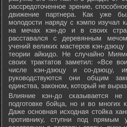
рассредоточенное зрение, способно
движение партнера. Как уже бы
молодости наряду с кэмпо изучал к
на мечах кэн-до и в своих стра
расставался с деревянным мечом 
учений великих мастеров кэн-дзюцу 
теории айкидо. Не случайно Миям
своих трактатов заметил: «Все вои
числе кэн-дзюцу и со-дзюцу, 
руководствуются они общим зак
единства, законом, который не выра
Влияние кэн-до сказывается не 
подготовке бойца, но и во многих 
Даже основная исходная стойка хан
противнику, ступни под прямым 