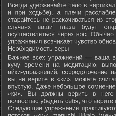
Всегда удерживайте тело в вертикал
и при ходьбе), а плечи расслабл
старайтесь не раскачиваться из сто
случаях ваши глаза будут отк
осуществляться через нос. Обычно 
упражнения возникает чувство обнов
Необходимость веры
Важнее всех упражнений — ваша в
кучу времени на медитацию, выпо
айки-упражнений, сосредоточение н
вы не верите в «ки», можете счита
впустую. Даже небольшое сомнение 
«ки». Вы должны верить в нег
полностью убедить себя, что верите 
Следующие упражнения практикуютс
потоков «ки»: menuchi ikkajo (мену