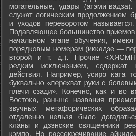
могательные, удары (атэми-вадза).
служат логическим продолжением бр
и уходов переворотом называется,
Подавляющее большинство приемов 
начальном этапе обучения, имеют
порядковым номерам (иккадзе — пер
второй и т. д.). Прочие <ХЯСМН
редким исключением, содержат 
действия. Например, усиро ката то
буквально «перехват руки с болевы
плечи сзади». Конечно, как и во в
Востока, раньше названия прием
звучных метафорических образ
отдаленно нельзя было догадатьс
кланы и дзэнские священники рев
кэмпо. Но рассекречивание айкидо,