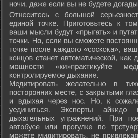
ночи, даже если вы не будете догады
Отнеситесь с большой серьезнос
единой точке. Приготовьтесь к том
ваши мысли будут «прыгать» и путат
точки. Но, если вы сможете постоян
точке после каждого «соскока», ваш
концов станет автоматической, как 
мощности «ки»практикуйте ме
контролируемое дыхание.
Медитировать желательно в тих
посторонних месте, с закрытыми гла
и вдыхая через нос. Но, к сожа
уединиться. Эксперты айкидо 
дыхательных упражнений. При по
автобусе или прогулке по тротуа
можете мидитировать, не привлека