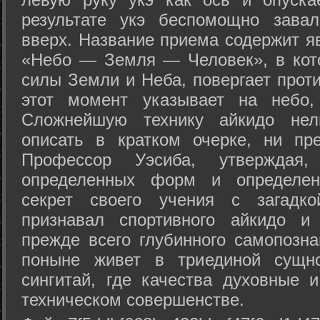
результате укэ беспомощно зава
вверх. Название приема содержит я
«Небо — Земля — Человек», в кото
силы Земли и Неба, повергает проти
этот момент указывает на небо,
Сложнейшую технику айкидо нел
описать в кратком очерке, ни пр
Профессор Уэсиба, утверждая
определенных форм и определенн
секрет своего учения с загадк
признавал спортивного айкидо и
прежде всего глубинного самопозна
поныне живет в триединой сущно
сингитай, где качества духовные 
техническом совершенстве.