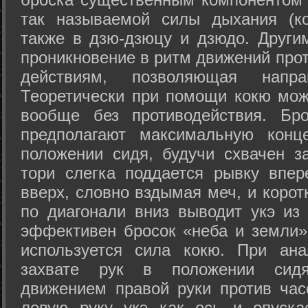
так называемой силы дыхания (ко
также в дзю-дзюцу и дзюдо. Други
проникновение в ритм движений прот
действиям, позволяющая напра
Теоретически при помощи кокю мож
вообще без противодействия. Бро
предполагают максимальную конц
положении сидя, будучи схвачен за
тори слегка поддается рывку впер
вверх, словно вздымая меч, и коро
по диагонали вниз выводит укэ из
эффективен бросок «неба и земли» (
используется сила кокю. При ан
захвате рук в положении сид
движением правой руки против час
левую руку укэ как ось и опуска