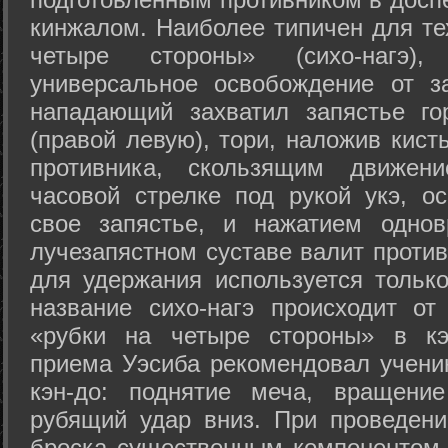
кинжалом. Наиболее типичен для те
четыре стороны» (сихо-нагэ)
универсальное освобождение от з
нападающий захватил запястье го
(правой левую), тори, наложив кист
противника, скользящим движени
часовой стрелке под рукой укэ, о
свое запястье, и нажатием одно
лучезапястном суставе валит против
для удержания используется только
название сихо-нагэ происходит от
«рубки на четыре стороны» в кэ
приема Уэсиба рекомендовал учен
кэн-до: поднятие меча, вращени
рубящий удар вниз. При проведен
броска существенным компонентом 