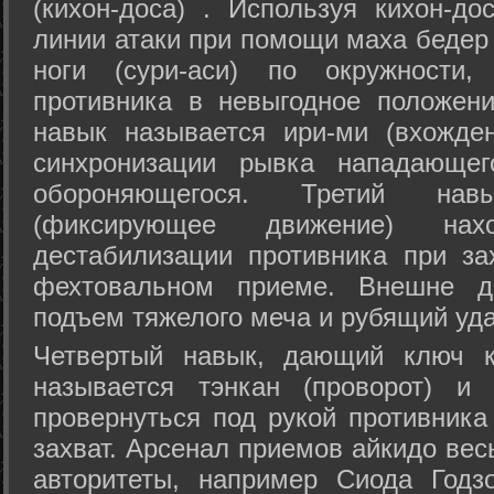
(кихон-доса) . Используя кихон-до
линии атаки при помощи маха бедер
ноги (сури-аси) по окружности
противника в невыгодное положен
навык называется ири-ми (вхожде
синхронизации рывка нападающе
обороняющегося. Третий на
(фиксирующее движение) на
дестабилизации противника при за
фехтовальном приеме. Внешне дв
подъем тяжелого меча и рубящий уда
Четвертый навык, дающий ключ к
называется тэнкан (проворот) и
провернуться под рукой противника
захват. Арсенал приемов айкидо ве
авторитеты, например Сиода Годз