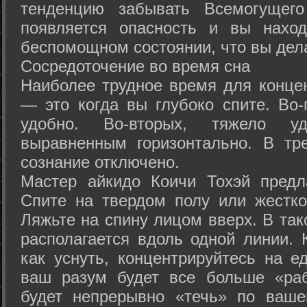
тенденцию забывать Всемогущего
появляется опасность и вы нахо
беспомощном состоянии, что вы дел
Сосредоточение во время сна
Наиболее трудное время для концен
— это когда вы глубоко спите. Во-
удобно. Во-вторых, тяжело у
выравненным горизонтально. В тр
сознание отключено.
Мастер айкидо Коичи Тохэй предл
Спите на твердом полу или жестко
Ляжьте на спину лицом вверх. В та
располагается вдоль одной линии. 
как уснуть, концентрируйтесь на е
ваш разум будет все больше «раб
будет непрерывно «течь» по ваше