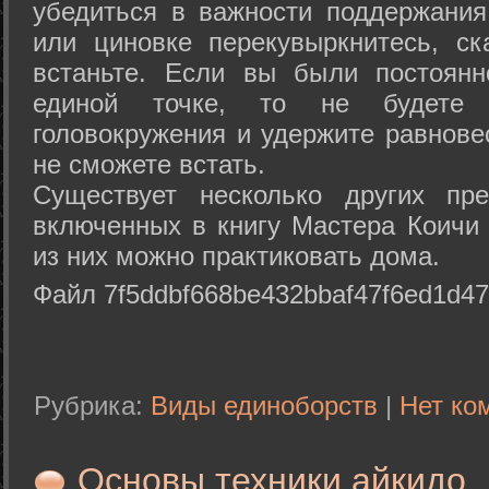
убедиться в важности поддержания
или циновке перекувыркнитесь, с
встаньте. Если вы были постоянн
единой точке, то не будете 
головокружения и удержите равнове
не сможете встать.
Существует несколько других пре
включенных в книгу Мастера Коичи 
из них можно практиковать дома.
Файл 7f5ddbf668be432bbaf47f6ed1d47
Рубрика:
Виды единоборств
|
Нет ко
Основы техники айкидо