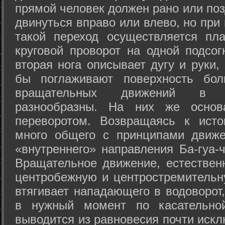
прямой человек должен рано или поз
двинуться вправо или влево, но пр
такой переход осуществляется пл
круговой проворот на одной подсог
вторая нога описывает дугу и руки,
бы поглаживают поверхность бол
вращательных движений в а
разнообразны. На них же осно
переворотом. Возвращаясь к ист
много общего с принципами движе
«внутреннего» направления Ба-гуа-
Вращательное движение, естественн
центробежную и центростремительн
втягивает нападающего в водоворот,
в нужный момент по касательной
выводится из равновесия почти иск