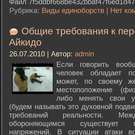
Файл 7f5ddbf668be432bbaf47f6ed1d47
Рубрика:
Виды единоборств
|
Нет ко
Общие требования к пе
Айкидо
26.07.2010 | Автор:
admin
Если говорить вооб
человек обладает п
может, по своему ж
местоположение (физ
либо менять свои у
(будем называть это духовной подв
требований реальности. М
обороняющимся существует п
напряжений. В ситуации атаки в