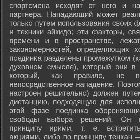
спортсмена исходят от него и на
партнера. Нападающий может реал
только путем использования своих 
и техники айкидо; эти факторы, св
времени и в пространстве, лежа
закономерностей, определяющих х
поединка разделены промежутком (ка
духовном смысле), который они в 
который, как правило, не по
непосредственное нападение. Поэто
настроен решительно) должен путе
дистанцию, подходящую для исполн
этой фазе поединка обороняющ
свободы выбора решений. Он м
принципу ирими, т. е. встретит
акциями, либо по принципу тенкан —