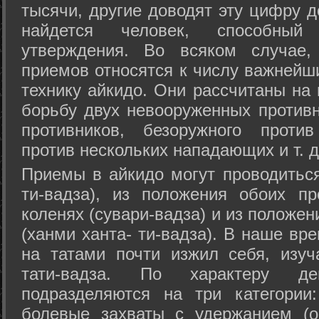
тысячи, другие доводят эту цифру д
найдется человек, способный
утверждения. Во всяком случае,
приемов относятся к числу важнейш
технику айкидо. Они рассчитаны на
борьбу двух невооруженных противн
противников, безоружного против
против нескольких нападающих и т. д
Приемы в айкидо могут проводиться
ти-вадза), из положения обоих п
коленях (сувари-вадза) и из положе
(ханми ханта- ти-вадза). В наше вр
на татами почти изжил себя, изу
тати-вадза. По характеру д
подразделяются на три категории: 
болевые захваты с удержанием (ос