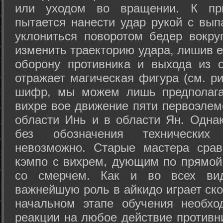
или уходом во вращении. К при
пытается нанести удар рукой с вып
уклониться поворотом бедер вокру
изменить траекторию удара, лишив е
оборону противника и выхода из 
отражает магическая фигура (см. ри
шифр, мы можем лишь предполагат
вихре вое движение пяти первоэлеме
области Инь и в области Ян. Одна
без обозначения технических
невозможно. Старые мастера срав
кэмпо с вихрем, дующим по прямой
со смерчем. Как и во всех вида
важнейшую роль в айкидо играет ско
начальном этапе обучения необхо
реакции на любое действие противн