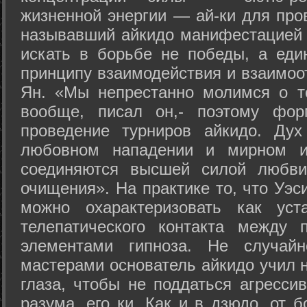
жизненной энергии — ай-ки для про
называвший айкидо манифестацией 
искать в борьбе не победы, а еди
принципу взаимодействия и взаимоо
Ян. «Мы непрестанно молимся о т
вообще, писал он,- поэтому фо
проведение турниров айкидо. Дух
любовном нападении и мирном ис
соединяются высшей силой любви
очищения». На практике то, что Уэ
можно охарактеризовать как уст
телепатического контакта между 
элементами гипноза. Не случай
мастерами основатель айкидо учил н
глаза, чтобы не поддаться агресси
разума, его ки. Как и в дзюдо, от 