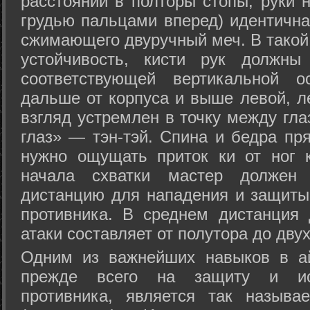
расстоянии в полторы стопы, руки 
грудью пальцами вперед) идентична
сжимающего двуручный меч. В такой
устойчивость, кисти рук должны
соответствующей вертикальной о
дальше от корпуса и выше левой, л
взгляд устремлен в точку между гла
глаз» — тэн-тэй. Спина и бедра пр
нужно ощущать приток ки от ног 
начала схватки мастер должен 
дистанцию для нападения и защиты 
противника. В среднем дистанция
атаки составляет от полутора до дву
Одним из важнейших навыков в ай
прежде всего на защиту и исп
противника, является так называ