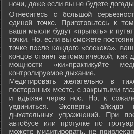
ночи, даже если вы не будете догады
Отнеситесь с большой серьезнос
единой точке. Приготовьтесь к том
ваши мысли будут «прыгать» и путат
точки. Но, если вы сможете постоян
точке после каждого «соскока», ваш
концов станет автоматической, как 
мощности «ки»практикуйте ме
контролируемое дыхание.
Медитировать желательно в тих
посторонних месте, с закрытыми гла
и вдыхая через нос. Но, к сожа
уединиться. Эксперты айкидо 
дыхательных упражнений. При по
автобусе или прогулке по тротуа
можете мидитировать, не привлека