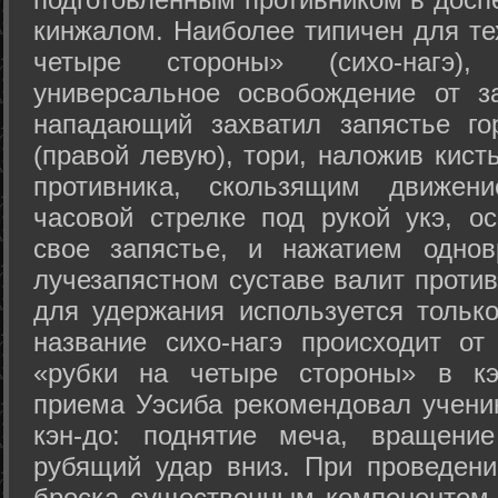
кинжалом. Наиболее типичен для те
четыре стороны» (сихо-нагэ)
универсальное освобождение от з
нападающий захватил запястье го
(правой левую), тори, наложив кист
противника, скользящим движени
часовой стрелке под рукой укэ, о
свое запястье, и нажатием одно
лучезапястном суставе валит против
для удержания используется только
название сихо-нагэ происходит от
«рубки на четыре стороны» в кэ
приема Уэсиба рекомендовал учен
кэн-до: поднятие меча, вращени
рубящий удар вниз. При проведен
броска существенным компонентом 