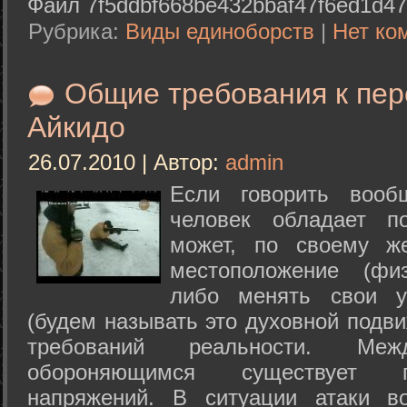
Файл 7f5ddbf668be432bbaf47f6ed1d47
Рубрика:
Виды единоборств
|
Нет ко
Общие требования к пе
Айкидо
26.07.2010 | Автор:
admin
Если говорить вооб
человек обладает п
может, по своему ж
местоположение (физ
либо менять свои у
(будем называть это духовной подв
требований реальности. М
обороняющимся существует п
напряжений. В ситуации атаки в