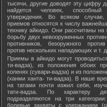
тысячи, другие доводят эту цифру д
найдется человек, способный
утверждения. Во всяком случае,
приемов относятся к числу важнейш
технику айкидо. Они рассчитаны на
борьбу двух невооруженных противн
противников, безоружного против
против нескольких нападающих и т. д
Приемы в айкидо могут проводиться
ти-вадза), из положения обоих п
коленях (сувари-вадза) и из положе
(ханми ханта- ти-вадза). В наше вр
на татами почти изжил себя, изу
тати-вадза. По характеру д
подразделяются на три категории: 
болевые захваты с удержанием (ос