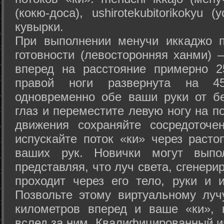
(кокю-доса), ushiro­tekubitori­kokyu 
кувырки.
При выполнении менучи иккаджо п
готовности (левосторонняя ханми) 
вперед на расстояние примерно 2
правой ноги развернута на 45
одновременно обе ваши руки от б
глаз и переместите левую ногу на п
движения сохраняйте сосредоточе
испускайте поток «ки» через раст
ваших рук. Новички могут выпол
представляя, что луч света, сгенери
проходит через его тело, руки и и
Позвольте этому виртуальному луч
километров вперед и ваше «ки», 
вслед за ним. Квалифицированный и