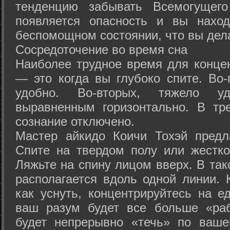
тенденцию забывать Всемогущего
появляется опасность и вы нахо
беспомощном состоянии, что вы дел
Сосредоточение во время сна
Наиболее трудное время для концен
— это когда вы глубоко спите. Во-
удобно. Во-вторых, тяжело у
выравненным горизонтально. В тр
сознание отключено.
Мастер айкидо Коичи Тохэй предл
Спите на твердом полу или жестко
Ляжьте на спину лицом вверх. В та
располагается вдоль одной линии. 
как уснуть, концентрируйтесь на е
ваш разум будет все больше «раб
будет непрерывно «течь» по ваше