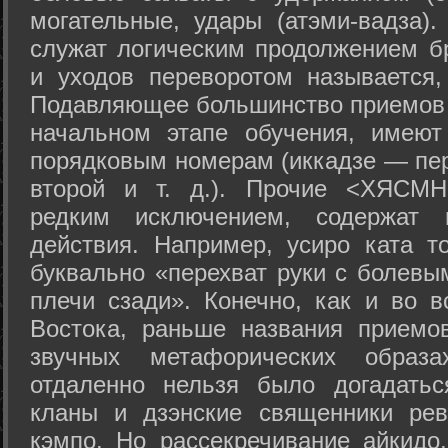
могательные, удары (атэми-вадза).
служат логическим продолжением бр
и уходов переворотом называется,
Подавляющее большинство приемов 
начальном этапе обучения, имеют
порядковым номерам (иккадзе — пер
второй и т. д.). Прочие <ХЯСМН
редким исключением, содержат 
действия. Например, усиро ката то
буквально «перехват руки с болевы
плечи сзади». Конечно, как и во в
Востока, раньше названия прием
звучных метафорических образ
отдаленно нельзя было догадатьс
кланы и дзэнские священники рев
кэмпо. Но рассекречивание айкидо,