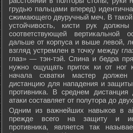
расстоянии в полторы стопы, руки 
грудью пальцами вперед) идентична
сжимающего двуручный меч. В такой
устойчивость, кисти рук должны
соответствующей вертикальной о
дальше от корпуса и выше левой, л
взгляд устремлен в точку между гла
глаз» — тэн-тэй. Спина и бедра пр
нужно ощущать приток ки от ног 
начала схватки мастер должен 
дистанцию для нападения и защиты 
противника. В среднем дистанция
атаки составляет от полутора до дву
Одним из важнейших навыков в ай
прежде всего на защиту и исп
противника, является так называ