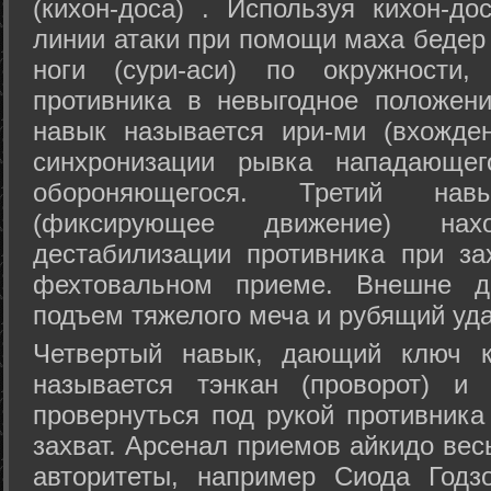
(кихон-доса) . Используя кихон-до
линии атаки при помощи маха бедер
ноги (сури-аси) по окружности
противника в невыгодное положен
навык называется ири-ми (вхожде
синхронизации рывка нападающе
обороняющегося. Третий на
(фиксирующее движение) на
дестабилизации противника при за
фехтовальном приеме. Внешне дв
подъем тяжелого меча и рубящий уда
Четвертый навык, дающий ключ к
называется тэнкан (проворот) и
провернуться под рукой противника
захват. Арсенал приемов айкидо ве
авторитеты, например Сиода Годз