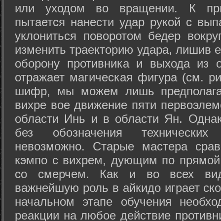
или уходом во вращении. К при
пытается нанести удар рукой с вып
уклониться поворотом бедер вокру
изменить траекторию удара, лишив е
оборону противника и выхода из 
отражает магическая фигура (см. ри
шифр, мы можем лишь предполагат
вихре вое движение пяти первоэлеме
области Инь и в области Ян. Одна
без обозначения технических
невозможно. Старые мастера срав
кэмпо с вихрем, дующим по прямой
со смерчем. Как и во всех вида
важнейшую роль в айкидо играет ско
начальном этапе обучения необхо
реакции на любое действие противн