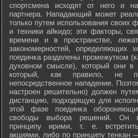
спортсмена исходят от него и на
партнера. Нападающий может реал
только путем использования своих 
и техники айкидо; эти факторы, св
времени и в пространстве, лежа
закономерностей, определяющих х
поединка разделены промежутком (ка
духовном смысле), который они в 
который, как правило, не по
непосредственное нападение. Поэто
настроен решительно) должен путе
дистанцию, подходящую для исполн
этой фазе поединка обороняющ
свободы выбора решений. Он м
принципу ирими, т. е. встретит
акциями, либо по принципу тенкан —