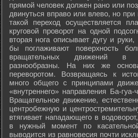
прямой человек должен рано или поз
двинуться вправо или влево, но пр
такой переход осуществляется пл
круговой проворот на одной подсог
вторая нога описывает дугу и руки,
бы поглаживают поверхность бол
вращательных движений в а
разнообразны. На них же осно
переворотом. Возвращаясь к ист
много общего с принципами движе
«внутреннего» направления Ба-гуа-
Вращательное движение, естественн
центробежную и центростремительн
втягивает нападающего в водоворот,
в нужный момент по касательной
выводится из равновесия почти иск