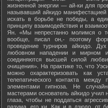
жизненной энергии — ай-ки для про
называвший айкидо манифестацией 
искать в борьбе не победы, а еди
принципу взаимодействия и взаимоо
Ян. «Мы непрестанно молимся о т
вообще, писал он,- поэтому фо
проведение турниров айкидо. Дух
любовном нападении и мирном ис
соединяются высшей силой любви
очищения». На практике то, что Уэ
можно охарактеризовать как уст
телепатического контакта между 
элементами гипноза. Не случай
мастерами основатель айкидо учил н
глаза, чтобы не поддаться агресси
разума, его ки. Как и в дзюдо, от 