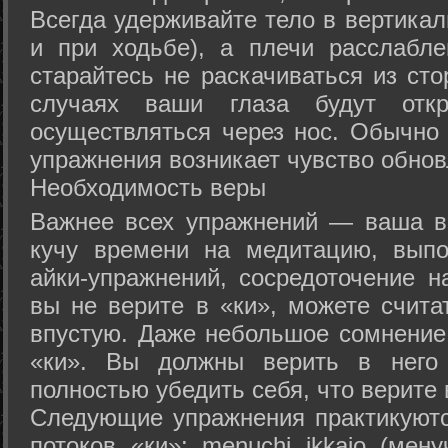
Всегда удерживайте тело в вертикал
и при ходьбе), а плечи расслабл
старайтесь не раскачиваться из сто
случаях ваши глаза будут отк
осуществляться через нос. Обычно 
упражнения возникает чувство обнов
Необходимость веры
Важнее всех упражнений — ваша в
кучу времени на медитацию, выпо
айки-упражнений, сосредоточение н
вы не верите в «ки», можете счита
впустую. Даже небольшое сомнение 
«ки». Вы должны верить в нег
полностью убедить себя, что верите 
Следующие упражнения практикуютс
потоков «ки»: menuchi ikkajo (мену