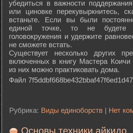
убедиться в важности поддержания
или циновке перекувыркнитесь, с
встаньте. Если вы были постоянн
единой точке, то не будете 
головокружения и удержите равнове
не сможете встать.
Существует несколько других пре
включенных в книгу Мастера Коичи 
из них можно практиковать дома.
Файл 7f5ddbf668be432bbaf47f6ed1d47
Рубрика:
Виды единоборств
|
Нет ко
Основы техники айкидо