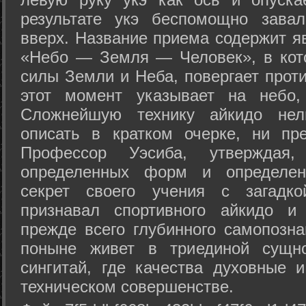
результате укэ беспомощно зава
вверх. Название приема содержит я
«Небо — Земля — Человек», в кото
силы Земли и Неба, повергает проти
этот момент указывает на небо,
Сложнейшую технику айкидо нел
описать в кратком очерке, ни пр
Профессор Уэсиба, утверждая
определенных форм и определенн
секрет своего учения с загадк
признавал спортивного айкидо и
прежде всего глубинного самопозна
поныне живет в триединой сущно
сингитай, где качества духовные 
техническом совершенстве.