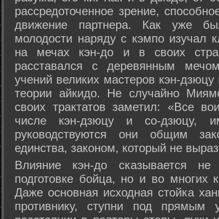
рассредоточенное зрение, способно
движение партнера. Как уже бы
молодости наряду с кэмпо изучал к
на мечах кэн-до и в своих стра
расставался с деревянным мечом 
учений великих мастеров кэн-дзюцу 
теории айкидо. Не случайно Миям
своих трактатов заметил: «Все вои
числе кэн-дзюцу и со-дзюцу, 
руководствуются они общим зак
единства, законом, который не выра
Влияние кэн-до сказывается не 
подготовке бойца, но и во многих 
Даже основная исходная стойка хан
противнику, ступни под прямым 