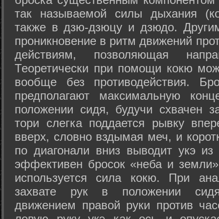
так называемой силы дыхания (ко
также в дзю-дзюцу и дзюдо. Други
проникновение в ритм движений прот
действиям, позволяющая напра
Теоретически при помощи кокю мож
вообще без противодействия. Бро
предполагают максимальную конц
положении сидя, будучи схвачен за
тори слегка поддается рывку впер
вверх, словно вздымая меч, и коро
по диагонали вниз выводит укэ из
эффективен бросок «неба и земли» (
используется сила кокю. При ан
захвате рук в положении сид
движением правой руки против час
левую руку укэ как ось и опуска