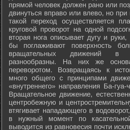
прямой человек должен рано или поз
двинуться вправо или влево, но пр
такой переход осуществляется пл
круговой проворот на одной подсог
вторая нога описывает дугу и руки,
бы поглаживают поверхность бол
вращательных движений в а
разнообразны. На них же осно
переворотом. Возвращаясь к ист
много общего с принципами движе
«внутреннего» направления Ба-гуа-
Вращательное движение, естественн
центробежную и центростремительн
втягивает нападающего в водоворот,
в нужный момент по касательной
выводится из равновесия почти иск