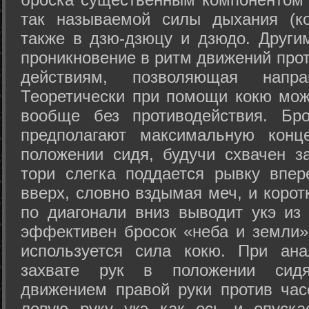
так называемой силы дыхания (ко
также в дзю-дзюцу и дзюдо. Други
проникновение в ритм движений прот
действиям, позволяющая напра
Теоретически при помощи кокю мож
вообще без противодействия. Бро
предполагают максимальную конц
положении сидя, будучи схвачен за
тори слегка поддается рывку впер
вверх, словно вздымая меч, и коро
по диагонали вниз выводит укэ из
эффективен бросок «неба и земли» (
используется сила кокю. При ан
захвате рук в положении сид
движением правой руки против час
левую руку укэ как ось и опуска