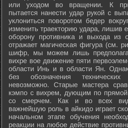
или уходом во вращении. К при
пытается нанести удар рукой с вып
уклониться поворотом бедер вокру
изменить траекторию удара, лишив е
оборону противника и выхода из 
отражает магическая фигура (см. ри
шифр, мы можем лишь предполагат
вихре вое движение пяти первоэлеме
области Инь и в области Ян. Одна
без обозначения технических
невозможно. Старые мастера срав
кэмпо с вихрем, дующим по прямой
со смерчем. Как и во всех вида
важнейшую роль в айкидо играет ско
начальном этапе обучения необхо
реакции на любое действие противн