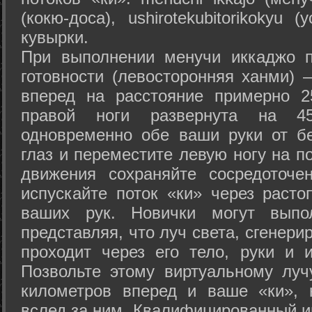
(кокю-доса), ushiro­tekubitori­kokyu 
кувырки.
При выполнении менучи иккаджо п
готовности (левосторонняя ханми) 
вперед на расстояние примерно 2
правой ноги развернута на 45
одновременно обе ваши руки от б
глаз и переместите левую ногу на п
движения сохраняйте сосредоточе
испускайте поток «ки» через раст
ваших рук. Новички могут выпол
представляя, что луч света, сгенери
проходит через его тело, руки и и
Позвольте этому виртуальному луч
километров вперед и ваше «ки», 
вслед за ним. Квалифицированный и