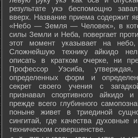
результате укэ беспомощно зава
вверх. Название приема содержит я
«Небо — Земля — Человек», в кото
силы Земли и Неба, повергает проти
этот момент указывает на небо,
Сложнейшую технику айкидо нел
описать в кратком очерке, ни пр
Профессор Уэсиба, утверждая
определенных форм и определенн
секрет своего учения с загадк
признавал спортивного айкидо и
прежде всего глубинного самопозна
поныне живет в триединой сущно
сингитай, где качества духовные 
техническом совершенстве.