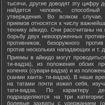
тысячи, другие доводят эту цифру д
найдется человек, способный
утверждения. Во всяком случае,
приемов относятся к числу важнейш
технику айкидо. Они рассчитаны на
борьбу двух невооруженных противн
противников, безоружного против
против нескольких нападающих и т. д
Приемы в айкидо могут проводиться
ти-вадза), из положения обоих п
коленях (сувари-вадза) и из положе
(ханми ханта- ти-вадза). В наше вр
на татами почти изжил себя, изу
тати-вадза. По характеру д
подразделяются на три категории: 
болевые захваты с удержанием (ос