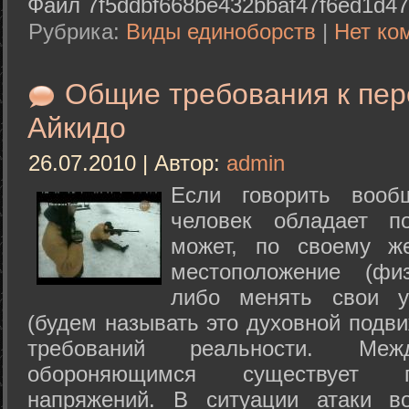
Файл 7f5ddbf668be432bbaf47f6ed1d47
Рубрика:
Виды единоборств
|
Нет ко
Общие требования к пе
Айкидо
26.07.2010 | Автор:
admin
Если говорить вооб
человек обладает п
может, по своему ж
местоположение (физ
либо менять свои у
(будем называть это духовной подв
требований реальности. М
обороняющимся существует п
напряжений. В ситуации атаки в