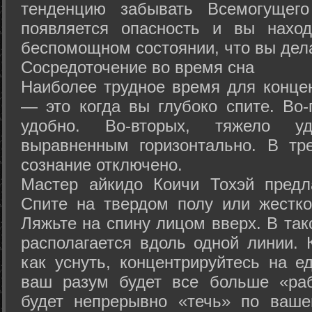
тенденцию забывать Всемогущего
появляется опасность и вы нахо
беспомощном состоянии, что вы дел
Сосредоточение во время сна
Наиболее трудное время для концен
— это когда вы глубоко спите. Во-
удобно. Во-вторых, тяжело у
выравненным горизонтально. В тр
сознание отключено.
Мастер айкидо Коичи Тохэй предл
Спите на твердом полу или жестко
Ляжьте на спину лицом вверх. В та
располагается вдоль одной линии. 
как уснуть, концентрируйтесь на е
ваш разум будет все больше «раб
будет непрерывно «течь» по ваше