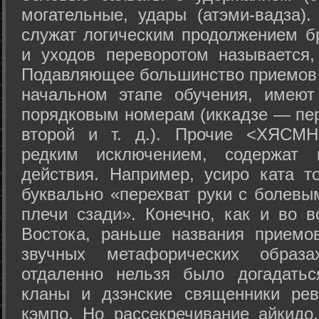
могательные, удары (атэми-вадза).
служат логическим продолжением бр
и уходов переворотом называется,
Подавляющее большинство приемов 
начальном этапе обучения, имеют
порядковым номерам (иккадзе — пер
второй и т. д.). Прочие <ХЯСМН
редким исключением, содержат 
действия. Например, усиро ката то
буквально «перехват руки с болевы
плечи сзади». Конечно, как и во в
Востока, раньше названия прием
звучных метафорических образ
отдаленно нельзя было догадатьс
кланы и дзэнские священники рев
кэмпо. Но рассекречивание айкидо,