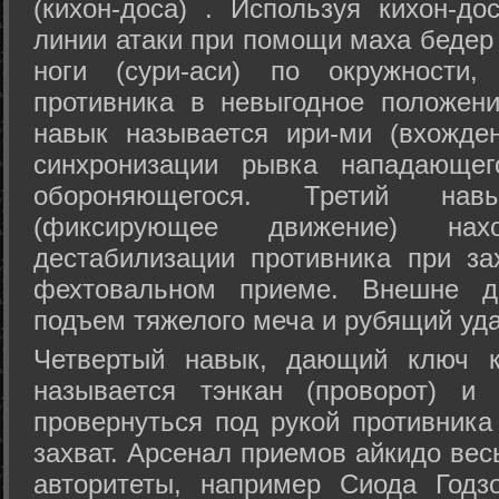
(кихон-доса) . Используя кихон-до
линии атаки при помощи маха бедер
ноги (сури-аси) по окружности
противника в невыгодное положен
навык называется ири-ми (вхожде
синхронизации рывка нападающе
обороняющегося. Третий на
(фиксирующее движение) на
дестабилизации противника при за
фехтовальном приеме. Внешне дв
подъем тяжелого меча и рубящий уда
Четвертый навык, дающий ключ к
называется тэнкан (проворот) и
провернуться под рукой противника
захват. Арсенал приемов айкидо ве
авторитеты, например Сиода Годз