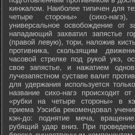
кинжалом. Наиболее типичен для те
четыре стороны» (сихо-нагэ)
универсальное освобождение от з
нападающий захватил запястье го
(правой левую), тори, наложив кист
противника, скользящим движени
часовой стрелке под рукой укэ, о
свое запястье, и нажатием одно
лучезапястном суставе валит против
для удержания используется только
название сихо-нагэ происходит от
«рубки на четыре стороны» в кэ
приема Уэсиба рекомендовал учен
кэн-до: поднятие меча, вращени
рубящий удар вниз. При проведен
броска существенным компонентом 