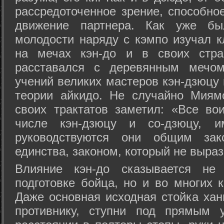
рассредоточенное зрение, способно
движение партнера. Как уже бы
молодости наряду с кэмпо изучал к
на мечах кэн-до и в своих стра
расставался с деревянным мечом 
учений великих мастеров кэн-дзюцу 
теории айкидо. Не случайно Миям
своих трактатов заметил: «Все вои
числе кэн-дзюцу и со-дзюцу, 
руководствуются они общим зак
единства, законом, который не выра
Влияние кэн-до сказывается не 
подготовке бойца, но и во многих 
Даже основная исходная стойка хан
противнику, ступни под прямым 