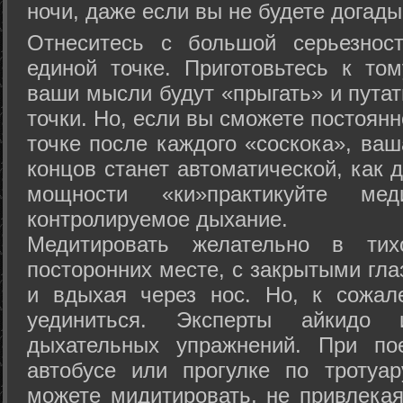
ночи, даже если вы не будете догады
Отнеситесь с большой серьезнос
единой точке. Приготовьтесь к том
ваши мысли будут «прыгать» и путат
точки. Но, если вы сможете постоян
точке после каждого «соскока», ваш
концов станет автоматической, как 
мощности «ки»практикуйте ме
контролируемое дыхание.
Медитировать желательно в тих
посторонних месте, с закрытыми гла
и вдыхая через нос. Но, к сожа
уединиться. Эксперты айкидо 
дыхательных упражнений. При по
автобусе или прогулке по тротуа
можете мидитировать, не привлека