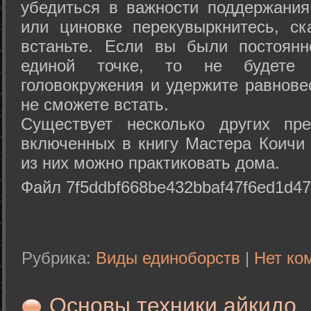
убедиться в важности поддержания
или циновке перекувыркнитесь, с
встаньте. Если вы были постоянн
единой точке, то не будете 
головокружения и удержите равнове
не сможете встать.
Существует несколько других пре
включенных в книгу Мастера Коичи 
из них можно практиковать дома.
Файл 7f5ddbf668be432bbaf47f6ed1d47
Рубрика:
Виды единоборств
|
Нет ко
Основы техники айкидо