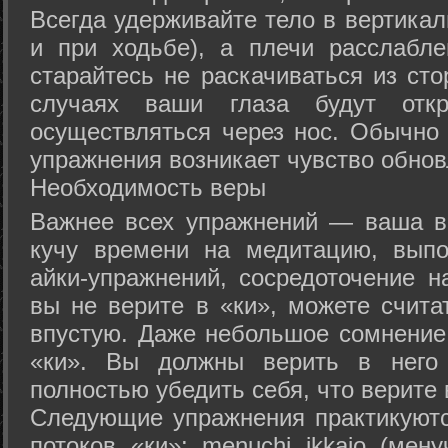
Всегда удерживайте тело в вертикал
и при ходьбе), а плечи расслабл
старайтесь не раскачиваться из сто
случаях ваши глаза будут отк
осуществляться через нос. Обычно 
упражнения возникает чувство обнов
Необходимость веры
Важнее всех упражнений — ваша в
кучу времени на медитацию, выпо
айки-упражнений, сосредоточение н
вы не верите в «ки», можете счита
впустую. Даже небольшое сомнение 
«ки». Вы должны верить в нег
полностью убедить себя, что верите 
Следующие упражнения практикуютс
потоков «ки»: menuchi ikkajo (мену