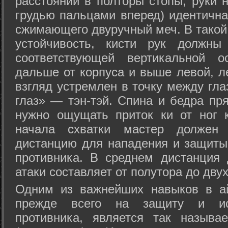
расстоянии в полторы стопы, руки 
грудью пальцами вперед) идентична
сжимающего двуручный меч. В такой
устойчивость, кисти рук должны
соответствующей вертикальной о
дальше от корпуса и выше левой, л
взгляд устремлен в точку между гла
глаз» — тэн-тэй. Спина и бедра пр
нужно ощущать приток ки от ног 
начала схватки мастер должен 
дистанцию для нападения и защиты 
противника. В среднем дистанция
атаки составляет от полутора до дву
Одним из важнейших навыков в ай
прежде всего на защиту и исп
противника, является так называ