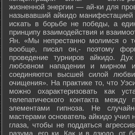
жизненной энергии — ай-ки для про
называвший айкидо манифестацией 
искать в борьбе не победы, а еди
принципу взаимодействия и взаимоо
Ян. «Мы непрестанно молимся о т
вообще, писал он,- поэтому фо
проведение турниров айкидо. Дух
любовном нападении и мирном ис
соединяются высшей силой любви
очищения». На практике то, что Уэ
можно охарактеризовать как уст
телепатического контакта между 
элементами гипноза. Не случай
мастерами основатель айкидо учил н
глаза, чтобы не поддаться агресси
разума, его ки. Как и в дзюдо, от 