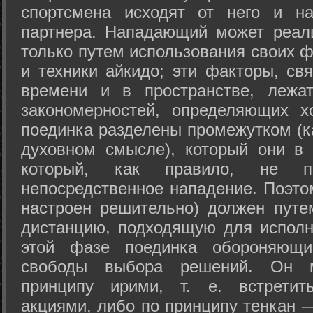
спортсмена исходят от него и на
партнера. Нападающий может реал
только путем использования своих 
и техники айкидо; эти факторы, св
времени и в пространстве, лежа
закономерностей, определяющих х
поединка разделены промежутком (ка
духовном смысле), который они в 
который, как правило, не по
непосредственное нападение. Поэто
настроен решительно) должен путе
дистанцию, подходящую для исполн
этой фазе поединка обороняющ
свободы выбора решений. Он м
принципу ирими, т. е. встретит
акциями, либо по принципу тенкан —