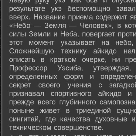
результате укэ беспомощно зава
вверх. Название приема содержит я
«Небо — Земля — Человек», в кото
силы Земли и Неба, повергает проти
этот момент указывает на небо,
Сложнейшую технику айкидо нел
описать в кратком очерке, ни пр
Профессор Уэсиба, утверждая
определенных форм и определенн
секрет своего учения с загадк
признавал спортивного айкидо и
прежде всего глубинного самопозна
поныне живет в триединой сущно
сингитай, где качества духовные 
техническом совершенстве.