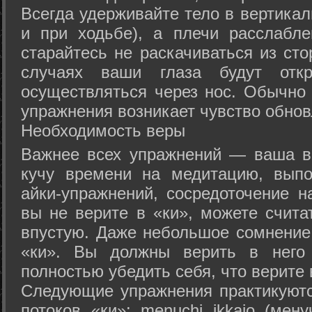
Всегда удерживайте тело в вертикал
и при ходьбе), а плечи расслабл
старайтесь не раскачиваться из сто
случаях ваши глаза будут отк
осуществляться через нос. Обычно 
упражнения возникает чувство обнов
Необходимость веры
Важнее всех упражнений — ваша в
кучу времени на медитацию, выпо
айки-упражнений, сосредоточение н
вы не верите в «ки», можете счита
впустую. Даже небольшое сомнение 
«ки». Вы должны верить в нег
полностью убедить себя, что верите 
Следующие упражнения практикуютс
потоков «ки»: menuchi ikkajo (мену