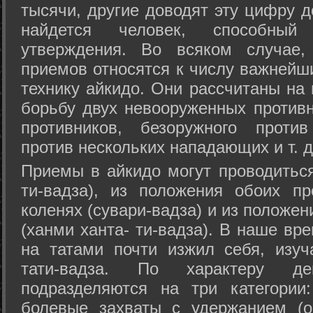
тысячи, другие доводят эту цифру д
найдется человек, способный
утверждения. Во всяком случае,
приемов относятся к числу важнейш
технику айкидо. Они рассчитаны на
борьбу двух невооруженных противн
противников, безоружного против
против нескольких нападающих и т. д
Приемы в айкидо могут проводиться
ти-вадза), из положения обоих п
коленях (сувари-вадза) и из положе
(ханми ханта- ти-вадза). В наше вр
на татами почти изжил себя, изу
тати-вадза. По характеру д
подразделяются на три категории: 
болевые захваты с удержанием (ос