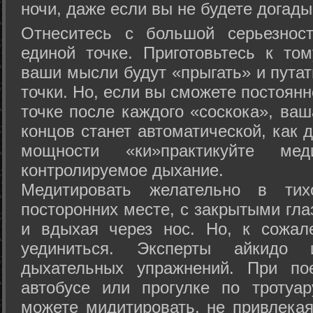
ночи, даже если вы не будете догады
Отнеситесь с большой серьезнос
единой точке. Приготовьтесь к том
ваши мысли будут «прыгать» и путат
точки. Но, если вы сможете постоян
точке после каждого «соскока», ваш
концов станет автоматической, как 
мощности «ки»практикуйте ме
контролируемое дыхание.
Медитировать желательно в тих
посторонних месте, с закрытыми гла
и вдыхая через нос. Но, к сожа
уединиться. Эксперты айкидо 
дыхательных упражнений. При по
автобусе или прогулке по тротуа
можете мидитировать, не привлека