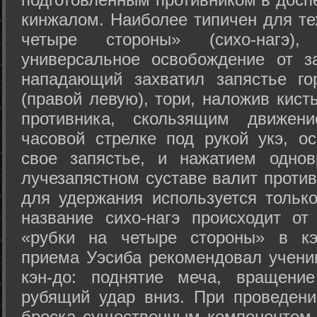
кинжалом. Наиболее типичен для те
четыре стороны» (сихо-нагэ)
универсальное освобождение от з
нападающий захватил запястье го
(правой левую), тори, наложив кист
противника, скользящим движени
часовой стрелке под рукой укэ, о
свое запястье, и нажатием одно
лучезапястном суставе валит против
для удержания используется только
название сихо-нагэ происходит от
«рубки на четыре стороны» в кэ
приема Уэсиба рекомендовал учен
кэн-до: поднятие меча, вращени
рубящий удар вниз. При проведен
броска существенным компонентом 