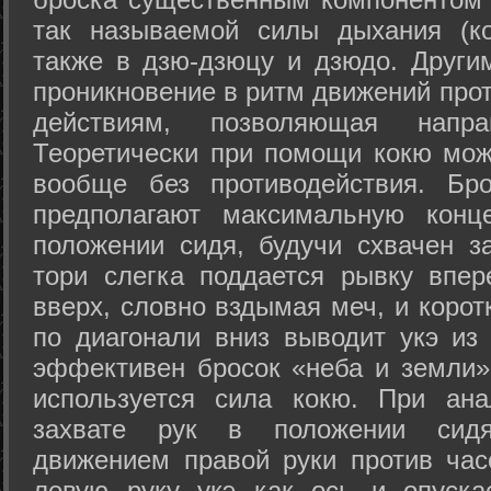
так называемой силы дыхания (ко
также в дзю-дзюцу и дзюдо. Други
проникновение в ритм движений прот
действиям, позволяющая напра
Теоретически при помощи кокю мож
вообще без противодействия. Бро
предполагают максимальную конц
положении сидя, будучи схвачен за
тори слегка поддается рывку впер
вверх, словно вздымая меч, и коро
по диагонали вниз выводит укэ из
эффективен бросок «неба и земли» (
используется сила кокю. При ан
захвате рук в положении сид
движением правой руки против час
левую руку укэ как ось и опуска