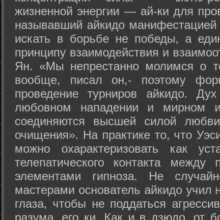
жизненной энергии — ай-ки для про
называвший айкидо манифестацией 
искать в борьбе не победы, а еди
принципу взаимодействия и взаимоо
Ян. «Мы непрестанно молимся о т
вообще, писал он,- поэтому фо
проведение турниров айкидо. Дух
любовном нападении и мирном ис
соединяются высшей силой любви
очищения». На практике то, что Уэ
можно охарактеризовать как уст
телепатического контакта между 
элементами гипноза. Не случай
мастерами основатель айкидо учил н
глаза, чтобы не поддаться агресси
разума, его ки. Как и в дзюдо, от 