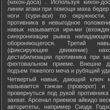
(кихон-доса) . Используя кихон-до
линии атаки при помощи маха бедер
ноги (сури-аси) по окружности
противника в невыгодное положен
навык называется ири-ми (вхожде
синхронизации рывка нападающе
обороняющегося. Третий на
(фиксирующее движение) на
дестабилизации противника при за
фехтовальном приеме. Внешне дв
подъем тяжелого меча и рубящий уда
Четвертый навык, дающий ключ к
называется тэнкан (проворот) и
провернуться под рукой противника
захват. Арсенал приемов айкидо ве
авторитеты, например Сиода Годз