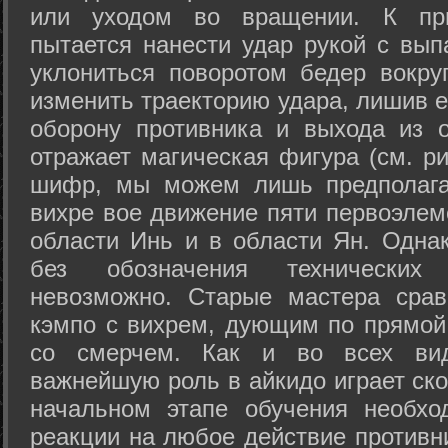
или уходом во вращении. К при
пытается нанести удар рукой с вып
уклониться поворотом бедер вокру
изменить траекторию удара, лишив е
оборону противника и выхода из 
отражает магическая фигура (см. ри
шифр, мы можем лишь предполагат
вихре вое движение пяти первоэлеме
области Инь и в области Ян. Одна
без обозначения технических
невозможно. Старые мастера срав
кэмпо с вихрем, дующим по прямой
со смерчем. Как и во всех вида
важнейшую роль в айкидо играет ско
начальном этапе обучения необхо
реакции на любое действие противн