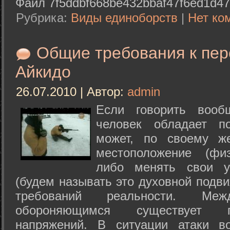
Файл 7f5ddbf668be432bbaf47f6ed1d47
Рубрика:
Виды единоборств
|
Нет ко
Общие требования к пе
Айкидо
26.07.2010 | Автор:
admin
Если говорить вооб
человек обладает п
может, по своему ж
местоположение (физ
либо менять свои у
(будем называть это духовной подв
требований реальности. М
обороняющимся существует п
напряжений. В ситуации атаки в