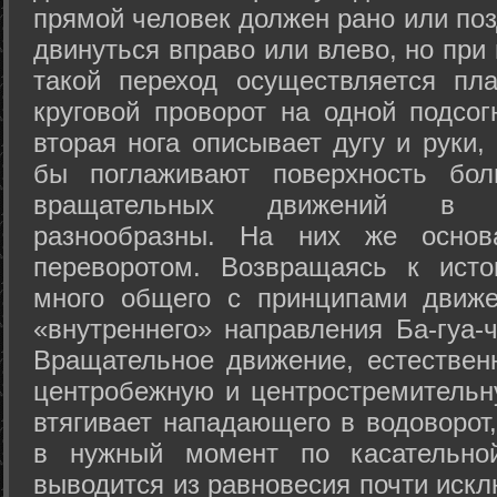
прямой человек должен рано или поз
двинуться вправо или влево, но пр
такой переход осуществляется пл
круговой проворот на одной подсог
вторая нога описывает дугу и руки,
бы поглаживают поверхность бол
вращательных движений в а
разнообразны. На них же осно
переворотом. Возвращаясь к ист
много общего с принципами движе
«внутреннего» направления Ба-гуа-
Вращательное движение, естественн
центробежную и центростремительн
втягивает нападающего в водоворот,
в нужный момент по касательной
выводится из равновесия почти иск