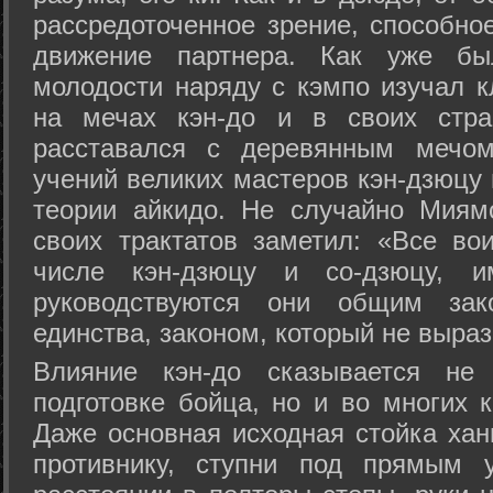
рассредоточенное зрение, способно
движение партнера. Как уже бы
молодости наряду с кэмпо изучал к
на мечах кэн-до и в своих стра
расставался с деревянным мечом 
учений великих мастеров кэн-дзюцу 
теории айкидо. Не случайно Миям
своих трактатов заметил: «Все вои
числе кэн-дзюцу и со-дзюцу, 
руководствуются они общим зак
единства, законом, который не выра
Влияние кэн-до сказывается не 
подготовке бойца, но и во многих 
Даже основная исходная стойка хан
противнику, ступни под прямым 