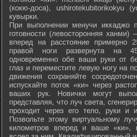
(кокю-доса), ushiro­tekubitori­kokyu 
кувырки.
При выполнении менучи иккаджо п
готовности (левосторонняя ханми) 
вперед на расстояние примерно 2
правой ноги развернута на 45
одновременно обе ваши руки от б
глаз и переместите левую ногу на п
движения сохраняйте сосредоточе
испускайте поток «ки» через раст
ваших рук. Новички могут выпол
представляя, что луч света, сгенери
проходит через его тело, руки и и
Позвольте этому виртуальному луч
километров вперед и ваше «ки», 
вслед за ним. Квалифицированный и