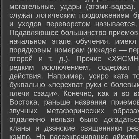
могательные, удары (атэми-вадза).
служат логическим продолжением бр
и уходов переворотом называется,
Подавляющее большинство приемов 
начальном этапе обучения, имеют
порядковым номерам (иккадзе — пер
второй и т. д.). Прочие <ХЯСМН
редким исключением, содержат 
действия. Например, усиро ката то
буквально «перехват руки с болевы
плечи сзади». Конечно, как и во в
Востока, раньше названия прием
звучных метафорических образ
отдаленно нельзя было догадатьс
кланы и дзэнские священники рев
кэмпо. Но рассекречивание айкидо,