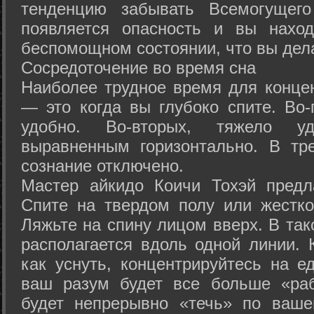
тенденцию забывать Всемогущего
появляется опасность и вы нахо
беспомощном состоянии, что вы дел
Сосредоточение во время сна
Наиболее трудное время для концен
— это когда вы глубоко спите. Во-
удобно. Во-вторых, тяжело у
выравненным горизонтально. В тр
сознание отключено.
Мастер айкидо Коичи Тохэй предл
Спите на твердом полу или жестко
Ляжьте на спину лицом вверх. В та
располагается вдоль одной линии. 
как уснуть, концентрируйтесь на е
ваш разум будет все больше «раб
будет непрерывно «течь» по ваше