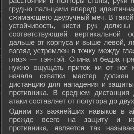
расстоянии в полторы стопы, руки 
грудью пальцами вперед) идентична
сжимающего двуручный меч. В такой
устойчивость, кисти рук должны
соответствующей вертикальной о
дальше от корпуса и выше левой, л
взгляд устремлен в точку между гла
глаз» — тэн-тэй. Спина и бедра пр
нужно ощущать приток ки от ног 
начала схватки мастер должен 
дистанцию для нападения и защиты 
противника. В среднем дистанция
атаки составляет от полутора до дву
Одним из важнейших навыков в ай
прежде всего на защиту и исп
противника, является так называ