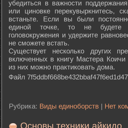
убедиться в важности поддержания
или циновке перекувыркнитесь, с
встаньте. Если вы были постоянн
единой точке, то не будете 
головокружения и удержите равнове
не сможете встать.
Существует несколько других пре
включенных в книгу Мастера Коичи 
из них можно практиковать дома.
Файл 7f5ddbf668be432bbaf47f6ed1d47
Рубрика:
Виды единоборств
|
Нет ко
Основы техники айкидо