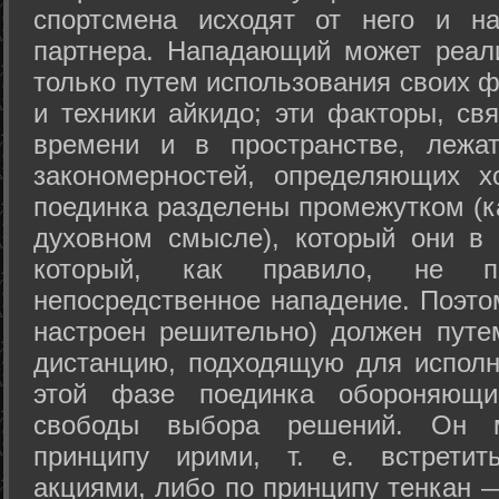
спортсмена исходят от него и на
партнера. Нападающий может реал
только путем использования своих 
и техники айкидо; эти факторы, св
времени и в пространстве, лежа
закономерностей, определяющих х
поединка разделены промежутком (ка
духовном смысле), который они в 
который, как правило, не по
непосредственное нападение. Поэто
настроен решительно) должен путе
дистанцию, подходящую для исполн
этой фазе поединка обороняющ
свободы выбора решений. Он м
принципу ирими, т. е. встретит
акциями, либо по принципу тенкан —