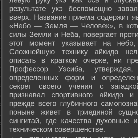
результате укэ беспомощно зава
вверх. Название приема содержит я
«Небо — Земля — Человек», в кото
силы Земли и Неба, повергает проти
этот момент указывает на небо,
Сложнейшую технику айкидо нел
описать в кратком очерке, ни пр
Профессор Уэсиба, утверждая
определенных форм и определенн
секрет своего учения с загадк
признавал спортивного айкидо и
прежде всего глубинного самопозна
поныне живет в триединой сущно
сингитай, где качества духовные 
техническом совершенстве.