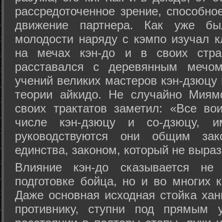
рассредоточенное зрение, способно
движение партнера. Как уже бы
молодости наряду с кэмпо изучал к
на мечах кэн-до и в своих стра
расставался с деревянным мечом 
учений великих мастеров кэн-дзюцу 
теории айкидо. Не случайно Миям
своих трактатов заметил: «Все вои
числе кэн-дзюцу и со-дзюцу, 
руководствуются они общим зак
единства, законом, который не выра
Влияние кэн-до сказывается не 
подготовке бойца, но и во многих 
Даже основная исходная стойка хан
противнику, ступни под прямым 