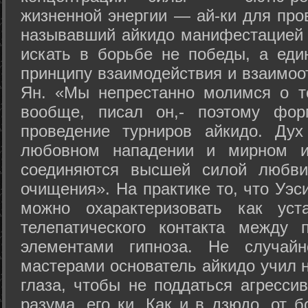
жизненной энергии — ай-ки для про
называвший айкидо манифестацией 
искать в борьбе не победы, а еди
принципу взаимодействия и взаимоо
Ян. «Мы непрестанно молимся о т
вообще, писал он,- поэтому фо
проведение турниров айкидо. Дух
любовном нападении и мирном ис
соединяются высшей силой любви
очищения». На практике то, что Уэ
можно охарактеризовать как уст
телепатического контакта между 
элементами гипноза. Не случай
мастерами основатель айкидо учил н
глаза, чтобы не поддаться агресси
разума, его ки. Как и в дзюдо, от 