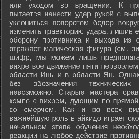
или уходом во вращении. К при
пытается нанести удар рукой с вып
уклониться поворотом бедер вокру
изменить траекторию удара, лишив е
оборону противника и выхода из 
отражает магическая фигура (см. ри
шифр, мы можем лишь предполагат
вихре вое движение пяти первоэлеме
области Инь и в области Ян. Одна
без обозначения технических
невозможно. Старые мастера срав
кэмпо с вихрем, дующим по прямой
со смерчем. Как и во всех вида
важнейшую роль в айкидо играет ско
начальном этапе обучения необхо
реакции на любое действие противн