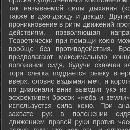
так называемой силы дыхания (ко
также в дзю-дзюцу и дзюдо. Други
проникновение в ритм движений прот
действиям, позволяющая напра
Теоретически при помощи кокю мож
вообще без противодействия. Бро
предполагают максимальную конц
положении сидя, будучи схвачен за
тори слегка поддается рывку впер
вверх, словно вздымая меч, и коро
по диагонали вниз выводит укэ из
эффективен бросок «неба и земли» (
используется сила кокю. При ан
захвате рук в положении сид
движением правой руки против час
левую руку укэ как ось и опуска