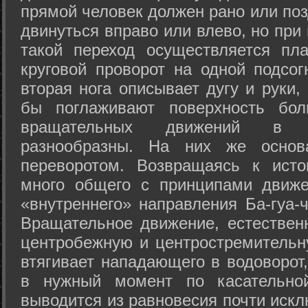
прямой человек должен рано или поз
двинуться вправо или влево, но пр
такой переход осуществляется пл
круговой проворот на одной подсог
вторая нога описывает дугу и руки,
бы поглаживают поверхность бол
вращательных движений в а
разнообразны. На них же осно
переворотом. Возвращаясь к ист
много общего с принципами движе
«внутреннего» направления Ба-гуа-
Вращательное движение, естественн
центробежную и центростремительн
втягивает нападающего в водоворот,
в нужный момент по касательной
выводится из равновесия почти иск