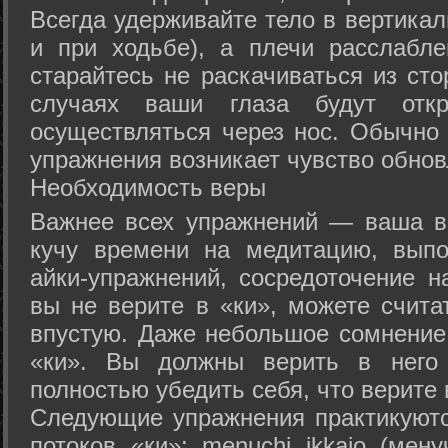
Всегда удерживайте тело в вертикал
и при ходьбе), а плечи расслабл
старайтесь не раскачиваться из сто
случаях ваши глаза будут отк
осуществляться через нос. Обычно 
упражнения возникает чувство обнов
Необходимость веры
Важнее всех упражнений — ваша в
кучу времени на медитацию, выпо
айки-упражнений, сосредоточение н
вы не верите в «ки», можете счита
впустую. Даже небольшое сомнение 
«ки». Вы должны верить в нег
полностью убедить себя, что верите 
Следующие упражнения практикуютс
потоков «ки»: menuchi ikkajo (мену