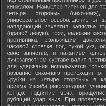
кинжалом. Наиболее типичен для те
четыре стороны» (сихо-нагэ)
универсальное освобождение от з
нападающий захватил запястье го
(правой левую), тори, наложив кист
противника, скользящим движени
часовой стрелке под рукой укэ, о
свое запястье, и нажатием одно
лучезапястном суставе валит против
для удержания используется только
название сихо-нагэ происходит от
«рубки на четыре стороны» в кэ
приема Уэсиба рекомендовал учен
кэн-до: поднятие меча, вращени
рубящий удар вниз. При проведен
броска существенным компонентом 