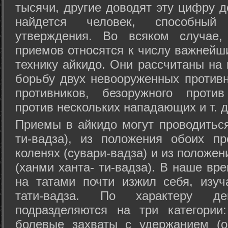
тысячи, другие доводят эту цифру д
найдется человек, способный
утверждения. Во всяком случае,
приемов относятся к числу важнейш
технику айкидо. Они рассчитаны на
борьбу двух невооруженных противн
противников, безоружного против
против нескольких нападающих и т. д
Приемы в айкидо могут проводиться
ти-вадза), из положения обоих п
коленях (сувари-вадза) и из положе
(ханми ханта- ти-вадза). В наше вр
на татами почти изжил себя, изу
тати-вадза. По характеру д
подразделяются на три категории: 
болевые захваты с удержанием (ос