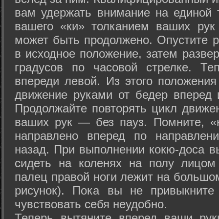
вам удержать внимание на единой т
вашего «ки» толканием ваших рук
может быть продолжено. Опустите р
в исходное положение, затем развер
градусов по часовой стрелке. Те
впереди левой. Из этого положения
движение руками от бедер вперед и
Продолжайте повторять цикл движе
ваших рук — без пауз. Помните, «
направлено вперед по направлен
назад. При выполнении кокю-доса в
сидеть на коленях на полу лицом
палец правой ноги лежит на большом
рисунок). Пока вы не привыкните
чувствовать себя неудобно.
Теперь вытяните вперед ваши рук