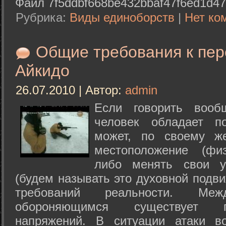
Файл 7f5ddbf668be432bbaf47f6ed1d47
Рубрика:
Виды единоборств
|
Нет ко
Общие требования к пе
Айкидо
26.07.2010 | Автор:
admin
Если говорить вооб
человек обладает п
может, по своему ж
местоположение (физ
либо менять свои у
(будем называть это духовной подв
требований реальности. М
обороняющимся существует п
напряжений. В ситуации атаки в