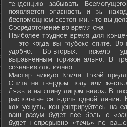
тенденцию забывать Всемогущего
появляется опасность и вы нахо
беспомощном состоянии, что вы дел
Сосредоточение во время сна
Наиболее трудное время для концен
— это когда вы глубоко спите. Во-
удобно. Во-вторых, тяжело у
выравненным горизонтально. В тр
сознание отключено.
Мастер айкидо Коичи Тохэй предл
Спите на твердом полу или жестко
Ляжьте на спину лицом вверх. В та
располагается вдоль одной линии. 
как уснуть, концентрируйтесь на е
ваш разум будет все больше «раб
будет непрерывно «течь» по ваше