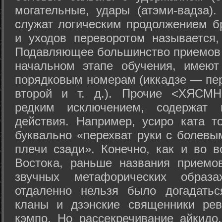
могательные, удары (атэми-вадза).
служат логическим продолжением бр
и уходов переворотом называется,
Подавляющее большинство приемов 
начальном этапе обучения, имеют
порядковым номерам (иккадзе — пер
второй и т. д.). Прочие <ХЯСМН
редким исключением, содержат 
действия. Например, усиро ката то
буквально «перехват руки с болевы
плечи сзади». Конечно, как и во в
Востока, раньше названия прием
звучных метафорических образ
отдаленно нельзя было догадатьс
кланы и дзэнские священники рев
кэмпо. Но рассекречивание айкидо,