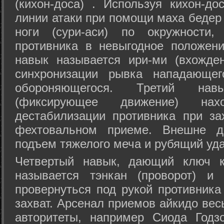
(кихон-доса) . Используя кихон-до
линии атаки при помощи маха бедер
ноги (сури-аси) по окружности
противника в невыгодное положен
навык называется ири-ми (вхожде
синхронизации рывка нападающе
обороняющегося. Третий на
(фиксирующее движение) на
дестабилизации противника при за
фехтовальном приеме. Внешне дв
подъем тяжелого меча и рубящий уда
Четвертый навык, дающий ключ к
называется тэнкан (проворот) и
провернуться под рукой противника
захват. Арсенал приемов айкидо ве
авторитеты, например Сиода Годз