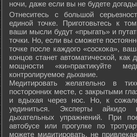
ночи, даже если вы не будете догады
Отнеситесь с большой серьезнос
единой точке. Приготовьтесь к том
ваши мысли будут «прыгать» и путат
точки. Но, если вы сможете постоян
точке после каждого «соскока», ваш
концов станет автоматической, как 
мощности «ки»практикуйте ме
контролируемое дыхание.
Медитировать желательно в тих
посторонних месте, с закрытыми гла
и вдыхая через нос. Но, к сожа
уединиться. Эксперты айкидо 
дыхательных упражнений. При по
автобусе или прогулке по тротуа
можете мидитировать, не привлека