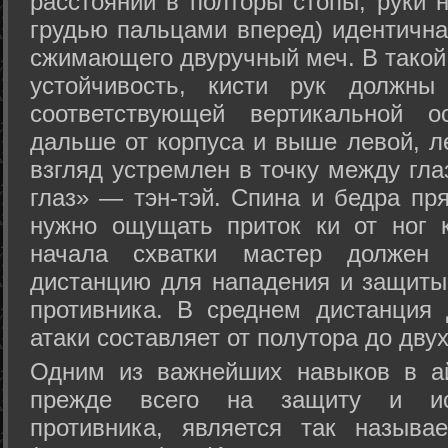
расстоянии в полторы стопы, руки 
грудью пальцами вперед) идентична
сжимающего двуручный меч. В такой
устойчивость, кисти рук должны
соответствующей вертикальной о
дальше от корпуса и выше левой, л
взгляд устремлен в точку между гла
глаз» — тэн-тэй. Спина и бедра пр
нужно ощущать приток ки от ног 
начала схватки мастер должен 
дистанцию для нападения и защиты 
противника. В среднем дистанция
атаки составляет от полутора до дву
Одним из важнейших навыков в ай
прежде всего на защиту и исп
противника, является так называ