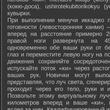
(кокю-доса), ushiro­tekubitori­kokyu 
кувырки.
При выполнении менучи иккаджо п
готовности (левосторонняя ханми) 
вперед на расстояние примерно 2
правой ноги развернута на 45
одновременно обе ваши руки от б
глаз и переместите левую ногу на п
движения сохраняйте сосредоточе
испускайте поток «ки» через раст
ваших рук. Новички могут выпол
представляя, что луч света, сгенери
проходит через его тело, руки и и
Позвольте этому виртуальному луч
километров вперед и ваше «ки», 
вслед за ним. Квалифицированный и