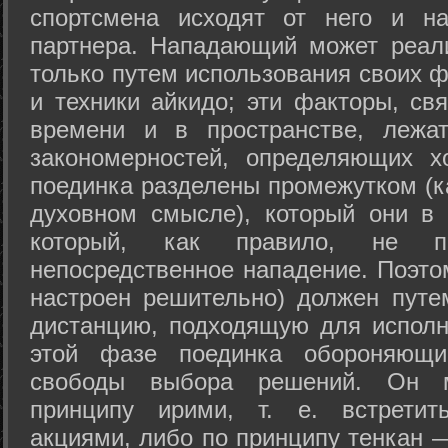
спортсмена исходят от него и на
партнера. Нападающий может реал
только путем использования своих 
и техники айкидо; эти факторы, св
времени и в пространстве, лежа
закономерностей, определяющих х
поединка разделены промежутком (ка
духовном смысле), который они в 
который, как правило, не по
непосредственное нападение. Поэто
настроен решительно) должен путе
дистанцию, подходящую для исполн
этой фазе поединка обороняющ
свободы выбора решений. Он м
принципу ирими, т. е. встретит
акциями, либо по принципу тенкан —