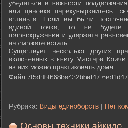
убедиться в важности поддержания
или циновке перекувыркнитесь, с
встаньте. Если вы были постоянн
единой точке, то не будете 
головокружения и удержите равнове
не сможете встать.
Существует несколько других пре
включенных в книгу Мастера Коичи 
из них можно практиковать дома.
Файл 7f5ddbf668be432bbaf47f6ed1d47
Рубрика:
Виды единоборств
|
Нет ко
Основы техники айкидо