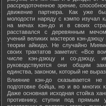
рассредоточенное зрение, способно
движение партнера. Как уже бы
молодости наряду с кэмпо изучал к
на мечах кэн-до и в своих стра
расставался с деревянным мечом 
учений великих мастеров кэн-дзюцу 
теории айкидо. Не случайно Миям
своих трактатов заметил: «Все вои
числе кэн-дзюцу и со-дзюцу, 
руководствуются они общим зак
единства, законом, который не выра
Влияние кэн-до сказывается не 
подготовке бойца, но и во многих 
Даже основная исходная стойка хан
противнику, ступни под прямым 