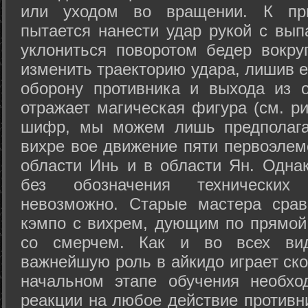
или уходом во вращении. К при
пытается нанести удар рукой с вып
уклониться поворотом бедер вокру
изменить траекторию удара, лишив е
оборону противника и выхода из 
отражает магическая фигура (см. ри
шифр, мы можем лишь предполагат
вихре вое движение пяти первоэлеме
области Инь и в области Ян. Одна
без обозначения технических
невозможно. Старые мастера срав
кэмпо с вихрем, дующим по прямой
со смерчем. Как и во всех вида
важнейшую роль в айкидо играет ско
начальном этапе обучения необхо
реакции на любое действие противн