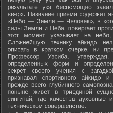
результате укэ беспомощно зава
вверх. Название приема содержит я
«Небо — Земля — Человек», в кото
силы Земли и Неба, повергает проти
этот момент указывает на небо,
Сложнейшую технику айкидо нел
описать в кратком очерке, ни пр
Профессор Уэсиба, утверждая
определенных форм и определенн
секрет своего учения с загадк
признавал спортивного айкидо и
прежде всего глубинного самопозна
поныне живет в триединой сущно
сингитай, где качества духовные 
техническом совершенстве.