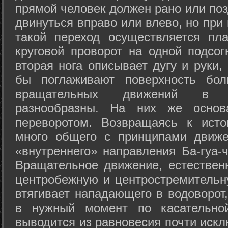
прямой человек должен рано или поз
двинуться вправо или влево, но пр
такой переход осуществляется пл
круговой проворот на одной подсог
вторая нога описывает дугу и руки,
бы поглаживают поверхность бол
вращательных движений в а
разнообразны. На них же осно
переворотом. Возвращаясь к ист
много общего с принципами движе
«внутреннего» направления Ба-гуа-
Вращательное движение, естественн
центробежную и центростремительн
втягивает нападающего в водоворот,
в нужный момент по касательной
выводится из равновесия почти иск