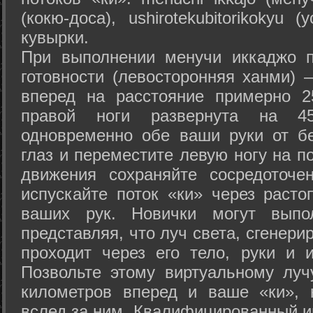
(кокю-доса), ushiro­tekubitori­kokyu 
кувырки.
При выполнении менучи иккаджо п
готовности (левосторонняя ханми) 
вперед на расстояние примерно 2
правой ноги развернута на 45
одновременно обе ваши руки от б
глаз и переместите левую ногу на п
движения сохраняйте сосредоточе
испускайте поток «ки» через раст
ваших рук. Новички могут выпол
представляя, что луч света, сгенери
проходит через его тело, руки и и
Позвольте этому виртуальному луч
километров вперед и ваше «ки», 
вслед за ним. Квалифицированный и