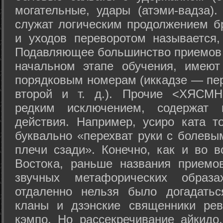
могательные, удары (атэми-вадза).
служат логическим продолжением бр
и уходов переворотом называется,
Подавляющее большинство приемов 
начальном этапе обучения, имеют
порядковым номерам (иккадзе — пер
второй и т. д.). Прочие <ХЯСМН
редким исключением, содержат 
действия. Например, усиро ката то
буквально «перехват руки с болевы
плечи сзади». Конечно, как и во в
Востока, раньше названия прием
звучных метафорических образ
отдаленно нельзя было догадатьс
кланы и дзэнские священники рев
кэмпо. Но рассекречивание айкидо,