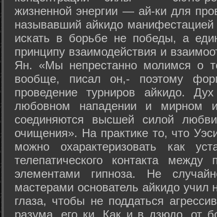
жизненной энергии — ай-ки для про
называвший айкидо манифестацией 
искать в борьбе не победы, а еди
принципу взаимодействия и взаимоо
Ян. «Мы непрестанно молимся о т
вообще, писал он,- поэтому фо
проведение турниров айкидо. Дух
любовном нападении и мирном ис
соединяются высшей силой любви
очищения». На практике то, что Уэ
можно охарактеризовать как уст
телепатического контакта между 
элементами гипноза. Не случай
мастерами основатель айкидо учил н
глаза, чтобы не поддаться агресси
разума, его ки. Как и в дзюдо, от 