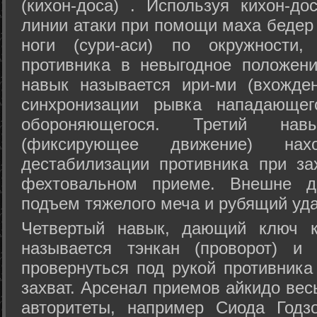
(кихон-доса) . Используя кихон-до
линии атаки при помощи маха бедер
ноги (сури-аси) по окружности
противника в невыгодное положен
навык называется ири-ми (вхожде
синхронизации рывка нападающе
обороняющегося. Третий на
(фиксирующее движение) на
дестабилизации противника при за
фехтовальном приеме. Внешне дв
подъем тяжелого меча и рубящий уда
Четвертый навык, дающий ключ к
называется тэнкан (проворот) и
провернуться под рукой противника
захват. Арсенал приемов айкидо ве
авторитеты, например Сиода Годз