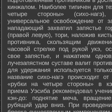
кинжалом. Наиболее типичен для те
четыре стороны» (сихо-нагэ)
универсальное освобождение от з
нападающий захватил запястье го
(правой левую), тори, наложив кист
противника, скользящим движени
часовой стрелке под рукой укэ, о
свое запястье, и нажатием одно
лучезапястном суставе валит против
для удержания используется только
название сихо-нагэ происходит от
«рубки на четыре стороны» в кэ
приема Уэсиба рекомендовал учен
кэн-до: поднятие меча, вращени
рубящий удар вниз. При проведен
броска существенным компонентом 