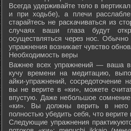
Всегда удерживайте тело в вертикал
и при ходьбе), а плечи расслабл
старайтесь не раскачиваться из сто
случаях ваши глаза будут отк
осуществляться через нос. Обычно 
упражнения возникает чувство обнов
Необходимость веры
Важнее всех упражнений — ваша в
кучу времени на медитацию, выпо
айки-упражнений, сосредоточение н
вы не верите в «ки», можете счита
впустую. Даже небольшое сомнение 
«ки». Вы должны верить в нег
полностью убедить себя, что верите 
Следующие упражнения практикуютс
потоков «ки»: menuchi ikkajo (мену