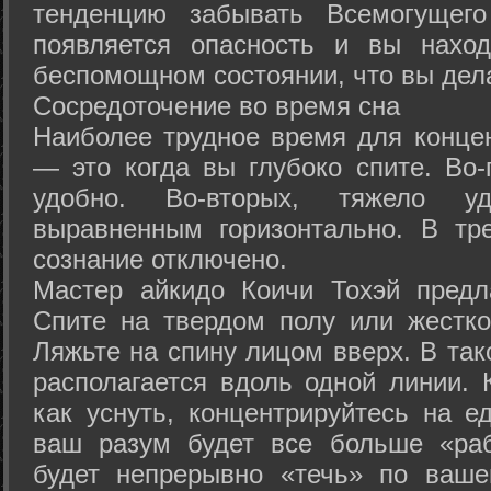
тенденцию забывать Всемогущего
появляется опасность и вы нахо
беспомощном состоянии, что вы дел
Сосредоточение во время сна
Наиболее трудное время для концен
— это когда вы глубоко спите. Во-
удобно. Во-вторых, тяжело у
выравненным горизонтально. В тр
сознание отключено.
Мастер айкидо Коичи Тохэй предл
Спите на твердом полу или жестко
Ляжьте на спину лицом вверх. В та
располагается вдоль одной линии. 
как уснуть, концентрируйтесь на е
ваш разум будет все больше «раб
будет непрерывно «течь» по ваше