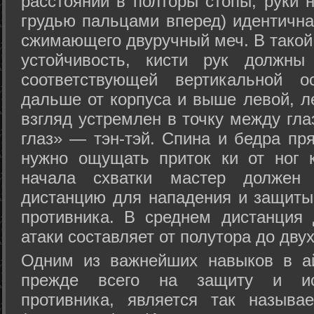
расстоянии в полторы стопы, руки 
грудью пальцами вперед) идентична
сжимающего двуручный меч. В такой
устойчивость, кисти рук должны
соответствующей вертикальной о
дальше от корпуса и выше левой, л
взгляд устремлен в точку между гла
глаз» — тэн-тэй. Спина и бедра пр
нужно ощущать приток ки от ног 
начала схватки мастер должен 
дистанцию для нападения и защиты 
противника. В среднем дистанция
атаки составляет от полутора до дву
Одним из важнейших навыков в ай
прежде всего на защиту и исп
противника, является так называ