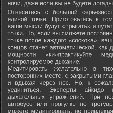
ночи, даже если вы не будете догады
Отнеситесь с большой серьезнос
единой точке. Приготовьтесь к том
ваши мысли будут «прыгать» и путат
точки. Но, если вы сможете постоян
точке после каждого «соскока», ваш
концов станет автоматической, как 
мощности «ки»практикуйте ме
контролируемое дыхание.
Медитировать желательно в тих
посторонних месте, с закрытыми гла
и вдыхая через нос. Но, к сожа
уединиться. Эксперты айкидо 
дыхательных упражнений. При по
автобусе или прогулке по тротуа
можете мидитировать, не привлека