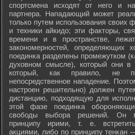
спортсмена исходят от него и на
партнера. Нападающий может реал
только путем использования своих 
и техники айкидо; эти факторы, св
времени и в пространстве, лежа
закономерностей, определяющих х
поединка разделены промежутком (ка
духовном смысле), который они в 
который, как правило, не по
непосредственное нападение. Поэто
настроен решительно) должен путе
дистанцию, подходящую для исполн
этой фазе поединка обороняющ
свободы выбора решений. Он м
принципу ирими, т. е. встретит
акциями, либо по принципу тенкан —