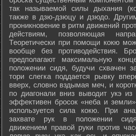
так называемой силы дыхания (ко
также в дзю-дзюцу и дзюдо. Други
проникновение в ритм движений прот
действиям, позволяющая напра
Теоретически при помощи кокю мож
вообще без противодействия. Бро
предполагают максимальную конц
положении сидя, будучи схвачен за
тори слегка поддается рывку впер
вверх, словно вздымая меч, и коро
по диагонали вниз выводит укэ из
эффективен бросок «неба и земли» (
используется сила кокю. При ан
захвате рук в положении сид
движением правой руки против час
левую руку укэ как ось и опуска