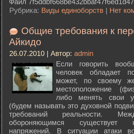
Файл 7f5ddbf668be432bbaf47f6ed1d47
Рубрика:
Виды единоборств
|
Нет ко
Общие требования к пе
Айкидо
26.07.2010 | Автор:
admin
Если говорить вооб
человек обладает п
может, по своему ж
местоположение (физ
либо менять свои у
(будем называть это духовной подв
требований реальности. М
обороняющимся существует п
напряжений. В ситуации атаки в