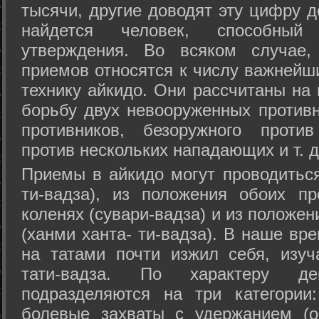
тысячи, другие доводят эту цифру д
найдется человек, способный
утверждения. Во всяком случае,
приемов относятся к числу важнейш
технику айкидо. Они рассчитаны на
борьбу двух невооруженных противн
противников, безоружного против
против нескольких нападающих и т. д
Приемы в айкидо могут проводиться
ти-вадза), из положения обоих п
коленях (сувари-вадза) и из положе
(ханми ханта- ти-вадза). В наше вр
на татами почти изжил себя, изу
тати-вадза. По характеру д
подразделяются на три категории: 
болевые захваты с удержанием (ос