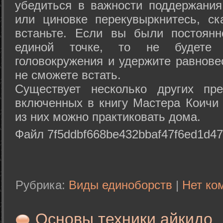
убедиться в важности поддержания
или циновке перекувыркнитесь, с
встаньте. Если вы были постоянн
единой точке, то не будете 
головокружения и удержите равнове
не сможете встать.
Существует несколько других пре
включенных в книгу Мастера Коичи 
из них можно практиковать дома.
Файл 7f5ddbf668be432bbaf47f6ed1d47
Рубрика:
Виды единоборств
|
Нет ко
Основы техники айкидо