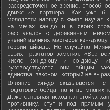
рассредоточенное зрение, способно
движение партнера. Как уже бы
молодости наряду с кэмпо изучал к
на мечах кэн-до и в своих стра
расставался с деревянным мечом 
учений великих мастеров кэн-дзюцу 
теории айкидо. Не случайно Миям
своих трактатов заметил: «Все вои
числе кэн-дзюцу и со-дзюцу, 
руководствуются они общим зак
единства, законом, который не выра
Влияние кэн-до сказывается не 
подготовке бойца, но и во многих 
Даже основная исходная стойка хан
противнику, ступни под прямым 