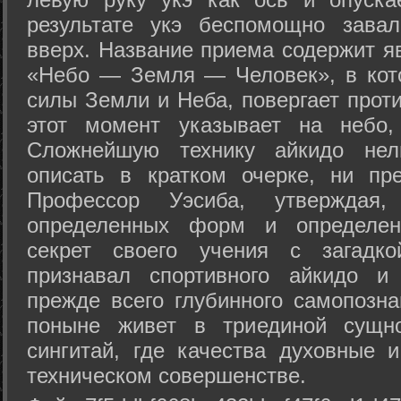
результате укэ беспомощно зава
вверх. Название приема содержит я
«Небо — Земля — Человек», в кото
силы Земли и Неба, повергает проти
этот момент указывает на небо,
Сложнейшую технику айкидо нел
описать в кратком очерке, ни пр
Профессор Уэсиба, утверждая
определенных форм и определенн
секрет своего учения с загадк
признавал спортивного айкидо и
прежде всего глубинного самопозна
поныне живет в триединой сущно
сингитай, где качества духовные 
техническом совершенстве.