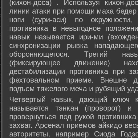
(кихон-доса) . Используя кихон-до
линии атаки при помощи маха бедер
ноги (сури-аси) по окружности
противника в невыгодное положен
навык называется ири-ми (вхожде
синхронизации рывка нападающе
обороняющегося. Третий на
(фиксирующее движение) на
дестабилизации противника при за
фехтовальном приеме. Внешне дв
подъем тяжелого меча и рубящий уда
Четвертый навык, дающий ключ к
называется тэнкан (проворот) и
провернуться под рукой противника
захват. Арсенал приемов айкидо ве
авторитеты, например Сиода Годз