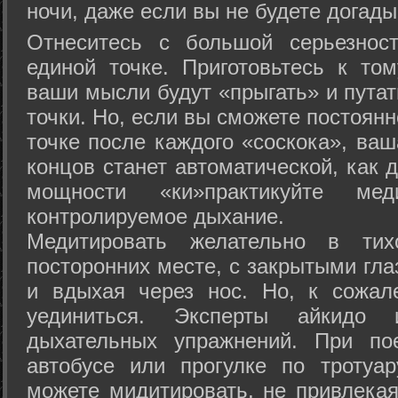
ночи, даже если вы не будете догады
Отнеситесь с большой серьезнос
единой точке. Приготовьтесь к том
ваши мысли будут «прыгать» и путат
точки. Но, если вы сможете постоян
точке после каждого «соскока», ваш
концов станет автоматической, как 
мощности «ки»практикуйте ме
контролируемое дыхание.
Медитировать желательно в тих
посторонних месте, с закрытыми гла
и вдыхая через нос. Но, к сожа
уединиться. Эксперты айкидо 
дыхательных упражнений. При по
автобусе или прогулке по тротуа
можете мидитировать, не привлека