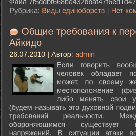
Файл 7f5ddbf668be432bbaf47f6ed1d47
Рубрика:
Виды единоборств
|
Нет ко
Общие требования к пе
Айкидо
26.07.2010 | Автор:
admin
Если говорить вооб
человек обладает п
может, по своему ж
местоположение (физ
либо менять свои у
(будем называть это духовной подв
требований реальности. М
обороняющимся существует п
напряжений. В ситуации атаки в