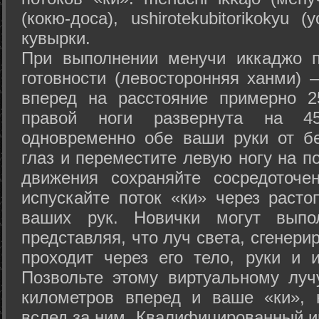
(кокю-доса), ushiro­tekubitori­kokyu 
кувырки.
При выполнении менучи иккаджо п
готовности (левосторонняя ханми) 
вперед на расстояние примерно 2
правой ноги развернута на 45
одновременно обе ваши руки от б
глаз и переместите левую ногу на п
движения сохраняйте сосредоточе
испускайте поток «ки» через раст
ваших рук. Новички могут выпол
представляя, что луч света, сгенери
проходит через его тело, руки и и
Позвольте этому виртуальному луч
километров вперед и ваше «ки», 
вслед за ним. Квалифицированный и