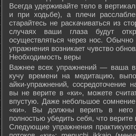
Всегда удерживайте тело в вертикал
и при ходьбе), а плечи расслабл
старайтесь не раскачиваться из сто
случаях ваши глаза будут отк
осуществляться через нос. Обычно 
упражнения возникает чувство обнов
Необходимость веры
Важнее всех упражнений — ваша в
кучу времени на медитацию, выпо
айки-упражнений, сосредоточение н
вы не верите в «ки», можете счита
впустую. Даже небольшое сомнение 
«ки». Вы должны верить в нег
полностью убедить себя, что верите 
Следующие упражнения практикуютс
потоков «ки»: menuchi ikkajo (мену