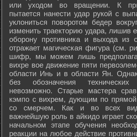
или уходом во вращении. К при
пытается нанести удар рукой с вып
уклониться поворотом бедер вокру
изменить траекторию удара, лишив е
оборону противника и выхода из 
отражает магическая фигура (см. ри
шифр, мы можем лишь предполагат
вихре вое движение пяти первоэлеме
области Инь и в области Ян. Одна
без обозначения технических
невозможно. Старые мастера срав
кэмпо с вихрем, дующим по прямой
со смерчем. Как и во всех вида
важнейшую роль в айкидо играет ско
начальном этапе обучения необхо
реакции на любое действие противн