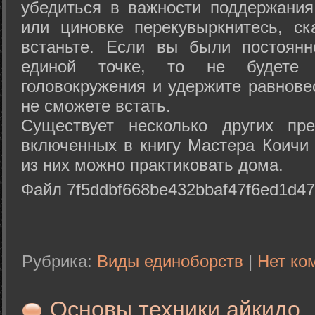
убедиться в важности поддержания
или циновке перекувыркнитесь, с
встаньте. Если вы были постоянн
единой точке, то не будете 
головокружения и удержите равнове
не сможете встать.
Существует несколько других пре
включенных в книгу Мастера Коичи 
из них можно практиковать дома.
Файл 7f5ddbf668be432bbaf47f6ed1d47
Рубрика:
Виды единоборств
|
Нет ко
Основы техники айкидо