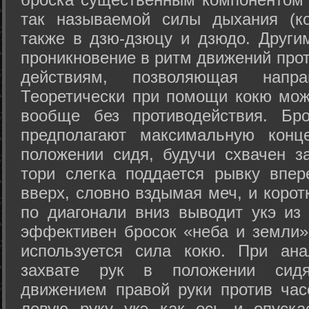
так называемой силы дыхания (ко
также в дзю-дзюцу и дзюдо. Други
проникновение в ритм движений прот
действиям, позволяющая напра
Теоретически при помощи кокю мож
вообще без противодействия. Бро
предполагают максимальную конц
положении сидя, будучи схвачен за
тори слегка поддается рывку впер
вверх, словно вздымая меч, и коро
по диагонали вниз выводит укэ из
эффективен бросок «неба и земли» (
используется сила кокю. При ан
захвате рук в положении сид
движением правой руки против час
левую руку укэ как ось и опуска