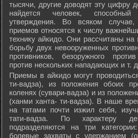
тысячи, другие доводят эту цифру д
найдется человек, способный
утверждения. Во всяком случае,
приемов относятся к числу важнейш
технику айкидо. Они рассчитаны на
борьбу двух невооруженных противн
противников, безоружного против
против нескольких нападающих и т. д
Приемы в айкидо могут проводиться
ти-вадза), из положения обоих п
коленях (сувари-вадза) и из положе
(ханми ханта- ти-вадза). В наше вр
на татами почти изжил себя, изу
тати-вадза. По характеру д
подразделяются на три категории: 
болевые захваты с удержанием (ос