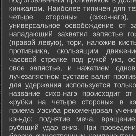
кинжалом. Наиболее типичен для те
четыре стороны» (сихо-нагэ)
универсальное освобождение от з
нападающий захватил запястье го
(правой левую), тори, наложив кист
противника, скользящим движени
часовой стрелке под рукой укэ, о
свое запястье, и нажатием одно
лучезапястном суставе валит против
для удержания используется только
название сихо-нагэ происходит от
«рубки на четыре стороны» в кэ
приема Уэсиба рекомендовал учен
кэн-до: поднятие меча, вращени
рубящий удар вниз. При проведен
броска существенным компонентом 