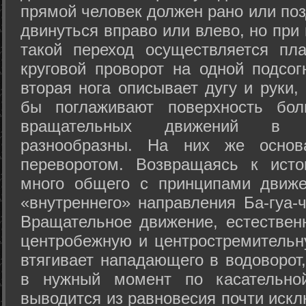
прямой человек должен рано или поз
двинуться вправо или влево, но пр
такой переход осуществляется пл
круговой проворот на одной подсог
вторая нога описывает дугу и руки,
бы поглаживают поверхность бол
вращательных движений в а
разнообразны. На них же осно
переворотом. Возвращаясь к ист
много общего с принципами движе
«внутреннего» направления Ба-гуа-
Вращательное движение, естественн
центробежную и центростремительн
втягивает нападающего в водоворот,
в нужный момент по касательной
выводится из равновесия почти иск