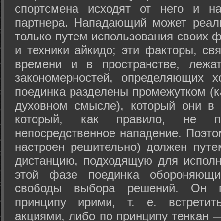
спортсмена исходят от него и на
партнера. Нападающий может реал
только путем использования своих 
и техники айкидо; эти факторы, св
времени и в пространстве, лежа
закономерностей, определяющих х
поединка разделены промежутком (ка
духовном смысле), который они в 
который, как правило, не по
непосредственное нападение. Поэто
настроен решительно) должен путе
дистанцию, подходящую для исполн
этой фазе поединка обороняющ
свободы выбора решений. Он м
принципу ирими, т. е. встретит
акциями, либо по принципу тенкан —