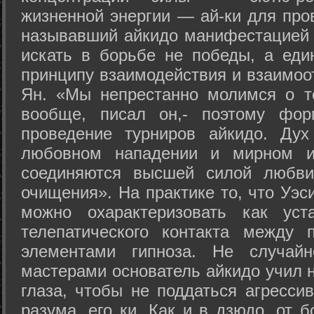
жизненной энергии — ай-ки для про
называвший айкидо манифестацией 
искать в борьбе не победы, а еди
принципу взаимодействия и взаимоо
Ян. «Мы непрестанно молимся о т
вообще, писал он,- поэтому фо
проведение турниров айкидо. Дух
любовном нападении и мирном ис
соединяются высшей силой любви
очищения». На практике то, что Уэ
можно охарактеризовать как уст
телепатического контакта между 
элементами гипноза. Не случай
мастерами основатель айкидо учил н
глаза, чтобы не поддаться агресси
разума, его ки. Как и в дзюдо, от 