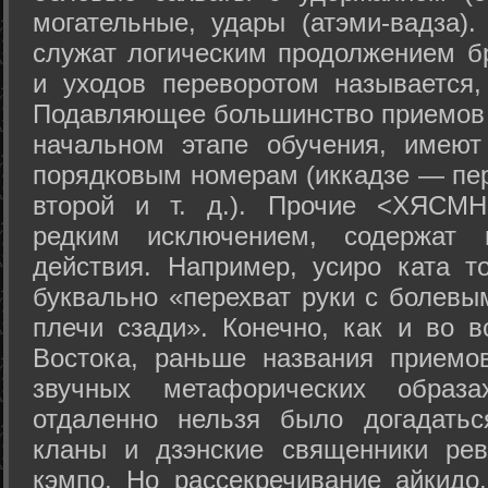
могательные, удары (атэми-вадза).
служат логическим продолжением бр
и уходов переворотом называется,
Подавляющее большинство приемов 
начальном этапе обучения, имеют
порядковым номерам (иккадзе — пер
второй и т. д.). Прочие <ХЯСМН
редким исключением, содержат 
действия. Например, усиро ката то
буквально «перехват руки с болевы
плечи сзади». Конечно, как и во в
Востока, раньше названия прием
звучных метафорических образ
отдаленно нельзя было догадатьс
кланы и дзэнские священники рев
кэмпо. Но рассекречивание айкидо,