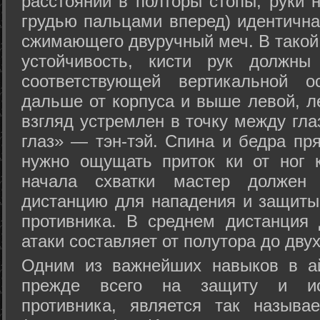
расстоянии в полторы стопы, руки 
грудью пальцами вперед) идентична
сжимающего двуручный меч. В такой
устойчивость, кисти рук должны
соответствующей вертикальной о
дальше от корпуса и выше левой, л
взгляд устремлен в точку между гла
глаз» — тэн-тэй. Спина и бедра пр
нужно ощущать приток ки от ног 
начала схватки мастер должен 
дистанцию для нападения и защиты 
противника. В среднем дистанция
атаки составляет от полутора до дву
Одним из важнейших навыков в ай
прежде всего на защиту и исп
противника, является так называ