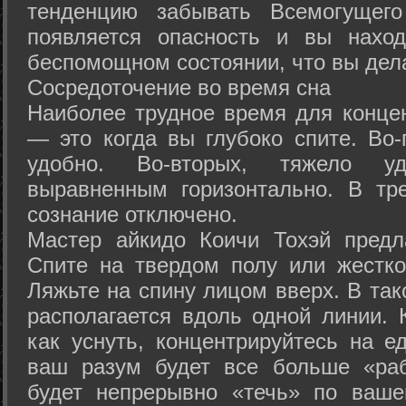
тенденцию забывать Всемогущего
появляется опасность и вы нахо
беспомощном состоянии, что вы дел
Сосредоточение во время сна
Наиболее трудное время для концен
— это когда вы глубоко спите. Во-
удобно. Во-вторых, тяжело у
выравненным горизонтально. В тр
сознание отключено.
Мастер айкидо Коичи Тохэй предл
Спите на твердом полу или жестко
Ляжьте на спину лицом вверх. В та
располагается вдоль одной линии. 
как уснуть, концентрируйтесь на е
ваш разум будет все больше «раб
будет непрерывно «течь» по ваше