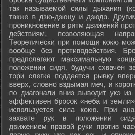
так называемой силы дыхания (ко
также в дзю-дзюцу и дзюдо. Други
проникновение в ритм движений прот
действиям, позволяющая напра
Теоретически при помощи кокю мож
вообще без противодействия. Бро
предполагают максимальную конц
положении сидя, будучи схвачен за
тори слегка поддается рывку впер
вверх, словно вздымая меч, и коро
по диагонали вниз выводит укэ из
эффективен бросок «неба и земли» (
используется сила кокю. При ан
захвате рук в положении сид
движением правой руки против час
левую руку укэ как ось и опуска