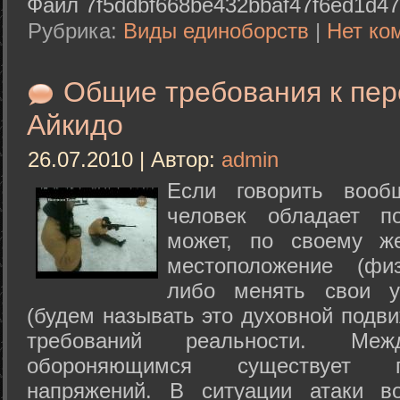
Файл 7f5ddbf668be432bbaf47f6ed1d47
Рубрика:
Виды единоборств
|
Нет ко
Общие требования к пе
Айкидо
26.07.2010 | Автор:
admin
Если говорить вооб
человек обладает п
может, по своему ж
местоположение (физ
либо менять свои у
(будем называть это духовной подв
требований реальности. М
обороняющимся существует п
напряжений. В ситуации атаки в