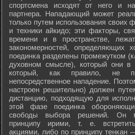
спортсмена исходят от него и на
партнера. Нападающий может реал
только путем использования своих 
и техники айкидо; эти факторы, св
времени и в пространстве, лежа
закономерностей, определяющих х
поединка разделены промежутком (ка
духовном смысле), который они в 
который, как правило, не по
непосредственное нападение. Поэто
настроен решительно) должен путе
дистанцию, подходящую для исполн
этой фазе поединка обороняющ
свободы выбора решений. Он м
принципу ирими, т. е. встретит
акциями, либо по принципу тенкан —