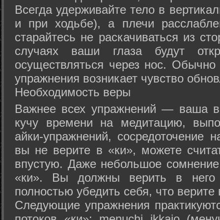
Всегда удерживайте тело в вертикал
и при ходьбе), а плечи расслабл
старайтесь не раскачиваться из сто
случаях ваши глаза будут отк
осуществляться через нос. Обычно 
упражнения возникает чувство обнов
Необходимость веры
Важнее всех упражнений — ваша в
кучу времени на медитацию, выпо
айки-упражнений, сосредоточение н
вы не верите в «ки», можете счита
впустую. Даже небольшое сомнение 
«ки». Вы должны верить в нег
полностью убедить себя, что верите 
Следующие упражнения практикуютс
потоков «ки»: menuchi ikkajo (мену