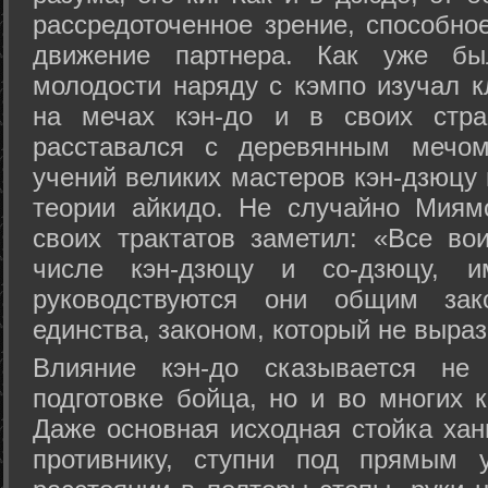
рассредоточенное зрение, способно
движение партнера. Как уже бы
молодости наряду с кэмпо изучал к
на мечах кэн-до и в своих стра
расставался с деревянным мечом 
учений великих мастеров кэн-дзюцу 
теории айкидо. Не случайно Миям
своих трактатов заметил: «Все вои
числе кэн-дзюцу и со-дзюцу, 
руководствуются они общим зак
единства, законом, который не выра
Влияние кэн-до сказывается не 
подготовке бойца, но и во многих 
Даже основная исходная стойка хан
противнику, ступни под прямым 