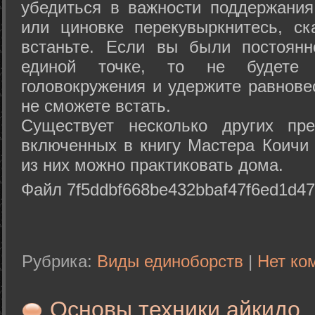
убедиться в важности поддержания
или циновке перекувыркнитесь, с
встаньте. Если вы были постоянн
единой точке, то не будете 
головокружения и удержите равнове
не сможете встать.
Существует несколько других пре
включенных в книгу Мастера Коичи 
из них можно практиковать дома.
Файл 7f5ddbf668be432bbaf47f6ed1d47
Рубрика:
Виды единоборств
|
Нет ко
Основы техники айкидо