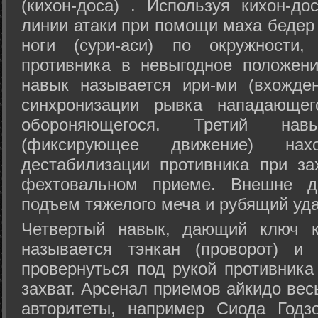
(кихон-доса) . Используя кихон-до
линии атаки при помощи маха бедер
ноги (сури-аси) по окружности
противника в невыгодное положен
навык называется ири-ми (вхожде
синхронизации рывка нападающе
обороняющегося. Третий на
(фиксирующее движение) на
дестабилизации противника при за
фехтовальном приеме. Внешне дв
подъем тяжелого меча и рубящий уда
Четвертый навык, дающий ключ к
называется тэнкан (проворот) и
провернуться под рукой противника
захват. Арсенал приемов айкидо ве
авторитеты, например Сиода Годз