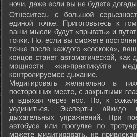
ночи, даже если вы не будете догады
Отнеситесь с большой серьезнос
единой точке. Приготовьтесь к том
ваши мысли будут «прыгать» и путат
точки. Но, если вы сможете постоян
точке после каждого «соскока», ваш
концов станет автоматической, как 
мощности «ки»практикуйте ме
контролируемое дыхание.
Медитировать желательно в тих
посторонних месте, с закрытыми гла
и вдыхая через нос. Но, к сожа
уединиться. Эксперты айкидо 
дыхательных упражнений. При по
автобусе или прогулке по тротуа
можете мидитировать, не привлека