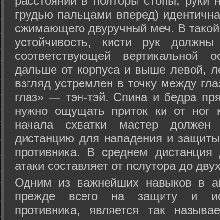
расстоянии в полторы стопы, руки 
грудью пальцами вперед) идентична
сжимающего двуручный меч. В такой
устойчивость, кисти рук должны
соответствующей вертикальной о
дальше от корпуса и выше левой, л
взгляд устремлен в точку между гла
глаз» — тэн-тэй. Спина и бедра пр
нужно ощущать приток ки от ног 
начала схватки мастер должен 
дистанцию для нападения и защиты 
противника. В среднем дистанция
атаки составляет от полутора до дву
Одним из важнейших навыков в ай
прежде всего на защиту и исп
противника, является так называ