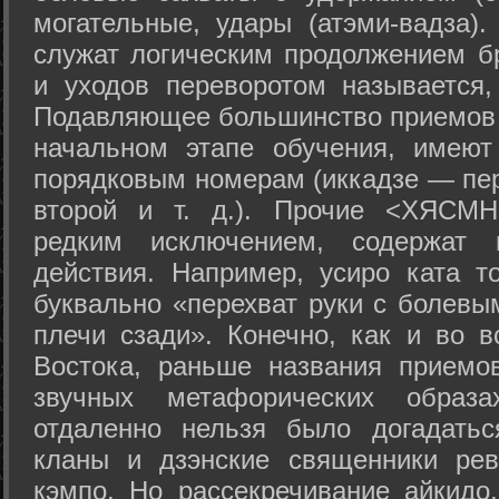
могательные, удары (атэми-вадза).
служат логическим продолжением бр
и уходов переворотом называется,
Подавляющее большинство приемов 
начальном этапе обучения, имеют
порядковым номерам (иккадзе — пер
второй и т. д.). Прочие <ХЯСМН
редким исключением, содержат 
действия. Например, усиро ката то
буквально «перехват руки с болевы
плечи сзади». Конечно, как и во в
Востока, раньше названия прием
звучных метафорических образ
отдаленно нельзя было догадатьс
кланы и дзэнские священники рев
кэмпо. Но рассекречивание айкидо,