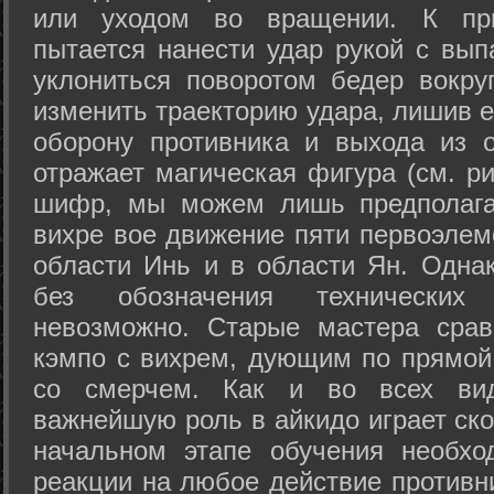
или уходом во вращении. К при
пытается нанести удар рукой с вып
уклониться поворотом бедер вокру
изменить траекторию удара, лишив е
оборону противника и выхода из 
отражает магическая фигура (см. ри
шифр, мы можем лишь предполагат
вихре вое движение пяти первоэлеме
области Инь и в области Ян. Одна
без обозначения технических
невозможно. Старые мастера срав
кэмпо с вихрем, дующим по прямой
со смерчем. Как и во всех вида
важнейшую роль в айкидо играет ско
начальном этапе обучения необхо
реакции на любое действие противн