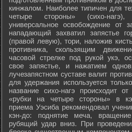
кинжалом. Наиболее типичен для те
четыре стороны» (сихо-нагэ)
универсальное освобождение от з
нападающий захватил запястье го
(правой левую), тори, наложив кист
противника, скользящим движени
часовой стрелке под рукой укэ, о
свое запястье, и нажатием одно
лучезапястном суставе валит против
для удержания используется только
название сихо-нагэ происходит от
«рубки на четыре стороны» в кэ
приема Уэсиба рекомендовал учен
кэн-до: поднятие меча, вращени
рубящий удар вниз. При проведен
броска существенным компонентом 