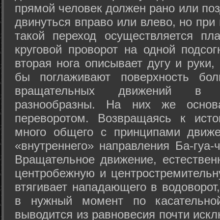
прямой человек должен рано или поз
двинуться вправо или влево, но пр
такой переход осуществляется пл
круговой проворот на одной подсог
вторая нога описывает дугу и руки,
бы поглаживают поверхность бол
вращательных движений в а
разнообразны. На них же осно
переворотом. Возвращаясь к ист
много общего с принципами движе
«внутреннего» направления Ба-гуа-
Вращательное движение, естественн
центробежную и центростремительн
втягивает нападающего в водоворот,
в нужный момент по касательной
выводится из равновесия почти иск