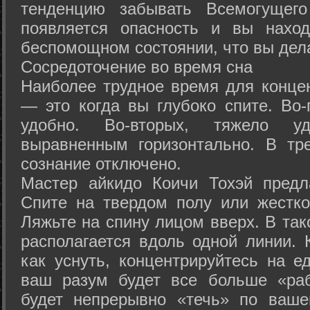
тенденцию забывать Всемогущего
появляется опасность и вы нахо
беспомощном состоянии, что вы дел
Сосредоточение во время сна
Наиболее трудное время для концен
— это когда вы глубоко спите. Во-
удобно. Во-вторых, тяжело у
выравненным горизонтально. В тр
сознание отключено.
Мастер айкидо Коичи Тохэй предл
Спите на твердом полу или жестко
Ляжьте на спину лицом вверх. В та
располагается вдоль одной линии. 
как уснуть, концентрируйтесь на е
ваш разум будет все больше «раб
будет непрерывно «течь» по ваше