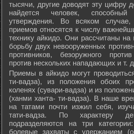
тысячи, другие доводят эту цифру д
найдется человек, способный
утверждения. Во всяком случае,
приемов относятся к числу важнейш
технику айкидо. Они рассчитаны на
борьбу двух невооруженных противн
противников, безоружного против
против нескольких нападающих и т. д
Приемы в айкидо могут проводиться
ти-вадза), из положения обоих п
коленях (сувари-вадза) и из положе
(ханми ханта- ти-вадза). В наше вр
на татами почти изжил себя, изу
тати-вадза. По характеру д
подразделяются на три категории: 
болевые захваты с удержанием (ос