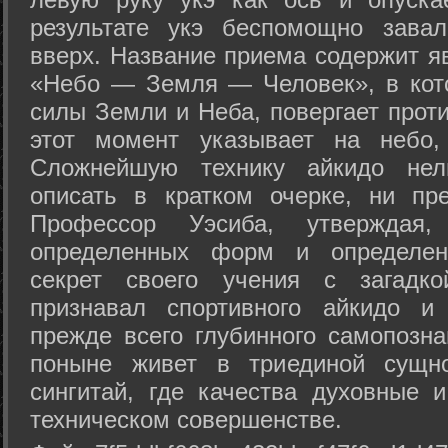
результате укэ беспомощно зава
вверх. Название приема содержит я
«Небо — Земля — Человек», в кото
силы Земли и Неба, повергает проти
этот момент указывает на небо,
Сложнейшую технику айкидо нел
описать в кратком очерке, ни пр
Профессор Уэсиба, утверждая
определенных форм и определенн
секрет своего учения с загадк
признавал спортивного айкидо и
прежде всего глубинного самопозна
поныне живет в триединой сущно
сингитай, где качества духовные 
техническом совершенстве.