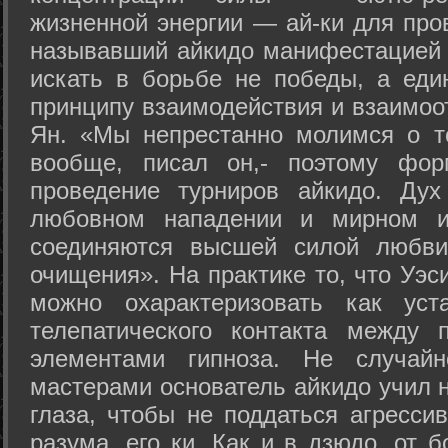
жизненной энергии — ай-ки для про
называвший айкидо манифестацией 
искать в борьбе не победы, а еди
принципу взаимодействия и взаимоо
Ян. «Мы непрестанно молимся о т
вообще, писал он,- поэтому фо
проведение турниров айкидо. Дух
любовном нападении и мирном ис
соединяются высшей силой любви
очищения». На практике то, что Уэ
можно охарактеризовать как уст
телепатического контакта между 
элементами гипноза. Не случай
мастерами основатель айкидо учил н
глаза, чтобы не поддаться агресси
разума, его ки. Как и в дзюдо, от 