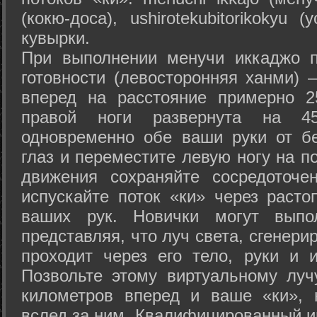
(кокю-доса), ushiro­tekubitori­kokyu 
кувырки.
При выполнении менучи иккаджо п
готовности (левосторонняя ханми) 
вперед на расстояние примерно 2
правой ноги развернута на 45
одновременно обе ваши руки от б
глаз и переместите левую ногу на п
движения сохраняйте сосредоточе
испускайте поток «ки» через раст
ваших рук. Новички могут выпол
представляя, что луч света, сгенери
проходит через его тело, руки и и
Позвольте этому виртуальному луч
километров вперед и ваше «ки», 
вслед за ним. Квалифицированный и