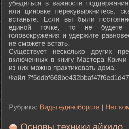
убедиться в важности поддержания
или циновке перекувыркнитесь, с
встаньте. Если вы были постоянн
единой точке, то не будете 
головокружения и удержите равнове
не сможете встать.
Существует несколько других пре
включенных в книгу Мастера Коичи 
из них можно практиковать дома.
Файл 7f5ddbf668be432bbaf47f6ed1d47
Рубрика:
Виды единоборств
|
Нет ко
Основы техники айкидо