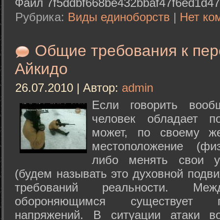
Файл 7f5ddbf668be432bbaf47f6ed1d47
Рубрика:
Виды единоборств
|
Нет ко
Общие требования к пе
Айкидо
26.07.2010 | Автор:
admin
Если говорить вооб
человек обладает п
может, по своему ж
местоположение (физ
либо менять свои у
(будем называть это духовной подв
требований реальности. М
обороняющимся существует п
напряжений. В ситуации атаки в