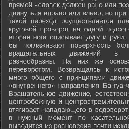
прямой человек должен рано или поз
двинуться вправо или влево, но пр
такой переход осуществляется пл
круговой проворот на одной подсог
вторая нога описывает дугу и руки,
бы поглаживают поверхность бол
вращательных движений в а
разнообразны. На них же осно
переворотом. Возвращаясь к ист
много общего с принципами движе
«внутреннего» направления Ба-гуа-
Вращательное движение, естественн
центробежную и центростремительн
втягивает нападающего в водоворот,
в нужный момент по касательной
выводится из равновесия почти иск