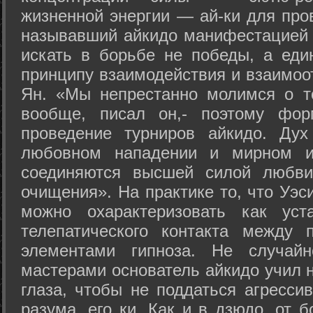
жизненной энергии — ай-ки для про
называвший айкидо манифестацией 
искать в борьбе не победы, а еди
принципу взаимодействия и взаимоо
Ян. «Мы непрестанно молимся о т
вообще, писал он,- поэтому фо
проведение турниров айкидо. Дух
любовном нападении и мирном ис
соединяются высшей силой любви
очищения». На практике то, что Уэ
можно охарактеризовать как уст
телепатического контакта между 
элементами гипноза. Не случай
мастерами основатель айкидо учил н
глаза, чтобы не поддаться агресси
разума, его ки. Как и в дзюдо, от 