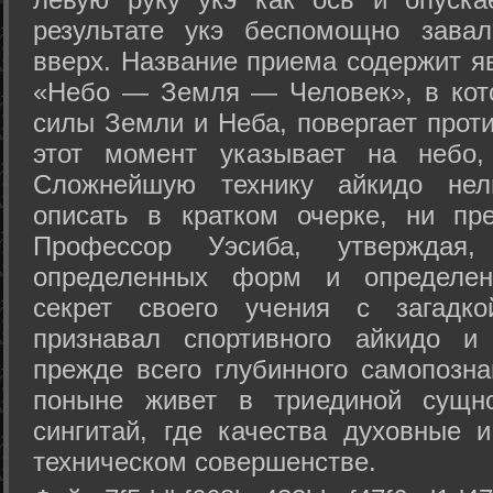
результате укэ беспомощно зава
вверх. Название приема содержит я
«Небо — Земля — Человек», в кото
силы Земли и Неба, повергает проти
этот момент указывает на небо,
Сложнейшую технику айкидо нел
описать в кратком очерке, ни пр
Профессор Уэсиба, утверждая
определенных форм и определенн
секрет своего учения с загадк
признавал спортивного айкидо и
прежде всего глубинного самопозна
поныне живет в триединой сущно
сингитай, где качества духовные 
техническом совершенстве.