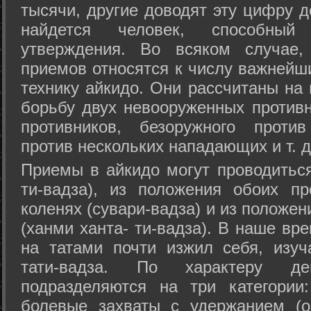
тысячи, другие доводят эту цифру д
найдется человек, способный
утверждения. Во всяком случае,
приемов относятся к числу важнейш
технику айкидо. Они рассчитаны на
борьбу двух невооруженных противн
противников, безоружного против
против нескольких нападающих и т. д
Приемы в айкидо могут проводиться
ти-вадза), из положения обоих п
коленях (сувари-вадза) и из положе
(ханми ханта- ти-вадза). В наше вр
на татами почти изжил себя, изу
тати-вадза. По характеру д
подразделяются на три категории: 
болевые захваты с удержанием (ос