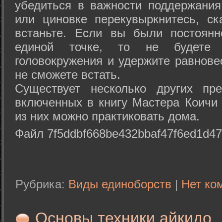
убедиться в важности поддержания
или циновке перекувыркнитесь, с
встаньте. Если вы были постоянн
единой точке, то не будете 
головокружения и удержите равнове
не сможете встать.
Существует несколько других пре
включенных в книгу Мастера Коичи 
из них можно практиковать дома.
Файл 7f5ddbf668be432bbaf47f6ed1d47
Рубрика:
Виды единоборств
|
Нет ко
Основы техники айкидо