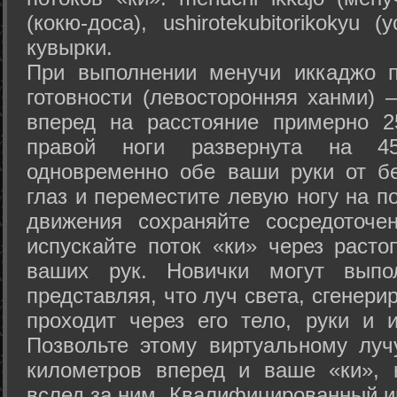
(кокю-доса), ushiro­tekubitori­kokyu 
кувырки.
При выполнении менучи иккаджо п
готовности (левосторонняя ханми) 
вперед на расстояние примерно 2
правой ноги развернута на 45
одновременно обе ваши руки от б
глаз и переместите левую ногу на п
движения сохраняйте сосредоточе
испускайте поток «ки» через раст
ваших рук. Новички могут выпол
представляя, что луч света, сгенери
проходит через его тело, руки и и
Позвольте этому виртуальному луч
километров вперед и ваше «ки», 
вслед за ним. Квалифицированный и