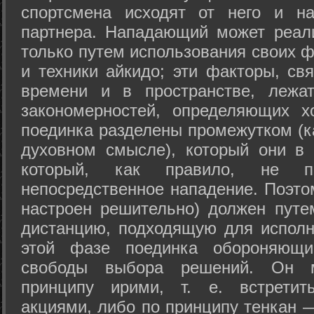
спортсмена исходят от него и на
партнера. Нападающий может реал
только путем использования своих 
и техники айкидо; эти факторы, св
времени и в пространстве, лежа
закономерностей, определяющих х
поединка разделены промежутком (ка
духовном смысле), который они в 
который, как правило, не по
непосредственное нападение. Поэто
настроен решительно) должен путе
дистанцию, подходящую для исполн
этой фазе поединка обороняющ
свободы выбора решений. Он м
принципу ирими, т. е. встретит
акциями, либо по принципу тенкан —