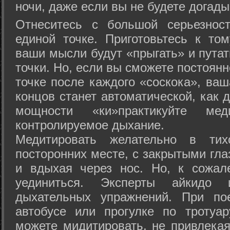
ночи, даже если вы не будете догады
Отнеситесь с большой серьезнос
единой точке. Приготовьтесь к том
ваши мысли будут «прыгать» и путат
точки. Но, если вы сможете постоян
точке после каждого «соскока», ваш
концов станет автоматической, как 
мощности «ки»практикуйте ме
контролируемое дыхание.
Медитировать желательно в тих
посторонних месте, с закрытыми гла
и вдыхая через нос. Но, к сожа
уединиться. Эксперты айкидо 
дыхательных упражнений. При по
автобусе или прогулке по тротуа
можете мидитировать, не привлека