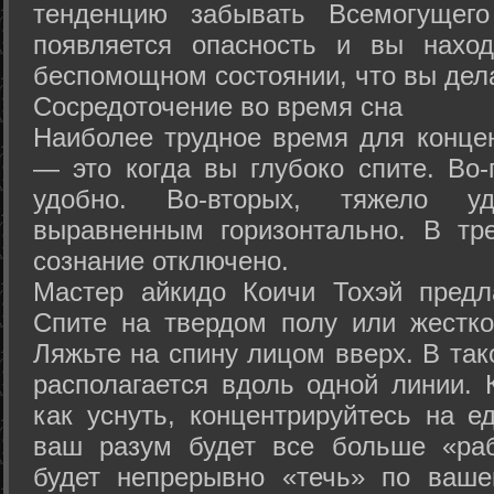
тенденцию забывать Всемогущего
появляется опасность и вы нахо
беспомощном состоянии, что вы дел
Сосредоточение во время сна
Наиболее трудное время для концен
— это когда вы глубоко спите. Во-
удобно. Во-вторых, тяжело у
выравненным горизонтально. В тр
сознание отключено.
Мастер айкидо Коичи Тохэй предл
Спите на твердом полу или жестко
Ляжьте на спину лицом вверх. В та
располагается вдоль одной линии. 
как уснуть, концентрируйтесь на е
ваш разум будет все больше «раб
будет непрерывно «течь» по ваше