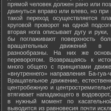
прямой человек должен рано или поз
двинуться вправо или влево, но пр
такой переход осуществляется пл
круговой проворот на одной подсог
вторая нога описывает дугу и руки,
бы поглаживают поверхность бол
вращательных движений в а
разнообразны. На них же осно
переворотом. Возвращаясь к ист
много общего с принципами движе
«внутреннего» направления Ба-гуа-
Вращательное движение, естественн
центробежную и центростремительн
втягивает нападающего в водоворот,
в нужный момент по касательной
выводится из равновесия почти иск