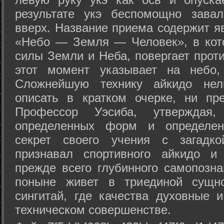
результате укэ беспомощно зава
вверх. Название приема содержит я
«Небо — Земля — Человек», в кото
силы Земли и Неба, повергает проти
этот момент указывает на небо,
Сложнейшую технику айкидо нел
описать в кратком очерке, ни пр
Профессор Уэсиба, утверждая
определенных форм и определенн
секрет своего учения с загадк
признавал спортивного айкидо и
прежде всего глубинного самопозна
поныне живет в триединой сущно
сингитай, где качества духовные 
техническом совершенстве.