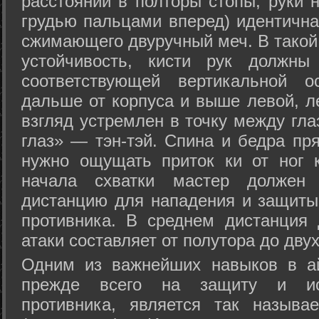
расстоянии в полторы стопы, руки 
грудью пальцами вперед) идентична
сжимающего двуручный меч. В такой
устойчивость, кисти рук должны
соответствующей вертикальной о
дальше от корпуса и выше левой, л
взгляд устремлен в точку между гла
глаз» — тэн-тэй. Спина и бедра пр
нужно ощущать приток ки от ног 
начала схватки мастер должен 
дистанцию для нападения и защиты 
противника. В среднем дистанция
атаки составляет от полутора до дву
Одним из важнейших навыков в ай
прежде всего на защиту и исп
противника, является так называ