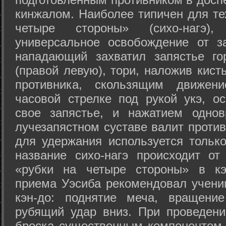
кинжалом. Наиболее типичен для те
четыре стороны» (сихо-нагэ)
универсальное освобождение от з
нападающий захватил запястье го
(правой левую), тори, наложив кист
противника, скользящим движени
часовой стрелке под рукой укэ, о
свое запястье, и нажатием одно
лучезапястном суставе валит против
для удержания используется только
название сихо-нагэ происходит от
«рубки на четыре стороны» в кэ
приема Уэсиба рекомендовал учен
кэн-до: поднятие меча, вращени
рубящий удар вниз. При проведен
броска существенным компонентом 