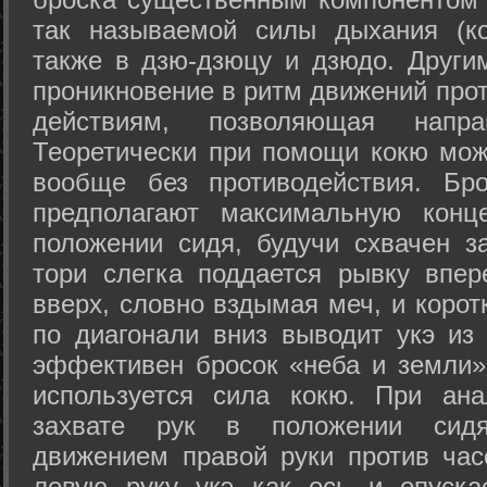
так называемой силы дыхания (ко
также в дзю-дзюцу и дзюдо. Други
проникновение в ритм движений прот
действиям, позволяющая напра
Теоретически при помощи кокю мож
вообще без противодействия. Бро
предполагают максимальную конц
положении сидя, будучи схвачен за
тори слегка поддается рывку впер
вверх, словно вздымая меч, и коро
по диагонали вниз выводит укэ из
эффективен бросок «неба и земли» (
используется сила кокю. При ан
захвате рук в положении сид
движением правой руки против час
левую руку укэ как ось и опуска