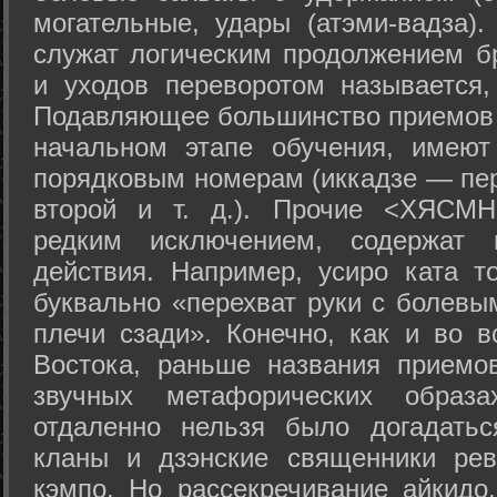
могательные, удары (атэми-вадза).
служат логическим продолжением бр
и уходов переворотом называется,
Подавляющее большинство приемов 
начальном этапе обучения, имеют
порядковым номерам (иккадзе — пер
второй и т. д.). Прочие <ХЯСМН
редким исключением, содержат 
действия. Например, усиро ката то
буквально «перехват руки с болевы
плечи сзади». Конечно, как и во в
Востока, раньше названия прием
звучных метафорических образ
отдаленно нельзя было догадатьс
кланы и дзэнские священники рев
кэмпо. Но рассекречивание айкидо,