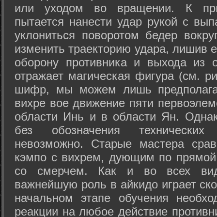
или уходом во вращении. К при
пытается нанести удар рукой с вып
уклониться поворотом бедер вокру
изменить траекторию удара, лишив е
оборону противника и выхода из 
отражает магическая фигура (см. ри
шифр, мы можем лишь предполагат
вихре вое движение пяти первоэлеме
области Инь и в области Ян. Одна
без обозначения технических
невозможно. Старые мастера срав
кэмпо с вихрем, дующим по прямой
со смерчем. Как и во всех вида
важнейшую роль в айкидо играет ско
начальном этапе обучения необхо
реакции на любое действие противн