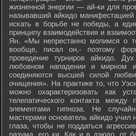
жизненной энергии — ай-ки для про
называвший айкидо манифестацией 
искать в борьбе не победы, а еди
принципу взаимодействия и взаимоо
Ян. «Мы непрестанно молимся о т
вообще, писал он,- поэтому фо
проведение турниров айкидо. Дух
любовном нападении и мирном ис
соединяются высшей силой любви
очищения». На практике то, что Уэ
можно охарактеризовать как уст
телепатического контакта между 
элементами гипноза. Не случай
мастерами основатель айкидо учил н
глаза, чтобы не поддаться агресси
разума, его ки. Как и в дзюдо, от 