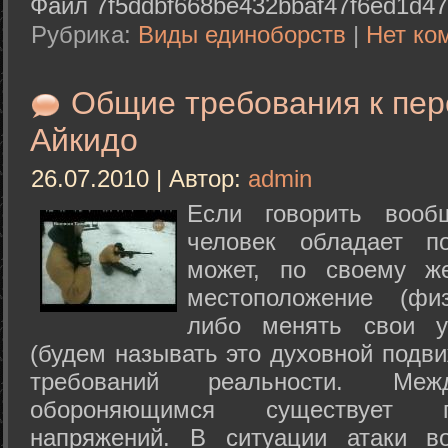
Файл 7f5ddbf668be432bbaf47f6ed1d47
Рубрика:
Виды единоборств
|
Нет ко
Общие требования к пе
Айкидо
26.07.2010 | Автор:
admin
Если говорить вооб
человек обладает п
может, по своему ж
местоположение (физ
либо менять свои у
(будем называть это духовной подв
требований реальности. М
обороняющимся существует п
напряжений. В ситуации атаки в