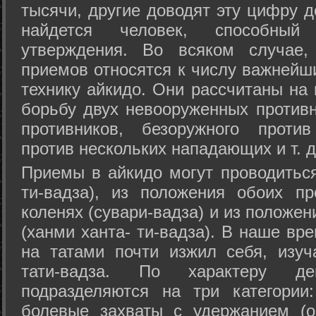
тысячи, другие доводят эту цифру д
найдется человек, способный
утверждения. Во всяком случае,
приемов относятся к числу важнейш
технику айкидо. Они рассчитаны на
борьбу двух невооруженных противн
противников, безоружного против
против нескольких нападающих и т. д
Приемы в айкидо могут проводиться
ти-вадза), из положения обоих п
коленях (сувари-вадза) и из положе
(ханми ханта- ти-вадза). В наше вр
на татами почти изжил себя, изу
тати-вадза. По характеру д
подразделяются на три категории: 
болевые захваты с удержанием (ос