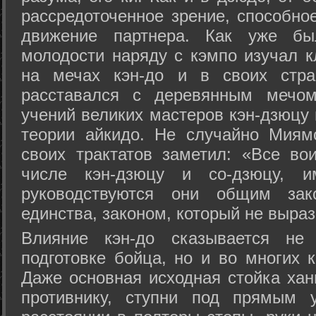
рассредоточенное зрение, способно
движение партнера. Как уже бы
молодости наряду с кэмпо изучал к
на мечах кэн-до и в своих стра
расставался с деревянным мечом 
учений великих мастеров кэн-дзюцу 
теории айкидо. Не случайно Миям
своих трактатов заметил: «Все вои
числе кэн-дзюцу и со-дзюцу, 
руководствуются они общим зак
единства, законом, который не выра
Влияние кэн-до сказывается не 
подготовке бойца, но и во многих 
Даже основная исходная стойка хан
противнику, ступни под прямым 