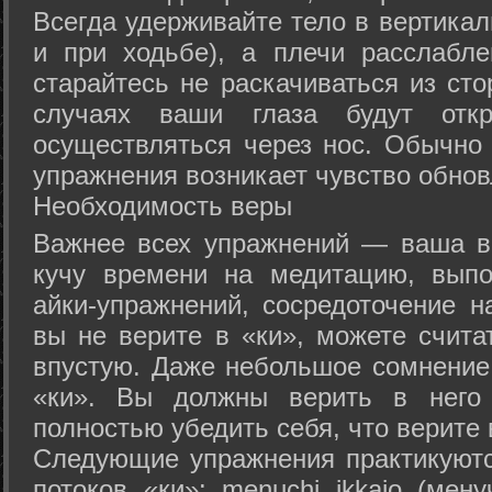
Всегда удерживайте тело в вертикал
и при ходьбе), а плечи расслабл
старайтесь не раскачиваться из сто
случаях ваши глаза будут отк
осуществляться через нос. Обычно 
упражнения возникает чувство обнов
Необходимость веры
Важнее всех упражнений — ваша в
кучу времени на медитацию, выпо
айки-упражнений, сосредоточение н
вы не верите в «ки», можете счита
впустую. Даже небольшое сомнение 
«ки». Вы должны верить в нег
полностью убедить себя, что верите 
Следующие упражнения практикуютс
потоков «ки»: menuchi ikkajo (мену