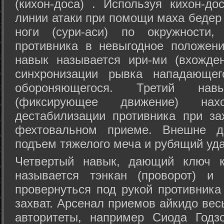
(кихон-доса) . Используя кихон-до
линии атаки при помощи маха бедер
ноги (сури-аси) по окружности
противника в невыгодное положен
навык называется ири-ми (вхожде
синхронизации рывка нападающе
обороняющегося. Третий на
(фиксирующее движение) на
дестабилизации противника при за
фехтовальном приеме. Внешне дв
подъем тяжелого меча и рубящий уда
Четвертый навык, дающий ключ к
называется тэнкан (проворот) и
провернуться под рукой противника
захват. Арсенал приемов айкидо ве
авторитеты, например Сиода Годз