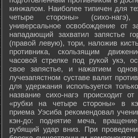
кинжалом. Наиболее типичен для те
четыре стороны» (сихо-нагэ)
универсальное освобождение от з
нападающий захватил запястье го
(правой левую), тори, наложив кист
противника, скользящим движени
часовой стрелке под рукой укэ, о
свое запястье, и нажатием одно
лучезапястном суставе валит против
для удержания используется только
название сихо-нагэ происходит от
«рубки на четыре стороны» в кэ
приема Уэсиба рекомендовал учен
кэн-до: поднятие меча, вращени
рубящий удар вниз. При проведен
броска существенным компонентом 