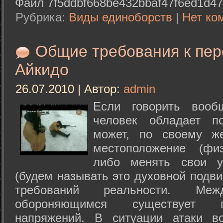
Файл 7f5ddbf668be432bbaf47f6ed1d47
Рубрика:
Виды единоборств
|
Нет ко
Общие требования к пе
Айкидо
26.07.2010 | Автор:
admin
Если говорить вооб
человек обладает п
может, по своему ж
местоположение (физ
либо менять свои у
(будем называть это духовной подв
требований реальности. М
обороняющимся существует п
напряжений. В ситуации атаки в