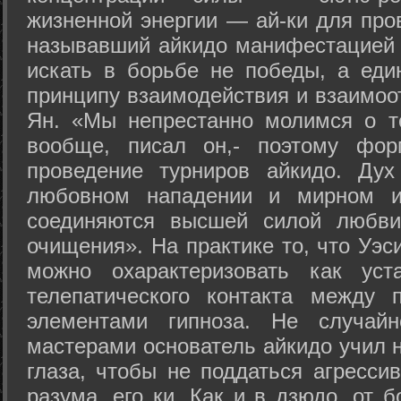
жизненной энергии — ай-ки для про
называвший айкидо манифестацией 
искать в борьбе не победы, а еди
принципу взаимодействия и взаимоо
Ян. «Мы непрестанно молимся о т
вообще, писал он,- поэтому фо
проведение турниров айкидо. Дух
любовном нападении и мирном ис
соединяются высшей силой любви
очищения». На практике то, что Уэ
можно охарактеризовать как уст
телепатического контакта между 
элементами гипноза. Не случай
мастерами основатель айкидо учил н
глаза, чтобы не поддаться агресси
разума, его ки. Как и в дзюдо, от 