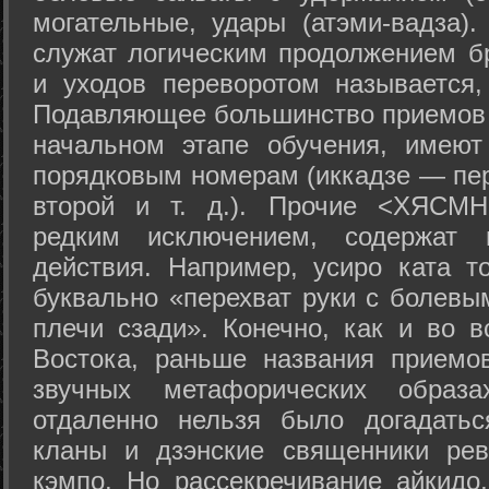
могательные, удары (атэми-вадза).
служат логическим продолжением бр
и уходов переворотом называется,
Подавляющее большинство приемов 
начальном этапе обучения, имеют
порядковым номерам (иккадзе — пер
второй и т. д.). Прочие <ХЯСМН
редким исключением, содержат 
действия. Например, усиро ката то
буквально «перехват руки с болевы
плечи сзади». Конечно, как и во в
Востока, раньше названия прием
звучных метафорических образ
отдаленно нельзя было догадатьс
кланы и дзэнские священники рев
кэмпо. Но рассекречивание айкидо,