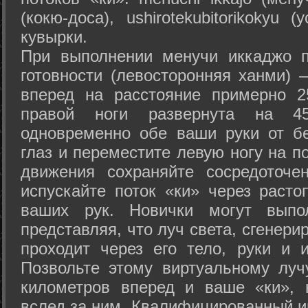
(кокю-доса), ushiro­tekubitori­kokyu 
кувырки.
При выполнении менучи иккаджо п
готовности (левосторонняя ханми) 
вперед на расстояние примерно 2
правой ноги развернута на 45
одновременно обе ваши руки от б
глаз и переместите левую ногу на п
движения сохраняйте сосредоточе
испускайте поток «ки» через раст
ваших рук. Новички могут выпол
представляя, что луч света, сгенери
проходит через его тело, руки и и
Позвольте этому виртуальному луч
километров вперед и ваше «ки», 
вслед за ним. Квалифицированный и