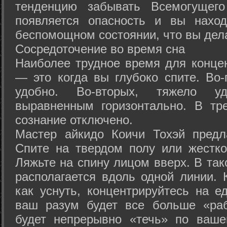
тенденцию забывать Всемогущего
появляется опасность и вы нахо
беспомощном состоянии, что вы дел
Сосредоточение во время сна
Наиболее трудное время для концен
— это когда вы глубоко спите. Во-
удобно. Во-вторых, тяжело у
выравненным горизонтально. В тр
сознание отключено.
Мастер айкидо Коичи Тохэй предл
Спите на твердом полу или жестко
Ляжьте на спину лицом вверх. В та
располагается вдоль одной линии. 
как уснуть, концентрируйтесь на е
ваш разум будет все больше «раб
будет непрерывно «течь» по ваше