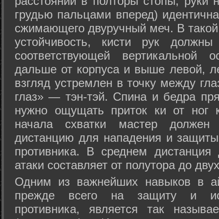
расстоянии в полторы стопы, руки 
грудью пальцами вперед) идентична
сжимающего двуручный меч. В такой
устойчивость, кисти рук должны
соответствующей вертикальной о
дальше от корпуса и выше левой, л
взгляд устремлен в точку между гла
глаз» — тэн-тэй. Спина и бедра пр
нужно ощущать приток ки от ног 
начала схватки мастер должен 
дистанцию для нападения и защиты 
противника. В среднем дистанция
атаки составляет от полутора до дву
Одним из важнейших навыков в ай
прежде всего на защиту и исп
противника, является так называ