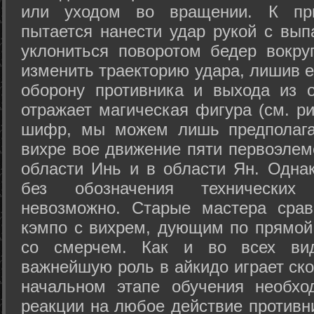
или уходом во вращении. К при
пытается нанести удар рукой с вып
уклониться поворотом бедер вокру
изменить траекторию удара, лишив е
оборону противника и выхода из 
отражает магическая фигура (см. ри
шифр, мы можем лишь предполагат
вихре вое движение пяти первоэлеме
области Инь и в области Ян. Одна
без обозначения технических
невозможно. Старые мастера срав
кэмпо с вихрем, дующим по прямой
со смерчем. Как и во всех вида
важнейшую роль в айкидо играет ско
начальном этапе обучения необхо
реакции на любое действие противн