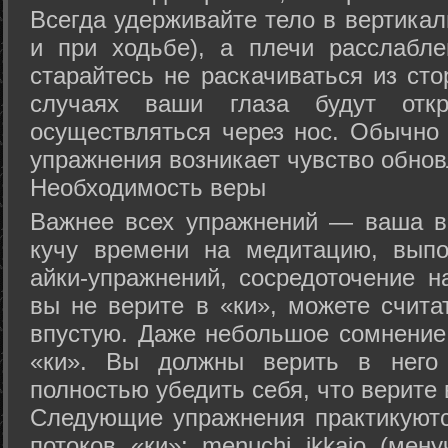
Всегда удерживайте тело в вертикал
и при ходьбе), а плечи расслабл
старайтесь не раскачиваться из сто
случаях ваши глаза будут отк
осуществляться через нос. Обычно 
упражнения возникает чувство обнов
Необходимость веры
Важнее всех упражнений — ваша в
кучу времени на медитацию, выпо
айки-упражнений, сосредоточение н
вы не верите в «ки», можете счита
впустую. Даже небольшое сомнение 
«ки». Вы должны верить в нег
полностью убедить себя, что верите 
Следующие упражнения практикуютс
потоков «ки»: menuchi ikkajo (мену