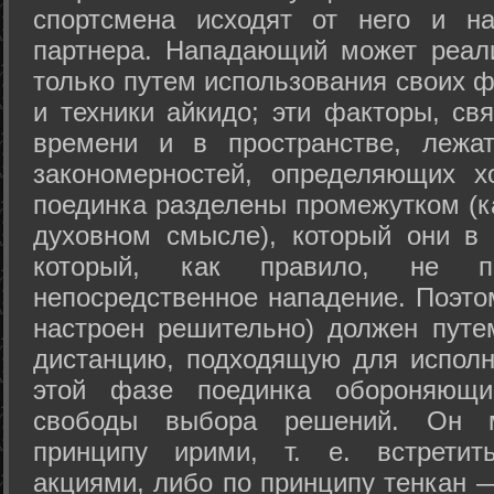
спортсмена исходят от него и на
партнера. Нападающий может реал
только путем использования своих 
и техники айкидо; эти факторы, св
времени и в пространстве, лежа
закономерностей, определяющих х
поединка разделены промежутком (ка
духовном смысле), который они в 
который, как правило, не по
непосредственное нападение. Поэто
настроен решительно) должен путе
дистанцию, подходящую для исполн
этой фазе поединка обороняющ
свободы выбора решений. Он м
принципу ирими, т. е. встретит
акциями, либо по принципу тенкан —