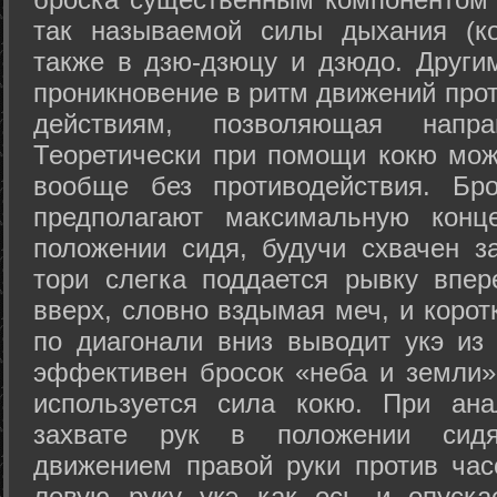
так называемой силы дыхания (ко
также в дзю-дзюцу и дзюдо. Други
проникновение в ритм движений прот
действиям, позволяющая напра
Теоретически при помощи кокю мож
вообще без противодействия. Бро
предполагают максимальную конц
положении сидя, будучи схвачен за
тори слегка поддается рывку впер
вверх, словно вздымая меч, и коро
по диагонали вниз выводит укэ из
эффективен бросок «неба и земли» (
используется сила кокю. При ан
захвате рук в положении сид
движением правой руки против час
левую руку укэ как ось и опуска