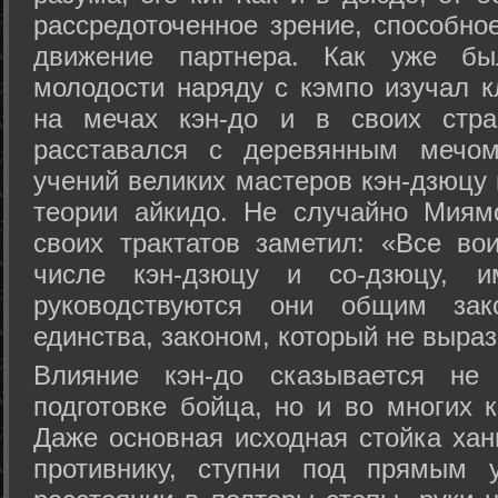
рассредоточенное зрение, способно
движение партнера. Как уже бы
молодости наряду с кэмпо изучал к
на мечах кэн-до и в своих стра
расставался с деревянным мечом 
учений великих мастеров кэн-дзюцу 
теории айкидо. Не случайно Миям
своих трактатов заметил: «Все вои
числе кэн-дзюцу и со-дзюцу, 
руководствуются они общим зак
единства, законом, который не выра
Влияние кэн-до сказывается не 
подготовке бойца, но и во многих 
Даже основная исходная стойка хан
противнику, ступни под прямым 