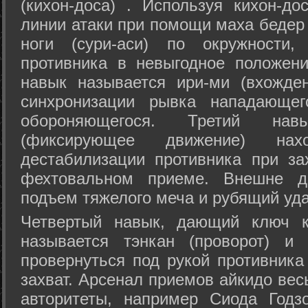
(кихон-доса) . Используя кихон-до
линии атаки при помощи маха бедер
ноги (сури-аси) по окружности
противника в невыгодное положен
навык называется ири-ми (вхожде
синхронизации рывка нападающе
обороняющегося. Третий на
(фиксирующее движение) на
дестабилизации противника при за
фехтовальном приеме. Внешне дв
подъем тяжелого меча и рубящий уда
Четвертый навык, дающий ключ к
называется тэнкан (проворот) и
провернуться под рукой противника
захват. Арсенал приемов айкидо ве
авторитеты, например Сиода Годз