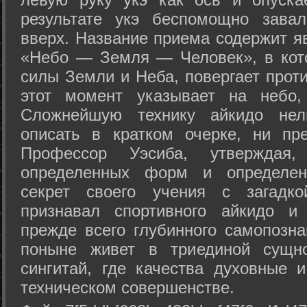
результате укэ беспомощно зава
вверх. Название приема содержит я
«Небо — Земля — Человек», в кото
силы Земли и Неба, повергает проти
этот момент указывает на небо,
Сложнейшую технику айкидо нел
описать в кратком очерке, ни пр
Профессор Уэсиба, утверждая
определенных форм и определенн
секрет своего учения с загадк
признавал спортивного айкидо и
прежде всего глубинного самопозна
поныне живет в триединой сущно
сингитай, где качества духовные 
техническом совершенстве.