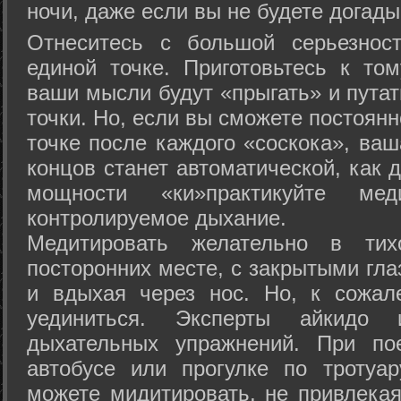
ночи, даже если вы не будете догады
Отнеситесь с большой серьезнос
единой точке. Приготовьтесь к том
ваши мысли будут «прыгать» и путат
точки. Но, если вы сможете постоян
точке после каждого «соскока», ваш
концов станет автоматической, как 
мощности «ки»практикуйте ме
контролируемое дыхание.
Медитировать желательно в тих
посторонних месте, с закрытыми гла
и вдыхая через нос. Но, к сожа
уединиться. Эксперты айкидо 
дыхательных упражнений. При по
автобусе или прогулке по тротуа
можете мидитировать, не привлека