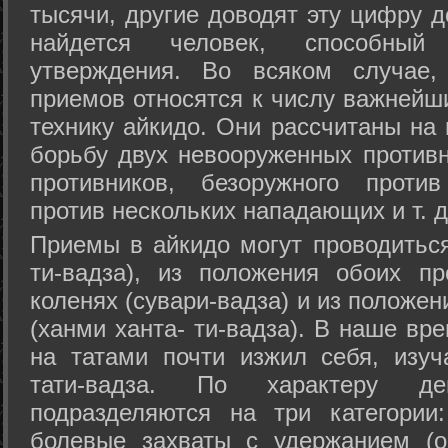
тысячи, другие доводят эту цифру д
найдется человек, способный
утверждения. Во всяком случае,
приемов относятся к числу важнейш
технику айкидо. Они рассчитаны на
борьбу двух невооруженных противн
противников, безоружного против
против нескольких нападающих и т. д
Приемы в айкидо могут проводиться
ти-вадза), из положения обоих п
коленях (сувари-вадза) и из положе
(ханми ханта- ти-вадза). В наше вр
на татами почти изжил себя, изу
тати-вадза. По характеру д
подразделяются на три категории: 
болевые захваты с удержанием (ос