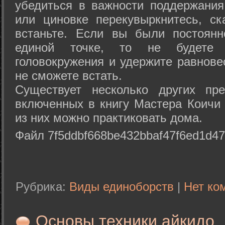
убедиться в важности поддержания
или циновке перекувыркнитесь, с
встаньте. Если вы были постоянн
единой точке, то не будете 
головокружения и удержите равнове
не сможете встать.
Существует несколько других пре
включенных в книгу Мастера Коичи 
из них можно практиковать дома.
Файл 7f5ddbf668be432bbaf47f6ed1d47
Рубрика:
Виды единоборств
|
Нет ко
Основы техники айкидо