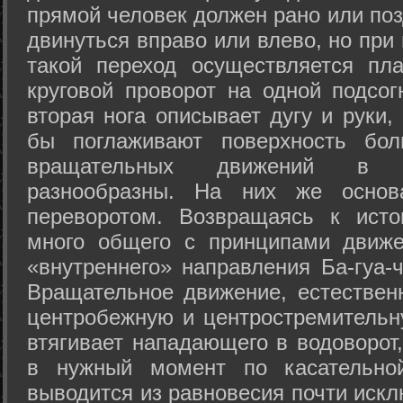
прямой человек должен рано или поз
двинуться вправо или влево, но пр
такой переход осуществляется пл
круговой проворот на одной подсог
вторая нога описывает дугу и руки,
бы поглаживают поверхность бол
вращательных движений в а
разнообразны. На них же осно
переворотом. Возвращаясь к ист
много общего с принципами движе
«внутреннего» направления Ба-гуа-
Вращательное движение, естественн
центробежную и центростремительн
втягивает нападающего в водоворот,
в нужный момент по касательной
выводится из равновесия почти иск