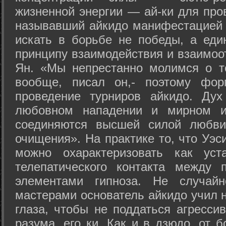
жизненной энергии — ай-ки для про
называвший айкидо манифестацией 
искать в борьбе не победы, а еди
принципу взаимодействия и взаимоо
Ян. «Мы непрестанно молимся о т
вообще, писал он,- поэтому фо
проведение турниров айкидо. Дух
любовном нападении и мирном ис
соединяются высшей силой любви
очищения». На практике то, что Уэ
можно охарактеризовать как уст
телепатического контакта между 
элементами гипноза. Не случай
мастерами основатель айкидо учил н
глаза, чтобы не поддаться агресси
разума, его ки. Как и в дзюдо, от 