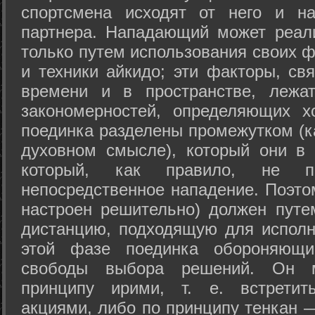
спортсмена исходят от него и на
партнера. Нападающий может реал
только путем использования своих 
и техники айкидо; эти факторы, св
времени и в пространстве, лежа
закономерностей, определяющих х
поединка разделены промежутком (ка
духовном смысле), который они в 
который, как правило, не по
непосредственное нападение. Поэто
настроен решительно) должен путе
дистанцию, подходящую для исполн
этой фазе поединка обороняющ
свободы выбора решений. Он м
принципу ирими, т. е. встретит
акциями, либо по принципу тенкан —