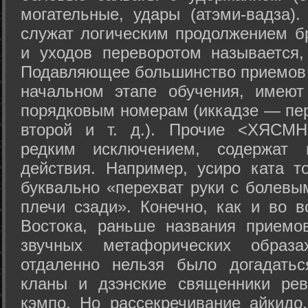
могательные, удары (атэми-вадза).
служат логическим продолжением бр
и уходов переворотом называется,
Подавляющее большинство приемов 
начальном этапе обучения, имеют
порядковым номерам (иккадзе — пер
второй и т. д.). Прочие <ХЯСМН
редким исключением, содержат 
действия. Например, усиро ката то
буквально «перехват руки с болевы
плечи сзади». Конечно, как и во в
Востока, раньше названия прием
звучных метафорических образ
отдаленно нельзя было догадатьс
кланы и дзэнские священники рев
кэмпо. Но рассекречивание айкидо,