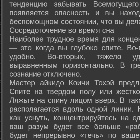
тенденцию забывать Всемогущего
появляется опасность и вы нахо
беспомощном состоянии, что вы дел
Сосредоточение во время сна
Наиболее трудное время для концен
— это когда вы глубоко спите. Во-
удобно. Во-вторых, тяжело у
выравненным горизонтально. В тр
сознание отключено.
Мастер айкидо Коичи Тохэй предл
Спите на твердом полу или жестко
Ляжьте на спину лицом вверх. В та
располагается вдоль одной линии. 
как уснуть, концентрируйтесь на е
ваш разум будет все больше «раб
будет непрерывно «течь» по ваше