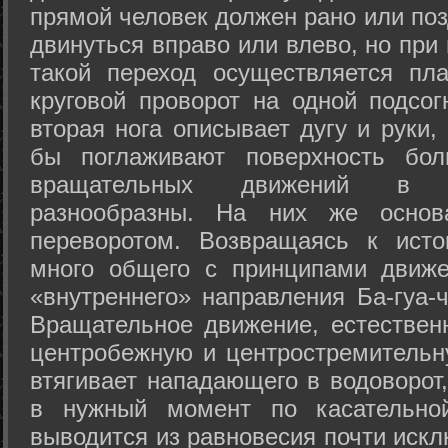
прямой человек должен рано или поз
двинуться вправо или влево, но пр
такой переход осуществляется пл
круговой проворот на одной подсог
вторая нога описывает дугу и руки,
бы поглаживают поверхность бол
вращательных движений в а
разнообразны. На них же осно
переворотом. Возвращаясь к ист
много общего с принципами движе
«внутреннего» направления Ба-гуа-
Вращательное движение, естественн
центробежную и центростремительн
втягивает нападающего в водоворот,
в нужный момент по касательной
выводится из равновесия почти иск