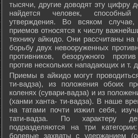
тысячи, другие доводят эту цифру д
найдется человек, способный
утверждения. Во всяком случае,
приемов относятся к числу важнейш
технику айкидо. Они рассчитаны на
борьбу двух невооруженных противн
противников, безоружного против
против нескольких нападающих и т. д
Приемы в айкидо могут проводиться
ти-вадза), из положения обоих п
коленях (сувари-вадза) и из положе
(ханми ханта- ти-вадза). В наше вр
на татами почти изжил себя, изу
тати-вадза. По характеру д
подразделяются на три категории: 
болевые захваты с удержанием (ос