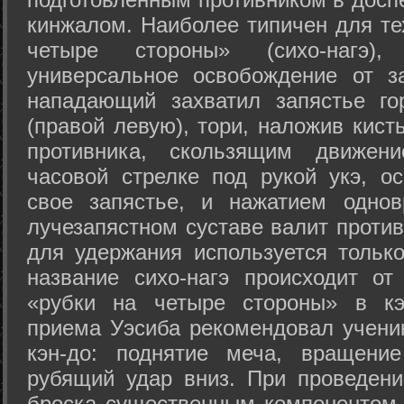
кинжалом. Наиболее типичен для те
четыре стороны» (сихо-нагэ)
универсальное освобождение от з
нападающий захватил запястье го
(правой левую), тори, наложив кист
противника, скользящим движени
часовой стрелке под рукой укэ, о
свое запястье, и нажатием одно
лучезапястном суставе валит против
для удержания используется только
название сихо-нагэ происходит от
«рубки на четыре стороны» в кэ
приема Уэсиба рекомендовал учен
кэн-до: поднятие меча, вращени
рубящий удар вниз. При проведен
броска существенным компонентом 