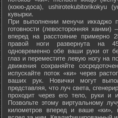
(кокю-доса), ushiro­tekubitori­kokyu 
кувырки.
При выполнении менучи иккаджо п
готовности (левосторонняя ханми) 
вперед на расстояние примерно 2
правой ноги развернута на 45
одновременно обе ваши руки от б
глаз и переместите левую ногу на п
движения сохраняйте сосредоточе
испускайте поток «ки» через раст
ваших рук. Новички могут выпол
представляя, что луч света, сгенери
проходит через его тело, руки и и
Позвольте этому виртуальному луч
километров вперед и ваше «ки», 
вслед за ним. Квалифицированный и