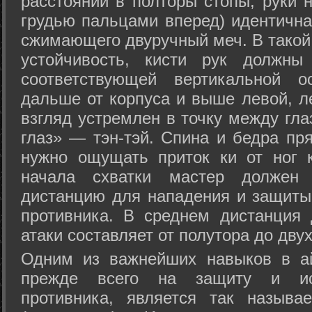
расстоянии в полторы стопы, руки 
грудью пальцами вперед) идентична
сжимающего двуручный меч. В такой
устойчивость, кисти рук должны
соответствующей вертикальной о
дальше от корпуса и выше левой, л
взгляд устремлен в точку между гла
глаз» — тэн-тэй. Спина и бедра пр
нужно ощущать приток ки от ног 
начала схватки мастер должен 
дистанцию для нападения и защиты 
противника. В среднем дистанция
атаки составляет от полутора до дву
Одним из важнейших навыков в ай
прежде всего на защиту и исп
противника, является так называ