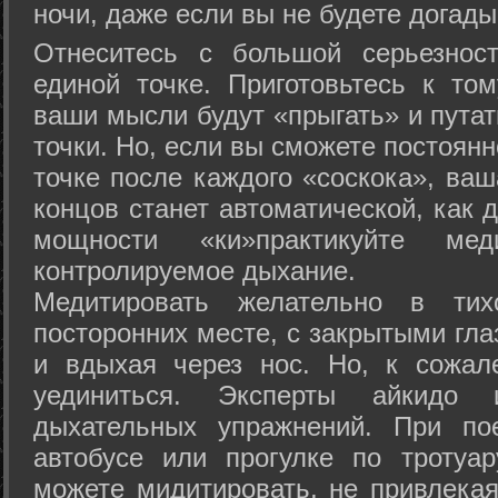
ночи, даже если вы не будете догады
Отнеситесь с большой серьезнос
единой точке. Приготовьтесь к том
ваши мысли будут «прыгать» и путат
точки. Но, если вы сможете постоян
точке после каждого «соскока», ваш
концов станет автоматической, как 
мощности «ки»практикуйте ме
контролируемое дыхание.
Медитировать желательно в тих
посторонних месте, с закрытыми гла
и вдыхая через нос. Но, к сожа
уединиться. Эксперты айкидо 
дыхательных упражнений. При по
автобусе или прогулке по тротуа
можете мидитировать, не привлека