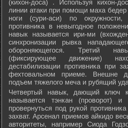
(кихон-доса) . Используя кихон-до
линии атаки при помощи маха бедер
ноги (сури-аси) по окружности
противника в невыгодное положен
навык называется ири-ми (вхожде
синхронизации рывка нападающе
обороняющегося. Третий на
(фиксирующее движение) на
дестабилизации противника при за
фехтовальном приеме. Внешне дв
подъем тяжелого меча и рубящий уда
Четвертый навык, дающий ключ к
называется тэнкан (проворот) и
провернуться под рукой противника
захват. Арсенал приемов айкидо ве
авторитеты, например Сиода Годз