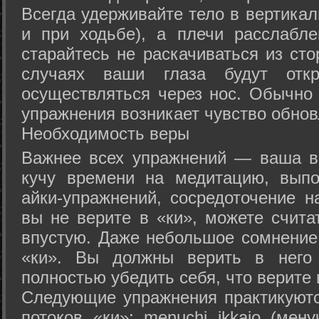
Всегда удерживайте тело в вертикал
и при ходьбе), а плечи расслабл
старайтесь не раскачиваться из сто
случаях ваши глаза будут отк
осуществляться через нос. Обычно 
упражнения возникает чувство обнов
Необходимость веры
Важнее всех упражнений — ваша в
кучу времени на медитацию, выпо
айки-упражнений, сосредоточение н
вы не верите в «ки», можете счита
впустую. Даже небольшое сомнение 
«ки». Вы должны верить в нег
полностью убедить себя, что верите 
Следующие упражнения практикуютс
потоков «ки»: menuchi ikkajo (мену