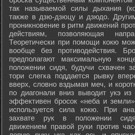
так называемой силы дыхания (ко
также в дзю-дзюцу и дзюдо. Други
проникновение в ритм движений прот
действиям, позволяющая напра
Теоретически при помощи кокю мож
вообще без противодействия. Бро
предполагают максимальную конц
положении сидя, будучи схвачен за
тори слегка поддается рывку впер
вверх, словно вздымая меч, и коро
по диагонали вниз выводит укэ из
эффективен бросок «неба и земли» (
используется сила кокю. При ан
захвате рук в положении сид
движением правой руки против час
левую руку укэ как ось и опуска