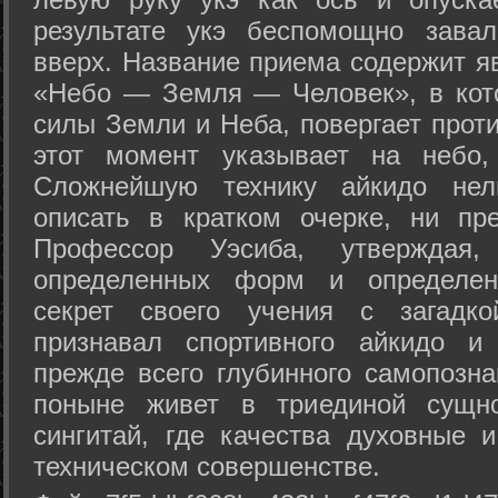
результате укэ беспомощно зава
вверх. Название приема содержит я
«Небо — Земля — Человек», в кото
силы Земли и Неба, повергает проти
этот момент указывает на небо,
Сложнейшую технику айкидо нел
описать в кратком очерке, ни пр
Профессор Уэсиба, утверждая
определенных форм и определенн
секрет своего учения с загадк
признавал спортивного айкидо и
прежде всего глубинного самопозна
поныне живет в триединой сущно
сингитай, где качества духовные 
техническом совершенстве.