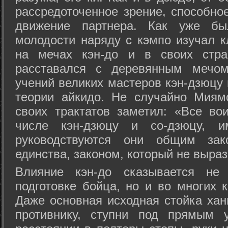
рассредоточенное зрение, способно
движение партнера. Как уже бы
молодости наряду с кэмпо изучал к
на мечах кэн-до и в своих стра
расставался с деревянным мечом 
учений великих мастеров кэн-дзюцу 
теории айкидо. Не случайно Миям
своих трактатов заметил: «Все вои
числе кэн-дзюцу и со-дзюцу, 
руководствуются они общим зак
единства, законом, который не выра
Влияние кэн-до сказывается не 
подготовке бойца, но и во многих 
Даже основная исходная стойка хан
противнику, ступни под прямым 