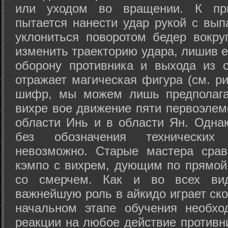
или уходом во вращении. К при
пытается нанести удар рукой с вып
уклониться поворотом бедер вокру
изменить траекторию удара, лишив е
оборону противника и выхода из 
отражает магическая фигура (см. ри
шифр, мы можем лишь предполагат
вихре вое движение пяти первоэлеме
области Инь и в области Ян. Одна
без обозначения технических
невозможно. Старые мастера срав
кэмпо с вихрем, дующим по прямой
со смерчем. Как и во всех вида
важнейшую роль в айкидо играет ско
начальном этапе обучения необхо
реакции на любое действие противн