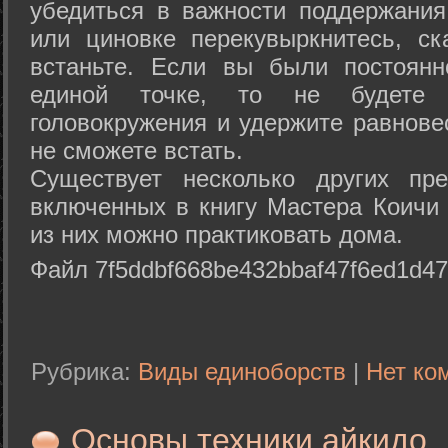
убедиться в важности поддержания
или циновке перекувыркнитесь, с
встаньте. Если вы были постоянн
единой точке, то не будете 
головокружения и удержите равнове
не сможете встать.
Существует несколько других пре
включенных в книгу Мастера Коичи 
из них можно практиковать дома.
Файл 7f5ddbf668be432bbaf47f6ed1d47
Рубрика:
Виды единоборств
|
Нет ко
Основы техники айкидо