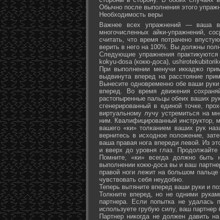
Обычно после выполнения этого упражн
Необходимость веры
Важнее всех упражнений — ваша ве
многочисленных айки-упражнений, со
считать, что время потрачено впусту
верить в него на 100%. Вы должны полн
Следующие упражнения практикуются в
kokyu-dosa (кокю-доса), ushiro­tekubitori
При выполнении менучи иккаджо прим
выдвинута вперед на расстояние прим
Вынесите одновременно обе ваши руки 
вперед. Во время движения сохраняй
растопыренные пальцы обеих ваших рук.
сгенерированный в единой точке, прох
виртуальному лучу устремиться на мн
ним. Квалифицированный инструктор, м
вашего «ки» толканием ваших рук наз
вернитесь в исходное положение, зате
ваша правая нога впереди левой. Из э
и вверх до уровня глаз. Продолжайте
Помните, «ки» всегда должно быть 
выполнении кокю-доса вы и ваш партне
правой ноги лежит на большом пальце л
чувствовать себя неудобно.
Теперь вытяните вперед ваши руки и поз
Толкните вперед, но не одними рука
партнера. Если попытка не удалась п
используете грубую силу, ваш партнер
Партнер никогда не должен давить н