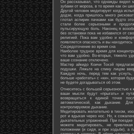
Он рассказывал, что однажды видел 
зубами от мороза, в то время как он ш
Другой человек медитирует когда испы
додзе, когда пришлось много рисковат
глотал аспирин пачками как будто эт
стали более серьезными и продол
пульсирующую боль. Наконец я возоб
без остановки пока не избавился от св
религией. Пока вам удобно и комфор
появляется опасность и вы находитесь
Сосредоточение во время сна
Наиболее трудное время для концентра
что вам удобно. Во-вторых, тяжело уд
ваше сознание отключено.
Мастер айкидо Коичи Тохэй предлага
подушки. Ляжьте на спину лицом вве
Каждую ночь, перед тем как уснуть,
больше «работать» с «ки», которая буд
не будете догадываться об этом.
Отнеситесь с большой серьезностью к к
ваши мысли будут «прыгать» и пута
возвращаться к единой точке посл
автоматической, как дыхание. Дл
контролируемое дыхание.
Медитировать желательно в тихом, изо
рот и вдыхая через нос. Но, к сожале
дыхательных упражнений. При поездке 
можете мидитировать, не привлека
положении (и сидя, и при ходьбе), а 
стороны в сторону. В обоих случаях 