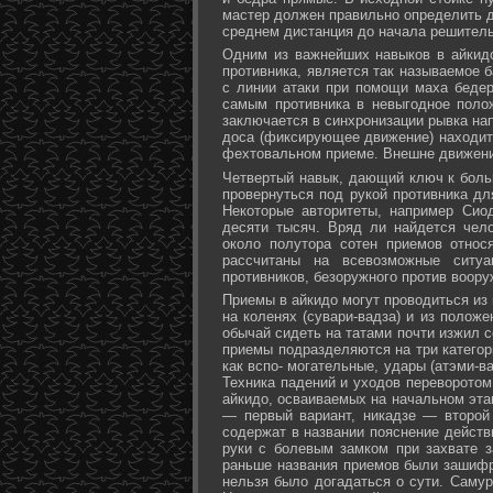
мастер должен правильно определить д
среднем дистанция до начала решитель
Одним из важнейших навыков в айкидо
противника, является так называемое б
с линии атаки при помощи маха бедер 
самым противника в невыгодное поло
заключается в синхронизации рывка на
доса (фиксирующее движение) находит 
фехтовальном приеме. Внешне движени
Четвертый навык, дающий ключ к больш
провернуться под рукой противника дл
Некоторые авторитеты, например Сио
десяти тысяч. Вряд ли найдется чел
около полутора сотен приемов относ
рассчитаны на всевозможные ситуа
противников, безоружного против воору
Приемы в айкидо могут проводиться из 
на коленях (сувари-вадза) и из положе
обычай сидеть на татами почти изжил с
приемы подразделяются на три категори
как вспо- могательные, удары (атэми-в
Техника падений и уходов переворотом
айкидо, осваиваемых на начальном эта
— первый вариант, никадзе — второй
содержат в названии пояснение действи
руки с болевым замком при захвате за
раньше названия приемов были зашифр
нельзя было догадаться о сути. Самур