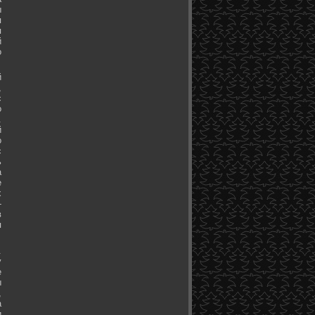
ы
я
я
й
о
й
,
с
о
.
й
о
с
ь
а
е
х
-
в
я
.
у
е
ы
,
а
и