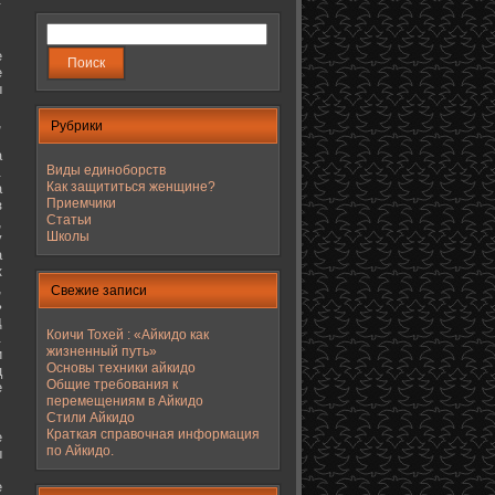
е
е
ы
,
Рубрики
а
Виды единоборств
.
Как защититься женщине?
а
Приемчики
з
Статьи
,
Школы
у
а
к
,
Свежие записи
ь
д
Коичи Тохей : «Айкидо как
.
жизненный путь»
и
Основы техники айкидо
ц
Общие требования к
е
перемещениям в Айкидо
Стили Айкидо
Краткая справочная информация
е
по Айкидо.
ы
е