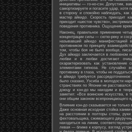
инициативы — го-но-сэн. Допустим, ва
самортизируете и погасите удар, хотя 
в сторону и спокойно наблюдать, как
мастер айкидо. Скорость приходит ка
приходит «шестое чувство», экстремал
поведения противника. Ощущение време
Наконец, правильное применение четы
концентрации силы — сютю-реку и соср
называвший айкидо манифестацией в
противником по принципу взаимодейст
том, чтобы боя не было вообще, писа
Дух айкидо заключается в любовном н
любви и в любви достигают очище
охарактеризовать как установление 
элементами гипноза. Не случайно в
противнику в глаза, чтобы не поддаться
в айкидо требуется рассредоточенное 
было сказано, Уэсиба в молодости нар
странствиях по Японии не расставался 
дзюцу и кэн-до мы находим и в теор
заметил: «Все воинские искусства, в 
они общим законом всепроницающего ед
Влияние кэн-до сказывается не только 
Даже основная исходная стойка ханми-г
на расстоянии в полторы стопы, руки
фехтовальщика, сжимающего двуручный 
находиться на линии, соответствующей
левая — ближе к корпусу, взгляд устре
и бедра прямые. В исходной стойке н