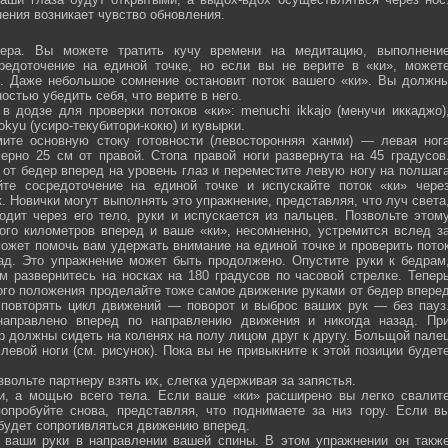
ения возникает чувство обновления.
ра. Вы можете тратить кучу времени на медитацию, выполнени
средоточение на единой точке, но если вы не верите в «ки», может
ю. Даже небольшое сомнение остановит поток вашего «ки». Вы должн
остью убедить себя, что верите в него.
 додзе для проверки потоков «ки»: menuchi ikkajo (менучи иккаджо)
­kokyu (усиро-текубитори-кокю) и кувырки.
ите основную стоку готовности (левосторонняя ханми) — левая ног
ерно 25 см от правой. Стопа правой ноги развернута на 45 градусов
от бедер вперед на уровень глаз и переместите левую ногу на полшаг
те сосредоточение на единой точке и испускайте поток «ки» чере
 Новички могут выполнять это упражнение, представляя, что луч света
одит через его тело, руки и испускается из пальцев. Позвольте этом
ого километров вперед и ваше «ки», несомненно, устремится вслед з
ожет помочь вам удержать внимание на единой точке и проверить пото
ад. Это упражнение может быть продолжено. Опустите руки к бедрам
м развернитесь на носках на 180 градусов по часовой стрелке. Тепер
того положения проделайте тоже самое движение руками от бедер впере
 повторять цикл движений — поворот и выброс ваших рук — без пауз
направлено вперед по направлению движения и никогда назад. Пр
р должны сидеть на коленях на полу лицом друг к другу. Больщой пале
евой ноги (см. рисунок). Пока вы не привыкните к этой позиции будет
вольте партнеру взять их, слегка удерживая за запястья.
ми, а мощью всего тела. Если ваше «ки» расширено вы легко свалит
опробуйте снова, представляя, что поднимаете за низ гору. Если в
 будет сопротивляться движению вперед.
а ваши руки в направлении вашей спины. В этом упражнении он такж