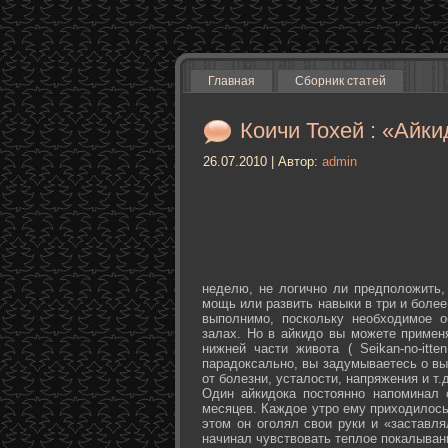
Главная
Сборник статей
Коичи Тохей : «Айки
26.07.2010 | Автор:
admin
неделю, не логично ли предположить,
мощь или развить навыки в три и более
выполнимо, поскольку необходимое о
залах. Но в айкидо вы можете примен
нижней части живота ( Seikan-­no-­it
парадоксально, вы задумываетесь о вы
от болезни, усталости, напряжения и т.д
Один айкидока постоянно напоминал 
месяцев. Каждое утро ему приходилось
этом он оголял свои руки и «заставля
начинал чувствовать теплое покалыван