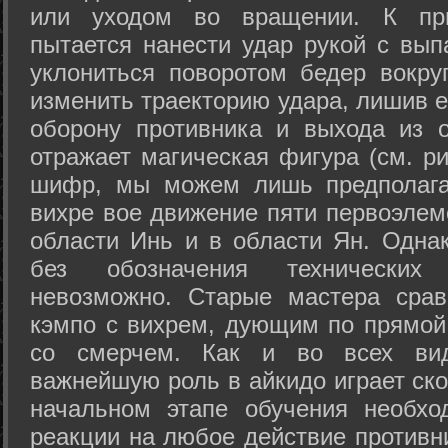
или уходом во вращении. К при
пытается нанести удар рукой с вып
уклониться поворотом бедер вокру
изменить траекторию удара, лишив е
оборону противника и выхода из 
отражает магическая фигура (см. ри
шифр, мы можем лишь предполагат
вихре вое движение пяти первоэлеме
области Инь и в области Ян. Одна
без обозначения технических
невозможно. Старые мастера срав
кэмпо с вихрем, дующим по прямой
со смерчем. Как и во всех вида
важнейшую роль в айкидо играет ско
начальном этапе обучения необхо
реакции на любое действие противн