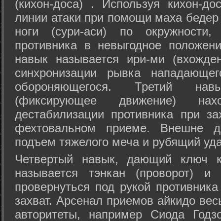
(кихон-доса) . Используя кихон-до
линии атаки при помощи маха бедер
ноги (сури-аси) по окружности
противника в невыгодное положен
навык называется ири-ми (вхожде
синхронизации рывка нападающе
обороняющегося. Третий на
(фиксирующее движение) на
дестабилизации противника при за
фехтовальном приеме. Внешне дв
подъем тяжелого меча и рубящий уда
Четвертый навык, дающий ключ к
называется тэнкан (проворот) и
провернуться под рукой противника
захват. Арсенал приемов айкидо ве
авторитеты, например Сиода Годз