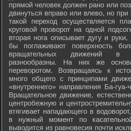
прямой человек должен рано или поз
двинуться вправо или влево, но пр
такой переход осуществляется пл
круговой проворот на одной подсог
вторая нога описывает дугу и руки,
бы поглаживают поверхность бол
вращательных движений в а
разнообразны. На них же осно
переворотом. Возвращаясь к ист
много общего с принципами движе
«внутреннего» направления Ба-гуа-
Вращательное движение, естественн
центробежную и центростремительн
втягивает нападающего в водоворот,
в нужный момент по касательной
выводится из равновесия почти иск