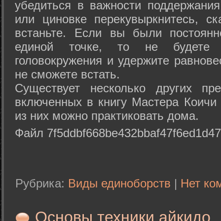
убедиться в важности поддержания
или циновке перекувыркнитесь, с
встаньте. Если вы были постоянн
единой точке, то не будете 
головокружения и удержите равнове
не сможете встать.
Существует несколько других пре
включенных в книгу Мастера Коичи 
из них можно практиковать дома.
Файл 7f5ddbf668be432bbaf47f6ed1d47
Рубрика:
Виды единоборств
|
Нет ко
Основы техники айкидо