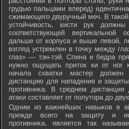
расстоянии в полторы стопы, руки 
грудью пальцами вперед) идентична
сжимающего двуручный меч. В такой
устойчивость, кисти рук должны
соответствующей вертикальной о
дальше от корпуса и выше левой, л
взгляд устремлен в точку между гла
глаз» — тэн-тэй. Спина и бедра пр
нужно ощущать приток ки от ног 
начала схватки мастер должен 
дистанцию для нападения и защиты 
противника. В среднем дистанция
атаки составляет от полутора до дву
Одним из важнейших навыков в ай
прежде всего на защиту и исп
противника, является так называ