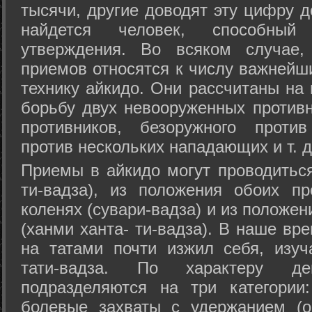
тысячи, другие доводят эту цифру д
найдется человек, способный
утверждения. Во всяком случае,
приемов относятся к числу важнейш
технику айкидо. Они рассчитаны на
борьбу двух невооруженных противн
противников, безоружного против
против нескольких нападающих и т. д
Приемы в айкидо могут проводиться
ти-вадза), из положения обоих п
коленях (сувари-вадза) и из положе
(ханми ханта- ти-вадза). В наше вр
на татами почти изжил себя, изу
тати-вадза. По характеру д
подразделяются на три категории: 
болевые захваты с удержанием (ос