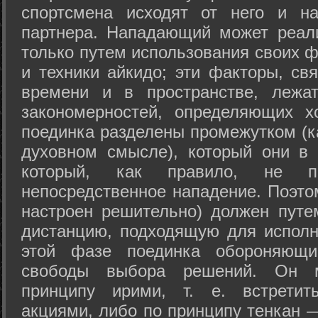
спортсмена исходят от него и на
партнера. Нападающий может реал
только путем использования своих 
и техники айкидо; эти факторы, св
времени и в пространстве, лежа
закономерностей, определяющих х
поединка разделены промежутком (ка
духовном смысле), который они в 
который, как правило, не по
непосредственное нападение. Поэто
настроен решительно) должен путе
дистанцию, подходящую для исполн
этой фазе поединка обороняющ
свободы выбора решений. Он м
принципу ирими, т. е. встретит
акциями, либо по принципу тенкан —