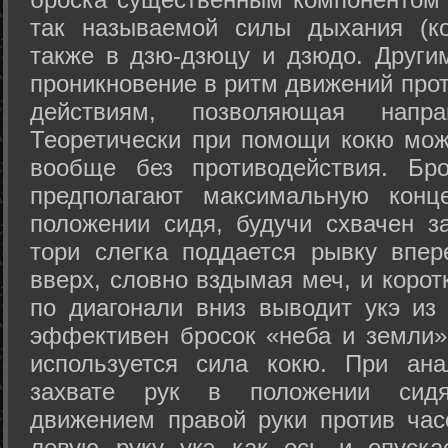
так называемой силы дыхания (ко
также в дзю-дзюцу и дзюдо. Други
проникновение в ритм движений прот
действиям, позволяющая напра
Теоретически при помощи кокю мож
вообще без противодействия. Бро
предполагают максимальную конц
положении сидя, будучи схвачен за
тори слегка поддается рывку впер
вверх, словно вздымая меч, и коро
по диагонали вниз выводит укэ из
эффективен бросок «неба и земли» (
используется сила кокю. При ан
захвате рук в положении сид
движением правой руки против час
левую руку укэ как ось и опуска