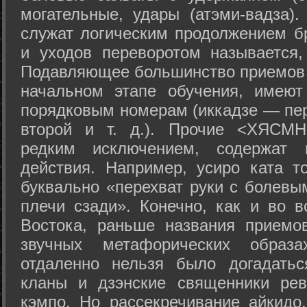
могательные, удары (атэми-вадза).
служат логическим продолжением бр
и уходов переворотом называется,
Подавляющее большинство приемов 
начальном этапе обучения, имеют
порядковым номерам (иккадзе — пер
второй и т. д.). Прочие <ХЯСМН
редким исключением, содержат 
действия. Например, усиро ката то
буквально «перехват руки с болевы
плечи сзади». Конечно, как и во в
Востока, раньше названия прием
звучных метафорических образ
отдаленно нельзя было догадатьс
кланы и дзэнские священники рев
кэмпо. Но рассекречивание айкидо,