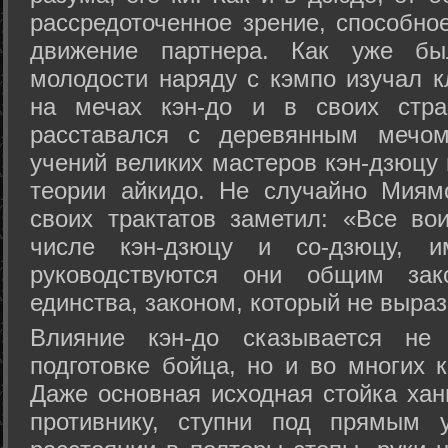
рассредоточенное зрение, способно
движение партнера. Как уже бы
молодости наряду с кэмпо изучал к
на мечах кэн-до и в своих стра
расставался с деревянным мечом 
учений великих мастеров кэн-дзюцу 
теории айкидо. Не случайно Миям
своих трактатов заметил: «Все вои
числе кэн-дзюцу и со-дзюцу, 
руководствуются они общим зак
единства, законом, который не выра
Влияние кэн-до сказывается не 
подготовке бойца, но и во многих 
Даже основная исходная стойка хан
противнику, ступни под прямым 