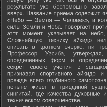
результате укэ беспомощно зава
вверх. Название приема содержит я
«Небо — Земля — Человек», в кото
силы Земли и Неба, повергает проти
этот момент указывает на небо,
Сложнейшую технику айкидо нел
описать в кратком очерке, ни пр
Профессор Уэсиба, утверждая
определенных форм и определенн
секрет своего учения с загадк
признавал спортивного айкидо и
прежде всего глубинного самопозна
поныне живет в триединой сущно
сингитай, где качества духовные 
техническом совершенстве.