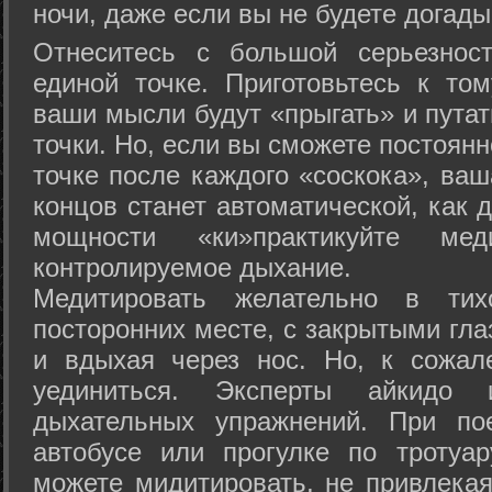
ночи, даже если вы не будете догады
Отнеситесь с большой серьезнос
единой точке. Приготовьтесь к том
ваши мысли будут «прыгать» и путат
точки. Но, если вы сможете постоян
точке после каждого «соскока», ваш
концов станет автоматической, как 
мощности «ки»практикуйте ме
контролируемое дыхание.
Медитировать желательно в тих
посторонних месте, с закрытыми гла
и вдыхая через нос. Но, к сожа
уединиться. Эксперты айкидо 
дыхательных упражнений. При по
автобусе или прогулке по тротуа
можете мидитировать, не привлека