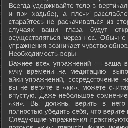
Всегда удерживайте тело в вертикал
и при ходьбе), а плечи расслабл
старайтесь не раскачиваться из сто
случаях ваши глаза будут отк
осуществляться через нос. Обычно 
упражнения возникает чувство обнов
Необходимость веры
Важнее всех упражнений — ваша в
кучу времени на медитацию, выпо
айки-упражнений, сосредоточение н
вы не верите в «ки», можете счита
впустую. Даже небольшое сомнение 
«ки». Вы должны верить в нег
полностью убедить себя, что верите 
Следующие упражнения практикуютс
потоков «ки»: menuchi ikkajo (мену