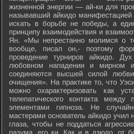
жизненной энергии — ай-ки для про
называвший айкидо манифестацией 
искать в борьбе не победы, а еди
принципу взаимодействия и взаимоо
Ян. «Мы непрестанно молимся о т
вообще, писал он,- поэтому фо
проведение турниров айкидо. Дух
любовном нападении и мирном ис
соединяются высшей силой любви
очищения». На практике то, что Уэ
можно охарактеризовать как уст
телепатического контакта между 
элементами гипноза. Не случай
мастерами основатель айкидо учил н
глаза, чтобы не поддаться агресси
разума, его ки. Как и в дзюдо, от 