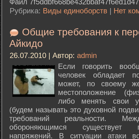
Файл 7f5ddbf668be432bbaf47f6ed1d47
Рубрика:
Виды единоборств
|
Нет ко
Общие требования к пе
Айкидо
26.07.2010 | Автор:
admin
Если говорить вооб
человек обладает п
может, по своему ж
местоположение (физ
либо менять свои у
(будем называть это духовной подв
требований реальности. М
обороняющимся существует п
напряжений. В ситуации атаки в