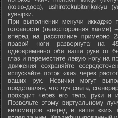
(кокю-доса), ushiro­tekubitori­kokyu 
кувырки.
При выполнении менучи иккаджо п
готовности (левосторонняя ханми) 
вперед на расстояние примерно 2
правой ноги развернута на 45
одновременно обе ваши руки от б
глаз и переместите левую ногу на п
движения сохраняйте сосредоточе
испускайте поток «ки» через раст
ваших рук. Новички могут выпол
представляя, что луч света, сгенери
проходит через его тело, руки и и
Позвольте этому виртуальному луч
километров вперед и ваше «ки», 
вслед за ним. Квалифицированный и