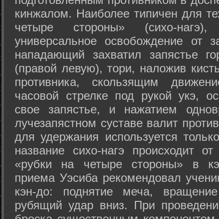
кинжалом. Наиболее типичен для те
четыре стороны» (сихо-нагэ)
универсальное освобождение от з
нападающий захватил запястье го
(правой левую), тори, наложив кист
противника, скользящим движени
часовой стрелке под рукой укэ, о
свое запястье, и нажатием одно
лучезапястном суставе валит против
для удержания используется только
название сихо-нагэ происходит от
«рубки на четыре стороны» в кэ
приема Уэсиба рекомендовал учен
кэн-до: поднятие меча, вращени
рубящий удар вниз. При проведен
броска существенным компонентом 