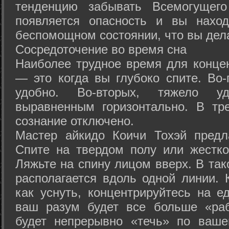
тенденцию забывать Всемогущего
появляется опасность и вы нахо
беспомощном состоянии, что вы дел
Сосредоточение во время сна
Наиболее трудное время для концен
— это когда вы глубоко спите. Во-
удобно. Во-вторых, тяжело у
выравненным горизонтально. В тр
сознание отключено.
Мастер айкидо Коичи Тохэй предл
Спите на твердом полу или жестко
Ляжьте на спину лицом вверх. В та
располагается вдоль одной линии. 
как уснуть, концентрируйтесь на е
ваш разум будет все больше «раб
будет непрерывно «течь» по ваше