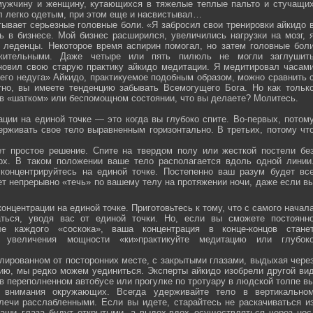
мужчину и женщину, кутающихся в тяжелые теплые пальто и стучащи
ел легко одетым, при этом еще и насвистывал…
тывает серьезные головные боли. «Я забросил свои тренировки айкидо 
ь в бизнесе. Мой бизнес расширился, увеличились нагрузки на мозг, 
о леденцы. Некоторое время аспирин помогал, но затем головные бол
жительными. Даже четыре или пять пилюль не могли заглушит
новил свою старую практику айкидо медитации. Я медитировал часам
оего недуга» Айкидо, практикуемое подобным образом, можно сравнить 
тно, вы имеете тенденцию забывать Всемогущего Бога. Но как тольк
 в «шатком» или беспомощном состоянии, что вы делаете? Молитесь.
ции на единой точке — это когда вы глубоко спите. Во-первых, потом
ерживать свое тело выравненным горизонтально. В третьих, потому чт
ет простое решение. Спите на твердом полу или жесткой постели бе
рх. В таком положении ваше тело располагается вдоль одной линии
 концентрируйтесь на единой точке. Постепенно ваш разум будет вс
ет непрерывно «течь» по вашему телу на протяжении ночи, даже если в
онцентрации на единой точке. Приготовьтесь к тому, что с самого начал
ться, уводя вас от единой точки. Но, если вы сможете постоянн
е каждого «соскока», ваша концентрация в конце-концов стане
я увеличения мощности «ки»практикуйте медитацию или глубок
лированном от посторонних месте, с закрытыми глазами, выдыхая чере
нию, мы редко можем уединиться. Эксперты айкидо изобрели другой ви
в переполненном автобусе или прогулке по тротуару в людской толпе в
я внимания окружающих. Всегда удерживайте тело в вертикально
плечи расслабленными. Если вы идете, старайтесь не раскачиваться и
ваши глаза будут открытыми, а выдох-вдох осуществляться через нос