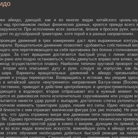
идо
ики айкидо, дающей, как и во многих видах китайского цюань-шу
о над противником любых физических данных, кроется прежде всего 
окружности. При исполнении всех захватов, блоков и бросков руки, ног
дуют по дугообразной траектории, хотя порой и в разных направлениях.
 проекция движений в трех измерениях даст ярко выраженные контур
пирали. Вращательное движение позволяет «добавить» собственный ве
ющего или перетягивающего на себя противника без боязни столкновени
удара. За счет вращения достигается быстрый уход с линии атаки
н рано или поздно остановиться, чтобы двинуться вправо или влево, н
еход осуществляется плавно. Наиболее типичен круговой проворот н
м вторая нога описывает дугу и руки, следуя за корпусом, как б
о шара. Варианты вращательных движений в айкидо чрезвычайн
дения и уходы переворотом. Возвращаясь к истокам, мы увидим здес
 в китайской школе «внутреннего» направления Ба-гуа-чжан (Восем
стественно, приводит в действие центробежную и центростремительну
адающего в водоворот, вторая отбрасывает его в нужный момент п
дится из равновесия почти исключительно скручиванием или уходом в
пытается нанести удар рукой с выпадом, достаточно слегка уклонитьс
 толчком изменить траекторию удара, лишив его силы. Идею «входа» 
й близости с ним отражает магическая фигура (см. рис monada). Не зна
ать, что здесь отражено вихре вое движение пяти первоэлементов п
ти Ян. Однако прочтение диаграммы без обозначения технических приемо
ера сравнивали простой удар в кэмпо с вихрем, дующим по прямой, 
и во всех видах воинских искусств, важнейшую роль в айкидо играе
ном этапе обучения необходимо добиться быстрой реакции на любо
мая нормальная скорость. Следующий этап — опережение для перехват