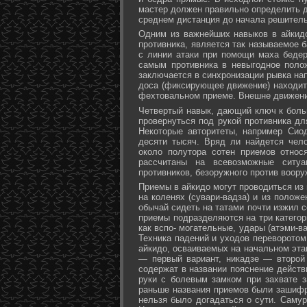
мастер должен правильно определить д
среднем дистанция до начала решитель
Одним из важнейших навыков в айкидо
противника, является так называемое б
с линии атаки при помощи маха бедер 
самым противника в невыгодное поло
заключается в синхронизации рывка на
доса (фиксирующее движение) находит 
фехтовальном приеме. Внешне движени
Четвертый навык, дающий ключ к больш
провернуться под рукой противника дл
Некоторые авторитеты, например Сио
десяти тысяч. Вряд ли найдется чел
около полутора сотен приемов относ
рассчитаны на всевозможные ситуа
противников, безоружного против воору
Приемы в айкидо могут проводиться из 
на коленях (сувари-вадза) и из положе
обычай сидеть на татами почти изжил с
приемы подразделяются на три категори
как вспо- могательные, удары (атэми-в
Техника падений и уходов переворотом
айкидо, осваиваемых на начальном эта
— первый вариант, никадзе — второй
содержат в названии пояснение действи
руки с болевым замком при захвате за
раньше названия приемов были зашифр
нельзя было догадаться о сути. Самур