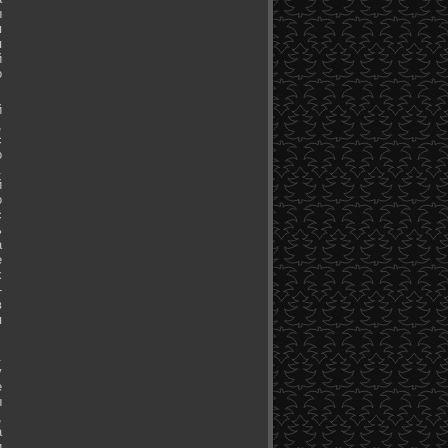
ы
я
я
й
о
й
,
с
о
.
й
о
с
ь
а
е
х
-
в
я
.
у
е
ы
,
а
и