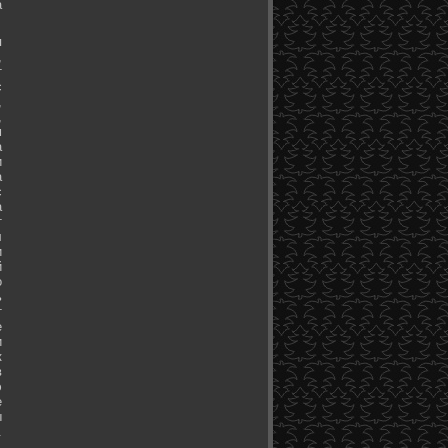
а
я
,
т
с
,
,
м
а
и
а
с
а
т
л
и
й
о
ь
т
е
и
к
в
э
е
ы
.
.