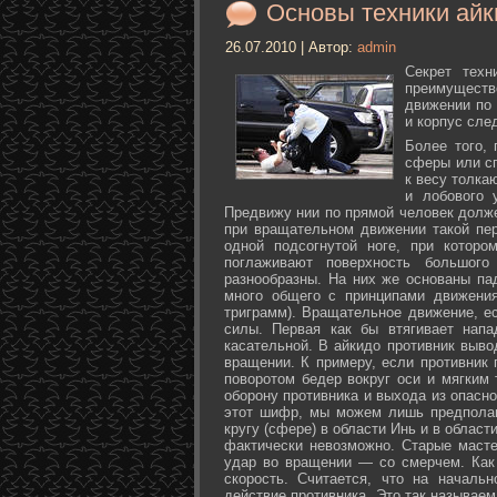
Основы техники айк
26.07.2010 | Автор:
admin
Секрет техн
преимуществ
движении по 
и корпус сле
Более того,
сферы или с
к весу толка
и лобового 
Предвижу нии по прямой человек долже
при вращательном движении такой пер
одной подсогнутой ноге, при которо
поглаживают поверхность большог
разнообразны. На них же основаны па
много общего с принципами движения
триграмм). Вращательное движение, е
силы. Первая как бы втягивает нап
касательной. В айкидо противник выво
вращении. К примеру, если противник 
поворотом бедер вокруг оси и мягким
оборону противника и выхода из опасно
этот шифр, мы можем лишь предполаг
кругу (сфере) в области Инь и в облас
фактически невозможно. Старые маст
удар во вращении — со смерчем. Как 
скорость. Считается, что на началь
действие противника. Это так называе