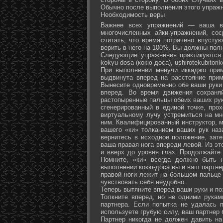
Обычно после выполнения этого упражн
Необходимость веры
Важнее всех упражнений — ваша ве
многочисленных айки-упражнений, со
считать, что время потрачено впусту
верить в него на 100%. Вы должны полн
Следующие упражнения практикуются в
kokyu-dosa (кокю-доса), ushiro­tekubitori
При выполнении менучи иккаджо прим
выдвинута вперед на расстояние прим
Вынесите одновременно обе ваши руки 
вперед. Во время движения сохраняй
растопыренные пальцы обеих ваших рук.
сгенерированный в единой точке, прох
виртуальному лучу устремиться на мн
ним. Квалифицированный инструктор, м
вашего «ки» толканием ваших рук наз
вернитесь в исходное положение, зате
ваша правая нога впереди левой. Из э
и вверх до уровня глаз. Продолжайте
Помните, «ки» всегда должно быть 
выполнении кокю-доса вы и ваш партне
правой ноги лежит на большом пальце л
чувствовать себя неудобно.
Теперь вытяните вперед ваши руки и поз
Толкните вперед, но не одними рука
партнера. Если попытка не удалась п
используете грубую силу, ваш партнер
Партнер никогда не должен давить н