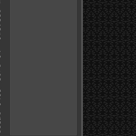
х
в
я
и
ь
и
с
о
у
о
з
.
е
ы
а
о
т
о
з
д
ы
м
з
.