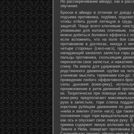
Но рассекречивание айкидо, как и рас
обучения.
Броски в айкидо в отличие от дзюдо 
подъема противника, подбива, подхват
чтобы отбить рукой летящую в грудь 
защитой. Чаще всего ключевым «инстр
уязвимыми для излома плечевым, лок
можно добиться болевого эффекта с п
если вспомнить, что на поле боя са
противником в доспехах, иногда с м
четыре стороны» (сихо-нагэ), примен
нападающий захватил запястье горы ра
пальцы противника, скользящим движе
перехватом свое запястье, и нажатием
спину. На земле для удержания исполь
родственного движения «рубки на чет
ученикам мыслить терминами кэн-до: 
проведении любого эффективного брос
силы дыхания (кокю-реку), исполь
проникновение в ритм движений против
ки. Теоретически при помощи кокю мо
кокю-реку предполагают максимальну
руки в запястьях, тори слегка подда
коротким рубящим движением по диаг
«неба и земли» (тэнти- нагэ), где так
положении сидя тори вращательным дви
как ось и опускает свою левую руку. В
приема содержит явную аллюзию на т
Земли и Неба, повергает противника (
Сложнейшую технику айкидо нельзя, к 