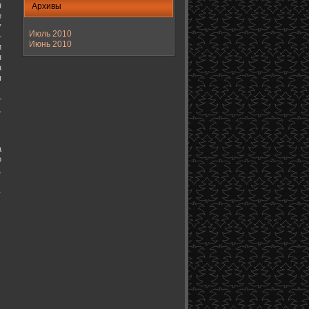
н
Архивы
е
у
Июль 2010
-
Июнь 2010
и
н
а
я
-
,
а
о
,
.