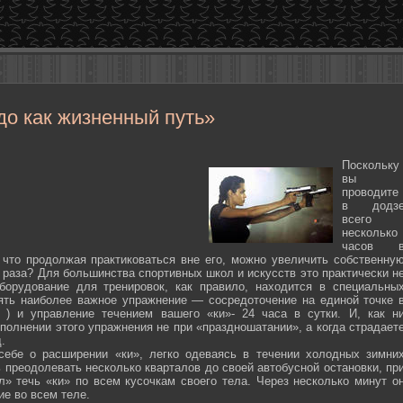
до как жизненный путь»
Поскольку
вы
проводите
в додз
всего
несколько
часов 
 что продолжая практиковаться вне его, можно увеличить собственну
 раза? Для большинства спортивных школ и искусств это практически н
борудование для тренировок, как правило, находится в специальны
ять наиболее важное упражнение — сосредоточение на единой точке 
ten ) и управление течением вашего «ки»- 24 часа в сутки. И, как н
полнении этого упражнения не при «праздношатании», а когда страдает
.
себе о расширении «ки», легко одеваясь в течении холодных зимни
 преодолевать несколько кварталов до своей автобусной остановки, пр
л» течь «ки» по всем кусочкам своего тела. Через несколько минут о
ие во всем теле.