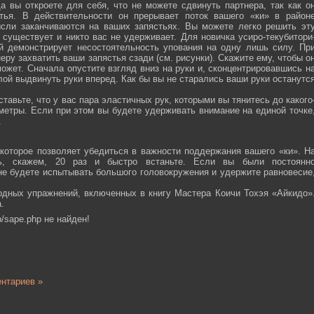
а вы откроете для себя, что не можете сдвинуть партнера, так как о
тья. В действительности он прерывает поток вашего «ки» в район
ысли заканчиваются на ваших запястьях. Вы можете легко решить эт
 существует и никто вас не удерживает. Для новичка усиро-текубитори
й демонстрирует несостоятельность упования на одну лишь силу. Пр
еру захватить ваши запястья сзади (см. рисунки). Скажите ему, чтобы о
ожет. Сначала опустите взгляд вниз на руки и, сконцентрировавшись н
ой выдвинуть руки вперед. Как бы вы не старались ваши руки останутс
тавьте, что у вас пара эластичных рук, которыми вы тянитесь до какого
ометры. Если при этом вы будете удерживать внимание на единой точке
.
которое позволяет убедиться в важности поддержания вашего «ки». Н
сь, скажем, 20 раз и быстро встаньте. Если вы были постоянн
 не будете испытывать большого головокружения и удержите равновесие
одных упражнений, включенных в книгу Мастера Коичи Тохэя «Айкидо»
.
/sape.php не найден!
нтариев »