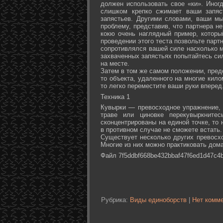
должен использовать свое «ки». Иногд
слишком крепко сжимает ваши запяс
запястьев. Другими словами, ваши м
проблему, представив, что партнера не
кокю очень наглядный пример, которы
проведении этого теста позвольте партн
сопротивлялся вашей силе насколько м
захваченных запястьях попытайтесь сил
на месте.
Затем в том же самом положении, предс
то объекта, удаленного на многие кил
то легко переместите ваши руки вперед
Техника 1
Кувырки — превосходное упражнение, 
траве или циновке перекувыркните
сконцентрированы на единой точке, то
в противном случае не сможете встать.
Существует несколько других превосх
Многие из них можно практиковать дома
Файл 7f5ddbf668be432bbaf47f6ed1d47c4b
Рубрика:
Виды единоборств
|
Нет комме