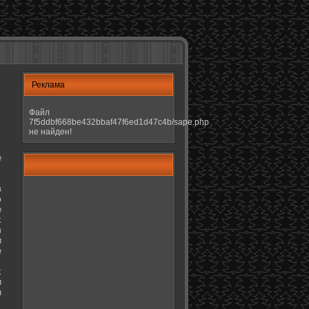
Реклама
Файл
7f5ddbf668be432bbaf47f6ed1d47c4b/sape.php
не найден!
е
в
ю
е
х
в
и
е
х
и
н