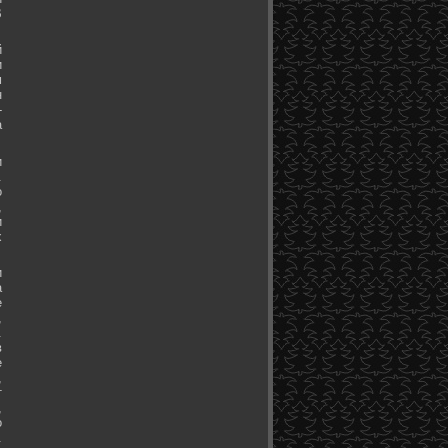
В
й
и
м
н
-
а
и
.
о
,
и
х
и
а
е
,
.
в
е
,
т
,
о
.