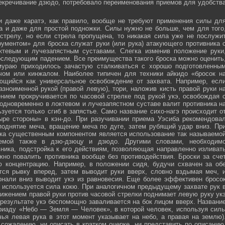
секречивание дзюдо, потребовало переименования приемов для удобств
и даже каратэ, как правило, вообще не требуют применения силы дл
а и даже для простой подножки. Силы нужно не больше, чем для того
стрелу, но если стрела пропущена, то никакая сила уже не послужи
ументом» для броска служат руки (или рука) атакующего противника 
тевым и лучезапястным суставами. Слегка изменив положение руки
оследующим падением. Все преимущества такого броска можно оценить
мураю приходилось зачастую сталкиваться с хорошо подготовленны
ечом или кинжалом. Наиболее типичен для техники айкидо «бросок н
яющийся как универсальное освобождение от захвата. Например, есл
зноименной рукой (правой левую), тори, наложив кисть правой руки н
нием прокручивается по часовой стрелке под рукой укэ, освобождая 
 одновременно в локтевом и лучезапястном суставе валит противника н
зуется только сгиб в запястье. Само название сихо-нагэ происходит о
ыре стороны» в кэн-до. При разучивании приема Уэсиба рекомендова
поднятие меча, вращение меча по дуге, затем рубящий удар вниз. Пр
ка существенным компонентом является использование так называемо
зуемой также в дзю-дзюцу и дзюдо. Другими словами, необходим
ника, подстройка к его действиям, позволяющая направленно изливат
жно повалить противника вообще без противодействия. Броски за сче
ю концентрацию. Например, в положении сидя, будучи схвачен за об
ется рывку вперед, затем выводит руки вверх, словно вздымая меч, 
онали вниз выводит укэ из равновесия. Еще более эффективен бросо
же используется сила кокю. При аналогичном предыдущему захвате рук 
жением правой руки против часовой стрелки поднимает левую руку ук
 результате укэ беспомощно заваливается на бок лицом вверх. Названи
риаду «Небо — Земля — Человек», в которой человек, используя сил
чья левая рука в этот момент указывает на небо, а правая на землю)
сожалению, ни описать в кратком очерке, ни представить по описанию