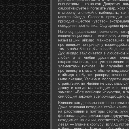
инициативы — го-но-сэн. Допустим, ва
самортизируете и погасите удар, хотя 
в сторону и спокойно наблюдать, как
мастер айкидо. Скорость приходит ка
приходит «шестое чувство», экстремал
поведения противника. Ощущение време
Наконец, правильное применение четы
концентрации силы — сютю-реку и соср
называвший айкидо манифестацией в
противником по принципу взаимодейст
том, чтобы боя не было вообще, писа
Дух айкидо заключается в любовном н
любви и в любви достигают очище
охарактеризовать как установление 
элементами гипноза. Не случайно в
противнику в глаза, чтобы не поддаться
в айкидо требуется рассредоточенное 
было сказано, Уэсиба в молодости нар
странствиях по Японии не расставался 
дзюцу и кэн-до мы находим и в теор
заметил: «Все воинские искусства, в 
они общим законом всепроницающего ед
Влияние кэн-до сказывается не только 
Даже основная исходная стойка ханми-г
на расстоянии в полторы стопы, руки
фехтовальщика, сжимающего двуручный 
находиться на линии, соответствующей
левая — ближе к корпусу, взгляд устре
и бедра прямые. В исходной стойке н