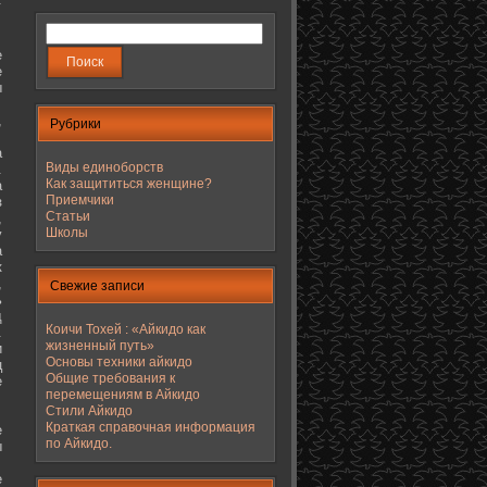
е
е
ы
,
Рубрики
а
Виды единоборств
.
Как защититься женщине?
а
Приемчики
з
Статьи
,
Школы
у
а
к
,
Свежие записи
ь
д
Коичи Тохей : «Айкидо как
.
жизненный путь»
и
Основы техники айкидо
ц
Общие требования к
е
перемещениям в Айкидо
Стили Айкидо
Краткая справочная информация
е
по Айкидо.
ы
е