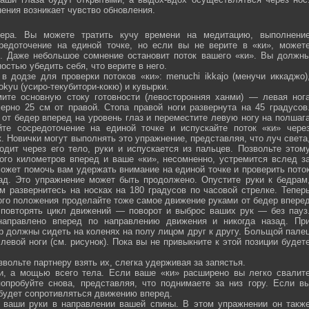
ения возникает чувство обновления.
ра. Вы можете тратить кучу времени на медитацию, выполнени
средоточение на единой точке, но если вы не верите в «ки», может
ю. Даже небольшое сомнение остановит поток вашего «ки». Вы должн
остью убедить себя, что верите в него.
 додзе для проверки потоков «ки»: menuchi ikkajo (менучи иккаджо)
­kokyu (усиро-текубитори-кокю) и кувырки.
ите основную стоку готовности (левосторонняя ханми) — левая ног
ерно 25 см от правой. Стопа правой ноги развернута на 45 градусов
от бедер вперед на уровень глаз и переместите левую ногу на полшаг
те сосредоточение на единой точке и испускайте поток «ки» чере
 Новички могут выполнять это упражнение, представляя, что луч света
одит через его тело, руки и испускается из пальцев. Позвольте этом
ого километров вперед и ваше «ки», несомненно, устремится вслед з
ожет помочь вам удержать внимание на единой точке и проверить пото
ад. Это упражнение может быть продолжено. Опустите руки к бедрам
м развернитесь на носках на 180 градусов по часовой стрелке. Тепер
того положения проделайте тоже самое движение руками от бедер впере
 повторять цикл движений — поворот и выброс ваших рук — без пауз
направлено вперед по направлению движения и никогда назад. Пр
р должны сидеть на коленях на полу лицом друг к другу. Больщой пале
евой ноги (см. рисунок). Пока вы не привыкните к этой позиции будет
вольте партнеру взять их, слегка удерживая за запястья.
ми, а мощью всего тела. Если ваше «ки» расширено вы легко свалит
опробуйте снова, представляя, что поднимаете за низ гору. Если в
 будет сопротивляться движению вперед.
а ваши руки в направлении вашей спины. В этом упражнении он такж