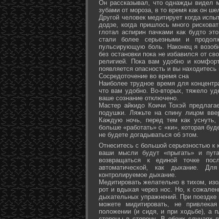
Он рассказывал, что однажды видел 
зубами от мороза, в то время как он ш
Другой человек медитирует когда испы
додзе, когда пришлось много рисковат
глотал аспирин пачками как будто эт
стали более серьезными и продол
пульсирующую боль. Наконец я возоб
без остановки пока не избавился от св
религией. Пока вам удобно и комфор
появляется опасность и вы находитесь
Сосредоточение во время сна
Наиболее трудное время для концентра
что вам удобно. Во-вторых, тяжело уд
ваше сознание отключено.
Мастер айкидо Коичи Тохэй предлага
подушки. Ляжьте на спину лицом вве
Каждую ночь, перед тем как уснуть,
больше «работать» с «ки», которая буд
не будете догадываться об этом.
Отнеситесь с большой серьезностью к к
ваши мысли будут «прыгать» и пута
возвращаться к единой точке посл
автоматической, как дыхание. Дл
контролируемое дыхание.
Медитировать желательно в тихом, изо
рот и вдыхая через нос. Но, к сожале
дыхательных упражнений. При поездке 
можете мидитировать, не привлека
положении (и сидя, и при ходьбе), а 
стороны в сторону. В обоих случаях 