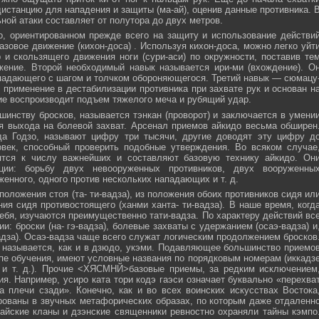
истанцию для нападения и защиты (ма-ай), оценив данные противника. 
ной атаки составляет от полутора до двух метров.
, ориентированном прежде всего на защиту и использование действи
азовое движение (кихон-доса) . Используя кихон-доса, можно легко уйт
и скользящего движения ноги (сури-аси) по окружности, поставив те
жение. Второй необходимый навык называется ири-ми (вхождение). О
падающего с шагом и толчком обороняющегося. Третий навык — сюмацу
применение в дестабилизации противника при захвате рук и основан н
е воспроизводит подъем тяжелого меча и рубящий удар.
инству бросков, называется тэнкан (проворот) и заключается в умени
я выхода на болевой захват. Арсенал приемов айкидо весьма обширен
да Годзо, называют цифру три тысячи, другие доводят эту цифру д
овек, способный проверить подобные утверждения. Во всяком случае
ятся к числу важнейших и составляют базовую технику айкидо. Он
ции: борьбу двух невооруженных противников, двух вооруженны
женного, одного против нескольких нападающих и т. д.
положения стоя (та- ти-вадза), из положения обоих противников сидя ил
ния сидя противостоящего (ханми ханта- ти-вадза). В наше время, когд
ебя, изучаются преимущественно тати-вадза. По характеру действий вс
и: броски (на- гэ-вадза), болевые захваты с удержанием (осаэ-вадза) и
адза). Осаэ-вадза чаще всего служат логическим продолжением бросков
 называется, как и в дзюдо, укэми. Подавляющее большинство приемо
пе обучения, имеют условные названия по порядковым номерам (иккадз
 и т. д.). Прочие <ХЯСМНЙ>базовые приемы, за редким исключением
я. Например, усиро ката тори кодэ гаэси означает буквально «перехва
 плечи сзади». Конечно, как и во всех воинских искусствах Востока
ованы в звучных метафорических образах, по которым даже отдаленн
айские кланы и дзэнские священники ревностно охраняли тайны кэмпо