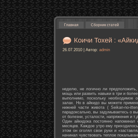
Главная
Сборник статей
Коичи Тохей : «Айки
26.07.2010 | Автор:
admin
неделю, не логично ли предположить,
мощь или развить навыки в три и более
выполнимо, поскольку необходимое о
залах. Но в айкидо вы можете примен
нижней части живота ( Seikan-­no-­it
парадоксально, вы задумываетесь о вы
от болезни, усталости, напряжения и т.д
Один айкидока постоянно напоминал 
месяцев. Каждое утро ему приходилось
этом он оголял свои руки и «заставля
начинал чувствовать теплое покалыван