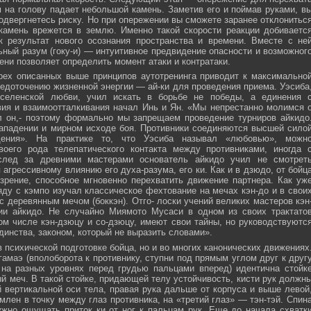
м на голову падает небольшой камень. Заметив его и поймав руками, в
подвергнетесь риску. Но при опережении вы сможете заранее отклонитьс
 камень врежется в землю. Именно такой скорости реакции добиваетс
к результат нового осознания пространства и времени. Вместе с не
ьный разум (гоку-и) — интуитивное предвидение опасности и возможног
ни позволяет определить момент атаки и контратаки.
рех описанных выше принципов аутотренинга приводит к максимально
едоточению жизненной энергии — ай-ки для проведения приема. Уэсиба
селенской любви, учил искать в борьбе не победы, а единения 
вия и взаимоотталкивания начал Инь и Ян. «Мы непрестанно молимся 
л он,- поэтому формально мы запрещаем проведение турниров айкидо
ападении и мирном исходе боя. Противники соединяются высшей сило
ния». На практике то, что Уэсиба называл «любовью», можн
своего рода телепатического контакта между противниками, иногда 
след за древними мастерами основатель айкидо учил не смотрет
 агрессивному влиянию его духа-разума, его ки. Как и в дзюдо, от бойц
зрение, способное мгновенно перехватить движение партнера. Как уж
яду с кэмпо изучал классическое фехтование на мечах кэн-до и в свои
с деревянным мечом (боккэн). Отго- лоски учений великих мастеров кэн
ии айкидо. Не случайно Миямото Мусаси в одном из своих трактато
том числе кэн-дзюцу и со-дзюцу, имеют свои тайны, но руководствуютс
инства, законом, который не выразить словами».
в психической подготовке бойца, но и во многих канонических движениях
амаэ (вполоборота к противнику, ступни под прямым углом друг к друг
 на разных уровнях перед грудью пальцами вперед) идентична стойк
меч. В такой стойке, придающей телу устойчивость, кисти рук должн
 вертикальной оси тела, правая рука дальше от корпуса и выше левой
млен в точку между глаз противника, на «третий глаз» — тэн-тэй. Спин
ужно ощущать приток ки от ног к пальцам рук. Еще до начала схватк