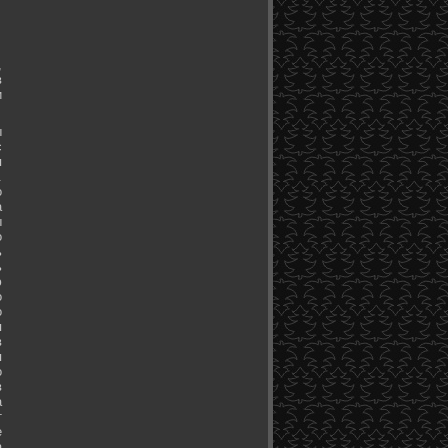
,
в
и
ы
с
я
.
о
а
ы
о
ь
ь
ю
о
о
я
в
я
о
в
а
т
е
а