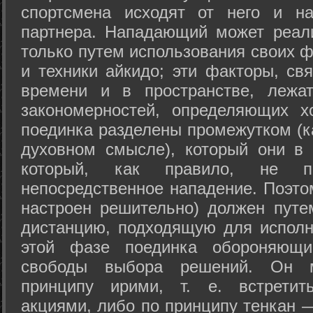
спортсмена исходят от него и на
партнера. Нападающий может реал
только путем использования своих 
и техники айкидо; эти факторы, св
времени и в пространстве, лежа
закономерностей, определяющих х
поединка разделены промежутком (ка
духовном смысле), который они в 
который, как правило, не по
непосредственное нападение. Поэто
настроен решительно) должен путе
дистанцию, подходящую для исполн
этой фазе поединка обороняющ
свободы выбора решений. Он м
принципу ирими, т. е. встретит
акциями, либо по принципу тенкан —