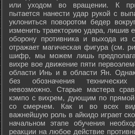
или уходом во вращении. К при
пытается нанести удар рукой с вып
уклониться поворотом бедер вокру
изменить траекторию удара, лишив е
оборону противника и выхода из 
отражает магическая фигура (см. ри
шифр, мы можем лишь предполагат
вихре вое движение пяти первоэлеме
области Инь и в области Ян. Одна
без обозначения технических
невозможно. Старые мастера срав
кэмпо с вихрем, дующим по прямой
со смерчем. Как и во всех вида
важнейшую роль в айкидо играет ско
начальном этапе обучения необхо
реакции на любое действие противн