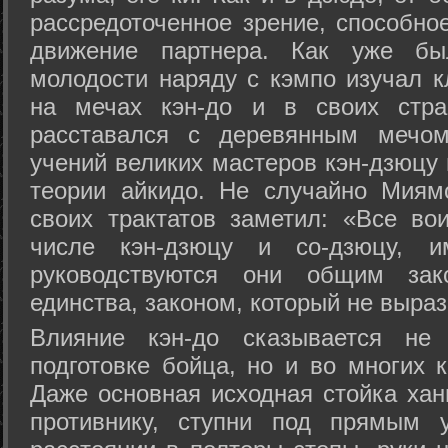
рассредоточенное зрение, способно
движение партнера. Как уже бы
молодости наряду с кэмпо изучал к
на мечах кэн-до и в своих стра
расставался с деревянным мечом 
учений великих мастеров кэн-дзюцу 
теории айкидо. Не случайно Миям
своих трактатов заметил: «Все вои
числе кэн-дзюцу и со-дзюцу, 
руководствуются они общим зак
единства, законом, который не выра
Влияние кэн-до сказывается не 
подготовке бойца, но и во многих 
Даже основная исходная стойка хан
противнику, ступни под прямым 