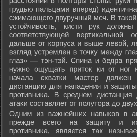
расстоянии в полторы стопы, руки 
грудью пальцами вперед) идентична
сжимающего двуручный меч. В такой
устойчивость, кисти рук должны
соответствующей вертикальной о
дальше от корпуса и выше левой, л
взгляд устремлен в точку между гла
глаз» — тэн-тэй. Спина и бедра пр
нужно ощущать приток ки от ног 
начала схватки мастер должен 
дистанцию для нападения и защиты 
противника. В среднем дистанция
атаки составляет от полутора до дву
Одним из важнейших навыков в ай
прежде всего на защиту и исп
противника, является так называ