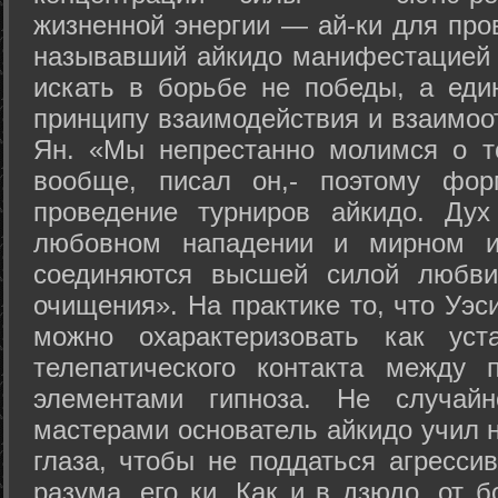
жизненной энергии — ай-ки для про
называвший айкидо манифестацией 
искать в борьбе не победы, а еди
принципу взаимодействия и взаимоо
Ян. «Мы непрестанно молимся о т
вообще, писал он,- поэтому фо
проведение турниров айкидо. Дух
любовном нападении и мирном ис
соединяются высшей силой любви
очищения». На практике то, что Уэ
можно охарактеризовать как уст
телепатического контакта между 
элементами гипноза. Не случай
мастерами основатель айкидо учил н
глаза, чтобы не поддаться агресси
разума, его ки. Как и в дзюдо, от 