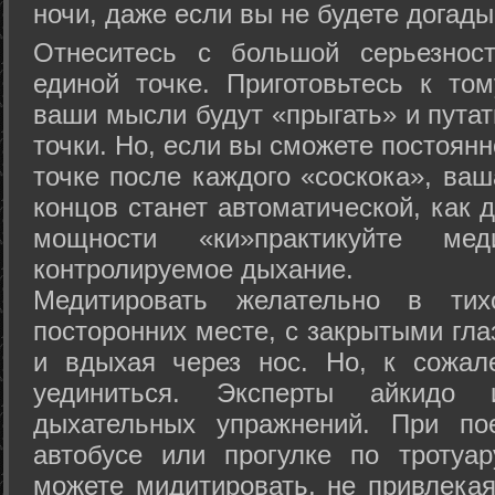
ночи, даже если вы не будете догады
Отнеситесь с большой серьезнос
единой точке. Приготовьтесь к том
ваши мысли будут «прыгать» и путат
точки. Но, если вы сможете постоян
точке после каждого «соскока», ваш
концов станет автоматической, как 
мощности «ки»практикуйте ме
контролируемое дыхание.
Медитировать желательно в тих
посторонних месте, с закрытыми гла
и вдыхая через нос. Но, к сожа
уединиться. Эксперты айкидо 
дыхательных упражнений. При по
автобусе или прогулке по тротуа
можете мидитировать, не привлека