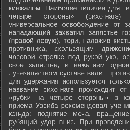
кинжалом. Наиболее типичен для те
четыре стороны» (сихо-нагэ)
универсальное освобождение от з
нападающий захватил запястье го
(правой левую), тори, наложив кист
противника, скользящим движени
часовой стрелке под рукой укэ, о
свое запястье, и нажатием одно
лучезапястном суставе валит против
для удержания используется только
название сихо-нагэ происходит от
«рубки на четыре стороны» в кэ
приема Уэсиба рекомендовал учен
кэн-до: поднятие меча, вращени
рубящий удар вниз. При проведен
броска существенным компонентом 