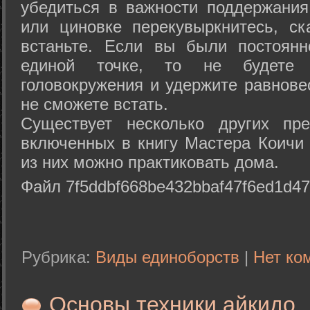
убедиться в важности поддержания
или циновке перекувыркнитесь, с
встаньте. Если вы были постоянн
единой точке, то не будете 
головокружения и удержите равнове
не сможете встать.
Существует несколько других пре
включенных в книгу Мастера Коичи 
из них можно практиковать дома.
Файл 7f5ddbf668be432bbaf47f6ed1d47
Рубрика:
Виды единоборств
|
Нет ко
Основы техники айкидо