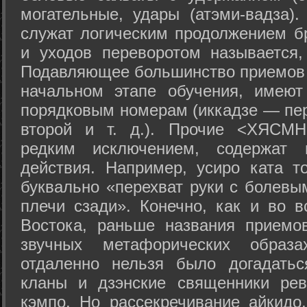
могательные, удары (атэми-вадза).
служат логическим продолжением бр
и уходов переворотом называется,
Подавляющее большинство приемов 
начальном этапе обучения, имеют
порядковым номерам (иккадзе — пер
второй и т. д.). Прочие <ХЯСМН
редким исключением, содержат 
действия. Например, усиро ката то
буквально «перехват руки с болевы
плечи сзади». Конечно, как и во в
Востока, раньше названия прием
звучных метафорических образ
отдаленно нельзя было догадатьс
кланы и дзэнские священники рев
кэмпо. Но рассекречивание айкидо,