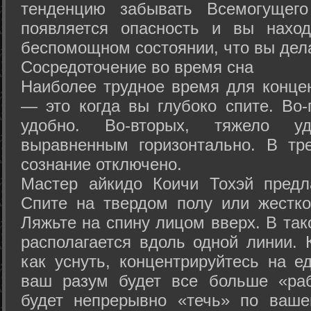
тенденцию забывать Всемогущего
появляется опасность и вы нахо
беспомощном состоянии, что вы дел
Сосредоточение во время сна
Наиболее трудное время для концен
— это когда вы глубоко спите. Во-
удобно. Во-вторых, тяжело у
выравненным горизонтально. В тр
сознание отключено.
Мастер айкидо Коичи Тохэй предл
Спите на твердом полу или жестко
Ляжьте на спину лицом вверх. В та
располагается вдоль одной линии. 
как уснуть, концентрируйтесь на е
ваш разум будет все больше «раб
будет непрерывно «течь» по ваше