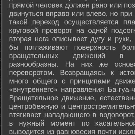
прямой человек должен рано или поз
двинуться вправо или влево, но пр
такой переход осуществляется пл
круговой проворот на одной подсог
вторая нога описывает дугу и руки,
бы поглаживают поверхность бол
вращательных движений в а
разнообразны. На них же осно
переворотом. Возвращаясь к ист
много общего с принципами движе
«внутреннего» направления Ба-гуа-
Вращательное движение, естественн
центробежную и центростремительн
втягивает нападающего в водоворот,
в нужный момент по касательной
выводится из равновесия почти иск