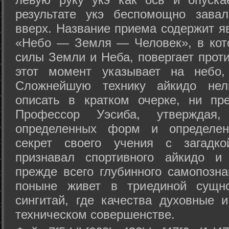
результате укэ беспомощно зава
вверх. Название приема содержит я
«Небо — Земля — Человек», в кото
силы Земли и Неба, повергает проти
этот момент указывает на небо,
Сложнейшую технику айкидо нел
описать в кратком очерке, ни пр
Профессор Уэсиба, утверждая
определенных форм и определенн
секрет своего учения с загадк
признавал спортивного айкидо и
прежде всего глубинного самопозна
поныне живет в триединой сущно
сингитай, где качества духовные 
техническом совершенстве.