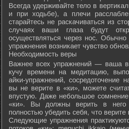
Всегда удерживайте тело в вертикал
и при ходьбе), а плечи расслабл
старайтесь не раскачиваться из сто
случаях ваши глаза будут отк
осуществляться через нос. Обычно 
упражнения возникает чувство обнов
Необходимость веры
Важнее всех упражнений — ваша в
кучу времени на медитацию, выпо
айки-упражнений, сосредоточение н
вы не верите в «ки», можете счита
впустую. Даже небольшое сомнение 
«ки». Вы должны верить в нег
полностью убедить себя, что верите 
Следующие упражнения практикуютс
потоков «ки»: menuchi ikkajo (мену