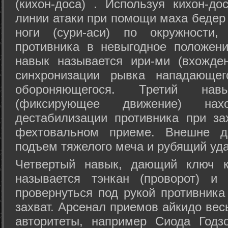
(кихон-доса) . Используя кихон-до
линии атаки при помощи маха бедер
ноги (сури-аси) по окружности
противника в невыгодное положен
навык называется ири-ми (вхожде
синхронизации рывка нападающе
обороняющегося. Третий на
(фиксирующее движение) на
дестабилизации противника при за
фехтовальном приеме. Внешне дв
подъем тяжелого меча и рубящий уда
Четвертый навык, дающий ключ к
называется тэнкан (проворот) и
провернуться под рукой противника
захват. Арсенал приемов айкидо ве
авторитеты, например Сиода Годз