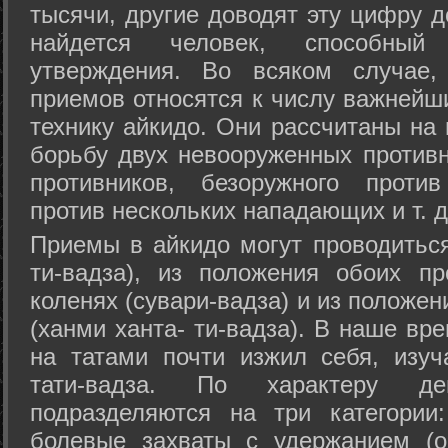
тысячи, другие доводят эту цифру д
найдется человек, способный
утверждения. Во всяком случае,
приемов относятся к числу важнейш
технику айкидо. Они рассчитаны на
борьбу двух невооруженных противн
противников, безоружного против
против нескольких нападающих и т. д
Приемы в айкидо могут проводиться
ти-вадза), из положения обоих п
коленях (сувари-вадза) и из положе
(ханми ханта- ти-вадза). В наше вр
на татами почти изжил себя, изу
тати-вадза. По характеру д
подразделяются на три категории: 
болевые захваты с удержанием (ос