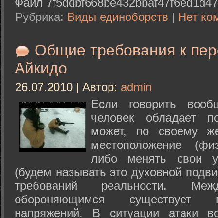
Файл 7f5ddbf668be432bbaf47f6ed1d47
Рубрика:
Виды единоборств
|
Нет ко
Общие требования к пе
Айкидо
26.07.2010 | Автор:
admin
Если говорить вооб
человек обладает п
может, по своему ж
местоположение (физ
либо менять свои у
(будем называть это духовной подв
требований реальности. М
обороняющимся существует п
напряжений. В ситуации атаки в