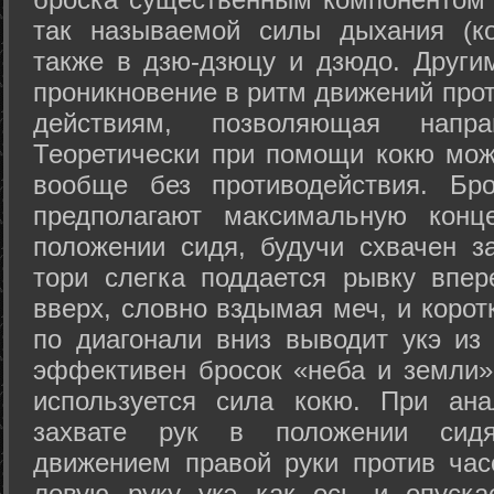
так называемой силы дыхания (ко
также в дзю-дзюцу и дзюдо. Други
проникновение в ритм движений прот
действиям, позволяющая напра
Теоретически при помощи кокю мож
вообще без противодействия. Бро
предполагают максимальную конц
положении сидя, будучи схвачен за
тори слегка поддается рывку впер
вверх, словно вздымая меч, и коро
по диагонали вниз выводит укэ из
эффективен бросок «неба и земли» (
используется сила кокю. При ан
захвате рук в положении сид
движением правой руки против час
левую руку укэ как ось и опуска