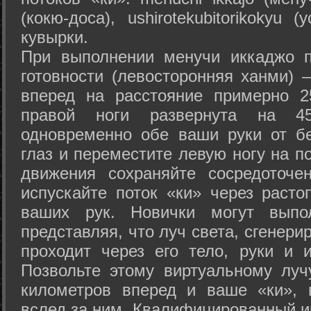
(кокю-доса), ushiro­tekubitori­kokyu 
кувырки.
При выполнении менучи иккаджо п
готовности (левосторонняя ханми) 
вперед на расстояние примерно 2
правой ноги развернута на 45
одновременно обе ваши руки от б
глаз и переместите левую ногу на п
движения сохраняйте сосредоточе
испускайте поток «ки» через раст
ваших рук. Новички могут выпол
представляя, что луч света, сгенери
проходит через его тело, руки и и
Позвольте этому виртуальному луч
километров вперед и ваше «ки», 
вслед за ним. Квалифицированный и