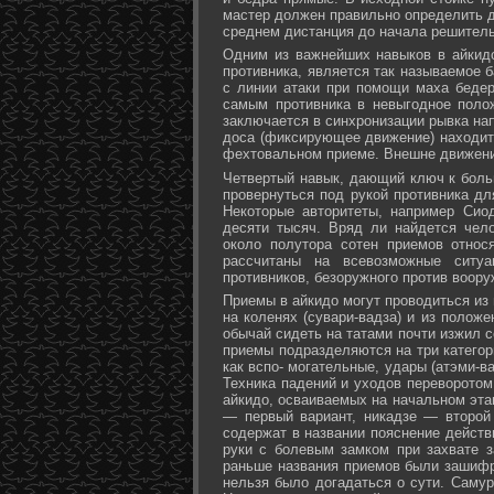
мастер должен правильно определить д
среднем дистанция до начала решитель
Одним из важнейших навыков в айкидо
противника, является так называемое б
с линии атаки при помощи маха бедер 
самым противника в невыгодное поло
заключается в синхронизации рывка на
доса (фиксирующее движение) находит 
фехтовальном приеме. Внешне движени
Четвертый навык, дающий ключ к больш
провернуться под рукой противника дл
Некоторые авторитеты, например Сио
десяти тысяч. Вряд ли найдется чел
около полутора сотен приемов относ
рассчитаны на всевозможные ситуа
противников, безоружного против воору
Приемы в айкидо могут проводиться из 
на коленях (сувари-вадза) и из положе
обычай сидеть на татами почти изжил с
приемы подразделяются на три категори
как вспо- могательные, удары (атэми-в
Техника падений и уходов переворотом
айкидо, осваиваемых на начальном эта
— первый вариант, никадзе — второй
содержат в названии пояснение действи
руки с болевым замком при захвате за
раньше названия приемов были зашифр
нельзя было догадаться о сути. Самур