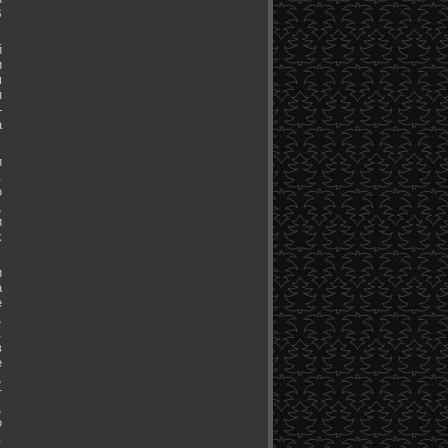
В
й
и
м
н
-
а
и
.
о
,
и
х
и
а
е
,
.
в
е
,
т
,
о
.