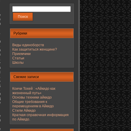
е
е
ы
,
Рубрики
а
Виды единоборств
.
Как защититься женщине?
а
Приемчики
з
Статьи
,
Школы
у
а
к
,
Свежие записи
ь
д
Коичи Тохей : «Айкидо как
.
жизненный путь»
и
Основы техники айкидо
ц
Общие требования к
е
перемещениям в Айкидо
Стили Айкидо
Краткая справочная информация
е
по Айкидо.
ы
е