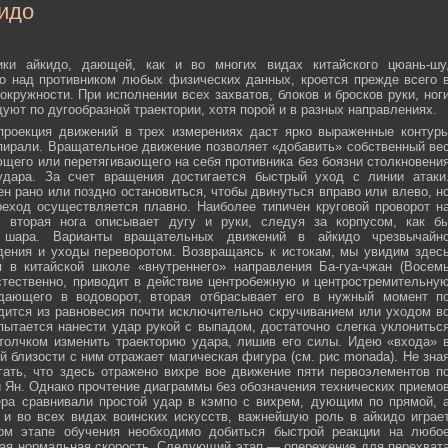
идо
ики айкидо, дающей, как и во многих видах китайского цюань-шу
о над противником любых физических данных, кроется прежде всего 
окружности. При исполнении всех захватов, блоков и бросков руки, ног
дуют по дугообразной траектории, хотя порой и в разных направлениях.
 проекция движений в трех измерениях даст ярко выраженные контур
пирали. Вращательное движение позволяет «добавить» собственный ве
ющего или перетягивающего на себя противника без боязни столкновени
удара. За счет вращения достигается быстрый уход с линии атаки
н рано или поздно остановиться, чтобы двинуться вправо или влево, н
еход осуществляется плавно. Наиболее типичен круговой проворот н
м вторая нога описывает дугу и руки, следуя за корпусом, как б
о шара. Варианты вращательных движений в айкидо чрезвычайн
дения и уходы переворотом. Возвращаясь к истокам, мы увидим здес
 в китайской школе «внутреннего» направления Ба-гуа-чжан (Восем
стественно, приводит в действие центробежную и центростремительну
адающего в водоворот, вторая отбрасывает его в нужный момент п
дится из равновесия почти исключительно скручиванием или уходом в
пытается нанести удар рукой с выпадом, достаточно слегка уклонитьс
 толчком изменить траекторию удара, лишив его силы. Идею «входа» 
й близости с ним отражает магическая фигура (см. рис monada). Не зна
ать, что здесь отражено вихре вое движение пяти первоэлементов п
ти Ян. Однако прочтение диаграммы без обозначения технических приемо
ера сравнивали простой удар в кэмпо с вихрем, дующим по прямой, 
и во всех видах воинских искусств, важнейшую роль в айкидо играе
ном этапе обучения необходимо добиться быстрой реакции на любо
мая нормальная скорость. Следующий этап — опережение для перехват