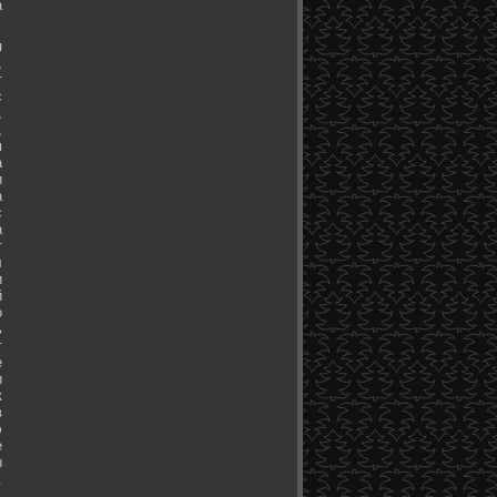
а
я
,
т
с
,
,
м
а
и
а
с
а
т
л
и
й
о
ь
т
е
и
к
в
э
е
ы
.
.