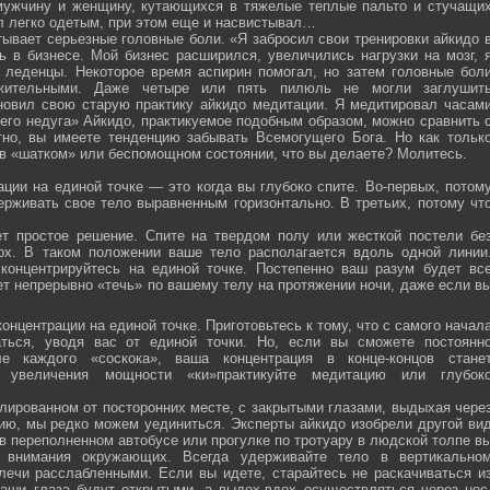
мужчину и женщину, кутающихся в тяжелые теплые пальто и стучащи
ел легко одетым, при этом еще и насвистывал…
тывает серьезные головные боли. «Я забросил свои тренировки айкидо 
ь в бизнесе. Мой бизнес расширился, увеличились нагрузки на мозг, 
о леденцы. Некоторое время аспирин помогал, но затем головные бол
жительными. Даже четыре или пять пилюль не могли заглушит
новил свою старую практику айкидо медитации. Я медитировал часам
оего недуга» Айкидо, практикуемое подобным образом, можно сравнить 
тно, вы имеете тенденцию забывать Всемогущего Бога. Но как тольк
 в «шатком» или беспомощном состоянии, что вы делаете? Молитесь.
ции на единой точке — это когда вы глубоко спите. Во-первых, потом
ерживать свое тело выравненным горизонтально. В третьих, потому чт
ет простое решение. Спите на твердом полу или жесткой постели бе
рх. В таком положении ваше тело располагается вдоль одной линии
 концентрируйтесь на единой точке. Постепенно ваш разум будет вс
ет непрерывно «течь» по вашему телу на протяжении ночи, даже если в
онцентрации на единой точке. Приготовьтесь к тому, что с самого начал
ться, уводя вас от единой точки. Но, если вы сможете постоянн
е каждого «соскока», ваша концентрация в конце-концов стане
я увеличения мощности «ки»практикуйте медитацию или глубок
лированном от посторонних месте, с закрытыми глазами, выдыхая чере
нию, мы редко можем уединиться. Эксперты айкидо изобрели другой ви
в переполненном автобусе или прогулке по тротуару в людской толпе в
я внимания окружающих. Всегда удерживайте тело в вертикально
плечи расслабленными. Если вы идете, старайтесь не раскачиваться и
ваши глаза будут открытыми, а выдох-вдох осуществляться через нос