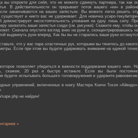
а вы откроете для себя, что не можете сдвинуть партнера, так как о
тья. В действительности он прерывает поток вашего «ки» в район
ысли заканчиваются на ваших запястьях. Вы можете легко решить эт
 существует и никто вас не удерживает. Для новичка усиро-текубитори
й демонстрирует несостоятельность упования на одну лишь силу. Пр
еру захватить ваши запястья сзади (см. рисунки). Скажите ему, чтобы о
ожет. Сначала опустите взгляд вниз на руки и, сконцентрировавшись н
ой выдвинуть руки вперед. Как бы вы не старались ваши руки останутс
тавьте, что у вас пара эластичных рук, которыми вы тянитесь до какого
ометры. Если при этом вы будете удерживать внимание на единой точке
.
которое позволяет убедиться в важности поддержания вашего «ки». Н
сь, скажем, 20 раз и быстро встаньте. Если вы были постоянн
 не будете испытывать большого головокружения и удержите равновесие
одных упражнений, включенных в книгу Мастера Коичи Тохэя «Айкидо»
.
/sape.php не найден!
нтариев »