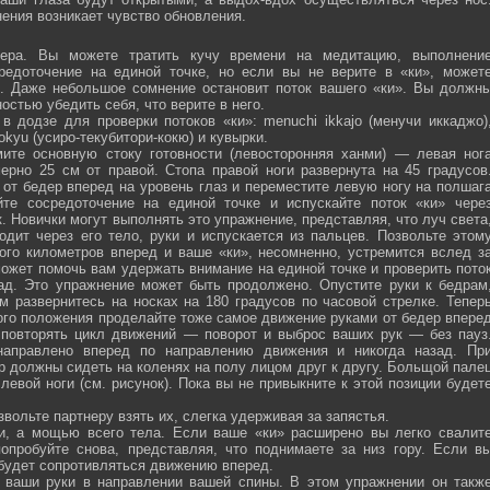
ения возникает чувство обновления.
ра. Вы можете тратить кучу времени на медитацию, выполнени
средоточение на единой точке, но если вы не верите в «ки», может
ю. Даже небольшое сомнение остановит поток вашего «ки». Вы должн
остью убедить себя, что верите в него.
 додзе для проверки потоков «ки»: menuchi ikkajo (менучи иккаджо)
­kokyu (усиро-текубитори-кокю) и кувырки.
ите основную стоку готовности (левосторонняя ханми) — левая ног
ерно 25 см от правой. Стопа правой ноги развернута на 45 градусов
от бедер вперед на уровень глаз и переместите левую ногу на полшаг
те сосредоточение на единой точке и испускайте поток «ки» чере
 Новички могут выполнять это упражнение, представляя, что луч света
одит через его тело, руки и испускается из пальцев. Позвольте этом
ого километров вперед и ваше «ки», несомненно, устремится вслед з
ожет помочь вам удержать внимание на единой точке и проверить пото
ад. Это упражнение может быть продолжено. Опустите руки к бедрам
м развернитесь на носках на 180 градусов по часовой стрелке. Тепер
того положения проделайте тоже самое движение руками от бедер впере
 повторять цикл движений — поворот и выброс ваших рук — без пауз
направлено вперед по направлению движения и никогда назад. Пр
р должны сидеть на коленях на полу лицом друг к другу. Больщой пале
евой ноги (см. рисунок). Пока вы не привыкните к этой позиции будет
вольте партнеру взять их, слегка удерживая за запястья.
ми, а мощью всего тела. Если ваше «ки» расширено вы легко свалит
опробуйте снова, представляя, что поднимаете за низ гору. Если в
 будет сопротивляться движению вперед.
а ваши руки в направлении вашей спины. В этом упражнении он такж