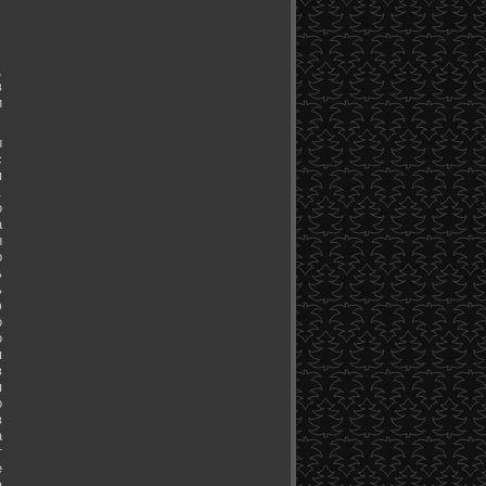
,
в
и
ы
с
я
.
о
а
ы
о
ь
ь
ю
о
о
я
в
я
о
в
а
т
е
а