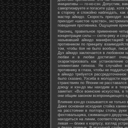
инициативы — го-но-сэн. Допустим, ва
самортизируете и погасите удар, хотя 
в сторону и спокойно наблюдать, как
мастер айкидо. Скорость приходит ка
приходит «шестое чувство», экстремал
поведения противника. Ощущение време
Наконец, правильное применение четы
концентрации силы — сютю-реку и соср
называвший айкидо манифестацией в
противником по принципу взаимодейст
том, чтобы боя не было вообще, писа
Дух айкидо заключается в любовном н
любви и в любви достигают очище
охарактеризовать как установление 
элементами гипноза. Не случайно в
противнику в глаза, чтобы не поддаться
в айкидо требуется рассредоточенное 
было сказано, Уэсиба в молодости нар
странствиях по Японии не расставался 
дзюцу и кэн-до мы находим и в теор
заметил: «Все воинские искусства, в 
они общим законом всепроницающего ед
Влияние кэн-до сказывается не только 
Даже основная исходная стойка ханми-г
на расстоянии в полторы стопы, руки
фехтовальщика, сжимающего двуручный 
находиться на линии, соответствующей
левая — ближе к корпусу, взгляд устре
и бедра прямые. В исходной стойке н