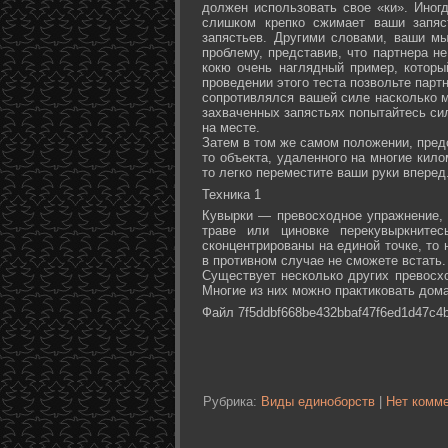
должен использовать свое «ки». Иногд
слишком крепко сжимает ваши запяс
запястьев. Другими словами, ваши м
проблему, представив, что партнера не
кокю очень наглядный пример, которы
проведении этого теста позвольте партн
сопротивлялся вашей силе насколько м
захваченных запястьях попытайтесь сил
на месте.
Затем в том же самом положении, предс
то объекта, удаленного на многие кил
то легко переместите ваши руки вперед
Техника 1
Кувырки — превосходное упражнение, 
траве или циновке перекувыркните
сконцентрированы на единой точке, то
в противном случае не сможете встать.
Существует несколько других превосх
Многие из них можно практиковать дома
Файл 7f5ddbf668be432bbaf47f6ed1d47c4b
Рубрика:
Виды единоборств
|
Нет комме