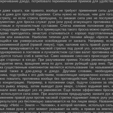
секречивание дзюдо, потребовало переименования приемов для удобств
и даже каратэ, как правило, вообще не требуют применения силы дл
а и даже для простой подножки. Силы нужно не больше, чем для того
стрелу, но если стрела пропущена, то никакая сила уже не послужи
ументом» для броска служат руки (или рука) атакующего противника 
тевым и лучезапястным суставами. Слегка изменив положение руки
оследующим падением. Все преимущества такого броска можно оценить
мураю приходилось зачастую сталкиваться с хорошо подготовленны
ечом или кинжалом. Наиболее типичен для техники айкидо «бросок н
яющийся как универсальное освобождение от захвата. Например, есл
зноименной рукой (правой левую), тори, наложив кисть правой руки н
нием прокручивается по часовой стрелке под рукой укэ, освобождая 
 одновременно в локтевом и лучезапястном суставе валит противника н
зуется только сгиб в запястье. Само название сихо-нагэ происходит о
ыре стороны» в кэн-до. При разучивании приема Уэсиба рекомендова
поднятие меча, вращение меча по дуге, затем рубящий удар вниз. Пр
ка существенным компонентом является использование так называемо
зуемой также в дзю-дзюцу и дзюдо. Другими словами, необходим
ника, подстройка к его действиям, позволяющая направленно изливат
жно повалить противника вообще без противодействия. Броски за сче
ю концентрацию. Например, в положении сидя, будучи схвачен за об
ется рывку вперед, затем выводит руки вверх, словно вздымая меч, 
онали вниз выводит укэ из равновесия. Еще более эффективен бросо
же используется сила кокю. При аналогичном предыдущему захвате рук 
жением правой руки против часовой стрелки поднимает левую руку ук
 результате укэ беспомощно заваливается на бок лицом вверх. Названи
риаду «Небо — Земля — Человек», в которой человек, используя сил
чья левая рука в этот момент указывает на небо, а правая на землю)
сожалению, ни описать в кратком очерке, ни представить по описанию