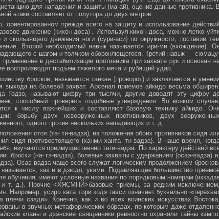
истанцию для нападения и защиты (ма-ай), оценив данные противника. 
ной атаки составляет от полутора до двух метров.
, ориентированном прежде всего на защиту и использование действи
азовое движение (кихон-доса) . Используя кихон-доса, можно легко уйт
и скользящего движения ноги (сури-аси) по окружности, поставив те
жение. Второй необходимый навык называется ири-ми (вхождение). О
падающего с шагом и толчком обороняющегося. Третий навык — сюмацу
применение в дестабилизации противника при захвате рук и основан н
е воспроизводит подъем тяжелого меча и рубящий удар.
инству бросков, называется тэнкан (проворот) и заключается в умени
я выхода на болевой захват. Арсенал приемов айкидо весьма обширен
да Годзо, называют цифру три тысячи, другие доводят эту цифру д
овек, способный проверить подобные утверждения. Во всяком случае
ятся к числу важнейших и составляют базовую технику айкидо. Он
ции: борьбу двух невооруженных противников, двух вооруженны
женного, одного против нескольких нападающих и т. д.
положения стоя (та- ти-вадза), из положения обоих противников сидя ил
ния сидя противостоящего (ханми ханта- ти-вадза). В наше время, когд
ебя, изучаются преимущественно тати-вадза. По характеру действий вс
и: броски (на- гэ-вадза), болевые захваты с удержанием (осаэ-вадза) и
адза). Осаэ-вадза чаще всего служат логическим продолжением бросков
 называется, как и в дзюдо, укэми. Подавляющее большинство приемо
пе обучения, имеют условные названия по порядковым номерам (иккадз
 и т. д.). Прочие <ХЯСМНЙ>базовые приемы, за редким исключением
я. Например, усиро ката тори кодэ гаэси означает буквально «перехва
 плечи сзади». Конечно, как и во всех воинских искусствах Востока
ованы в звучных метафорических образах, по которым даже отдаленн
айские кланы и дзэнские священники ревностно охраняли тайны кэмпо