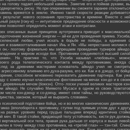
м на голову падает небольшой камень. Заметив его и поймав руками, в
подвергнетесь риску. Но при опережении вы сможете заранее отклонитьс
 камень врежется в землю. Именно такой скорости реакции добиваетс
к результат нового осознания пространства и времени. Вместе с не
ьный разум (гоку-и) — интуитивное предвидение опасности и возможног
ни позволяет определить момент атаки и контратаки.
рех описанных выше принципов аутотренинга приводит к максимально
едоточению жизненной энергии — ай-ки для проведения приема. Уэсиба
селенской любви, учил искать в борьбе не победы, а единения 
вия и взаимоотталкивания начал Инь и Ян. «Мы непрестанно молимся 
л он,- поэтому формально мы запрещаем проведение турниров айкидо
ападении и мирном исходе боя. Противники соединяются высшей сило
ния». На практике то, что Уэсиба называл «любовью», можн
своего рода телепатического контакта между противниками, иногда 
след за древними мастерами основатель айкидо учил не смотрет
 агрессивному влиянию его духа-разума, его ки. Как и в дзюдо, от бойц
зрение, способное мгновенно перехватить движение партнера. Как уж
яду с кэмпо изучал классическое фехтование на мечах кэн-до и в свои
с деревянным мечом (боккэн). Отго- лоски учений великих мастеров кэн
ии айкидо. Не случайно Миямото Мусаси в одном из своих трактато
том числе кэн-дзюцу и со-дзюцу, имеют свои тайны, но руководствуютс
инства, законом, который не выразить словами».
в психической подготовке бойца, но и во многих канонических движениях
амаэ (вполоборота к противнику, ступни под прямым углом друг к друг
 на разных уровнях перед грудью пальцами вперед) идентична стойк
меч. В такой стойке, придающей телу устойчивость, кисти рук должн
 вертикальной оси тела, правая рука дальше от корпуса и выше левой
млен в точку между глаз противника, на «третий глаз» — тэн-тэй. Спин
ужно ощущать приток ки от ног к пальцам рук. Еще до начала схватк