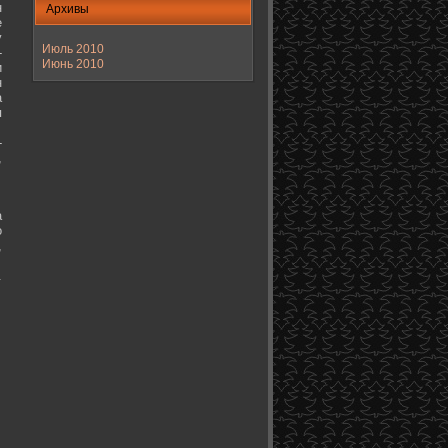
н
Архивы
е
у
Июль 2010
-
Июнь 2010
и
н
а
я
-
,
а
о
,
.