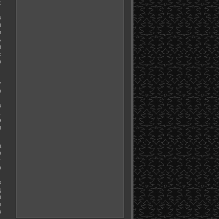
х
в
я
и
ь
и
с
о
у
о
з
.
е
ы
а
о
т
о
з
д
ы
м
з
.