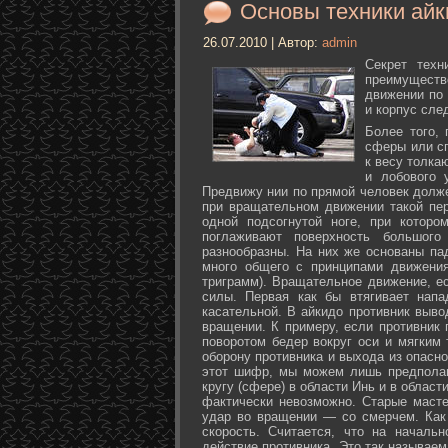
Основы техники айк
26.07.2010 | Автор:
admin
Секрет техн
преимуществ
движении по 
и корпус сле
Более того,
сферы или с
к весу толка
и лобового 
Предвижу нии по прямой человек долже
при вращательном движении такой пер
одной подсогнутой ноге, при которо
поглаживают поверхность большог
разнообразны. На них же основаны па
много общего с принципами движения
триграмм). Вращательное движение, е
силы. Первая как бы втягивает нап
касательной. В айкидо противник выво
вращении. К примеру, если противник 
поворотом бедер вокруг оси и мягким
оборону противника и выхода из опасно
этот шифр, мы можем лишь предполаг
кругу (сфере) в области Инь и в облас
фактически невозможно. Старые маст
удар во вращении — со смерчем. Как 
скорость. Считается, что на началь
действие противника. Это так называе