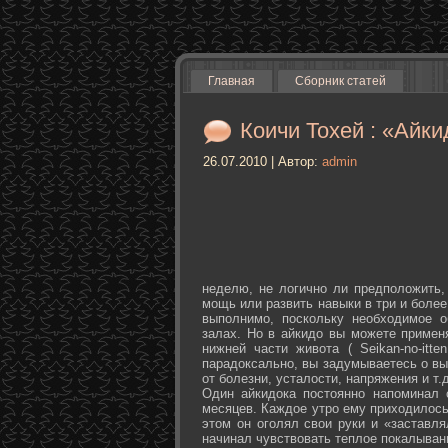
Главная
Сборник статей
Коичи Тохей : «Айки
26.07.2010 | Автор:
admin
неделю, не логично ли предположить,
мощь или развить навыки в три и более
выполнимо, поскольку необходимое о
залах. Но в айкидо вы можете примен
нижней части живота ( Seikan-­no-­it
парадоксально, вы задумываетесь о вы
от болезни, усталости, напряжения и т.д
Один айкидока постоянно напоминал 
месяцев. Каждое утро ему приходилось
этом он оголял свои руки и «заставля
начинал чувствовать теплое покалыван