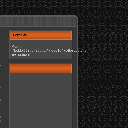
Реклама
Файл
7f5ddbf668be432bbaf47f6ed1d47c4b/sape.php
не найден!
е
в
ю
е
х
в
и
е
х
и
н