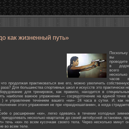
до как жизненный путь»
Поскольку
вы
проводите
в додз
всего
несколько
часов 
 что продолжая практиковаться вне его, можно увеличить собственну
 раза? Для большинства спортивных школ и искусств это практически н
борудование для тренировок, как правило, находится в специальны
ять наиболее важное упражнение — сосредоточение на единой точке 
ten ) и управление течением вашего «ки»- 24 часа в сутки. И, как н
полнении этого упражнения не при «праздношатании», а когда страдает
.
себе о расширении «ки», легко одеваясь в течении холодных зимни
 преодолевать несколько кварталов до своей автобусной остановки, пр
л» течь «ки» по всем кусочкам своего тела. Через несколько минут о
ие во всем теле.