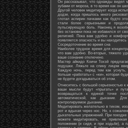
Он рассказывал, что однажды видел 
зубами от мороза, в то время как он ш
Другой человек медитирует когда испы
додзе, когда пришлось много рисковат
глотал аспирин пачками как будто эт
стали более серьезными и продол
пульсирующую боль. Наконец я возоб
без остановки пока не избавился от св
религией. Пока вам удобно и комфор
появляется опасность и вы находитесь
Сосредоточение во время сна
Наиболее трудное время для концентра
что вам удобно. Во-вторых, тяжело уд
ваше сознание отключено.
Мастер айкидо Коичи Тохэй предлага
подушки. Ляжьте на спину лицом вве
Каждую ночь, перед тем как уснуть,
больше «работать» с «ки», которая буд
не будете догадываться об этом.
Отнеситесь с большой серьезностью к к
ваши мысли будут «прыгать» и пута
возвращаться к единой точке посл
автоматической, как дыхание. Дл
контролируемое дыхание.
Медитировать желательно в тихом, изо
рот и вдыхая через нос. Но, к сожале
дыхательных упражнений. При поездке 
можете мидитировать, не привлека
положении (и сидя, и при ходьбе), а 
стороны в сторону. В обоих случаях 