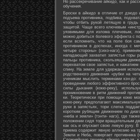
Но рассекречивание айкидо, как и рас
обучения.
Броски в айкидо в отличие от дзюдо 
подъема противника, подбива, подхват
чтобы отбить рукой летящую в грудь 
защитой. Чаще всего ключевым «инстр
уязвимыми для излома плечевым, лок
можно добиться болевого эффекта с п
если вспомнить, что на поле боя са
противником в доспехах, иногда с м
четыре стороны» (сихо-нагэ), примен
нападающий захватил запястье горы ра
пальцы противника, скользящим движе
перехватом свое запястье, и нажатием
спину. На земле для удержания исполь
родственного движения «рубки на чет
ученикам мыслить терминами кэн-до: 
проведении любого эффективного брос
силы дыхания (кокю-реку), исполь
проникновение в ритм движений против
ки. Теоретически при помощи кокю мо
кокю-реку предполагают максимальну
руки в запястьях, тори слегка подда
коротким рубящим движением по диаг
«неба и земли» (тэнти- нагэ), где так
положении сидя тори вращательным дви
как ось и опускает свою левую руку. В
приема содержит явную аллюзию на т
Земли и Неба, повергает противника (
Сложнейшую технику айкидо нельзя, к 