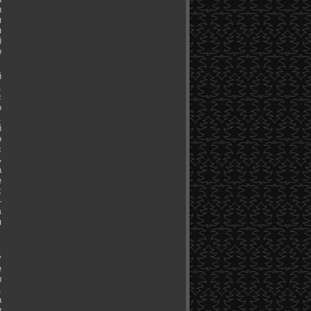
ы
я
я
й
о
й
,
с
о
.
й
о
с
ь
а
е
х
-
в
я
.
у
е
ы
,
а
и