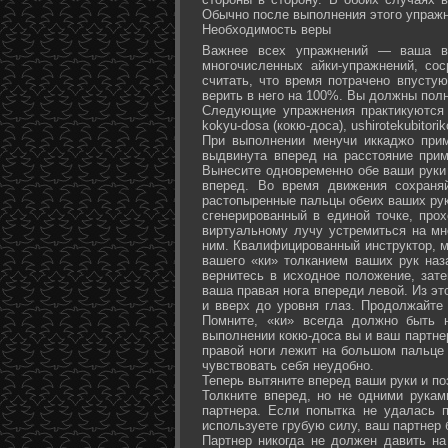
Обычно после выполнения этого упражн
Необходимость веры
Важнее всех упражнений — ваша ве
многочисленных айки-упражнений, со
считать, что время потрачено впусту
верить в него на 100%. Вы должны полн
Следующие упражнения практикуются в
kokyu-dosa (кокю-доса), ushiro­tekubitori
При выполнении менучи иккаджо прим
выдвинута вперед на расстояние прим
Вынесите одновременно обе ваши руки 
вперед. Во время движения сохраняй
растопыренные пальцы обеих ваших рук.
сгенерированный в единой точке, прох
виртуальному лучу устремиться на мн
ним. Квалифицированный инструктор, м
вашего «ки» толканием ваших рук наз
вернитесь в исходное положение, зате
ваша правая нога впереди левой. Из э
и вверх до уровня глаз. Продолжайте
Помните, «ки» всегда должно быть 
выполнении кокю-доса вы и ваш партне
правой ноги лежит на большом пальце л
чувствовать себя неудобно.
Теперь вытяните вперед ваши руки и поз
Толкните вперед, но не одними рука
партнера. Если попытка не удалась п
используете грубую силу, ваш партнер
Партнер никогда не должен давить н