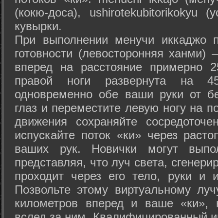
(кокю-доса), ushiro­tekubitori­kokyu 
кувырки.
При выполнении менучи иккаджо п
готовности (левосторонняя ханми) 
вперед на расстояние примерно 2
правой ноги развернута на 45
одновременно обе ваши руки от б
глаз и переместите левую ногу на п
движения сохраняйте сосредоточе
испускайте поток «ки» через раст
ваших рук. Новички могут выпол
представляя, что луч света, сгенери
проходит через его тело, руки и и
Позвольте этому виртуальному луч
километров вперед и ваше «ки», 
вслед за ним. Квалифицированный и