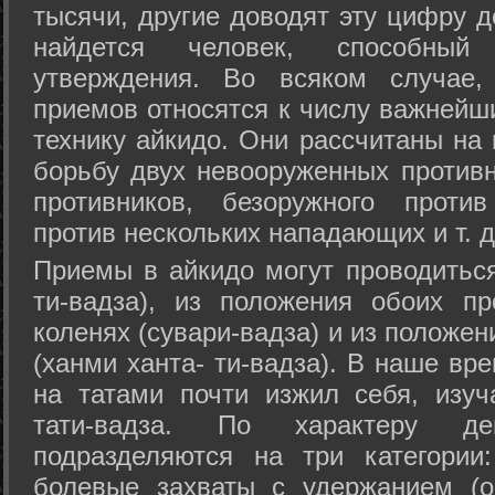
тысячи, другие доводят эту цифру д
найдется человек, способный
утверждения. Во всяком случае,
приемов относятся к числу важнейш
технику айкидо. Они рассчитаны на
борьбу двух невооруженных противн
противников, безоружного против
против нескольких нападающих и т. д
Приемы в айкидо могут проводиться
ти-вадза), из положения обоих п
коленях (сувари-вадза) и из положе
(ханми ханта- ти-вадза). В наше вр
на татами почти изжил себя, изу
тати-вадза. По характеру д
подразделяются на три категории: 
болевые захваты с удержанием (ос