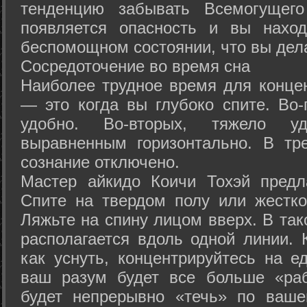
тенденцию забывать Всемогущего
появляется опасность и вы нахо
беспомощном состоянии, что вы дел
Сосредоточение во время сна
Наиболее трудное время для концен
— это когда вы глубоко спите. Во-
удобно. Во-вторых, тяжело у
выравненным горизонтально. В тр
сознание отключено.
Мастер айкидо Коичи Тохэй предл
Спите на твердом полу или жестко
Ляжьте на спину лицом вверх. В та
располагается вдоль одной линии. 
как уснуть, концентрируйтесь на е
ваш разум будет все больше «раб
будет непрерывно «течь» по ваше