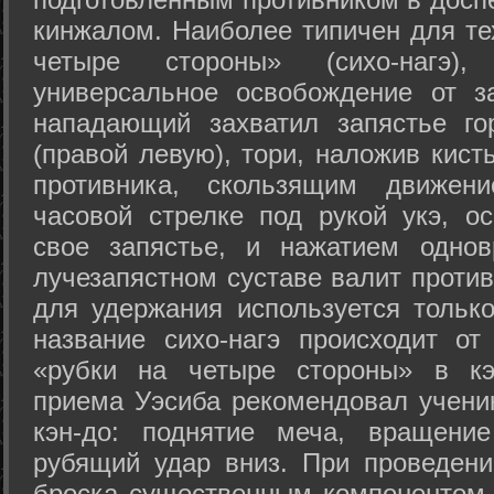
кинжалом. Наиболее типичен для те
четыре стороны» (сихо-нагэ)
универсальное освобождение от з
нападающий захватил запястье го
(правой левую), тори, наложив кист
противника, скользящим движени
часовой стрелке под рукой укэ, о
свое запястье, и нажатием одно
лучезапястном суставе валит против
для удержания используется только
название сихо-нагэ происходит от
«рубки на четыре стороны» в кэ
приема Уэсиба рекомендовал учен
кэн-до: поднятие меча, вращени
рубящий удар вниз. При проведен
броска существенным компонентом 