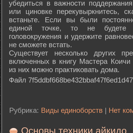
убедиться в важности поддержания
или циновке перекувыркнитесь, с
встаньте. Если вы были постоянн
единой точке, то не будете 
головокружения и удержите равнове
не сможете встать.
Существует несколько других пре
включенных в книгу Мастера Коичи 
из них можно практиковать дома.
Файл 7f5ddbf668be432bbaf47f6ed1d47
Рубрика:
Виды единоборств
|
Нет ко
Основы техники айкидо