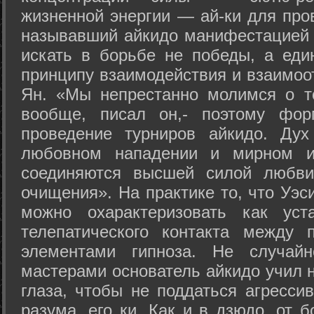
жизненной энергии — ай-ки для про
называвший айкидо манифестацией 
искать в борьбе не победы, а еди
принципу взаимодействия и взаимоо
Ян. «Мы непрестанно молимся о т
вообще, писал он,- поэтому фо
проведение турниров айкидо. Дух
любовном нападении и мирном ис
соединяются высшей силой любви
очищения». На практике то, что Уэ
можно охарактеризовать как уст
телепатического контакта между 
элементами гипноза. Не случай
мастерами основатель айкидо учил н
глаза, чтобы не поддаться агресси
разума, его ки. Как и в дзюдо, от 