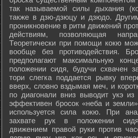
так называемой силы дыхания (ко
также в дзю-дзюцу и дзюдо. Други
проникновение в ритм движений прот
действиям, позволяющая напра
Теоретически при помощи кокю мож
вообще без противодействия. Бро
предполагают максимальную конц
положении сидя, будучи схвачен за
тори слегка поддается рывку впер
вверх, словно вздымая меч, и коро
по диагонали вниз выводит укэ из
эффективен бросок «неба и земли» (
используется сила кокю. При ан
захвате рук в положении сид
движением правой руки против час
левую руку укэ как ось и опуска