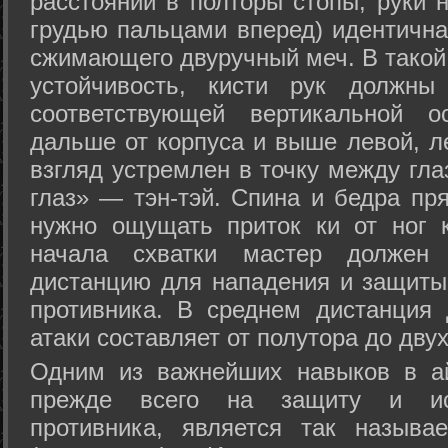
расстоянии в полторы стопы, руки 
грудью пальцами вперед) идентична
сжимающего двуручный меч. В такой
устойчивость, кисти рук должны
соответствующей вертикальной о
дальше от корпуса и выше левой, л
взгляд устремлен в точку между гла
глаз» — тэн-тэй. Спина и бедра пр
нужно ощущать приток ки от ног 
начала схватки мастер должен 
дистанцию для нападения и защиты 
противника. В среднем дистанция
атаки составляет от полутора до дву
Одним из важнейших навыков в ай
прежде всего на защиту и исп
противника, является так называ