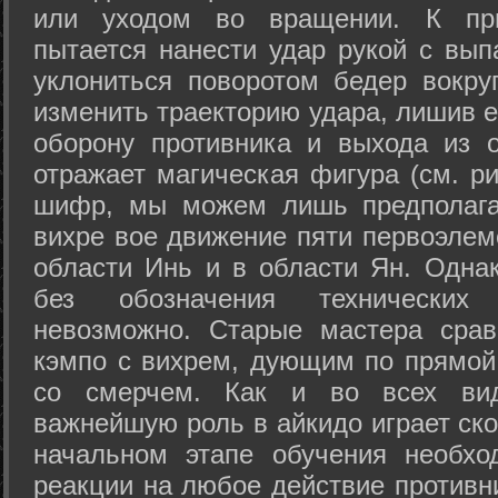
или уходом во вращении. К при
пытается нанести удар рукой с вып
уклониться поворотом бедер вокру
изменить траекторию удара, лишив е
оборону противника и выхода из 
отражает магическая фигура (см. ри
шифр, мы можем лишь предполагат
вихре вое движение пяти первоэлеме
области Инь и в области Ян. Одна
без обозначения технических
невозможно. Старые мастера срав
кэмпо с вихрем, дующим по прямой
со смерчем. Как и во всех вида
важнейшую роль в айкидо играет ско
начальном этапе обучения необхо
реакции на любое действие противн