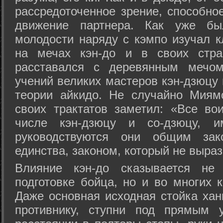
рассредоточенное зрение, способно
движение партнера. Как уже бы
молодости наряду с кэмпо изучал к
на мечах кэн-до и в своих стра
расставался с деревянным мечом 
учений великих мастеров кэн-дзюцу 
теории айкидо. Не случайно Миям
своих трактатов заметил: «Все вои
числе кэн-дзюцу и со-дзюцу, 
руководствуются они общим зак
единства, законом, который не выра
Влияние кэн-до сказывается не 
подготовке бойца, но и во многих 
Даже основная исходная стойка хан
противнику, ступни под прямым 