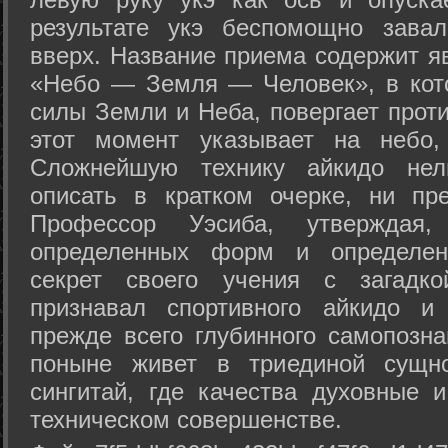
результате укэ беспомощно зава
вверх. Название приема содержит я
«Небо — Земля — Человек», в кото
силы Земли и Неба, повергает проти
этот момент указывает на небо,
Сложнейшую технику айкидо нел
описать в кратком очерке, ни пр
Профессор Уэсиба, утверждая
определенных форм и определенн
секрет своего учения с загадк
признавал спортивного айкидо и
прежде всего глубинного самопозна
поныне живет в триединой сущно
сингитай, где качества духовные 
техническом совершенстве.