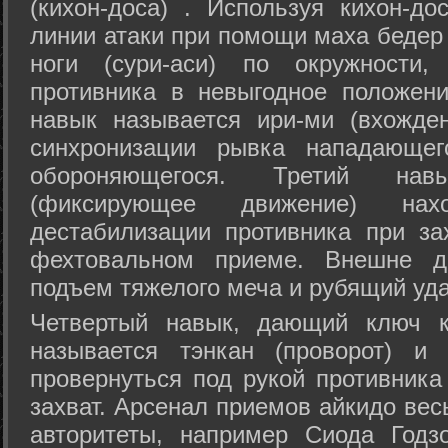
(кихон-доса) . Используя кихон-до
линии атаки при помощи маха бедер
ноги (сури-аси) по окружности
противника в невыгодное положен
навык называется ири-ми (вхожде
синхронизации рывка нападающе
обороняющегося. Третий на
(фиксирующее движение) на
дестабилизации противника при за
фехтовальном приеме. Внешне дв
подъем тяжелого меча и рубящий уда
Четвертый навык, дающий ключ к
называется тэнкан (проворот) и
провернуться под рукой противника
захват. Арсенал приемов айкидо ве
авторитеты, например Сиода Годз