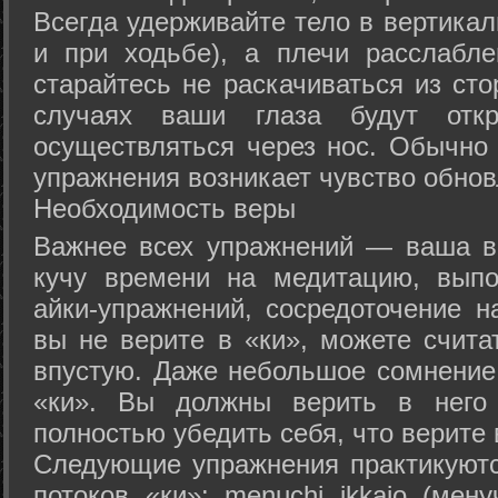
Всегда удерживайте тело в вертикал
и при ходьбе), а плечи расслабл
старайтесь не раскачиваться из сто
случаях ваши глаза будут отк
осуществляться через нос. Обычно 
упражнения возникает чувство обнов
Необходимость веры
Важнее всех упражнений — ваша в
кучу времени на медитацию, выпо
айки-упражнений, сосредоточение н
вы не верите в «ки», можете счита
впустую. Даже небольшое сомнение 
«ки». Вы должны верить в нег
полностью убедить себя, что верите 
Следующие упражнения практикуютс
потоков «ки»: menuchi ikkajo (мену