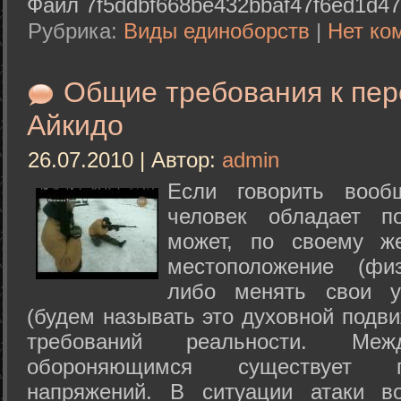
Файл 7f5ddbf668be432bbaf47f6ed1d47
Рубрика:
Виды единоборств
|
Нет ко
Общие требования к пе
Айкидо
26.07.2010 | Автор:
admin
Если говорить вооб
человек обладает п
может, по своему ж
местоположение (физ
либо менять свои у
(будем называть это духовной подв
требований реальности. М
обороняющимся существует п
напряжений. В ситуации атаки в