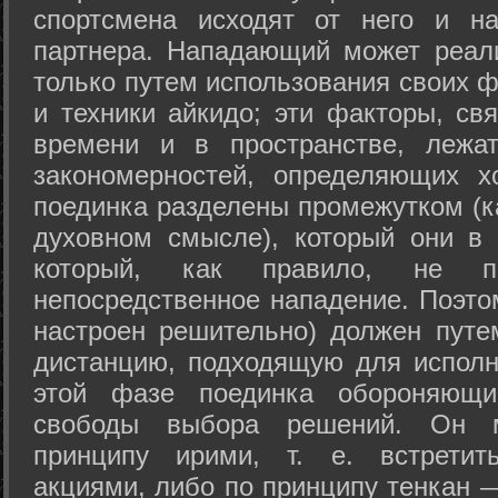
спортсмена исходят от него и на
партнера. Нападающий может реал
только путем использования своих 
и техники айкидо; эти факторы, св
времени и в пространстве, лежа
закономерностей, определяющих х
поединка разделены промежутком (ка
духовном смысле), который они в 
который, как правило, не по
непосредственное нападение. Поэто
настроен решительно) должен путе
дистанцию, подходящую для исполн
этой фазе поединка обороняющ
свободы выбора решений. Он м
принципу ирими, т. е. встретит
акциями, либо по принципу тенкан —