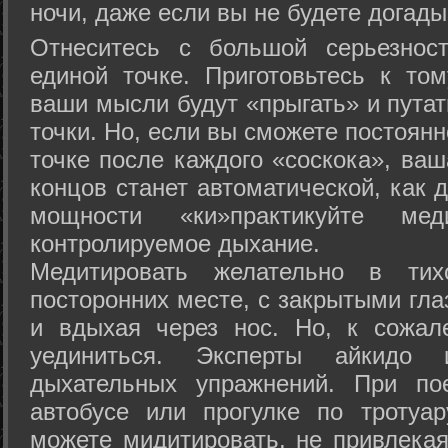
ночи, даже если вы не будете догады
Отнеситесь с большой серьезнос
единой точке. Приготовьтесь к том
ваши мысли будут «прыгать» и путат
точки. Но, если вы сможете постоян
точке после каждого «соскока», ваш
концов станет автоматической, как 
мощности «ки»практикуйте ме
контролируемое дыхание.
Медитировать желательно в тих
посторонних месте, с закрытыми гла
и вдыхая через нос. Но, к сожа
уединиться. Эксперты айкидо 
дыхательных упражнений. При по
автобусе или прогулке по тротуа
можете мидитировать, не привлека