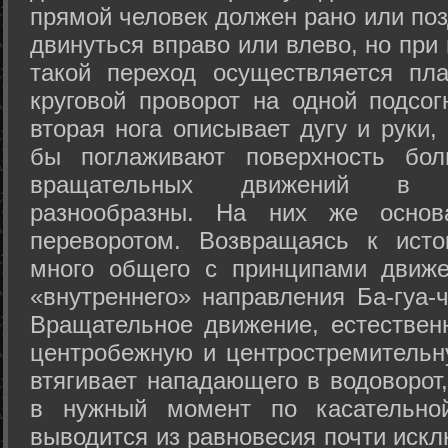
прямой человек должен рано или поз
двинуться вправо или влево, но пр
такой переход осуществляется пл
круговой проворот на одной подсог
вторая нога описывает дугу и руки,
бы поглаживают поверхность бол
вращательных движений в а
разнообразны. На них же осно
переворотом. Возвращаясь к ист
много общего с принципами движе
«внутреннего» направления Ба-гуа-
Вращательное движение, естественн
центробежную и центростремительн
втягивает нападающего в водоворот,
в нужный момент по касательной
выводится из равновесия почти иск