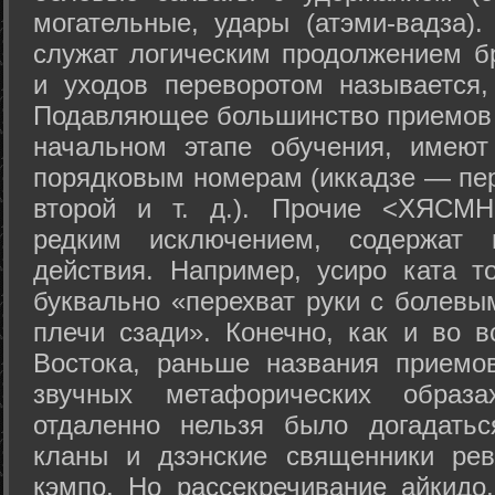
могательные, удары (атэми-вадза).
служат логическим продолжением бр
и уходов переворотом называется,
Подавляющее большинство приемов 
начальном этапе обучения, имеют
порядковым номерам (иккадзе — пер
второй и т. д.). Прочие <ХЯСМН
редким исключением, содержат 
действия. Например, усиро ката то
буквально «перехват руки с болевы
плечи сзади». Конечно, как и во в
Востока, раньше названия прием
звучных метафорических образ
отдаленно нельзя было догадатьс
кланы и дзэнские священники рев
кэмпо. Но рассекречивание айкидо,