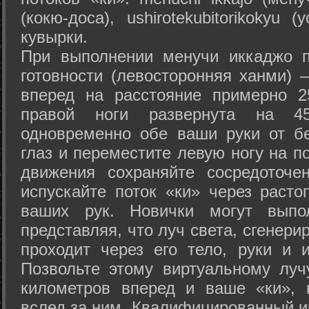
(кокю-доса), ushiro­tekubitori­kokyu 
кувырки.
При выполнении менучи иккаджо п
готовности (левосторонняя ханми) 
вперед на расстояние примерно 2
правой ноги развернута на 45
одновременно обе ваши руки от б
глаз и переместите левую ногу на п
движения сохраняйте сосредоточе
испускайте поток «ки» через раст
ваших рук. Новички могут выпол
представляя, что луч света, сгенери
проходит через его тело, руки и и
Позвольте этому виртуальному луч
километров вперед и ваше «ки», 
вслед за ним. Квалифицированный и