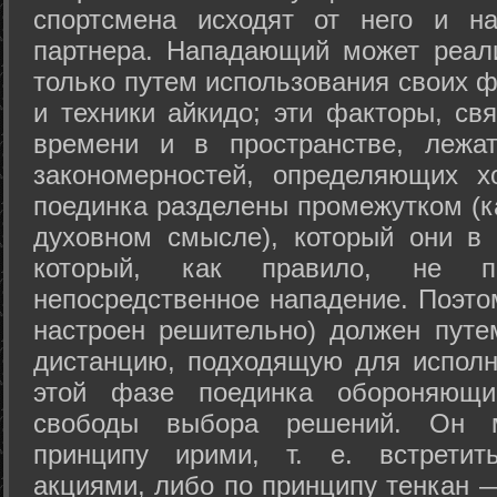
спортсмена исходят от него и на
партнера. Нападающий может реал
только путем использования своих 
и техники айкидо; эти факторы, св
времени и в пространстве, лежа
закономерностей, определяющих х
поединка разделены промежутком (ка
духовном смысле), который они в 
который, как правило, не по
непосредственное нападение. Поэто
настроен решительно) должен путе
дистанцию, подходящую для исполн
этой фазе поединка обороняющ
свободы выбора решений. Он м
принципу ирими, т. е. встретит
акциями, либо по принципу тенкан —