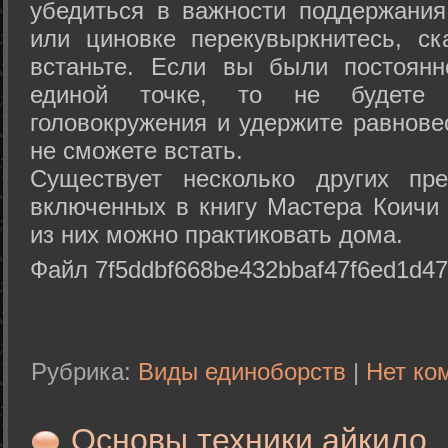
убедиться в важности поддержания
или циновке перекувыркнитесь, с
встаньте. Если вы были постоянн
единой точке, то не будете 
головокружения и удержите равнове
не сможете встать.
Существует несколько других пре
включенных в книгу Мастера Коичи 
из них можно практиковать дома.
Файл 7f5ddbf668be432bbaf47f6ed1d47
Рубрика:
Виды единоборств
|
Нет ко
Основы техники айкидо