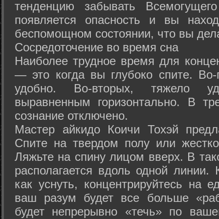
тенденцию забывать Всемогущего
появляется опасность и вы нахо
беспомощном состоянии, что вы дел
Сосредоточение во время сна
Наиболее трудное время для концен
— это когда вы глубоко спите. Во-
удобно. Во-вторых, тяжело у
выравненным горизонтально. В тр
сознание отключено.
Мастер айкидо Коичи Тохэй предл
Спите на твердом полу или жестко
Ляжьте на спину лицом вверх. В та
располагается вдоль одной линии. 
как уснуть, концентрируйтесь на е
ваш разум будет все больше «раб
будет непрерывно «течь» по ваше