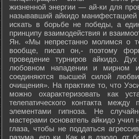
жизненной энергии — ай-ки для про
называвший айкидо манифестацией 
искать в борьбе не победы, а еди
принципу взаимодействия и взаимоо
Ян. «Мы непрестанно молимся о т
вообще, писал он,- поэтому фо
проведение турниров айкидо. Дух
любовном нападении и мирном ис
соединяются высшей силой любви
очищения». На практике то, что Уэ
можно охарактеризовать как уст
телепатического контакта между 
элементами гипноза. Не случай
мастерами основатель айкидо учил н
глаза, чтобы не поддаться агресси
разума, его ки. Как и в дзюдо, от 