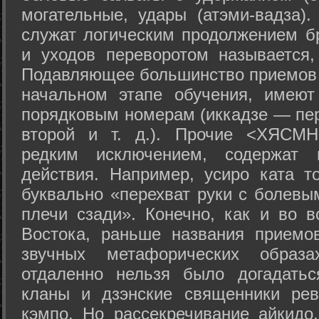
могательные, удары (атэми-вадза).
служат логическим продолжением бр
и уходов переворотом называется,
Подавляющее большинство приемов 
начальном этапе обучения, имеют
порядковым номерам (иккадзе — пер
второй и т. д.). Прочие <ХЯСМН
редким исключением, содержат 
действия. Например, усиро ката то
буквально «перехват руки с болевы
плечи сзади». Конечно, как и во в
Востока, раньше названия прием
звучных метафорических образ
отдаленно нельзя было догадатьс
кланы и дзэнские священники рев
кэмпо. Но рассекречивание айкидо,