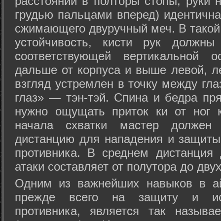
расстоянии в полторы стопы, руки 
грудью пальцами вперед) идентична
сжимающего двуручный меч. В такой
устойчивость, кисти рук должны
соответствующей вертикальной о
дальше от корпуса и выше левой, л
взгляд устремлен в точку между гла
глаз» — тэн-тэй. Спина и бедра пр
нужно ощущать приток ки от ног 
начала схватки мастер должен 
дистанцию для нападения и защиты 
противника. В среднем дистанция
атаки составляет от полутора до дву
Одним из важнейших навыков в ай
прежде всего на защиту и исп
противника, является так называ