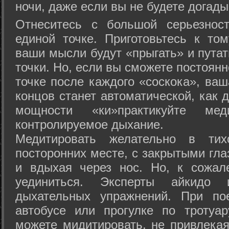
ночи, даже если вы не будете догады
Отнеситесь с большой серьезнос
единой точке. Приготовьтесь к том
ваши мысли будут «прыгать» и путат
точки. Но, если вы сможете постоян
точке после каждого «соскока», ваш
концов станет автоматической, как 
мощности «ки»практикуйте ме
контролируемое дыхание.
Медитировать желательно в тих
посторонних месте, с закрытыми гла
и вдыхая через нос. Но, к сожа
уединиться. Эксперты айкидо 
дыхательных упражнений. При по
автобусе или прогулке по тротуа
можете мидитировать, не привлека