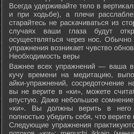
Всегда удерживайте тело в вертикал
и при ходьбе), а плечи расслабл
старайтесь не раскачиваться из сто
случаях ваши глаза будут отк
осуществляться через нос. Обычно 
упражнения возникает чувство обнов
Необходимость веры
Важнее всех упражнений — ваша в
кучу времени на медитацию, выпо
айки-упражнений, сосредоточение н
вы не верите в «ки», можете счита
впустую. Даже небольшое сомнение 
«ки». Вы должны верить в нег
полностью убедить себя, что верите 
Следующие упражнения практикуютс
потоков «ки»: menuchi ikkajo (мену