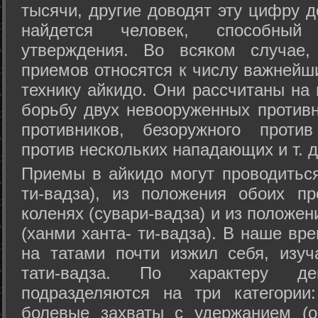
тысячи, другие доводят эту цифру д
найдется человек, способный
утверждения. Во всяком случае,
приемов относятся к числу важнейш
технику айкидо. Они рассчитаны на
борьбу двух невооруженных противн
противников, безоружного против
против нескольких нападающих и т. д
Приемы в айкидо могут проводиться
ти-вадза), из положения обоих п
коленях (сувари-вадза) и из положе
(ханми ханта- ти-вадза). В наше вр
на татами почти изжил себя, изу
тати-вадза. По характеру д
подразделяются на три категории: 
болевые захваты с удержанием (ос