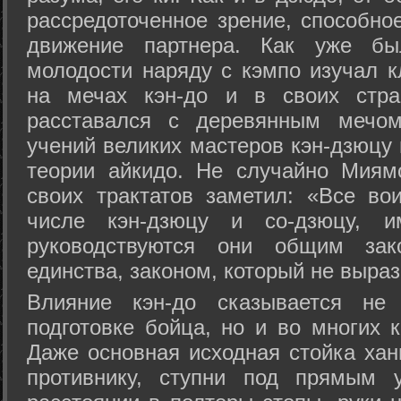
рассредоточенное зрение, способно
движение партнера. Как уже бы
молодости наряду с кэмпо изучал к
на мечах кэн-до и в своих стра
расставался с деревянным мечом 
учений великих мастеров кэн-дзюцу 
теории айкидо. Не случайно Миям
своих трактатов заметил: «Все вои
числе кэн-дзюцу и со-дзюцу, 
руководствуются они общим зак
единства, законом, который не выра
Влияние кэн-до сказывается не 
подготовке бойца, но и во многих 
Даже основная исходная стойка хан
противнику, ступни под прямым 