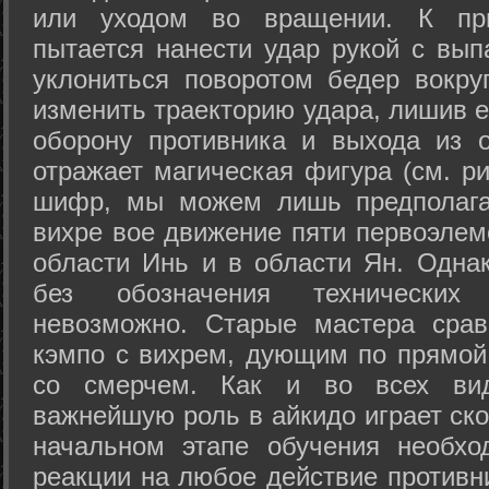
или уходом во вращении. К при
пытается нанести удар рукой с вып
уклониться поворотом бедер вокру
изменить траекторию удара, лишив е
оборону противника и выхода из 
отражает магическая фигура (см. ри
шифр, мы можем лишь предполагат
вихре вое движение пяти первоэлеме
области Инь и в области Ян. Одна
без обозначения технических
невозможно. Старые мастера срав
кэмпо с вихрем, дующим по прямой
со смерчем. Как и во всех вида
важнейшую роль в айкидо играет ско
начальном этапе обучения необхо
реакции на любое действие противн