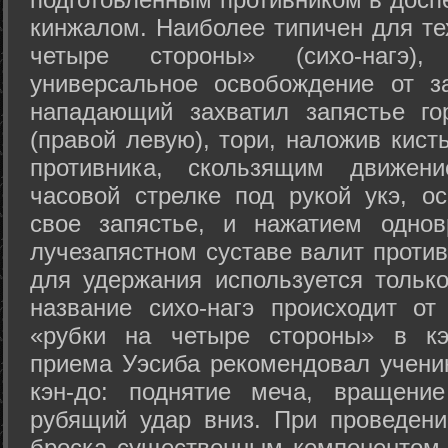
кинжалом. Наиболее типичен для те
четыре стороны» (сихо-нагэ)
универсальное освобождение от з
нападающий захватил запястье го
(правой левую), тори, наложив кист
противника, скользящим движени
часовой стрелке под рукой укэ, о
свое запястье, и нажатием одно
лучезапястном суставе валит против
для удержания используется только
название сихо-нагэ происходит от
«рубки на четыре стороны» в кэ
приема Уэсиба рекомендовал учен
кэн-до: поднятие меча, вращени
рубящий удар вниз. При проведен
броска существенным компонентом 