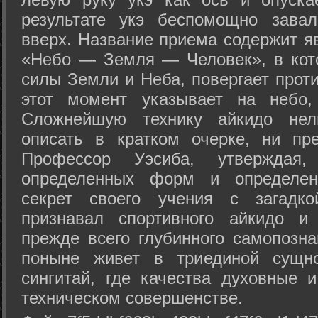
результате укэ беспомощно зава
вверх. Название приема содержит я
«Небо — Земля — Человек», в кото
силы Земли и Неба, повергает проти
этот момент указывает на небо,
Сложнейшую технику айкидо нел
описать в кратком очерке, ни пр
Профессор Уэсиба, утверждая
определенных форм и определенн
секрет своего учения с загадк
признавал спортивного айкидо и
прежде всего глубинного самопозна
поныне живет в триединой сущно
сингитай, где качества духовные 
техническом совершенстве.