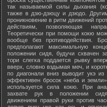
так называемой силы дыхания (ко
также в дзю-дзюцу и дзюдо. Други
проникновение в ритм движений прот
действиям, позволяющая напра
Теоретически при помощи кокю мож
вообще без противодействия. Бро
предполагают максимальную конц
положении сидя, будучи схвачен за
тори слегка поддается рывку впер
вверх, словно вздымая меч, и коро
по диагонали вниз выводит укэ из
эффективен бросок «неба и земли» (
используется сила кокю. При ан
захвате рук в положении сид
движением правой руки против час
левую руку укэ как ось и опуска