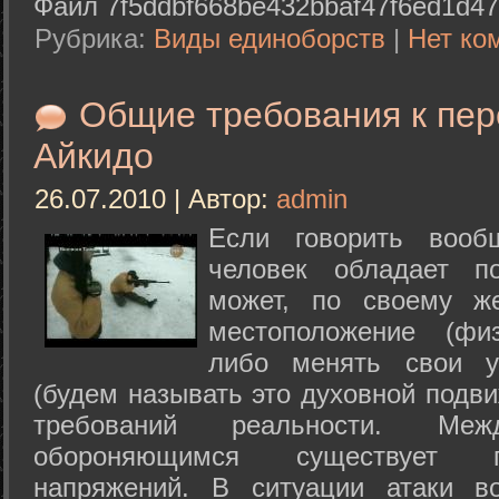
Файл 7f5ddbf668be432bbaf47f6ed1d47
Рубрика:
Виды единоборств
|
Нет ко
Общие требования к пе
Айкидо
26.07.2010 | Автор:
admin
Если говорить вооб
человек обладает п
может, по своему ж
местоположение (физ
либо менять свои у
(будем называть это духовной подв
требований реальности. М
обороняющимся существует п
напряжений. В ситуации атаки в