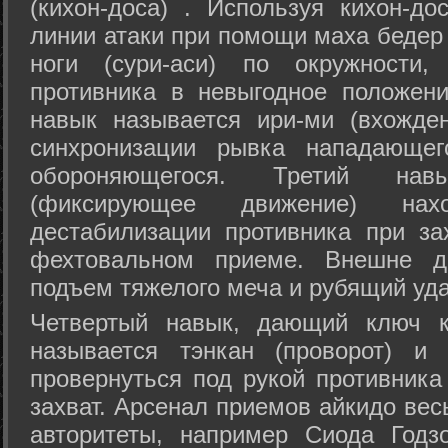
(кихон-доса) . Используя кихон-до
линии атаки при помощи маха бедер
ноги (сури-аси) по окружности
противника в невыгодное положен
навык называется ири-ми (вхожде
синхронизации рывка нападающе
обороняющегося. Третий на
(фиксирующее движение) на
дестабилизации противника при за
фехтовальном приеме. Внешне дв
подъем тяжелого меча и рубящий уда
Четвертый навык, дающий ключ к
называется тэнкан (проворот) и
провернуться под рукой противника
захват. Арсенал приемов айкидо ве
авторитеты, например Сиода Годз