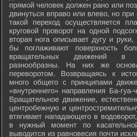
прямой человек должен рано или поз
двинуться вправо или влево, но пр
такой переход осуществляется пл
круговой проворот на одной подсог
вторая нога описывает дугу и руки,
бы поглаживают поверхность бол
вращательных движений в а
разнообразны. На них же осно
переворотом. Возвращаясь к ист
много общего с принципами движе
«внутреннего» направления Ба-гуа-
Вращательное движение, естественн
центробежную и центростремительн
втягивает нападающего в водоворот,
в нужный момент по касательной
выводится из равновесия почти иск