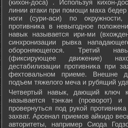
(кихон-доса) . Используя кихон-до
линии атаки при помощи маха бедер
ноги (сури-аси) по окружности
противника в невыгодное положен
навык называется ири-ми (вхожде
синхронизации рывка нападающе
обороняющегося. Третий на
(фиксирующее движение) на
дестабилизации противника при за
фехтовальном приеме. Внешне дв
подъем тяжелого меча и рубящий уда
Четвертый навык, дающий ключ к
называется тэнкан (проворот) и
провернуться под рукой противника
захват. Арсенал приемов айкидо ве
авторитеты, например Сиода Годз