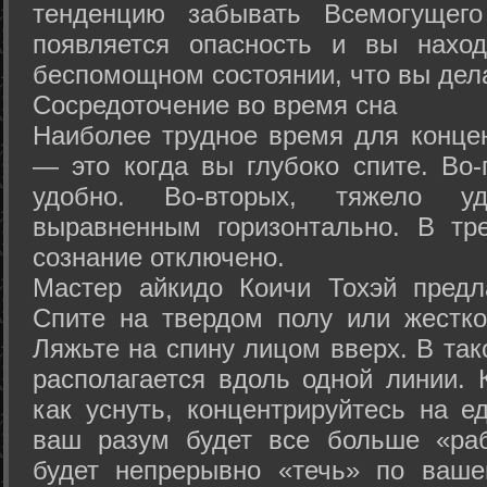
тенденцию забывать Всемогущего
появляется опасность и вы нахо
беспомощном состоянии, что вы дел
Сосредоточение во время сна
Наиболее трудное время для концен
— это когда вы глубоко спите. Во-
удобно. Во-вторых, тяжело у
выравненным горизонтально. В тр
сознание отключено.
Мастер айкидо Коичи Тохэй предл
Спите на твердом полу или жестко
Ляжьте на спину лицом вверх. В та
располагается вдоль одной линии. 
как уснуть, концентрируйтесь на е
ваш разум будет все больше «раб
будет непрерывно «течь» по ваше