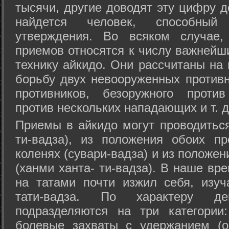
тысячи, другие доводят эту цифру д
найдется человек, способный
утверждения. Во всяком случае,
приемов относятся к числу важнейш
технику айкидо. Они рассчитаны на
борьбу двух невооруженных противн
противников, безоружного против
против нескольких нападающих и т. д
Приемы в айкидо могут проводиться
ти-вадза), из положения обоих п
коленях (сувари-вадза) и из положе
(ханми ханта- ти-вадза). В наше вр
на татами почти изжил себя, изу
тати-вадза. По характеру д
подразделяются на три категории: 
болевые захваты с удержанием (ос