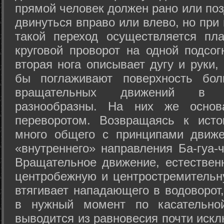
прямой человек должен рано или поз
двинуться вправо или влево, но пр
такой переход осуществляется пл
круговой проворот на одной подсог
вторая нога описывает дугу и руки,
бы поглаживают поверхность бол
вращательных движений в а
разнообразны. На них же осно
переворотом. Возвращаясь к ист
много общего с принципами движе
«внутреннего» направления Ба-гуа-
Вращательное движение, естественн
центробежную и центростремительн
втягивает нападающего в водоворот,
в нужный момент по касательной
выводится из равновесия почти иск