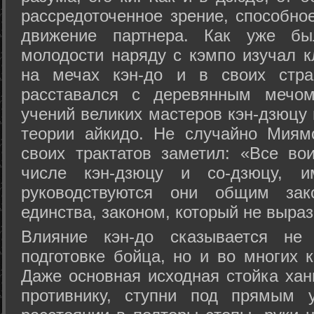
рассредоточенное зрение, способно
движение партнера. Как уже бы
молодости наряду с кэмпо изучал к
на мечах кэн-до и в своих стра
расставался с деревянным мечом 
учений великих мастеров кэн-дзюцу 
теории айкидо. Не случайно Миям
своих трактатов заметил: «Все вои
числе кэн-дзюцу и со-дзюцу, 
руководствуются они общим зак
единства, законом, который не выра
Влияние кэн-до сказывается не 
подготовке бойца, но и во многих 
Даже основная исходная стойка хан
противнику, ступни под прямым 