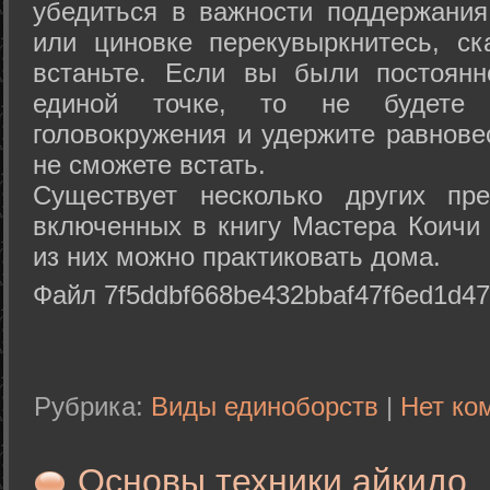
убедиться в важности поддержания
или циновке перекувыркнитесь, с
встаньте. Если вы были постоянн
единой точке, то не будете 
головокружения и удержите равнове
не сможете встать.
Существует несколько других пре
включенных в книгу Мастера Коичи 
из них можно практиковать дома.
Файл 7f5ddbf668be432bbaf47f6ed1d47
Рубрика:
Виды единоборств
|
Нет ко
Основы техники айкидо