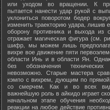
или уходом во вращении. К при
пытается нанести удар рукой с вып
уклониться поворотом бедер вокру
изменить траекторию удара, лишив е
оборону противника и выхода из 
отражает магическая фигура (см. ри
шифр, мы можем лишь предполагат
вихре вое движение пяти первоэлеме
области Инь и в области Ян. Одна
без обозначения технических
невозможно. Старые мастера срав
кэмпо с вихрем, дующим по прямой
со смерчем. Как и во всех вида
важнейшую роль в айкидо играет ско
начальном этапе обучения необхо
реакции на любое действие противн