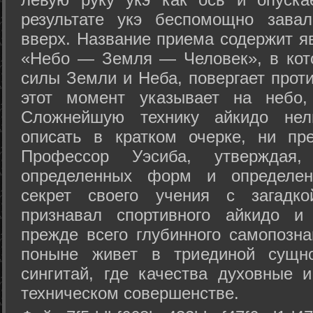
результате укэ беспомощно зава
вверх. Название приема содержит я
«Небо — Земля — Человек», в кото
силы Земли и Неба, повергает проти
этот момент указывает на небо,
Сложнейшую технику айкидо нел
описать в кратком очерке, ни пр
Профессор Уэсиба, утверждая
определенных форм и определенн
секрет своего учения с загадк
признавал спортивного айкидо и
прежде всего глубинного самопозна
поныне живет в триединой сущно
сингитай, где качества духовные 
техническом совершенстве.