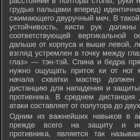
расстоянии в полторы стопы, руки 
грудью пальцами вперед) идентична
сжимающего двуручный меч. В такой
устойчивость, кисти рук должны
соответствующей вертикальной о
дальше от корпуса и выше левой, л
взгляд устремлен в точку между гла
глаз» — тэн-тэй. Спина и бедра пр
нужно ощущать приток ки от ног 
начала схватки мастер должен 
дистанцию для нападения и защиты 
противника. В среднем дистанция
атаки составляет от полутора до дву
Одним из важнейших навыков в ай
прежде всего на защиту и исп
противника, является так называ