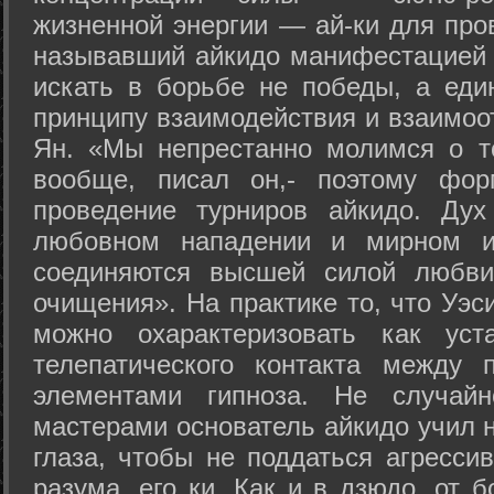
жизненной энергии — ай-ки для про
называвший айкидо манифестацией 
искать в борьбе не победы, а еди
принципу взаимодействия и взаимоо
Ян. «Мы непрестанно молимся о т
вообще, писал он,- поэтому фо
проведение турниров айкидо. Дух
любовном нападении и мирном ис
соединяются высшей силой любви
очищения». На практике то, что Уэ
можно охарактеризовать как уст
телепатического контакта между 
элементами гипноза. Не случай
мастерами основатель айкидо учил н
глаза, чтобы не поддаться агресси
разума, его ки. Как и в дзюдо, от 