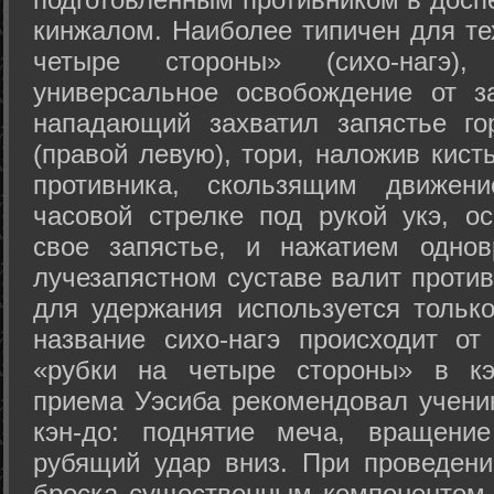
кинжалом. Наиболее типичен для те
четыре стороны» (сихо-нагэ)
универсальное освобождение от з
нападающий захватил запястье го
(правой левую), тори, наложив кист
противника, скользящим движени
часовой стрелке под рукой укэ, о
свое запястье, и нажатием одно
лучезапястном суставе валит против
для удержания используется только
название сихо-нагэ происходит от
«рубки на четыре стороны» в кэ
приема Уэсиба рекомендовал учен
кэн-до: поднятие меча, вращени
рубящий удар вниз. При проведен
броска существенным компонентом 