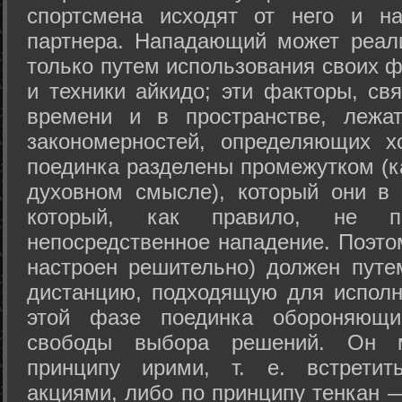
спортсмена исходят от него и на
партнера. Нападающий может реал
только путем использования своих 
и техники айкидо; эти факторы, св
времени и в пространстве, лежа
закономерностей, определяющих х
поединка разделены промежутком (ка
духовном смысле), который они в 
который, как правило, не по
непосредственное нападение. Поэто
настроен решительно) должен путе
дистанцию, подходящую для исполн
этой фазе поединка обороняющ
свободы выбора решений. Он м
принципу ирими, т. е. встретит
акциями, либо по принципу тенкан —