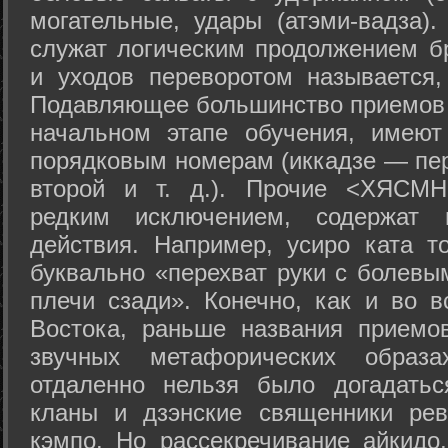
могательные, удары (атэми-вадза).
служат логическим продолжением бр
и уходов переворотом называется,
Подавляющее большинство приемов 
начальном этапе обучения, имеют
порядковым номерам (иккадзе — пер
второй и т. д.). Прочие <ХЯСМН
редким исключением, содержат 
действия. Например, усиро ката то
буквально «перехват руки с болевы
плечи сзади». Конечно, как и во в
Востока, раньше названия прием
звучных метафорических образ
отдаленно нельзя было догадатьс
кланы и дзэнские священники рев
кэмпо. Но рассекречивание айкидо,