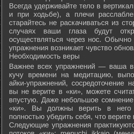
Всегда удерживайте тело в вертикал
и при ходьбе), а плечи расслабл
старайтесь не раскачиваться из сто
случаях ваши глаза будут отк
осуществляться через нос. Обычно 
упражнения возникает чувство обнов
Необходимость веры
Важнее всех упражнений — ваша в
кучу времени на медитацию, выпо
айки-упражнений, сосредоточение н
вы не верите в «ки», можете счита
впустую. Даже небольшое сомнение 
«ки». Вы должны верить в нег
полностью убедить себя, что верите 
Следующие упражнения практикуютс
потоков «ки»: menuchi ikkajo (мену