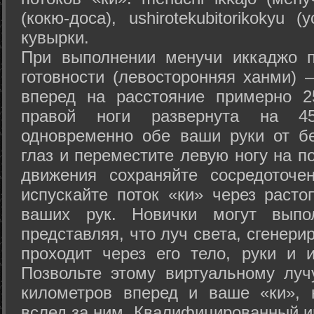
(кокю-доса), ushiro­tekubitori­kokyu 
кувырки.
При выполнении менучи иккаджо п
готовности (левосторонняя ханми) 
вперед на расстояние примерно 2
правой ноги развернута на 45
одновременно обе ваши руки от б
глаз и переместите левую ногу на п
движения сохраняйте сосредоточе
испускайте поток «ки» через раст
ваших рук. Новички могут выпол
представляя, что луч света, сгенери
проходит через его тело, руки и и
Позвольте этому виртуальному луч
километров вперед и ваше «ки», 
вслед за ним. Квалифицированный и