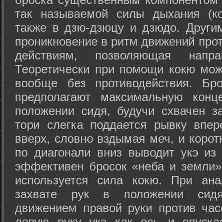
так называемой силы дыхания (ко
также в дзю-дзюцу и дзюдо. Други
проникновение в ритм движений прот
действиям, позволяющая напра
Теоретически при помощи кокю мож
вообще без противодействия. Бро
предполагают максимальную конц
положении сидя, будучи схвачен за
тори слегка поддается рывку впер
вверх, словно вздымая меч, и коро
по диагонали вниз выводит укэ из
эффективен бросок «неба и земли» (
используется сила кокю. При ан
захвате рук в положении сид
движением правой руки против час
левую руку укэ как ось и опуска