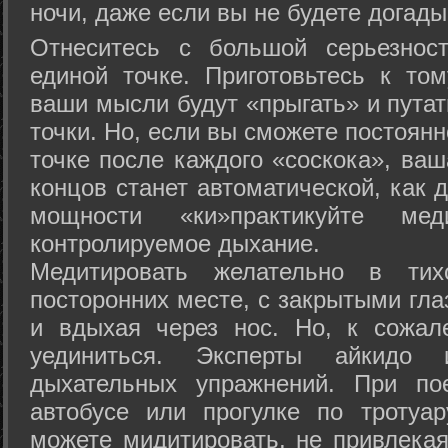
ночи, даже если вы не будете догады
Отнеситесь с большой серьезнос
единой точке. Приготовьтесь к том
ваши мысли будут «прыгать» и путат
точки. Но, если вы сможете постоян
точке после каждого «соскока», ваш
концов станет автоматической, как 
мощности «ки»практикуйте ме
контролируемое дыхание.
Медитировать желательно в тих
посторонних месте, с закрытыми гла
и вдыхая через нос. Но, к сожа
уединиться. Эксперты айкидо 
дыхательных упражнений. При по
автобусе или прогулке по тротуа
можете мидитировать, не привлека