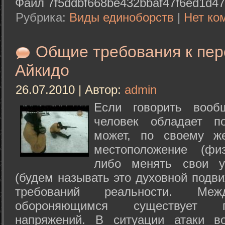
Файл 7f5ddbf668be432bbaf47f6ed1d47
Рубрика:
Виды единоборств
|
Нет ко
Общие требования к пе
Айкидо
26.07.2010 | Автор:
admin
Если говорить вооб
человек обладает п
может, по своему ж
местоположение (физ
либо менять свои у
(будем называть это духовной подв
требований реальности. М
обороняющимся существует п
напряжений. В ситуации атаки в