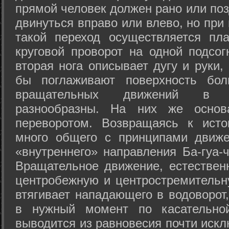
прямой человек должен рано или поз
двинуться вправо или влево, но пр
такой переход осуществляется пл
круговой проворот на одной подсог
вторая нога описывает дугу и руки,
бы поглаживают поверхность бол
вращательных движений в а
разнообразны. На них же осно
переворотом. Возвращаясь к ист
много общего с принципами движе
«внутреннего» направления Ба-гуа-
Вращательное движение, естественн
центробежную и центростремительн
втягивает нападающего в водоворот,
в нужный момент по касательной
выводится из равновесия почти иск