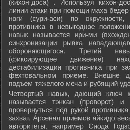
(кихон-доса) . Используя кихон-до
линии атаки при помощи маха бедер
ноги (сури-аси) по окружности
противника в невыгодное положен
навык называется ири-ми (вхожде
синхронизации рывка нападающе
обороняющегося. Третий на
(фиксирующее движение) на
дестабилизации противника при за
фехтовальном приеме. Внешне дв
подъем тяжелого меча и рубящий уда
Четвертый навык, дающий ключ к
называется тэнкан (проворот) и
провернуться под рукой противника
захват. Арсенал приемов айкидо ве
авторитеты, например Сиода Годз