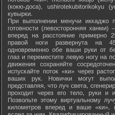
(кокю-доса), ushiro­tekubitori­kokyu 
кувырки.
При выполнении менучи иккаджо п
готовности (левосторонняя ханми) 
вперед на расстояние примерно 2
правой ноги развернута на 45
одновременно обе ваши руки от б
глаз и переместите левую ногу на п
движения сохраняйте сосредоточе
испускайте поток «ки» через раст
ваших рук. Новички могут выпол
представляя, что луч света, сгенери
проходит через его тело, руки и и
Позвольте этому виртуальному луч
километров вперед и ваше «ки», 
вслед за ним. Квалифицированный и