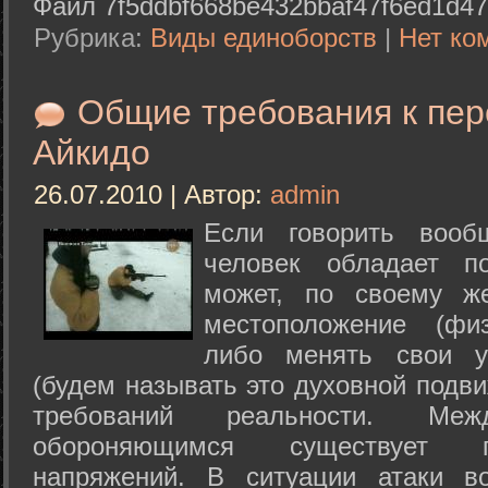
Файл 7f5ddbf668be432bbaf47f6ed1d47
Рубрика:
Виды единоборств
|
Нет ко
Общие требования к пе
Айкидо
26.07.2010 | Автор:
admin
Если говорить вооб
человек обладает п
может, по своему ж
местоположение (физ
либо менять свои у
(будем называть это духовной подв
требований реальности. М
обороняющимся существует п
напряжений. В ситуации атаки в