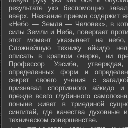
результате укэ беспомощно зава
вверх. Название приема содержит я
«Небо — Земля — Человек», в кото
силы Земли и Неба, повергает проти
этот момент указывает на небо,
Сложнейшую технику айкидо нел
описать в кратком очерке, ни пр
Профессор Уэсиба, утверждая
определенных форм и определенн
секрет своего учения с загадк
признавал спортивного айкидо и
прежде всего глубинного самопозна
поныне живет в триединой сущно
сингитай, где качества духовные 
техническом совершенстве.