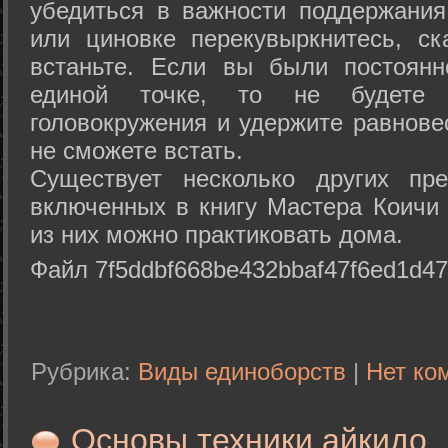
убедиться в важности поддержания
или циновке перекувыркнитесь, с
встаньте. Если вы были постоянн
единой точке, то не будете 
головокружения и удержите равнове
не сможете встать.
Существует несколько других пре
включенных в книгу Мастера Коичи 
из них можно практиковать дома.
Файл 7f5ddbf668be432bbaf47f6ed1d47
Рубрика:
Виды единоборств
|
Нет ко
Основы техники айкидо