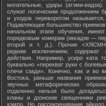
могательные, удары (атэми-вадза).
служат логическим продолжением бр
и уходов переворотом называется,
Подавляющее большинство приемов 
начальном этапе обучения, имеют
порядковым номерам (иккадзе — пер
второй и т. д.). Прочие <ХЯСМН
редким исключением, содержат 
действия. Например, усиро ката то
буквально «перехват руки с болевы
плечи сзади». Конечно, как и во в
Востока, раньше названия прием
звучных метафорических образ
отдаленно нельзя было догадатьс
кланы и дзэнские священники рев
кэмпо. Но рассекречивание айкидо,