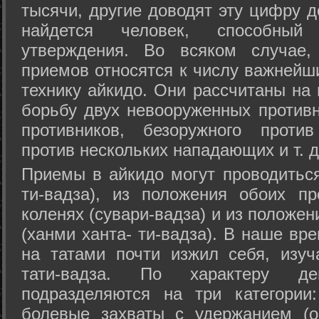
тысячи, другие доводят эту цифру д
найдется человек, способный
утверждения. Во всяком случае,
приемов относятся к числу важнейш
технику айкидо. Они рассчитаны на
борьбу двух невооруженных противн
противников, безоружного против
против нескольких нападающих и т. д
Приемы в айкидо могут проводиться
ти-вадза), из положения обоих п
коленях (сувари-вадза) и из положе
(ханми ханта- ти-вадза). В наше вр
на татами почти изжил себя, изу
тати-вадза. По характеру д
подразделяются на три категории: 
болевые захваты с удержанием (ос