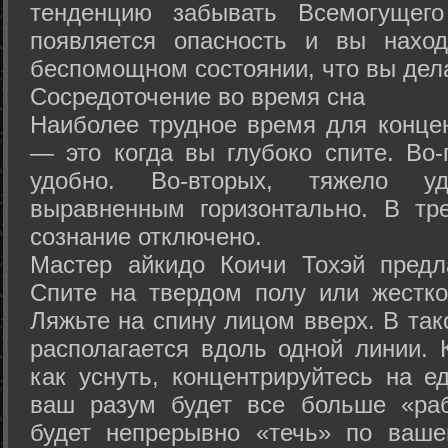
тенденцию забывать Всемогущего
появляется опасность и вы нахо
беспомощном состоянии, что вы дел
Сосредоточение во время сна
Наиболее трудное время для концен
— это когда вы глубоко спите. Во-
удобно. Во-вторых, тяжело у
выравненным горизонтально. В тр
сознание отключено.
Мастер айкидо Коичи Тохэй предл
Спите на твердом полу или жестко
Ляжьте на спину лицом вверх. В та
располагается вдоль одной линии. 
как уснуть, концентрируйтесь на е
ваш разум будет все больше «раб
будет непрерывно «течь» по ваше