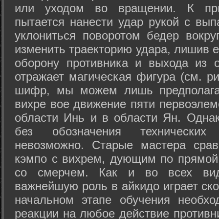
или уходом во вращении. К при
пытается нанести удар рукой с вып
уклониться поворотом бедер вокру
изменить траекторию удара, лишив е
оборону противника и выхода из 
отражает магическая фигура (см. ри
шифр, мы можем лишь предполагат
вихре вое движение пяти первоэлеме
области Инь и в области Ян. Одна
без обозначения технических
невозможно. Старые мастера срав
кэмпо с вихрем, дующим по прямой
со смерчем. Как и во всех вида
важнейшую роль в айкидо играет ско
начальном этапе обучения необхо
реакции на любое действие противн