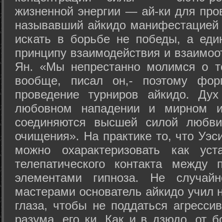
жизненной энергии — ай-ки для про
называвший айкидо манифестацией 
искать в борьбе не победы, а еди
принципу взаимодействия и взаимоо
Ян. «Мы непрестанно молимся о т
вообще, писал он,- поэтому фо
проведение турниров айкидо. Дух
любовном нападении и мирном ис
соединяются высшей силой любви
очищения». На практике то, что Уэ
можно охарактеризовать как уст
телепатического контакта между 
элементами гипноза. Не случай
мастерами основатель айкидо учил н
глаза, чтобы не поддаться агресси
разума, его ки. Как и в дзюдо, от 