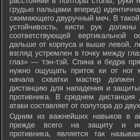
расстоянии в полторы стопы, руки 
грудью пальцами вперед) идентична
сжимающего двуручный меч. В такой
устойчивость, кисти рук должны
соответствующей вертикальной о
дальше от корпуса и выше левой, л
взгляд устремлен в точку между гла
глаз» — тэн-тэй. Спина и бедра пр
нужно ощущать приток ки от ног 
начала схватки мастер должен 
дистанцию для нападения и защиты 
противника. В среднем дистанция
атаки составляет от полутора до дву
Одним из важнейших навыков в ай
прежде всего на защиту и исп
противника, является так называ