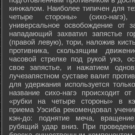
кинжалом. Наиболее типичен для те
четыре стороны» (сихо-нагэ)
универсальное освобождение от з
нападающий захватил запястье го
(правой левую), тори, наложив кист
противника, скользящим движени
часовой стрелке под рукой укэ, о
свое запястье, и нажатием одно
лучезапястном суставе валит против
для удержания используется только
название сихо-нагэ происходит от
«рубки на четыре стороны» в кэ
приема Уэсиба рекомендовал учен
кэн-до: поднятие меча, вращени
рубящий удар вниз. При проведен
броска существенным компонентом 