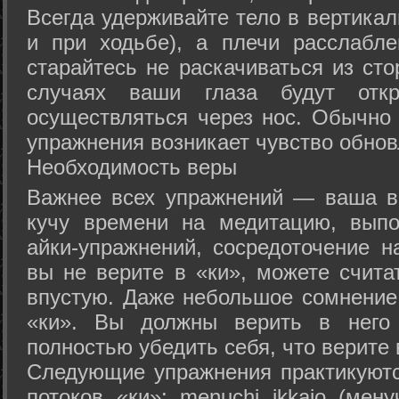
Всегда удерживайте тело в вертикал
и при ходьбе), а плечи расслабл
старайтесь не раскачиваться из сто
случаях ваши глаза будут отк
осуществляться через нос. Обычно 
упражнения возникает чувство обнов
Необходимость веры
Важнее всех упражнений — ваша в
кучу времени на медитацию, выпо
айки-упражнений, сосредоточение н
вы не верите в «ки», можете счита
впустую. Даже небольшое сомнение 
«ки». Вы должны верить в нег
полностью убедить себя, что верите 
Следующие упражнения практикуютс
потоков «ки»: menuchi ikkajo (мену