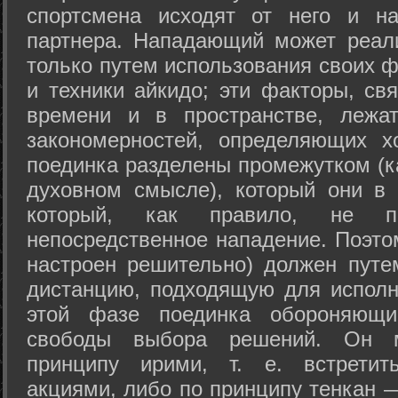
спортсмена исходят от него и на
партнера. Нападающий может реал
только путем использования своих 
и техники айкидо; эти факторы, св
времени и в пространстве, лежа
закономерностей, определяющих х
поединка разделены промежутком (ка
духовном смысле), который они в 
который, как правило, не по
непосредственное нападение. Поэто
настроен решительно) должен путе
дистанцию, подходящую для исполн
этой фазе поединка обороняющ
свободы выбора решений. Он м
принципу ирими, т. е. встретит
акциями, либо по принципу тенкан —