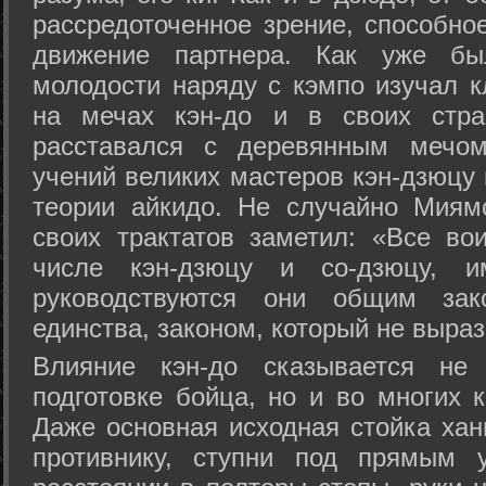
рассредоточенное зрение, способно
движение партнера. Как уже бы
молодости наряду с кэмпо изучал к
на мечах кэн-до и в своих стра
расставался с деревянным мечом 
учений великих мастеров кэн-дзюцу 
теории айкидо. Не случайно Миям
своих трактатов заметил: «Все вои
числе кэн-дзюцу и со-дзюцу, 
руководствуются они общим зак
единства, законом, который не выра
Влияние кэн-до сказывается не 
подготовке бойца, но и во многих 
Даже основная исходная стойка хан
противнику, ступни под прямым 