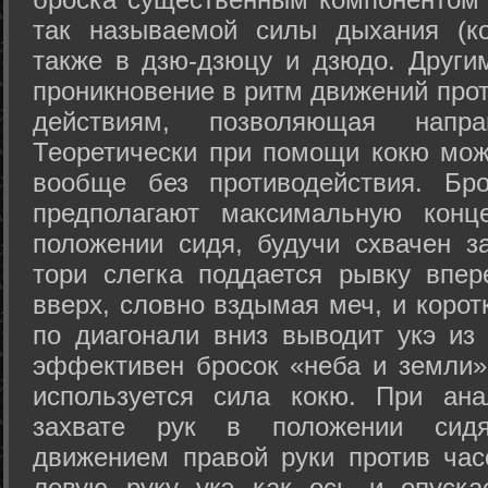
так называемой силы дыхания (ко
также в дзю-дзюцу и дзюдо. Други
проникновение в ритм движений прот
действиям, позволяющая напра
Теоретически при помощи кокю мож
вообще без противодействия. Бро
предполагают максимальную конц
положении сидя, будучи схвачен за
тори слегка поддается рывку впер
вверх, словно вздымая меч, и коро
по диагонали вниз выводит укэ из
эффективен бросок «неба и земли» (
используется сила кокю. При ан
захвате рук в положении сид
движением правой руки против час
левую руку укэ как ось и опуска