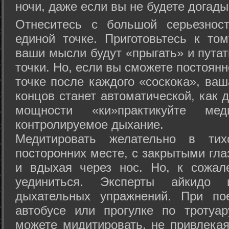
ночи, даже если вы не будете догады
Отнеситесь с большой серьезнос
единой точке. Приготовьтесь к том
ваши мысли будут «прыгать» и путат
точки. Но, если вы сможете постоян
точке после каждого «соскока», ваш
концов станет автоматической, как 
мощности «ки»практикуйте ме
контролируемое дыхание.
Медитировать желательно в тих
посторонних месте, с закрытыми гла
и вдыхая через нос. Но, к сожа
уединиться. Эксперты айкидо 
дыхательных упражнений. При по
автобусе или прогулке по тротуа
можете мидитировать, не привлека