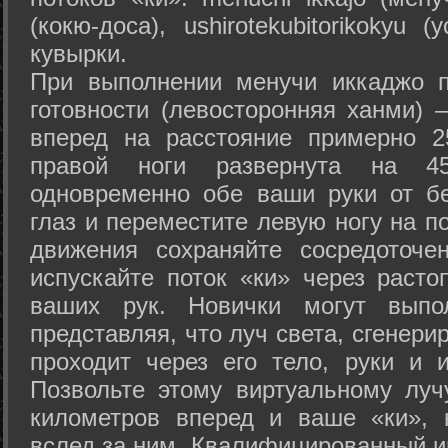
(кокю-доса), ushiro­tekubitori­kokyu 
кувырки.
При выполнении менучи иккаджо п
готовности (левосторонняя ханми) 
вперед на расстояние примерно 2
правой ноги развернута на 45
одновременно обе ваши руки от б
глаз и переместите левую ногу на п
движения сохраняйте сосредоточе
испускайте поток «ки» через раст
ваших рук. Новички могут выпол
представляя, что луч света, сгенери
проходит через его тело, руки и и
Позвольте этому виртуальному луч
километров вперед и ваше «ки», 
вслед за ним. Квалифицированный и