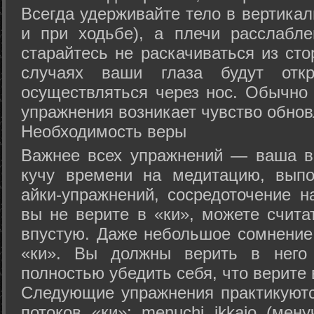
Всегда удерживайте тело в вертикал
и при ходьбе), а плечи расслабл
старайтесь не раскачиваться из сто
случаях ваши глаза будут отк
осуществляться через нос. Обычно 
упражнения возникает чувство обнов
Необходимость веры
Важнее всех упражнений — ваша в
кучу времени на медитацию, выпо
айки-упражнений, сосредоточение н
вы не верите в «ки», можете счита
впустую. Даже небольшое сомнение 
«ки». Вы должны верить в нег
полностью убедить себя, что верите 
Следующие упражнения практикуютс
потоков «ки»: menuchi ikkajo (мену