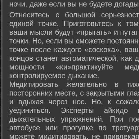
ночи, даже если вы не будете догады
Отнеситесь с большой серьезнос
единой точке. Приготовьтесь к том
ваши мысли будут «прыгать» и путат
точки. Но, если вы сможете постоян
точке после каждого «соскока», ваш
концов станет автоматической, как 
мощности «ки»практикуйте ме
контролируемое дыхание.
Медитировать желательно в тих
посторонних месте, с закрытыми гла
и вдыхая через нос. Но, к сожа
уединиться. Эксперты айкидо 
дыхательных упражнений. При по
автобусе или прогулке по тротуа
можете мидитировать, не привлека