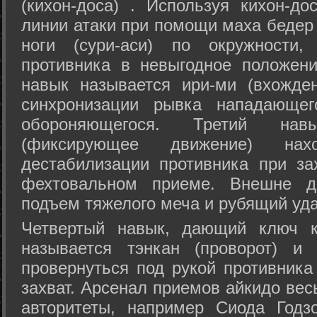
(кихон-доса) . Используя кихон-до
линии атаки при помощи маха бедер
ноги (сури-аси) по окружности
противника в невыгодное положен
навык называется ири-ми (вхожде
синхронизации рывка нападающе
обороняющегося. Третий на
(фиксирующее движение) на
дестабилизации противника при за
фехтовальном приеме. Внешне дв
подъем тяжелого меча и рубящий уда
Четвертый навык, дающий ключ к
называется тэнкан (проворот) и
провернуться под рукой противника
захват. Арсенал приемов айкидо ве
авторитеты, например Сиода Годз