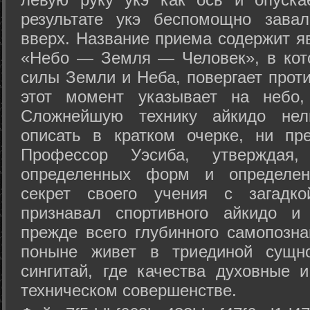
результате укэ беспомощно зава
вверх. Название приема содержит я
«Небо — Земля — Человек», в кото
силы Земли и Неба, повергает проти
этот момент указывает на небо,
Сложнейшую технику айкидо нел
описать в кратком очерке, ни пр
Профессор Уэсиба, утверждая
определенных форм и определенн
секрет своего учения с загадк
признавал спортивного айкидо и
прежде всего глубинного самопозна
поныне живет в триединой сущно
сингитай, где качества духовные 
техническом совершенстве.