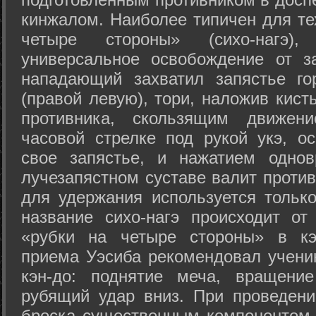
кинжалом. Наиболее типичен для те
четыре стороны» (сихо-нагэ)
универсальное освобождение от з
нападающий захватил запястье го
(правой левую), тори, наложив кист
противника, скользящим движени
часовой стрелке под рукой укэ, о
свое запястье, и нажатием одно
лучезапястном суставе валит против
для удержания используется только
название сихо-нагэ происходит от
«рубки на четыре стороны» в кэ
приема Уэсиба рекомендовал учен
кэн-до: поднятие меча, вращени
рубящий удар вниз. При проведен
броска существенным компонентом 