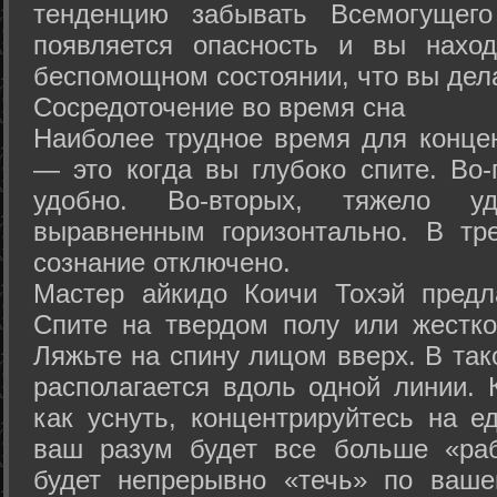
тенденцию забывать Всемогущего
появляется опасность и вы нахо
беспомощном состоянии, что вы дел
Сосредоточение во время сна
Наиболее трудное время для концен
— это когда вы глубоко спите. Во-
удобно. Во-вторых, тяжело у
выравненным горизонтально. В тр
сознание отключено.
Мастер айкидо Коичи Тохэй предл
Спите на твердом полу или жестко
Ляжьте на спину лицом вверх. В та
располагается вдоль одной линии. 
как уснуть, концентрируйтесь на е
ваш разум будет все больше «раб
будет непрерывно «течь» по ваше