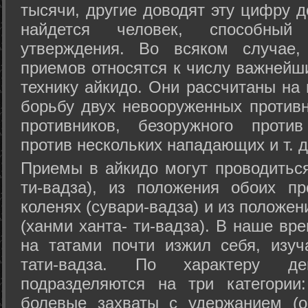
тысячи, другие доводят эту цифру д
найдется человек, способный
утверждения. Во всяком случае,
приемов относятся к числу важнейш
технику айкидо. Они рассчитаны на
борьбу двух невооруженных противн
противников, безоружного против
против нескольких нападающих и т. д
Приемы в айкидо могут проводиться
ти-вадза), из положения обоих п
коленях (сувари-вадза) и из положе
(ханми ханта- ти-вадза). В наше вр
на татами почти изжил себя, изу
тати-вадза. По характеру д
подразделяются на три категории: 
болевые захваты с удержанием (ос