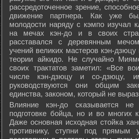
рассредоточенное зрение, способно
движение партнера. Как уже бы
молодости наряду с кэмпо изучал к
на мечах кэн-до и в своих стра
расставался с деревянным мечом 
учений великих мастеров кэн-дзюцу 
теории айкидо. Не случайно Миям
своих трактатов заметил: «Все вои
числе кэн-дзюцу и со-дзюцу, 
руководствуются они общим зак
единства, законом, который не выра
Влияние кэн-до сказывается не 
подготовке бойца, но и во многих 
Даже основная исходная стойка хан
противнику, ступни под прямым 