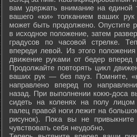
вам удержать внимание на единой т
вашего «ки» толканием ваших рук
может быть продолжено. Опустите р
в исходное положение, затем развер
градусов по часовой стрелке. Те
впереди левой. Из этого положения
движение руками от бедер вперед и
Продолжайте повторять цикл движе
ваших рук — без пауз. Помните, «
направлено вперед по направлен
назад. При выполнении кокю-доса в
сидеть на коленях на полу лицом
палец правой ноги лежит на большом
рисунок). Пока вы не привыкните
чувствовать себя неудобно.
Теперь вытяните вперед ваши рук