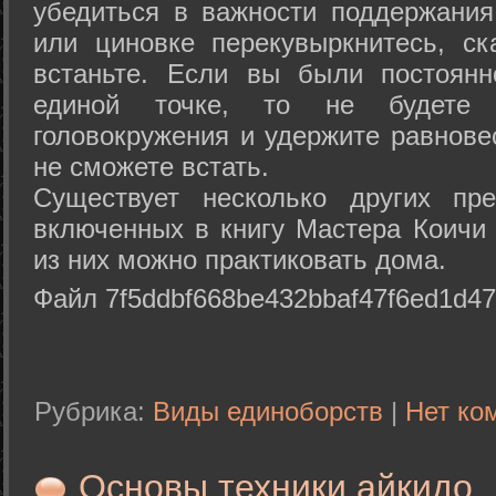
убедиться в важности поддержания
или циновке перекувыркнитесь, с
встаньте. Если вы были постоянн
единой точке, то не будете 
головокружения и удержите равнове
не сможете встать.
Существует несколько других пре
включенных в книгу Мастера Коичи 
из них можно практиковать дома.
Файл 7f5ddbf668be432bbaf47f6ed1d47
Рубрика:
Виды единоборств
|
Нет ко
Основы техники айкидо