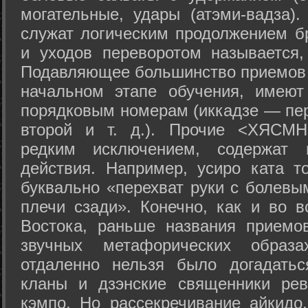
могательные, удары (атэми-вадза).
служат логическим продолжением бр
и уходов переворотом называется,
Подавляющее большинство приемов 
начальном этапе обучения, имеют
порядковым номерам (иккадзе — пер
второй и т. д.). Прочие <ХЯСМН
редким исключением, содержат 
действия. Например, усиро ката то
буквально «перехват руки с болевы
плечи сзади». Конечно, как и во в
Востока, раньше названия прием
звучных метафорических образ
отдаленно нельзя было догадатьс
кланы и дзэнские священники рев
кэмпо. Но рассекречивание айкидо,