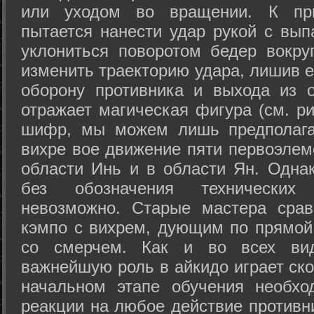
или уходом во вращении. К при
пытается нанести удар рукой с вып
уклониться поворотом бедер вокру
изменить траекторию удара, лишив е
оборону противника и выхода из 
отражает магическая фигура (см. ри
шифр, мы можем лишь предполагат
вихре вое движение пяти первоэлеме
области Инь и в области Ян. Одна
без обозначения технических
невозможно. Старые мастера срав
кэмпо с вихрем, дующим по прямой
со смерчем. Как и во всех вида
важнейшую роль в айкидо играет ско
начальном этапе обучения необхо
реакции на любое действие противн