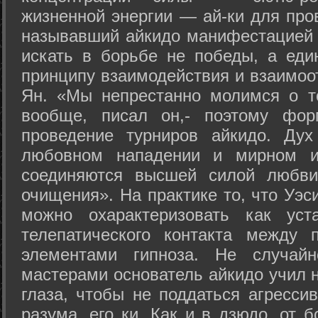
жизненной энергии — ай-ки для про
называвший айкидо манифестацией 
искать в борьбе не победы, а еди
принципу взаимодействия и взаимоо
Ян. «Мы непрестанно молимся о т
вообще, писал он,- поэтому фо
проведение турниров айкидо. Дух
любовном нападении и мирном ис
соединяются высшей силой любви
очищения». На практике то, что Уэ
можно охарактеризовать как уст
телепатического контакта между 
элементами гипноза. Не случай
мастерами основатель айкидо учил н
глаза, чтобы не поддаться агресси
разума, его ки. Как и в дзюдо, от 