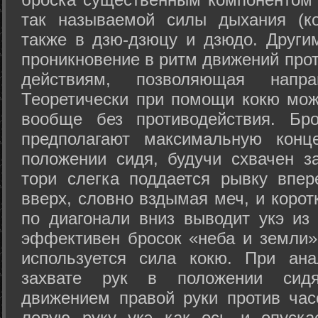
так называемой силы дыхания (ко
также в дзю-дзюцу и дзюдо. Други
проникновение в ритм движений прот
действиям, позволяющая напра
Теоретически при помощи кокю мож
вообще без противодействия. Бро
предполагают максимальную конц
положении сидя, будучи схвачен за
тори слегка поддается рывку впер
вверх, словно вздымая меч, и коро
по диагонали вниз выводит укэ из
эффективен бросок «неба и земли» (
используется сила кокю. При ан
захвате рук в положении сид
движением правой руки против час
левую руку укэ как ось и опуска