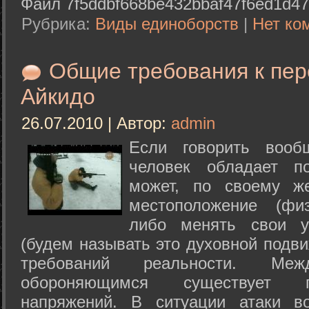
Файл 7f5ddbf668be432bbaf47f6ed1d47
Рубрика:
Виды единоборств
|
Нет ко
Общие требования к пе
Айкидо
26.07.2010 | Автор:
admin
Если говорить вооб
человек обладает п
может, по своему ж
местоположение (физ
либо менять свои у
(будем называть это духовной подв
требований реальности. М
обороняющимся существует п
напряжений. В ситуации атаки в