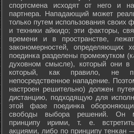
спортсмена исходят от него и на
партнера. Нападающий может реал
только путем использования своих 
и техники айкидо; эти факторы, св
времени и в пространстве, лежа
закономерностей, определяющих х
поединка разделены промежутком (ка
духовном смысле), который они в 
который, как правило, не по
непосредственное нападение. Поэто
настроен решительно) должен путе
дистанцию, подходящую для исполн
этой фазе поединка обороняющ
свободы выбора решений. Он м
принципу ирими, т. е. встретит
акциями, либо по принципу тенкан —