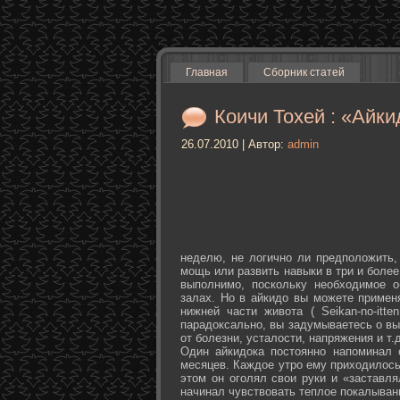
Главная
Сборник статей
Коичи Тохей : «Айки
26.07.2010 | Автор:
admin
неделю, не логично ли предположить,
мощь или развить навыки в три и более
выполнимо, поскольку необходимое о
залах. Но в айкидо вы можете примен
нижней части живота ( Seikan-­no-­it
парадоксально, вы задумываетесь о вы
от болезни, усталости, напряжения и т.д
Один айкидока постоянно напоминал 
месяцев. Каждое утро ему приходилось
этом он оголял свои руки и «заставля
начинал чувствовать теплое покалыван