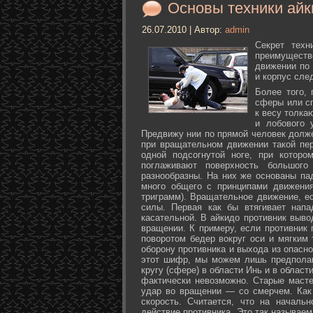
Основы техники айк
26.07.2010 | Автор:
admin
Секрет техн
преимуществ
движении по 
и корпус сле
Более того,
сферы или с
к весу толка
и лобового 
Предвижу нии по прямой человек долже
при вращательном движении такой пер
одной подсогнутой ноге, при которо
поглаживают поверхность большог
разнообразны. На них же основаны па
много общего с принципами движения
триграмм). Вращательное движение, е
силы. Первая как бы втягивает нап
касательной. В айкидо противник выво
вращении. К примеру, если противник 
поворотом бедер вокруг оси и мягким
оборону противника и выхода из опасно
этот шифр, мы можем лишь предполаг
кругу (сфере) в области Инь и в облас
фактически невозможно. Старые маст
удар во вращении — со смерчем. Как 
скорость. Считается, что на началь
действие противника. Это так называе