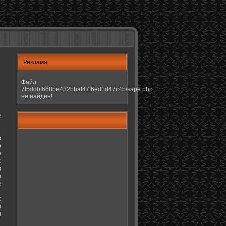
Реклама
Файл
7f5ddbf668be432bbaf47f6ed1d47c4b/sape.php
не найден!
е
в
ю
е
х
в
и
е
х
и
н