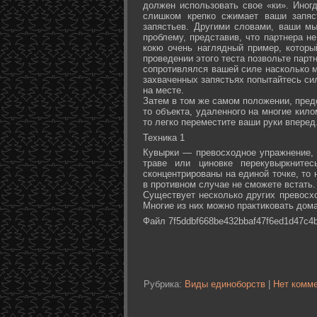
должен использовать свое «ки». Иногд
слишком крепко сжимает ваши запяс
запястьев. Другими словами, ваши м
проблему, представив, что партнера не
кокю очень наглядный пример, которы
проведении этого теста позвольте партн
сопротивлялся вашей силе насколько м
захваченных запястьях попытайтесь сил
на месте.
Затем в том же самом положении, предс
то объекта, удаленного на многие кил
то легко переместите ваши руки вперед
Техника 1
Кувырки — превосходное упражнение, 
траве или циновке перекувыркните
сконцентрированы на единой точке, то
в противном случае не сможете встать.
Существует несколько других превосх
Многие из них можно практиковать дома
Файл 7f5ddbf668be432bbaf47f6ed1d47c4b
Рубрика:
Виды единоборств
|
Нет комме