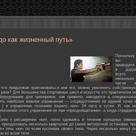
до как жизненный путь»
Поскольку
вы
проводите
в додз
всего
несколько
часов 
 что продолжая практиковаться вне его, можно увеличить собственну
 раза? Для большинства спортивных школ и искусств это практически н
борудование для тренировок, как правило, находится в специальны
ять наиболее важное упражнение — сосредоточение на единой точке 
ten ) и управление течением вашего «ки»- 24 часа в сутки. И, как н
полнении этого упражнения не при «праздношатании», а когда страдает
.
себе о расширении «ки», легко одеваясь в течении холодных зимни
 преодолевать несколько кварталов до своей автобусной остановки, пр
л» течь «ки» по всем кусочкам своего тела. Через несколько минут о
ие во всем теле.