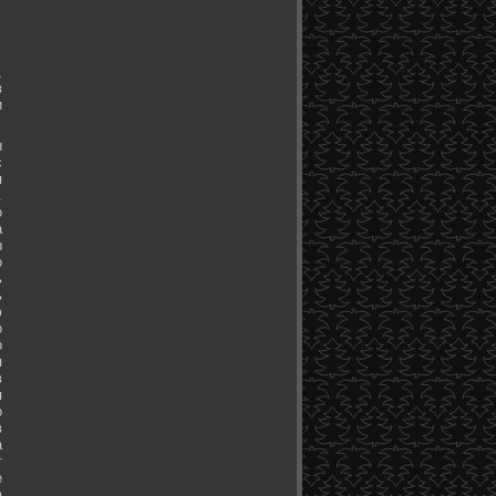
,
в
и
ы
с
я
.
о
а
ы
о
ь
ь
ю
о
о
я
в
я
о
в
а
т
е
а