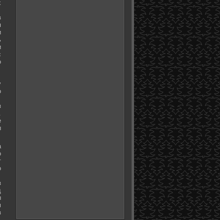
х
в
я
и
ь
и
с
о
у
о
з
.
е
ы
а
о
т
о
з
д
ы
м
з
.