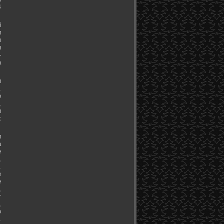
В
й
и
м
н
-
а
и
.
о
,
и
х
и
а
е
,
.
в
е
,
т
,
о
.