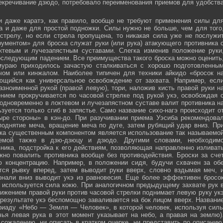
секречивание дзюдо, потребовало переименования приемов для удобств
и даже каратэ, как правило, вообще не требуют применения силы дл
а и даже для простой подножки. Силы нужно не больше, чем для того
стрелу, но если стрела пропущена, то никакая сила уже не послужи
ументом» для броска служат руки (или рука) атакующего противника 
тевым и лучезапястным суставами. Слегка изменив положение руки
оследующим падением. Все преимущества такого броска можно оценить
мураю приходилось зачастую сталкиваться с хорошо подготовленны
ечом или кинжалом. Наиболее типичен для техники айкидо «бросок н
яющийся как универсальное освобождение от захвата. Например, есл
зноименной рукой (правой левую), тори, наложив кисть правой руки н
нием прокручивается по часовой стрелке под рукой укэ, освобождая 
 одновременно в локтевом и лучезапястном суставе валит противника н
зуется только сгиб в запястье. Само название сихо-нагэ происходит о
ыре стороны» в кэн-до. При разучивании приема Уэсиба рекомендова
поднятие меча, вращение меча по дуге, затем рубящий удар вниз. Пр
ка существенным компонентом является использование так называемо
зуемой также в дзю-дзюцу и дзюдо. Другими словами, необходим
ника, подстройка к его действиям, позволяющая направленно изливат
жно повалить противника вообще без противодействия. Броски за сче
ю концентрацию. Например, в положении сидя, будучи схвачен за об
ется рывку вперед, затем выводит руки вверх, словно вздымая меч, 
онали вниз выводит укэ из равновесия. Еще более эффективен бросо
же используется сила кокю. При аналогичном предыдущему захвате рук 
жением правой руки против часовой стрелки поднимает левую руку ук
 результате укэ беспомощно заваливается на бок лицом вверх. Названи
риаду «Небо — Земля — Человек», в которой человек, используя сил
чья левая рука в этот момент указывает на небо, а правая на землю)
сожалению, ни описать в кратком очерке, ни представить по описанию