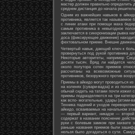
мастер должен правильно определить д
среднем дистанция до начала решитель
Одним из важнейших навыков в айкидо
противника, является так называемое б
с линии атаки при помощи маха бедер 
самым противника в невыгодное поло
заключается в синхронизации рывка на
доса (фиксирующее движение) находит 
фехтовальном приеме. Внешне движени
Четвертый навык, дающий ключ к больш
провернуться под рукой противника дл
Некоторые авторитеты, например Сио
десяти тысяч. Вряд ли найдется чел
около полутора сотен приемов относ
рассчитаны на всевозможные ситуа
противников, безоружного против воору
Приемы в айкидо могут проводиться из 
на коленях (сувари-вадза) и из положе
обычай сидеть на татами почти изжил с
приемы подразделяются на три категори
как вспо- могательные, удары (атэми-в
Техника падений и уходов переворотом
айкидо, осваиваемых на начальном эта
— первый вариант, никадзе — второй
содержат в названии пояснение действи
руки с болевым замком при захвате за
раньше названия приемов были зашифр
нельзя было догадаться о сути. Самур