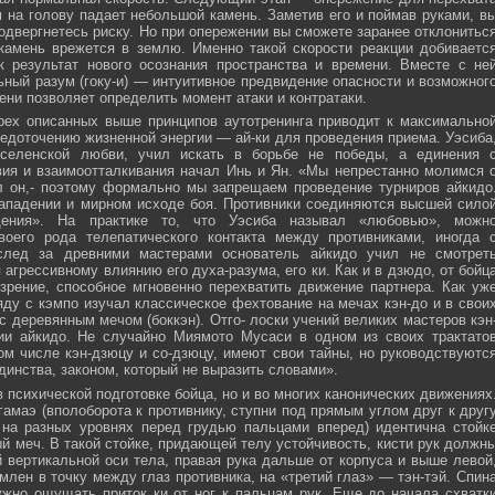
м на голову падает небольшой камень. Заметив его и поймав руками, в
подвергнетесь риску. Но при опережении вы сможете заранее отклонитьс
 камень врежется в землю. Именно такой скорости реакции добиваетс
к результат нового осознания пространства и времени. Вместе с не
ьный разум (гоку-и) — интуитивное предвидение опасности и возможног
ни позволяет определить момент атаки и контратаки.
рех описанных выше принципов аутотренинга приводит к максимально
едоточению жизненной энергии — ай-ки для проведения приема. Уэсиба
селенской любви, учил искать в борьбе не победы, а единения 
вия и взаимоотталкивания начал Инь и Ян. «Мы непрестанно молимся 
л он,- поэтому формально мы запрещаем проведение турниров айкидо
ападении и мирном исходе боя. Противники соединяются высшей сило
ния». На практике то, что Уэсиба называл «любовью», можн
своего рода телепатического контакта между противниками, иногда 
след за древними мастерами основатель айкидо учил не смотрет
 агрессивному влиянию его духа-разума, его ки. Как и в дзюдо, от бойц
зрение, способное мгновенно перехватить движение партнера. Как уж
яду с кэмпо изучал классическое фехтование на мечах кэн-до и в свои
с деревянным мечом (боккэн). Отго- лоски учений великих мастеров кэн
ии айкидо. Не случайно Миямото Мусаси в одном из своих трактато
том числе кэн-дзюцу и со-дзюцу, имеют свои тайны, но руководствуютс
инства, законом, который не выразить словами».
в психической подготовке бойца, но и во многих канонических движениях
амаэ (вполоборота к противнику, ступни под прямым углом друг к друг
 на разных уровнях перед грудью пальцами вперед) идентична стойк
меч. В такой стойке, придающей телу устойчивость, кисти рук должн
 вертикальной оси тела, правая рука дальше от корпуса и выше левой
млен в точку между глаз противника, на «третий глаз» — тэн-тэй. Спин
ужно ощущать приток ки от ног к пальцам рук. Еще до начала схватк