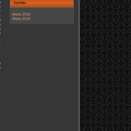
н
Архивы
е
у
Июль 2010
-
Июнь 2010
и
н
а
я
-
,
а
о
,
.