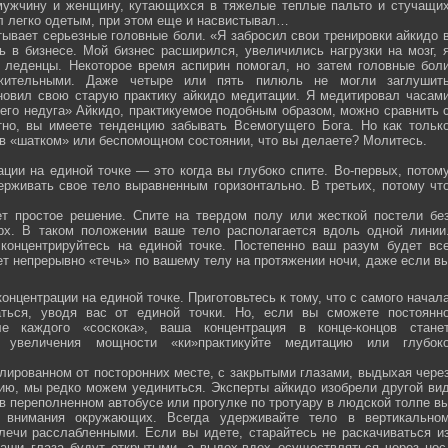
мужчину и женщину, кутающихся в тяжелые теплые пальто и стучащи
ел легко одетым, при этом еще и насвистывал…
тывает серьезные головные боли. «Я забросил свои тренировки айкидо 
ь в бизнесе. Мой бизнес расширился, увеличились нагрузки на мозг, 
о леденцы. Некоторое время аспирин помогал, но затем головные бол
жительными. Даже четыре или пять пилюль не могли заглушит
новил свою старую практику айкидо медитации. Я медитировал часам
оего недуга» Айкидо, практикуемое подобным образом, можно сравнить 
тно, вы имеете тенденцию забывать Всемогущего Бога. Но как тольк
 в «шатком» или беспомощном состоянии, что вы делаете? Молитесь.
ции на единой точке — это когда вы глубоко спите. Во-первых, потом
ерживать свое тело выравненным горизонтально. В третьих, потому чт
ет простое решение. Спите на твердом полу или жесткой постели бе
рх. В таком положении ваше тело располагается вдоль одной линии
 концентрируйтесь на единой точке. Постепенно ваш разум будет вс
ет непрерывно «течь» по вашему телу на протяжении ночи, даже если в
онцентрации на единой точке. Приготовьтесь к тому, что с самого начал
ться, уводя вас от единой точки. Но, если вы сможете постоянн
е каждого «соскока», ваша концентрация в конце-концов стане
я увеличения мощности «ки»практикуйте медитацию или глубок
лированном от посторонних месте, с закрытыми глазами, выдыхая чере
нию, мы редко можем уединиться. Эксперты айкидо изобрели другой ви
в переполненном автобусе или прогулке по тротуару в людской толпе в
я внимания окружающих. Всегда удерживайте тело в вертикально
плечи расслабленными. Если вы идете, старайтесь не раскачиваться и
ваши глаза будут открытыми, а выдох-вдох осуществляться через нос