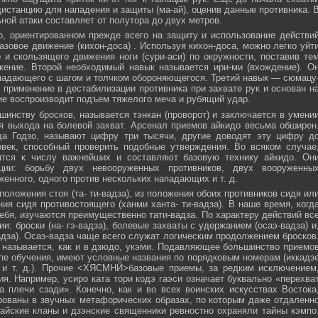
истанцию для нападения и защиты (ма-ай), оценив данные противника. 
ной атаки составляет от полутора до двух метров.
, ориентированном прежде всего на защиту и использование действи
азовое движение (кихон-доса) . Используя кихон-доса, можно легко уйт
и скользящего движения ноги (сури-аси) по окружности, поставив те
жение. Второй необходимый навык называется ири-ми (вхождение). О
падающего с шагом и толчком обороняющегося. Третий навык — сюмацу
применение в дестабилизации противника при захвате рук и основан н
е воспроизводит подъем тяжелого меча и рубящий удар.
инству бросков, называется тэнкан (проворот) и заключается в умени
я выхода на болевой захват. Арсенал приемов айкидо весьма обширен
да Годзо, называют цифру три тысячи, другие доводят эту цифру д
овек, способный проверить подобные утверждения. Во всяком случае
ятся к числу важнейших и составляют базовую технику айкидо. Он
ции: борьбу двух невооруженных противников, двух вооруженны
женного, одного против нескольких нападающих и т. д.
положения стоя (та- ти-вадза), из положения обоих противников сидя ил
ния сидя противостоящего (ханми ханта- ти-вадза). В наше время, когд
ебя, изучаются преимущественно тати-вадза. По характеру действий вс
и: броски (на- гэ-вадза), болевые захваты с удержанием (осаэ-вадза) и
адза). Осаэ-вадза чаще всего служат логическим продолжением бросков
 называется, как и в дзюдо, укэми. Подавляющее большинство приемо
пе обучения, имеют условные названия по порядковым номерам (иккадз
 и т. д.). Прочие <ХЯСМНЙ>базовые приемы, за редким исключением
я. Например, усиро ката тори кодэ гаэси означает буквально «перехва
 плечи сзади». Конечно, как и во всех воинских искусствах Востока
ованы в звучных метафорических образах, по которым даже отдаленн
айские кланы и дзэнские священники ревностно охраняли тайны кэмпо