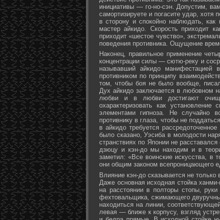
инициативы — го-но-сэн. Допустим, ва
самортизируете и погасите удар, хотя 
в сторону и спокойно наблюдать, как
мастер айкидо. Скорость приходит ка
приходит «шестое чувство», экстремал
поведения противника. Ощущение време
Наконец, правильное применение четы
концентрации силы — сютю-реку и соср
называвший айкидо манифестацией в
противником по принципу взаимодейст
том, чтобы боя не было вообще, писа
Дух айкидо заключается в любовном н
любви и в любви достигают очище
охарактеризовать как установление 
элементами гипноза. Не случайно в
противнику в глаза, чтобы не поддаться
в айкидо требуется рассредоточенное 
было сказано, Уэсиба в молодости нар
странствиях по Японии не расставался 
дзюцу и кэн-до мы находим и в теор
заметил: «Все воинские искусства, в 
они общим законом всепроницающего ед
Влияние кэн-до сказывается не только 
Даже основная исходная стойка ханми-г
на расстоянии в полторы стопы, руки
фехтовальщика, сжимающего двуручный 
находиться на линии, соответствующей
левая — ближе к корпусу, взгляд устре
и бедра прямые. В исходной стойке н