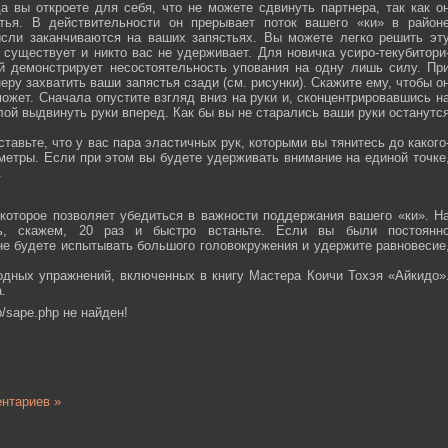
а вы откроете для себя, что не можете сдвинуть партнера, так как о
тья. В действительности он прерывает поток вашего «ки» в район
ысли заканчиваются на ваших запястьях. Вы можете легко решить эт
 существует и никто вас не удерживает. Для новичка усиро-текубитори
й демонстрирует несостоятельность упования на одну лишь силу. Пр
еру захватить ваши запястья сзади (см. рисунки). Скажите ему, чтобы о
ожет. Сначала опустите взгляд вниз на руки и, сконцентрировавшись н
ой выдвинуть руки вперед. Как бы вы не старались ваши руки останутс
тавьте, что у вас пара эластичных рук, которыми вы тянитесь до какого
ометры. Если при этом вы будете удерживать внимание на единой точке
.
которое позволяет убедиться в важности поддержания вашего «ки». Н
сь, скажем, 20 раз и быстро встаньте. Если вы были постоянн
 не будете испытывать большого головокружения и удержите равновесие
одных упражнений, включенных в книгу Мастера Коичи Тохэя «Айкидо»
.
/sape.php не найден!
нтариев »