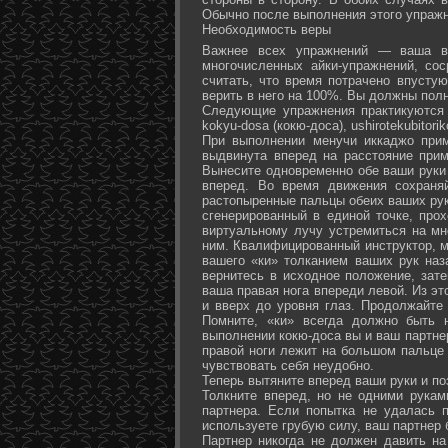
Обычно после выполнения этого упражн
Необходимость веры
Важнее всех упражнений — ваша ве
многочисленных айки-упражнений, со
считать, что время потрачено впусту
верить в него на 100%. Вы должны полн
Следующие упражнения практикуются в
kokyu-dosa (кокю-доса), ushiro­tekubitori
При выполнении менучи иккаджо прим
выдвинута вперед на расстояние прим
Вынесите одновременно обе ваши руки 
вперед. Во время движения сохраняй
растопыренные пальцы обеих ваших рук.
сгенерированный в единой точке, прох
виртуальному лучу устремиться на мн
ним. Квалифицированный инструктор, м
вашего «ки» толканием ваших рук наз
вернитесь в исходное положение, зате
ваша правая нога впереди левой. Из э
и вверх до уровня глаз. Продолжайте
Помните, «ки» всегда должно быть 
выполнении кокю-доса вы и ваш партне
правой ноги лежит на большом пальце л
чувствовать себя неудобно.
Теперь вытяните вперед ваши руки и поз
Толкните вперед, но не одними рука
партнера. Если попытка не удалась п
используете грубую силу, ваш партнер
Партнер никогда не должен давить н