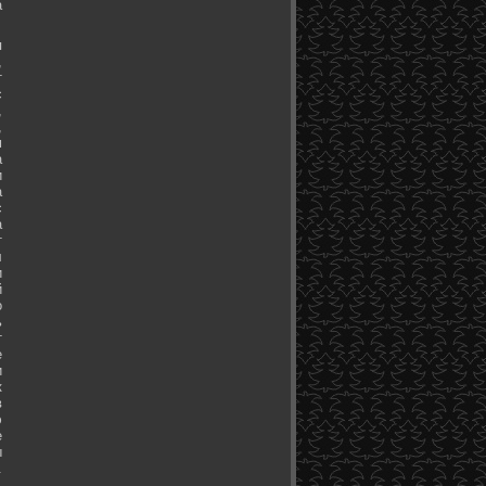
а
я
,
т
с
,
,
м
а
и
а
с
а
т
л
и
й
о
ь
т
е
и
к
в
э
е
ы
.
.