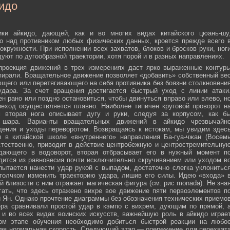
идо
ики айкидо, дающей, как и во многих видах китайского цюань-шу
о над противником любых физических данных, кроется прежде всего 
окружности. При исполнении всех захватов, блоков и бросков руки, ног
дуют по дугообразной траектории, хотя порой и в разных направлениях.
 проекция движений в трех измерениях даст ярко выраженные контур
пирали. Вращательное движение позволяет «добавить» собственный ве
ющего или перетягивающего на себя противника без боязни столкновени
удара. За счет вращения достигается быстрый уход с линии атаки
н рано или поздно остановиться, чтобы двинуться вправо или влево, н
еход осуществляется плавно. Наиболее типичен круговой проворот н
м вторая нога описывает дугу и руки, следуя за корпусом, как б
о шара. Варианты вращательных движений в айкидо чрезвычайн
дения и уходы переворотом. Возвращаясь к истокам, мы увидим здес
 в китайской школе «внутреннего» направления Ба-гуа-чжан (Восем
стественно, приводит в действие центробежную и центростремительну
адающего в водоворот, вторая отбрасывает его в нужный момент п
дится из равновесия почти исключительно скручиванием или уходом в
пытается нанести удар рукой с выпадом, достаточно слегка уклонитьс
 толчком изменить траекторию удара, лишив его силы. Идею «входа» 
й близости с ним отражает магическая фигура (см. рис monada). Не зна
ать, что здесь отражено вихре вое движение пяти первоэлементов п
ти Ян. Однако прочтение диаграммы без обозначения технических приемо
ера сравнивали простой удар в кэмпо с вихрем, дующим по прямой, 
и во всех видах воинских искусств, важнейшую роль в айкидо играе
ном этапе обучения необходимо добиться быстрой реакции на любо
мая нормальная скорость. Следующий этап — опережение для перехват