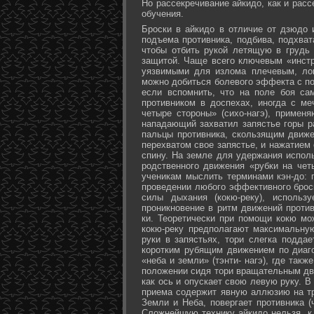
Но рассекречивание айкидо, как и рас
обучения.
Броски в айкидо в отличие от дзюдо 
подъема противника, подбива, подхват
чтобы отбить рукой летящую в грудь 
защитой. Чаще всего ключевым «инстр
уязвимыми для излома плечевым, лок
можно добиться болевого эффекта с п
если вспомнить, что на поле боя са
противником в доспехах, иногда с м
четыре стороны» (сихо-нагэ), примен
нападающий захватил запястье горы ра
пальцы противника, скользящим движе
перехватом свое запястье, и нажатием
спину. На земле для удержания исполь
родственного движения «рубки на чет
ученикам мыслить терминами кэн-до: 
проведении любого эффективного брос
силы дыхания (кокю-реку), исполь
проникновение в ритм движений против
ки. Теоретически при помощи кокю мо
кокю-реку предполагают максимальну
руки в запястьях, тори слегка подда
коротким рубящим движением по диаг
«неба и земли» (тэнти- нагэ), где так
положении сидя тори вращательным дви
как ось и опускает свою левую руку. В
приема содержит явную аллюзию на т
Земли и Неба, повергает противника (
Сложнейшую технику айкидо нельзя, к 