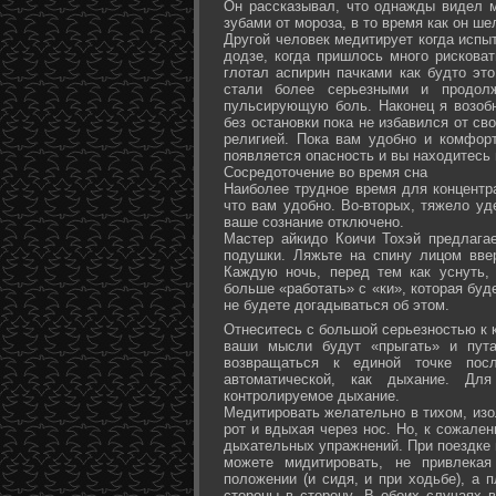
Он рассказывал, что однажды видел 
зубами от мороза, в то время как он ш
Другой человек медитирует когда испы
додзе, когда пришлось много рисковат
глотал аспирин пачками как будто эт
стали более серьезными и продол
пульсирующую боль. Наконец я возоб
без остановки пока не избавился от св
религией. Пока вам удобно и комфор
появляется опасность и вы находитесь
Сосредоточение во время сна
Наиболее трудное время для концентра
что вам удобно. Во-вторых, тяжело уд
ваше сознание отключено.
Мастер айкидо Коичи Тохэй предлага
подушки. Ляжьте на спину лицом вве
Каждую ночь, перед тем как уснуть,
больше «работать» с «ки», которая буд
не будете догадываться об этом.
Отнеситесь с большой серьезностью к к
ваши мысли будут «прыгать» и пута
возвращаться к единой точке посл
автоматической, как дыхание. Дл
контролируемое дыхание.
Медитировать желательно в тихом, изо
рот и вдыхая через нос. Но, к сожале
дыхательных упражнений. При поездке 
можете мидитировать, не привлека
положении (и сидя, и при ходьбе), а 
стороны в сторону. В обоих случаях 