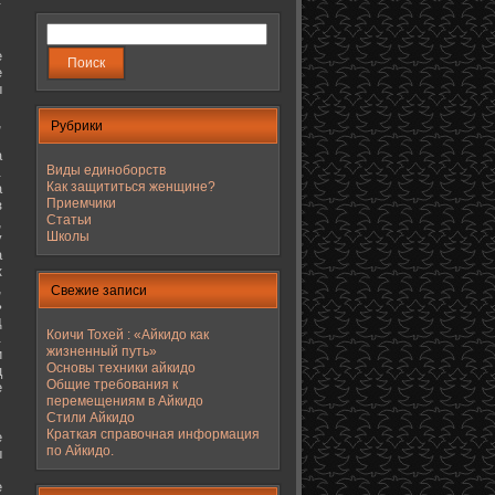
е
е
ы
,
Рубрики
а
Виды единоборств
.
Как защититься женщине?
а
Приемчики
з
Статьи
,
Школы
у
а
к
,
Свежие записи
ь
д
Коичи Тохей : «Айкидо как
.
жизненный путь»
и
Основы техники айкидо
ц
Общие требования к
е
перемещениям в Айкидо
Стили Айкидо
Краткая справочная информация
е
по Айкидо.
ы
е