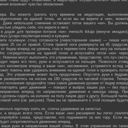
ения возникает чувство обновления.
ра. Вы можете тратить кучу времени на медитацию, выполнени
средоточение на единой точке, но если вы не верите в «ки», может
ю. Даже небольшое сомнение остановит поток вашего «ки». Вы должн
остью убедить себя, что верите в него.
 додзе для проверки потоков «ки»: menuchi ikkajo (менучи иккаджо)
­kokyu (усиро-текубитори-кокю) и кувырки.
ите основную стоку готовности (левосторонняя ханми) — левая ног
ерно 25 см от правой. Стопа правой ноги развернута на 45 градусов
от бедер вперед на уровень глаз и переместите левую ногу на полшаг
те сосредоточение на единой точке и испускайте поток «ки» чере
 Новички могут выполнять это упражнение, представляя, что луч света
одит через его тело, руки и испускается из пальцев. Позвольте этом
ого километров вперед и ваше «ки», несомненно, устремится вслед з
ожет помочь вам удержать внимание на единой точке и проверить пото
ад. Это упражнение может быть продолжено. Опустите руки к бедрам
м развернитесь на носках на 180 градусов по часовой стрелке. Тепер
того положения проделайте тоже самое движение руками от бедер впере
 повторять цикл движений — поворот и выброс ваших рук — без пауз
направлено вперед по направлению движения и никогда назад. Пр
р должны сидеть на коленях на полу лицом друг к другу. Больщой пале
евой ноги (см. рисунок). Пока вы не привыкните к этой позиции будет
вольте партнеру взять их, слегка удерживая за запястья.
ми, а мощью всего тела. Если ваше «ки» расширено вы легко свалит
опробуйте снова, представляя, что поднимаете за низ гору. Если в
 будет сопротивляться движению вперед.
а ваши руки в направлении вашей спины. В этом упражнении он такж