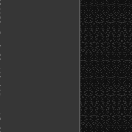
ы
я
я
й
о
й
,
с
о
.
й
о
с
ь
а
е
х
-
в
я
.
у
е
ы
,
а
и