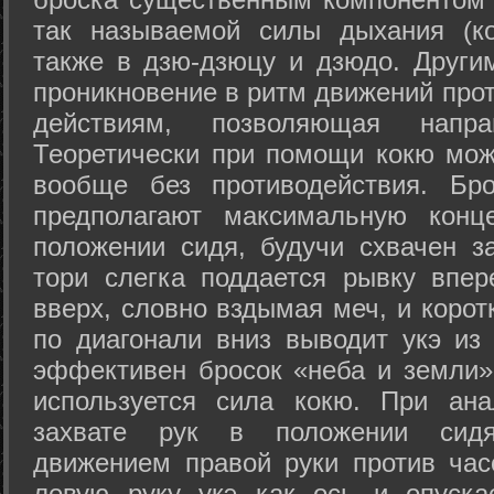
так называемой силы дыхания (ко
также в дзю-дзюцу и дзюдо. Други
проникновение в ритм движений прот
действиям, позволяющая напра
Теоретически при помощи кокю мож
вообще без противодействия. Бро
предполагают максимальную конц
положении сидя, будучи схвачен за
тори слегка поддается рывку впер
вверх, словно вздымая меч, и коро
по диагонали вниз выводит укэ из
эффективен бросок «неба и земли» (
используется сила кокю. При ан
захвате рук в положении сид
движением правой руки против час
левую руку укэ как ось и опуска