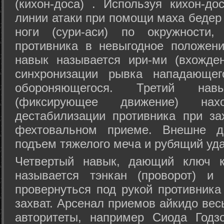
(кихон-доса) . Используя кихон-до
линии атаки при помощи маха бедер
ноги (сури-аси) по окружности
противника в невыгодное положен
навык называется ири-ми (вхожде
синхронизации рывка нападающе
обороняющегося. Третий на
(фиксирующее движение) на
дестабилизации противника при за
фехтовальном приеме. Внешне дв
подъем тяжелого меча и рубящий уда
Четвертый навык, дающий ключ к
называется тэнкан (проворот) и
провернуться под рукой противника
захват. Арсенал приемов айкидо ве
авторитеты, например Сиода Годз