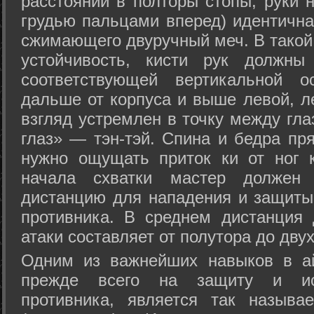
расстоянии в полторы стопы, руки 
грудью пальцами вперед) идентична
сжимающего двуручный меч. В такой
устойчивость, кисти рук должны
соответствующей вертикальной о
дальше от корпуса и выше левой, л
взгляд устремлен в точку между гла
глаз» — тэн-тэй. Спина и бедра пр
нужно ощущать приток ки от ног 
начала схватки мастер должен 
дистанцию для нападения и защиты 
противника. В среднем дистанция
атаки составляет от полутора до дву
Одним из важнейших навыков в ай
прежде всего на защиту и исп
противника, является так называ