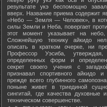
результате укэ беспомощно зава
вверх. Название приема содержит я
«Небо — Земля — Человек», в кото
силы Земли и Неба, повергает проти
этот момент указывает на небо,
Сложнейшую технику айкидо нел
описать в кратком очерке, ни пр
Профессор Уэсиба, утверждая
определенных форм и определенн
секрет своего учения с загадк
признавал спортивного айкидо и
прежде всего глубинного самопозна
поныне живет в триединой сущно
сингитай, где качества духовные 
техническом совершенстве.