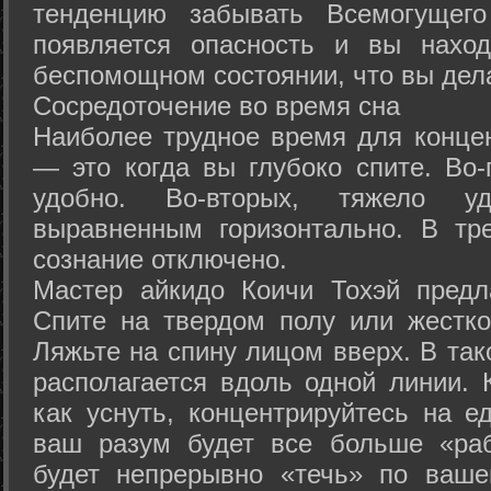
тенденцию забывать Всемогущего
появляется опасность и вы нахо
беспомощном состоянии, что вы дел
Сосредоточение во время сна
Наиболее трудное время для концен
— это когда вы глубоко спите. Во-
удобно. Во-вторых, тяжело у
выравненным горизонтально. В тр
сознание отключено.
Мастер айкидо Коичи Тохэй предл
Спите на твердом полу или жестко
Ляжьте на спину лицом вверх. В та
располагается вдоль одной линии. 
как уснуть, концентрируйтесь на е
ваш разум будет все больше «раб
будет непрерывно «течь» по ваше