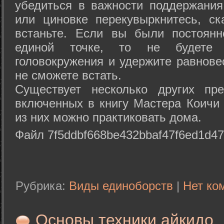
убедиться в важности поддержания
или циновке перекувыркнитесь, с
встаньте. Если вы были постоянн
единой точке, то не будете 
головокружения и удержите равнове
не сможете встать.
Существует несколько других пре
включенных в книгу Мастера Коичи 
из них можно практиковать дома.
Файл 7f5ddbf668be432bbaf47f6ed1d47
Рубрика:
Виды единоборств
|
Нет ко
Основы техники айкидо