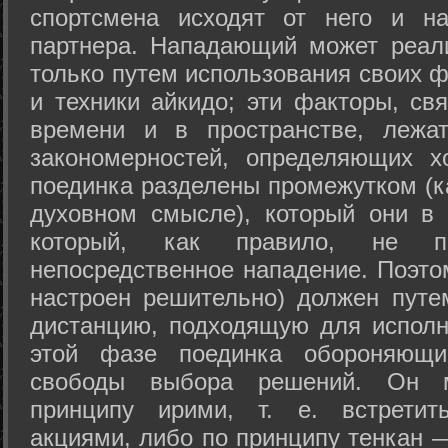
спортсмена исходят от него и на
партнера. Нападающий может реал
только путем использования своих 
и техники айкидо; эти факторы, св
времени и в пространстве, лежа
закономерностей, определяющих х
поединка разделены промежутком (ка
духовном смысле), который они в 
который, как правило, не по
непосредственное нападение. Поэто
настроен решительно) должен путе
дистанцию, подходящую для исполн
этой фазе поединка обороняющ
свободы выбора решений. Он м
принципу ирими, т. е. встретит
акциями, либо по принципу тенкан —