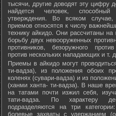
тысячи, другие доводят эту цифру д
найдется человек, способный
утверждения. Во всяком случае,
приемов относятся к числу важнейш
технику айкидо. Они рассчитаны на
борьбу двух невооруженных противн
противников, безоружного против
против нескольких нападающих и т. д
Приемы в айкидо могут проводиться
ти-вадза), из положения обоих п
коленях (сувари-вадза) и из положе
(ханми ханта- ти-вадза). В наше вр
на татами почти изжил себя, изу
тати-вадза. По характеру д
подразделяются на три категории: 
болевые захваты с удержанием (ос