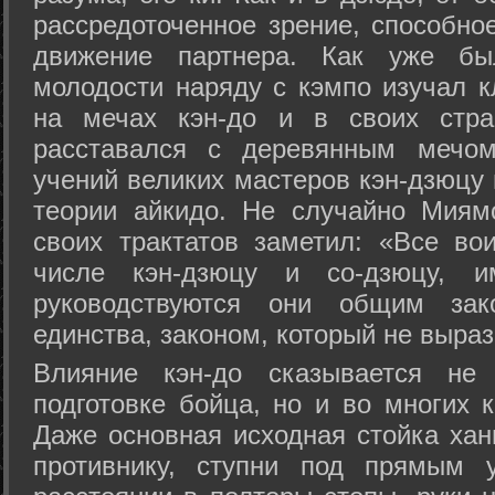
рассредоточенное зрение, способно
движение партнера. Как уже бы
молодости наряду с кэмпо изучал к
на мечах кэн-до и в своих стра
расставался с деревянным мечом 
учений великих мастеров кэн-дзюцу 
теории айкидо. Не случайно Миям
своих трактатов заметил: «Все вои
числе кэн-дзюцу и со-дзюцу, 
руководствуются они общим зак
единства, законом, который не выра
Влияние кэн-до сказывается не 
подготовке бойца, но и во многих 
Даже основная исходная стойка хан
противнику, ступни под прямым 