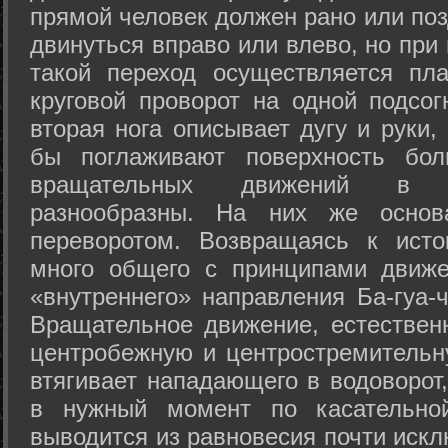
прямой человек должен рано или поз
двинуться вправо или влево, но пр
такой переход осуществляется пл
круговой проворот на одной подсог
вторая нога описывает дугу и руки,
бы поглаживают поверхность бол
вращательных движений в а
разнообразны. На них же осно
переворотом. Возвращаясь к ист
много общего с принципами движе
«внутреннего» направления Ба-гуа-
Вращательное движение, естественн
центробежную и центростремительн
втягивает нападающего в водоворот,
в нужный момент по касательной
выводится из равновесия почти иск