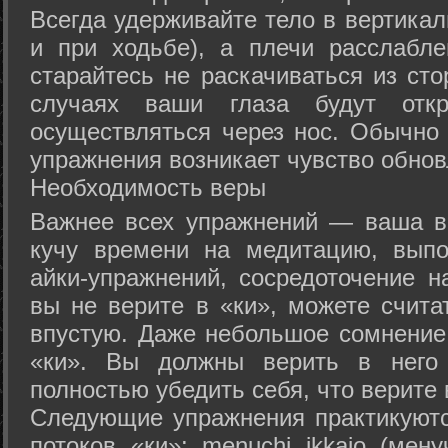
Всегда удерживайте тело в вертикал
и при ходьбе), а плечи расслабл
старайтесь не раскачиваться из сто
случаях ваши глаза будут отк
осуществляться через нос. Обычно 
упражнения возникает чувство обнов
Необходимость веры
Важнее всех упражнений — ваша в
кучу времени на медитацию, выпо
айки-упражнений, сосредоточение н
вы не верите в «ки», можете счита
впустую. Даже небольшое сомнение 
«ки». Вы должны верить в нег
полностью убедить себя, что верите 
Следующие упражнения практикуютс
потоков «ки»: menuchi ikkajo (мену