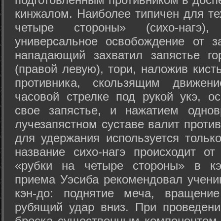
кинжалом. Наиболее типичен для те
четыре стороны» (сихо-нагэ)
универсальное освобождение от з
нападающий захватил запястье го
(правой левую), тори, наложив кист
противника, скользящим движени
часовой стрелке под рукой укэ, о
свое запястье, и нажатием одно
лучезапястном суставе валит против
для удержания используется только
название сихо-нагэ происходит от
«рубки на четыре стороны» в кэ
приема Уэсиба рекомендовал учен
кэн-до: поднятие меча, вращени
рубящий удар вниз. При проведен
броска существенным компонентом 