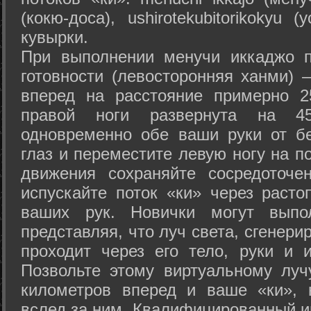
(кокю-доса), ushiro­tekubitori­kokyu 
кувырки.
При выполнении менучи иккаджо п
готовности (левосторонняя ханми) 
вперед на расстояние примерно 2
правой ноги развернута на 45
одновременно обе ваши руки от б
глаз и переместите левую ногу на п
движения сохраняйте сосредоточе
испускайте поток «ки» через раст
ваших рук. Новички могут выпол
представляя, что луч света, сгенери
проходит через его тело, руки и и
Позвольте этому виртуальному луч
километров вперед и ваше «ки», 
вслед за ним. Квалифицированный и