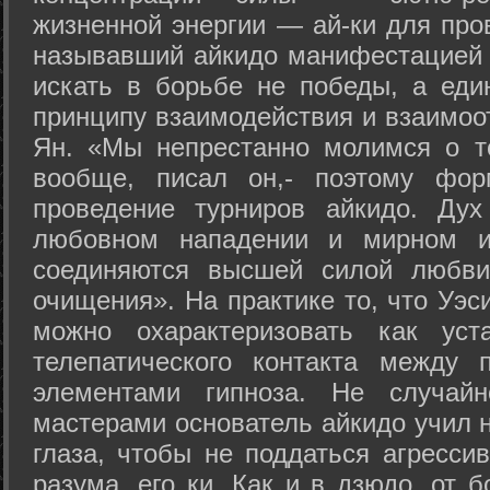
жизненной энергии — ай-ки для про
называвший айкидо манифестацией 
искать в борьбе не победы, а еди
принципу взаимодействия и взаимоо
Ян. «Мы непрестанно молимся о т
вообще, писал он,- поэтому фо
проведение турниров айкидо. Дух
любовном нападении и мирном ис
соединяются высшей силой любви
очищения». На практике то, что Уэ
можно охарактеризовать как уст
телепатического контакта между 
элементами гипноза. Не случай
мастерами основатель айкидо учил н
глаза, чтобы не поддаться агресси
разума, его ки. Как и в дзюдо, от 