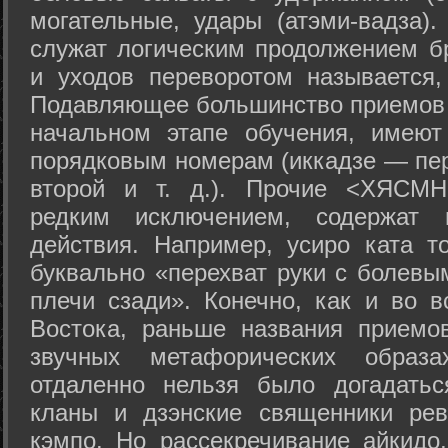
могательные, удары (атэми-вадза).
служат логическим продолжением бр
и уходов переворотом называется,
Подавляющее большинство приемов 
начальном этапе обучения, имеют
порядковым номерам (иккадзе — пер
второй и т. д.). Прочие <ХЯСМН
редким исключением, содержат 
действия. Например, усиро ката то
буквально «перехват руки с болевы
плечи сзади». Конечно, как и во в
Востока, раньше названия прием
звучных метафорических образ
отдаленно нельзя было догадатьс
кланы и дзэнские священники рев
кэмпо. Но рассекречивание айкидо,