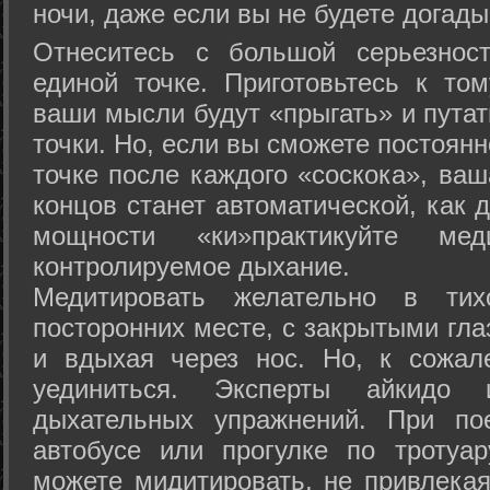
ночи, даже если вы не будете догады
Отнеситесь с большой серьезнос
единой точке. Приготовьтесь к том
ваши мысли будут «прыгать» и путат
точки. Но, если вы сможете постоян
точке после каждого «соскока», ваш
концов станет автоматической, как 
мощности «ки»практикуйте ме
контролируемое дыхание.
Медитировать желательно в тих
посторонних месте, с закрытыми гла
и вдыхая через нос. Но, к сожа
уединиться. Эксперты айкидо 
дыхательных упражнений. При по
автобусе или прогулке по тротуа
можете мидитировать, не привлека