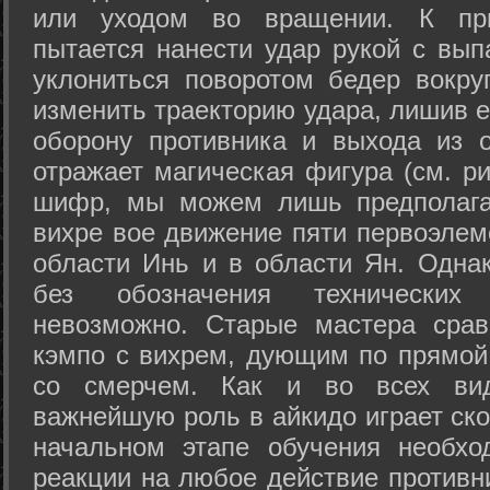
или уходом во вращении. К при
пытается нанести удар рукой с вып
уклониться поворотом бедер вокру
изменить траекторию удара, лишив е
оборону противника и выхода из 
отражает магическая фигура (см. ри
шифр, мы можем лишь предполагат
вихре вое движение пяти первоэлеме
области Инь и в области Ян. Одна
без обозначения технических
невозможно. Старые мастера срав
кэмпо с вихрем, дующим по прямой
со смерчем. Как и во всех вида
важнейшую роль в айкидо играет ско
начальном этапе обучения необхо
реакции на любое действие противн