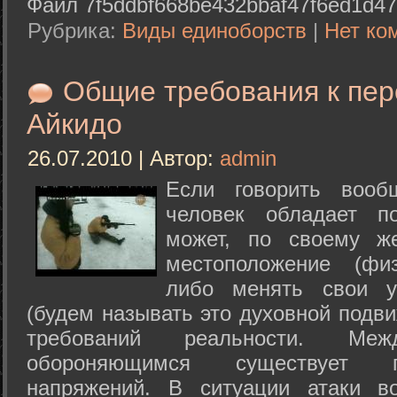
Файл 7f5ddbf668be432bbaf47f6ed1d47
Рубрика:
Виды единоборств
|
Нет ко
Общие требования к пе
Айкидо
26.07.2010 | Автор:
admin
Если говорить вооб
человек обладает п
может, по своему ж
местоположение (физ
либо менять свои у
(будем называть это духовной подв
требований реальности. М
обороняющимся существует п
напряжений. В ситуации атаки в