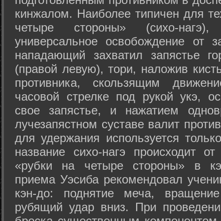
кинжалом. Наиболее типичен для те
четыре стороны» (сихо-нагэ)
универсальное освобождение от з
нападающий захватил запястье го
(правой левую), тори, наложив кист
противника, скользящим движени
часовой стрелке под рукой укэ, о
свое запястье, и нажатием одно
лучезапястном суставе валит против
для удержания используется только
название сихо-нагэ происходит от
«рубки на четыре стороны» в кэ
приема Уэсиба рекомендовал учен
кэн-до: поднятие меча, вращени
рубящий удар вниз. При проведен
броска существенным компонентом 