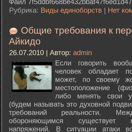
Файл 7f5ddbf668be432bbaf47f6ed1d47
Рубрика:
Виды единоборств
|
Нет ко
Общие требования к пе
Айкидо
26.07.2010 | Автор:
admin
Если говорить вооб
человек обладает п
может, по своему ж
местоположение (физ
либо менять свои у
(будем называть это духовной подв
требований реальности. М
обороняющимся существует п
напряжений. В ситуации атаки в