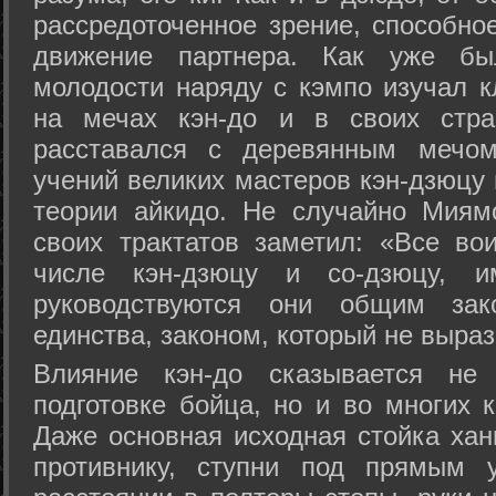
рассредоточенное зрение, способно
движение партнера. Как уже бы
молодости наряду с кэмпо изучал к
на мечах кэн-до и в своих стра
расставался с деревянным мечом 
учений великих мастеров кэн-дзюцу 
теории айкидо. Не случайно Миям
своих трактатов заметил: «Все вои
числе кэн-дзюцу и со-дзюцу, 
руководствуются они общим зак
единства, законом, который не выра
Влияние кэн-до сказывается не 
подготовке бойца, но и во многих 
Даже основная исходная стойка хан
противнику, ступни под прямым 