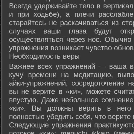
Всегда удерживайте тело в вертикал
и при ходьбе), а плечи расслабл
старайтесь не раскачиваться из сто
случаях ваши глаза будут отк
осуществляться через нос. Обычно 
упражнения возникает чувство обнов
Необходимость веры
Важнее всех упражнений — ваша в
кучу времени на медитацию, выпо
айки-упражнений, сосредоточение н
вы не верите в «ки», можете счита
впустую. Даже небольшое сомнение 
«ки». Вы должны верить в нег
полностью убедить себя, что верите 
Следующие упражнения практикуютс
потоков «ки»: menuchi ikkajo (мену