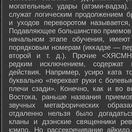
могательные, удары (атэми-вадза).
служат логическим продолжением бр
и уходов переворотом называется,
Подавляющее большинство приемов 
начальном этапе обучения, имеют
порядковым номерам (иккадзе — пер
второй и т. д.). Прочие <ХЯСМН
редким исключением, содержат 
действия. Например, усиро ката то
буквально «перехват руки с болевы
плечи сзади». Конечно, как и во в
Востока, раньше названия прием
звучных метафорических образ
отдаленно нельзя было догадатьс
кланы и дзэнские священники рев
кэмпо. Но рассекречивание айкидо,