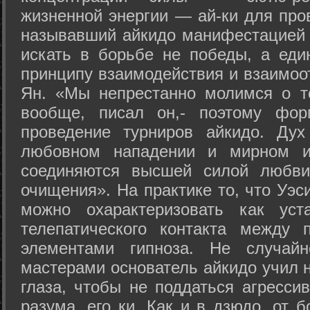
жизненной энергии — ай-ки для про
называвший айкидо манифестацией 
искать в борьбе не победы, а еди
принципу взаимодействия и взаимоо
Ян. «Мы непрестанно молимся о т
вообще, писал он,- поэтому фо
проведение турниров айкидо. Дух
любовном нападении и мирном ис
соединяются высшей силой любви
очищения». На практике то, что Уэ
можно охарактеризовать как уст
телепатического контакта между 
элементами гипноза. Не случай
мастерами основатель айкидо учил н
глаза, чтобы не поддаться агресси
разума, его ки. Как и в дзюдо, от 