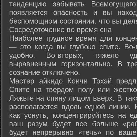
тенденцию забывать Всемогущего
появляется опасность и вы нахо
беспомощном состоянии, что вы дел
Сосредоточение во время сна
Наиболее трудное время для концен
— это когда вы глубоко спите. Во-
удобно. Во-вторых, тяжело у
выравненным горизонтально. В тр
сознание отключено.
Мастер айкидо Коичи Тохэй предл
Спите на твердом полу или жестко
Ляжьте на спину лицом вверх. В та
располагается вдоль одной линии. 
как уснуть, концентрируйтесь на е
ваш разум будет все больше «раб
будет непрерывно «течь» по ваше