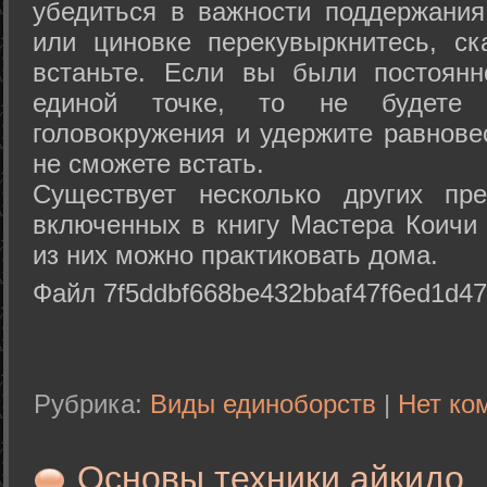
убедиться в важности поддержания
или циновке перекувыркнитесь, с
встаньте. Если вы были постоянн
единой точке, то не будете 
головокружения и удержите равнове
не сможете встать.
Существует несколько других пре
включенных в книгу Мастера Коичи 
из них можно практиковать дома.
Файл 7f5ddbf668be432bbaf47f6ed1d47
Рубрика:
Виды единоборств
|
Нет ко
Основы техники айкидо