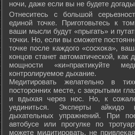
ночи, даже если вы не будете догады
Отнеситесь с большой серьезнос
единой точке. Приготовьтесь к том
ваши мысли будут «прыгать» и путат
точки. Но, если вы сможете постоян
точке после каждого «соскока», ваш
концов станет автоматической, как 
мощности «ки»практикуйте ме
контролируемое дыхание.
Медитировать желательно в тих
посторонних месте, с закрытыми гла
и вдыхая через нос. Но, к сожа
уединиться. Эксперты айкидо 
дыхательных упражнений. При по
автобусе или прогулке по тротуа
можете мидитировать, не привлека