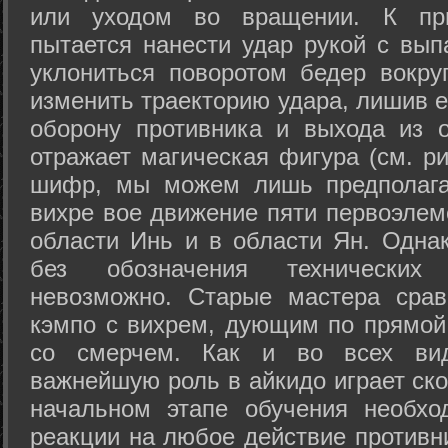
или уходом во вращении. К при
пытается нанести удар рукой с вып
уклониться поворотом бедер вокру
изменить траекторию удара, лишив е
оборону противника и выхода из 
отражает магическая фигура (см. ри
шифр, мы можем лишь предполагат
вихре вое движение пяти первоэлеме
области Инь и в области Ян. Одна
без обозначения технических
невозможно. Старые мастера срав
кэмпо с вихрем, дующим по прямой
со смерчем. Как и во всех вида
важнейшую роль в айкидо играет ско
начальном этапе обучения необхо
реакции на любое действие противн