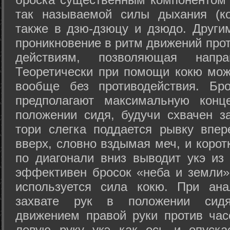
так называемой силы дыхания (ко
также в дзю-дзюцу и дзюдо. Други
проникновение в ритм движений прот
действиям, позволяющая напра
Теоретически при помощи кокю мож
вообще без противодействия. Бро
предполагают максимальную конц
положении сидя, будучи схвачен за
тори слегка поддается рывку впер
вверх, словно вздымая меч, и коро
по диагонали вниз выводит укэ из
эффективен бросок «неба и земли» (
используется сила кокю. При ан
захвате рук в положении сид
движением правой руки против час
левую руку укэ как ось и опуска