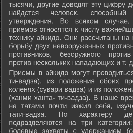
тысячи, другие доводят эту цифру д
найдется человек, способный
утверждения. Во всяком случае,
приемов относятся к числу важнейш
технику айкидо. Они рассчитаны на
борьбу двух невооруженных противн
противников, безоружного против
против нескольких нападающих и т. д
Приемы в айкидо могут проводиться
ти-вадза), из положения обоих п
коленях (сувари-вадза) и из положе
(ханми ханта- ти-вадза). В наше вр
на татами почти изжил себя, изу
тати-вадза. По характеру д
подразделяются на три категории: 
болевые захваты с удержанием (ос