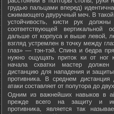
расстоянии в полторы стопы, руки 
грудью пальцами вперед) идентична
сжимающего двуручный меч. В такой
устойчивость, кисти рук должны
соответствующей вертикальной о
дальше от корпуса и выше левой, л
взгляд устремлен в точку между гла
глаз» — тэн-тэй. Спина и бедра пр
нужно ощущать приток ки от ног 
начала схватки мастер должен 
дистанцию для нападения и защиты 
противника. В среднем дистанция
атаки составляет от полутора до дву
Одним из важнейших навыков в ай
прежде всего на защиту и исп
противника, является так называ