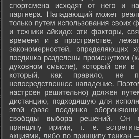
спортсмена исходят от него и на
партнера. Нападающий может реал
только путем использования своих 
и техники айкидо; эти факторы, св
времени и в пространстве, лежа
закономерностей, определяющих х
поединка разделены промежутком (ка
духовном смысле), который они в 
который, как правило, не по
непосредственное нападение. Поэто
настроен решительно) должен путе
дистанцию, подходящую для исполн
этой фазе поединка обороняющ
свободы выбора решений. Он м
принципу ирими, т. е. встретит
акциями, либо по принципу тенкан —