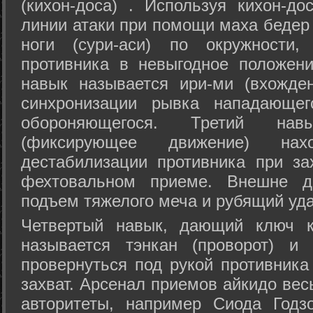
(кихон-доса) . Используя кихон-до
линии атаки при помощи маха бедер
ноги (сури-аси) по окружности
противника в невыгодное положен
навык называется ири-ми (вхожде
синхронизации рывка нападающе
обороняющегося. Третий на
(фиксирующее движение) на
дестабилизации противника при за
фехтовальном приеме. Внешне дв
подъем тяжелого меча и рубящий уда
Четвертый навык, дающий ключ к
называется тэнкан (проворот) и
провернуться под рукой противника
захват. Арсенал приемов айкидо ве
авторитеты, например Сиода Годз