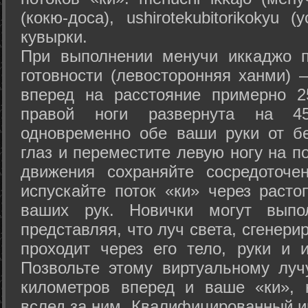
(кокю-доса), ushiro­tekubitori­kokyu 
кувырки.
При выполнении менучи иккаджо п
готовности (левосторонняя ханми) 
вперед на расстояние примерно 2
правой ноги развернута на 45
одновременно обе ваши руки от б
глаз и переместите левую ногу на п
движения сохраняйте сосредоточе
испускайте поток «ки» через раст
ваших рук. Новички могут выпол
представляя, что луч света, сгенери
проходит через его тело, руки и и
Позвольте этому виртуальному луч
километров вперед и ваше «ки», 
вслед за ним. Квалифицированный и