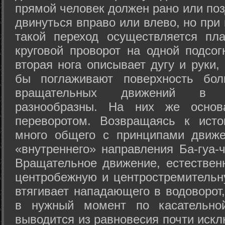
прямой человек должен рано или поз
двинуться вправо или влево, но пр
такой переход осуществляется пл
круговой проворот на одной подсог
вторая нога описывает дугу и руки,
бы поглаживают поверхность бол
вращательных движений в а
разнообразны. На них же осно
переворотом. Возвращаясь к ист
много общего с принципами движе
«внутреннего» направления Ба-гуа-
Вращательное движение, естественн
центробежную и центростремительн
втягивает нападающего в водоворот,
в нужный момент по касательной
выводится из равновесия почти иск