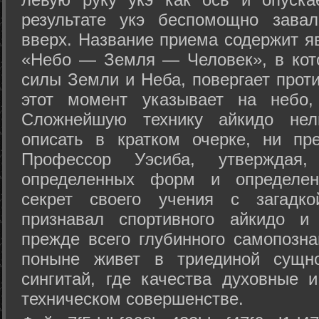
результате укэ беспомощно зава
вверх. Название приема содержит я
«Небо — Земля — Человек», в кото
силы Земли и Неба, повергает проти
этот момент указывает на небо,
Сложнейшую технику айкидо нел
описать в кратком очерке, ни пр
Профессор Уэсиба, утверждая
определенных форм и определенн
секрет своего учения с загадк
признавал спортивного айкидо и
прежде всего глубинного самопозна
поныне живет в триединой сущно
сингитай, где качества духовные 
техническом совершенстве.