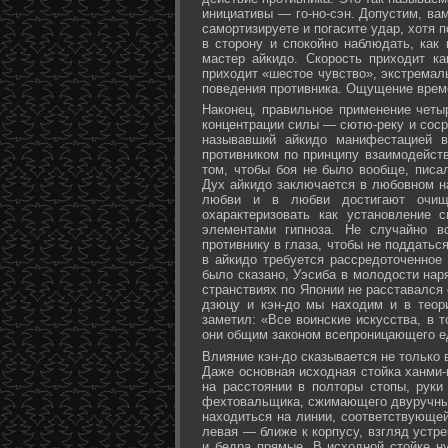
инициативы — го-но-сэн. Допустим, ва
самортизируете и погасите удар, хотя 
в сторону и спокойно наблюдать, как
мастер айкидо. Скорость приходит ка
приходит «шестое чувство», экстремал
поведения противника. Ощущение време
Наконец, правильное применение четы
концентрации силы — сютю-реку и соср
называвший айкидо манифестацией в
противником по принципу взаимодейст
том, чтобы боя не было вообще, писа
Дух айкидо заключается в любовном н
любви и в любви достигают очище
охарактеризовать как установление 
элементами гипноза. Не случайно в
противнику в глаза, чтобы не поддаться
в айкидо требуется рассредоточенное 
было сказано, Уэсиба в молодости нар
странствиях по Японии не расставался 
дзюцу и кэн-до мы находим и в теор
заметил: «Все воинские искусства, в 
они общим законом всепроницающего ед
Влияние кэн-до сказывается не только 
Даже основная исходная стойка ханми-г
на расстоянии в полторы стопы, руки
фехтовальщика, сжимающего двуручный 
находиться на линии, соответствующей
левая — ближе к корпусу, взгляд устре
и бедра прямые. В исходной стойке н