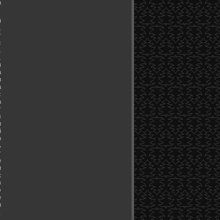
а
я
,
т
с
,
,
м
а
и
а
с
а
т
л
и
й
о
ь
т
е
и
к
в
э
е
ы
.
.