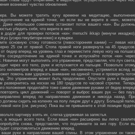
ения возникает чувство обновления.
ра. Вы можете тратить кучу времени на медитацию, выполнени
средоточение на единой точке, но если вы не верите в «ки», может
ю. Даже небольшое сомнение остановит поток вашего «ки». Вы должн
остью убедить себя, что верите в него.
 додзе для проверки потоков «ки»: menuchi ikkajo (менучи иккаджо)
­kokyu (усиро-текубитори-кокю) и кувырки.
ите основную стоку готовности (левосторонняя ханми) — левая ног
ерно 25 см от правой. Стопа правой ноги развернута на 45 градусов
от бедер вперед на уровень глаз и переместите левую ногу на полшаг
те сосредоточение на единой точке и испускайте поток «ки» чере
 Новички могут выполнять это упражнение, представляя, что луч света
одит через его тело, руки и испускается из пальцев. Позвольте этом
ого километров вперед и ваше «ки», несомненно, устремится вслед з
ожет помочь вам удержать внимание на единой точке и проверить пото
ад. Это упражнение может быть продолжено. Опустите руки к бедрам
м развернитесь на носках на 180 градусов по часовой стрелке. Тепер
того положения проделайте тоже самое движение руками от бедер впере
 повторять цикл движений — поворот и выброс ваших рук — без пауз
направлено вперед по направлению движения и никогда назад. Пр
р должны сидеть на коленях на полу лицом друг к другу. Больщой пале
евой ноги (см. рисунок). Пока вы не привыкните к этой позиции будет
вольте партнеру взять их, слегка удерживая за запястья.
ми, а мощью всего тела. Если ваше «ки» расширено вы легко свалит
опробуйте снова, представляя, что поднимаете за низ гору. Если в
 будет сопротивляться движению вперед.
а ваши руки в направлении вашей спины. В этом упражнении он такж