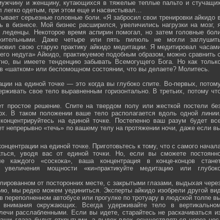
мужчину и женщину, кутающихся в тяжелые теплые пальто и стучащи
ел легко одетым, при этом еще и насвистывал…
тывает серьезные головные боли. «Я забросил свои тренировки айкидо 
ь в бизнесе. Мой бизнес расширился, увеличились нагрузки на мозг, 
о леденцы. Некоторое время аспирин помогал, но затем головные бол
жительными. Даже четыре или пять пилюль не могли заглушит
новил свою старую практику айкидо медитации. Я медитировал часам
оего недуга» Айкидо, практикуемое подобным образом, можно сравнить 
тно, вы имеете тенденцию забывать Всемогущего Бога. Но как тольк
 в «шатком» или беспомощном состоянии, что вы делаете? Молитесь.
ции на единой точке — это когда вы глубоко спите. Во-первых, потом
ерживать свое тело выравненным горизонтально. В третьих, потому чт
ет простое решение. Спите на твердом полу или жесткой постели бе
рх. В таком положении ваше тело располагается вдоль одной линии
 концентрируйтесь на единой точке. Постепенно ваш разум будет вс
ет непрерывно «течь» по вашему телу на протяжении ночи, даже если в
онцентрации на единой точке. Приготовьтесь к тому, что с самого начал
ться, уводя вас от единой точки. Но, если вы сможете постоянн
е каждого «соскока», ваша концентрация в конце-концов стане
я увеличения мощности «ки»практикуйте медитацию или глубок
лированном от посторонних месте, с закрытыми глазами, выдыхая чере
нию, мы редко можем уединиться. Эксперты айкидо изобрели другой ви
в переполненном автобусе или прогулке по тротуару в людской толпе в
я внимания окружающих. Всегда удерживайте тело в вертикально
плечи расслабленными. Если вы идете, старайтесь не раскачиваться и
ваши глаза будут открытыми, а выдох-вдох осуществляться через нос