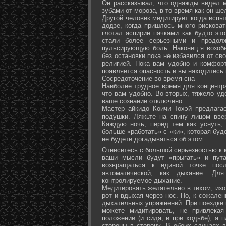
Он рассказывал, что однажды видел 
зубами от мороза, в то время как он ш
Другой человек медитирует когда испы
додзе, когда пришлось много рисковат
глотал аспирин пачками как будто эт
стали более серьезными и продол
пульсирующую боль. Наконец я возоб
без остановки пока не избавился от св
религией. Пока вам удобно и комфор
появляется опасность и вы находитесь
Сосредоточение во время сна
Наиболее трудное время для концентра
что вам удобно. Во-вторых, тяжело уд
ваше сознание отключено.
Мастер айкидо Коичи Тохэй предлага
подушки. Ляжьте на спину лицом вве
Каждую ночь, перед тем как уснуть,
больше «работать» с «ки», которая буд
не будете догадываться об этом.
Отнеситесь с большой серьезностью к к
ваши мысли будут «прыгать» и пута
возвращаться к единой точке посл
автоматической, как дыхание. Дл
контролируемое дыхание.
Медитировать желательно в тихом, изо
рот и вдыхая через нос. Но, к сожале
дыхательных упражнений. При поездке 
можете мидитировать, не привлека
положении (и сидя, и при ходьбе), а 
стороны в сторону. В обоих случаях 