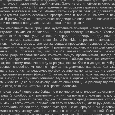
м на голову падает небольшой камень. Заметив его и поймав руками, в
подвергнетесь риску. Но при опережении вы сможете заранее отклонитьс
 камень врежется в землю. Именно такой скорости реакции добиваетс
к результат нового осознания пространства и времени. Вместе с не
ьный разум (гоку-и) — интуитивное предвидение опасности и возможног
ни позволяет определить момент атаки и контратаки.
рех описанных выше принципов аутотренинга приводит к максимально
едоточению жизненной энергии — ай-ки для проведения приема. Уэсиба
селенской любви, учил искать в борьбе не победы, а единения 
вия и взаимоотталкивания начал Инь и Ян. «Мы непрестанно молимся 
л он,- поэтому формально мы запрещаем проведение турниров айкидо
ападении и мирном исходе боя. Противники соединяются высшей сило
ния». На практике то, что Уэсиба называл «любовью», можн
своего рода телепатического контакта между противниками, иногда 
след за древними мастерами основатель айкидо учил не смотрет
 агрессивному влиянию его духа-разума, его ки. Как и в дзюдо, от бойц
зрение, способное мгновенно перехватить движение партнера. Как уж
яду с кэмпо изучал классическое фехтование на мечах кэн-до и в свои
с деревянным мечом (боккэн). Отго- лоски учений великих мастеров кэн
ии айкидо. Не случайно Миямото Мусаси в одном из своих трактато
том числе кэн-дзюцу и со-дзюцу, имеют свои тайны, но руководствуютс
инства, законом, который не выразить словами».
в психической подготовке бойца, но и во многих канонических движениях
амаэ (вполоборота к противнику, ступни под прямым углом друг к друг
 на разных уровнях перед грудью пальцами вперед) идентична стойк
меч. В такой стойке, придающей телу устойчивость, кисти рук должн
 вертикальной оси тела, правая рука дальше от корпуса и выше левой
млен в точку между глаз противника, на «третий глаз» — тэн-тэй. Спин
ужно ощущать приток ки от ног к пальцам рук. Еще до начала схватк