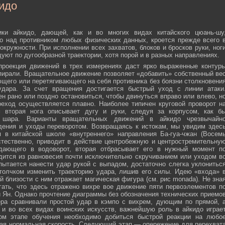
идо
ики айкидо, дающей, как и во многих видах китайского цюань-шу
о над противником любых физических данных, кроется прежде всего 
окружности. При исполнении всех захватов, блоков и бросков руки, ног
дуют по дугообразной траектории, хотя порой и в разных направлениях.
 проекция движений в трех измерениях даст ярко выраженные контур
пирали. Вращательное движение позволяет «добавить» собственный ве
ющего или перетягивающего на себя противника без боязни столкновени
удара. За счет вращения достигается быстрый уход с линии атаки
н рано или поздно остановиться, чтобы двинуться вправо или влево, н
еход осуществляется плавно. Наиболее типичен круговой проворот н
м вторая нога описывает дугу и руки, следуя за корпусом, как б
о шара. Варианты вращательных движений в айкидо чрезвычайн
дения и уходы переворотом. Возвращаясь к истокам, мы увидим здес
 в китайской школе «внутреннего» направления Ба-гуа-чжан (Восем
стественно, приводит в действие центробежную и центростремительну
адающего в водоворот, вторая отбрасывает его в нужный момент п
дится из равновесия почти исключительно скручиванием или уходом в
пытается нанести удар рукой с выпадом, достаточно слегка уклонитьс
 толчком изменить траекторию удара, лишив его силы. Идею «входа» 
й близости с ним отражает магическая фигура (см. рис monada). Не зна
ать, что здесь отражено вихре вое движение пяти первоэлементов п
ти Ян. Однако прочтение диаграммы без обозначения технических приемо
ера сравнивали простой удар в кэмпо с вихрем, дующим по прямой, 
и во всех видах воинских искусств, важнейшую роль в айкидо играе
ном этапе обучения необходимо добиться быстрой реакции на любо
мая нормальная скорость. Следующий этап — опережение для перехват