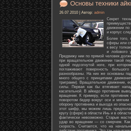
Основы техники айк
26.07.2010 | Автор:
admin
Секрет техн
преимуществ
движении по 
и корпус сле
Более того,
сферы или с
к весу толка
и лобового 
Предвижу нии по прямой человек долже
при вращательном движении такой пер
одной подсогнутой ноге, при которо
поглаживают поверхность большог
разнообразны. На них же основаны па
много общего с принципами движения
триграмм). Вращательное движение, е
силы. Первая как бы втягивает нап
касательной. В айкидо противник выво
вращении. К примеру, если противник 
поворотом бедер вокруг оси и мягким
оборону противника и выхода из опасно
этот шифр, мы можем лишь предполаг
кругу (сфере) в области Инь и в облас
фактически невозможно. Старые маст
удар во вращении — со смерчем. Как 
скорость. Считается, что на началь
действие противника. Это так называе