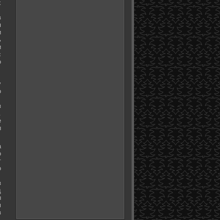
х
в
я
и
ь
и
с
о
у
о
з
.
е
ы
а
о
т
о
з
д
ы
м
з
.