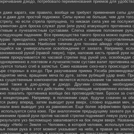
секречивание дзюдо, потребовало переименования приемов для удобств
и даже каратэ, как правило, вообще не требуют применения силы дл
а и даже для простой подножки. Силы нужно не больше, чем для того
стрелу, но если стрела пропущена, то никакая сила уже не послужи
ументом» для броска служат руки (или рука) атакующего противника 
тевым и лучезапястным суставами. Слегка изменив положение руки
оследующим падением. Все преимущества такого броска можно оценить
мураю приходилось зачастую сталкиваться с хорошо подготовленны
ечом или кинжалом. Наиболее типичен для техники айкидо «бросок н
яющийся как универсальное освобождение от захвата. Например, есл
зноименной рукой (правой левую), тори, наложив кисть правой руки н
нием прокручивается по часовой стрелке под рукой укэ, освобождая 
 одновременно в локтевом и лучезапястном суставе валит противника н
зуется только сгиб в запястье. Само название сихо-нагэ происходит о
ыре стороны» в кэн-до. При разучивании приема Уэсиба рекомендова
поднятие меча, вращение меча по дуге, затем рубящий удар вниз. Пр
ка существенным компонентом является использование так называемо
зуемой также в дзю-дзюцу и дзюдо. Другими словами, необходим
ника, подстройка к его действиям, позволяющая направленно изливат
жно повалить противника вообще без противодействия. Броски за сче
ю концентрацию. Например, в положении сидя, будучи схвачен за об
ется рывку вперед, затем выводит руки вверх, словно вздымая меч, 
онали вниз выводит укэ из равновесия. Еще более эффективен бросо
же используется сила кокю. При аналогичном предыдущему захвате рук 
жением правой руки против часовой стрелки поднимает левую руку ук
 результате укэ беспомощно заваливается на бок лицом вверх. Названи
риаду «Небо — Земля — Человек», в которой человек, используя сил
чья левая рука в этот момент указывает на небо, а правая на землю)
сожалению, ни описать в кратком очерке, ни представить по описанию