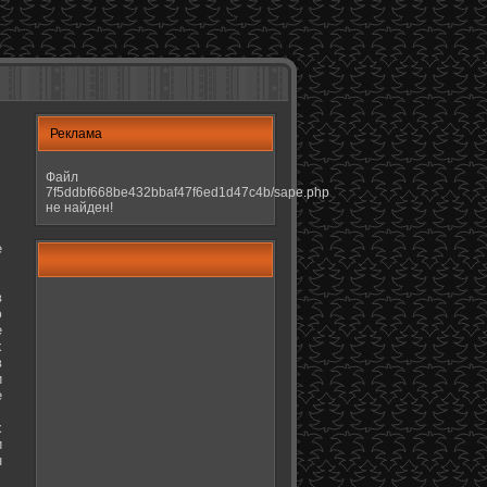
Реклама
Файл
7f5ddbf668be432bbaf47f6ed1d47c4b/sape.php
не найден!
е
в
ю
е
х
в
и
е
х
и
н