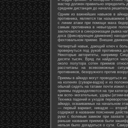
мастер должен правильно определить д
среднем дистанция до начала решитель
Одним из важнейших навыков в айкидо
противника, является так называемое б
с линии атаки при помощи маха бедер 
самым противника в невыгодное поло
заключается в синхронизации рывка на
доса (фиксирующее движение) находит 
фехтовальном приеме. Внешне движени
Четвертый навык, дающий ключ к больш
провернуться под рукой противника дл
Некоторые авторитеты, например Сио
десяти тысяч. Вряд ли найдется чел
около полутора сотен приемов относ
рассчитаны на всевозможные ситуа
противников, безоружного против воору
Приемы в айкидо могут проводиться из 
на коленях (сувари-вадза) и из положе
обычай сидеть на татами почти изжил с
приемы подразделяются на три категори
как вспо- могательные, удары (атэми-в
Техника падений и уходов переворотом
айкидо, осваиваемых на начальном эта
— первый вариант, никадзе — второй
содержат в названии пояснение действи
руки с болевым замком при захвате за
раньше названия приемов были зашифр
нельзя было догадаться о сути. Самур