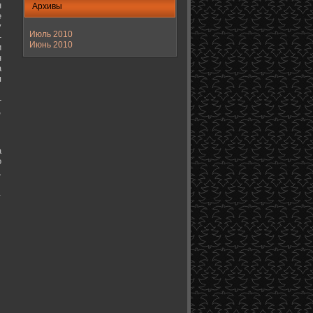
н
Архивы
е
у
Июль 2010
-
Июнь 2010
и
н
а
я
-
,
а
о
,
.