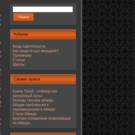
е
е
ы
,
Рубрики
а
Виды единоборств
.
Как защититься женщине?
а
Приемчики
з
Статьи
,
Школы
у
а
к
,
Свежие записи
ь
д
Коичи Тохей : «Айкидо как
.
жизненный путь»
и
Основы техники айкидо
ц
Общие требования к
е
перемещениям в Айкидо
Стили Айкидо
Краткая справочная информация
е
по Айкидо.
ы
е