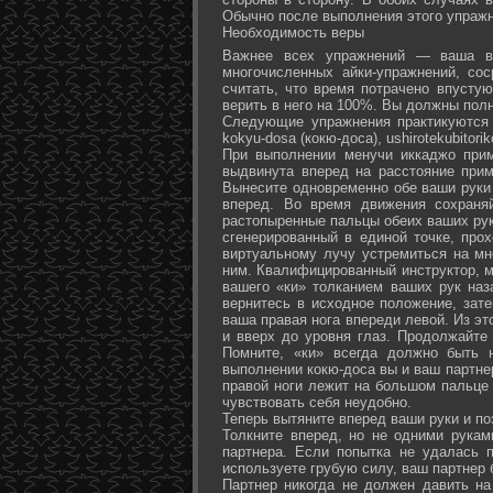
Обычно после выполнения этого упражн
Необходимость веры
Важнее всех упражнений — ваша ве
многочисленных айки-упражнений, со
считать, что время потрачено впусту
верить в него на 100%. Вы должны полн
Следующие упражнения практикуются в
kokyu-dosa (кокю-доса), ushiro­tekubitori
При выполнении менучи иккаджо прим
выдвинута вперед на расстояние прим
Вынесите одновременно обе ваши руки 
вперед. Во время движения сохраняй
растопыренные пальцы обеих ваших рук.
сгенерированный в единой точке, прох
виртуальному лучу устремиться на мн
ним. Квалифицированный инструктор, м
вашего «ки» толканием ваших рук наз
вернитесь в исходное положение, зате
ваша правая нога впереди левой. Из э
и вверх до уровня глаз. Продолжайте
Помните, «ки» всегда должно быть 
выполнении кокю-доса вы и ваш партне
правой ноги лежит на большом пальце л
чувствовать себя неудобно.
Теперь вытяните вперед ваши руки и поз
Толкните вперед, но не одними рука
партнера. Если попытка не удалась п
используете грубую силу, ваш партнер
Партнер никогда не должен давить н