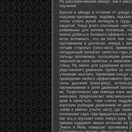
Но рассекречивание айкидо, как и рас
обучения.
Броски в айкидо в отличие от дзюдо 
подъема противника, подбива, подхват
чтобы отбить рукой летящую в грудь 
защитой. Чаще всего ключевым «инстр
уязвимыми для излома плечевым, лок
можно добиться болевого эффекта с п
если вспомнить, что на поле боя са
противником в доспехах, иногда с м
четыре стороны» (сихо-нагэ), примен
нападающий захватил запястье горы ра
пальцы противника, скользящим движе
перехватом свое запястье, и нажатием
спину. На земле для удержания исполь
родственного движения «рубки на чет
ученикам мыслить терминами кэн-до: 
проведении любого эффективного брос
силы дыхания (кокю-реку), исполь
проникновение в ритм движений против
ки. Теоретически при помощи кокю мо
кокю-реку предполагают максимальну
руки в запястьях, тори слегка подда
коротким рубящим движением по диаг
«неба и земли» (тэнти- нагэ), где так
положении сидя тори вращательным дви
как ось и опускает свою левую руку. В
приема содержит явную аллюзию на т
Земли и Неба, повергает противника (
Сложнейшую технику айкидо нельзя, к 