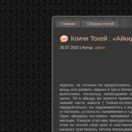
Главная
Сборник статей
Коичи Тохей : «Айки
26.07.2010 | Автор:
admin
неделю, не логично ли предположить,
мощь или развить навыки в три и более
выполнимо, поскольку необходимое о
залах. Но в айкидо вы можете примен
нижней части живота ( Seikan-­no-­it
парадоксально, вы задумываетесь о вы
от болезни, усталости, напряжения и т.д
Один айкидока постоянно напоминал 
месяцев. Каждое утро ему приходилось
этом он оголял свои руки и «заставля
начинал чувствовать теплое покалыван