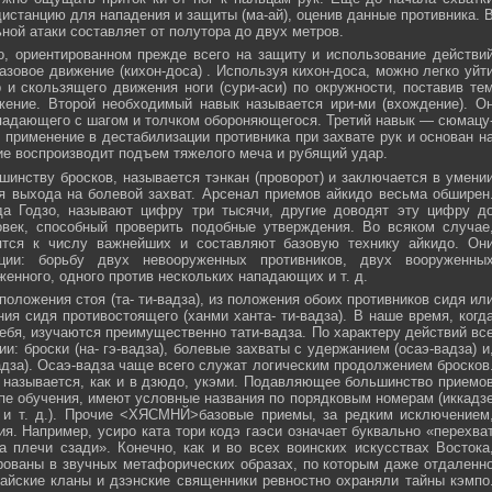
истанцию для нападения и защиты (ма-ай), оценив данные противника. 
ной атаки составляет от полутора до двух метров.
, ориентированном прежде всего на защиту и использование действи
азовое движение (кихон-доса) . Используя кихон-доса, можно легко уйт
и скользящего движения ноги (сури-аси) по окружности, поставив те
жение. Второй необходимый навык называется ири-ми (вхождение). О
падающего с шагом и толчком обороняющегося. Третий навык — сюмацу
применение в дестабилизации противника при захвате рук и основан н
е воспроизводит подъем тяжелого меча и рубящий удар.
инству бросков, называется тэнкан (проворот) и заключается в умени
я выхода на болевой захват. Арсенал приемов айкидо весьма обширен
да Годзо, называют цифру три тысячи, другие доводят эту цифру д
овек, способный проверить подобные утверждения. Во всяком случае
ятся к числу важнейших и составляют базовую технику айкидо. Он
ции: борьбу двух невооруженных противников, двух вооруженны
женного, одного против нескольких нападающих и т. д.
положения стоя (та- ти-вадза), из положения обоих противников сидя ил
ния сидя противостоящего (ханми ханта- ти-вадза). В наше время, когд
ебя, изучаются преимущественно тати-вадза. По характеру действий вс
и: броски (на- гэ-вадза), болевые захваты с удержанием (осаэ-вадза) и
адза). Осаэ-вадза чаще всего служат логическим продолжением бросков
 называется, как и в дзюдо, укэми. Подавляющее большинство приемо
пе обучения, имеют условные названия по порядковым номерам (иккадз
 и т. д.). Прочие <ХЯСМНЙ>базовые приемы, за редким исключением
я. Например, усиро ката тори кодэ гаэси означает буквально «перехва
 плечи сзади». Конечно, как и во всех воинских искусствах Востока
ованы в звучных метафорических образах, по которым даже отдаленн
айские кланы и дзэнские священники ревностно охраняли тайны кэмпо