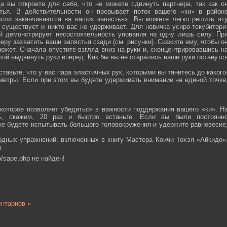
а вы откроете для себя, что не можете сдвинуть партнера, так как о
тья. В действительности он прерывает поток вашего «ки» в район
ысли заканчиваются на ваших запястьях. Вы можете легко решить эт
 существует и никто вас не удерживает. Для новичка усиро-текубитори
й демонстрирует несостоятельность упования на одну лишь силу. Пр
еру захватить ваши запястья сзади (см. рисунки). Скажите ему, чтобы о
ожет. Сначала опустите взгляд вниз на руки и, сконцентрировавшись н
ой выдвинуть руки вперед. Как бы вы не старались ваши руки останутс
тавьте, что у вас пара эластичных рук, которыми вы тянитесь до какого
ометры. Если при этом вы будете удерживать внимание на единой точке
.
которое позволяет убедиться в важности поддержания вашего «ки». Н
сь, скажем, 20 раз и быстро встаньте. Если вы были постоянн
 не будете испытывать большого головокружения и удержите равновесие
одных упражнений, включенных в книгу Мастера Коичи Тохэя «Айкидо»
.
/sape.php не найден!
нтариев »