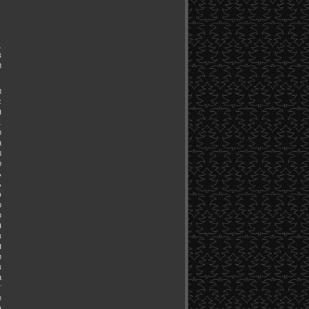
,
в
и
ы
с
я
.
о
а
ы
о
ь
ь
ю
о
о
я
в
я
о
в
а
т
е
а