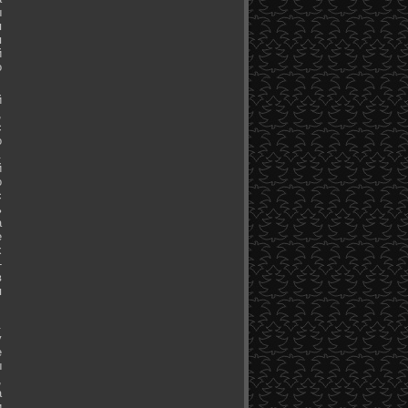
ы
я
я
й
о
й
,
с
о
.
й
о
с
ь
а
е
х
-
в
я
.
у
е
ы
,
а
и