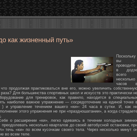
до как жизненный путь»
Поскольку
вы
проводите
в додз
всего
несколько
часов 
 что продолжая практиковаться вне его, можно увеличить собственну
 раза? Для большинства спортивных школ и искусств это практически н
борудование для тренировок, как правило, находится в специальны
ять наиболее важное упражнение — сосредоточение на единой точке 
ten ) и управление течением вашего «ки»- 24 часа в сутки. И, как н
полнении этого упражнения не при «праздношатании», а когда страдает
.
себе о расширении «ки», легко одеваясь в течении холодных зимни
 преодолевать несколько кварталов до своей автобусной остановки, пр
л» течь «ки» по всем кусочкам своего тела. Через несколько минут о
ие во всем теле.