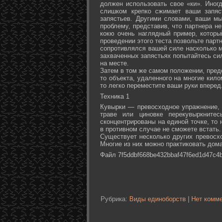
должен использовать свое «ки». Иногд
слишком крепко сжимает ваши запяс
запястьев. Другими словами, ваши м
проблему, представив, что партнера не
кокю очень наглядный пример, которы
проведении этого теста позвольте партн
сопротивлялся вашей силе насколько м
захваченных запястьях попытайтесь сил
на месте.
Затем в том же самом положении, предс
то объекта, удаленного на многие кил
то легко переместите ваши руки вперед
Техника 1
Кувырки — превосходное упражнение, 
траве или циновке перекувыркните
сконцентрированы на единой точке, то
в противном случае не сможете встать.
Существует несколько других превосх
Многие из них можно практиковать дома
Файл 7f5ddbf668be432bbaf47f6ed1d47c4b
Рубрика:
Виды единоборств
|
Нет комме