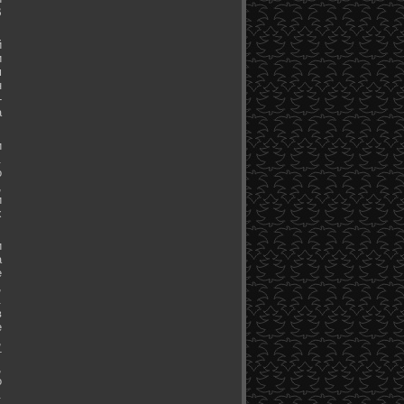
В
й
и
м
н
-
а
и
.
о
,
и
х
и
а
е
,
.
в
е
,
т
,
о
.