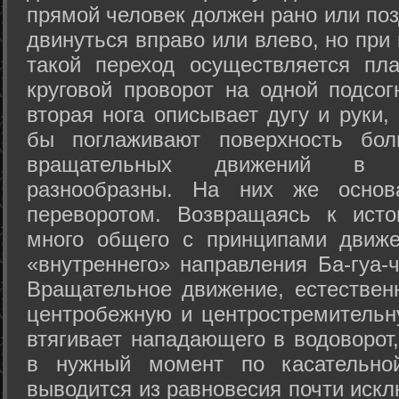
прямой человек должен рано или поз
двинуться вправо или влево, но пр
такой переход осуществляется пл
круговой проворот на одной подсог
вторая нога описывает дугу и руки,
бы поглаживают поверхность бол
вращательных движений в а
разнообразны. На них же осно
переворотом. Возвращаясь к ист
много общего с принципами движе
«внутреннего» направления Ба-гуа-
Вращательное движение, естественн
центробежную и центростремительн
втягивает нападающего в водоворот,
в нужный момент по касательной
выводится из равновесия почти иск