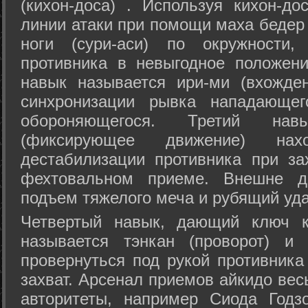
(кихон-доса) . Используя кихон-до
линии атаки при помощи маха бедер
ноги (сури-аси) по окружности
противника в невыгодное положен
навык называется ири-ми (вхожде
синхронизации рывка нападающе
обороняющегося. Третий на
(фиксирующее движение) на
дестабилизации противника при за
фехтовальном приеме. Внешне дв
подъем тяжелого меча и рубящий уда
Четвертый навык, дающий ключ к
называется тэнкан (проворот) и
провернуться под рукой противника
захват. Арсенал приемов айкидо ве
авторитеты, например Сиода Годз