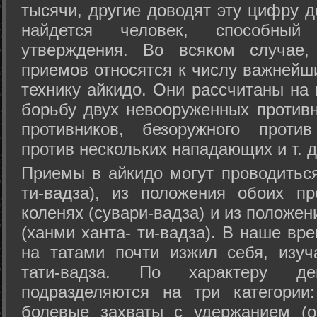
тысячи, другие доводят эту цифру д
найдется человек, способный
утверждения. Во всяком случае,
приемов относятся к числу важнейш
технику айкидо. Они рассчитаны на
борьбу двух невооруженных противн
противников, безоружного против
против нескольких нападающих и т. д
Приемы в айкидо могут проводиться
ти-вадза), из положения обоих п
коленях (сувари-вадза) и из положе
(ханми ханта- ти-вадза). В наше вр
на татами почти изжил себя, изу
тати-вадза. По характеру д
подразделяются на три категории: 
болевые захваты с удержанием (ос