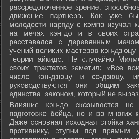
рассредоточенное зрение, способно
движение партнера. Как уже бы
молодости наряду с кэмпо изучал к
на мечах кэн-до и в своих стра
расставался с деревянным мечом 
учений великих мастеров кэн-дзюцу 
теории айкидо. Не случайно Миям
своих трактатов заметил: «Все вои
числе кэн-дзюцу и со-дзюцу, 
руководствуются они общим зак
единства, законом, который не выра
Влияние кэн-до сказывается не 
подготовке бойца, но и во многих 
Даже основная исходная стойка хан
противнику, ступни под прямым 