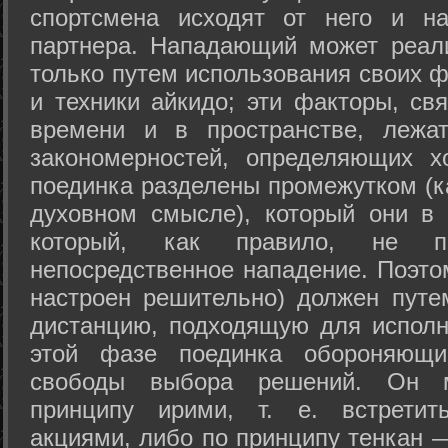
спортсмена исходят от него и на
партнера. Нападающий может реал
только путем использования своих 
и техники айкидо; эти факторы, св
времени и в пространстве, лежа
закономерностей, определяющих х
поединка разделены промежутком (ка
духовном смысле), который они в 
который, как правило, не по
непосредственное нападение. Поэто
настроен решительно) должен путе
дистанцию, подходящую для исполн
этой фазе поединка обороняющ
свободы выбора решений. Он м
принципу ирими, т. е. встретит
акциями, либо по принципу тенкан —