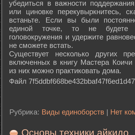
убедиться в важности поддержания
или циновке перекувыркнитесь, с
встаньте. Если вы были постоянн
единой точке, то не будете 
головокружения и удержите равнове
не сможете встать.
Существует несколько других пре
включенных в книгу Мастера Коичи 
из них можно практиковать дома.
Файл 7f5ddbf668be432bbaf47f6ed1d47
Рубрика:
Виды единоборств
|
Нет ко
Основы техники айкидо