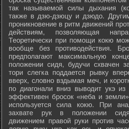
так называемой силы дыхания (ко
также в дзю-дзюцу и дзюдо. Други
проникновение в ритм движений прот
действиям, позволяющая напра
Теоретически при помощи кокю мож
вообще без противодействия. Бро
предполагают максимальную конц
положении сидя, будучи схвачен за
тори слегка поддается рывку впер
вверх, словно вздымая меч, и коро
по диагонали вниз выводит укэ из
эффективен бросок «неба и земли» (
используется сила кокю. При ан
захвате рук в положении сид
движением правой руки против час
левую руку укэ как ось и опуска