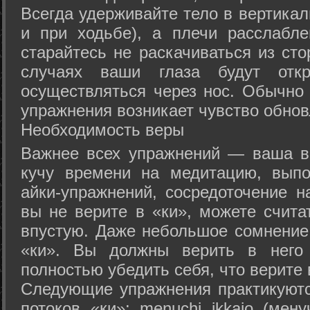
Всегда удерживайте тело в вертикал
и при ходьбе), а плечи расслабл
старайтесь не раскачиваться из сто
случаях ваши глаза будут отк
осуществляться через нос. Обычно 
упражнения возникает чувство обнов
Необходимость веры
Важнее всех упражнений — ваша в
кучу времени на медитацию, выпо
айки-упражнений, сосредоточение н
вы не верите в «ки», можете счита
впустую. Даже небольшое сомнение 
«ки». Вы должны верить в нег
полностью убедить себя, что верите 
Следующие упражнения практикуютс
потоков «ки»: menuchi ikkajo (мену