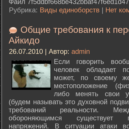
Файл 7f5ddbf668be432bbaf47f6ed1d47
Рубрика:
Виды единоборств
|
Нет ко
Общие требования к пе
Айкидо
26.07.2010 | Автор:
admin
Если говорить вооб
человек обладает п
может, по своему ж
местоположение (физ
либо менять свои у
(будем называть это духовной подв
требований реальности. М
обороняющимся существует п
напряжений. В ситуации атаки в