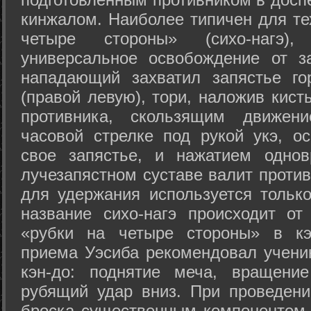
кинжалом. Наиболее типичен для те
четыре стороны» (сихо-нагэ)
универсальное освобождение от з
нападающий захватил запястье го
(правой левую), тори, наложив кист
противника, скользящим движени
часовой стрелке под рукой укэ, о
свое запястье, и нажатием одно
лучезапястном суставе валит против
для удержания используется только
название сихо-нагэ происходит от
«рубки на четыре стороны» в кэ
приема Уэсиба рекомендовал учен
кэн-до: поднятие меча, вращени
рубящий удар вниз. При проведен
броска существенным компонентом 