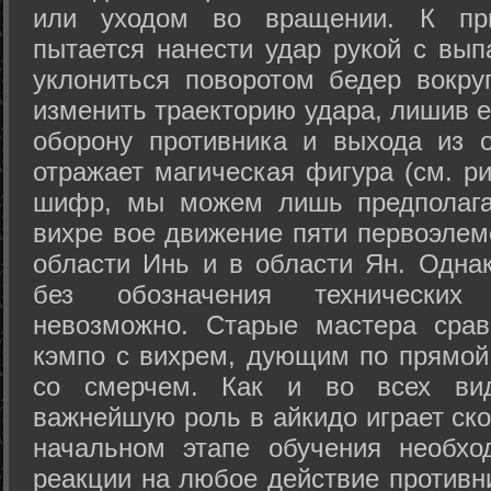
или уходом во вращении. К при
пытается нанести удар рукой с вып
уклониться поворотом бедер вокру
изменить траекторию удара, лишив е
оборону противника и выхода из 
отражает магическая фигура (см. ри
шифр, мы можем лишь предполагат
вихре вое движение пяти первоэлеме
области Инь и в области Ян. Одна
без обозначения технических
невозможно. Старые мастера срав
кэмпо с вихрем, дующим по прямой
со смерчем. Как и во всех вида
важнейшую роль в айкидо играет ско
начальном этапе обучения необхо
реакции на любое действие противн