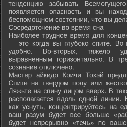
тенденцию забывать Всемогущего
появляется опасность и вы нахо
беспомощном состоянии, что вы дел
Сосредоточение во время сна
Наиболее трудное время для концен
— это когда вы глубоко спите. Во-
удобно. Во-вторых, тяжело у
выравненным горизонтально. В тр
сознание отключено.
Мастер айкидо Коичи Тохэй предл
Спите на твердом полу или жестко
Ляжьте на спину лицом вверх. В та
располагается вдоль одной линии. 
как уснуть, концентрируйтесь на е
ваш разум будет все больше «раб
будет непрерывно «течь» по ваше