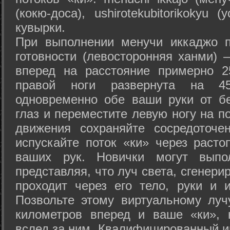
(кокю-доса), ushiro­tekubitori­kokyu 
кувырки.
При выполнении менучи иккаджо п
готовности (левосторонняя ханми) 
вперед на расстояние примерно 2
правой ноги развернута на 45
одновременно обе ваши руки от б
глаз и переместите левую ногу на п
движения сохраняйте сосредоточе
испускайте поток «ки» через раст
ваших рук. Новички могут выпол
представляя, что луч света, сгенери
проходит через его тело, руки и и
Позвольте этому виртуальному луч
километров вперед и ваше «ки», 
вслед за ним. Квалифицированный и