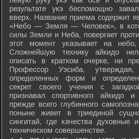
результате укэ беспомощно зава
вверх. Название приема содержит я
«Небо — Земля — Человек», в кото
силы Земли и Неба, повергает проти
этот момент указывает на небо,
Сложнейшую технику айкидо нел
описать в кратком очерке, ни пр
Профессор Уэсиба, утверждая
определенных форм и определенн
секрет своего учения с загадк
признавал спортивного айкидо и
прежде всего глубинного самопозна
поныне живет в триединой сущно
сингитай, где качества духовные 
техническом совершенстве.