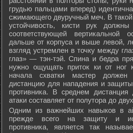
расстоянии в полторы стопы, руки 
грудью пальцами вперед) идентична
сжимающего двуручный меч. В такой
устойчивость, кисти рук должны
соответствующей вертикальной о
дальше от корпуса и выше левой, л
взгляд устремлен в точку между гла
глаз» — тэн-тэй. Спина и бедра пр
нужно ощущать приток ки от ног 
начала схватки мастер должен 
дистанцию для нападения и защиты 
противника. В среднем дистанция
атаки составляет от полутора до дву
Одним из важнейших навыков в ай
прежде всего на защиту и исп
противника, является так называ