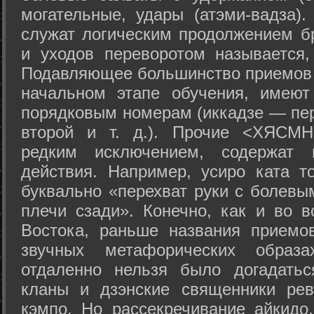
могательные, удары (атэми-вадза).
служат логическим продолжением бр
и уходов переворотом называется,
Подавляющее большинство приемов 
начальном этапе обучения, имеют
порядковым номерам (иккадзе — пер
второй и т. д.). Прочие <ХЯСМН
редким исключением, содержат 
действия. Например, усиро ката то
буквально «перехват руки с болевы
плечи сзади». Конечно, как и во в
Востока, раньше названия прием
звучных метафорических образ
отдаленно нельзя было догадатьс
кланы и дзэнские священники рев
кэмпо. Но рассекречивание айкидо,