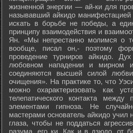
жизненной энергии — ай-ки для про
называвший айкидо манифестацией 
искать в борьбе не победы, а еди
принципу взаимодействия и взаимоо
Ян. «Мы непрестанно молимся о т
вообще, писал он,- поэтому фо
проведение турниров айкидо. Дух
любовном нападении и мирном ис
соединяются высшей силой любви
очищения». На практике то, что Уэ
можно охарактеризовать как уст
телепатического контакта между 
элементами гипноза. Не случай
мастерами основатель айкидо учил н
глаза, чтобы не поддаться агресси
разума, его ки. Как и в дзюдо, от 