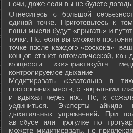
ночи, даже если вы не будете догады
Отнеситесь с большой серьезнос
единой точке. Приготовьтесь к том
ваши мысли будут «прыгать» и путат
точки. Но, если вы сможете постоян
точке после каждого «соскока», ваш
концов станет автоматической, как 
мощности «ки»практикуйте ме
контролируемое дыхание.
Медитировать желательно в тих
посторонних месте, с закрытыми гла
и вдыхая через нос. Но, к сожа
уединиться. Эксперты айкидо 
дыхательных упражнений. При по
автобусе или прогулке по тротуа
можете мидитировать, не привлека