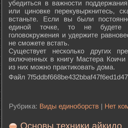
убедиться в важности поддержания
или циновке перекувыркнитесь, с
встаньте. Если вы были постоянн
единой точке, то не будете 
головокружения и удержите равнове
не сможете встать.
Существует несколько других пре
включенных в книгу Мастера Коичи 
из них можно практиковать дома.
Файл 7f5ddbf668be432bbaf47f6ed1d47
Рубрика:
Виды единоборств
|
Нет ко
Основы техники айкидо