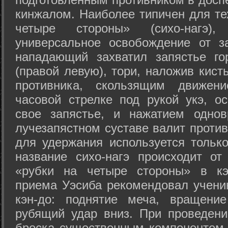
кинжалом. Наиболее типичен для те
четыре стороны» (сихо-нагэ)
универсальное освобождение от з
нападающий захватил запястье го
(правой левую), тори, наложив кист
противника, скользящим движени
часовой стрелке под рукой укэ, о
свое запястье, и нажатием одно
лучезапястном суставе валит против
для удержания используется только
название сихо-нагэ происходит от
«рубки на четыре стороны» в кэ
приема Уэсиба рекомендовал учен
кэн-до: поднятие меча, вращени
рубящий удар вниз. При проведен
броска существенным компонентом 