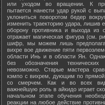
или уходом во вращении. К при
пытается нанести удар рукой с вып
уклониться поворотом бедер вокру
изменить траекторию удара, лишив е
оборону противника и выхода из 
отражает магическая фигура (см. ри
шифр, мы можем лишь предполагат
вихре вое движение пяти первоэлеме
области Инь и в области Ян. Одна
без обозначения технических
невозможно. Старые мастера срав
кэмпо с вихрем, дующим по прямой
со смерчем. Как и во всех вида
важнейшую роль в айкидо играет ско
начальном этапе обучения необхо
реакции на любое действие противн