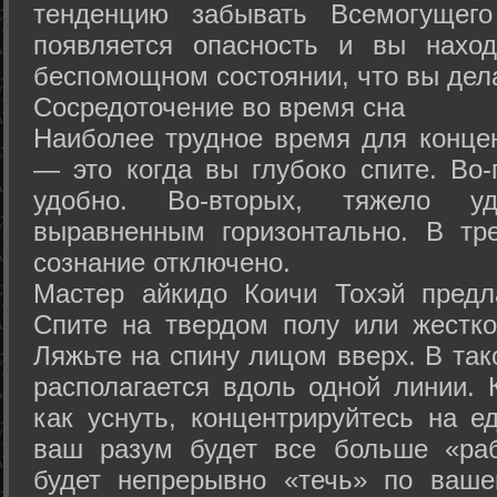
тенденцию забывать Всемогущего
появляется опасность и вы нахо
беспомощном состоянии, что вы дел
Сосредоточение во время сна
Наиболее трудное время для концен
— это когда вы глубоко спите. Во-
удобно. Во-вторых, тяжело у
выравненным горизонтально. В тр
сознание отключено.
Мастер айкидо Коичи Тохэй предл
Спите на твердом полу или жестко
Ляжьте на спину лицом вверх. В та
располагается вдоль одной линии. 
как уснуть, концентрируйтесь на е
ваш разум будет все больше «раб
будет непрерывно «течь» по ваше