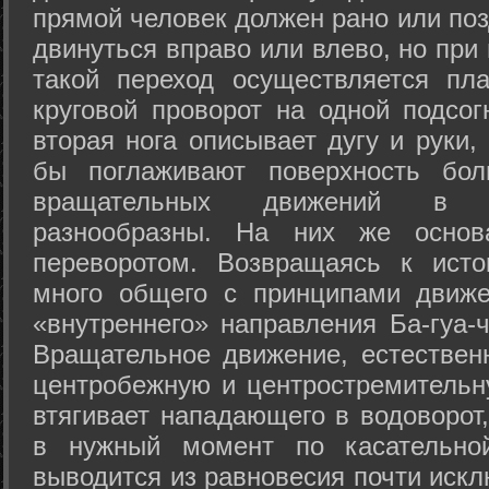
прямой человек должен рано или поз
двинуться вправо или влево, но пр
такой переход осуществляется пл
круговой проворот на одной подсог
вторая нога описывает дугу и руки,
бы поглаживают поверхность бол
вращательных движений в а
разнообразны. На них же осно
переворотом. Возвращаясь к ист
много общего с принципами движе
«внутреннего» направления Ба-гуа-
Вращательное движение, естественн
центробежную и центростремительн
втягивает нападающего в водоворот,
в нужный момент по касательной
выводится из равновесия почти иск