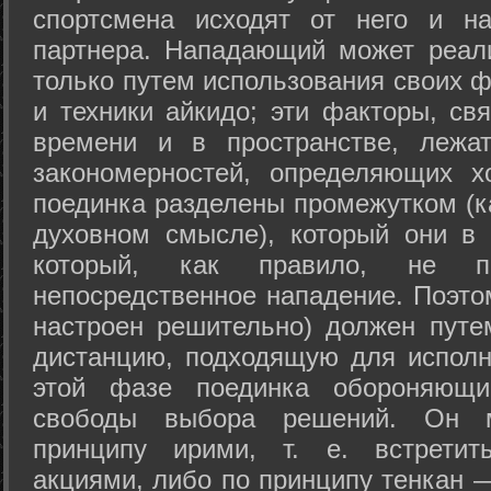
спортсмена исходят от него и на
партнера. Нападающий может реал
только путем использования своих 
и техники айкидо; эти факторы, св
времени и в пространстве, лежа
закономерностей, определяющих х
поединка разделены промежутком (ка
духовном смысле), который они в 
который, как правило, не по
непосредственное нападение. Поэто
настроен решительно) должен путе
дистанцию, подходящую для исполн
этой фазе поединка обороняющ
свободы выбора решений. Он м
принципу ирими, т. е. встретит
акциями, либо по принципу тенкан —