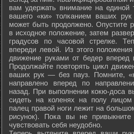
вам удержать внимание на единой т
вашего «ки» толканием ваших рук
может быть продолжено. Опустите р
в исходное положение, затем развер
градусов по часовой стрелке. Те
впереди левой. Из этого положения
движение руками от бедер вперед и
Продолжайте повторять цикл движе
ваших рук — без пауз. Помните, «
направлено вперед по направлен
назад. При выполнении кокю-доса в
сидеть на коленях на полу лицом
палец правой ноги лежит на большом
рисунок). Пока вы не привыкните
чувствовать себя неудобно.
Теперь вытяните вперед ваши рук