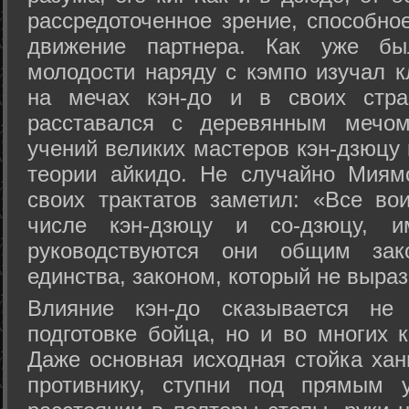
рассредоточенное зрение, способно
движение партнера. Как уже бы
молодости наряду с кэмпо изучал к
на мечах кэн-до и в своих стра
расставался с деревянным мечом 
учений великих мастеров кэн-дзюцу 
теории айкидо. Не случайно Миям
своих трактатов заметил: «Все вои
числе кэн-дзюцу и со-дзюцу, 
руководствуются они общим зак
единства, законом, который не выра
Влияние кэн-до сказывается не 
подготовке бойца, но и во многих 
Даже основная исходная стойка хан
противнику, ступни под прямым 