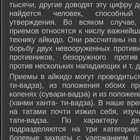
тысячи, другие доводят эту цифру д
найдется человек, способный
утверждения. Во всяком случае,
приемов относятся к числу важнейш
технику айкидо. Они рассчитаны на
борьбу двух невооруженных противн
противников, безоружного против
против нескольких нападающих и т. д
Приемы в айкидо могут проводиться
ти-вадза), из положения обоих п
коленях (сувари-вадза) и из положе
(ханми ханта- ти-вадза). В наше вр
на татами почти изжил себя, изу
тати-вадза. По характеру д
подразделяются на три категории: 
болевые захваты с удержанием (ос