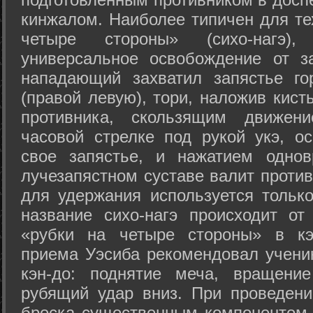
кинжалом. Наиболее типичен для те
четыре стороны» (сихо-нагэ)
универсальное освобождение от з
нападающий захватил запястье го
(правой левую), тори, наложив кист
противника, скользящим движени
часовой стрелке под рукой укэ, о
свое запястье, и нажатием одно
лучезапястном суставе валит против
для удержания используется только
название сихо-нагэ происходит от
«рубки на четыре стороны» в кэ
приема Уэсиба рекомендовал учен
кэн-до: поднятие меча, вращени
рубящий удар вниз. При проведен
броска существенным компонентом 