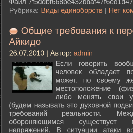
Файл 7f5ddbf668be432bbaf47f6ed1d47
Рубрика:
Виды единоборств
|
Нет ко
Общие требования к пе
Айкидо
26.07.2010 | Автор:
admin
Если говорить вооб
человек обладает п
может, по своему ж
местоположение (физ
либо менять свои у
(будем называть это духовной подв
требований реальности. М
обороняющимся существует п
напряжений. В ситуации атаки в