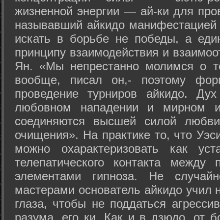
жизненной энергии — ай-ки для про
называвший айкидо манифестацией 
искать в борьбе не победы, а еди
принципу взаимодействия и взаимоо
Ян. «Мы непрестанно молимся о т
вообще, писал он,- поэтому фо
проведение турниров айкидо. Дух
любовном нападении и мирном ис
соединяются высшей силой любви
очищения». На практике то, что Уэ
можно охарактеризовать как уст
телепатического контакта между 
элементами гипноза. Не случай
мастерами основатель айкидо учил н
глаза, чтобы не поддаться агресси
разума, его ки. Как и в дзюдо, от 