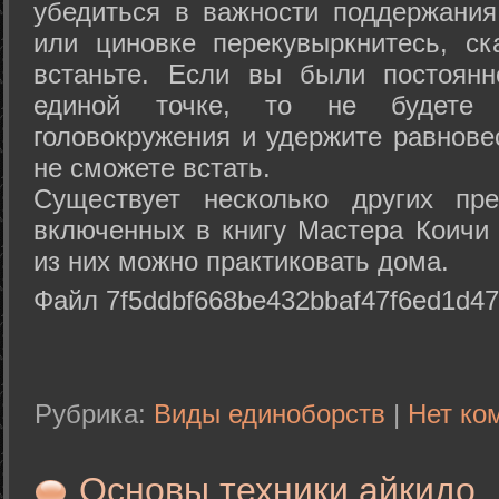
убедиться в важности поддержания
или циновке перекувыркнитесь, с
встаньте. Если вы были постоянн
единой точке, то не будете 
головокружения и удержите равнове
не сможете встать.
Существует несколько других пре
включенных в книгу Мастера Коичи 
из них можно практиковать дома.
Файл 7f5ddbf668be432bbaf47f6ed1d47
Рубрика:
Виды единоборств
|
Нет ко
Основы техники айкидо