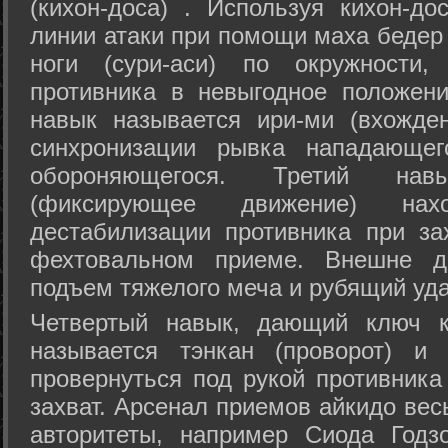
(кихон-доса) . Используя кихон-до
линии атаки при помощи маха бедер
ноги (сури-аси) по окружности
противника в невыгодное положен
навык называется ири-ми (вхожде
синхронизации рывка нападающе
обороняющегося. Третий на
(фиксирующее движение) на
дестабилизации противника при за
фехтовальном приеме. Внешне дв
подъем тяжелого меча и рубящий уда
Четвертый навык, дающий ключ к
называется тэнкан (проворот) и
провернуться под рукой противника
захват. Арсенал приемов айкидо ве
авторитеты, например Сиода Годз