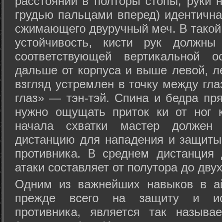
расстоянии в полторы стопы, руки 
грудью пальцами вперед) идентична
сжимающего двуручный меч. В такой
устойчивость, кисти рук должны
соответствующей вертикальной о
дальше от корпуса и выше левой, л
взгляд устремлен в точку между гла
глаз» — тэн-тэй. Спина и бедра пр
нужно ощущать приток ки от ног 
начала схватки мастер должен 
дистанцию для нападения и защиты 
противника. В среднем дистанция
атаки составляет от полутора до дву
Одним из важнейших навыков в ай
прежде всего на защиту и исп
противника, является так называ