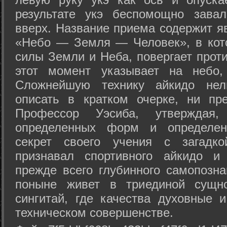
результате укэ беспомощно зава
вверх. Название приема содержит я
«Небо — Земля — Человек», в кото
силы Земли и Неба, повергает проти
этот момент указывает на небо,
Сложнейшую технику айкидо нел
описать в кратком очерке, ни пр
Профессор Уэсиба, утверждая
определенных форм и определенн
секрет своего учения с загадк
признавал спортивного айкидо и
прежде всего глубинного самопозна
поныне живет в триединой сущно
сингитай, где качества духовные 
техническом совершенстве.