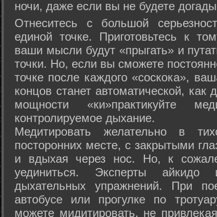
ночи, даже если вы не будете догады
Отнеситесь с большой серьезнос
единой точке. Приготовьтесь к том
ваши мысли будут «прыгать» и путат
точки. Но, если вы сможете постоян
точке после каждого «соскока», ваш
концов станет автоматической, как 
мощности «ки»практикуйте ме
контролируемое дыхание.
Медитировать желательно в тих
посторонних месте, с закрытыми гла
и вдыхая через нос. Но, к сожа
уединиться. Эксперты айкидо 
дыхательных упражнений. При по
автобусе или прогулке по тротуа
можете мидитировать, не привлека