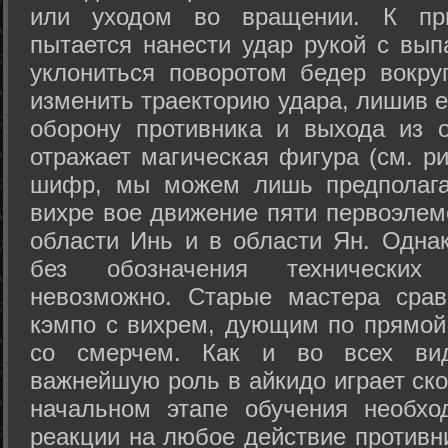
или уходом во вращении. К при
пытается нанести удар рукой с вып
уклониться поворотом бедер вокру
изменить траекторию удара, лишив е
оборону противника и выхода из 
отражает магическая фигура (см. ри
шифр, мы можем лишь предполагат
вихре вое движение пяти первоэлеме
области Инь и в области Ян. Одна
без обозначения технических
невозможно. Старые мастера срав
кэмпо с вихрем, дующим по прямой
со смерчем. Как и во всех вида
важнейшую роль в айкидо играет ско
начальном этапе обучения необхо
реакции на любое действие противн