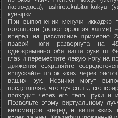
(кокю-доса), ushiro­tekubitori­kokyu 
кувырки.
При выполнении менучи иккаджо п
готовности (левосторонняя ханми) 
вперед на расстояние примерно 2
правой ноги развернута на 45
одновременно обе ваши руки от б
глаз и переместите левую ногу на п
движения сохраняйте сосредоточе
испускайте поток «ки» через раст
ваших рук. Новички могут выпол
представляя, что луч света, сгенери
проходит через его тело, руки и и
Позвольте этому виртуальному луч
километров вперед и ваше «ки», 
вслед за ним. Квалифицированный и