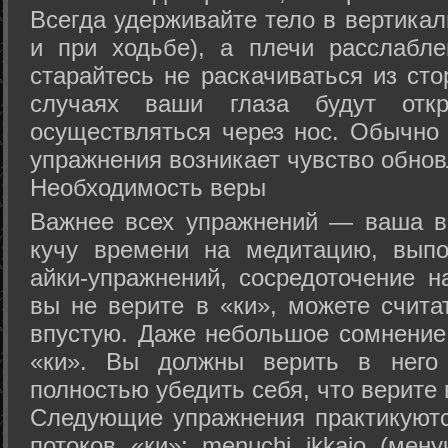
Всегда удерживайте тело в вертикал
и при ходьбе), а плечи расслабл
старайтесь не раскачиваться из сто
случаях ваши глаза будут отк
осуществляться через нос. Обычно 
упражнения возникает чувство обнов
Необходимость веры
Важнее всех упражнений — ваша в
кучу времени на медитацию, выпо
айки-упражнений, сосредоточение н
вы не верите в «ки», можете счита
впустую. Даже небольшое сомнение 
«ки». Вы должны верить в нег
полностью убедить себя, что верите 
Следующие упражнения практикуютс
потоков «ки»: menuchi ikkajo (мену