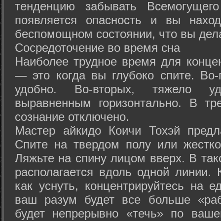
тенденцию забывать Всемогущего
появляется опасность и вы нахо
беспомощном состоянии, что вы дел
Сосредоточение во время сна
Наиболее трудное время для концен
— это когда вы глубоко спите. Во-
удобно. Во-вторых, тяжело у
выравненным горизонтально. В тр
сознание отключено.
Мастер айкидо Коичи Тохэй предл
Спите на твердом полу или жестко
Ляжьте на спину лицом вверх. В та
располагается вдоль одной линии. 
как уснуть, концентрируйтесь на е
ваш разум будет все больше «раб
будет непрерывно «течь» по ваше