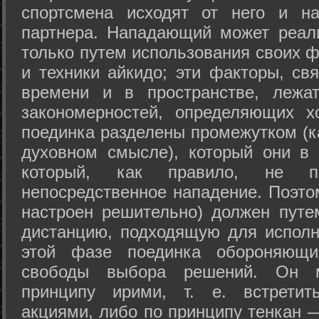
спортсмена исходят от него и на
партнера. Нападающий может реал
только путем использования своих 
и техники айкидо; эти факторы, св
времени и в пространстве, лежа
закономерностей, определяющих х
поединка разделены промежутком (ка
духовном смысле), который они в 
который, как правило, не по
непосредственное нападение. Поэто
настроен решительно) должен путе
дистанцию, подходящую для исполн
этой фазе поединка обороняющ
свободы выбора решений. Он м
принципу ирими, т. е. встретит
акциями, либо по принципу тенкан —