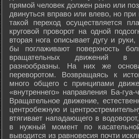
прямой человек должен рано или поз
двинуться вправо или влево, но пр
такой переход осуществляется пл
круговой проворот на одной подсог
вторая нога описывает дугу и руки,
бы поглаживают поверхность бол
вращательных движений в а
разнообразны. На них же осно
переворотом. Возвращаясь к ист
много общего с принципами движе
«внутреннего» направления Ба-гуа-
Вращательное движение, естественн
центробежную и центростремительн
втягивает нападающего в водоворот,
в нужный момент по касательной
выводится из равновесия почти иск