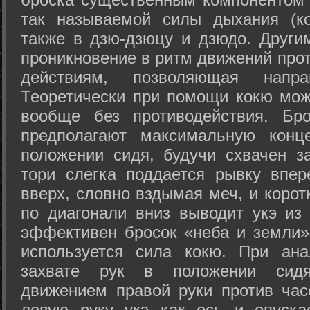
так называемой силы дыхания (ко
также в дзю-дзюцу и дзюдо. Други
проникновение в ритм движений прот
действиям, позволяющая напра
Теоретически при помощи кокю мож
вообще без противодействия. Бро
предполагают максимальную конц
положении сидя, будучи схвачен за
тори слегка поддается рывку впер
вверх, словно вздымая меч, и коро
по диагонали вниз выводит укэ из
эффективен бросок «неба и земли» (
используется сила кокю. При ан
захвате рук в положении сид
движением правой руки против час
левую руку укэ как ось и опуска