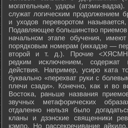
могательные, удары (атэми-вадза).
служат логическим продолжением бр
и уходов переворотом называется,
Подавляющее большинство приемов 
начальном этапе обучения, имеют
порядковым номерам (иккадзе — пер
второй и т. д.). Прочие <ХЯСМН
редким исключением, содержат 
действия. Например, усиро ката то
буквально «перехват руки с болевы
плечи сзади». Конечно, как и во в
Востока, раньше названия прием
звучных метафорических образ
отдаленно нельзя было догадатьс
кланы и дзэнские священники рев
кэмпо. Но рассекречивание айкидо,