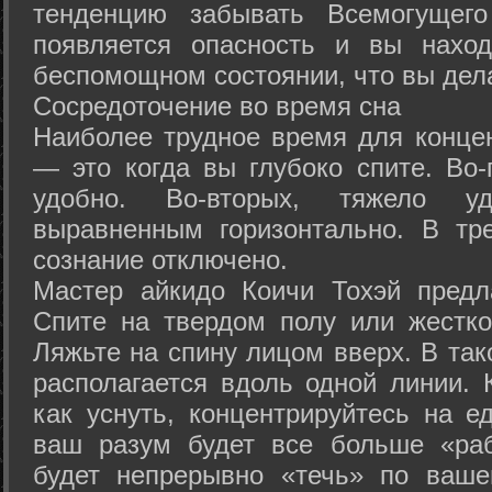
тенденцию забывать Всемогущего
появляется опасность и вы нахо
беспомощном состоянии, что вы дел
Сосредоточение во время сна
Наиболее трудное время для концен
— это когда вы глубоко спите. Во-
удобно. Во-вторых, тяжело у
выравненным горизонтально. В тр
сознание отключено.
Мастер айкидо Коичи Тохэй предл
Спите на твердом полу или жестко
Ляжьте на спину лицом вверх. В та
располагается вдоль одной линии. 
как уснуть, концентрируйтесь на е
ваш разум будет все больше «раб
будет непрерывно «течь» по ваше