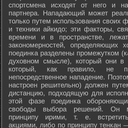
спортсмена исходят от него и на
партнера. Нападающий может реал
только путем использования своих 
и техники айкидо; эти факторы, св
времени и в пространстве, лежа
закономерностей, определяющих х
поединка разделены промежутком (ка
духовном смысле), который они в 
который, как правило, не по
непосредственное нападение. Поэто
настроен решительно) должен путе
дистанцию, подходящую для исполн
этой фазе поединка обороняющ
свободы выбора решений. Он м
принципу ирими, т. е. встретит
акциями, либо по принципу тенкан —