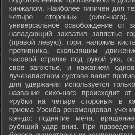
кинжалом. Наиболее типичен для те
четыре стороны» (сихо-нагэ)
универсальное освобождение от з
нападающий захватил запястье го
(правой левую), тори, наложив кист
противника, скользящим движени
часовой стрелке под рукой укэ, о
свое запястье, и нажатием одно
лучезапястном суставе валит против
для удержания используется только
название сихо-нагэ происходит от
«рубки на четыре стороны» в кэ
приема Уэсиба рекомендовал учен
кэн-до: поднятие меча, вращени
рубящий удар вниз. При проведен
броска существенным компонентом 