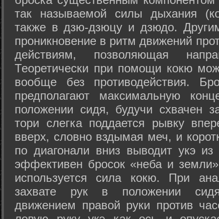
так называемой силы дыхания (ко
также в дзю-дзюцу и дзюдо. Други
проникновение в ритм движений прот
действиям, позволяющая напра
Теоретически при помощи кокю мож
вообще без противодействия. Бро
предполагают максимальную конц
положении сидя, будучи схвачен за
тори слегка поддается рывку впер
вверх, словно вздымая меч, и коро
по диагонали вниз выводит укэ из
эффективен бросок «неба и земли» (
используется сила кокю. При ан
захвате рук в положении сид
движением правой руки против час
левую руку укэ как ось и опуска