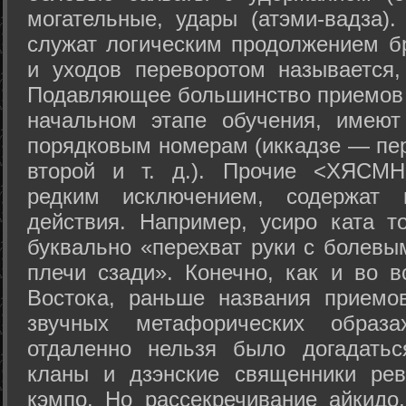
могательные, удары (атэми-вадза).
служат логическим продолжением бр
и уходов переворотом называется,
Подавляющее большинство приемов 
начальном этапе обучения, имеют
порядковым номерам (иккадзе — пер
второй и т. д.). Прочие <ХЯСМН
редким исключением, содержат 
действия. Например, усиро ката то
буквально «перехват руки с болевы
плечи сзади». Конечно, как и во в
Востока, раньше названия прием
звучных метафорических образ
отдаленно нельзя было догадатьс
кланы и дзэнские священники рев
кэмпо. Но рассекречивание айкидо,