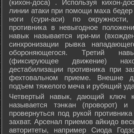
(кихон-доса) . Используя кихон-до
линии атаки при помощи маха бедер
ноги (сури-аси) по окружности
противника в невыгодное положен
навык называется ири-ми (вхожде
синхронизации рывка нападающе
обороняющегося. Третий на
(фиксирующее движение) на
дестабилизации противника при за
фехтовальном приеме. Внешне дв
подъем тяжелого меча и рубящий уда
Четвертый навык, дающий ключ к
называется тэнкан (проворот) и
провернуться под рукой противника
захват. Арсенал приемов айкидо ве
авторитеты, например Сиода Годз