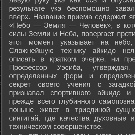
результате укэ беспомощно зава
вверх. Название приема содержит я
«Небо — Земля — Человек», в кото
силы Земли и Неба, повергает проти
этот момент указывает на небо,
Сложнейшую технику айкидо нел
описать в кратком очерке, ни пр
Профессор Уэсиба, утверждая
определенных форм и определенн
секрет своего учения с загадк
признавал спортивного айкидо и
прежде всего глубинного самопозна
поныне живет в триединой сущно
сингитай, где качества духовные 
техническом совершенстве.