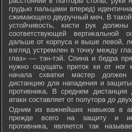
расстоянии в полторы стопы, руки 
грудью пальцами вперед) идентична
сжимающего двуручный меч. В такой
устойчивость, кисти рук должны
соответствующей вертикальной о
дальше от корпуса и выше левой, л
взгляд устремлен в точку между гла
глаз» — тэн-тэй. Спина и бедра пр
нужно ощущать приток ки от ног 
начала схватки мастер должен 
дистанцию для нападения и защиты 
противника. В среднем дистанция
атаки составляет от полутора до дву
Одним из важнейших навыков в ай
прежде всего на защиту и исп
противника, является так называ