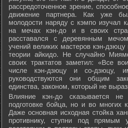
рассредоточенное зрение, способно
движение партнера. Как уже бы
молодости наряду с кэмпо изучал к
на мечах кэн-до и в своих стра
расставался с деревянным мечом 
учений великих мастеров кэн-дзюцу 
теории айкидо. Не случайно Миям
своих трактатов заметил: «Все вои
числе кэн-дзюцу и со-дзюцу, 
руководствуются они общим зак
единства, законом, который не выра
Влияние кэн-до сказывается не 
подготовке бойца, но и во многих 
Даже основная исходная стойка хан
противнику, ступни под прямым 