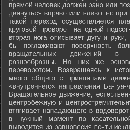
прямой человек должен рано или поз
двинуться вправо или влево, но пр
такой переход осуществляется пл
круговой проворот на одной подсог
вторая нога описывает дугу и руки,
бы поглаживают поверхность бол
вращательных движений в а
разнообразны. На них же осно
переворотом. Возвращаясь к ист
много общего с принципами движе
«внутреннего» направления Ба-гуа-
Вращательное движение, естественн
центробежную и центростремительн
втягивает нападающего в водоворот,
в нужный момент по касательной
выводится из равновесия почти иск