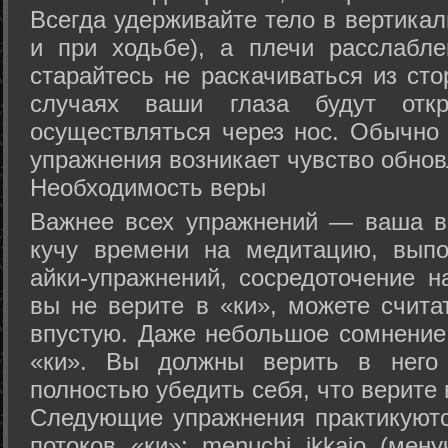
Всегда удерживайте тело в вертикал
и при ходьбе), а плечи расслабл
старайтесь не раскачиваться из сто
случаях ваши глаза будут отк
осуществляться через нос. Обычно 
упражнения возникает чувство обнов
Необходимость веры
Важнее всех упражнений — ваша в
кучу времени на медитацию, выпо
айки-упражнений, сосредоточение н
вы не верите в «ки», можете счита
впустую. Даже небольшое сомнение 
«ки». Вы должны верить в нег
полностью убедить себя, что верите 
Следующие упражнения практикуютс
потоков «ки»: menuchi ikkajo (мену