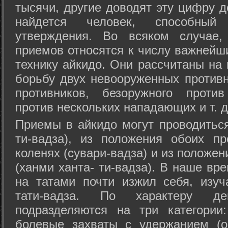
тысячи, другие доводят эту цифру д
найдется человек, способный
утверждения. Во всяком случае,
приемов относятся к числу важнейш
технику айкидо. Они рассчитаны на
борьбу двух невооруженных противн
противников, безоружного против
против нескольких нападающих и т. д
Приемы в айкидо могут проводиться
ти-вадза), из положения обоих п
коленях (сувари-вадза) и из положе
(ханми ханта- ти-вадза). В наше вр
на татами почти изжил себя, изу
тати-вадза. По характеру д
подразделяются на три категории: 
болевые захваты с удержанием (ос