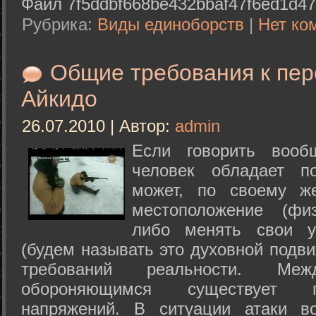
Файл 7f5ddbf668be432bbaf47f6ed1d47
Рубрика:
Виды единоборств
|
Нет ко
Общие требования к пе
Айкидо
26.07.2010 | Автор:
admin
Если говорить вооб
человек обладает п
может, по своему ж
местоположение (физ
либо менять свои у
(будем называть это духовной подв
требований реальности. М
обороняющимся существует п
напряжений. В ситуации атаки в