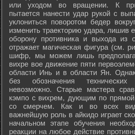
или уходом во вращении. К при
пытается нанести удар рукой с вып
уклониться поворотом бедер вокру
изменить траекторию удара, лишив е
оборону противника и выхода из 
отражает магическая фигура (см. ри
шифр, мы можем лишь предполагат
вихре вое движение пяти первоэлеме
области Инь и в области Ян. Одна
без обозначения технических
невозможно. Старые мастера срав
кэмпо с вихрем, дующим по прямой
со смерчем. Как и во всех вида
важнейшую роль в айкидо играет ско
начальном этапе обучения необхо
реакции на любое действие противн