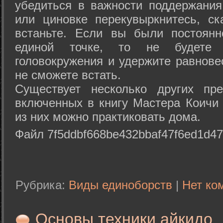
убедиться в важности поддержания
или циновке перекувыркнитесь, с
встаньте. Если вы были постоянн
единой точке, то не будете 
головокружения и удержите равнове
не сможете встать.
Существует несколько других пре
включенных в книгу Мастера Коичи 
из них можно практиковать дома.
Файл 7f5ddbf668be432bbaf47f6ed1d47
Рубрика:
Виды единоборств
|
Нет ко
Основы техники айкидо