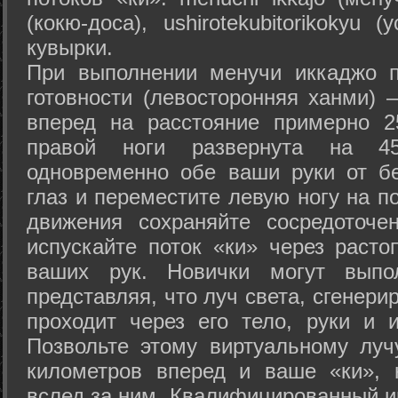
(кокю-доса), ushiro­tekubitori­kokyu 
кувырки.
При выполнении менучи иккаджо п
готовности (левосторонняя ханми) 
вперед на расстояние примерно 2
правой ноги развернута на 45
одновременно обе ваши руки от б
глаз и переместите левую ногу на п
движения сохраняйте сосредоточе
испускайте поток «ки» через раст
ваших рук. Новички могут выпол
представляя, что луч света, сгенери
проходит через его тело, руки и и
Позвольте этому виртуальному луч
километров вперед и ваше «ки», 
вслед за ним. Квалифицированный и