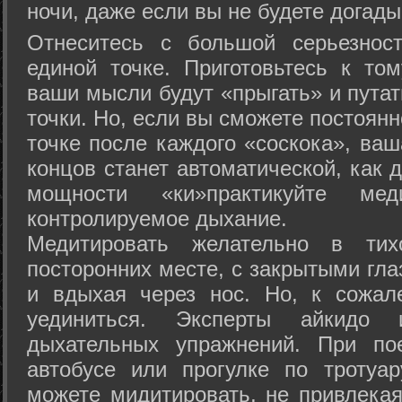
ночи, даже если вы не будете догады
Отнеситесь с большой серьезнос
единой точке. Приготовьтесь к том
ваши мысли будут «прыгать» и путат
точки. Но, если вы сможете постоян
точке после каждого «соскока», ваш
концов станет автоматической, как 
мощности «ки»практикуйте ме
контролируемое дыхание.
Медитировать желательно в тих
посторонних месте, с закрытыми гла
и вдыхая через нос. Но, к сожа
уединиться. Эксперты айкидо 
дыхательных упражнений. При по
автобусе или прогулке по тротуа
можете мидитировать, не привлека