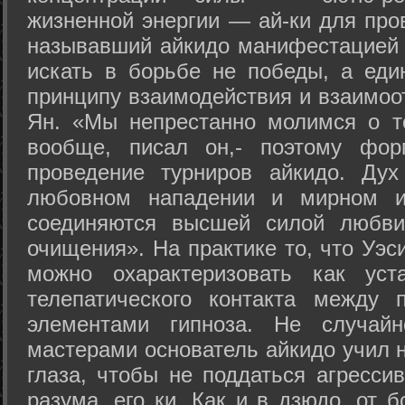
жизненной энергии — ай-ки для про
называвший айкидо манифестацией 
искать в борьбе не победы, а еди
принципу взаимодействия и взаимоо
Ян. «Мы непрестанно молимся о т
вообще, писал он,- поэтому фо
проведение турниров айкидо. Дух
любовном нападении и мирном ис
соединяются высшей силой любви
очищения». На практике то, что Уэ
можно охарактеризовать как уст
телепатического контакта между 
элементами гипноза. Не случай
мастерами основатель айкидо учил н
глаза, чтобы не поддаться агресси
разума, его ки. Как и в дзюдо, от 