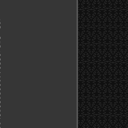
,
в
и
ы
с
я
.
о
а
ы
о
ь
ь
ю
о
о
я
в
я
о
в
а
т
е
а