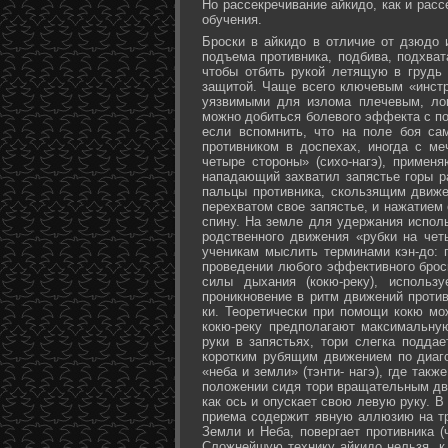
Но рассекречивание айкидо, как и рас
обучения.
Броски в айкидо в отличие от дзюдо 
подъема противника, подбива, подхват
чтобы отбить рукой летящую в грудь 
защитой. Чаще всего ключевым «инстр
уязвимыми для излома плечевым, лок
можно добиться болевого эффекта с п
если вспомнить, что на поле боя са
противником в доспехах, иногда с м
четыре стороны» (сихо-нагэ), примен
нападающий захватил запястье горы ра
пальцы противника, скользящим движе
перехватом свое запястье, и нажатием
спину. На земле для удержания исполь
родственного движения «рубки на чет
ученикам мыслить терминами кэн-до: 
проведении любого эффективного брос
силы дыхания (кокю-реку), исполь
проникновение в ритм движений против
ки. Теоретически при помощи кокю мо
кокю-реку предполагают максимальну
руки в запястьях, тори слегка подда
коротким рубящим движением по диаг
«неба и земли» (тэнти- нагэ), где так
положении сидя тори вращательным дви
как ось и опускает свою левую руку. В
приема содержит явную аллюзию на т
Земли и Неба, повергает противника (
Сложнейшую технику айкидо нельзя, к 