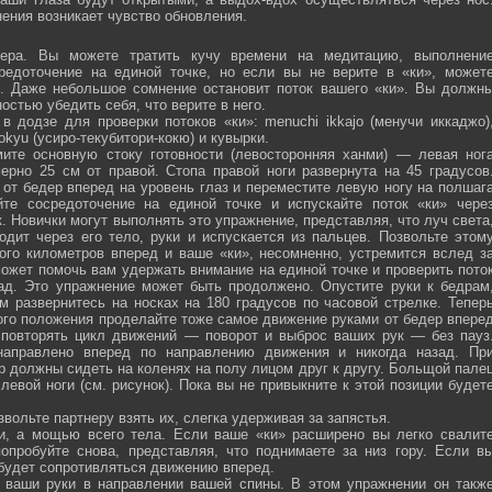
ения возникает чувство обновления.
ра. Вы можете тратить кучу времени на медитацию, выполнени
средоточение на единой точке, но если вы не верите в «ки», может
ю. Даже небольшое сомнение остановит поток вашего «ки». Вы должн
остью убедить себя, что верите в него.
 додзе для проверки потоков «ки»: menuchi ikkajo (менучи иккаджо)
­kokyu (усиро-текубитори-кокю) и кувырки.
ите основную стоку готовности (левосторонняя ханми) — левая ног
ерно 25 см от правой. Стопа правой ноги развернута на 45 градусов
от бедер вперед на уровень глаз и переместите левую ногу на полшаг
те сосредоточение на единой точке и испускайте поток «ки» чере
 Новички могут выполнять это упражнение, представляя, что луч света
одит через его тело, руки и испускается из пальцев. Позвольте этом
ого километров вперед и ваше «ки», несомненно, устремится вслед з
ожет помочь вам удержать внимание на единой точке и проверить пото
ад. Это упражнение может быть продолжено. Опустите руки к бедрам
м развернитесь на носках на 180 градусов по часовой стрелке. Тепер
того положения проделайте тоже самое движение руками от бедер впере
 повторять цикл движений — поворот и выброс ваших рук — без пауз
направлено вперед по направлению движения и никогда назад. Пр
р должны сидеть на коленях на полу лицом друг к другу. Больщой пале
евой ноги (см. рисунок). Пока вы не привыкните к этой позиции будет
вольте партнеру взять их, слегка удерживая за запястья.
ми, а мощью всего тела. Если ваше «ки» расширено вы легко свалит
опробуйте снова, представляя, что поднимаете за низ гору. Если в
 будет сопротивляться движению вперед.
а ваши руки в направлении вашей спины. В этом упражнении он такж