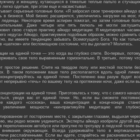
мужчину и женщину, кутающихся в тяжелые теплые пальто и стучащи
ел легко одетым, при этом еще и насвистывал…
тывает серьезные головные боли. «Я забросил свои тренировки айкидо 
ь в бизнесе. Мой бизнес расширился, увеличились нагрузки на мозг, 
о леденцы. Некоторое время аспирин помогал, но затем головные бол
жительными. Даже четыре или пять пилюль не могли заглушит
новил свою старую практику айкидо медитации. Я медитировал часам
оего недуга» Айкидо, практикуемое подобным образом, можно сравнить 
тно, вы имеете тенденцию забывать Всемогущего Бога. Но как тольк
 в «шатком» или беспомощном состоянии, что вы делаете? Молитесь.
ции на единой точке — это когда вы глубоко спите. Во-первых, потом
ерживать свое тело выравненным горизонтально. В третьих, потому чт
ет простое решение. Спите на твердом полу или жесткой постели бе
рх. В таком положении ваше тело располагается вдоль одной линии
 концентрируйтесь на единой точке. Постепенно ваш разум будет вс
ет непрерывно «течь» по вашему телу на протяжении ночи, даже если в
онцентрации на единой точке. Приготовьтесь к тому, что с самого начал
ться, уводя вас от единой точки. Но, если вы сможете постоянн
е каждого «соскока», ваша концентрация в конце-концов стане
я увеличения мощности «ки»практикуйте медитацию или глубок
лированном от посторонних месте, с закрытыми глазами, выдыхая чере
нию, мы редко можем уединиться. Эксперты айкидо изобрели другой ви
в переполненном автобусе или прогулке по тротуару в людской толпе в
я внимания окружающих. Всегда удерживайте тело в вертикально
плечи расслабленными. Если вы идете, старайтесь не раскачиваться и
ваши глаза будут открытыми, а выдох-вдох осуществляться через нос