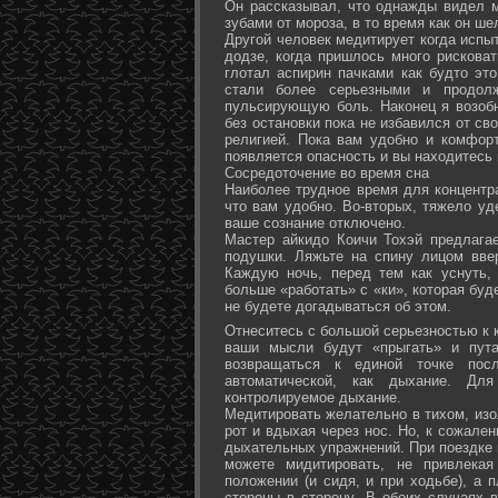
Он рассказывал, что однажды видел 
зубами от мороза, в то время как он ш
Другой человек медитирует когда испы
додзе, когда пришлось много рисковат
глотал аспирин пачками как будто эт
стали более серьезными и продол
пульсирующую боль. Наконец я возоб
без остановки пока не избавился от св
религией. Пока вам удобно и комфор
появляется опасность и вы находитесь
Сосредоточение во время сна
Наиболее трудное время для концентра
что вам удобно. Во-вторых, тяжело уд
ваше сознание отключено.
Мастер айкидо Коичи Тохэй предлага
подушки. Ляжьте на спину лицом вве
Каждую ночь, перед тем как уснуть,
больше «работать» с «ки», которая буд
не будете догадываться об этом.
Отнеситесь с большой серьезностью к к
ваши мысли будут «прыгать» и пута
возвращаться к единой точке посл
автоматической, как дыхание. Дл
контролируемое дыхание.
Медитировать желательно в тихом, изо
рот и вдыхая через нос. Но, к сожале
дыхательных упражнений. При поездке 
можете мидитировать, не привлека
положении (и сидя, и при ходьбе), а 
стороны в сторону. В обоих случаях 