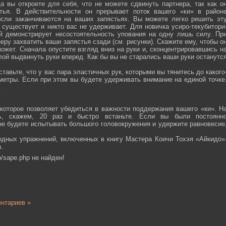
а вы откроете для себя, что не можете сдвинуть партнера, так как о
тья. В действительности он прерывает поток вашего «ки» в район
ысли заканчиваются на ваших запястьях. Вы можете легко решить эт
 существует и никто вас не удерживает. Для новичка усиро-текубитори
й демонстрирует несостоятельность упования на одну лишь силу. Пр
еру захватить ваши запястья сзади (см. рисунки). Скажите ему, чтобы о
ожет. Сначала опустите взгляд вниз на руки и, сконцентрировавшись н
ой выдвинуть руки вперед. Как бы вы не старались ваши руки останутс
тавьте, что у вас пара эластичных рук, которыми вы тянитесь до какого
ометры. Если при этом вы будете удерживать внимание на единой точке
.
которое позволяет убедиться в важности поддержания вашего «ки». Н
сь, скажем, 20 раз и быстро встаньте. Если вы были постоянн
 не будете испытывать большого головокружения и удержите равновесие
одных упражнений, включенных в книгу Мастера Коичи Тохэя «Айкидо»
.
/sape.php не найден!
нтариев »