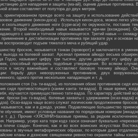
истанцию для нападения и защиты (ма-ай), оценив данные противника. 
ной атаки составляет от полутора до двух метров.
, ориентированном прежде всего на защиту и использование действи
азовое движение (кихон-доса) . Используя кихон-доса, можно легко уйт
и скользящего движения ноги (сури-аси) по окружности, поставив те
жение. Второй необходимый навык называется ири-ми (вхождение). О
падающего с шагом и толчком обороняющегося. Третий навык — сюмацу
применение в дестабилизации противника при захвате рук и основан н
е воспроизводит подъем тяжелого меча и рубящий удар.
инству бросков, называется тэнкан (проворот) и заключается в умени
я выхода на болевой захват. Арсенал приемов айкидо весьма обширен
да Годзо, называют цифру три тысячи, другие доводят эту цифру д
овек, способный проверить подобные утверждения. Во всяком случае
ятся к числу важнейших и составляют базовую технику айкидо. Он
ции: борьбу двух невооруженных противников, двух вооруженны
женного, одного против нескольких нападающих и т. д.
положения стоя (та- ти-вадза), из положения обоих противников сидя ил
ния сидя противостоящего (ханми ханта- ти-вадза). В наше время, когд
ебя, изучаются преимущественно тати-вадза. По характеру действий вс
и: броски (на- гэ-вадза), болевые захваты с удержанием (осаэ-вадза) и
адза). Осаэ-вадза чаще всего служат логическим продолжением бросков
 называется, как и в дзюдо, укэми. Подавляющее большинство приемо
пе обучения, имеют условные названия по порядковым номерам (иккадз
 и т. д.). Прочие <ХЯСМНЙ>базовые приемы, за редким исключением
я. Например, усиро ката тори кодэ гаэси означает буквально «перехва
 плечи сзади». Конечно, как и во всех воинских искусствах Востока
ованы в звучных метафорических образах, по которым даже отдаленн
айские кланы и дзэнские священники ревностно охраняли тайны кэмпо