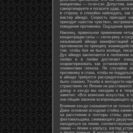
инициативы — го-но-сэн. Допустим, ва
самортизируете и погасите удар, хотя 
в сторону и спокойно наблюдать, как
мастер айкидо. Скорость приходит ка
приходит «шестое чувство», экстремал
поведения противника. Ощущение време
Наконец, правильное применение четы
концентрации силы — сютю-реку и соср
называвший айкидо манифестацией в
противником по принципу взаимодейст
том, чтобы боя не было вообще, писа
Дух айкидо заключается в любовном н
любви и в любви достигают очище
охарактеризовать как установление 
элементами гипноза. Не случайно в
противнику в глаза, чтобы не поддаться
в айкидо требуется рассредоточенное 
было сказано, Уэсиба в молодости нар
странствиях по Японии не расставался 
дзюцу и кэн-до мы находим и в теор
заметил: «Все воинские искусства, в 
они общим законом всепроницающего ед
Влияние кэн-до сказывается не только 
Даже основная исходная стойка ханми-г
на расстоянии в полторы стопы, руки
фехтовальщика, сжимающего двуручный 
находиться на линии, соответствующей
левая — ближе к корпусу, взгляд устре
и бедра прямые. В исходной стойке н