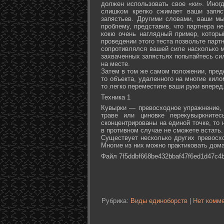
должен использовать свое «ки». Иногд
слишком крепко сжимает ваши запяс
запястьев. Другими словами, ваши м
проблему, представив, что партнера не
кокю очень наглядный пример, которы
проведении этого теста позвольте партн
сопротивлялся вашей силе насколько м
захваченных запястьях попытайтесь сил
на месте.
Затем в том же самом положении, предс
то объекта, удаленного на многие кил
то легко переместите ваши руки вперед
Техника 1
Кувырки — превосходное упражнение, 
траве или циновке перекувыркните
сконцентрированы на единой точке, то
в противном случае не сможете встать.
Существует несколько других превосх
Многие из них можно практиковать дома
Файл 7f5ddbf668be432bbaf47f6ed1d47c4b
Рубрика:
Виды единоборств
|
Нет комме