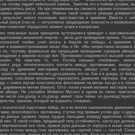
м на голову падает небольшой камень. Заметив его и поймав руками, в
подвергнетесь риску. Но при опережении вы сможете заранее отклонитьс
 камень врежется в землю. Именно такой скорости реакции добиваетс
к результат нового осознания пространства и времени. Вместе с не
ьный разум (гоку-и) — интуитивное предвидение опасности и возможног
ни позволяет определить момент атаки и контратаки.
рех описанных выше принципов аутотренинга приводит к максимально
едоточению жизненной энергии — ай-ки для проведения приема. Уэсиба
селенской любви, учил искать в борьбе не победы, а единения 
вия и взаимоотталкивания начал Инь и Ян. «Мы непрестанно молимся 
л он,- поэтому формально мы запрещаем проведение турниров айкидо
ападении и мирном исходе боя. Противники соединяются высшей сило
ния». На практике то, что Уэсиба называл «любовью», можн
своего рода телепатического контакта между противниками, иногда 
след за древними мастерами основатель айкидо учил не смотрет
 агрессивному влиянию его духа-разума, его ки. Как и в дзюдо, от бойц
зрение, способное мгновенно перехватить движение партнера. Как уж
яду с кэмпо изучал классическое фехтование на мечах кэн-до и в свои
с деревянным мечом (боккэн). Отго- лоски учений великих мастеров кэн
ии айкидо. Не случайно Миямото Мусаси в одном из своих трактато
том числе кэн-дзюцу и со-дзюцу, имеют свои тайны, но руководствуютс
инства, законом, который не выразить словами».
в психической подготовке бойца, но и во многих канонических движениях
амаэ (вполоборота к противнику, ступни под прямым углом друг к друг
 на разных уровнях перед грудью пальцами вперед) идентична стойк
меч. В такой стойке, придающей телу устойчивость, кисти рук должн
 вертикальной оси тела, правая рука дальше от корпуса и выше левой
млен в точку между глаз противника, на «третий глаз» — тэн-тэй. Спин
ужно ощущать приток ки от ног к пальцам рук. Еще до начала схватк