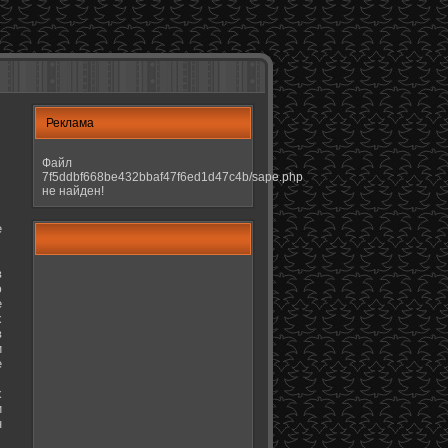
Реклама
Файл
7f5ddbf668be432bbaf47f6ed1d47c4b/sape.php
не найден!
е
в
ю
е
х
в
и
е
х
и
н