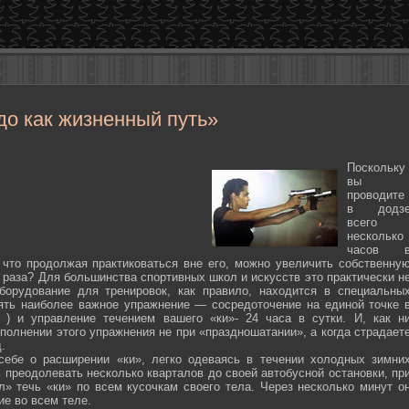
до как жизненный путь»
Поскольку
вы
проводите
в додз
всего
несколько
часов 
 что продолжая практиковаться вне его, можно увеличить собственну
 раза? Для большинства спортивных школ и искусств это практически н
борудование для тренировок, как правило, находится в специальны
ять наиболее важное упражнение — сосредоточение на единой точке 
ten ) и управление течением вашего «ки»- 24 часа в сутки. И, как н
полнении этого упражнения не при «праздношатании», а когда страдает
.
себе о расширении «ки», легко одеваясь в течении холодных зимни
 преодолевать несколько кварталов до своей автобусной остановки, пр
л» течь «ки» по всем кусочкам своего тела. Через несколько минут о
ие во всем теле.