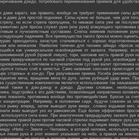
секречивание дзюдо, потребовало переименования приемов для удобств
и даже каратэ, как правило, вообще не требуют применения силы дл
а и даже для простой подножки. Силы нужно не больше, чем для того
стрелу, но если стрела пропущена, то никакая сила уже не послужи
ументом» для броска служат руки (или рука) атакующего противника 
тевым и лучезапястным суставами. Слегка изменив положение руки
оследующим падением. Все преимущества такого броска можно оценить
мураю приходилось зачастую сталкиваться с хорошо подготовленны
ечом или кинжалом. Наиболее типичен для техники айкидо «бросок н
яющийся как универсальное освобождение от захвата. Например, есл
зноименной рукой (правой левую), тори, наложив кисть правой руки н
нием прокручивается по часовой стрелке под рукой укэ, освобождая 
 одновременно в локтевом и лучезапястном суставе валит противника н
зуется только сгиб в запястье. Само название сихо-нагэ происходит о
ыре стороны» в кэн-до. При разучивании приема Уэсиба рекомендова
поднятие меча, вращение меча по дуге, затем рубящий удар вниз. Пр
ка существенным компонентом является использование так называемо
зуемой также в дзю-дзюцу и дзюдо. Другими словами, необходим
ника, подстройка к его действиям, позволяющая направленно изливат
жно повалить противника вообще без противодействия. Броски за сче
ю концентрацию. Например, в положении сидя, будучи схвачен за об
ется рывку вперед, затем выводит руки вверх, словно вздымая меч, 
онали вниз выводит укэ из равновесия. Еще более эффективен бросо
же используется сила кокю. При аналогичном предыдущему захвате рук 
жением правой руки против часовой стрелки поднимает левую руку ук
 результате укэ беспомощно заваливается на бок лицом вверх. Названи
риаду «Небо — Земля — Человек», в которой человек, используя сил
чья левая рука в этот момент указывает на небо, а правая на землю)
сожалению, ни описать в кратком очерке, ни представить по описанию