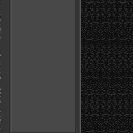
х
в
я
и
ь
и
с
о
у
о
з
.
е
ы
а
о
т
о
з
д
ы
м
з
.