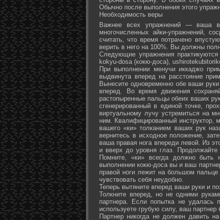
Обычно после выполнения этого упражн
Необходимость веры
Важнее всех упражнений — ваша ве
многочисленных айки-упражнений, со
считать, что время потрачено впусту
верить в него на 100%. Вы должны полн
Следующие упражнения практикуются в
kokyu-dosa (кокю-доса), ushiro­tekubitori
При выполнении менучи иккаджо прим
выдвинута вперед на расстояние прим
Вынесите одновременно обе ваши руки 
вперед. Во время движения сохраняй
растопыренные пальцы обеих ваших рук.
сгенерированный в единой точке, прох
виртуальному лучу устремиться на мн
ним. Квалифицированный инструктор, м
вашего «ки» толканием ваших рук наз
вернитесь в исходное положение, зате
ваша правая нога впереди левой. Из э
и вверх до уровня глаз. Продолжайте
Помните, «ки» всегда должно быть 
выполнении кокю-доса вы и ваш партне
правой ноги лежит на большом пальце л
чувствовать себя неудобно.
Теперь вытяните вперед ваши руки и поз
Толкните вперед, но не одними рука
партнера. Если попытка не удалась п
используете грубую силу, ваш партнер
Партнер никогда не должен давить н