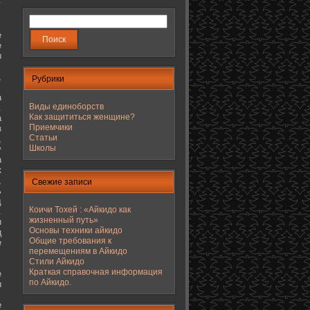
е
е
ы
,
Рубрики
а
Виды единоборств
.
Как защититься женщине?
а
Приемчики
з
Статьи
,
Школы
у
а
к
,
Свежие записи
ь
д
Коичи Тохей : «Айкидо как
.
жизненный путь»
и
Основы техники айкидо
ц
Общие требования к
е
перемещениям в Айкидо
Стили Айкидо
Краткая справочная информация
е
по Айкидо.
ы
е