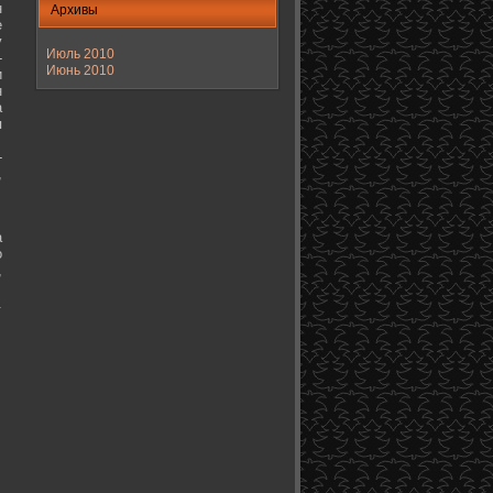
н
Архивы
е
у
Июль 2010
-
Июнь 2010
и
н
а
я
-
,
а
о
,
.