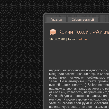
Главная
Сборник статей
Коичи Тохей : «Айки
26.07.2010 | Автор:
admin
неделю, не логично ли предположить,
мощь или развить навыки в три и более
выполнимо, поскольку необходимое о
залах. Но в айкидо вы можете примен
нижней части живота ( Seikan-­no-­it
парадоксально, вы задумываетесь о вы
от болезни, усталости, напряжения и т.д
Один айкидока постоянно напоминал 
месяцев. Каждое утро ему приходилось
этом он оголял свои руки и «заставля
начинал чувствовать теплое покалыван