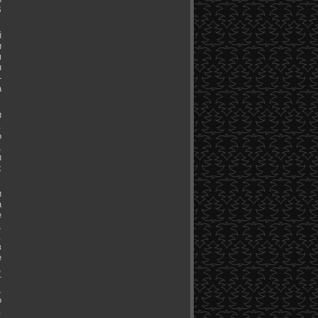
В
й
и
м
н
-
а
и
.
о
,
и
х
и
а
е
,
.
в
е
,
т
,
о
.