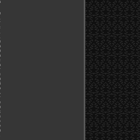
а
я
,
т
с
,
,
м
а
и
а
с
а
т
л
и
й
о
ь
т
е
и
к
в
э
е
ы
.
.