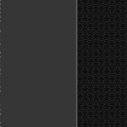
ы
я
я
й
о
й
,
с
о
.
й
о
с
ь
а
е
х
-
в
я
.
у
е
ы
,
а
и