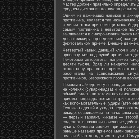
мастер должен правильно определить д
среднем дистанция до начала решитель
Одним из важнейших навыков в айкидо
противника, является так называемое б
с линии атаки при помощи маха бедер 
самым противника в невыгодное поло
заключается в синхронизации рывка на
доса (фиксирующее движение) находит 
фехтовальном приеме. Внешне движени
Четвертый навык, дающий ключ к больш
провернуться под рукой противника дл
Некоторые авторитеты, например Сио
десяти тысяч. Вряд ли найдется чел
около полутора сотен приемов относ
рассчитаны на всевозможные ситуа
противников, безоружного против воору
Приемы в айкидо могут проводиться из 
на коленях (сувари-вадза) и из положе
обычай сидеть на татами почти изжил с
приемы подразделяются на три категори
как вспо- могательные, удары (атэми-в
Техника падений и уходов переворотом
айкидо, осваиваемых на начальном эта
— первый вариант, никадзе — второй
содержат в названии пояснение действи
руки с болевым замком при захвате за
раньше названия приемов были зашифр
нельзя было догадаться о сути. Самур