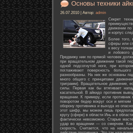
Основы техники айк
26.07.2010 | Автор:
admin
Секрет техн
преимуществ
движении по 
и корпус сле
Более того,
сферы или с
к весу толка
и лобового 
Предвижу нии по прямой человек долже
при вращательном движении такой пер
одной подсогнутой ноге, при которо
поглаживают поверхность большог
разнообразны. На них же основаны па
много общего с принципами движения
триграмм). Вращательное движение, е
силы. Первая как бы втягивает нап
касательной. В айкидо противник выво
вращении. К примеру, если противник 
поворотом бедер вокруг оси и мягким
оборону противника и выхода из опасно
этот шифр, мы можем лишь предполаг
кругу (сфере) в области Инь и в облас
фактически невозможно. Старые маст
удар во вращении — со смерчем. Как 
скорость. Считается, что на началь
действие противника. Это так называе