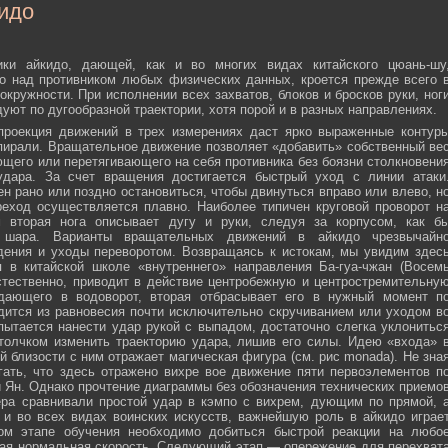
идо
ики айкидо, дающей, как и во многих видах китайского цюань-шу
о над противником любых физических данных, кроется прежде всего 
окружности. При исполнении всех захватов, блоков и бросков руки, ног
дуют по дугообразной траектории, хотя порой и в разных направлениях.
 проекция движений в трех измерениях даст ярко выраженные контур
пирали. Вращательное движение позволяет «добавить» собственный ве
ющего или перетягивающего на себя противника без боязни столкновени
удара. За счет вращения достигается быстрый уход с линии атаки
н рано или поздно остановиться, чтобы двинуться вправо или влево, н
еход осуществляется плавно. Наиболее типичен круговой проворот н
м вторая нога описывает дугу и руки, следуя за корпусом, как б
о шара. Варианты вращательных движений в айкидо чрезвычайн
дения и уходы переворотом. Возвращаясь к истокам, мы увидим здес
 в китайской школе «внутреннего» направления Ба-гуа-чжан (Восем
стественно, приводит в действие центробежную и центростремительну
адающего в водоворот, вторая отбрасывает его в нужный момент п
дится из равновесия почти исключительно скручиванием или уходом в
пытается нанести удар рукой с выпадом, достаточно слегка уклонитьс
 толчком изменить траекторию удара, лишив его силы. Идею «входа» 
й близости с ним отражает магическая фигура (см. рис monada). Не зна
ать, что здесь отражено вихре вое движение пяти первоэлементов п
ти Ян. Однако прочтение диаграммы без обозначения технических приемо
ера сравнивали простой удар в кэмпо с вихрем, дующим по прямой, 
и во всех видах воинских искусств, важнейшую роль в айкидо играе
ном этапе обучения необходимо добиться быстрой реакции на любо
мая нормальная скорость. Следующий этап — опережение для перехват