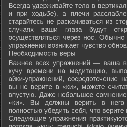
Всегда удерживайте тело в вертикал
и при ходьбе), а плечи расслабл
старайтесь не раскачиваться из сто
случаях ваши глаза будут отк
осуществляться через нос. Обычно 
упражнения возникает чувство обнов
Необходимость веры
Важнее всех упражнений — ваша в
кучу времени на медитацию, выпо
айки-упражнений, сосредоточение н
вы не верите в «ки», можете счита
впустую. Даже небольшое сомнение 
«ки». Вы должны верить в нег
полностью убедить себя, что верите 
Следующие упражнения практикуютс
потоков «ки»: menuchi ikkajo (мену