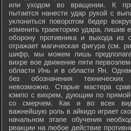
или уходом во вращении. К при
пытается нанести удар рукой с вып
уклониться поворотом бедер вокру
изменить траекторию удара, лишив е
оборону противника и выхода из 
отражает магическая фигура (см. ри
шифр, мы можем лишь предполагат
вихре вое движение пяти первоэлеме
области Инь и в области Ян. Одна
без обозначения технических
невозможно. Старые мастера срав
кэмпо с вихрем, дующим по прямой
со смерчем. Как и во всех вида
важнейшую роль в айкидо играет ско
начальном этапе обучения необхо
реакции на любое действие противн