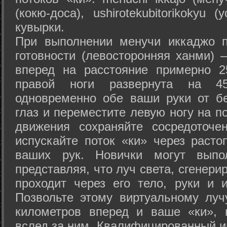
(кокю-доса), ushiro­tekubitori­kokyu 
кувырки.
При выполнении менучи иккаджо п
готовности (левосторонняя ханми) 
вперед на расстояние примерно 2
правой ноги развернута на 45
одновременно обе ваши руки от б
глаз и переместите левую ногу на п
движения сохраняйте сосредоточе
испускайте поток «ки» через раст
ваших рук. Новички могут выпол
представляя, что луч света, сгенери
проходит через его тело, руки и и
Позвольте этому виртуальному луч
километров вперед и ваше «ки», 
вслед за ним. Квалифицированный и