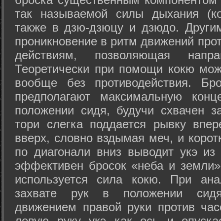
так называемой силы дыхания (ко
также в дзю-дзюцу и дзюдо. Други
проникновение в ритм движений прот
действиям, позволяющая напра
Теоретически при помощи кокю мож
вообще без противодействия. Бро
предполагают максимальную конц
положении сидя, будучи схвачен за
тори слегка поддается рывку впер
вверх, словно вздымая меч, и коро
по диагонали вниз выводит укэ из
эффективен бросок «неба и земли» (
используется сила кокю. При ан
захвате рук в положении сид
движением правой руки против час
левую руку укэ как ось и опуска