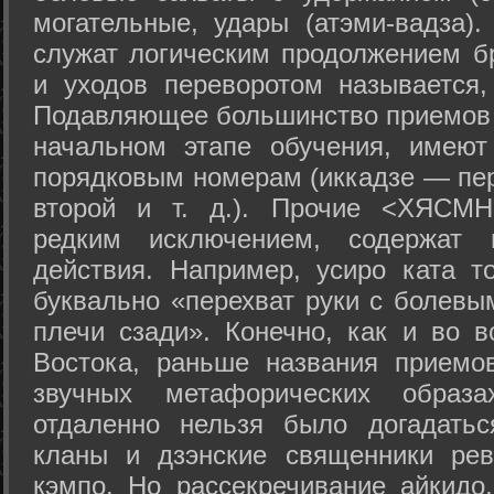
могательные, удары (атэми-вадза).
служат логическим продолжением бр
и уходов переворотом называется,
Подавляющее большинство приемов 
начальном этапе обучения, имеют
порядковым номерам (иккадзе — пер
второй и т. д.). Прочие <ХЯСМН
редким исключением, содержат 
действия. Например, усиро ката то
буквально «перехват руки с болевы
плечи сзади». Конечно, как и во в
Востока, раньше названия прием
звучных метафорических образ
отдаленно нельзя было догадатьс
кланы и дзэнские священники рев
кэмпо. Но рассекречивание айкидо,