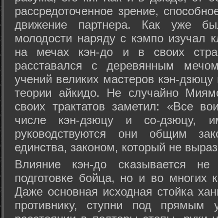
рассредоточенное зрение, способно
движение партнера. Как уже бы
молодости наряду с кэмпо изучал к
на мечах кэн-до и в своих стра
расставался с деревянным мечом 
учений великих мастеров кэн-дзюцу 
теории айкидо. Не случайно Миям
своих трактатов заметил: «Все вои
числе кэн-дзюцу и со-дзюцу, 
руководствуются они общим зак
единства, законом, который не выра
Влияние кэн-до сказывается не 
подготовке бойца, но и во многих 
Даже основная исходная стойка хан
противнику, ступни под прямым 