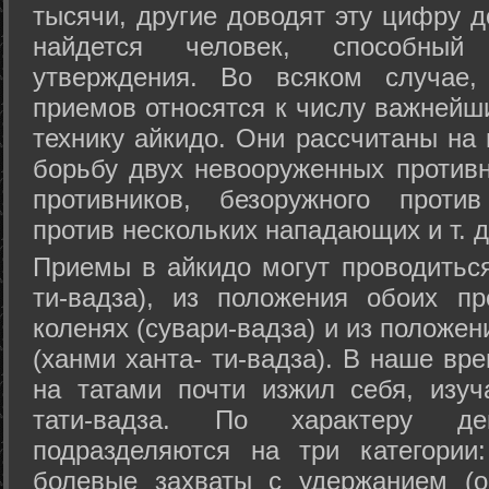
тысячи, другие доводят эту цифру д
найдется человек, способный
утверждения. Во всяком случае,
приемов относятся к числу важнейш
технику айкидо. Они рассчитаны на
борьбу двух невооруженных противн
противников, безоружного против
против нескольких нападающих и т. д
Приемы в айкидо могут проводиться
ти-вадза), из положения обоих п
коленях (сувари-вадза) и из положе
(ханми ханта- ти-вадза). В наше вр
на татами почти изжил себя, изу
тати-вадза. По характеру д
подразделяются на три категории: 
болевые захваты с удержанием (ос