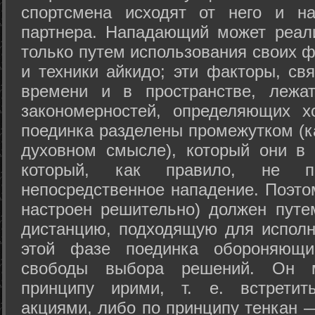
спортсмена исходят от него и на
партнера. Нападающий может реал
только путем использования своих 
и техники айкидо; эти факторы, св
времени и в пространстве, лежа
закономерностей, определяющих х
поединка разделены промежутком (ка
духовном смысле), который они в 
который, как правило, не по
непосредственное нападение. Поэто
настроен решительно) должен путе
дистанцию, подходящую для исполн
этой фазе поединка обороняющ
свободы выбора решений. Он м
принципу ирими, т. е. встретит
акциями, либо по принципу тенкан —