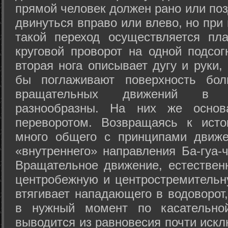
прямой человек должен рано или поз
двинуться вправо или влево, но пр
такой переход осуществляется пл
круговой проворот на одной подсог
вторая нога описывает дугу и руки,
бы поглаживают поверхность бол
вращательных движений в а
разнообразны. На них же осно
переворотом. Возвращаясь к ист
много общего с принципами движе
«внутреннего» направления Ба-гуа-
Вращательное движение, естественн
центробежную и центростремительн
втягивает нападающего в водоворот,
в нужный момент по касательной
выводится из равновесия почти иск