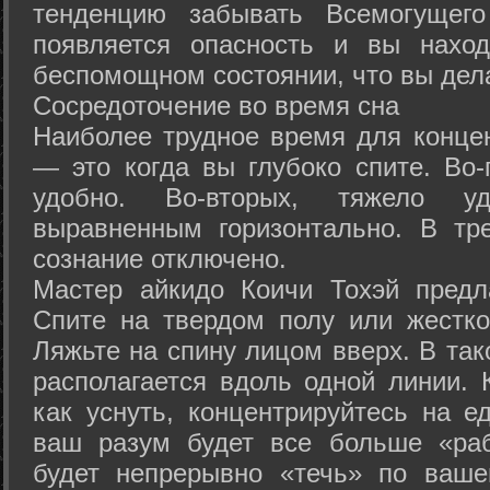
тенденцию забывать Всемогущего
появляется опасность и вы нахо
беспомощном состоянии, что вы дел
Сосредоточение во время сна
Наиболее трудное время для концен
— это когда вы глубоко спите. Во-
удобно. Во-вторых, тяжело у
выравненным горизонтально. В тр
сознание отключено.
Мастер айкидо Коичи Тохэй предл
Спите на твердом полу или жестко
Ляжьте на спину лицом вверх. В та
располагается вдоль одной линии. 
как уснуть, концентрируйтесь на е
ваш разум будет все больше «раб
будет непрерывно «течь» по ваше