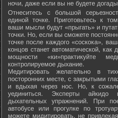
ночи, даже если вы не будете догады
Отнеситесь с большой серьезнос
единой точке. Приготовьтесь к том
ваши мысли будут «прыгать» и путат
точки. Но, если вы сможете постоян
точке после каждого «соскока», ваш
концов станет автоматической, как 
мощности «ки»практикуйте ме
контролируемое дыхание.
Медитировать желательно в тих
посторонних месте, с закрытыми гла
и вдыхая через нос. Но, к сожа
уединиться. Эксперты айкидо 
дыхательных упражнений. При по
автобусе или прогулке по тротуа
можете мидитировать, не привлека