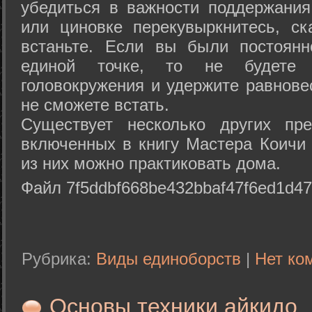
убедиться в важности поддержания
или циновке перекувыркнитесь, с
встаньте. Если вы были постоянн
единой точке, то не будете 
головокружения и удержите равнове
не сможете встать.
Существует несколько других пре
включенных в книгу Мастера Коичи 
из них можно практиковать дома.
Файл 7f5ddbf668be432bbaf47f6ed1d47
Рубрика:
Виды единоборств
|
Нет ко
Основы техники айкидо