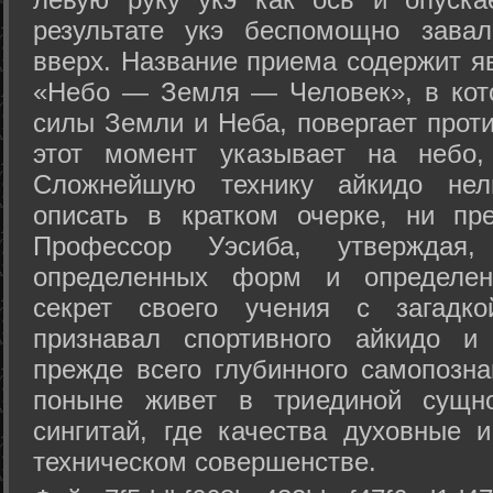
результате укэ беспомощно зава
вверх. Название приема содержит я
«Небо — Земля — Человек», в кото
силы Земли и Неба, повергает проти
этот момент указывает на небо,
Сложнейшую технику айкидо нел
описать в кратком очерке, ни пр
Профессор Уэсиба, утверждая
определенных форм и определенн
секрет своего учения с загадк
признавал спортивного айкидо и
прежде всего глубинного самопозна
поныне живет в триединой сущно
сингитай, где качества духовные 
техническом совершенстве.