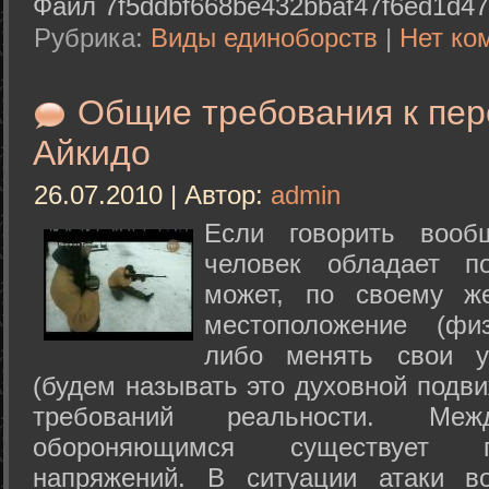
Файл 7f5ddbf668be432bbaf47f6ed1d47
Рубрика:
Виды единоборств
|
Нет ко
Общие требования к пе
Айкидо
26.07.2010 | Автор:
admin
Если говорить вооб
человек обладает п
может, по своему ж
местоположение (физ
либо менять свои у
(будем называть это духовной подв
требований реальности. М
обороняющимся существует п
напряжений. В ситуации атаки в