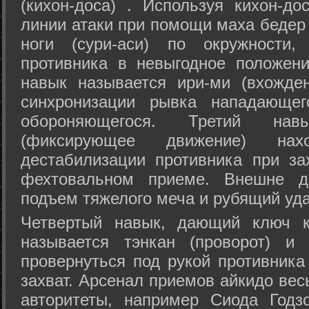
(кихон-доса) . Используя кихон-до
линии атаки при помощи маха бедер
ноги (сури-аси) по окружности
противника в невыгодное положен
навык называется ири-ми (вхожде
синхронизации рывка нападающе
обороняющегося. Третий на
(фиксирующее движение) на
дестабилизации противника при за
фехтовальном приеме. Внешне дв
подъем тяжелого меча и рубящий уда
Четвертый навык, дающий ключ к
называется тэнкан (проворот) и
провернуться под рукой противника
захват. Арсенал приемов айкидо ве
авторитеты, например Сиода Годз