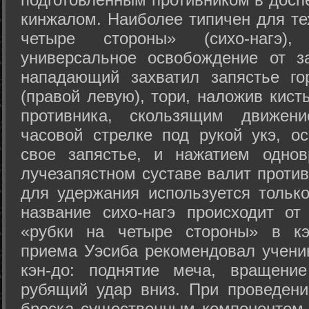
кинжалом. Наиболее типичен для те
четыре стороны» (сихо-нагэ)
универсальное освобождение от з
нападающий захватил запястье го
(правой левую), тори, наложив кист
противника, скользящим движени
часовой стрелке под рукой укэ, о
свое запястье, и нажатием одно
лучезапястном суставе валит против
для удержания используется только
название сихо-нагэ происходит от
«рубки на четыре стороны» в кэ
приема Уэсиба рекомендовал учен
кэн-до: поднятие меча, вращени
рубящий удар вниз. При проведен
броска существенным компонентом 