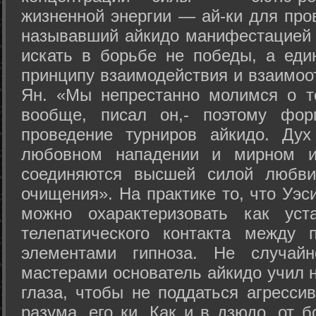
жизненной энергии — ай-ки для про
называвший айкидо манифестацией 
искать в борьбе не победы, а еди
принципу взаимодействия и взаимоо
Ян. «Мы непрестанно молимся о т
вообще, писал он,- поэтому фо
проведение турниров айкидо. Дух
любовном нападении и мирном ис
соединяются высшей силой любви
очищения». На практике то, что Уэ
можно охарактеризовать как уст
телепатического контакта между 
элементами гипноза. Не случай
мастерами основатель айкидо учил н
глаза, чтобы не поддаться агресси
разума, его ки. Как и в дзюдо, от 