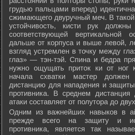
расстоянии в полторы стопы, руки 
грудью пальцами вперед) идентична
сжимающего двуручный меч. В такой
устойчивость, кисти рук должны
соответствующей вертикальной о
дальше от корпуса и выше левой, л
взгляд устремлен в точку между гла
глаз» — тэн-тэй. Спина и бедра пр
нужно ощущать приток ки от ног 
начала схватки мастер должен 
дистанцию для нападения и защиты 
противника. В среднем дистанция
атаки составляет от полутора до дву
Одним из важнейших навыков в ай
прежде всего на защиту и исп
противника, является так называ