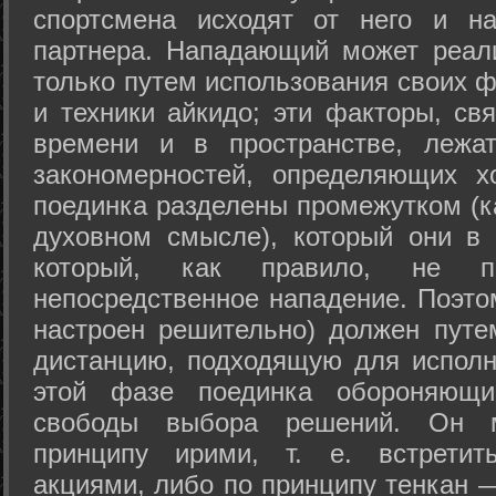
спортсмена исходят от него и на
партнера. Нападающий может реал
только путем использования своих 
и техники айкидо; эти факторы, св
времени и в пространстве, лежа
закономерностей, определяющих х
поединка разделены промежутком (ка
духовном смысле), который они в 
который, как правило, не по
непосредственное нападение. Поэто
настроен решительно) должен путе
дистанцию, подходящую для исполн
этой фазе поединка обороняющ
свободы выбора решений. Он м
принципу ирими, т. е. встретит
акциями, либо по принципу тенкан —