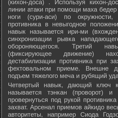
(кихон-доса) . Используя кихон-до
линии атаки при помощи маха бедер
ноги (сури-аси) по окружности
противника в невыгодное положен
навык называется ири-ми (вхожде
синхронизации рывка нападающе
обороняющегося. Третий на
(фиксирующее движение) на
дестабилизации противника при за
фехтовальном приеме. Внешне дв
подъем тяжелого меча и рубящий уда
Четвертый навык, дающий ключ к
называется тэнкан (проворот) и
провернуться под рукой противника
захват. Арсенал приемов айкидо ве
авторитеты, например Сиода Годз