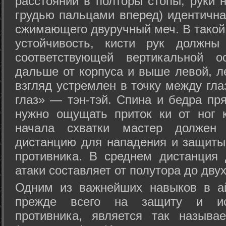
расстоянии в полторы стопы, руки 
грудью пальцами вперед) идентична
сжимающего двуручный меч. В такой
устойчивость, кисти рук должны
соответствующей вертикальной о
дальше от корпуса и выше левой, л
взгляд устремлен в точку между гла
глаз» — тэн-тэй. Спина и бедра пр
нужно ощущать приток ки от ног 
начала схватки мастер должен 
дистанцию для нападения и защиты 
противника. В среднем дистанция
атаки составляет от полутора до дву
Одним из важнейших навыков в ай
прежде всего на защиту и исп
противника, является так называ