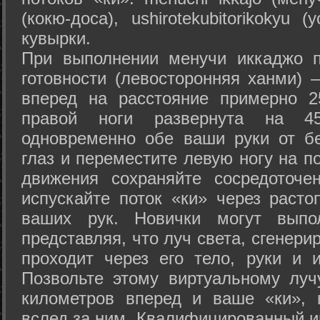
(кокю-доса), ushiro­tekubitori­kokyu 
кувырки.
При выполнении менучи иккаджо п
готовности (левосторонняя ханми) 
вперед на расстояние примерно 2
правой ноги развернута на 45
одновременно обе ваши руки от б
глаз и переместите левую ногу на п
движения сохраняйте сосредоточе
испускайте поток «ки» через раст
ваших рук. Новички могут выпол
представляя, что луч света, сгенери
проходит через его тело, руки и и
Позвольте этому виртуальному луч
километров вперед и ваше «ки», 
вслед за ним. Квалифицированный и