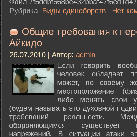
Файл 7f5ddbf668be432bbaf47f6ed1d47
Рубрика:
Виды единоборств
|
Нет ко
Общие требования к пе
Айкидо
26.07.2010 | Автор:
admin
Если говорить вооб
человек обладает п
может, по своему ж
местоположение (физ
либо менять свои у
(будем называть это духовной подв
требований реальности. М
обороняющимся существует п
напряжений. В ситуации атаки в