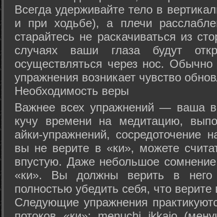
Всегда удерживайте тело в вертикал
и при ходьбе), а плечи расслабл
старайтесь не раскачиваться из сто
случаях ваши глаза будут отк
осуществляться через нос. Обычно 
упражнения возникает чувство обнов
Необходимость веры
Важнее всех упражнений — ваша в
кучу времени на медитацию, выпо
айки-упражнений, сосредоточение н
вы не верите в «ки», можете счита
впустую. Даже небольшое сомнение 
«ки». Вы должны верить в нег
полностью убедить себя, что верите 
Следующие упражнения практикуютс
потоков «ки»: menuchi ikkajo (мену