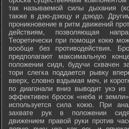
так называемой силы дыхания (ко
также в дзю-дзюцу и дзюдо. Други
проникновение в ритм движений прот
действиям, позволяющая напра
Теоретически при помощи кокю мож
вообще без противодействия. Бро
предполагают максимальную конц
положении сидя, будучи схвачен за
тори слегка поддается рывку впер
вверх, словно вздымая меч, и коро
по диагонали вниз выводит укэ из
эффективен бросок «неба и земли» (
используется сила кокю. При ан
захвате рук в положении сид
движением правой руки против час
левую руку укэ как ось и опуска