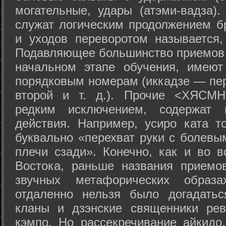
могательные, удары (атэми-вадза).
служат логическим продолжением бр
и уходов переворотом называется,
Подавляющее большинство приемов 
начальном этапе обучения, имеют
порядковым номерам (иккадзе — пер
второй и т. д.). Прочие <ХЯСМН
редким исключением, содержат 
действия. Например, усиро ката то
буквально «перехват руки с болевы
плечи сзади». Конечно, как и во в
Востока, раньше названия прием
звучных метафорических образ
отдаленно нельзя было догадатьс
кланы и дзэнские священники рев
кэмпо. Но рассекречивание айкидо,