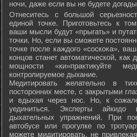
ночи, даже если вы не будете догады
Отнеситесь с большой серьезнос
единой точке. Приготовьтесь к том
ваши мысли будут «прыгать» и путат
точки. Но, если вы сможете постоян
точке после каждого «соскока», ваш
концов станет автоматической, как 
мощности «ки»практикуйте ме
контролируемое дыхание.
Медитировать желательно в тих
посторонних месте, с закрытыми гла
и вдыхая через нос. Но, к сожа
уединиться. Эксперты айкидо 
дыхательных упражнений. При по
автобусе или прогулке по тротуа
можете мидитировать, не привлека