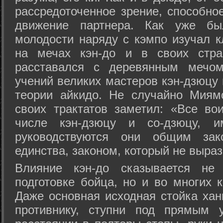
рассредоточенное зрение, способно
движение партнера. Как уже бы
молодости наряду с кэмпо изучал к
на мечах кэн-до и в своих стра
расставался с деревянным мечом 
учений великих мастеров кэн-дзюцу 
теории айкидо. Не случайно Миям
своих трактатов заметил: «Все вои
числе кэн-дзюцу и со-дзюцу, 
руководствуются они общим зак
единства, законом, который не выра
Влияние кэн-до сказывается не 
подготовке бойца, но и во многих 
Даже основная исходная стойка хан
противнику, ступни под прямым 