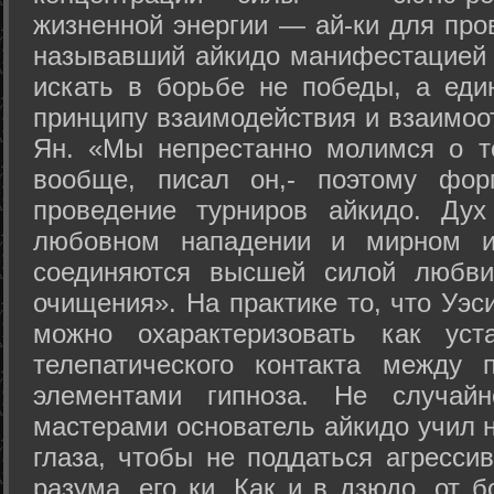
жизненной энергии — ай-ки для про
называвший айкидо манифестацией 
искать в борьбе не победы, а еди
принципу взаимодействия и взаимоо
Ян. «Мы непрестанно молимся о т
вообще, писал он,- поэтому фо
проведение турниров айкидо. Дух
любовном нападении и мирном ис
соединяются высшей силой любви
очищения». На практике то, что Уэ
можно охарактеризовать как уст
телепатического контакта между 
элементами гипноза. Не случай
мастерами основатель айкидо учил н
глаза, чтобы не поддаться агресси
разума, его ки. Как и в дзюдо, от 