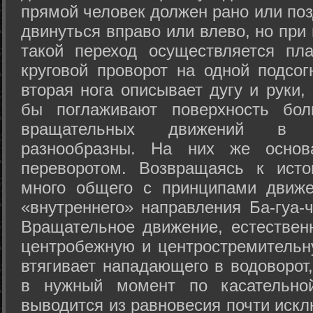
прямой человек должен рано или поз
двинуться вправо или влево, но пр
такой переход осуществляется пл
круговой проворот на одной подсог
вторая нога описывает дугу и руки,
бы поглаживают поверхность бол
вращательных движений в а
разнообразны. На них же осно
переворотом. Возвращаясь к ист
много общего с принципами движе
«внутреннего» направления Ба-гуа-
Вращательное движение, естественн
центробежную и центростремительн
втягивает нападающего в водоворот,
в нужный момент по касательной
выводится из равновесия почти иск