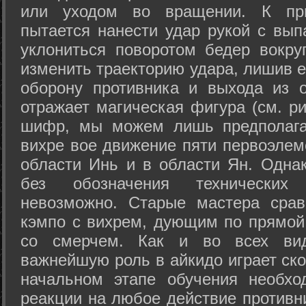
или уходом во вращении. К при
пытается нанести удар рукой с вып
уклониться поворотом бедер вокру
изменить траекторию удара, лишив е
оборону противника и выхода из 
отражает магическая фигура (см. ри
шифр, мы можем лишь предполагат
вихре вое движение пяти первоэлеме
области Инь и в области Ян. Одна
без обозначения технических
невозможно. Старые мастера срав
кэмпо с вихрем, дующим по прямой
со смерчем. Как и во всех вида
важнейшую роль в айкидо играет ско
начальном этапе обучения необхо
реакции на любое действие противн