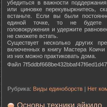
убедиться в важности поддержания
или циновке перекувыркнитесь, с
встаньте. Если вы были постоянн
единой точке, то не будете 
головокружения и удержите равнове
не сможете встать.
Существует несколько других пре
включенных в книгу Мастера Коичи 
из них можно практиковать дома.
Файл 7f5ddbf668be432bbaf47f6ed1d47
Рубрика:
Виды единоборств
|
Нет ко
Основы техники айкидо