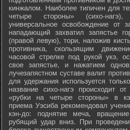
кинжалом. Наиболее типичен для те
четыре стороны» (сихо-нагэ)
универсальное освобождение от з
нападающий захватил запястье го
(правой левую), тори, наложив кист
противника, скользящим движени
часовой стрелке под рукой укэ, о
свое запястье, и нажатием одно
лучезапястном суставе валит против
для удержания используется только
название сихо-нагэ происходит от
«рубки на четыре стороны» в кэ
приема Уэсиба рекомендовал учен
кэн-до: поднятие меча, вращени
рубящий удар вниз. При проведен
броска существенным компонентом 