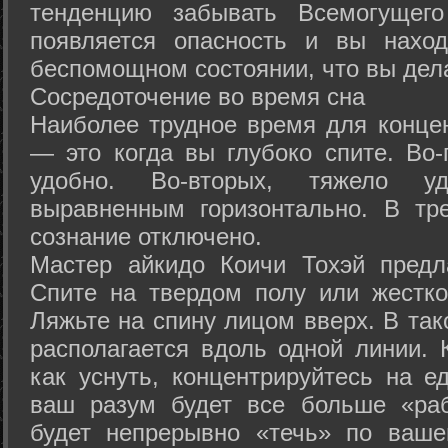
тенденцию забывать Всемогущего
появляется опасность и вы нахо
беспомощном состоянии, что вы дел
Сосредоточение во время сна
Наиболее трудное время для концен
— это когда вы глубоко спите. Во-
удобно. Во-вторых, тяжело у
выравненным горизонтально. В тр
сознание отключено.
Мастер айкидо Коичи Тохэй предл
Спите на твердом полу или жестко
Ляжьте на спину лицом вверх. В та
располагается вдоль одной линии. 
как уснуть, концентрируйтесь на е
ваш разум будет все больше «раб
будет непрерывно «течь» по ваше