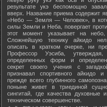
результате укэ беспомощно зава
вверх. Название приема содержит я
«Небо — Земля — Человек», в кото
силы Земли и Неба, повергает проти
этот момент указывает на небо,
Сложнейшую технику айкидо нел
описать в кратком очерке, ни пр
Профессор Уэсиба, утверждая
определенных форм и определенн
секрет своего учения с загадк
признавал спортивного айкидо и
прежде всего глубинного самопозна
поныне живет в триединой сущно
сингитай, где качества духовные 
техническом совершенстве.