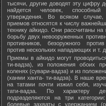
тысячи, другие доводят эту цифру д
найдется человек, способный
утверждения. Во всяком случае,
приемов относятся к числу важнейш
технику айкидо. Они рассчитаны на
борьбу двух невооруженных противн
противников, безоружного против
против нескольких нападающих и т. д
Приемы в айкидо могут проводиться
ти-вадза), из положения обоих п
коленях (сувари-вадза) и из положе
(ханми ханта- ти-вадза). В наше вр
на татами почти изжил себя, изу
тати-вадза. По характеру д
подразделяются на три категории: 
болевые захваты с удержанием (ос