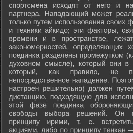
спортсмена исходят от него и на
партнера. Нападающий может реал
только путем использования своих 
и техники айкидо; эти факторы, св
времени и в пространстве, лежа
закономерностей, определяющих х
поединка разделены промежутком (ка
духовном смысле), который они в 
который, как правило, не по
непосредственное нападение. Поэто
настроен решительно) должен путе
дистанцию, подходящую для исполн
этой фазе поединка обороняющ
свободы выбора решений. Он м
принципу ирими, т. е. встретит
акциями, либо по принципу тенкан —