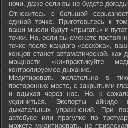
ночи, даже если вы не будете догады
Отнеситесь с большой серьезнос
единой точке. Приготовьтесь к том
ваши мысли будут «прыгать» и путат
точки. Но, если вы сможете постоян
точке после каждого «соскока», ваш
концов станет автоматической, как 
мощности «ки»практикуйте ме
контролируемое дыхание.
Медитировать желательно в тих
посторонних месте, с закрытыми гла
и вдыхая через нос. Но, к сожа
уединиться. Эксперты айкидо 
дыхательных упражнений. При по
автобусе или прогулке по тротуа
можете мидитировать, не привлека