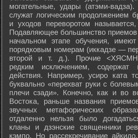
могательные, удары (атэми-вадза).
служат логическим продолжением бр
и уходов переворотом называется,
Подавляющее большинство приемов 
начальном этапе обучения, имеют
порядковым номерам (иккадзе — пер
второй и т. д.). Прочие <ХЯСМН
редким исключением, содержат 
действия. Например, усиро ката то
буквально «перехват руки с болевы
плечи сзади». Конечно, как и во в
Востока, раньше названия прием
звучных метафорических образ
отдаленно нельзя было догадатьс
кланы и дзэнские священники рев
кэмпо. Но рассекречивание айкидо,