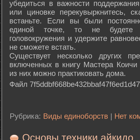
убедиться в важности поддержания
или циновке перекувыркнитесь, с
встаньте. Если вы были постоянн
единой точке, то не будете 
головокружения и удержите равнове
не сможете встать.
Существует несколько других пре
включенных в книгу Мастера Коичи 
из них можно практиковать дома.
Файл 7f5ddbf668be432bbaf47f6ed1d47
Рубрика:
Виды единоборств
|
Нет ко
Основы техники айкидо