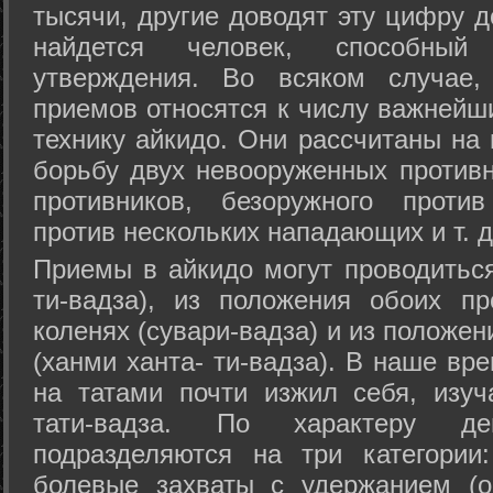
тысячи, другие доводят эту цифру д
найдется человек, способный
утверждения. Во всяком случае,
приемов относятся к числу важнейш
технику айкидо. Они рассчитаны на
борьбу двух невооруженных противн
противников, безоружного против
против нескольких нападающих и т. д
Приемы в айкидо могут проводиться
ти-вадза), из положения обоих п
коленях (сувари-вадза) и из положе
(ханми ханта- ти-вадза). В наше вр
на татами почти изжил себя, изу
тати-вадза. По характеру д
подразделяются на три категории: 
болевые захваты с удержанием (ос