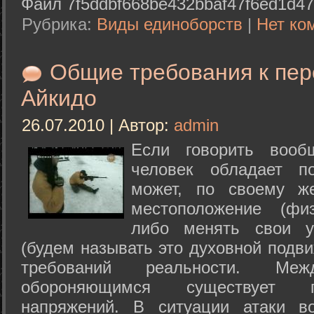
Файл 7f5ddbf668be432bbaf47f6ed1d47
Рубрика:
Виды единоборств
|
Нет ко
Общие требования к пе
Айкидо
26.07.2010 | Автор:
admin
Если говорить вооб
человек обладает п
может, по своему ж
местоположение (физ
либо менять свои у
(будем называть это духовной подв
требований реальности. М
обороняющимся существует п
напряжений. В ситуации атаки в