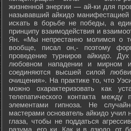
жизненной энергии — ай-ки для про
называвший айкидо манифестацией 
искать в борьбе не победы, а еди
принципу взаимодействия и взаимоо
Ян. «Мы непрестанно молимся о т
вообще, писал он,- поэтому фо
проведение турниров айкидо. Дух
любовном нападении и мирном ис
соединяются высшей силой любви
очищения». На практике то, что Уэ
можно охарактеризовать как уст
телепатического контакта между 
элементами гипноза. Не случай
мастерами основатель айкидо учил н
глаза, чтобы не поддаться агресси
разума, его ки. Как и в дзюдо, от 