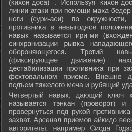
(кихон-доса) . Используя кихон-до
линии атаки при помощи маха бедер
ноги (сури-аси) по окружности
противника в невыгодное положен
навык называется ири-ми (вхожде
синхронизации рывка нападающе
обороняющегося. Третий на
(фиксирующее движение) на
дестабилизации противника при за
фехтовальном приеме. Внешне дв
подъем тяжелого меча и рубящий уда
Четвертый навык, дающий ключ к
называется тэнкан (проворот) и
провернуться под рукой противника
захват. Арсенал приемов айкидо ве
авторитеты, например Сиода Годз