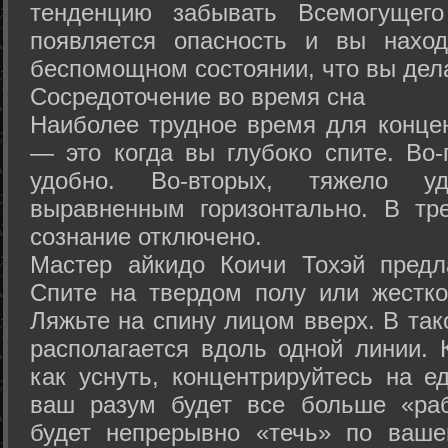
тенденцию забывать Всемогущего
появляется опасность и вы нахо
беспомощном состоянии, что вы дел
Сосредоточение во время сна
Наиболее трудное время для концен
— это когда вы глубоко спите. Во-
удобно. Во-вторых, тяжело у
выравненным горизонтально. В тр
сознание отключено.
Мастер айкидо Коичи Тохэй предл
Спите на твердом полу или жестко
Ляжьте на спину лицом вверх. В та
располагается вдоль одной линии. 
как уснуть, концентрируйтесь на е
ваш разум будет все больше «раб
будет непрерывно «течь» по ваше