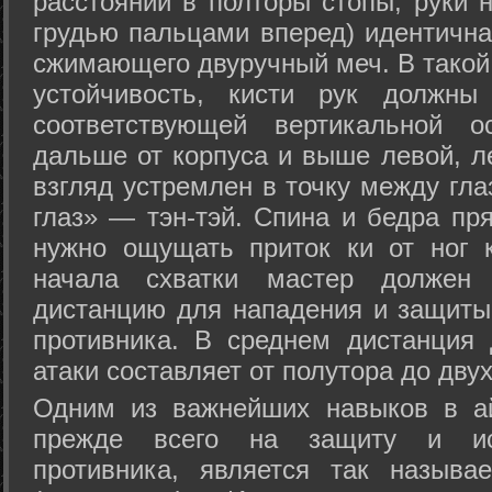
расстоянии в полторы стопы, руки 
грудью пальцами вперед) идентична
сжимающего двуручный меч. В такой
устойчивость, кисти рук должны
соответствующей вертикальной о
дальше от корпуса и выше левой, л
взгляд устремлен в точку между гла
глаз» — тэн-тэй. Спина и бедра пр
нужно ощущать приток ки от ног 
начала схватки мастер должен 
дистанцию для нападения и защиты 
противника. В среднем дистанция
атаки составляет от полутора до дву
Одним из важнейших навыков в ай
прежде всего на защиту и исп
противника, является так называ