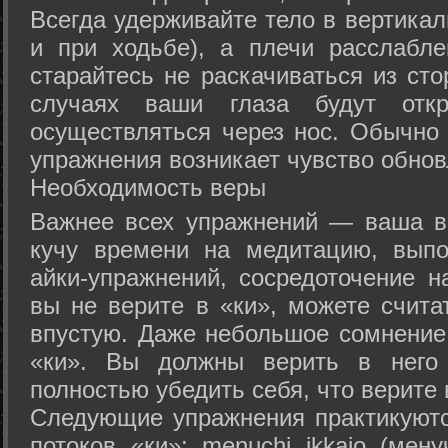
Всегда удерживайте тело в вертикал
и при ходьбе), а плечи расслабл
старайтесь не раскачиваться из сто
случаях ваши глаза будут отк
осуществляться через нос. Обычно 
упражнения возникает чувство обнов
Необходимость веры
Важнее всех упражнений — ваша в
кучу времени на медитацию, выпо
айки-упражнений, сосредоточение н
вы не верите в «ки», можете счита
впустую. Даже небольшое сомнение 
«ки». Вы должны верить в нег
полностью убедить себя, что верите 
Следующие упражнения практикуютс
потоков «ки»: menuchi ikkajo (мену