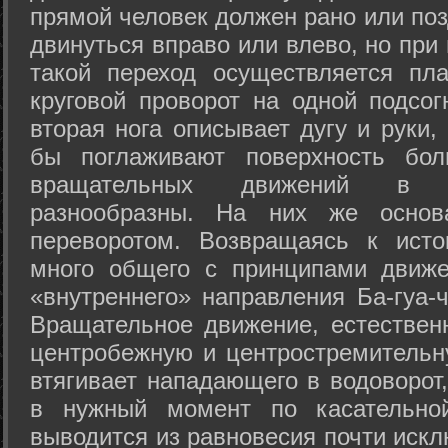
прямой человек должен рано или поз
двинуться вправо или влево, но пр
такой переход осуществляется пл
круговой проворот на одной подсог
вторая нога описывает дугу и руки,
бы поглаживают поверхность бол
вращательных движений в а
разнообразны. На них же осно
переворотом. Возвращаясь к ист
много общего с принципами движе
«внутреннего» направления Ба-гуа-
Вращательное движение, естественн
центробежную и центростремительн
втягивает нападающего в водоворот,
в нужный момент по касательной
выводится из равновесия почти иск