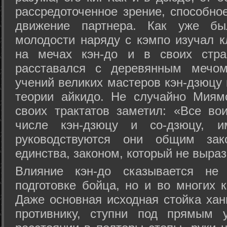
рассредоточенное зрение, способно
движение партнера. Как уже бы
молодости наряду с кэмпо изучал к
на мечах кэн-до и в своих стра
расставался с деревянным мечом 
учений великих мастеров кэн-дзюцу 
теории айкидо. Не случайно Миям
своих трактатов заметил: «Все вои
числе кэн-дзюцу и со-дзюцу, 
руководствуются они общим зак
единства, законом, который не выра
Влияние кэн-до сказывается не 
подготовке бойца, но и во многих 
Даже основная исходная стойка хан
противнику, ступни под прямым 