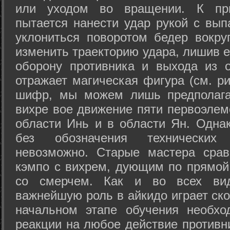
или уходом во вращении. К при
пытается нанести удар рукой с вып
уклониться поворотом бедер вокру
изменить траекторию удара, лишив е
оборону противника и выхода из 
отражает магическая фигура (см. ри
шифр, мы можем лишь предполагат
вихре вое движение пяти первоэлеме
области Инь и в области Ян. Одна
без обозначения технических
невозможно. Старые мастера срав
кэмпо с вихрем, дующим по прямой
со смерчем. Как и во всех вида
важнейшую роль в айкидо играет ско
начальном этапе обучения необхо
реакции на любое действие противн