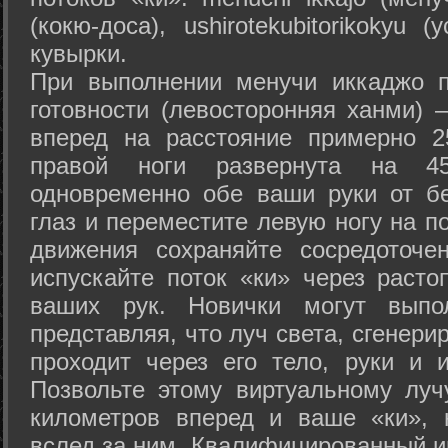
(кокю-доса), ushiro­tekubitori­kokyu 
кувырки.
При выполнении менучи иккаджо п
готовности (левосторонняя ханми) 
вперед на расстояние примерно 2
правой ноги развернута на 45
одновременно обе ваши руки от б
глаз и переместите левую ногу на п
движения сохраняйте сосредоточе
испускайте поток «ки» через раст
ваших рук. Новички могут выпол
представляя, что луч света, сгенери
проходит через его тело, руки и и
Позвольте этому виртуальному луч
километров вперед и ваше «ки», 
вслед за ним. Квалифицированный и