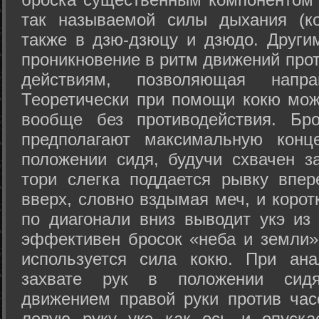
так называемой силы дыхания (ко
также в дзю-дзюцу и дзюдо. Други
проникновение в ритм движений прот
действиям, позволяющая напра
Теоретически при помощи кокю мож
вообще без противодействия. Бро
предполагают максимальную конц
положении сидя, будучи схвачен за
тори слегка поддается рывку впер
вверх, словно вздымая меч, и коро
по диагонали вниз выводит укэ из
эффективен бросок «неба и земли» (
используется сила кокю. При ан
захвате рук в положении сид
движением правой руки против час
левую руку укэ как ось и опуска