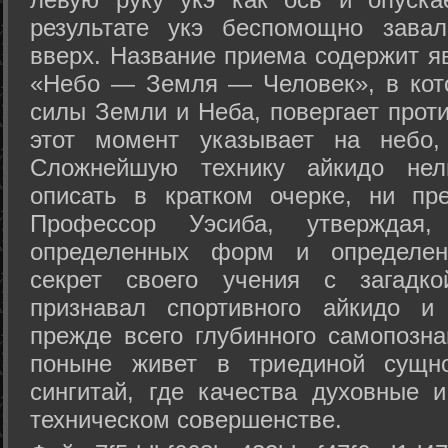
результате укэ беспомощно зава
вверх. Название приема содержит я
«Небо — Земля — Человек», в кото
силы Земли и Неба, повергает проти
этот момент указывает на небо,
Сложнейшую технику айкидо нел
описать в кратком очерке, ни пр
Профессор Уэсиба, утверждая
определенных форм и определенн
секрет своего учения с загадк
признавал спортивного айкидо и
прежде всего глубинного самопозна
поныне живет в триединой сущно
сингитай, где качества духовные 
техническом совершенстве.