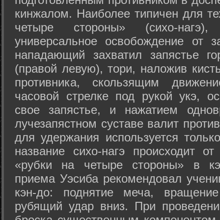
кинжалом. Наиболее типичен для те
четыре стороны» (сихо-нагэ)
универсальное освобождение от з
нападающий захватил запястье го
(правой левую), тори, наложив кист
противника, скользящим движени
часовой стрелке под рукой укэ, о
свое запястье, и нажатием одно
лучезапястном суставе валит против
для удержания используется только
название сихо-нагэ происходит от
«рубки на четыре стороны» в кэ
приема Уэсиба рекомендовал учен
кэн-до: поднятие меча, вращени
рубящий удар вниз. При проведен
броска существенным компонентом 