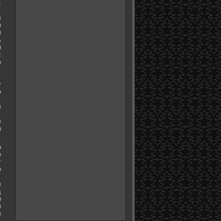
х
в
я
и
ь
и
с
о
у
о
з
.
е
ы
а
о
т
о
з
д
ы
м
з
.