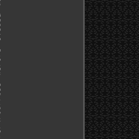
В
й
и
м
н
-
а
и
.
о
,
и
х
и
а
е
,
.
в
е
,
т
,
о
.