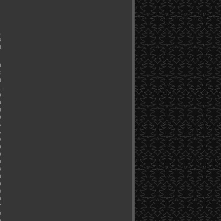
,
в
и
ы
с
я
.
о
а
ы
о
ь
ь
ю
о
о
я
в
я
о
в
а
т
е
а