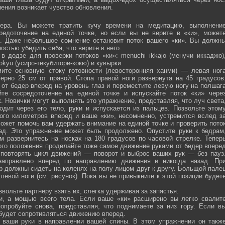
ения возникает чувство обновления.
ра. Вы можете тратить кучу времени на медитацию, выполнени
средоточение на единой точке, но если вы не верите в «ки», может
ю. Даже небольшое сомнение остановит поток вашего «ки». Вы должн
остью убедить себя, что верите в него.
 додзе для проверки потоков «ки»: menuchi ikkajo (менучи иккаджо)
­kokyu (усиро-текубитори-кокю) и кувырки.
ите основную стоку готовности (левосторонняя ханми) — левая ног
ерно 25 см от правой. Стопа правой ноги развернута на 45 градусов
от бедер вперед на уровень глаз и переместите левую ногу на полшаг
те сосредоточение на единой точке и испускайте поток «ки» чере
 Новички могут выполнять это упражнение, представляя, что луч света
одит через его тело, руки и испускается из пальцев. Позвольте этом
ого километров вперед и ваше «ки», несомненно, устремится вслед з
ожет помочь вам удержать внимание на единой точке и проверить пото
ад. Это упражнение может быть продолжено. Опустите руки к бедрам
м развернитесь на носках на 180 градусов по часовой стрелке. Тепер
того положения проделайте тоже самое движение руками от бедер впере
 повторять цикл движений — поворот и выброс ваших рук — без пауз
направлено вперед по направлению движения и никогда назад. Пр
р должны сидеть на коленях на полу лицом друг к другу. Больщой пале
евой ноги (см. рисунок). Пока вы не привыкните к этой позиции будет
вольте партнеру взять их, слегка удерживая за запястья.
ми, а мощью всего тела. Если ваше «ки» расширено вы легко свалит
опробуйте снова, представляя, что поднимаете за низ гору. Если в
 будет сопротивляться движению вперед.
а ваши руки в направлении вашей спины. В этом упражнении он такж