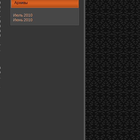
н
Архивы
е
у
Июль 2010
-
Июнь 2010
и
н
а
я
-
,
а
о
,
.