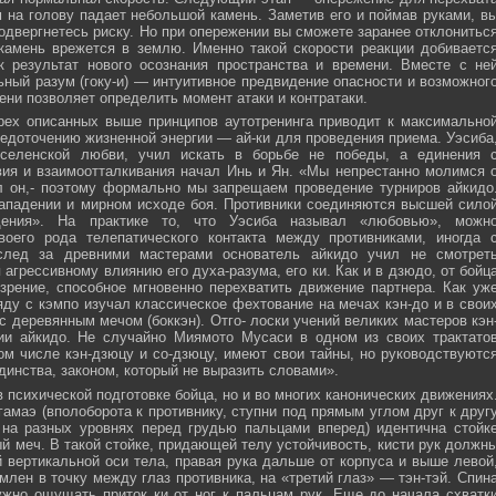
м на голову падает небольшой камень. Заметив его и поймав руками, в
подвергнетесь риску. Но при опережении вы сможете заранее отклонитьс
 камень врежется в землю. Именно такой скорости реакции добиваетс
к результат нового осознания пространства и времени. Вместе с не
ьный разум (гоку-и) — интуитивное предвидение опасности и возможног
ни позволяет определить момент атаки и контратаки.
рех описанных выше принципов аутотренинга приводит к максимально
едоточению жизненной энергии — ай-ки для проведения приема. Уэсиба
селенской любви, учил искать в борьбе не победы, а единения 
вия и взаимоотталкивания начал Инь и Ян. «Мы непрестанно молимся 
л он,- поэтому формально мы запрещаем проведение турниров айкидо
ападении и мирном исходе боя. Противники соединяются высшей сило
ния». На практике то, что Уэсиба называл «любовью», можн
своего рода телепатического контакта между противниками, иногда 
след за древними мастерами основатель айкидо учил не смотрет
 агрессивному влиянию его духа-разума, его ки. Как и в дзюдо, от бойц
зрение, способное мгновенно перехватить движение партнера. Как уж
яду с кэмпо изучал классическое фехтование на мечах кэн-до и в свои
с деревянным мечом (боккэн). Отго- лоски учений великих мастеров кэн
ии айкидо. Не случайно Миямото Мусаси в одном из своих трактато
том числе кэн-дзюцу и со-дзюцу, имеют свои тайны, но руководствуютс
инства, законом, который не выразить словами».
в психической подготовке бойца, но и во многих канонических движениях
амаэ (вполоборота к противнику, ступни под прямым углом друг к друг
 на разных уровнях перед грудью пальцами вперед) идентична стойк
меч. В такой стойке, придающей телу устойчивость, кисти рук должн
 вертикальной оси тела, правая рука дальше от корпуса и выше левой
млен в точку между глаз противника, на «третий глаз» — тэн-тэй. Спин
ужно ощущать приток ки от ног к пальцам рук. Еще до начала схватк