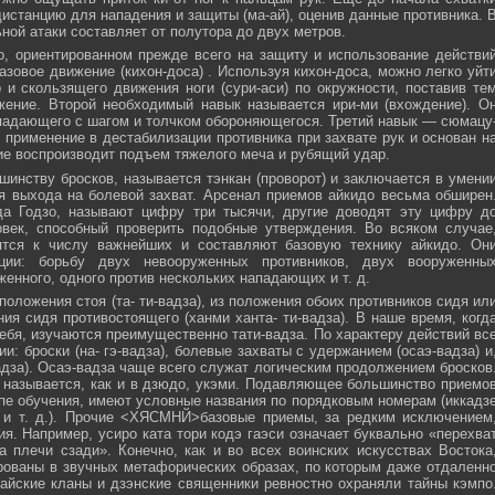
истанцию для нападения и защиты (ма-ай), оценив данные противника. 
ной атаки составляет от полутора до двух метров.
, ориентированном прежде всего на защиту и использование действи
азовое движение (кихон-доса) . Используя кихон-доса, можно легко уйт
и скользящего движения ноги (сури-аси) по окружности, поставив те
жение. Второй необходимый навык называется ири-ми (вхождение). О
падающего с шагом и толчком обороняющегося. Третий навык — сюмацу
применение в дестабилизации противника при захвате рук и основан н
е воспроизводит подъем тяжелого меча и рубящий удар.
инству бросков, называется тэнкан (проворот) и заключается в умени
я выхода на болевой захват. Арсенал приемов айкидо весьма обширен
да Годзо, называют цифру три тысячи, другие доводят эту цифру д
овек, способный проверить подобные утверждения. Во всяком случае
ятся к числу важнейших и составляют базовую технику айкидо. Он
ции: борьбу двух невооруженных противников, двух вооруженны
женного, одного против нескольких нападающих и т. д.
положения стоя (та- ти-вадза), из положения обоих противников сидя ил
ния сидя противостоящего (ханми ханта- ти-вадза). В наше время, когд
ебя, изучаются преимущественно тати-вадза. По характеру действий вс
и: броски (на- гэ-вадза), болевые захваты с удержанием (осаэ-вадза) и
адза). Осаэ-вадза чаще всего служат логическим продолжением бросков
 называется, как и в дзюдо, укэми. Подавляющее большинство приемо
пе обучения, имеют условные названия по порядковым номерам (иккадз
 и т. д.). Прочие <ХЯСМНЙ>базовые приемы, за редким исключением
я. Например, усиро ката тори кодэ гаэси означает буквально «перехва
 плечи сзади». Конечно, как и во всех воинских искусствах Востока
ованы в звучных метафорических образах, по которым даже отдаленн
айские кланы и дзэнские священники ревностно охраняли тайны кэмпо