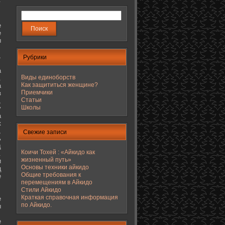
е
е
ы
,
Рубрики
а
Виды единоборств
.
Как защититься женщине?
а
Приемчики
з
Статьи
,
Школы
у
а
к
,
Свежие записи
ь
д
Коичи Тохей : «Айкидо как
.
жизненный путь»
и
Основы техники айкидо
ц
Общие требования к
е
перемещениям в Айкидо
Стили Айкидо
Краткая справочная информация
е
по Айкидо.
ы
е