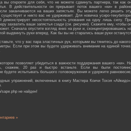
а вы откроете для себя, что не можете сдвинуть партнера, так как о
тья. В действительности он прерывает поток вашего «ки» в район
ысли заканчиваются на ваших запястьях. Вы можете легко решить эт
 существует и никто вас не удерживает. Для новичка усиро-текубитори
й демонстрирует несостоятельность упования на одну лишь силу. Пр
еру захватить ваши запястья сзади (см. рисунки). Скажите ему, чтобы о
ожет. Сначала опустите взгляд вниз на руки и, сконцентрировавшись н
ой выдвинуть руки вперед. Как бы вы не старались ваши руки останутс
тавьте, что у вас пара эластичных рук, которыми вы тянитесь до какого
ометры. Если при этом вы будете удерживать внимание на единой точке
.
которое позволяет убедиться в важности поддержания вашего «ки». Н
сь, скажем, 20 раз и быстро встаньте. Если вы были постоянн
 не будете испытывать большого головокружения и удержите равновесие
одных упражнений, включенных в книгу Мастера Коичи Тохэя «Айкидо»
.
/sape.php не найден!
нтариев »