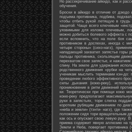
Но рассекречивание айкидо, как и рас
обучения.
Броски в айкидо в отличие от дзюдо 
подъема противника, подбива, подхват
чтобы отбить рукой летящую в грудь 
защитой. Чаще всего ключевым «инстр
уязвимыми для излома плечевым, лок
можно добиться болевого эффекта с п
если вспомнить, что на поле боя са
противником в доспехах, иногда с м
четыре стороны» (сихо-нагэ), примен
нападающий захватил запястье горы ра
пальцы противника, скользящим движе
перехватом свое запястье, и нажатием
спину. На земле для удержания исполь
родственного движения «рубки на чет
ученикам мыслить терминами кэн-до: 
проведении любого эффективного брос
силы дыхания (кокю-реку), исполь
проникновение в ритм движений против
ки. Теоретически при помощи кокю мо
кокю-реку предполагают максимальну
руки в запястьях, тори слегка подда
коротким рубящим движением по диаг
«неба и земли» (тэнти- нагэ), где так
положении сидя тори вращательным дви
как ось и опускает свою левую руку. В
приема содержит явную аллюзию на т
Земли и Неба, повергает противника (
Сложнейшую технику айкидо нельзя, к 