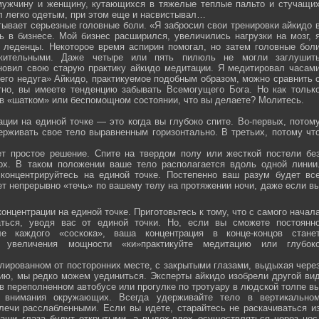
мужчину и женщину, кутающихся в тяжелые теплые пальто и стучащи
ел легко одетым, при этом еще и насвистывал…
тывает серьезные головные боли. «Я забросил свои тренировки айкидо 
ь в бизнесе. Мой бизнес расширился, увеличились нагрузки на мозг, 
о леденцы. Некоторое время аспирин помогал, но затем головные бол
жительными. Даже четыре или пять пилюль не могли заглушит
новил свою старую практику айкидо медитации. Я медитировал часам
оего недуга» Айкидо, практикуемое подобным образом, можно сравнить 
тно, вы имеете тенденцию забывать Всемогущего Бога. Но как тольк
 в «шатком» или беспомощном состоянии, что вы делаете? Молитесь.
ции на единой точке — это когда вы глубоко спите. Во-первых, потом
ерживать свое тело выравненным горизонтально. В третьих, потому чт
ет простое решение. Спите на твердом полу или жесткой постели бе
рх. В таком положении ваше тело располагается вдоль одной линии
 концентрируйтесь на единой точке. Постепенно ваш разум будет вс
ет непрерывно «течь» по вашему телу на протяжении ночи, даже если в
онцентрации на единой точке. Приготовьтесь к тому, что с самого начал
ться, уводя вас от единой точки. Но, если вы сможете постоянн
е каждого «соскока», ваша концентрация в конце-концов стане
я увеличения мощности «ки»практикуйте медитацию или глубок
лированном от посторонних месте, с закрытыми глазами, выдыхая чере
нию, мы редко можем уединиться. Эксперты айкидо изобрели другой ви
в переполненном автобусе или прогулке по тротуару в людской толпе в
я внимания окружающих. Всегда удерживайте тело в вертикально
плечи расслабленными. Если вы идете, старайтесь не раскачиваться и
ваши глаза будут открытыми, а выдох-вдох осуществляться через нос