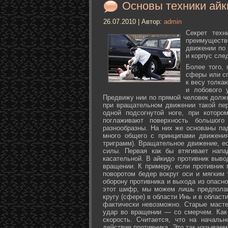
Основы техники айк
26.07.2010 | Автор:
admin
Секрет техн
преимуществ
движении по 
и корпус сле
Более того,
сферы или с
к весу толка
и лобового 
Предвижу нии по прямой человек долже
при вращательном движении такой пер
одной подсогнутой ноге, при которо
поглаживают поверхность большог
разнообразны. На них же основаны па
много общего с принципами движения
триграмм). Вращательное движение, е
силы. Первая как бы втягивает нап
касательной. В айкидо противник выво
вращении. К примеру, если противник 
поворотом бедер вокруг оси и мягким
оборону противника и выхода из опасно
этот шифр, мы можем лишь предполаг
кругу (сфере) в области Инь и в облас
фактически невозможно. Старые маст
удар во вращении — со смерчем. Как 
скорость. Считается, что на началь
действие противника. Это так называе