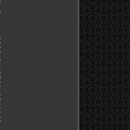
а
я
,
т
с
,
,
м
а
и
а
с
а
т
л
и
й
о
ь
т
е
и
к
в
э
е
ы
.
.