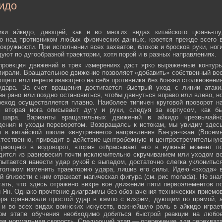
идо
ики айкидо, дающей, как и во многих видах китайского цюань-шу
о над противником любых физических данных, кроется прежде всего 
окружности. При исполнении всех захватов, блоков и бросков руки, ног
дуют по дугообразной траектории, хотя порой и в разных направлениях.
 проекция движений в трех измерениях даст ярко выраженные контур
пирали. Вращательное движение позволяет «добавить» собственный ве
ющего или перетягивающего на себя противника без боязни столкновени
удара. За счет вращения достигается быстрый уход с линии атаки
н рано или поздно остановиться, чтобы двинуться вправо или влево, н
еход осуществляется плавно. Наиболее типичен круговой проворот н
м вторая нога описывает дугу и руки, следуя за корпусом, как б
о шара. Варианты вращательных движений в айкидо чрезвычайн
дения и уходы переворотом. Возвращаясь к истокам, мы увидим здес
 в китайской школе «внутреннего» направления Ба-гуа-чжан (Восем
стественно, приводит в действие центробежную и центростремительну
адающего в водоворот, вторая отбрасывает его в нужный момент п
дится из равновесия почти исключительно скручиванием или уходом в
пытается нанести удар рукой с выпадом, достаточно слегка уклонитьс
 толчком изменить траекторию удара, лишив его силы. Идею «входа» 
й близости с ним отражает магическая фигура (см. рис monada). Не зна
ать, что здесь отражено вихре вое движение пяти первоэлементов п
ти Ян. Однако прочтение диаграммы без обозначения технических приемо
ера сравнивали простой удар в кэмпо с вихрем, дующим по прямой, 
и во всех видах воинских искусств, важнейшую роль в айкидо играе
ном этапе обучения необходимо добиться быстрой реакции на любо
мая нормальная скорость. Следующий этап — опережение для перехват