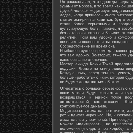
Он рассказывал, что однажды видел 
зубами от мороза, в то время как он ш
Другой человек медитирует когда испы
додзе, когда пришлось много рисковат
глотал аспирин пачками как будто эт
стали более серьезными и продол
пульсирующую боль. Наконец я возоб
без остановки пока не избавился от св
религией. Пока вам удобно и комфор
появляется опасность и вы находитесь
Сосредоточение во время сна
Наиболее трудное время для концентра
что вам удобно. Во-вторых, тяжело уд
ваше сознание отключено.
Мастер айкидо Коичи Тохэй предлага
подушки. Ляжьте на спину лицом вве
Каждую ночь, перед тем как уснуть,
больше «работать» с «ки», которая буд
не будете догадываться об этом.
Отнеситесь с большой серьезностью к к
ваши мысли будут «прыгать» и пута
возвращаться к единой точке посл
автоматической, как дыхание. Дл
контролируемое дыхание.
Медитировать желательно в тихом, изо
рот и вдыхая через нос. Но, к сожале
дыхательных упражнений. При поездке 
можете мидитировать, не привлека
положении (и сидя, и при ходьбе), а 
стороны в сторону. В обоих случаях 