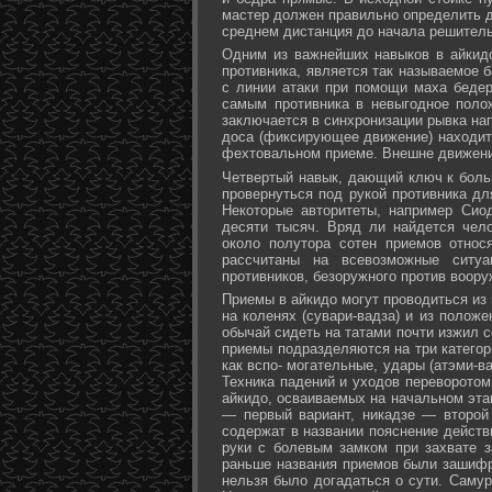
мастер должен правильно определить д
среднем дистанция до начала решитель
Одним из важнейших навыков в айкидо
противника, является так называемое б
с линии атаки при помощи маха бедер 
самым противника в невыгодное поло
заключается в синхронизации рывка на
доса (фиксирующее движение) находит 
фехтовальном приеме. Внешне движени
Четвертый навык, дающий ключ к больш
провернуться под рукой противника дл
Некоторые авторитеты, например Сио
десяти тысяч. Вряд ли найдется чел
около полутора сотен приемов относ
рассчитаны на всевозможные ситуа
противников, безоружного против воору
Приемы в айкидо могут проводиться из 
на коленях (сувари-вадза) и из положе
обычай сидеть на татами почти изжил с
приемы подразделяются на три категори
как вспо- могательные, удары (атэми-в
Техника падений и уходов переворотом
айкидо, осваиваемых на начальном эта
— первый вариант, никадзе — второй
содержат в названии пояснение действи
руки с болевым замком при захвате за
раньше названия приемов были зашифр
нельзя было догадаться о сути. Самур