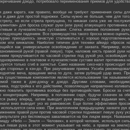
секречивание дзюдо, потребовало переименования приемов для удобств
и даже каратэ, как правило, вообще не требуют применения силы дл
а и даже для простой подножки. Силы нужно не больше, чем для того
стрелу, но если стрела пропущена, то никакая сила уже не послужи
ументом» для броска служат руки (или рука) атакующего противника 
тевым и лучезапястным суставами. Слегка изменив положение руки
оследующим падением. Все преимущества такого броска можно оценить
мураю приходилось зачастую сталкиваться с хорошо подготовленны
ечом или кинжалом. Наиболее типичен для техники айкидо «бросок н
яющийся как универсальное освобождение от захвата. Например, есл
зноименной рукой (правой левую), тори, наложив кисть правой руки н
нием прокручивается по часовой стрелке под рукой укэ, освобождая 
 одновременно в локтевом и лучезапястном суставе валит противника н
зуется только сгиб в запястье. Само название сихо-нагэ происходит о
ыре стороны» в кэн-до. При разучивании приема Уэсиба рекомендова
поднятие меча, вращение меча по дуге, затем рубящий удар вниз. Пр
ка существенным компонентом является использование так называемо
зуемой также в дзю-дзюцу и дзюдо. Другими словами, необходим
ника, подстройка к его действиям, позволяющая направленно изливат
жно повалить противника вообще без противодействия. Броски за сче
ю концентрацию. Например, в положении сидя, будучи схвачен за об
ется рывку вперед, затем выводит руки вверх, словно вздымая меч, 
онали вниз выводит укэ из равновесия. Еще более эффективен бросо
же используется сила кокю. При аналогичном предыдущему захвате рук 
жением правой руки против часовой стрелки поднимает левую руку ук
 результате укэ беспомощно заваливается на бок лицом вверх. Названи
риаду «Небо — Земля — Человек», в которой человек, используя сил
чья левая рука в этот момент указывает на небо, а правая на землю)
сожалению, ни описать в кратком очерке, ни представить по описанию