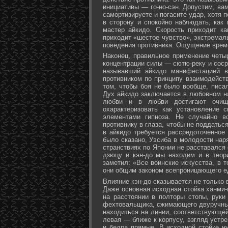
инициативы — го-но-сэн. Допустим, ва
самортизируете и погасите удар, хотя 
в сторону и спокойно наблюдать, как
мастер айкидо. Скорость приходит ка
приходит «шестое чувство», экстремал
поведения противника. Ощущение време
Наконец, правильное применение четы
концентрации силы — сютю-реку и соср
называвший айкидо манифестацией в
противником по принципу взаимодейст
том, чтобы боя не было вообще, писа
Дух айкидо заключается в любовном н
любви и в любви достигают очище
охарактеризовать как установление 
элементами гипноза. Не случайно в
противнику в глаза, чтобы не поддаться
в айкидо требуется рассредоточенное 
было сказано, Уэсиба в молодости нар
странствиях по Японии не расставался 
дзюцу и кэн-до мы находим и в теор
заметил: «Все воинские искусства, в 
они общим законом всепроницающего ед
Влияние кэн-до сказывается не только 
Даже основная исходная стойка ханми-г
на расстоянии в полторы стопы, руки
фехтовальщика, сжимающего двуручный 
находиться на линии, соответствующей
левая — ближе к корпусу, взгляд устре
и бедра прямые. В исходной стойке н