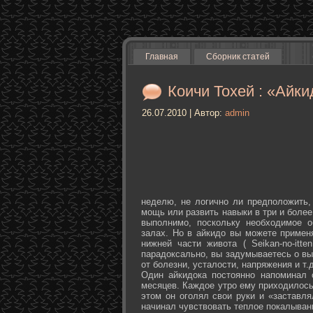
Главная
Сборник статей
Коичи Тохей : «Айки
26.07.2010 | Автор:
admin
неделю, не логично ли предположить,
мощь или развить навыки в три и более
выполнимо, поскольку необходимое о
залах. Но в айкидо вы можете примен
нижней части живота ( Seikan-­no-­it
парадоксально, вы задумываетесь о вы
от болезни, усталости, напряжения и т.д
Один айкидока постоянно напоминал 
месяцев. Каждое утро ему приходилось
этом он оголял свои руки и «заставля
начинал чувствовать теплое покалыван