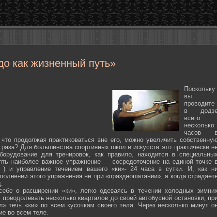
до как жизненный путь»
Поскольку
вы
проводите
в додз
всего
несколько
часов 
 что продолжая практиковаться вне его, можно увеличить собственну
 раза? Для большинства спортивных школ и искусств это практически н
борудование для тренировок, как правило, находится в специальны
ять наиболее важное упражнение — сосредоточение на единой точке 
ten ) и управление течением вашего «ки»- 24 часа в сутки. И, как н
полнении этого упражнения не при «праздношатании», а когда страдает
.
себе о расширении «ки», легко одеваясь в течении холодных зимни
 преодолевать несколько кварталов до своей автобусной остановки, пр
л» течь «ки» по всем кусочкам своего тела. Через несколько минут о
ие во всем теле.