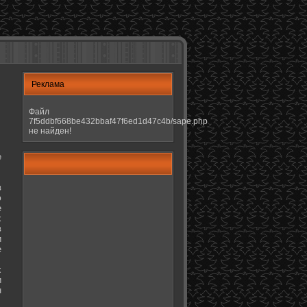
Реклама
Файл
7f5ddbf668be432bbaf47f6ed1d47c4b/sape.php
не найден!
е
в
ю
е
х
в
и
е
х
и
н