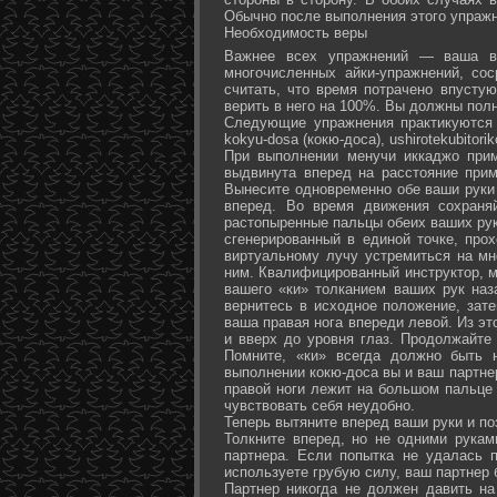
Обычно после выполнения этого упражн
Необходимость веры
Важнее всех упражнений — ваша ве
многочисленных айки-упражнений, со
считать, что время потрачено впусту
верить в него на 100%. Вы должны полн
Следующие упражнения практикуются в
kokyu-dosa (кокю-доса), ushiro­tekubitori
При выполнении менучи иккаджо прим
выдвинута вперед на расстояние прим
Вынесите одновременно обе ваши руки 
вперед. Во время движения сохраняй
растопыренные пальцы обеих ваших рук.
сгенерированный в единой точке, прох
виртуальному лучу устремиться на мн
ним. Квалифицированный инструктор, м
вашего «ки» толканием ваших рук наз
вернитесь в исходное положение, зате
ваша правая нога впереди левой. Из э
и вверх до уровня глаз. Продолжайте
Помните, «ки» всегда должно быть 
выполнении кокю-доса вы и ваш партне
правой ноги лежит на большом пальце л
чувствовать себя неудобно.
Теперь вытяните вперед ваши руки и поз
Толкните вперед, но не одними рука
партнера. Если попытка не удалась п
используете грубую силу, ваш партнер
Партнер никогда не должен давить н