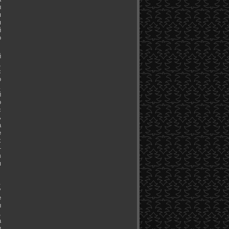
ы
я
я
й
о
й
,
с
о
.
й
о
с
ь
а
е
х
-
в
я
.
у
е
ы
,
а
и