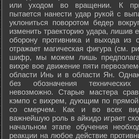
или уходом во вращении. К при
пытается нанести удар рукой с вып
уклониться поворотом бедер вокру
изменить траекторию удара, лишив е
оборону противника и выхода из 
отражает магическая фигура (см. ри
шифр, мы можем лишь предполагат
вихре вое движение пяти первоэлеме
области Инь и в области Ян. Одна
без обозначения технических
невозможно. Старые мастера срав
кэмпо с вихрем, дующим по прямой
со смерчем. Как и во всех вида
важнейшую роль в айкидо играет ско
начальном этапе обучения необхо
реакции на любое действие противн