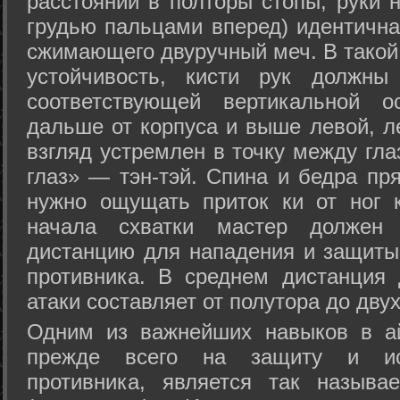
расстоянии в полторы стопы, руки 
грудью пальцами вперед) идентична
сжимающего двуручный меч. В такой
устойчивость, кисти рук должны
соответствующей вертикальной о
дальше от корпуса и выше левой, л
взгляд устремлен в точку между гла
глаз» — тэн-тэй. Спина и бедра пр
нужно ощущать приток ки от ног 
начала схватки мастер должен 
дистанцию для нападения и защиты 
противника. В среднем дистанция
атаки составляет от полутора до дву
Одним из важнейших навыков в ай
прежде всего на защиту и исп
противника, является так называ