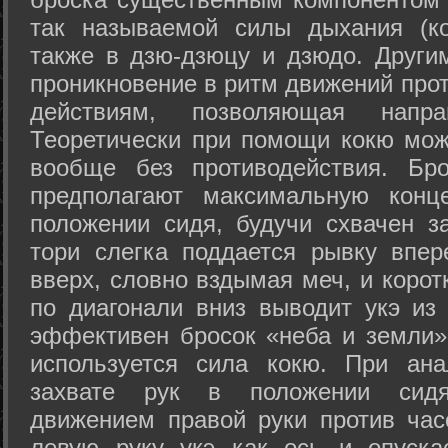
так называемой силы дыхания (ко
также в дзю-дзюцу и дзюдо. Други
проникновение в ритм движений прот
действиям, позволяющая напра
Теоретически при помощи кокю мож
вообще без противодействия. Бро
предполагают максимальную конц
положении сидя, будучи схвачен за
тори слегка поддается рывку впер
вверх, словно вздымая меч, и коро
по диагонали вниз выводит укэ из
эффективен бросок «неба и земли» (
используется сила кокю. При ан
захвате рук в положении сид
движением правой руки против час
левую руку укэ как ось и опуска