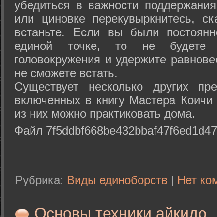
убедиться в важности поддержания
или циновке перекувыркнитесь, с
встаньте. Если вы были постоянн
единой точке, то не будете 
головокружения и удержите равнове
не сможете встать.
Существует несколько других пре
включенных в книгу Мастера Коичи 
из них можно практиковать дома.
Файл 7f5ddbf668be432bbaf47f6ed1d47
Рубрика:
Виды единоборств
|
Нет ко
Основы техники айкидо