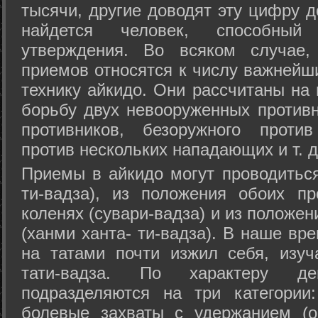
тысячи, другие доводят эту цифру д
найдется человек, способный
утверждения. Во всяком случае,
приемов относятся к числу важнейш
технику айкидо. Они рассчитаны на
борьбу двух невооруженных противн
противников, безоружного против
против нескольких нападающих и т. д
Приемы в айкидо могут проводиться
ти-вадза), из положения обоих п
коленях (сувари-вадза) и из положе
(ханми ханта- ти-вадза). В наше вр
на татами почти изжил себя, изу
тати-вадза. По характеру д
подразделяются на три категории: 
болевые захваты с удержанием (ос