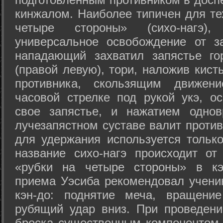
кинжалом. Наиболее типичен для те
четыре стороны» (сихо-нагэ)
универсальное освобождение от з
нападающий захватил запястье го
(правой левую), тори, наложив кист
противника, скользящим движени
часовой стрелке под рукой укэ, о
свое запястье, и нажатием одно
лучезапястном суставе валит против
для удержания используется только
название сихо-нагэ происходит от
«рубки на четыре стороны» в кэ
приема Уэсиба рекомендовал учен
кэн-до: поднятие меча, вращени
рубящий удар вниз. При проведен
броска существенным компонентом 