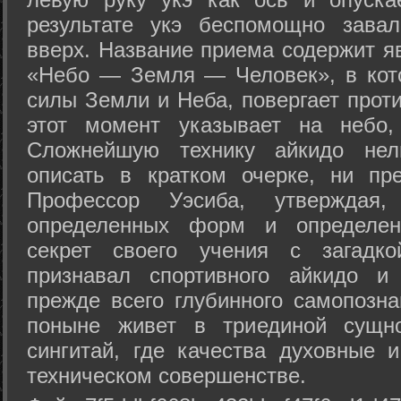
результате укэ беспомощно зава
вверх. Название приема содержит я
«Небо — Земля — Человек», в кото
силы Земли и Неба, повергает проти
этот момент указывает на небо,
Сложнейшую технику айкидо нел
описать в кратком очерке, ни пр
Профессор Уэсиба, утверждая
определенных форм и определенн
секрет своего учения с загадк
признавал спортивного айкидо и
прежде всего глубинного самопозна
поныне живет в триединой сущно
сингитай, где качества духовные 
техническом совершенстве.