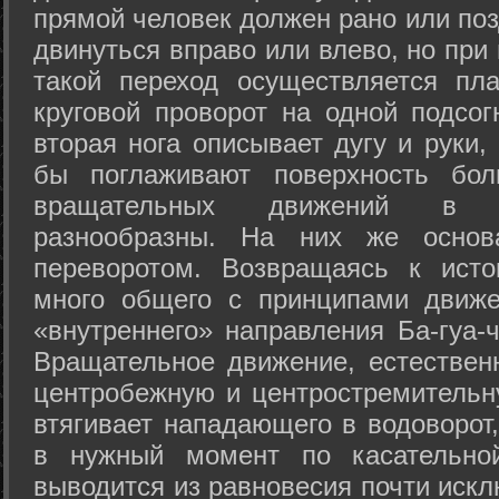
прямой человек должен рано или поз
двинуться вправо или влево, но пр
такой переход осуществляется пл
круговой проворот на одной подсог
вторая нога описывает дугу и руки,
бы поглаживают поверхность бол
вращательных движений в а
разнообразны. На них же осно
переворотом. Возвращаясь к ист
много общего с принципами движе
«внутреннего» направления Ба-гуа-
Вращательное движение, естественн
центробежную и центростремительн
втягивает нападающего в водоворот,
в нужный момент по касательной
выводится из равновесия почти иск