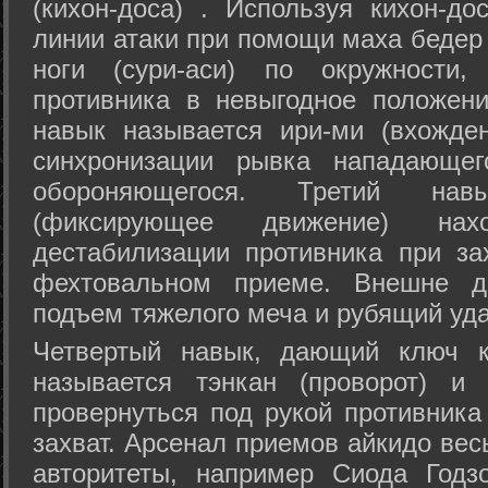
(кихон-доса) . Используя кихон-до
линии атаки при помощи маха бедер
ноги (сури-аси) по окружности
противника в невыгодное положен
навык называется ири-ми (вхожде
синхронизации рывка нападающе
обороняющегося. Третий на
(фиксирующее движение) на
дестабилизации противника при за
фехтовальном приеме. Внешне дв
подъем тяжелого меча и рубящий уда
Четвертый навык, дающий ключ к
называется тэнкан (проворот) и
провернуться под рукой противника
захват. Арсенал приемов айкидо ве
авторитеты, например Сиода Годз