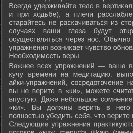
Всегда удерживайте тело в вертикал
и при ходьбе), а плечи расслабл
старайтесь не раскачиваться из сто
случаях ваши глаза будут отк
осуществляться через нос. Обычно 
упражнения возникает чувство обнов
Необходимость веры
Важнее всех упражнений — ваша в
кучу времени на медитацию, выпо
айки-упражнений, сосредоточение н
вы не верите в «ки», можете счита
впустую. Даже небольшое сомнение 
«ки». Вы должны верить в нег
полностью убедить себя, что верите 
Следующие упражнения практикуютс
потоков «ки»: menuchi ikkajo (мену