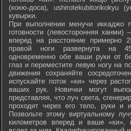
(кокю-доса), ushiro­tekubitori­kokyu 
кувырки.
При выполнении менучи иккаджо п
готовности (левосторонняя ханми) 
вперед на расстояние примерно 2
правой ноги развернута на 45
одновременно обе ваши руки от б
глаз и переместите левую ногу на п
движения сохраняйте сосредоточе
испускайте поток «ки» через раст
ваших рук. Новички могут выпол
представляя, что луч света, сгенери
проходит через его тело, руки и и
Позвольте этому виртуальному луч
километров вперед и ваше «ки», 
вслед за ним. Квалифицированный и