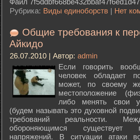
Файл 7f5ddbf668be432bbaf47f6ed1d47
Рубрика:
Виды единоборств
|
Нет ко
Общие требования к пе
Айкидо
26.07.2010 | Автор:
admin
Если говорить вооб
человек обладает п
может, по своему ж
местоположение (физ
либо менять свои у
(будем называть это духовной подв
требований реальности. М
обороняющимся существует п
напряжений. В ситуации атаки в