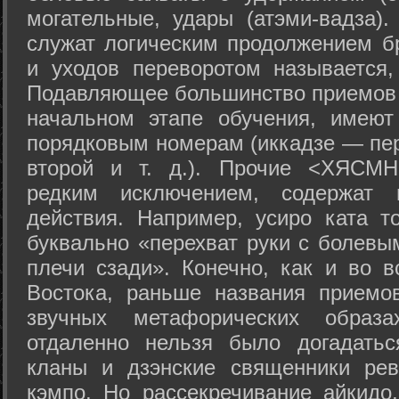
могательные, удары (атэми-вадза).
служат логическим продолжением бр
и уходов переворотом называется,
Подавляющее большинство приемов 
начальном этапе обучения, имеют
порядковым номерам (иккадзе — пер
второй и т. д.). Прочие <ХЯСМН
редким исключением, содержат 
действия. Например, усиро ката то
буквально «перехват руки с болевы
плечи сзади». Конечно, как и во в
Востока, раньше названия прием
звучных метафорических образ
отдаленно нельзя было догадатьс
кланы и дзэнские священники рев
кэмпо. Но рассекречивание айкидо,