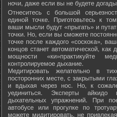
ночи, даже если вы не будете догады
Отнеситесь с большой серьезнос
единой точке. Приготовьтесь к том
ваши мысли будут «прыгать» и путат
точки. Но, если вы сможете постоян
точке после каждого «соскока», ваш
концов станет автоматической, как 
мощности «ки»практикуйте ме
контролируемое дыхание.
Медитировать желательно в тих
посторонних месте, с закрытыми гла
и вдыхая через нос. Но, к сожа
уединиться. Эксперты айкидо 
дыхательных упражнений. При по
автобусе или прогулке по тротуа
можете мидитировать, не привлека