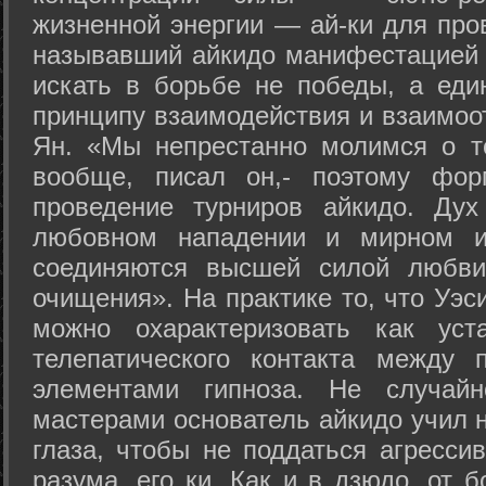
жизненной энергии — ай-ки для про
называвший айкидо манифестацией 
искать в борьбе не победы, а еди
принципу взаимодействия и взаимоо
Ян. «Мы непрестанно молимся о т
вообще, писал он,- поэтому фо
проведение турниров айкидо. Дух
любовном нападении и мирном ис
соединяются высшей силой любви
очищения». На практике то, что Уэ
можно охарактеризовать как уст
телепатического контакта между 
элементами гипноза. Не случай
мастерами основатель айкидо учил н
глаза, чтобы не поддаться агресси
разума, его ки. Как и в дзюдо, от 