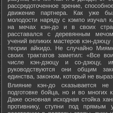
рассредоточенное зрение, способно
движение партнера. Как уже бы
молодости наряду с кэмпо изучал к
на мечах кэн-до и в своих стра
расставался с деревянным мечом 
учений великих мастеров кэн-дзюцу 
теории айкидо. Не случайно Миям
своих трактатов заметил: «Все вои
числе кэн-дзюцу и со-дзюцу, 
руководствуются они общим зак
единства, законом, который не выра
Влияние кэн-до сказывается не 
подготовке бойца, но и во многих 
Даже основная исходная стойка хан
противнику, ступни под прямым 