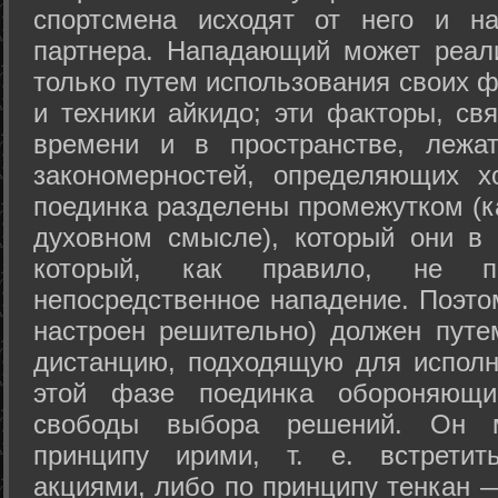
спортсмена исходят от него и на
партнера. Нападающий может реал
только путем использования своих 
и техники айкидо; эти факторы, св
времени и в пространстве, лежа
закономерностей, определяющих х
поединка разделены промежутком (ка
духовном смысле), который они в 
который, как правило, не по
непосредственное нападение. Поэто
настроен решительно) должен путе
дистанцию, подходящую для исполн
этой фазе поединка обороняющ
свободы выбора решений. Он м
принципу ирими, т. е. встретит
акциями, либо по принципу тенкан —