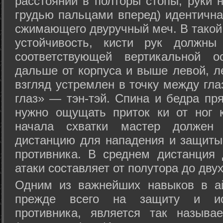
расстоянии в полторы стопы, руки 
грудью пальцами вперед) идентична
сжимающего двуручный меч. В такой
устойчивость, кисти рук должны
соответствующей вертикальной о
дальше от корпуса и выше левой, л
взгляд устремлен в точку между гла
глаз» — тэн-тэй. Спина и бедра пр
нужно ощущать приток ки от ног 
начала схватки мастер должен 
дистанцию для нападения и защиты 
противника. В среднем дистанция
атаки составляет от полутора до дву
Одним из важнейших навыков в ай
прежде всего на защиту и исп
противника, является так называ