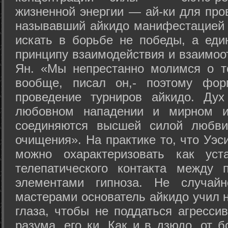
жизненной энергии — ай-ки для про
называвший айкидо манифестацией 
искать в борьбе не победы, а еди
принципу взаимодействия и взаимоо
Ян. «Мы непрестанно молимся о т
вообще, писал он,- поэтому фо
проведение турниров айкидо. Дух
любовном нападении и мирном ис
соединяются высшей силой любви
очищения». На практике то, что Уэ
можно охарактеризовать как уст
телепатического контакта между 
элементами гипноза. Не случай
мастерами основатель айкидо учил н
глаза, чтобы не поддаться агресси
разума, его ки. Как и в дзюдо, от 