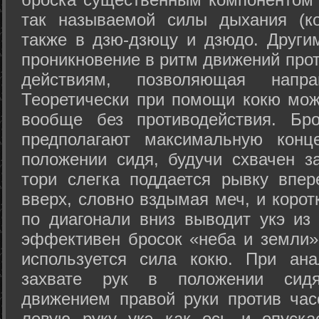
так называемой силы дыхания (ко
также в дзю-дзюцу и дзюдо. Други
проникновение в ритм движений прот
действиям, позволяющая напра
Теоретически при помощи кокю мож
вообще без противодействия. Бро
предполагают максимальную конц
положении сидя, будучи схвачен за
тори слегка поддается рывку впер
вверх, словно вздымая меч, и коро
по диагонали вниз выводит укэ из
эффективен бросок «неба и земли» (
используется сила кокю. При ан
захвате рук в положении сид
движением правой руки против час
левую руку укэ как ось и опуска