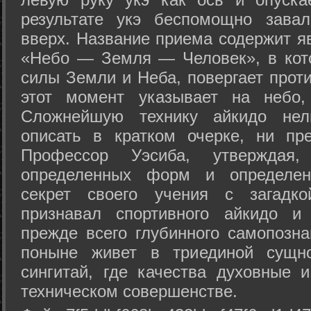
результате укэ беспомощно зава
вверх. Название приема содержит я
«Небо — Земля — Человек», в кото
силы Земли и Неба, повергает проти
этот момент указывает на небо,
Сложнейшую технику айкидо нел
описать в кратком очерке, ни пр
Профессор Уэсиба, утверждая
определенных форм и определенн
секрет своего учения с загадк
признавал спортивного айкидо и
прежде всего глубинного самопозна
поныне живет в триединой сущно
сингитай, где качества духовные 
техническом совершенстве.