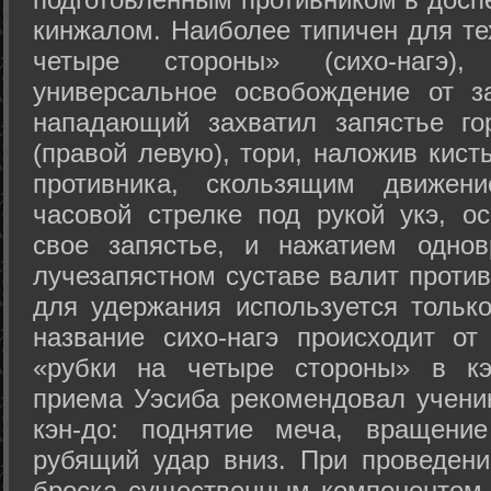
кинжалом. Наиболее типичен для те
четыре стороны» (сихо-нагэ)
универсальное освобождение от з
нападающий захватил запястье го
(правой левую), тори, наложив кист
противника, скользящим движени
часовой стрелке под рукой укэ, о
свое запястье, и нажатием одно
лучезапястном суставе валит против
для удержания используется только
название сихо-нагэ происходит от
«рубки на четыре стороны» в кэ
приема Уэсиба рекомендовал учен
кэн-до: поднятие меча, вращени
рубящий удар вниз. При проведен
броска существенным компонентом 