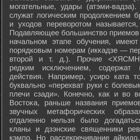
могательные, удары (атэми-вадза).
служат логическим продолжением бр
и уходов переворотом называется,
Подавляющее большинство приемов 
начальном этапе обучения, имеют
порядковым номерам (иккадзе — пер
второй и т. д.). Прочие <ХЯСМН
редким исключением, содержат 
действия. Например, усиро ката то
буквально «перехват руки с болевы
плечи сзади». Конечно, как и во в
Востока, раньше названия прием
звучных метафорических образ
отдаленно нельзя было догадатьс
кланы и дзэнские священники рев
кэмпо. Но рассекречивание айкидо,