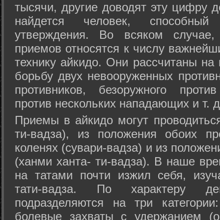
тысячи, другие доводят эту цифру д
найдется человек, способный
утверждения. Во всяком случае,
приемов относятся к числу важнейш
технику айкидо. Они рассчитаны на
борьбу двух невооруженных противн
противников, безоружного против
против нескольких нападающих и т. д
Приемы в айкидо могут проводиться
ти-вадза), из положения обоих п
коленях (сувари-вадза) и из положе
(ханми ханта- ти-вадза). В наше вр
на татами почти изжил себя, изу
тати-вадза. По характеру д
подразделяются на три категории: 
болевые захваты с удержанием (ос