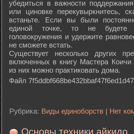
убедиться в важности поддержания
или циновке перекувыркнитесь, с
встаньте. Если вы были постоянн
единой точке, то не будете 
головокружения и удержите равнове
не сможете встать.
Существует несколько других пре
включенных в книгу Мастера Коичи 
из них можно практиковать дома.
Файл 7f5ddbf668be432bbaf47f6ed1d47
Рубрика:
Виды единоборств
|
Нет ко
Основы техники айкидо