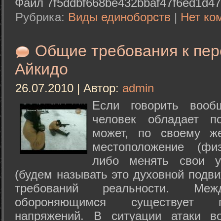
Файл 7f5ddbf668be432bbaf47f6ed1d47
Рубрика:
Виды единоборств
|
Нет ко
Общие требования к пе
Айкидо
26.07.2010 | Автор:
admin
Если говорить вооб
человек обладает п
может, по своему ж
местоположение (физ
либо менять свои у
(будем называть это духовной подв
требований реальности. М
обороняющимся существует п
напряжений. В ситуации атаки в