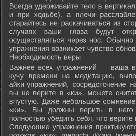
Всегда удерживайте тело в вертикал
и при ходьбе), а плечи расслабл
старайтесь не раскачиваться из сто
случаях ваши глаза будут отк
осуществляться через нос. Обычно 
упражнения возникает чувство обнов
Необходимость веры
Важнее всех упражнений — ваша в
кучу времени на медитацию, выпо
айки-упражнений, сосредоточение н
вы не верите в «ки», можете счита
впустую. Даже небольшое сомнение 
«ки». Вы должны верить в нег
полностью убедить себя, что верите 
Следующие упражнения практикуютс
потоков «ки»: menuchi ikkajo (мену