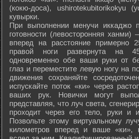
(кокю-доса), ushiro­tekubitori­kokyu 
кувырки.
При выполнении менучи иккаджо п
готовности (левосторонняя ханми) 
вперед на расстояние примерно 2
правой ноги развернута на 45
одновременно обе ваши руки от б
глаз и переместите левую ногу на п
движения сохраняйте сосредоточе
испускайте поток «ки» через раст
ваших рук. Новички могут выпол
представляя, что луч света, сгенери
проходит через его тело, руки и и
Позвольте этому виртуальному луч
километров вперед и ваше «ки», 
вслед за ним. Квалифицированный и