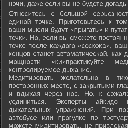
ночи, даже если вы не будете догады
Отнеситесь с большой серьезнос
единой точке. Приготовьтесь к том
ваши мысли будут «прыгать» и путат
точки. Но, если вы сможете постоян
точке после каждого «соскока», ваш
концов станет автоматической, как 
мощности «ки»практикуйте ме
контролируемое дыхание.
Медитировать желательно в тих
посторонних месте, с закрытыми гла
и вдыхая через нос. Но, к сожа
уединиться. Эксперты айкидо 
дыхательных упражнений. При по
автобусе или прогулке по тротуа
можете мидитировать, не привлека