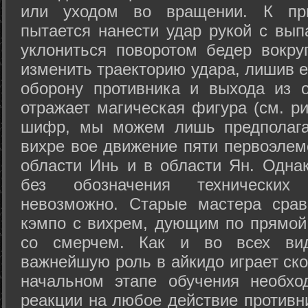
или уходом во вращении. К при
пытается нанести удар рукой с вып
уклониться поворотом бедер вокру
изменить траекторию удара, лишив е
оборону противника и выхода из 
отражает магическая фигура (см. ри
шифр, мы можем лишь предполагат
вихре вое движение пяти первоэлеме
области Инь и в области Ян. Одна
без обозначения технических
невозможно. Старые мастера срав
кэмпо с вихрем, дующим по прямой
со смерчем. Как и во всех вида
важнейшую роль в айкидо играет ско
начальном этапе обучения необхо
реакции на любое действие противн