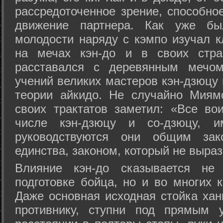
рассредоточенное зрение, способно
движение партнера. Как уже бы
молодости наряду с кэмпо изучал к
на мечах кэн-до и в своих стра
расставался с деревянным мечом 
учений великих мастеров кэн-дзюцу 
теории айкидо. Не случайно Миям
своих трактатов заметил: «Все вои
числе кэн-дзюцу и со-дзюцу, 
руководствуются они общим зак
единства, законом, который не выра
Влияние кэн-до сказывается не 
подготовке бойца, но и во многих 
Даже основная исходная стойка хан
противнику, ступни под прямым 