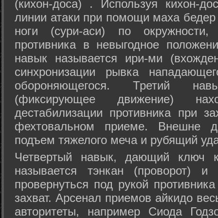
(кихон-доса) . Используя кихон-до
линии атаки при помощи маха бедер
ноги (сури-аси) по окружности
противника в невыгодное положен
навык называется ири-ми (вхожде
синхронизации рывка нападающе
обороняющегося. Третий на
(фиксирующее движение) на
дестабилизации противника при за
фехтовальном приеме. Внешне дв
подъем тяжелого меча и рубящий уда
Четвертый навык, дающий ключ к
называется тэнкан (проворот) и
провернуться под рукой противника
захват. Арсенал приемов айкидо ве
авторитеты, например Сиода Годз