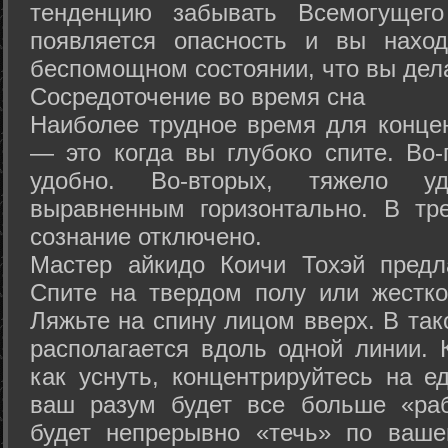
тенденцию забывать Всемогущего
появляется опасность и вы нахо
беспомощном состоянии, что вы дел
Сосредоточение во время сна
Наиболее трудное время для концен
— это когда вы глубоко спите. Во-
удобно. Во-вторых, тяжело у
выравненным горизонтально. В тр
сознание отключено.
Мастер айкидо Коичи Тохэй предл
Спите на твердом полу или жестко
Ляжьте на спину лицом вверх. В та
располагается вдоль одной линии. 
как уснуть, концентрируйтесь на е
ваш разум будет все больше «раб
будет непрерывно «течь» по ваше