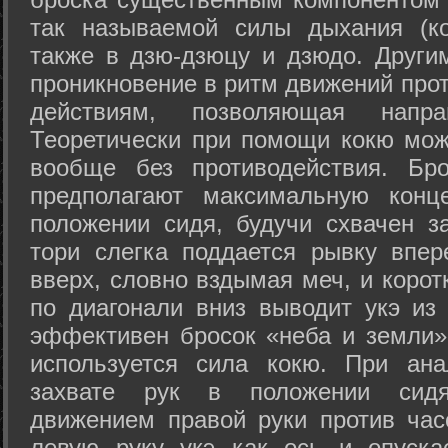
так называемой силы дыхания (ко
также в дзю-дзюцу и дзюдо. Други
проникновение в ритм движений прот
действиям, позволяющая напра
Теоретически при помощи кокю мож
вообще без противодействия. Бро
предполагают максимальную конц
положении сидя, будучи схвачен за
тори слегка поддается рывку впер
вверх, словно вздымая меч, и коро
по диагонали вниз выводит укэ из
эффективен бросок «неба и земли» (
используется сила кокю. При ан
захвате рук в положении сид
движением правой руки против час
левую руку укэ как ось и опуска