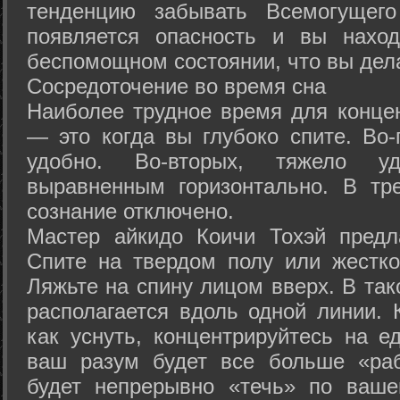
тенденцию забывать Всемогущего
появляется опасность и вы нахо
беспомощном состоянии, что вы дел
Сосредоточение во время сна
Наиболее трудное время для концен
— это когда вы глубоко спите. Во-
удобно. Во-вторых, тяжело у
выравненным горизонтально. В тр
сознание отключено.
Мастер айкидо Коичи Тохэй предл
Спите на твердом полу или жестко
Ляжьте на спину лицом вверх. В та
располагается вдоль одной линии. 
как уснуть, концентрируйтесь на е
ваш разум будет все больше «раб
будет непрерывно «течь» по ваше