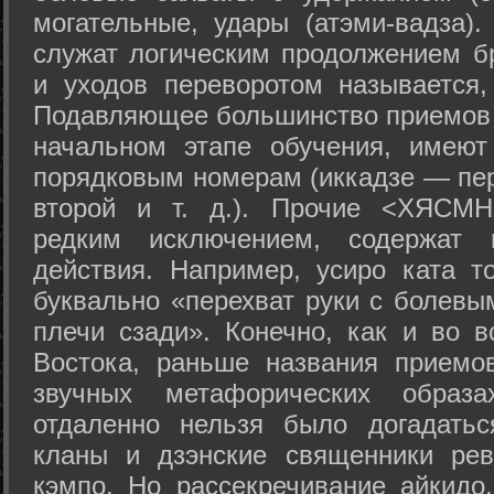
могательные, удары (атэми-вадза).
служат логическим продолжением бр
и уходов переворотом называется,
Подавляющее большинство приемов 
начальном этапе обучения, имеют
порядковым номерам (иккадзе — пер
второй и т. д.). Прочие <ХЯСМН
редким исключением, содержат 
действия. Например, усиро ката то
буквально «перехват руки с болевы
плечи сзади». Конечно, как и во в
Востока, раньше названия прием
звучных метафорических образ
отдаленно нельзя было догадатьс
кланы и дзэнские священники рев
кэмпо. Но рассекречивание айкидо,