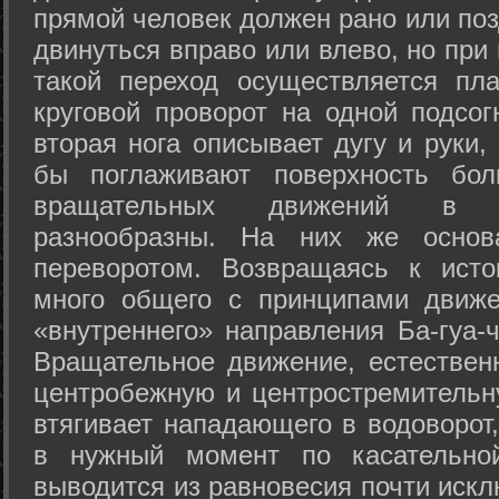
прямой человек должен рано или поз
двинуться вправо или влево, но пр
такой переход осуществляется пл
круговой проворот на одной подсог
вторая нога описывает дугу и руки,
бы поглаживают поверхность бол
вращательных движений в а
разнообразны. На них же осно
переворотом. Возвращаясь к ист
много общего с принципами движе
«внутреннего» направления Ба-гуа-
Вращательное движение, естественн
центробежную и центростремительн
втягивает нападающего в водоворот,
в нужный момент по касательной
выводится из равновесия почти иск