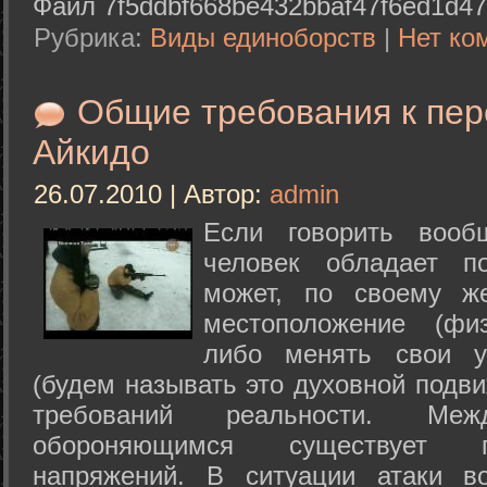
Файл 7f5ddbf668be432bbaf47f6ed1d47
Рубрика:
Виды единоборств
|
Нет ко
Общие требования к пе
Айкидо
26.07.2010 | Автор:
admin
Если говорить вооб
человек обладает п
может, по своему ж
местоположение (физ
либо менять свои у
(будем называть это духовной подв
требований реальности. М
обороняющимся существует п
напряжений. В ситуации атаки в