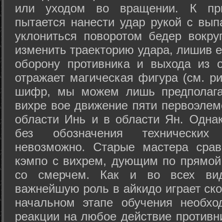
или уходом во вращении. К при
пытается нанести удар рукой с вып
уклониться поворотом бедер вокру
изменить траекторию удара, лишив е
оборону противника и выхода из 
отражает магическая фигура (см. ри
шифр, мы можем лишь предполагат
вихре вое движение пяти первоэлеме
области Инь и в области Ян. Одна
без обозначения технических
невозможно. Старые мастера срав
кэмпо с вихрем, дующим по прямой
со смерчем. Как и во всех вида
важнейшую роль в айкидо играет ско
начальном этапе обучения необхо
реакции на любое действие противн