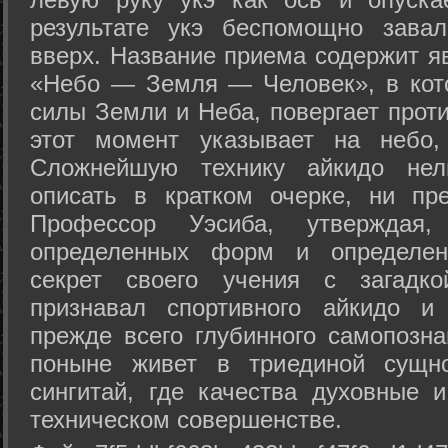
результате укэ беспомощно зава
вверх. Название приема содержит я
«Небо — Земля — Человек», в кото
силы Земли и Неба, повергает проти
этот момент указывает на небо,
Сложнейшую технику айкидо нел
описать в кратком очерке, ни пр
Профессор Уэсиба, утверждая
определенных форм и определенн
секрет своего учения с загадк
признавал спортивного айкидо и
прежде всего глубинного самопозна
поныне живет в триединой сущно
сингитай, где качества духовные 
техническом совершенстве.