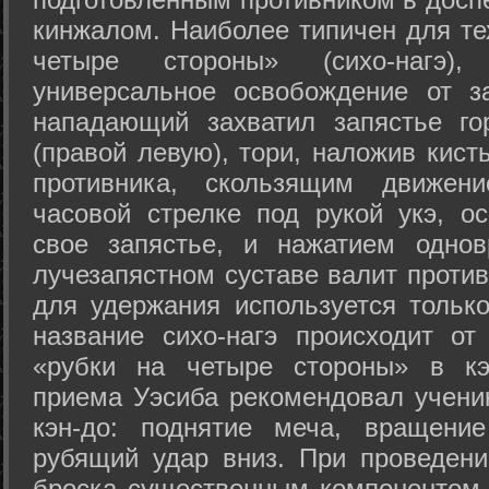
кинжалом. Наиболее типичен для те
четыре стороны» (сихо-нагэ)
универсальное освобождение от з
нападающий захватил запястье го
(правой левую), тори, наложив кист
противника, скользящим движени
часовой стрелке под рукой укэ, о
свое запястье, и нажатием одно
лучезапястном суставе валит против
для удержания используется только
название сихо-нагэ происходит от
«рубки на четыре стороны» в кэ
приема Уэсиба рекомендовал учен
кэн-до: поднятие меча, вращени
рубящий удар вниз. При проведен
броска существенным компонентом 