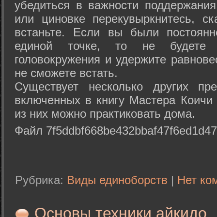
убедиться в важности поддержания
или циновке перекувыркнитесь, с
встаньте. Если вы были постоянн
единой точке, то не будете 
головокружения и удержите равнове
не сможете встать.
Существует несколько других пре
включенных в книгу Мастера Коичи 
из них можно практиковать дома.
Файл 7f5ddbf668be432bbaf47f6ed1d47
Рубрика:
Виды единоборств
|
Нет ко
Основы техники айкидо