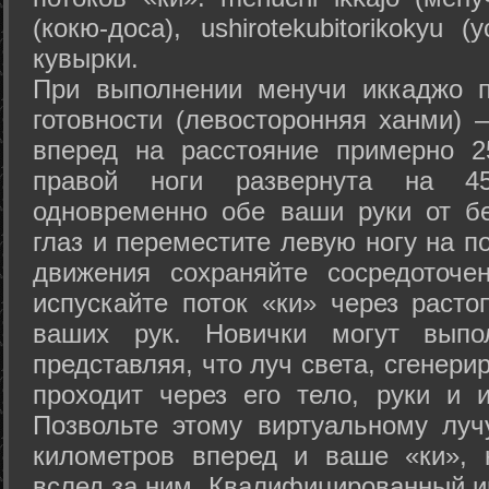
(кокю-доса), ushiro­tekubitori­kokyu 
кувырки.
При выполнении менучи иккаджо п
готовности (левосторонняя ханми) 
вперед на расстояние примерно 2
правой ноги развернута на 45
одновременно обе ваши руки от б
глаз и переместите левую ногу на п
движения сохраняйте сосредоточе
испускайте поток «ки» через раст
ваших рук. Новички могут выпол
представляя, что луч света, сгенери
проходит через его тело, руки и и
Позвольте этому виртуальному луч
километров вперед и ваше «ки», 
вслед за ним. Квалифицированный и