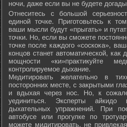
ночи, даже если вы не будете догады
Отнеситесь с большой серьезнос
единой точке. Приготовьтесь к том
ваши мысли будут «прыгать» и путат
точки. Но, если вы сможете постоян
точке после каждого «соскока», ваш
концов станет автоматической, как 
мощности «ки»практикуйте ме
контролируемое дыхание.
Медитировать желательно в тих
посторонних месте, с закрытыми гла
и вдыхая через нос. Но, к сожа
уединиться. Эксперты айкидо 
дыхательных упражнений. При по
автобусе или прогулке по тротуа
можете мидитировать, не привлека