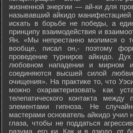
жизненной энергии — ай-ки для про
называвший айкидо манифестацией 
искать в борьбе не победы, а еди
принципу взаимодействия и взаимоо
Ян. «Мы непрестанно молимся о т
вообще, писал он,- поэтому фо
проведение турниров айкидо. Дух
любовном нападении и мирном ис
соединяются высшей силой любви
очищения». На практике то, что Уэ
можно охарактеризовать как уст
телепатического контакта между 
элементами гипноза. Не случай
мастерами основатель айкидо учил н
глаза, чтобы не поддаться агресси
разума, его ки. Как и в дзюдо, от 