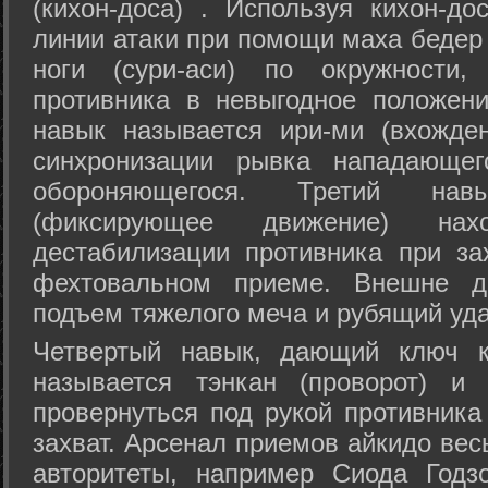
(кихон-доса) . Используя кихон-до
линии атаки при помощи маха бедер
ноги (сури-аси) по окружности
противника в невыгодное положен
навык называется ири-ми (вхожде
синхронизации рывка нападающе
обороняющегося. Третий на
(фиксирующее движение) на
дестабилизации противника при за
фехтовальном приеме. Внешне дв
подъем тяжелого меча и рубящий уда
Четвертый навык, дающий ключ к
называется тэнкан (проворот) и
провернуться под рукой противника
захват. Арсенал приемов айкидо ве
авторитеты, например Сиода Годз