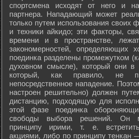
спортсмена исходят от него и на
партнера. Нападающий может реал
только путем использования своих 
и техники айкидо; эти факторы, св
времени и в пространстве, лежа
закономерностей, определяющих х
поединка разделены промежутком (ка
духовном смысле), который они в 
который, как правило, не по
непосредственное нападение. Поэто
настроен решительно) должен путе
дистанцию, подходящую для исполн
этой фазе поединка обороняющ
свободы выбора решений. Он м
принципу ирими, т. е. встретит
акциями, либо по принципу тенкан —