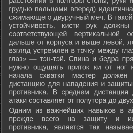
расстоянии в полторы стопы, руки 
грудью пальцами вперед) идентична
сжимающего двуручный меч. В такой
устойчивость, кисти рук должны
соответствующей вертикальной о
дальше от корпуса и выше левой, л
взгляд устремлен в точку между гла
глаз» — тэн-тэй. Спина и бедра пр
нужно ощущать приток ки от ног 
начала схватки мастер должен 
дистанцию для нападения и защиты 
противника. В среднем дистанция
атаки составляет от полутора до дву
Одним из важнейших навыков в ай
прежде всего на защиту и исп
противника, является так называ