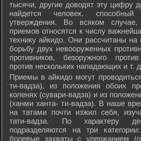
тысячи, другие доводят эту цифру д
найдется человек, способный
утверждения. Во всяком случае,
приемов относятся к числу важнейш
технику айкидо. Они рассчитаны на
борьбу двух невооруженных противн
противников, безоружного против
против нескольких нападающих и т. д
Приемы в айкидо могут проводиться
ти-вадза), из положения обоих п
коленях (сувари-вадза) и из положе
(ханми ханта- ти-вадза). В наше вр
на татами почти изжил себя, изу
тати-вадза. По характеру д
подразделяются на три категории: 
болевые захваты с удержанием (ос