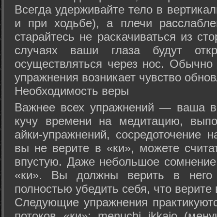
Всегда удерживайте тело в вертикал
и при ходьбе), а плечи расслабл
старайтесь не раскачиваться из сто
случаях ваши глаза будут отк
осуществляться через нос. Обычно 
упражнения возникает чувство обнов
Необходимость веры
Важнее всех упражнений — ваша в
кучу времени на медитацию, выпо
айки-упражнений, сосредоточение н
вы не верите в «ки», можете счита
впустую. Даже небольшое сомнение 
«ки». Вы должны верить в нег
полностью убедить себя, что верите 
Следующие упражнения практикуютс
потоков «ки»: menuchi ikkajo (мену