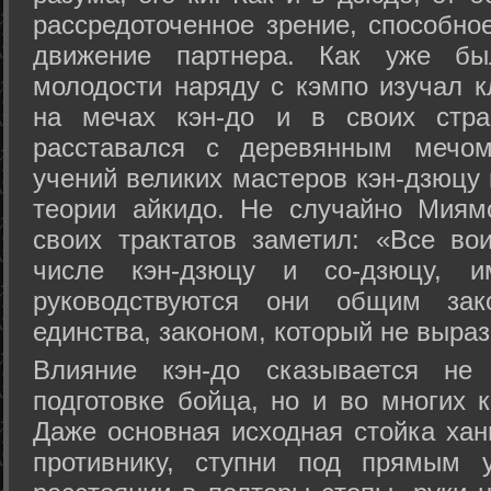
рассредоточенное зрение, способно
движение партнера. Как уже бы
молодости наряду с кэмпо изучал к
на мечах кэн-до и в своих стра
расставался с деревянным мечом 
учений великих мастеров кэн-дзюцу 
теории айкидо. Не случайно Миям
своих трактатов заметил: «Все вои
числе кэн-дзюцу и со-дзюцу, 
руководствуются они общим зак
единства, законом, который не выра
Влияние кэн-до сказывается не 
подготовке бойца, но и во многих 
Даже основная исходная стойка хан
противнику, ступни под прямым 