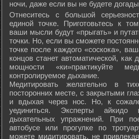
ночи, даже если вы не будете догады
Отнеситесь с большой серьезнос
единой точке. Приготовьтесь к том
ваши мысли будут «прыгать» и путат
точки. Но, если вы сможете постоян
точке после каждого «соскока», ваш
концов станет автоматической, как 
мощности «ки»практикуйте ме
контролируемое дыхание.
Медитировать желательно в тих
посторонних месте, с закрытыми гла
и вдыхая через нос. Но, к сожа
уединиться. Эксперты айкидо 
дыхательных упражнений. При по
автобусе или прогулке по тротуа
можете мидитировать, не привлека