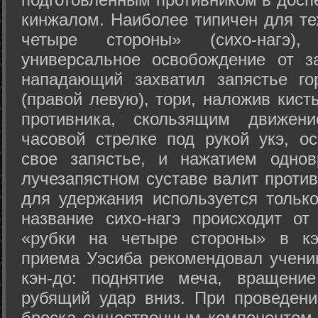
кинжалом. Наиболее типичен для те
четыре стороны» (сихо-нагэ)
универсальное освобождение от з
нападающий захватил запястье го
(правой левую), тори, наложив кист
противника, скользящим движени
часовой стрелке под рукой укэ, о
свое запястье, и нажатием одно
лучезапястном суставе валит против
для удержания используется только
название сихо-нагэ происходит от
«рубки на четыре стороны» в кэ
приема Уэсиба рекомендовал учен
кэн-до: поднятие меча, вращени
рубящий удар вниз. При проведен
броска существенным компонентом 