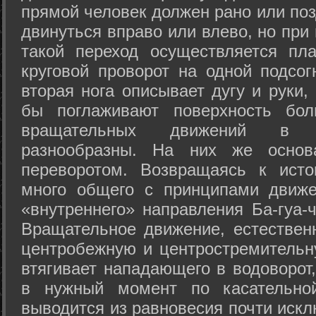
прямой человек должен рано или поз
двинуться вправо или влево, но пр
такой переход осуществляется пл
круговой проворот на одной подсог
вторая нога описывает дугу и руки,
бы поглаживают поверхность бол
вращательных движений в а
разнообразны. На них же осно
переворотом. Возвращаясь к ист
много общего с принципами движе
«внутреннего» направления Ба-гуа-
Вращательное движение, естественн
центробежную и центростремительн
втягивает нападающего в водоворот,
в нужный момент по касательной
выводится из равновесия почти иск