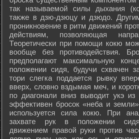
так называемой силы дыхания (ко
также в дзю-дзюцу и дзюдо. Други
проникновение в ритм движений прот
действиям, позволяющая напра
Теоретически при помощи кокю мож
вообще без противодействия. Бро
предполагают максимальную конц
положении сидя, будучи схвачен за
тори слегка поддается рывку впер
вверх, словно вздымая меч, и коро
по диагонали вниз выводит укэ из
эффективен бросок «неба и земли» (
используется сила кокю. При ан
захвате рук в положении сид
движением правой руки против час
левую руку укэ как ось и опуска