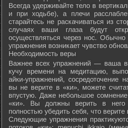
Всегда удерживайте тело в вертикал
и при ходьбе), а плечи расслабл
старайтесь не раскачиваться из сто
случаях ваши глаза будут отк
осуществляться через нос. Обычно 
упражнения возникает чувство обнов
Необходимость веры
Важнее всех упражнений — ваша в
кучу времени на медитацию, выпо
айки-упражнений, сосредоточение н
вы не верите в «ки», можете счита
впустую. Даже небольшое сомнение 
«ки». Вы должны верить в нег
полностью убедить себя, что верите 
Следующие упражнения практикуютс
потоков «ки»: menuchi ikkajo (мену