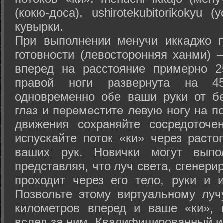
(кокю-доса), ushiro­tekubitori­kokyu 
кувырки.
При выполнении менучи иккаджо п
готовности (левосторонняя ханми) 
вперед на расстояние примерно 2
правой ноги развернута на 45
одновременно обе ваши руки от б
глаз и переместите левую ногу на п
движения сохраняйте сосредоточе
испускайте поток «ки» через раст
ваших рук. Новички могут выпол
представляя, что луч света, сгенери
проходит через его тело, руки и и
Позвольте этому виртуальному луч
километров вперед и ваше «ки», 
вслед за ним. Квалифицированный и