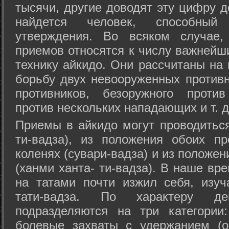
тысячи, другие доводят эту цифру д
найдется человек, способный
утверждения. Во всяком случае,
приемов относятся к числу важнейш
технику айкидо. Они рассчитаны на
борьбу двух невооруженных противн
противников, безоружного против
против нескольких нападающих и т. д
Приемы в айкидо могут проводиться
ти-вадза), из положения обоих п
коленях (сувари-вадза) и из положе
(ханми ханта- ти-вадза). В наше вр
на татами почти изжил себя, изу
тати-вадза. По характеру д
подразделяются на три категории: 
болевые захваты с удержанием (ос