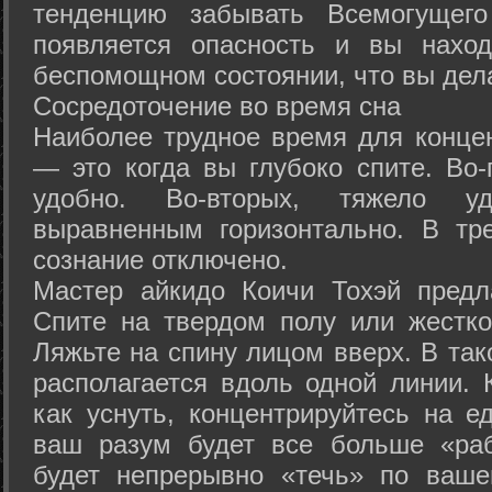
тенденцию забывать Всемогущего
появляется опасность и вы нахо
беспомощном состоянии, что вы дел
Сосредоточение во время сна
Наиболее трудное время для концен
— это когда вы глубоко спите. Во-
удобно. Во-вторых, тяжело у
выравненным горизонтально. В тр
сознание отключено.
Мастер айкидо Коичи Тохэй предл
Спите на твердом полу или жестко
Ляжьте на спину лицом вверх. В та
располагается вдоль одной линии. 
как уснуть, концентрируйтесь на е
ваш разум будет все больше «раб
будет непрерывно «течь» по ваше