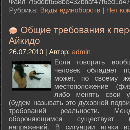
Файл 7f5ddbf668be432bbaf47f6ed1d47
Рубрика:
Виды единоборств
|
Нет ко
Общие требования к пе
Айкидо
26.07.2010 | Автор:
admin
Если говорить вооб
человек обладает п
может, по своему ж
местоположение (физ
либо менять свои у
(будем называть это духовной подв
требований реальности. М
обороняющимся существует п
напряжений. В ситуации атаки в