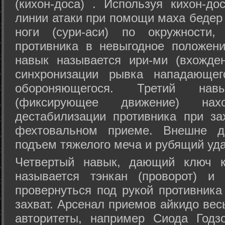
(кихон-доса) . Используя кихон-до
линии атаки при помощи маха бедер
ноги (сури-аси) по окружности
противника в невыгодное положен
навык называется ири-ми (вхожде
синхронизации рывка нападающе
обороняющегося. Третий на
(фиксирующее движение) на
дестабилизации противника при за
фехтовальном приеме. Внешне дв
подъем тяжелого меча и рубящий уда
Четвертый навык, дающий ключ к
называется тэнкан (проворот) и
провернуться под рукой противника
захват. Арсенал приемов айкидо ве
авторитеты, например Сиода Годз