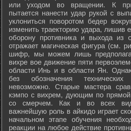
или уходом во вращении. К при
пытается нанести удар рукой с вып
уклониться поворотом бедер вокру
изменить траекторию удара, лишив е
оборону противника и выхода из 
отражает магическая фигура (см. ри
шифр, мы можем лишь предполагат
вихре вое движение пяти первоэлеме
области Инь и в области Ян. Одна
без обозначения технических
невозможно. Старые мастера срав
кэмпо с вихрем, дующим по прямой
со смерчем. Как и во всех вида
важнейшую роль в айкидо играет ско
начальном этапе обучения необхо
реакции на любое действие противн