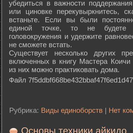
убедиться в важности поддержания
или циновке перекувыркнитесь, с
встаньте. Если вы были постоянн
единой точке, то не будете 
головокружения и удержите равнове
не сможете встать.
Существует несколько других пре
включенных в книгу Мастера Коичи 
из них можно практиковать дома.
Файл 7f5ddbf668be432bbaf47f6ed1d47
Рубрика:
Виды единоборств
|
Нет ко
Основы техники айкидо