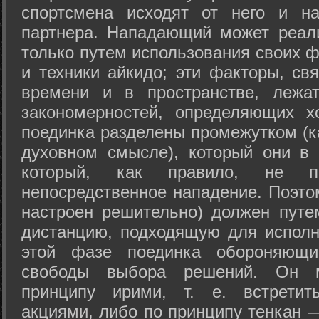
спортсмена исходят от него и на
партнера. Нападающий может реал
только путем использования своих 
и техники айкидо; эти факторы, св
времени и в пространстве, лежа
закономерностей, определяющих х
поединка разделены промежутком (ка
духовном смысле), который они в 
который, как правило, не по
непосредственное нападение. Поэто
настроен решительно) должен путе
дистанцию, подходящую для исполн
этой фазе поединка обороняющ
свободы выбора решений. Он м
принципу ирими, т. е. встретит
акциями, либо по принципу тенкан —