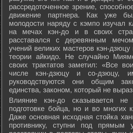
рассредоточенное зрение, способно
движение партнера. Как уже бы
молодости наряду с кэмпо изучал к
на мечах кэн-до и в своих стра
расставался с деревянным мечом 
учений великих мастеров кэн-дзюцу 
теории айкидо. Не случайно Миям
своих трактатов заметил: «Все вои
числе кэн-дзюцу и со-дзюцу, 
руководствуются они общим зак
единства, законом, который не выра
Влияние кэн-до сказывается не 
подготовке бойца, но и во многих 
Даже основная исходная стойка хан
противнику, ступни под прямым 