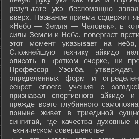
результате укэ беспомощно зава
вверх. Название приема содержит я
«Небо — Земля — Человек», в кото
силы Земли и Неба, повергает проти
этот момент указывает на небо,
Сложнейшую технику айкидо нел
описать в кратком очерке, ни пр
Профессор Уэсиба, утверждая
определенных форм и определенн
секрет своего учения с загадк
признавал спортивного айкидо и
прежде всего глубинного самопозна
поныне живет в триединой сущно
сингитай, где качества духовные 
техническом совершенстве.