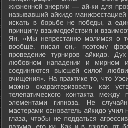
жизненной энергии — ай-ки для про
называвший айкидо манифестацией 
искать в борьбе не победы, а еди
принципу взаимодействия и взаимоо
Ян. «Мы непрестанно молимся о т
вообще, писал он,- поэтому фо
проведение турниров айкидо. Дух
любовном нападении и мирном ис
соединяются высшей силой любви
очищения». На практике то, что Уэ
можно охарактеризовать как уст
телепатического контакта между 
элементами гипноза. Не случай
мастерами основатель айкидо учил н
глаза, чтобы не поддаться агресси
разума, его ки. Как и в дзюдо, от 