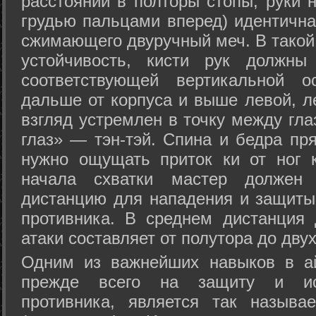
расстоянии в полторы стопы, руки 
грудью пальцами вперед) идентична
сжимающего двуручный меч. В такой
устойчивость, кисти рук должны
соответствующей вертикальной о
дальше от корпуса и выше левой, л
взгляд устремлен в точку между гла
глаз» — тэн-тэй. Спина и бедра пр
нужно ощущать приток ки от ног 
начала схватки мастер должен 
дистанцию для нападения и защиты 
противника. В среднем дистанция
атаки составляет от полутора до дву
Одним из важнейших навыков в ай
прежде всего на защиту и исп
противника, является так называ