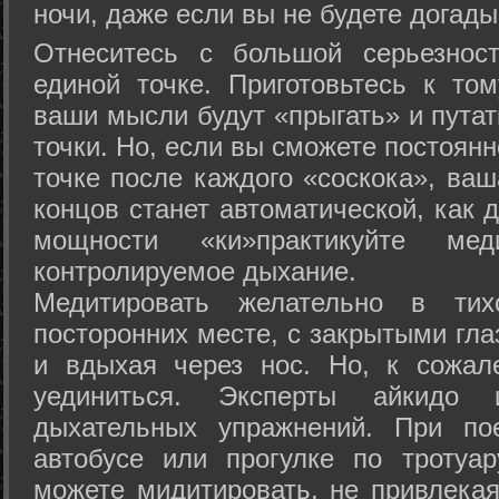
ночи, даже если вы не будете догады
Отнеситесь с большой серьезнос
единой точке. Приготовьтесь к том
ваши мысли будут «прыгать» и путат
точки. Но, если вы сможете постоян
точке после каждого «соскока», ваш
концов станет автоматической, как 
мощности «ки»практикуйте ме
контролируемое дыхание.
Медитировать желательно в тих
посторонних месте, с закрытыми гла
и вдыхая через нос. Но, к сожа
уединиться. Эксперты айкидо 
дыхательных упражнений. При по
автобусе или прогулке по тротуа
можете мидитировать, не привлека