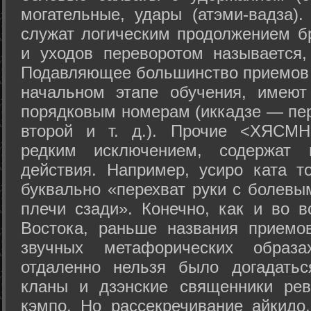
могательные, удары (атэми-вадза).
служат логическим продолжением бр
и уходов переворотом называется,
Подавляющее большинство приемов 
начальном этапе обучения, имеют
порядковым номерам (иккадзе — пер
второй и т. д.). Прочие <ХЯСМН
редким исключением, содержат 
действия. Например, усиро ката то
буквально «перехват руки с болевы
плечи сзади». Конечно, как и во в
Востока, раньше названия прием
звучных метафорических образ
отдаленно нельзя было догадатьс
кланы и дзэнские священники рев
кэмпо. Но рассекречивание айкидо,