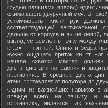
расстоянии в полторы стопы, руки 
грудью пальцами вперед) идентична
сжимающего двуручный меч. В такой
устойчивость, кисти рук должны
соответствующей вертикальной о
дальше от корпуса и выше левой, л
взгляд устремлен в точку между гла
глаз» — тэн-тэй. Спина и бедра пр
нужно ощущать приток ки от ног 
начала схватки мастер должен 
дистанцию для нападения и защиты 
противника. В среднем дистанция
атаки составляет от полутора до дву
Одним из важнейших навыков в ай
прежде всего на защиту и исп
противника, является так называ