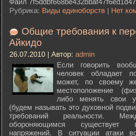
Файл 7f5ddbf668be432bbaf47f6ed1d47
Рубрика:
Виды единоборств
|
Нет ко
Общие требования к пе
Айкидо
26.07.2010 | Автор:
admin
Если говорить вооб
человек обладает п
может, по своему ж
местоположение (физ
либо менять свои у
(будем называть это духовной подв
требований реальности. М
обороняющимся существует п
напряжений. В ситуации атаки в