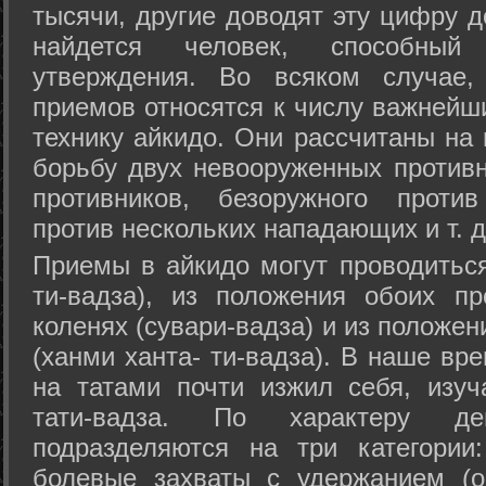
тысячи, другие доводят эту цифру д
найдется человек, способный
утверждения. Во всяком случае,
приемов относятся к числу важнейш
технику айкидо. Они рассчитаны на
борьбу двух невооруженных противн
противников, безоружного против
против нескольких нападающих и т. д
Приемы в айкидо могут проводиться
ти-вадза), из положения обоих п
коленях (сувари-вадза) и из положе
(ханми ханта- ти-вадза). В наше вр
на татами почти изжил себя, изу
тати-вадза. По характеру д
подразделяются на три категории: 
болевые захваты с удержанием (ос