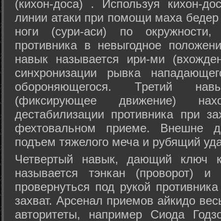
(кихон-доса) . Используя кихон-до
линии атаки при помощи маха бедер
ноги (сури-аси) по окружности
противника в невыгодное положен
навык называется ири-ми (вхожде
синхронизации рывка нападающе
обороняющегося. Третий на
(фиксирующее движение) на
дестабилизации противника при за
фехтовальном приеме. Внешне дв
подъем тяжелого меча и рубящий уда
Четвертый навык, дающий ключ к
называется тэнкан (проворот) и
провернуться под рукой противника
захват. Арсенал приемов айкидо ве
авторитеты, например Сиода Годз