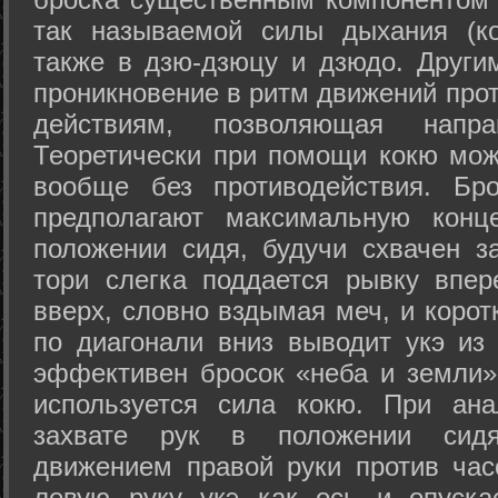
так называемой силы дыхания (ко
также в дзю-дзюцу и дзюдо. Други
проникновение в ритм движений прот
действиям, позволяющая напра
Теоретически при помощи кокю мож
вообще без противодействия. Бро
предполагают максимальную конц
положении сидя, будучи схвачен за
тори слегка поддается рывку впер
вверх, словно вздымая меч, и коро
по диагонали вниз выводит укэ из
эффективен бросок «неба и земли» (
используется сила кокю. При ан
захвате рук в положении сид
движением правой руки против час
левую руку укэ как ось и опуска