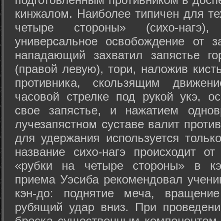
кинжалом. Наиболее типичен для те
четыре стороны» (сихо-нагэ)
универсальное освобождение от з
нападающий захватил запястье го
(правой левую), тори, наложив кист
противника, скользящим движени
часовой стрелке под рукой укэ, о
свое запястье, и нажатием одно
лучезапястном суставе валит против
для удержания используется только
название сихо-нагэ происходит от
«рубки на четыре стороны» в кэ
приема Уэсиба рекомендовал учен
кэн-до: поднятие меча, вращени
рубящий удар вниз. При проведен
броска существенным компонентом 