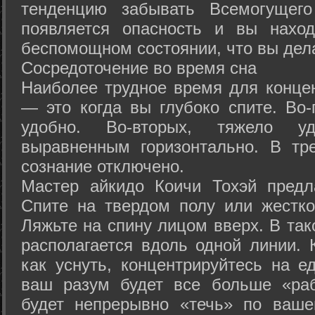
тенденцию забывать Всемогущего
появляется опасность и вы нахо
беспомощном состоянии, что вы дел
Сосредоточение во время сна
Наиболее трудное время для концен
— это когда вы глубоко спите. Во-
удобно. Во-вторых, тяжело у
выравненным горизонтально. В тр
сознание отключено.
Мастер айкидо Коичи Тохэй предл
Спите на твердом полу или жестко
Ляжьте на спину лицом вверх. В та
располагается вдоль одной линии. 
как уснуть, концентрируйтесь на е
ваш разум будет все больше «раб
будет непрерывно «течь» по ваше