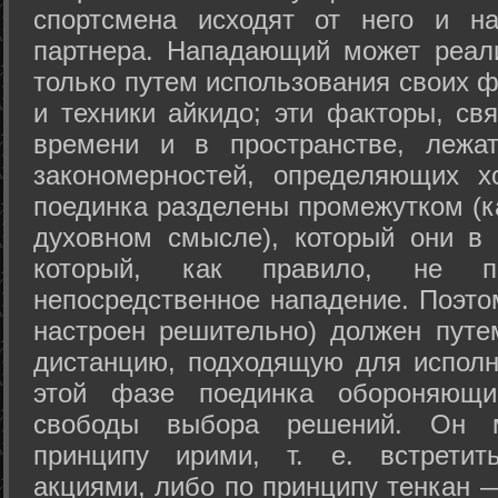
спортсмена исходят от него и на
партнера. Нападающий может реал
только путем использования своих 
и техники айкидо; эти факторы, св
времени и в пространстве, лежа
закономерностей, определяющих х
поединка разделены промежутком (ка
духовном смысле), который они в 
который, как правило, не по
непосредственное нападение. Поэто
настроен решительно) должен путе
дистанцию, подходящую для исполн
этой фазе поединка обороняющ
свободы выбора решений. Он м
принципу ирими, т. е. встретит
акциями, либо по принципу тенкан —