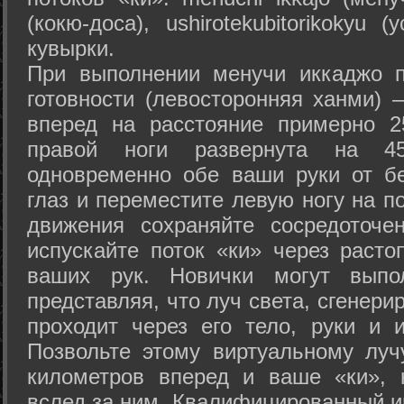
(кокю-доса), ushiro­tekubitori­kokyu 
кувырки.
При выполнении менучи иккаджо п
готовности (левосторонняя ханми) 
вперед на расстояние примерно 2
правой ноги развернута на 45
одновременно обе ваши руки от б
глаз и переместите левую ногу на п
движения сохраняйте сосредоточе
испускайте поток «ки» через раст
ваших рук. Новички могут выпол
представляя, что луч света, сгенери
проходит через его тело, руки и и
Позвольте этому виртуальному луч
километров вперед и ваше «ки», 
вслед за ним. Квалифицированный и