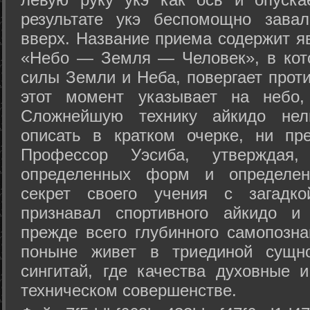
результате укэ беспомощно зава
вверх. Название приема содержит я
«Небо — Земля — Человек», в кото
силы Земли и Неба, повергает проти
этот момент указывает на небо,
Сложнейшую технику айкидо нел
описать в кратком очерке, ни пр
Профессор Уэсиба, утверждая
определенных форм и определенн
секрет своего учения с загадк
признавал спортивного айкидо и
прежде всего глубинного самопозна
поныне живет в триединой сущно
сингитай, где качества духовные 
техническом совершенстве.