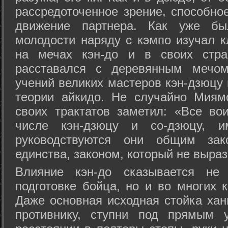
рассредоточенное зрение, способно
движение партнера. Как уже бы
молодости наряду с кэмпо изучал к
на мечах кэн-до и в своих стра
расставался с деревянным мечом 
учений великих мастеров кэн-дзюцу 
теории айкидо. Не случайно Миям
своих трактатов заметил: «Все вои
числе кэн-дзюцу и со-дзюцу, 
руководствуются они общим зак
единства, законом, который не выра
Влияние кэн-до сказывается не 
подготовке бойца, но и во многих 
Даже основная исходная стойка хан
противнику, ступни под прямым 