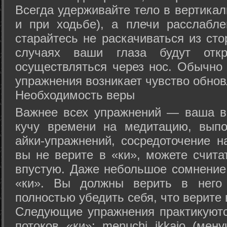
Всегда удерживайте тело в вертикал
и при ходьбе), а плечи расслабл
старайтесь не раскачиваться из сто
случаях ваши глаза будут отк
осуществляться через нос. Обычно 
упражнения возникает чувство обнов
Необходимость веры
Важнее всех упражнений — ваша в
кучу времени на медитацию, выпо
айки-упражнений, сосредоточение н
вы не верите в «ки», можете счита
впустую. Даже небольшое сомнение 
«ки». Вы должны верить в нег
полностью убедить себя, что верите 
Следующие упражнения практикуютс
потоков «ки»: menuchi ikkajo (мену