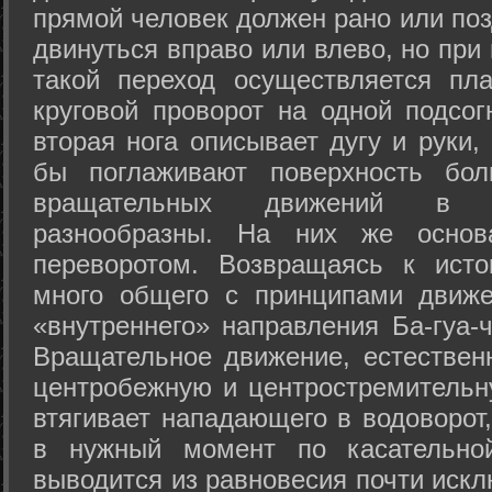
прямой человек должен рано или поз
двинуться вправо или влево, но пр
такой переход осуществляется пл
круговой проворот на одной подсог
вторая нога описывает дугу и руки,
бы поглаживают поверхность бол
вращательных движений в а
разнообразны. На них же осно
переворотом. Возвращаясь к ист
много общего с принципами движе
«внутреннего» направления Ба-гуа-
Вращательное движение, естественн
центробежную и центростремительн
втягивает нападающего в водоворот,
в нужный момент по касательной
выводится из равновесия почти иск