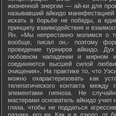
жизненной энергии — ай-ки для про
называвший айкидо манифестацией 
искать в борьбе не победы, а еди
принципу взаимодействия и взаимоо
Ян. «Мы непрестанно молимся о т
вообще, писал он,- поэтому фо
проведение турниров айкидо. Дух
любовном нападении и мирном ис
соединяются высшей силой любви
очищения». На практике то, что Уэ
можно охарактеризовать как уст
телепатического контакта между 
элементами гипноза. Не случай
мастерами основатель айкидо учил н
глаза, чтобы не поддаться агресси
разума, его ки. Как и в дзюдо, от 