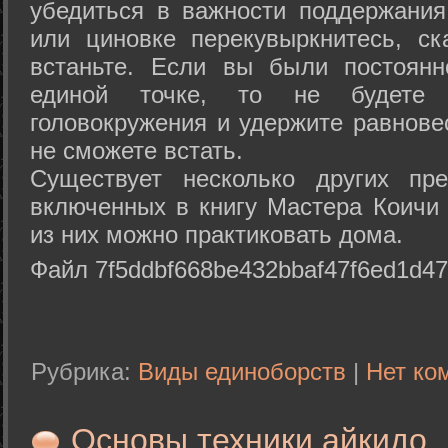
убедиться в важности поддержания
или циновке перекувыркнитесь, с
встаньте. Если вы были постоянн
единой точке, то не будете 
головокружения и удержите равнове
не сможете встать.
Существует несколько других пре
включенных в книгу Мастера Коичи 
из них можно практиковать дома.
Файл 7f5ddbf668be432bbaf47f6ed1d47
Рубрика:
Виды единоборств
|
Нет ко
Основы техники айкидо