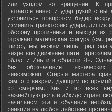
или уходом во вращении. К при
пытается нанести удар рукой с вып
уклониться поворотом бедер вокру
изменить траекторию удара, лишив е
оборону противника и выхода из 
отражает магическая фигура (см. ри
шифр, мы можем лишь предполагат
вихре вое движение пяти первоэлеме
области Инь и в области Ян. Одна
без обозначения технических
невозможно. Старые мастера срав
кэмпо с вихрем, дующим по прямой
со смерчем. Как и во всех вида
важнейшую роль в айкидо играет ско
начальном этапе обучения необхо
реакции на любое действие противн