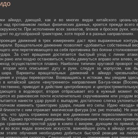
идо
ики айкидо, дающей, как и во многих видах китайского цюань-шу
о над противником любых физических данных, кроется прежде всего 
окружности. При исполнении всех захватов, блоков и бросков руки, ног
дуют по дугообразной траектории, хотя порой и в разных направлениях.
 проекция движений в трех измерениях даст ярко выраженные контур
пирали. Вращательное движение позволяет «добавить» собственный ве
ющего или перетягивающего на себя противника без боязни столкновени
удара. За счет вращения достигается быстрый уход с линии атаки
н рано или поздно остановиться, чтобы двинуться вправо или влево, н
еход осуществляется плавно. Наиболее типичен круговой проворот н
м вторая нога описывает дугу и руки, следуя за корпусом, как б
о шара. Варианты вращательных движений в айкидо чрезвычайн
дения и уходы переворотом. Возвращаясь к истокам, мы увидим здес
 в китайской школе «внутреннего» направления Ба-гуа-чжан (Восем
стественно, приводит в действие центробежную и центростремительну
адающего в водоворот, вторая отбрасывает его в нужный момент п
дится из равновесия почти исключительно скручиванием или уходом в
пытается нанести удар рукой с выпадом, достаточно слегка уклонитьс
 толчком изменить траекторию удара, лишив его силы. Идею «входа» 
й близости с ним отражает магическая фигура (см. рис monada). Не зна
ать, что здесь отражено вихре вое движение пяти первоэлементов п
ти Ян. Однако прочтение диаграммы без обозначения технических приемо
ера сравнивали простой удар в кэмпо с вихрем, дующим по прямой, 
и во всех видах воинских искусств, важнейшую роль в айкидо играе
ном этапе обучения необходимо добиться быстрой реакции на любо
мая нормальная скорость. Следующий этап — опережение для перехват