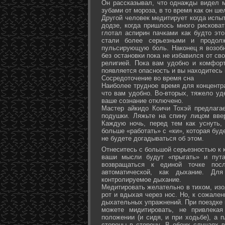
Он рассказывал, что однажды видел 
зубами от мороза, в то время как он ш
Другой человек медитирует когда испы
додзе, когда пришлось много рисковат
глотал аспирин пачками как будто эт
стали более серьезными и продол
пульсирующую боль. Наконец я возоб
без остановки пока не избавился от св
религией. Пока вам удобно и комфор
появляется опасность и вы находитесь
Сосредоточение во время сна
Наиболее трудное время для концентра
что вам удобно. Во-вторых, тяжело уд
ваше сознание отключено.
Мастер айкидо Коичи Тохэй предлага
подушки. Ляжьте на спину лицом вве
Каждую ночь, перед тем как уснуть,
больше «работать» с «ки», которая буд
не будете догадываться об этом.
Отнеситесь с большой серьезностью к к
ваши мысли будут «прыгать» и пута
возвращаться к единой точке посл
автоматической, как дыхание. Дл
контролируемое дыхание.
Медитировать желательно в тихом, изо
рот и вдыхая через нос. Но, к сожале
дыхательных упражнений. При поездке 
можете мидитировать, не привлека
положении (и сидя, и при ходьбе), а 
стороны в сторону. В обоих случаях 