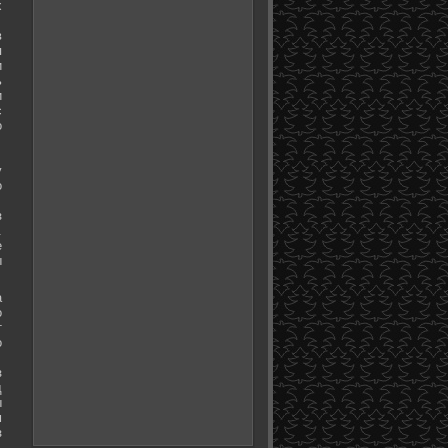
х
в
я
и
ь
и
с
о
у
о
з
.
е
ы
а
о
т
о
з
д
ы
м
з
.