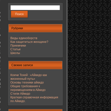
е
е
ы
,
Рубрики
а
Виды единоборств
.
Как защититься женщине?
а
Приемчики
з
Статьи
,
Школы
у
а
к
,
Свежие записи
ь
д
Коичи Тохей : «Айкидо как
.
жизненный путь»
и
Основы техники айкидо
ц
Общие требования к
е
перемещениям в Айкидо
Стили Айкидо
Краткая справочная информация
е
по Айкидо.
ы
е