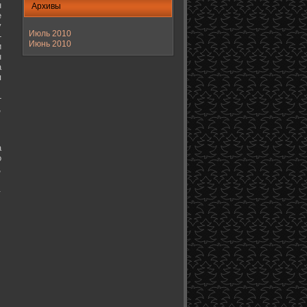
н
Архивы
е
у
Июль 2010
-
Июнь 2010
и
н
а
я
-
,
а
о
,
.