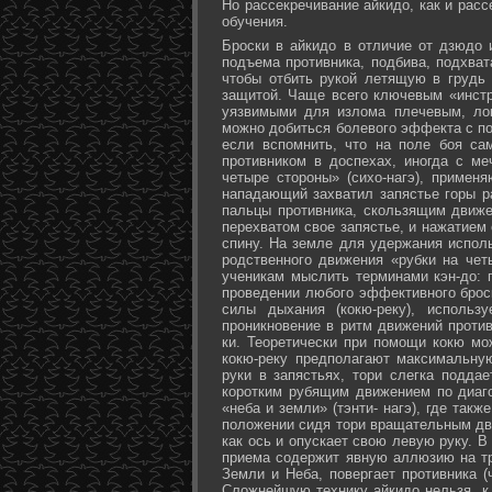
Но рассекречивание айкидо, как и рас
обучения.
Броски в айкидо в отличие от дзюдо 
подъема противника, подбива, подхват
чтобы отбить рукой летящую в грудь 
защитой. Чаще всего ключевым «инстр
уязвимыми для излома плечевым, лок
можно добиться болевого эффекта с п
если вспомнить, что на поле боя са
противником в доспехах, иногда с м
четыре стороны» (сихо-нагэ), примен
нападающий захватил запястье горы ра
пальцы противника, скользящим движе
перехватом свое запястье, и нажатием
спину. На земле для удержания исполь
родственного движения «рубки на чет
ученикам мыслить терминами кэн-до: 
проведении любого эффективного брос
силы дыхания (кокю-реку), исполь
проникновение в ритм движений против
ки. Теоретически при помощи кокю мо
кокю-реку предполагают максимальну
руки в запястьях, тори слегка подда
коротким рубящим движением по диаг
«неба и земли» (тэнти- нагэ), где так
положении сидя тори вращательным дви
как ось и опускает свою левую руку. В
приема содержит явную аллюзию на т
Земли и Неба, повергает противника (
Сложнейшую технику айкидо нельзя, к 