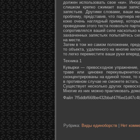
должен использовать свое «ки». Иногд
слишком крепко сжимает ваши запяс
запястьев. Другими словами, ваши м
проблему, представив, что партнера не
кокю очень наглядный пример, которы
проведении этого теста позвольте партн
сопротивлялся вашей силе насколько м
захваченных запястьях попытайтесь сил
на месте.
Затем в том же самом положении, предс
то объекта, удаленного на многие кил
то легко переместите ваши руки вперед
Техника 1
Кувырки — превосходное упражнение, 
траве или циновке перекувыркните
сконцентрированы на единой точке, то
в противном случае не сможете встать.
Существует несколько других превосх
Многие из них можно практиковать дома
Файл 7f5ddbf668be432bbaf47f6ed1d47c4b
Рубрика:
Виды единоборств
|
Нет комме