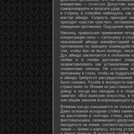
инициативы — го-но-сэн. Допустим, ва
самортизируете и погасите удар, хотя 
в сторону и спокойно наблюдать, как
мастер айкидо. Скорость приходит ка
приходит «шестое чувство», экстремал
поведения противника. Ощущение време
Наконец, правильное применение четы
концентрации силы — сютю-реку и соср
называвший айкидо манифестацией в
противником по принципу взаимодейст
том, чтобы боя не было вообще, писа
Дух айкидо заключается в любовном н
любви и в любви достигают очище
охарактеризовать как установление 
элементами гипноза. Не случайно в
противнику в глаза, чтобы не поддаться
в айкидо требуется рассредоточенное 
было сказано, Уэсиба в молодости нар
странствиях по Японии не расставался 
дзюцу и кэн-до мы находим и в теор
заметил: «Все воинские искусства, в 
они общим законом всепроницающего ед
Влияние кэн-до сказывается не только 
Даже основная исходная стойка ханми-г
на расстоянии в полторы стопы, руки
фехтовальщика, сжимающего двуручный 
находиться на линии, соответствующей
левая — ближе к корпусу, взгляд устре
и бедра прямые. В исходной стойке н