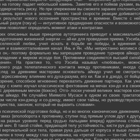
м на голову падает небольшой камень. Заметив его и поймав руками, в
подвергнетесь риску. Но при опережении вы сможете заранее отклонитьс
 камень врежется в землю. Именно такой скорости реакции добиваетс
к результат нового осознания пространства и времени. Вместе с не
ьный разум (гоку-и) — интуитивное предвидение опасности и возможног
ни позволяет определить момент атаки и контратаки.
рех описанных выше принципов аутотренинга приводит к максимально
едоточению жизненной энергии — ай-ки для проведения приема. Уэсиба
селенской любви, учил искать в борьбе не победы, а единения 
вия и взаимоотталкивания начал Инь и Ян. «Мы непрестанно молимся 
л он,- поэтому формально мы запрещаем проведение турниров айкидо
ападении и мирном исходе боя. Противники соединяются высшей сило
ния». На практике то, что Уэсиба называл «любовью», можн
своего рода телепатического контакта между противниками, иногда 
след за древними мастерами основатель айкидо учил не смотрет
 агрессивному влиянию его духа-разума, его ки. Как и в дзюдо, от бойц
зрение, способное мгновенно перехватить движение партнера. Как уж
яду с кэмпо изучал классическое фехтование на мечах кэн-до и в свои
с деревянным мечом (боккэн). Отго- лоски учений великих мастеров кэн
ии айкидо. Не случайно Миямото Мусаси в одном из своих трактато
том числе кэн-дзюцу и со-дзюцу, имеют свои тайны, но руководствуютс
инства, законом, который не выразить словами».
в психической подготовке бойца, но и во многих канонических движениях
амаэ (вполоборота к противнику, ступни под прямым углом друг к друг
 на разных уровнях перед грудью пальцами вперед) идентична стойк
меч. В такой стойке, придающей телу устойчивость, кисти рук должн
 вертикальной оси тела, правая рука дальше от корпуса и выше левой
млен в точку между глаз противника, на «третий глаз» — тэн-тэй. Спин
ужно ощущать приток ки от ног к пальцам рук. Еще до начала схватк