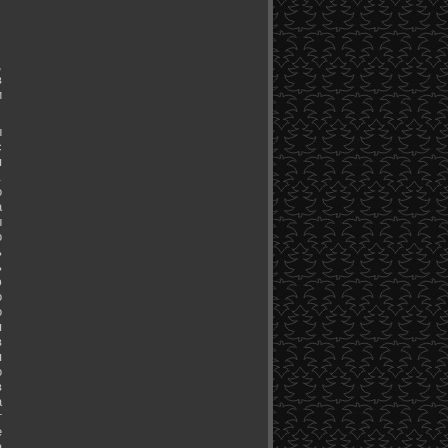
,
в
и
ы
с
я
.
о
а
ы
о
ь
ь
ю
о
о
я
в
я
о
в
а
т
е
а