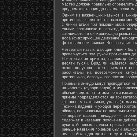
мастер должен правильно определить д
среднем дистанция до начала решитель
Одним из важнейших навыков в айкидо
противника, является так называемое б
с линии атаки при помощи маха бедер 
самым противника в невыгодное поло
заключается в синхронизации рывка на
доса (фиксирующее движение) находит 
фехтовальном приеме. Внешне движени
Четвертый навык, дающий ключ к больш
провернуться под рукой противника дл
Некоторые авторитеты, например Сио
десяти тысяч. Вряд ли найдется чел
около полутора сотен приемов относ
рассчитаны на всевозможные ситуа
противников, безоружного против воору
Приемы в айкидо могут проводиться из 
на коленях (сувари-вадза) и из положе
обычай сидеть на татами почти изжил с
приемы подразделяются на три категори
как вспо- могательные, удары (атэми-в
Техника падений и уходов переворотом
айкидо, осваиваемых на начальном эта
— первый вариант, никадзе — второй
содержат в названии пояснение действи
руки с болевым замком при захвате за
раньше названия приемов были зашифр
нельзя было догадаться о сути. Самур