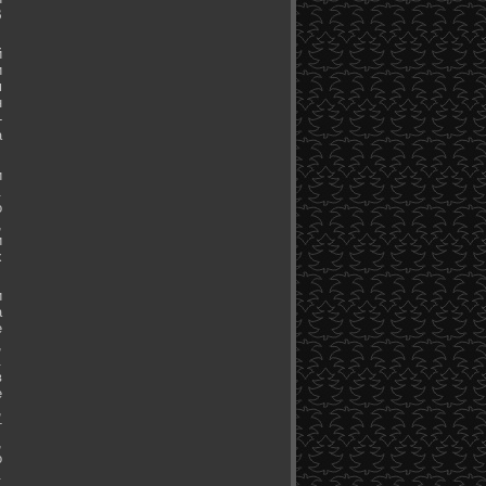
В
й
и
м
н
-
а
и
.
о
,
и
х
и
а
е
,
.
в
е
,
т
,
о
.