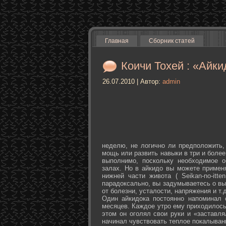
Главная
Сборник статей
Коичи Тохей : «Айки
26.07.2010 | Автор:
admin
неделю, не логично ли предположить,
мощь или развить навыки в три и более
выполнимо, поскольку необходимое о
залах. Но в айкидо вы можете примен
нижней части живота ( Seikan-­no-­it
парадоксально, вы задумываетесь о вы
от болезни, усталости, напряжения и т.д
Один айкидока постоянно напоминал 
месяцев. Каждое утро ему приходилось
этом он оголял свои руки и «заставля
начинал чувствовать теплое покалыван