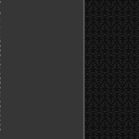
а
я
,
т
с
,
,
м
а
и
а
с
а
т
л
и
й
о
ь
т
е
и
к
в
э
е
ы
.
.