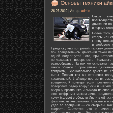
Основы техники айк
26.07.2010 | Автор:
admin
Секрет техн
преимуществ
движении по 
и корпус сле
Более того,
сферы или с
к весу толка
и лобового 
Предвижу нии по прямой человек долже
при вращательном движении такой пер
одной подсогнутой ноге, при которо
поглаживают поверхность большог
разнообразны. На них же основаны па
много общего с принципами движения
триграмм). Вращательное движение, е
силы. Первая как бы втягивает нап
касательной. В айкидо противник выво
вращении. К примеру, если противник 
поворотом бедер вокруг оси и мягким
оборону противника и выхода из опасно
этот шифр, мы можем лишь предполаг
кругу (сфере) в области Инь и в облас
фактически невозможно. Старые маст
удар во вращении — со смерчем. Как 
скорость. Считается, что на началь
действие противника. Это так называе