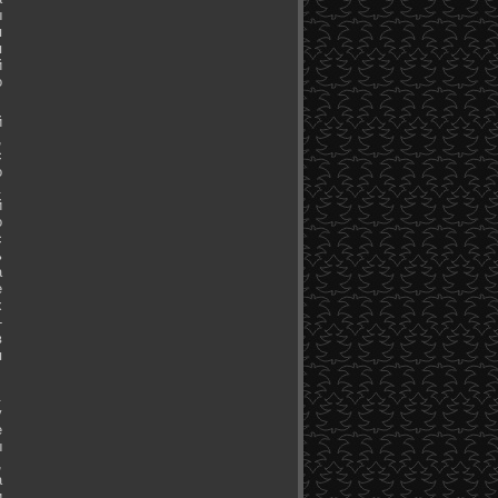
ы
я
я
й
о
й
,
с
о
.
й
о
с
ь
а
е
х
-
в
я
.
у
е
ы
,
а
и