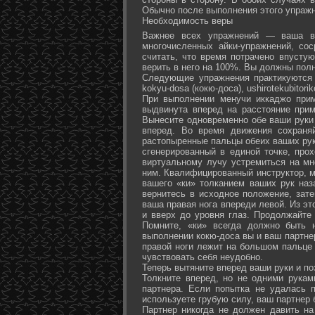
Обычно после выполнения этого упражн
Необходимость веры
Важнее всех упражнений — ваша ве
многочисленных айки-упражнений, со
считать, что время потрачено впусту
верить в него на 100%. Вы должны полн
Следующие упражнения практикуются в
kokyu-dosa (кокю-доса), ushiro­tekubitori
При выполнении менучи иккаджо прим
выдвинута вперед на расстояние прим
Вынесите одновременно обе ваши руки 
вперед. Во время движения сохраняй
растопыренные пальцы обеих ваших рук.
сгенерированный в единой точке, прох
виртуальному лучу устремиться на мн
ним. Квалифицированный инструктор, м
вашего «ки» толканием ваших рук наз
вернитесь в исходное положение, зате
ваша правая нога впереди левой. Из э
и вверх до уровня глаз. Продолжайте
Помните, «ки» всегда должно быть 
выполнении кокю-доса вы и ваш партне
правой ноги лежит на большом пальце л
чувствовать себя неудобно.
Теперь вытяните вперед ваши руки и поз
Толкните вперед, но не одними рука
партнера. Если попытка не удалась п
используете грубую силу, ваш партнер
Партнер никогда не должен давить н