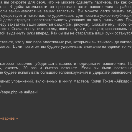
а вы откроете для себя, что не можете сдвинуть партнера, так как о
тья. В действительности он прерывает поток вашего «ки» в район
ысли заканчиваются на ваших запястьях. Вы можете легко решить эт
 существует и никто вас не удерживает. Для новичка усиро-текубитори
й демонстрирует несостоятельность упования на одну лишь силу. Пр
еру захватить ваши запястья сзади (см. рисунки). Скажите ему, чтобы о
ожет. Сначала опустите взгляд вниз на руки и, сконцентрировавшись н
ой выдвинуть руки вперед. Как бы вы не старались ваши руки останутс
тавьте, что у вас пара эластичных рук, которыми вы тянитесь до какого
ометры. Если при этом вы будете удерживать внимание на единой точке
.
которое позволяет убедиться в важности поддержания вашего «ки». Н
сь, скажем, 20 раз и быстро встаньте. Если вы были постоянн
 не будете испытывать большого головокружения и удержите равновесие
одных упражнений, включенных в книгу Мастера Коичи Тохэя «Айкидо»
.
/sape.php не найден!
нтариев »