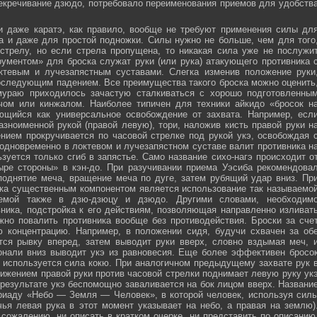
секречивание дзюдо, потребовало переименования приемов для удобств
и даже каратэ, как правило, вообще не требуют применения силы дл
а и даже для простой подножки. Силы нужно не больше, чем для того
стрелу, но если стрела пропущена, то никакая сила уже не послужи
ументом» для броска служат руки (или рука) атакующего противника 
тевым и лучезапястным суставами. Слегка изменив положение руки
оследующим падением. Все преимущества такого броска можно оценить
мураю приходилось зачастую сталкиваться с хорошо подготовленны
ечом или кинжалом. Наиболее типичен для техники айкидо «бросок н
яющийся как универсальное освобождение от захвата. Например, есл
зноименной рукой (правой левую), тори, наложив кисть правой руки н
нием прокручивается по часовой стрелке под рукой укэ, освобождая 
 одновременно в локтевом и лучезапястном суставе валит противника н
зуется только сгиб в запястье. Само название сихо-нагэ происходит о
ыре стороны» в кэн-до. При разучивании приема Уэсиба рекомендова
поднятие меча, вращение меча по дуге, затем рубящий удар вниз. Пр
ка существенным компонентом является использование так называемо
зуемой также в дзю-дзюцу и дзюдо. Другими словами, необходим
ника, подстройка к его действиям, позволяющая направленно изливат
жно повалить противника вообще без противодействия. Броски за сче
ю концентрацию. Например, в положении сидя, будучи схвачен за об
ется рывку вперед, затем выводит руки вверх, словно вздымая меч, 
онали вниз выводит укэ из равновесия. Еще более эффективен бросо
же используется сила кокю. При аналогичном предыдущему захвате рук 
жением правой руки против часовой стрелки поднимает левую руку ук
 результате укэ беспомощно заваливается на бок лицом вверх. Названи
риаду «Небо — Земля — Человек», в которой человек, используя сил
чья левая рука в этот момент указывает на небо, а правая на землю)
сожалению, ни описать в кратком очерке, ни представить по описанию