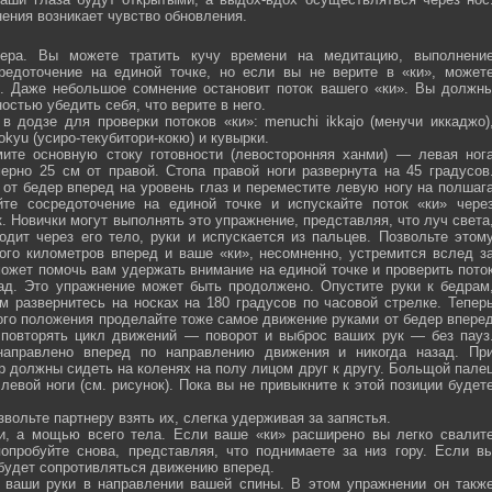
ения возникает чувство обновления.
ра. Вы можете тратить кучу времени на медитацию, выполнени
средоточение на единой точке, но если вы не верите в «ки», может
ю. Даже небольшое сомнение остановит поток вашего «ки». Вы должн
остью убедить себя, что верите в него.
 додзе для проверки потоков «ки»: menuchi ikkajo (менучи иккаджо)
­kokyu (усиро-текубитори-кокю) и кувырки.
ите основную стоку готовности (левосторонняя ханми) — левая ног
ерно 25 см от правой. Стопа правой ноги развернута на 45 градусов
от бедер вперед на уровень глаз и переместите левую ногу на полшаг
те сосредоточение на единой точке и испускайте поток «ки» чере
 Новички могут выполнять это упражнение, представляя, что луч света
одит через его тело, руки и испускается из пальцев. Позвольте этом
ого километров вперед и ваше «ки», несомненно, устремится вслед з
ожет помочь вам удержать внимание на единой точке и проверить пото
ад. Это упражнение может быть продолжено. Опустите руки к бедрам
м развернитесь на носках на 180 градусов по часовой стрелке. Тепер
того положения проделайте тоже самое движение руками от бедер впере
 повторять цикл движений — поворот и выброс ваших рук — без пауз
направлено вперед по направлению движения и никогда назад. Пр
р должны сидеть на коленях на полу лицом друг к другу. Больщой пале
евой ноги (см. рисунок). Пока вы не привыкните к этой позиции будет
вольте партнеру взять их, слегка удерживая за запястья.
ми, а мощью всего тела. Если ваше «ки» расширено вы легко свалит
опробуйте снова, представляя, что поднимаете за низ гору. Если в
 будет сопротивляться движению вперед.
а ваши руки в направлении вашей спины. В этом упражнении он такж