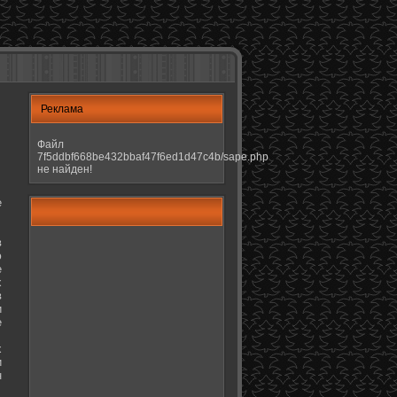
Реклама
Файл
7f5ddbf668be432bbaf47f6ed1d47c4b/sape.php
не найден!
е
в
ю
е
х
в
и
е
х
и
н