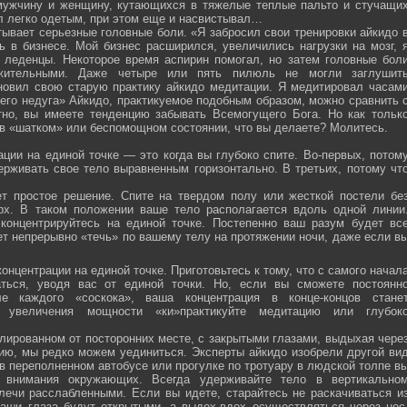
мужчину и женщину, кутающихся в тяжелые теплые пальто и стучащи
ел легко одетым, при этом еще и насвистывал…
тывает серьезные головные боли. «Я забросил свои тренировки айкидо 
ь в бизнесе. Мой бизнес расширился, увеличились нагрузки на мозг, 
о леденцы. Некоторое время аспирин помогал, но затем головные бол
жительными. Даже четыре или пять пилюль не могли заглушит
новил свою старую практику айкидо медитации. Я медитировал часам
оего недуга» Айкидо, практикуемое подобным образом, можно сравнить 
тно, вы имеете тенденцию забывать Всемогущего Бога. Но как тольк
 в «шатком» или беспомощном состоянии, что вы делаете? Молитесь.
ции на единой точке — это когда вы глубоко спите. Во-первых, потом
ерживать свое тело выравненным горизонтально. В третьих, потому чт
ет простое решение. Спите на твердом полу или жесткой постели бе
рх. В таком положении ваше тело располагается вдоль одной линии
 концентрируйтесь на единой точке. Постепенно ваш разум будет вс
ет непрерывно «течь» по вашему телу на протяжении ночи, даже если в
онцентрации на единой точке. Приготовьтесь к тому, что с самого начал
ться, уводя вас от единой точки. Но, если вы сможете постоянн
е каждого «соскока», ваша концентрация в конце-концов стане
я увеличения мощности «ки»практикуйте медитацию или глубок
лированном от посторонних месте, с закрытыми глазами, выдыхая чере
нию, мы редко можем уединиться. Эксперты айкидо изобрели другой ви
в переполненном автобусе или прогулке по тротуару в людской толпе в
я внимания окружающих. Всегда удерживайте тело в вертикально
плечи расслабленными. Если вы идете, старайтесь не раскачиваться и
ваши глаза будут открытыми, а выдох-вдох осуществляться через нос