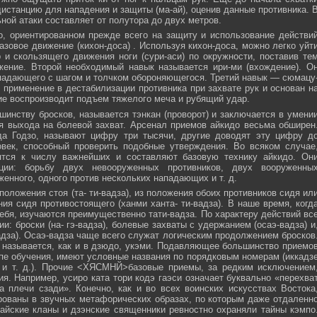
истанцию для нападения и защиты (ма-ай), оценив данные противника. 
ной атаки составляет от полутора до двух метров.
, ориентированном прежде всего на защиту и использование действи
азовое движение (кихон-доса) . Используя кихон-доса, можно легко уйт
и скользящего движения ноги (сури-аси) по окружности, поставив те
жение. Второй необходимый навык называется ири-ми (вхождение). О
падающего с шагом и толчком обороняющегося. Третий навык — сюмацу
применение в дестабилизации противника при захвате рук и основан н
е воспроизводит подъем тяжелого меча и рубящий удар.
инству бросков, называется тэнкан (проворот) и заключается в умени
я выхода на болевой захват. Арсенал приемов айкидо весьма обширен
да Годзо, называют цифру три тысячи, другие доводят эту цифру д
овек, способный проверить подобные утверждения. Во всяком случае
ятся к числу важнейших и составляют базовую технику айкидо. Он
ции: борьбу двух невооруженных противников, двух вооруженны
женного, одного против нескольких нападающих и т. д.
положения стоя (та- ти-вадза), из положения обоих противников сидя ил
ния сидя противостоящего (ханми ханта- ти-вадза). В наше время, когд
ебя, изучаются преимущественно тати-вадза. По характеру действий вс
и: броски (на- гэ-вадза), болевые захваты с удержанием (осаэ-вадза) и
адза). Осаэ-вадза чаще всего служат логическим продолжением бросков
 называется, как и в дзюдо, укэми. Подавляющее большинство приемо
пе обучения, имеют условные названия по порядковым номерам (иккадз
 и т. д.). Прочие <ХЯСМНЙ>базовые приемы, за редким исключением
я. Например, усиро ката тори кодэ гаэси означает буквально «перехва
 плечи сзади». Конечно, как и во всех воинских искусствах Востока
ованы в звучных метафорических образах, по которым даже отдаленн
айские кланы и дзэнские священники ревностно охраняли тайны кэмпо