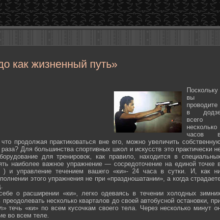
до как жизненный путь»
Поскольку
вы
проводите
в додз
всего
несколько
часов 
 что продолжая практиковаться вне его, можно увеличить собственну
 раза? Для большинства спортивных школ и искусств это практически н
борудование для тренировок, как правило, находится в специальны
ять наиболее важное упражнение — сосредоточение на единой точке 
ten ) и управление течением вашего «ки»- 24 часа в сутки. И, как н
полнении этого упражнения не при «праздношатании», а когда страдает
.
себе о расширении «ки», легко одеваясь в течении холодных зимни
 преодолевать несколько кварталов до своей автобусной остановки, пр
л» течь «ки» по всем кусочкам своего тела. Через несколько минут о
ие во всем теле.