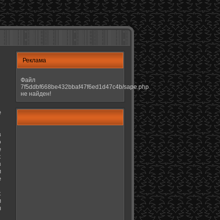
Реклама
Файл
7f5ddbf668be432bbaf47f6ed1d47c4b/sape.php
не найден!
е
в
ю
е
х
в
и
е
х
и
н