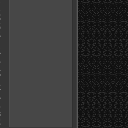
х
в
я
и
ь
и
с
о
у
о
з
.
е
ы
а
о
т
о
з
д
ы
м
з
.