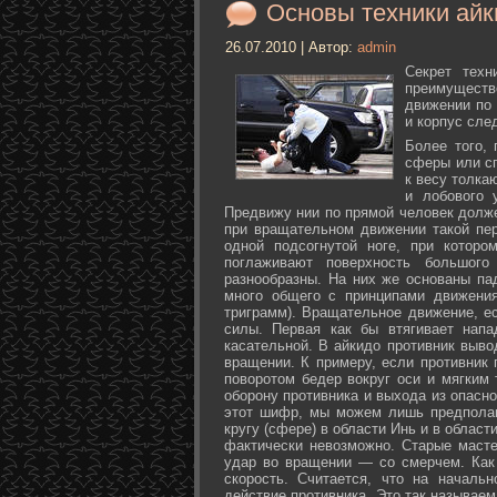
Основы техники айк
26.07.2010 | Автор:
admin
Секрет техн
преимуществ
движении по 
и корпус сле
Более того,
сферы или с
к весу толка
и лобового 
Предвижу нии по прямой человек долже
при вращательном движении такой пер
одной подсогнутой ноге, при которо
поглаживают поверхность большог
разнообразны. На них же основаны па
много общего с принципами движения
триграмм). Вращательное движение, е
силы. Первая как бы втягивает нап
касательной. В айкидо противник выво
вращении. К примеру, если противник 
поворотом бедер вокруг оси и мягким
оборону противника и выхода из опасно
этот шифр, мы можем лишь предполаг
кругу (сфере) в области Инь и в облас
фактически невозможно. Старые маст
удар во вращении — со смерчем. Как 
скорость. Считается, что на началь
действие противника. Это так называе