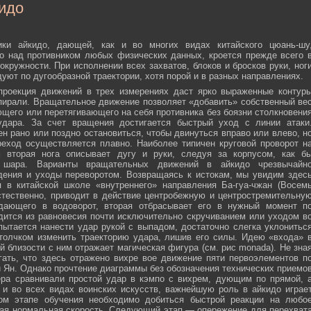
идо
ики айкидо, дающей, как и во многих видах китайского цюань-шу
о над противником любых физических данных, кроется прежде всего 
окружности. При исполнении всех захватов, блоков и бросков руки, ног
дуют по дугообразной траектории, хотя порой и в разных направлениях.
 проекция движений в трех измерениях даст ярко выраженные контур
пирали. Вращательное движение позволяет «добавить» собственный ве
ющего или перетягивающего на себя противника без боязни столкновени
удара. За счет вращения достигается быстрый уход с линии атаки
н рано или поздно остановиться, чтобы двинуться вправо или влево, н
еход осуществляется плавно. Наиболее типичен круговой проворот н
м вторая нога описывает дугу и руки, следуя за корпусом, как б
о шара. Варианты вращательных движений в айкидо чрезвычайн
дения и уходы переворотом. Возвращаясь к истокам, мы увидим здес
 в китайской школе «внутреннего» направления Ба-гуа-чжан (Восем
стественно, приводит в действие центробежную и центростремительну
адающего в водоворот, вторая отбрасывает его в нужный момент п
дится из равновесия почти исключительно скручиванием или уходом в
пытается нанести удар рукой с выпадом, достаточно слегка уклонитьс
 толчком изменить траекторию удара, лишив его силы. Идею «входа» 
й близости с ним отражает магическая фигура (см. рис monada). Не зна
ать, что здесь отражено вихре вое движение пяти первоэлементов п
ти Ян. Однако прочтение диаграммы без обозначения технических приемо
ера сравнивали простой удар в кэмпо с вихрем, дующим по прямой, 
и во всех видах воинских искусств, важнейшую роль в айкидо играе
ном этапе обучения необходимо добиться быстрой реакции на любо
мая нормальная скорость. Следующий этап — опережение для перехват