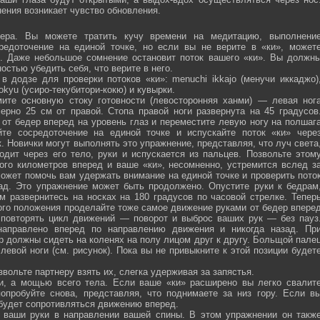
ения возникает чувство обновления.
ра. Вы можете тратить кучу времени на медитацию, выполнени
средоточение на единой точке, но если вы не верите в «ки», может
ю. Даже небольшое сомнение остановит поток вашего «ки». Вы должн
остью убедить себя, что верите в него.
 додзе для проверки потоков «ки»: menuchi ikkajo (менучи иккаджо)
­kokyu (усиро-текубитори-кокю) и кувырки.
ите основную стоку готовности (левосторонняя ханми) — левая ног
ерно 25 см от правой. Стопа правой ноги развернута на 45 градусов
от бедер вперед на уровень глаз и переместите левую ногу на полшаг
те сосредоточение на единой точке и испускайте поток «ки» чере
 Новички могут выполнять это упражнение, представляя, что луч света
одит через его тело, руки и испускается из пальцев. Позвольте этом
ого километров вперед и ваше «ки», несомненно, устремится вслед з
ожет помочь вам удержать внимание на единой точке и проверить пото
ад. Это упражнение может быть продолжено. Опустите руки к бедрам
м развернитесь на носках на 180 градусов по часовой стрелке. Тепер
того положения проделайте тоже самое движение руками от бедер впере
 повторять цикл движений — поворот и выброс ваших рук — без пауз
направлено вперед по направлению движения и никогда назад. Пр
р должны сидеть на коленях на полу лицом друг к другу. Больщой пале
евой ноги (см. рисунок). Пока вы не привыкните к этой позиции будет
вольте партнеру взять их, слегка удерживая за запястья.
ми, а мощью всего тела. Если ваше «ки» расширено вы легко свалит
опробуйте снова, представляя, что поднимаете за низ гору. Если в
 будет сопротивляться движению вперед.
а ваши руки в направлении вашей спины. В этом упражнении он такж