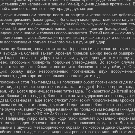
истанцию для нападения и защиты (ма-ай), оценив данные противника. 
ной атаки составляет от полутора до двух метров.
, ориентированном прежде всего на защиту и использование действи
азовое движение (кихон-доса) . Используя кихон-доса, можно легко уйт
и скользящего движения ноги (сури-аси) по окружности, поставив те
жение. Второй необходимый навык называется ири-ми (вхождение). О
падающего с шагом и толчком обороняющегося. Третий навык — сюмацу
применение в дестабилизации противника при захвате рук и основан н
е воспроизводит подъем тяжелого меча и рубящий удар.
инству бросков, называется тэнкан (проворот) и заключается в умени
я выхода на болевой захват. Арсенал приемов айкидо весьма обширен
да Годзо, называют цифру три тысячи, другие доводят эту цифру д
овек, способный проверить подобные утверждения. Во всяком случае
ятся к числу важнейших и составляют базовую технику айкидо. Он
ции: борьбу двух невооруженных противников, двух вооруженны
женного, одного против нескольких нападающих и т. д.
положения стоя (та- ти-вадза), из положения обоих противников сидя ил
ния сидя противостоящего (ханми ханта- ти-вадза). В наше время, когд
ебя, изучаются преимущественно тати-вадза. По характеру действий вс
и: броски (на- гэ-вадза), болевые захваты с удержанием (осаэ-вадза) и
адза). Осаэ-вадза чаще всего служат логическим продолжением бросков
 называется, как и в дзюдо, укэми. Подавляющее большинство приемо
пе обучения, имеют условные названия по порядковым номерам (иккадз
 и т. д.). Прочие <ХЯСМНЙ>базовые приемы, за редким исключением
я. Например, усиро ката тори кодэ гаэси означает буквально «перехва
 плечи сзади». Конечно, как и во всех воинских искусствах Востока
ованы в звучных метафорических образах, по которым даже отдаленн
айские кланы и дзэнские священники ревностно охраняли тайны кэмпо