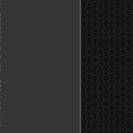
В
й
и
м
н
-
а
и
.
о
,
и
х
и
а
е
,
.
в
е
,
т
,
о
.