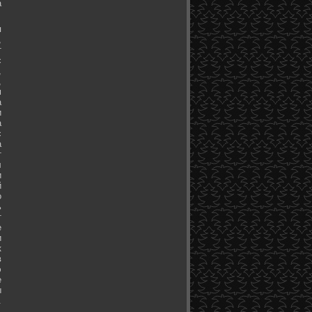
а
я
,
т
с
,
,
м
а
и
а
с
а
т
л
и
й
о
ь
т
е
и
к
в
э
е
ы
.
.