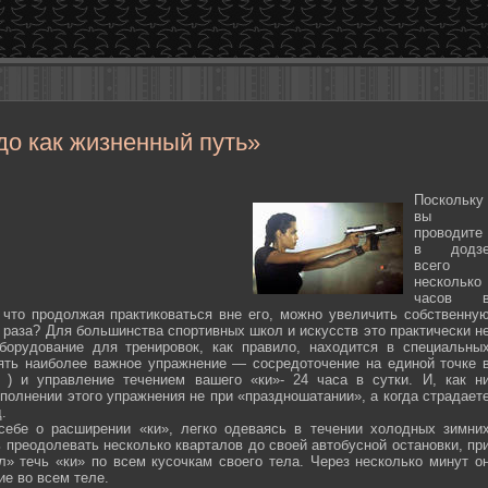
до как жизненный путь»
Поскольку
вы
проводите
в додз
всего
несколько
часов 
 что продолжая практиковаться вне его, можно увеличить собственну
 раза? Для большинства спортивных школ и искусств это практически н
борудование для тренировок, как правило, находится в специальны
ять наиболее важное упражнение — сосредоточение на единой точке 
ten ) и управление течением вашего «ки»- 24 часа в сутки. И, как н
полнении этого упражнения не при «праздношатании», а когда страдает
.
себе о расширении «ки», легко одеваясь в течении холодных зимни
 преодолевать несколько кварталов до своей автобусной остановки, пр
л» течь «ки» по всем кусочкам своего тела. Через несколько минут о
ие во всем теле.