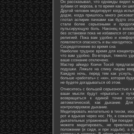
Он рассказывал, что однажды видел 
зубами от мороза, в то время как он ш
Другой человек медитирует когда испы
додзе, когда пришлось много рисковат
глотал аспирин пачками как будто эт
стали более серьезными и продол
пульсирующую боль. Наконец я возоб
без остановки пока не избавился от св
религией. Пока вам удобно и комфор
появляется опасность и вы находитесь
Сосредоточение во время сна
Наиболее трудное время для концентра
что вам удобно. Во-вторых, тяжело уд
ваше сознание отключено.
Мастер айкидо Коичи Тохэй предлага
подушки. Ляжьте на спину лицом вве
Каждую ночь, перед тем как уснуть,
больше «работать» с «ки», которая буд
не будете догадываться об этом.
Отнеситесь с большой серьезностью к к
ваши мысли будут «прыгать» и пута
возвращаться к единой точке посл
автоматической, как дыхание. Дл
контролируемое дыхание.
Медитировать желательно в тихом, изо
рот и вдыхая через нос. Но, к сожале
дыхательных упражнений. При поездке 
можете мидитировать, не привлека
положении (и сидя, и при ходьбе), а 
стороны в сторону. В обоих случаях 