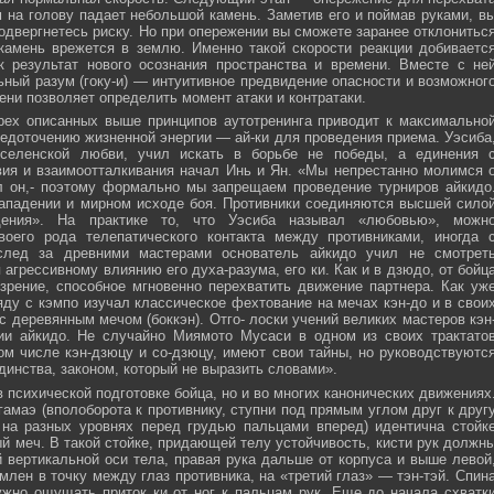
м на голову падает небольшой камень. Заметив его и поймав руками, в
подвергнетесь риску. Но при опережении вы сможете заранее отклонитьс
 камень врежется в землю. Именно такой скорости реакции добиваетс
к результат нового осознания пространства и времени. Вместе с не
ьный разум (гоку-и) — интуитивное предвидение опасности и возможног
ни позволяет определить момент атаки и контратаки.
рех описанных выше принципов аутотренинга приводит к максимально
едоточению жизненной энергии — ай-ки для проведения приема. Уэсиба
селенской любви, учил искать в борьбе не победы, а единения 
вия и взаимоотталкивания начал Инь и Ян. «Мы непрестанно молимся 
л он,- поэтому формально мы запрещаем проведение турниров айкидо
ападении и мирном исходе боя. Противники соединяются высшей сило
ния». На практике то, что Уэсиба называл «любовью», можн
своего рода телепатического контакта между противниками, иногда 
след за древними мастерами основатель айкидо учил не смотрет
 агрессивному влиянию его духа-разума, его ки. Как и в дзюдо, от бойц
зрение, способное мгновенно перехватить движение партнера. Как уж
яду с кэмпо изучал классическое фехтование на мечах кэн-до и в свои
с деревянным мечом (боккэн). Отго- лоски учений великих мастеров кэн
ии айкидо. Не случайно Миямото Мусаси в одном из своих трактато
том числе кэн-дзюцу и со-дзюцу, имеют свои тайны, но руководствуютс
инства, законом, который не выразить словами».
в психической подготовке бойца, но и во многих канонических движениях
амаэ (вполоборота к противнику, ступни под прямым углом друг к друг
 на разных уровнях перед грудью пальцами вперед) идентична стойк
меч. В такой стойке, придающей телу устойчивость, кисти рук должн
 вертикальной оси тела, правая рука дальше от корпуса и выше левой
млен в точку между глаз противника, на «третий глаз» — тэн-тэй. Спин
ужно ощущать приток ки от ног к пальцам рук. Еще до начала схватк