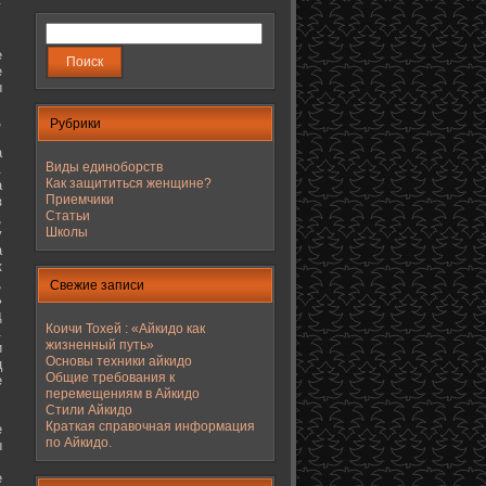
е
е
ы
,
Рубрики
а
Виды единоборств
.
Как защититься женщине?
а
Приемчики
з
Статьи
,
Школы
у
а
к
,
Свежие записи
ь
д
Коичи Тохей : «Айкидо как
.
жизненный путь»
и
Основы техники айкидо
ц
Общие требования к
е
перемещениям в Айкидо
Стили Айкидо
Краткая справочная информация
е
по Айкидо.
ы
е