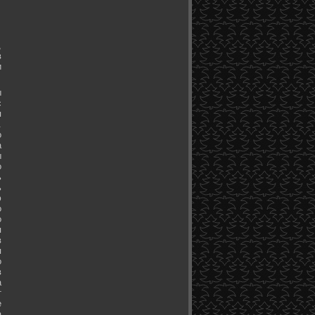
,
в
и
ы
с
я
.
о
а
ы
о
ь
ь
ю
о
о
я
в
я
о
в
а
т
е
а