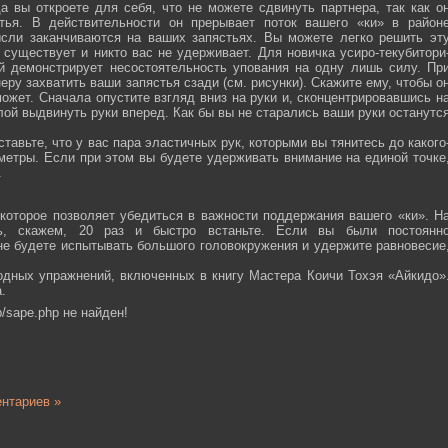
а вы откроете для себя, что не можете сдвинуть партнера, так как о
тья. В действительности он прерывает поток вашего «ки» в район
ысли заканчиваются на ваших запястьях. Вы можете легко решить эт
 существует и никто вас не удерживает. Для новичка усиро-текубитори
й демонстрирует несостоятельность упования на одну лишь силу. Пр
еру захватить ваши запястья сзади (см. рисунки). Скажите ему, чтобы о
ожет. Сначала опустите взгляд вниз на руки и, сконцентрировавшись н
ой выдвинуть руки вперед. Как бы вы не старались ваши руки останутс
тавьте, что у вас пара эластичных рук, которыми вы тянитесь до какого
ометры. Если при этом вы будете удерживать внимание на единой точке
.
которое позволяет убедиться в важности поддержания вашего «ки». Н
сь, скажем, 20 раз и быстро встаньте. Если вы были постоянн
 не будете испытывать большого головокружения и удержите равновесие
одных упражнений, включенных в книгу Мастера Коичи Тохэя «Айкидо»
.
/sape.php не найден!
нтариев »