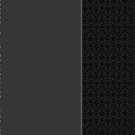
ы
я
я
й
о
й
,
с
о
.
й
о
с
ь
а
е
х
-
в
я
.
у
е
ы
,
а
и