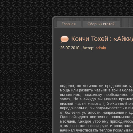
Главная
Сборник статей
Коичи Тохей : «Айки
26.07.2010 | Автор:
admin
неделю, не логично ли предположить,
мощь или развить навыки в три и более
выполнимо, поскольку необходимое о
залах. Но в айкидо вы можете примен
нижней части живота ( Seikan-­no-­it
парадоксально, вы задумываетесь о вы
от болезни, усталости, напряжения и т.д
Один айкидока постоянно напоминал 
месяцев. Каждое утро ему приходилось
этом он оголял свои руки и «заставля
начинал чувствовать теплое покалыван