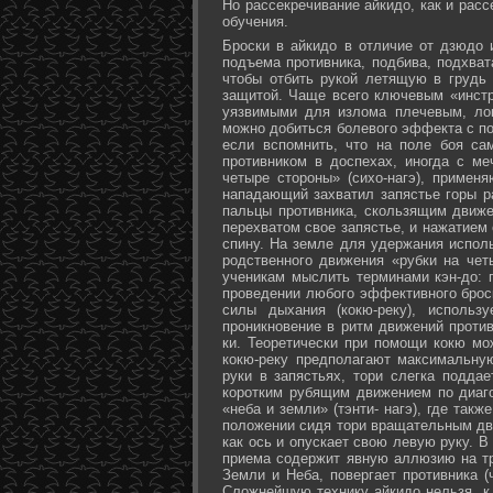
Но рассекречивание айкидо, как и рас
обучения.
Броски в айкидо в отличие от дзюдо 
подъема противника, подбива, подхват
чтобы отбить рукой летящую в грудь 
защитой. Чаще всего ключевым «инстр
уязвимыми для излома плечевым, лок
можно добиться болевого эффекта с п
если вспомнить, что на поле боя са
противником в доспехах, иногда с м
четыре стороны» (сихо-нагэ), примен
нападающий захватил запястье горы ра
пальцы противника, скользящим движе
перехватом свое запястье, и нажатием
спину. На земле для удержания исполь
родственного движения «рубки на чет
ученикам мыслить терминами кэн-до: 
проведении любого эффективного брос
силы дыхания (кокю-реку), исполь
проникновение в ритм движений против
ки. Теоретически при помощи кокю мо
кокю-реку предполагают максимальну
руки в запястьях, тори слегка подда
коротким рубящим движением по диаг
«неба и земли» (тэнти- нагэ), где так
положении сидя тори вращательным дви
как ось и опускает свою левую руку. В
приема содержит явную аллюзию на т
Земли и Неба, повергает противника (
Сложнейшую технику айкидо нельзя, к 