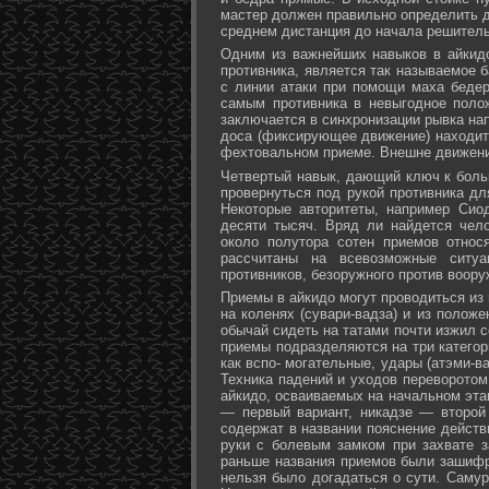
мастер должен правильно определить д
среднем дистанция до начала решитель
Одним из важнейших навыков в айкидо
противника, является так называемое б
с линии атаки при помощи маха бедер 
самым противника в невыгодное поло
заключается в синхронизации рывка на
доса (фиксирующее движение) находит 
фехтовальном приеме. Внешне движени
Четвертый навык, дающий ключ к больш
провернуться под рукой противника дл
Некоторые авторитеты, например Сио
десяти тысяч. Вряд ли найдется чел
около полутора сотен приемов относ
рассчитаны на всевозможные ситуа
противников, безоружного против воору
Приемы в айкидо могут проводиться из 
на коленях (сувари-вадза) и из положе
обычай сидеть на татами почти изжил с
приемы подразделяются на три категори
как вспо- могательные, удары (атэми-в
Техника падений и уходов переворотом
айкидо, осваиваемых на начальном эта
— первый вариант, никадзе — второй
содержат в названии пояснение действи
руки с болевым замком при захвате за
раньше названия приемов были зашифр
нельзя было догадаться о сути. Самур