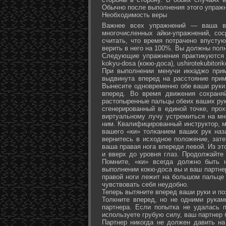
Обычно после выполнения этого упражн
Необходимость веры
Важнее всех упражнений — ваша ве
многочисленных айки-упражнений, со
считать, что время потрачено впусту
верить в него на 100%. Вы должны полн
Следующие упражнения практикуются в
kokyu-dosa (кокю-доса), ushiro­tekubitori
При выполнении менучи иккаджо прим
выдвинута вперед на расстояние прим
Вынесите одновременно обе ваши руки 
вперед. Во время движения сохраняй
растопыренные пальцы обеих ваших рук.
сгенерированный в единой точке, прох
виртуальному лучу устремиться на мн
ним. Квалифицированный инструктор, м
вашего «ки» толканием ваших рук наз
вернитесь в исходное положение, зате
ваша правая нога впереди левой. Из э
и вверх до уровня глаз. Продолжайте
Помните, «ки» всегда должно быть 
выполнении кокю-доса вы и ваш партне
правой ноги лежит на большом пальце л
чувствовать себя неудобно.
Теперь вытяните вперед ваши руки и поз
Толкните вперед, но не одними рука
партнера. Если попытка не удалась п
используете грубую силу, ваш партнер
Партнер никогда не должен давить н