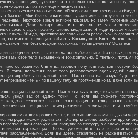
мужчину и женщину, кутающихся в тяжелые теплые пальто и стучащи
ел легко одетым, при этом еще и насвистывал…
тывает серьезные головные боли. «Я забросил свои тренировки айкидо 
ь в бизнесе. Мой бизнес расширился, увеличились нагрузки на мозг, 
о леденцы. Некоторое время аспирин помогал, но затем головные бол
жительными. Даже четыре или пять пилюль не могли заглушит
новил свою старую практику айкидо медитации. Я медитировал часам
оего недуга» Айкидо, практикуемое подобным образом, можно сравнить 
тно, вы имеете тенденцию забывать Всемогущего Бога. Но как тольк
 в «шатком» или беспомощном состоянии, что вы делаете? Молитесь.
ции на единой точке — это когда вы глубоко спите. Во-первых, потом
ерживать свое тело выравненным горизонтально. В третьих, потому чт
ет простое решение. Спите на твердом полу или жесткой постели бе
рх. В таком положении ваше тело располагается вдоль одной линии
 концентрируйтесь на единой точке. Постепенно ваш разум будет вс
ет непрерывно «течь» по вашему телу на протяжении ночи, даже если в
онцентрации на единой точке. Приготовьтесь к тому, что с самого начал
ться, уводя вас от единой точки. Но, если вы сможете постоянн
е каждого «соскока», ваша концентрация в конце-концов стане
я увеличения мощности «ки»практикуйте медитацию или глубок
лированном от посторонних месте, с закрытыми глазами, выдыхая чере
нию, мы редко можем уединиться. Эксперты айкидо изобрели другой ви
в переполненном автобусе или прогулке по тротуару в людской толпе в
я внимания окружающих. Всегда удерживайте тело в вертикально
плечи расслабленными. Если вы идете, старайтесь не раскачиваться и
ваши глаза будут открытыми, а выдох-вдох осуществляться через нос