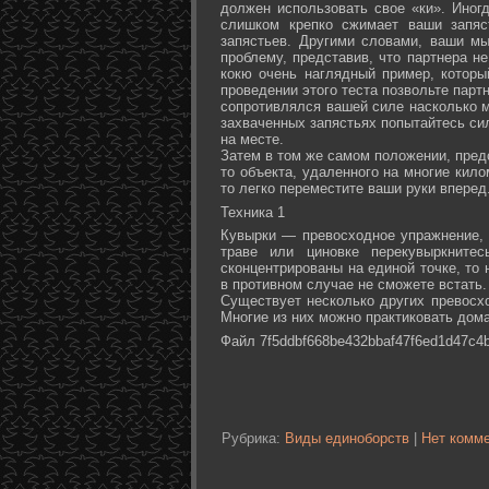
должен использовать свое «ки». Иногд
слишком крепко сжимает ваши запяс
запястьев. Другими словами, ваши м
проблему, представив, что партнера не
кокю очень наглядный пример, которы
проведении этого теста позвольте партн
сопротивлялся вашей силе насколько м
захваченных запястьях попытайтесь сил
на месте.
Затем в том же самом положении, предс
то объекта, удаленного на многие кил
то легко переместите ваши руки вперед
Техника 1
Кувырки — превосходное упражнение, 
траве или циновке перекувыркните
сконцентрированы на единой точке, то
в противном случае не сможете встать.
Существует несколько других превосх
Многие из них можно практиковать дома
Файл 7f5ddbf668be432bbaf47f6ed1d47c4b
Рубрика:
Виды единоборств
|
Нет комме