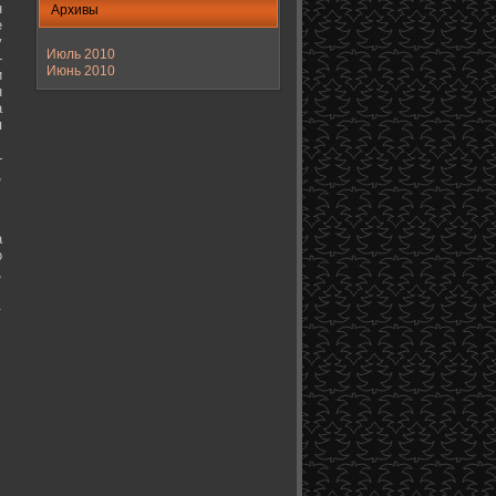
н
Архивы
е
у
Июль 2010
-
Июнь 2010
и
н
а
я
-
,
а
о
,
.