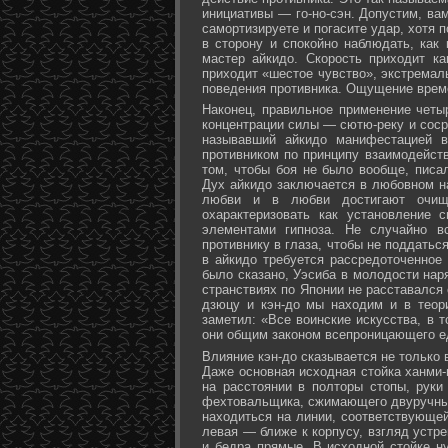
инициативы — го-но-сэн. Допустим, ва
самортизируете и погасите удар, хотя 
в сторону и спокойно наблюдать, как
мастер айкидо. Скорость приходит ка
приходит «шестое чувство», экстремал
поведения противника. Ощущение време
Наконец, правильное применение четы
концентрации силы — сютю-реку и соср
называвший айкидо манифестацией в
противником по принципу взаимодейст
том, чтобы боя не было вообще, писа
Дух айкидо заключается в любовном н
любви и в любви достигают очище
охарактеризовать как установление 
элементами гипноза. Не случайно в
противнику в глаза, чтобы не поддаться
в айкидо требуется рассредоточенное 
было сказано, Уэсиба в молодости нар
странствиях по Японии не расставался 
дзюцу и кэн-до мы находим и в теор
заметил: «Все воинские искусства, в 
они общим законом всепроницающего ед
Влияние кэн-до сказывается не только 
Даже основная исходная стойка ханми-г
на расстоянии в полторы стопы, руки
фехтовальщика, сжимающего двуручный 
находиться на линии, соответствующей
левая — ближе к корпусу, взгляд устре
и бедра прямые. В исходной стойке н