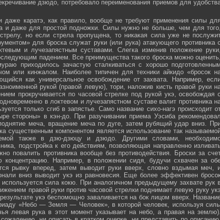
секречивание дзюдо, потребовало переименования приемов для удобств
и даже каратэ, как правило, вообще не требуют применения силы дл
а и даже для простой подножки. Силы нужно не больше, чем для того
стрелу, но если стрела пропущена, то никакая сила уже не послужи
ументом» для броска служат руки (или рука) атакующего противника 
тевым и лучезапястным суставами. Слегка изменив положение руки
оследующим падением. Все преимущества такого броска можно оценить
мураю приходилось зачастую сталкиваться с хорошо подготовленны
ечом или кинжалом. Наиболее типичен для техники айкидо «бросок н
яющийся как универсальное освобождение от захвата. Например, есл
зноименной рукой (правой левую), тори, наложив кисть правой руки н
нием прокручивается по часовой стрелке под рукой укэ, освобождая 
 одновременно в локтевом и лучезапястном суставе валит противника н
зуется только сгиб в запястье. Само название сихо-нагэ происходит о
ыре стороны» в кэн-до. При разучивании приема Уэсиба рекомендова
поднятие меча, вращение меча по дуге, затем рубящий удар вниз. Пр
ка существенным компонентом является использование так называемо
зуемой также в дзю-дзюцу и дзюдо. Другими словами, необходим
ника, подстройка к его действиям, позволяющая направленно изливат
жно повалить противника вообще без противодействия. Броски за сче
ю концентрацию. Например, в положении сидя, будучи схвачен за об
ется рывку вперед, затем выводит руки вверх, словно вздымая меч, 
онали вниз выводит укэ из равновесия. Еще более эффективен бросо
же используется сила кокю. При аналогичном предыдущему захвате рук 
жением правой руки против часовой стрелки поднимает левую руку ук
 результате укэ беспомощно заваливается на бок лицом вверх. Названи
риаду «Небо — Земля — Человек», в которой человек, используя сил
чья левая рука в этот момент указывает на небо, а правая на землю)
сожалению, ни описать в кратком очерке, ни представить по описанию