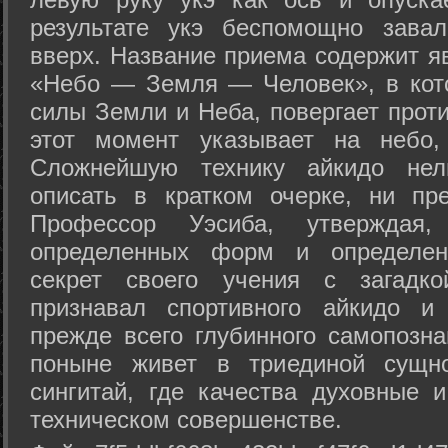
результате укэ беспомощно зава
вверх. Название приема содержит я
«Небо — Земля — Человек», в кото
силы Земли и Неба, повергает проти
этот момент указывает на небо,
Сложнейшую технику айкидо нел
описать в кратком очерке, ни пр
Профессор Уэсиба, утверждая
определенных форм и определенн
секрет своего учения с загадк
признавал спортивного айкидо и
прежде всего глубинного самопозна
поныне живет в триединой сущно
сингитай, где качества духовные 
техническом совершенстве.