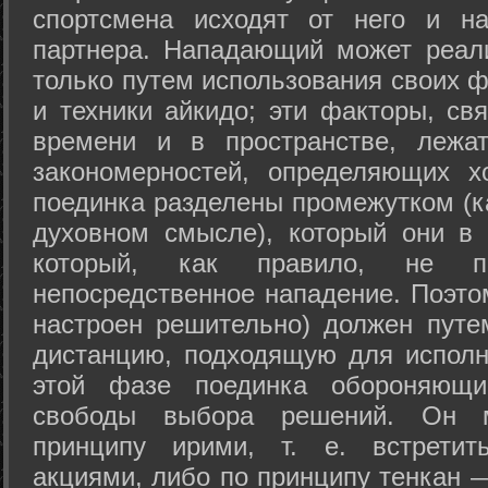
спортсмена исходят от него и на
партнера. Нападающий может реал
только путем использования своих 
и техники айкидо; эти факторы, св
времени и в пространстве, лежа
закономерностей, определяющих х
поединка разделены промежутком (ка
духовном смысле), который они в 
который, как правило, не по
непосредственное нападение. Поэто
настроен решительно) должен путе
дистанцию, подходящую для исполн
этой фазе поединка обороняющ
свободы выбора решений. Он м
принципу ирими, т. е. встретит
акциями, либо по принципу тенкан —