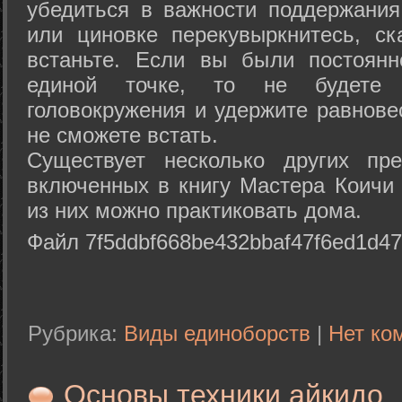
убедиться в важности поддержания
или циновке перекувыркнитесь, с
встаньте. Если вы были постоянн
единой точке, то не будете 
головокружения и удержите равнове
не сможете встать.
Существует несколько других пре
включенных в книгу Мастера Коичи 
из них можно практиковать дома.
Файл 7f5ddbf668be432bbaf47f6ed1d47
Рубрика:
Виды единоборств
|
Нет ко
Основы техники айкидо