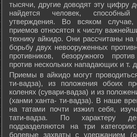
тысячи, другие доводят эту цифру д
найдется человек, способный
утверждения. Во всяком случае,
приемов относятся к числу важнейш
технику айкидо. Они рассчитаны на
борьбу двух невооруженных противн
противников, безоружного против
против нескольких нападающих и т. д
Приемы в айкидо могут проводиться
ти-вадза), из положения обоих п
коленях (сувари-вадза) и из положе
(ханми ханта- ти-вадза). В наше вр
на татами почти изжил себя, изу
тати-вадза. По характеру д
подразделяются на три категории: 
болевые захваты с удержанием (ос