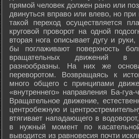
прямой человек должен рано или поз
двинуться вправо или влево, но пр
такой переход осуществляется пл
круговой проворот на одной подсог
вторая нога описывает дугу и руки,
бы поглаживают поверхность бол
вращательных движений в а
разнообразны. На них же осно
переворотом. Возвращаясь к ист
много общего с принципами движе
«внутреннего» направления Ба-гуа-
Вращательное движение, естественн
центробежную и центростремительн
втягивает нападающего в водоворот,
в нужный момент по касательной
выводится из равновесия почти иск