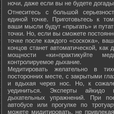
ночи, даже если вы не будете догады
Отнеситесь с большой серьезнос
единой точке. Приготовьтесь к том
ваши мысли будут «прыгать» и путат
точки. Но, если вы сможете постоян
точке после каждого «соскока», ваш
концов станет автоматической, как 
мощности «ки»практикуйте ме
контролируемое дыхание.
Медитировать желательно в тих
посторонних месте, с закрытыми гла
и вдыхая через нос. Но, к сожа
уединиться. Эксперты айкидо 
дыхательных упражнений. При по
автобусе или прогулке по тротуа
можете мидитировать, не привлека