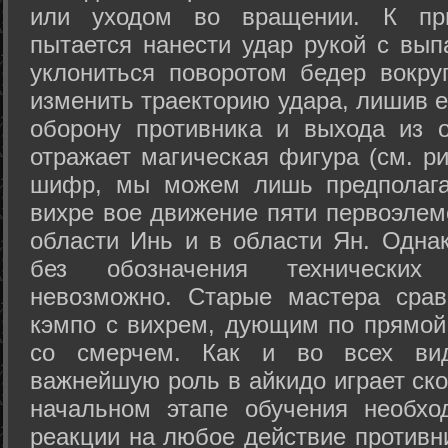
или уходом во вращении. К при
пытается нанести удар рукой с вып
уклониться поворотом бедер вокру
изменить траекторию удара, лишив е
оборону противника и выхода из 
отражает магическая фигура (см. ри
шифр, мы можем лишь предполагат
вихре вое движение пяти первоэлеме
области Инь и в области Ян. Одна
без обозначения технических
невозможно. Старые мастера срав
кэмпо с вихрем, дующим по прямой
со смерчем. Как и во всех вида
важнейшую роль в айкидо играет ско
начальном этапе обучения необхо
реакции на любое действие противн