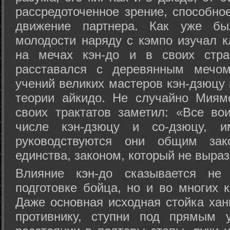
рассредоточенное зрение, способно
движение партнера. Как уже бы
молодости наряду с кэмпо изучал к
на мечах кэн-до и в своих стра
расставался с деревянным мечом 
учений великих мастеров кэн-дзюцу 
теории айкидо. Не случайно Миям
своих трактатов заметил: «Все вои
числе кэн-дзюцу и со-дзюцу, 
руководствуются они общим зак
единства, законом, который не выра
Влияние кэн-до сказывается не 
подготовке бойца, но и во многих 
Даже основная исходная стойка хан
противнику, ступни под прямым 