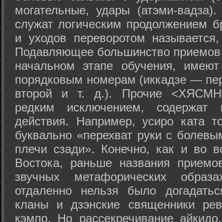
могательные, удары (атэми-вадза).
служат логическим продолжением бр
и уходов переворотом называется,
Подавляющее большинство приемов 
начальном этапе обучения, имеют
порядковым номерам (иккадзе — пер
второй и т. д.). Прочие <ХЯСМН
редким исключением, содержат 
действия. Например, усиро ката то
буквально «перехват руки с болевы
плечи сзади». Конечно, как и во в
Востока, раньше названия прием
звучных метафорических образ
отдаленно нельзя было догадатьс
кланы и дзэнские священники рев
кэмпо. Но рассекречивание айкидо,