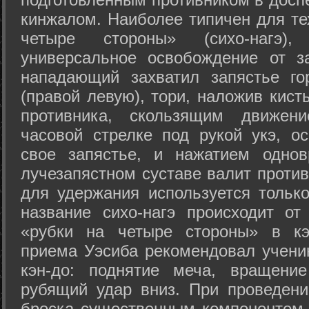
кинжалом. Наиболее типичен для те
четыре стороны» (сихо-нагэ)
универсальное освобождение от з
нападающий захватил запястье го
(правой левую), тори, наложив кист
противника, скользящим движени
часовой стрелке под рукой укэ, о
свое запястье, и нажатием одно
лучезапястном суставе валит против
для удержания используется только
название сихо-нагэ происходит от
«рубки на четыре стороны» в кэ
приема Уэсиба рекомендовал учен
кэн-до: поднятие меча, вращени
рубящий удар вниз. При проведен
броска существенным компонентом 