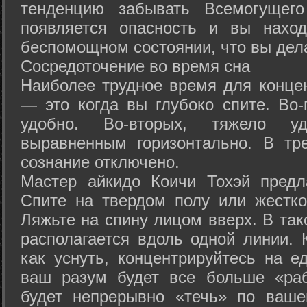
тенденцию забывать Всемогущего
появляется опасность и вы нахо
беспомощном состоянии, что вы дел
Сосредоточение во время сна
Наиболее трудное время для концен
— это когда вы глубоко спите. Во-
удобно. Во-вторых, тяжело у
выравненным горизонтально. В тр
сознание отключено.
Мастер айкидо Коичи Тохэй предл
Спите на твердом полу или жестко
Ляжьте на спину лицом вверх. В та
располагается вдоль одной линии. 
как уснуть, концентрируйтесь на е
ваш разум будет все больше «раб
будет непрерывно «течь» по ваше