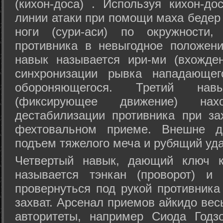
(кихон-доса) . Используя кихон-до
линии атаки при помощи маха бедер
ноги (сури-аси) по окружности
противника в невыгодное положен
навык называется ири-ми (вхожде
синхронизации рывка нападающе
обороняющегося. Третий на
(фиксирующее движение) на
дестабилизации противника при за
фехтовальном приеме. Внешне дв
подъем тяжелого меча и рубящий уда
Четвертый навык, дающий ключ к
называется тэнкан (проворот) и
провернуться под рукой противника
захват. Арсенал приемов айкидо ве
авторитеты, например Сиода Годз