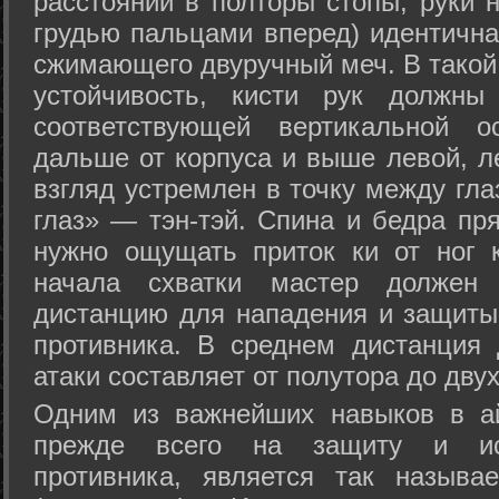
расстоянии в полторы стопы, руки 
грудью пальцами вперед) идентична
сжимающего двуручный меч. В такой
устойчивость, кисти рук должны
соответствующей вертикальной о
дальше от корпуса и выше левой, л
взгляд устремлен в точку между гла
глаз» — тэн-тэй. Спина и бедра пр
нужно ощущать приток ки от ног 
начала схватки мастер должен 
дистанцию для нападения и защиты 
противника. В среднем дистанция
атаки составляет от полутора до дву
Одним из важнейших навыков в ай
прежде всего на защиту и исп
противника, является так называ