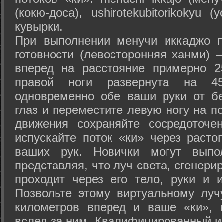
(кокю-доса), ushiro­tekubitori­kokyu 
кувырки.
При выполнении менучи иккаджо п
готовности (левосторонняя ханми) 
вперед на расстояние примерно 2
правой ноги развернута на 45
одновременно обе ваши руки от б
глаз и переместите левую ногу на п
движения сохраняйте сосредоточе
испускайте поток «ки» через раст
ваших рук. Новички могут выпол
представляя, что луч света, сгенери
проходит через его тело, руки и и
Позвольте этому виртуальному луч
километров вперед и ваше «ки», 
вслед за ним. Квалифицированный и