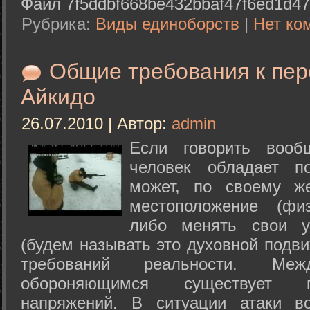
Файл 7f5ddbf668be432bbaf47f6ed1d47
Рубрика:
Виды единоборств
|
Нет ко
Общие требования к пе
Айкидо
26.07.2010 | Автор:
admin
Если говорить вооб
человек обладает п
может, по своему ж
местоположение (физ
либо менять свои у
(будем называть это духовной подв
требований реальности. М
обороняющимся существует п
напряжений. В ситуации атаки в