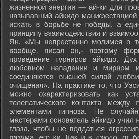
жизненной энергии — ай-ки для про
называвший айкидо манифестацией 
искать в борьбе не победы, а еди
принципу взаимодействия и взаимоо
Ян. «Мы непрестанно молимся о т
вообще, писал он,- поэтому фо
проведение турниров айкидо. Дух
любовном нападении и мирном ис
соединяются высшей силой любви
очищения». На практике то, что Уэ
можно охарактеризовать как уст
телепатического контакта между 
элементами гипноза. Не случай
мастерами основатель айкидо учил н
глаза, чтобы не поддаться агресси
разума, его ки. Как и в дзюдо, от 