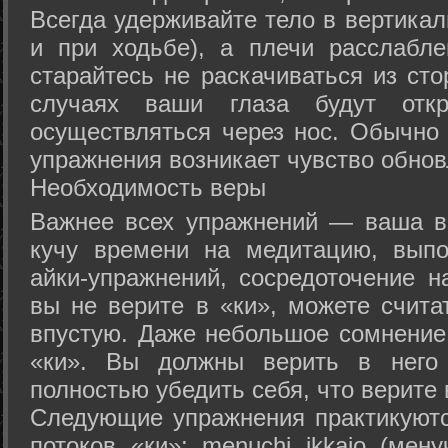
Всегда удерживайте тело в вертикал
и при ходьбе), а плечи расслабл
старайтесь не раскачиваться из сто
случаях ваши глаза будут отк
осуществляться через нос. Обычно 
упражнения возникает чувство обнов
Необходимость веры
Важнее всех упражнений — ваша в
кучу времени на медитацию, выпо
айки-упражнений, сосредоточение н
вы не верите в «ки», можете счита
впустую. Даже небольшое сомнение 
«ки». Вы должны верить в нег
полностью убедить себя, что верите 
Следующие упражнения практикуютс
потоков «ки»: menuchi ikkajo (мену