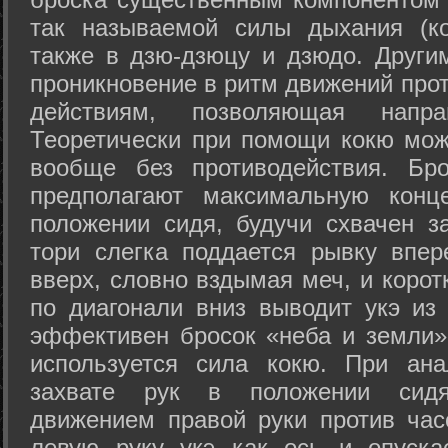
так называемой силы дыхания (ко
также в дзю-дзюцу и дзюдо. Други
проникновение в ритм движений прот
действиям, позволяющая напра
Теоретически при помощи кокю мож
вообще без противодействия. Бро
предполагают максимальную конц
положении сидя, будучи схвачен за
тори слегка поддается рывку впер
вверх, словно вздымая меч, и коро
по диагонали вниз выводит укэ из
эффективен бросок «неба и земли» (
используется сила кокю. При ан
захвате рук в положении сид
движением правой руки против час
левую руку укэ как ось и опуска