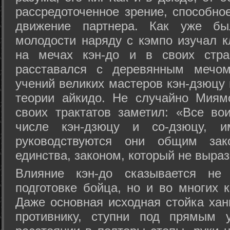
рассредоточенное зрение, способно
движение партнера. Как уже бы
молодости наряду с кэмпо изучал к
на мечах кэн-до и в своих стра
расставался с деревянным мечом 
учений великих мастеров кэн-дзюцу 
теории айкидо. Не случайно Миям
своих трактатов заметил: «Все вои
числе кэн-дзюцу и со-дзюцу, 
руководствуются они общим зак
единства, законом, который не выра
Влияние кэн-до сказывается не 
подготовке бойца, но и во многих 
Даже основная исходная стойка хан
противнику, ступни под прямым 