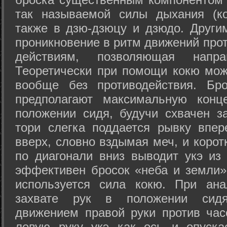
так называемой силы дыхания (ко
также в дзю-дзюцу и дзюдо. Други
проникновение в ритм движений прот
действиям, позволяющая напра
Теоретически при помощи кокю мож
вообще без противодействия. Бро
предполагают максимальную конц
положении сидя, будучи схвачен за
тори слегка поддается рывку впер
вверх, словно вздымая меч, и коро
по диагонали вниз выводит укэ из
эффективен бросок «неба и земли» (
используется сила кокю. При ан
захвате рук в положении сид
движением правой руки против час
левую руку укэ как ось и опуска