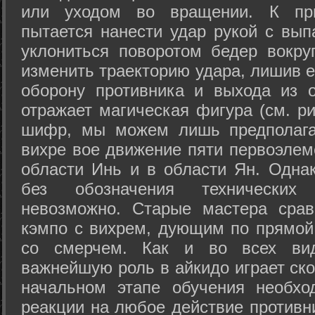
или уходом во вращении. К при
пытается нанести удар рукой с вып
уклониться поворотом бедер вокру
изменить траекторию удара, лишив е
оборону противника и выхода из 
отражает магическая фигура (см. ри
шифр, мы можем лишь предполагат
вихре вое движение пяти первоэлеме
области Инь и в области Ян. Одна
без обозначения технических
невозможно. Старые мастера срав
кэмпо с вихрем, дующим по прямой
со смерчем. Как и во всех вида
важнейшую роль в айкидо играет ско
начальном этапе обучения необхо
реакции на любое действие противн