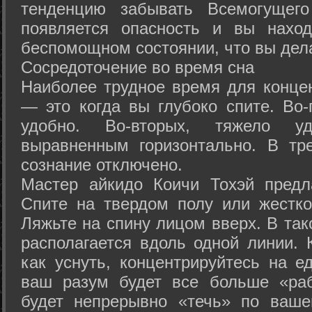
тенденцию забывать Всемогущего
появляется опасность и вы нахо
беспомощном состоянии, что вы дел
Сосредоточение во время сна
Наиболее трудное время для концен
— это когда вы глубоко спите. Во-
удобно. Во-вторых, тяжело у
выравненным горизонтально. В тр
сознание отключено.
Мастер айкидо Коичи Тохэй предл
Спите на твердом полу или жестко
Ляжьте на спину лицом вверх. В та
располагается вдоль одной линии. 
как уснуть, концентрируйтесь на е
ваш разум будет все больше «раб
будет непрерывно «течь» по ваше