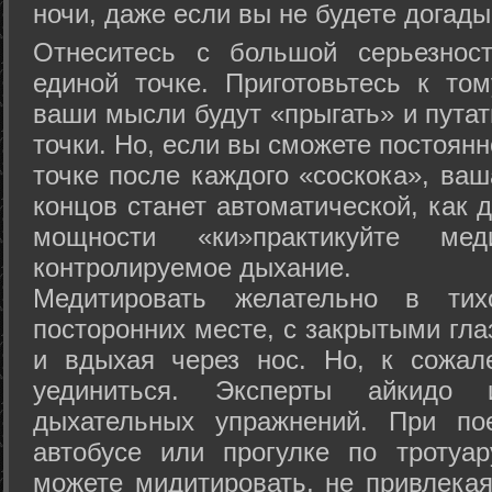
ночи, даже если вы не будете догады
Отнеситесь с большой серьезнос
единой точке. Приготовьтесь к том
ваши мысли будут «прыгать» и путат
точки. Но, если вы сможете постоян
точке после каждого «соскока», ваш
концов станет автоматической, как 
мощности «ки»практикуйте ме
контролируемое дыхание.
Медитировать желательно в тих
посторонних месте, с закрытыми гла
и вдыхая через нос. Но, к сожа
уединиться. Эксперты айкидо 
дыхательных упражнений. При по
автобусе или прогулке по тротуа
можете мидитировать, не привлека