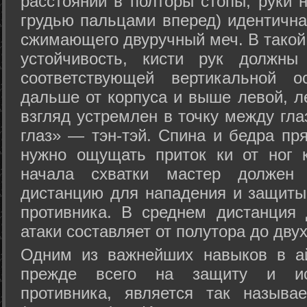
расстоянии в полторы стопы, руки 
грудью пальцами вперед) идентична
сжимающего двуручный меч. В такой
устойчивость, кисти рук должны
соответствующей вертикальной о
дальше от корпуса и выше левой, л
взгляд устремлен в точку между гла
глаз» — тэн-тэй. Спина и бедра пр
нужно ощущать приток ки от ног 
начала схватки мастер должен 
дистанцию для нападения и защиты 
противника. В среднем дистанция
атаки составляет от полутора до дву
Одним из важнейших навыков в ай
прежде всего на защиту и исп
противника, является так называ