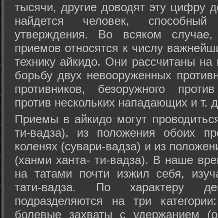
тысячи, другие доводят эту цифру д
найдется человек, способный
утверждения. Во всяком случае,
приемов относятся к числу важнейш
технику айкидо. Они рассчитаны на
борьбу двух невооруженных противн
противников, безоружного против
против нескольких нападающих и т. д
Приемы в айкидо могут проводиться
ти-вадза), из положения обоих п
коленях (сувари-вадза) и из положе
(ханми ханта- ти-вадза). В наше вр
на татами почти изжил себя, изу
тати-вадза. По характеру д
подразделяются на три категории: 
болевые захваты с удержанием (ос