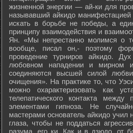
жизненной энергии — ай-ки для про
называвший айкидо манифестацией 
искать в борьбе не победы, а еди
принципу взаимодействия и взаимоо
Ян. «Мы непрестанно молимся о т
вообще, писал он,- поэтому фо
проведение турниров айкидо. Дух
любовном нападении и мирном ис
соединяются высшей силой любви
очищения». На практике то, что Уэ
можно охарактеризовать как уст
телепатического контакта между 
элементами гипноза. Не случай
мастерами основатель айкидо учил н
глаза, чтобы не поддаться агресси
разума, его ки. Как и в дзюдо, от 