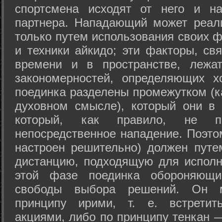
спортсмена исходят от него и на
партнера. Нападающий может реал
только путем использования своих 
и техники айкидо; эти факторы, св
времени и в пространстве, лежа
закономерностей, определяющих х
поединка разделены промежутком (ка
духовном смысле), который они в 
который, как правило, не по
непосредственное нападение. Поэто
настроен решительно) должен путе
дистанцию, подходящую для исполн
этой фазе поединка обороняющ
свободы выбора решений. Он м
принципу ирими, т. е. встретит
акциями, либо по принципу тенкан —