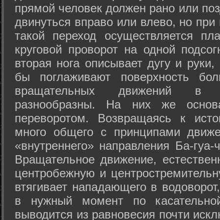
прямой человек должен рано или поз
двинуться вправо или влево, но пр
такой переход осуществляется пл
круговой проворот на одной подсог
вторая нога описывает дугу и руки,
бы поглаживают поверхность бол
вращательных движений в а
разнообразны. На них же осно
переворотом. Возвращаясь к ист
много общего с принципами движе
«внутреннего» направления Ба-гуа-
Вращательное движение, естественн
центробежную и центростремительн
втягивает нападающего в водоворот,
в нужный момент по касательной
выводится из равновесия почти иск