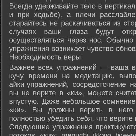
Всегда удерживайте тело в вертикал
и при ходьбе), а плечи расслабл
старайтесь не раскачиваться из сто
случаях ваши глаза будут отк
осуществляться через нос. Обычно 
упражнения возникает чувство обнов
Необходимость веры
Важнее всех упражнений — ваша в
кучу времени на медитацию, выпо
айки-упражнений, сосредоточение н
вы не верите в «ки», можете счита
впустую. Даже небольшое сомнение 
«ки». Вы должны верить в нег
полностью убедить себя, что верите 
Следующие упражнения практикуютс
потоков «ки»: menuchi ikkajo (мену