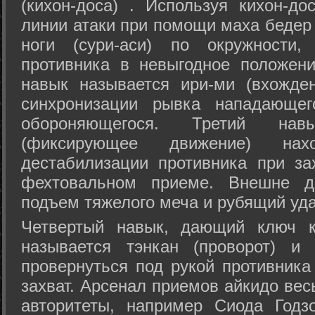
(кихон-доса) . Используя кихон-до
линии атаки при помощи маха бедер
ноги (сури-аси) по окружности
противника в невыгодное положен
навык называется ири-ми (вхожде
синхронизации рывка нападающе
обороняющегося. Третий на
(фиксирующее движение) на
дестабилизации противника при за
фехтовальном приеме. Внешне дв
подъем тяжелого меча и рубящий уда
Четвертый навык, дающий ключ к
называется тэнкан (проворот) и
провернуться под рукой противника
захват. Арсенал приемов айкидо ве
авторитеты, например Сиода Годз