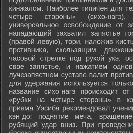
кинжалом. Наиболее типичен для те
четыре стороны» (сихо-нагэ)
универсальное освобождение от з
нападающий захватил запястье го
(правой левую), тори, наложив кист
противника, скользящим движени
часовой стрелке под рукой укэ, о
свое запястье, и нажатием одно
лучезапястном суставе валит против
для удержания используется только
название сихо-нагэ происходит от
«рубки на четыре стороны» в кэ
приема Уэсиба рекомендовал учен
кэн-до: поднятие меча, вращени
рубящий удар вниз. При проведен
броска существенным компонентом 