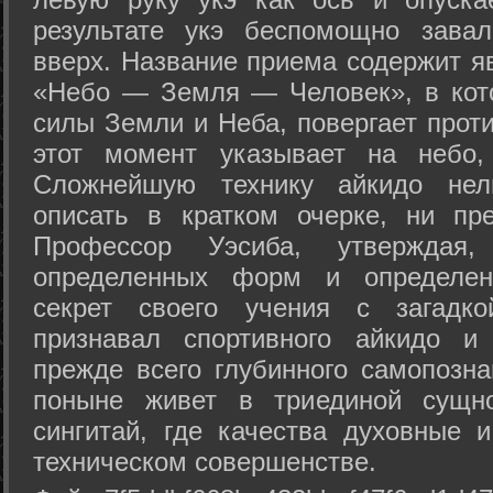
результате укэ беспомощно зава
вверх. Название приема содержит я
«Небо — Земля — Человек», в кото
силы Земли и Неба, повергает проти
этот момент указывает на небо,
Сложнейшую технику айкидо нел
описать в кратком очерке, ни пр
Профессор Уэсиба, утверждая
определенных форм и определенн
секрет своего учения с загадк
признавал спортивного айкидо и
прежде всего глубинного самопозна
поныне живет в триединой сущно
сингитай, где качества духовные 
техническом совершенстве.