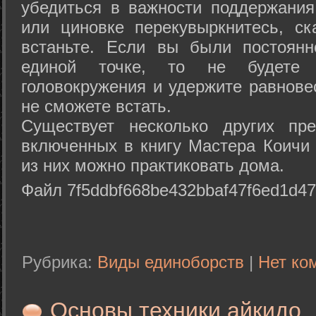
убедиться в важности поддержания
или циновке перекувыркнитесь, с
встаньте. Если вы были постоянн
единой точке, то не будете 
головокружения и удержите равнове
не сможете встать.
Существует несколько других пре
включенных в книгу Мастера Коичи 
из них можно практиковать дома.
Файл 7f5ddbf668be432bbaf47f6ed1d47
Рубрика:
Виды единоборств
|
Нет ко
Основы техники айкидо