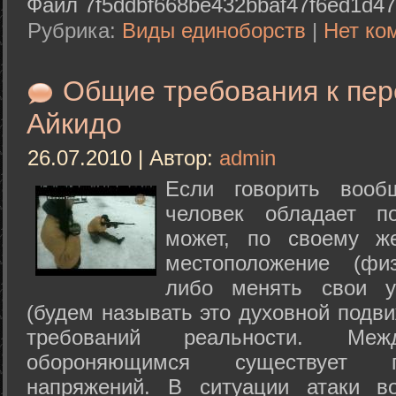
Файл 7f5ddbf668be432bbaf47f6ed1d47
Рубрика:
Виды единоборств
|
Нет ко
Общие требования к пе
Айкидо
26.07.2010 | Автор:
admin
Если говорить вооб
человек обладает п
может, по своему ж
местоположение (физ
либо менять свои у
(будем называть это духовной подв
требований реальности. М
обороняющимся существует п
напряжений. В ситуации атаки в