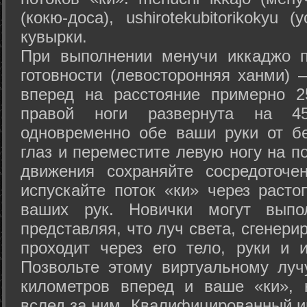
(кокю-доса), ushiro­tekubitori­kokyu 
кувырки.
При выполнении менучи иккаджо п
готовности (левосторонняя ханми) 
вперед на расстояние примерно 2
правой ноги развернута на 45
одновременно обе ваши руки от б
глаз и переместите левую ногу на п
движения сохраняйте сосредоточе
испускайте поток «ки» через раст
ваших рук. Новички могут выпол
представляя, что луч света, сгенери
проходит через его тело, руки и и
Позвольте этому виртуальному луч
километров вперед и ваше «ки», 
вслед за ним. Квалифицированный и