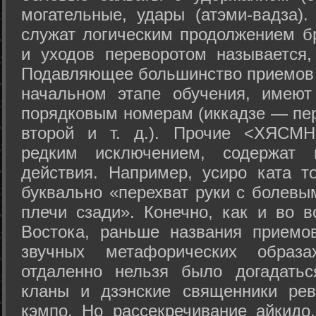
могательные, удары (атэми-вадза).
служат логическим продолжением бр
и уходов переворотом называется,
Подавляющее большинство приемов 
начальном этапе обучения, имеют
порядковым номерам (иккадзе — пер
второй и т. д.). Прочие <ХЯСМН
редким исключением, содержат 
действия. Например, усиро ката то
буквально «перехват руки с болевы
плечи сзади». Конечно, как и во в
Востока, раньше названия прием
звучных метафорических образ
отдаленно нельзя было догадатьс
кланы и дзэнские священники рев
кэмпо. Но рассекречивание айкидо,