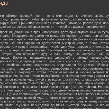
идо
ики айкидо, дающей, как и во многих видах китайского цюань-шу
о над противником любых физических данных, кроется прежде всего 
окружности. При исполнении всех захватов, блоков и бросков руки, ног
дуют по дугообразной траектории, хотя порой и в разных направлениях.
 проекция движений в трех измерениях даст ярко выраженные контур
пирали. Вращательное движение позволяет «добавить» собственный ве
ющего или перетягивающего на себя противника без боязни столкновени
удара. За счет вращения достигается быстрый уход с линии атаки
н рано или поздно остановиться, чтобы двинуться вправо или влево, н
еход осуществляется плавно. Наиболее типичен круговой проворот н
м вторая нога описывает дугу и руки, следуя за корпусом, как б
о шара. Варианты вращательных движений в айкидо чрезвычайн
дения и уходы переворотом. Возвращаясь к истокам, мы увидим здес
 в китайской школе «внутреннего» направления Ба-гуа-чжан (Восем
стественно, приводит в действие центробежную и центростремительну
адающего в водоворот, вторая отбрасывает его в нужный момент п
дится из равновесия почти исключительно скручиванием или уходом в
пытается нанести удар рукой с выпадом, достаточно слегка уклонитьс
 толчком изменить траекторию удара, лишив его силы. Идею «входа» 
й близости с ним отражает магическая фигура (см. рис monada). Не зна
ать, что здесь отражено вихре вое движение пяти первоэлементов п
ти Ян. Однако прочтение диаграммы без обозначения технических приемо
ера сравнивали простой удар в кэмпо с вихрем, дующим по прямой, 
и во всех видах воинских искусств, важнейшую роль в айкидо играе
ном этапе обучения необходимо добиться быстрой реакции на любо
мая нормальная скорость. Следующий этап — опережение для перехват