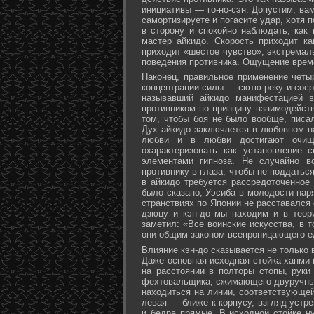
инициативы — го-но-сэн. Допустим, ва
самортизируете и погасите удар, хотя 
в сторону и спокойно наблюдать, как
мастер айкидо. Скорость приходит ка
приходит «шестое чувство», экстремал
поведения противника. Ощущение време
Наконец, правильное применение четы
концентрации силы — сютю-реку и соср
называвший айкидо манифестацией в
противником по принципу взаимодейст
том, чтобы боя не было вообще, писа
Дух айкидо заключается в любовном н
любви и в любви достигают очище
охарактеризовать как установление 
элементами гипноза. Не случайно в
противнику в глаза, чтобы не поддаться
в айкидо требуется рассредоточенное 
было сказано, Уэсиба в молодости нар
странствиях по Японии не расставался 
дзюцу и кэн-до мы находим и в теор
заметил: «Все воинские искусства, в 
они общим законом всепроницающего ед
Влияние кэн-до сказывается не только 
Даже основная исходная стойка ханми-г
на расстоянии в полторы стопы, руки
фехтовальщика, сжимающего двуручный 
находиться на линии, соответствующей
левая — ближе к корпусу, взгляд устре
и бедра прямые. В исходной стойке н