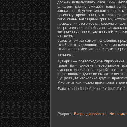
должен использовать свое «ки». Иногд
слишком крепко сжимает ваши запяс
запястьев. Другими словами, ваши м
проблему, представив, что партнера не
кокю очень наглядный пример, которы
проведении этого теста позвольте партн
сопротивлялся вашей силе насколько м
захваченных запястьях попытайтесь сил
на месте.
Затем в том же самом положении, предс
то объекта, удаленного на многие кил
то легко переместите ваши руки вперед
Техника 1
Кувырки — превосходное упражнение, 
траве или циновке перекувыркните
сконцентрированы на единой точке, то
в противном случае не сможете встать.
Существует несколько других превосх
Многие из них можно практиковать дома
Файл 7f5ddbf668be432bbaf47f6ed1d47c4b
Рубрика:
Виды единоборств
|
Нет комме