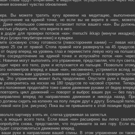
ения возникает чувство обновления.
ра. Вы можете тратить кучу времени на медитацию, выполнени
средоточение на единой точке, но если вы не верите в «ки», может
ю. Даже небольшое сомнение остановит поток вашего «ки». Вы должн
остью убедить себя, что верите в него.
 додзе для проверки потоков «ки»: menuchi ikkajo (менучи иккаджо)
­kokyu (усиро-текубитори-кокю) и кувырки.
ите основную стоку готовности (левосторонняя ханми) — левая ног
ерно 25 см от правой. Стопа правой ноги развернута на 45 градусов
от бедер вперед на уровень глаз и переместите левую ногу на полшаг
те сосредоточение на единой точке и испускайте поток «ки» чере
 Новички могут выполнять это упражнение, представляя, что луч света
одит через его тело, руки и испускается из пальцев. Позвольте этом
ого километров вперед и ваше «ки», несомненно, устремится вслед з
ожет помочь вам удержать внимание на единой точке и проверить пото
ад. Это упражнение может быть продолжено. Опустите руки к бедрам
м развернитесь на носках на 180 градусов по часовой стрелке. Тепер
того положения проделайте тоже самое движение руками от бедер впере
 повторять цикл движений — поворот и выброс ваших рук — без пауз
направлено вперед по направлению движения и никогда назад. Пр
р должны сидеть на коленях на полу лицом друг к другу. Больщой пале
евой ноги (см. рисунок). Пока вы не привыкните к этой позиции будет
вольте партнеру взять их, слегка удерживая за запястья.
ми, а мощью всего тела. Если ваше «ки» расширено вы легко свалит
опробуйте снова, представляя, что поднимаете за низ гору. Если в
 будет сопротивляться движению вперед.
а ваши руки в направлении вашей спины. В этом упражнении он такж