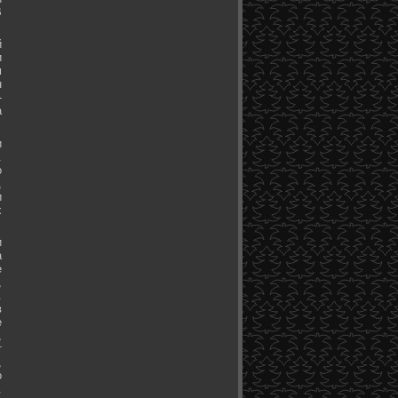
В
й
и
м
н
-
а
и
.
о
,
и
х
и
а
е
,
.
в
е
,
т
,
о
.