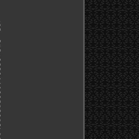
,
в
и
ы
с
я
.
о
а
ы
о
ь
ь
ю
о
о
я
в
я
о
в
а
т
е
а