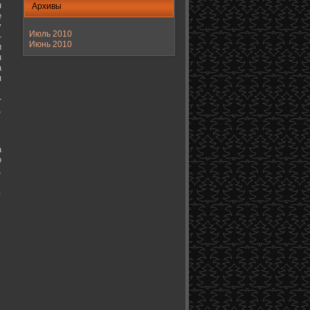
н
Архивы
е
у
Июль 2010
-
Июнь 2010
и
н
а
я
-
,
а
о
,
.