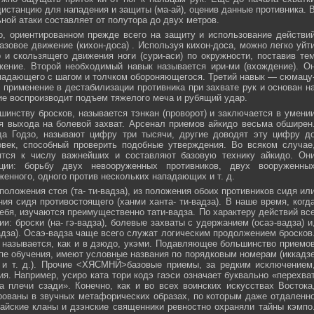
истанцию для нападения и защиты (ма-ай), оценив данные противника. 
ной атаки составляет от полутора до двух метров.
, ориентированном прежде всего на защиту и использование действи
азовое движение (кихон-доса) . Используя кихон-доса, можно легко уйт
и скользящего движения ноги (сури-аси) по окружности, поставив те
жение. Второй необходимый навык называется ири-ми (вхождение). О
падающего с шагом и толчком обороняющегося. Третий навык — сюмацу
применение в дестабилизации противника при захвате рук и основан н
е воспроизводит подъем тяжелого меча и рубящий удар.
инству бросков, называется тэнкан (проворот) и заключается в умени
я выхода на болевой захват. Арсенал приемов айкидо весьма обширен
да Годзо, называют цифру три тысячи, другие доводят эту цифру д
овек, способный проверить подобные утверждения. Во всяком случае
ятся к числу важнейших и составляют базовую технику айкидо. Он
ции: борьбу двух невооруженных противников, двух вооруженны
женного, одного против нескольких нападающих и т. д.
положения стоя (та- ти-вадза), из положения обоих противников сидя ил
ния сидя противостоящего (ханми ханта- ти-вадза). В наше время, когд
ебя, изучаются преимущественно тати-вадза. По характеру действий вс
и: броски (на- гэ-вадза), болевые захваты с удержанием (осаэ-вадза) и
адза). Осаэ-вадза чаще всего служат логическим продолжением бросков
 называется, как и в дзюдо, укэми. Подавляющее большинство приемо
пе обучения, имеют условные названия по порядковым номерам (иккадз
 и т. д.). Прочие <ХЯСМНЙ>базовые приемы, за редким исключением
я. Например, усиро ката тори кодэ гаэси означает буквально «перехва
 плечи сзади». Конечно, как и во всех воинских искусствах Востока
ованы в звучных метафорических образах, по которым даже отдаленн
айские кланы и дзэнские священники ревностно охраняли тайны кэмпо