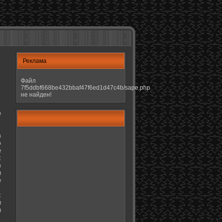
Реклама
Файл
7f5ddbf668be432bbaf47f6ed1d47c4b/sape.php
не найден!
е
в
ю
е
х
в
и
е
х
и
н