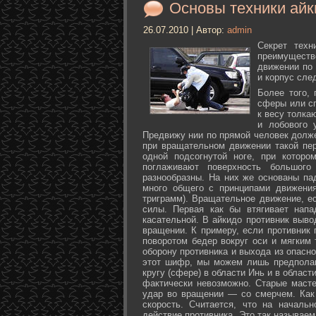
Основы техники айк
26.07.2010 | Автор:
admin
Секрет техн
преимуществ
движении по 
и корпус сле
Более того,
сферы или с
к весу толка
и лобового 
Предвижу нии по прямой человек долже
при вращательном движении такой пер
одной подсогнутой ноге, при которо
поглаживают поверхность большог
разнообразны. На них же основаны па
много общего с принципами движения
триграмм). Вращательное движение, е
силы. Первая как бы втягивает нап
касательной. В айкидо противник выво
вращении. К примеру, если противник 
поворотом бедер вокруг оси и мягким
оборону противника и выхода из опасно
этот шифр, мы можем лишь предполаг
кругу (сфере) в области Инь и в облас
фактически невозможно. Старые маст
удар во вращении — со смерчем. Как 
скорость. Считается, что на началь
действие противника. Это так называе