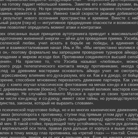
м на голову падает небольшой камень. Заметив его и поймав руками, в
подвергнетесь риску. Но при опережении вы сможете заранее отклонитьс
 камень врежется в землю. Именно такой скорости реакции добиваетс
к результат нового осознания пространства и времени. Вместе с не
ьный разум (гоку-и) — интуитивное предвидение опасности и возможног
ни позволяет определить момент атаки и контратаки.
рех описанных выше принципов аутотренинга приводит к максимально
едоточению жизненной энергии — ай-ки для проведения приема. Уэсиба
селенской любви, учил искать в борьбе не победы, а единения 
вия и взаимоотталкивания начал Инь и Ян. «Мы непрестанно молимся 
л он,- поэтому формально мы запрещаем проведение турниров айкидо
ападении и мирном исходе боя. Противники соединяются высшей сило
ния». На практике то, что Уэсиба называл «любовью», можн
своего рода телепатического контакта между противниками, иногда 
след за древними мастерами основатель айкидо учил не смотрет
 агрессивному влиянию его духа-разума, его ки. Как и в дзюдо, от бойц
зрение, способное мгновенно перехватить движение партнера. Как уж
яду с кэмпо изучал классическое фехтование на мечах кэн-до и в свои
с деревянным мечом (боккэн). Отго- лоски учений великих мастеров кэн
ии айкидо. Не случайно Миямото Мусаси в одном из своих трактато
том числе кэн-дзюцу и со-дзюцу, имеют свои тайны, но руководствуютс
инства, законом, который не выразить словами».
в психической подготовке бойца, но и во многих канонических движениях
амаэ (вполоборота к противнику, ступни под прямым углом друг к друг
 на разных уровнях перед грудью пальцами вперед) идентична стойк
меч. В такой стойке, придающей телу устойчивость, кисти рук должн
 вертикальной оси тела, правая рука дальше от корпуса и выше левой
млен в точку между глаз противника, на «третий глаз» — тэн-тэй. Спин
ужно ощущать приток ки от ног к пальцам рук. Еще до начала схватк