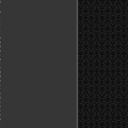
а
я
,
т
с
,
,
м
а
и
а
с
а
т
л
и
й
о
ь
т
е
и
к
в
э
е
ы
.
.