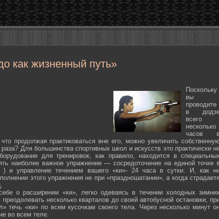
до как жизненный путь»
Поскольку
вы
проводите
в додз
всего
несколько
часов 
 что продолжая практиковаться вне его, можно увеличить собственну
 раза? Для большинства спортивных школ и искусств это практически н
борудование для тренировок, как правило, находится в специальны
ять наиболее важное упражнение — сосредоточение на единой точке 
ten ) и управление течением вашего «ки»- 24 часа в сутки. И, как н
полнении этого упражнения не при «праздношатании», а когда страдает
.
себе о расширении «ки», легко одеваясь в течении холодных зимни
 преодолевать несколько кварталов до своей автобусной остановки, пр
л» течь «ки» по всем кусочкам своего тела. Через несколько минут о
ие во всем теле.