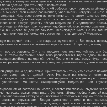
мужчину и женщину, кутающихся в тяжелые теплые пальто и стучащи
ел легко одетым, при этом еще и насвистывал…
тывает серьезные головные боли. «Я забросил свои тренировки айкидо 
ь в бизнесе. Мой бизнес расширился, увеличились нагрузки на мозг, 
о леденцы. Некоторое время аспирин помогал, но затем головные бол
жительными. Даже четыре или пять пилюль не могли заглушит
новил свою старую практику айкидо медитации. Я медитировал часам
оего недуга» Айкидо, практикуемое подобным образом, можно сравнить 
тно, вы имеете тенденцию забывать Всемогущего Бога. Но как тольк
 в «шатком» или беспомощном состоянии, что вы делаете? Молитесь.
ции на единой точке — это когда вы глубоко спите. Во-первых, потом
ерживать свое тело выравненным горизонтально. В третьих, потому чт
ет простое решение. Спите на твердом полу или жесткой постели бе
рх. В таком положении ваше тело располагается вдоль одной линии
 концентрируйтесь на единой точке. Постепенно ваш разум будет вс
ет непрерывно «течь» по вашему телу на протяжении ночи, даже если в
онцентрации на единой точке. Приготовьтесь к тому, что с самого начал
ться, уводя вас от единой точки. Но, если вы сможете постоянн
е каждого «соскока», ваша концентрация в конце-концов стане
я увеличения мощности «ки»практикуйте медитацию или глубок
лированном от посторонних месте, с закрытыми глазами, выдыхая чере
нию, мы редко можем уединиться. Эксперты айкидо изобрели другой ви
в переполненном автобусе или прогулке по тротуару в людской толпе в
я внимания окружающих. Всегда удерживайте тело в вертикально
плечи расслабленными. Если вы идете, старайтесь не раскачиваться и
ваши глаза будут открытыми, а выдох-вдох осуществляться через нос