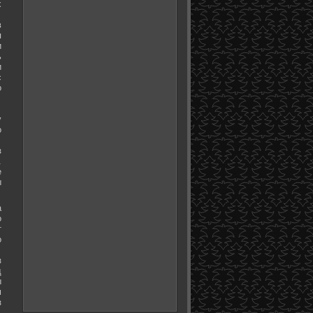
х
в
я
и
ь
и
с
о
у
о
з
.
е
ы
а
о
т
о
з
д
ы
м
з
.