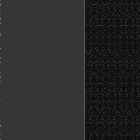
ы
я
я
й
о
й
,
с
о
.
й
о
с
ь
а
е
х
-
в
я
.
у
е
ы
,
а
и