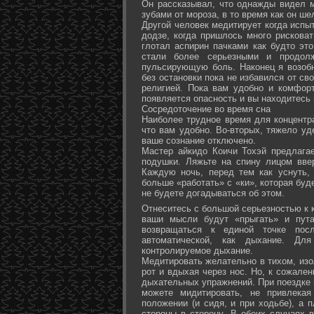
Он рассказывал, что однажды видел 
зубами от мороза, в то время как он ш
Другой человек медитирует когда испы
додзе, когда пришлось много рисковат
глотал аспирин пачками как будто эт
стали более серьезными и продол
пульсирующую боль. Наконец я возоб
без остановки пока не избавился от св
религией. Пока вам удобно и комфор
появляется опасность и вы находитесь
Сосредоточение во время сна
Наиболее трудное время для концентра
что вам удобно. Во-вторых, тяжело уд
ваше сознание отключено.
Мастер айкидо Коичи Тохэй предлага
подушки. Ляжьте на спину лицом вве
Каждую ночь, перед тем как уснуть,
больше «работать» с «ки», которая буд
не будете догадываться об этом.
Отнеситесь с большой серьезностью к к
ваши мысли будут «прыгать» и пута
возвращаться к единой точке посл
автоматической, как дыхание. Дл
контролируемое дыхание.
Медитировать желательно в тихом, изо
рот и вдыхая через нос. Но, к сожале
дыхательных упражнений. При поездке 
можете мидитировать, не привлека
положении (и сидя, и при ходьбе), а 
стороны в сторону. В обоих случаях 