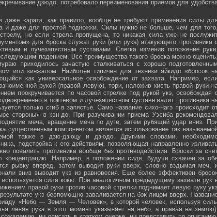
секречивание дзюдо, потребовало переименования приемов для удобств
и даже каратэ, как правило, вообще не требуют применения силы дл
а и даже для простой подножки. Силы нужно не больше, чем для того
стрелу, но если стрела пропущена, то никакая сила уже не послужи
ументом» для броска служат руки (или рука) атакующего противника 
тевым и лучезапястным суставами. Слегка изменив положение руки
оследующим падением. Все преимущества такого броска можно оценить
мураю приходилось зачастую сталкиваться с хорошо подготовленны
ечом или кинжалом. Наиболее типичен для техники айкидо «бросок н
яющийся как универсальное освобождение от захвата. Например, есл
зноименной рукой (правой левую), тори, наложив кисть правой руки н
нием прокручивается по часовой стрелке под рукой укэ, освобождая 
 одновременно в локтевом и лучезапястном суставе валит противника н
зуется только сгиб в запястье. Само название сихо-нагэ происходит о
ыре стороны» в кэн-до. При разучивании приема Уэсиба рекомендова
поднятие меча, вращение меча по дуге, затем рубящий удар вниз. Пр
ка существенным компонентом является использование так называемо
зуемой также в дзю-дзюцу и дзюдо. Другими словами, необходим
ника, подстройка к его действиям, позволяющая направленно изливат
жно повалить противника вообще без противодействия. Броски за сче
ю концентрацию. Например, в положении сидя, будучи схвачен за об
ется рывку вперед, затем выводит руки вверх, словно вздымая меч, 
онали вниз выводит укэ из равновесия. Еще более эффективен бросо
же используется сила кокю. При аналогичном предыдущему захвате рук 
жением правой руки против часовой стрелки поднимает левую руку ук
 результате укэ беспомощно заваливается на бок лицом вверх. Названи
риаду «Небо — Земля — Человек», в которой человек, используя сил
чья левая рука в этот момент указывает на небо, а правая на землю)
сожалению, ни описать в кратком очерке, ни представить по описанию