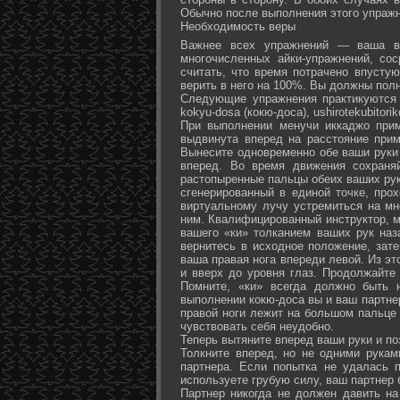
Обычно после выполнения этого упражн
Необходимость веры
Важнее всех упражнений — ваша ве
многочисленных айки-упражнений, со
считать, что время потрачено впусту
верить в него на 100%. Вы должны полн
Следующие упражнения практикуются в
kokyu-dosa (кокю-доса), ushiro­tekubitori
При выполнении менучи иккаджо прим
выдвинута вперед на расстояние прим
Вынесите одновременно обе ваши руки 
вперед. Во время движения сохраняй
растопыренные пальцы обеих ваших рук.
сгенерированный в единой точке, прох
виртуальному лучу устремиться на мн
ним. Квалифицированный инструктор, м
вашего «ки» толканием ваших рук наз
вернитесь в исходное положение, зате
ваша правая нога впереди левой. Из э
и вверх до уровня глаз. Продолжайте
Помните, «ки» всегда должно быть 
выполнении кокю-доса вы и ваш партне
правой ноги лежит на большом пальце л
чувствовать себя неудобно.
Теперь вытяните вперед ваши руки и поз
Толкните вперед, но не одними рука
партнера. Если попытка не удалась п
используете грубую силу, ваш партнер
Партнер никогда не должен давить н