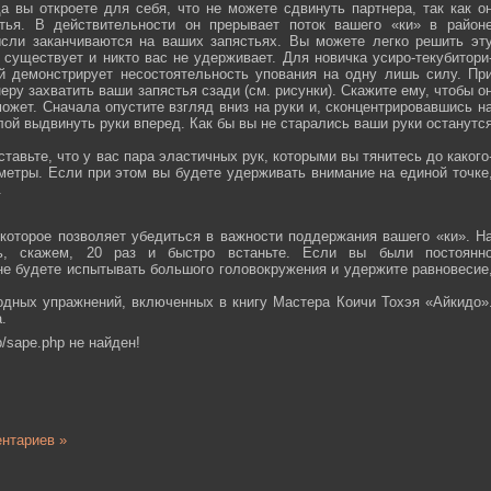
а вы откроете для себя, что не можете сдвинуть партнера, так как о
тья. В действительности он прерывает поток вашего «ки» в район
ысли заканчиваются на ваших запястьях. Вы можете легко решить эт
 существует и никто вас не удерживает. Для новичка усиро-текубитори
й демонстрирует несостоятельность упования на одну лишь силу. Пр
еру захватить ваши запястья сзади (см. рисунки). Скажите ему, чтобы о
ожет. Сначала опустите взгляд вниз на руки и, сконцентрировавшись н
ой выдвинуть руки вперед. Как бы вы не старались ваши руки останутс
тавьте, что у вас пара эластичных рук, которыми вы тянитесь до какого
ометры. Если при этом вы будете удерживать внимание на единой точке
.
которое позволяет убедиться в важности поддержания вашего «ки». Н
сь, скажем, 20 раз и быстро встаньте. Если вы были постоянн
 не будете испытывать большого головокружения и удержите равновесие
одных упражнений, включенных в книгу Мастера Коичи Тохэя «Айкидо»
.
/sape.php не найден!
нтариев »