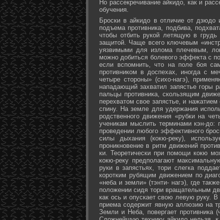
Но рассекречивание айкидо, как и рас
обучения.
Броски в айкидо в отличие от дзюдо 
подъема противника, подбива, подхват
чтобы отбить рукой летящую в грудь 
защитой. Чаще всего ключевым «инстр
уязвимыми для излома плечевым, лок
можно добиться болевого эффекта с п
если вспомнить, что на поле боя са
противником в доспехах, иногда с м
четыре стороны» (сихо-нагэ), примен
нападающий захватил запястье горы ра
пальцы противника, скользящим движе
перехватом свое запястье, и нажатием
спину. На земле для удержания исполь
родственного движения «рубки на чет
ученикам мыслить терминами кэн-до: 
проведении любого эффективного брос
силы дыхания (кокю-реку), исполь
проникновение в ритм движений против
ки. Теоретически при помощи кокю мо
кокю-реку предполагают максимальну
руки в запястьях, тори слегка подда
коротким рубящим движением по диаг
«неба и земли» (тэнти- нагэ), где так
положении сидя тори вращательным дви
как ось и опускает свою левую руку. В
приема содержит явную аллюзию на т
Земли и Неба, повергает противника (
Сложнейшую технику айкидо нельзя, к 