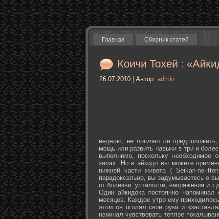
Главная
Сборник статей
Коичи Тохей : «Айки
26.07.2010 | Автор:
admin
неделю, не логично ли предположить,
мощь или развить навыки в три и более
выполнимо, поскольку необходимое о
залах. Но в айкидо вы можете примен
нижней части живота ( Seikan-­no-­it
парадоксально, вы задумываетесь о вы
от болезни, усталости, напряжения и т.д
Один айкидока постоянно напоминал 
месяцев. Каждое утро ему приходилось
этом он оголял свои руки и «заставля
начинал чувствовать теплое покалыван