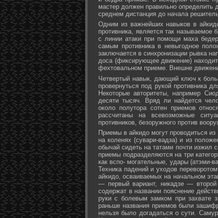
мастер должен правильно определить д
среднем дистанция до начала решитель
Одним из важнейших навыков в айкидо
противника, является так называемое б
с линии атаки при помощи маха бедер 
самым противника в невыгодное поло
заключается в синхронизации рывка на
доса (фиксирующее движение) находит 
фехтовальном приеме. Внешне движени
Четвертый навык, дающий ключ к больш
провернуться под рукой противника дл
Некоторые авторитеты, например Сио
десяти тысяч. Вряд ли найдется чел
около полутора сотен приемов относ
рассчитаны на всевозможные ситуа
противников, безоружного против воору
Приемы в айкидо могут проводиться из 
на коленях (сувари-вадза) и из положе
обычай сидеть на татами почти изжил с
приемы подразделяются на три категори
как вспо- могательные, удары (атэми-в
Техника падений и уходов переворотом
айкидо, осваиваемых на начальном эта
— первый вариант, никадзе — второй
содержат в названии пояснение действи
руки с болевым замком при захвате за
раньше названия приемов были зашифр
нельзя было догадаться о сути. Самур