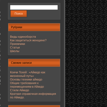
е
е
ы
,
Рубрики
а
Виды единоборств
.
Как защититься женщине?
а
Приемчики
з
Статьи
,
Школы
у
а
к
,
Свежие записи
ь
д
Коичи Тохей : «Айкидо как
.
жизненный путь»
и
Основы техники айкидо
ц
Общие требования к
е
перемещениям в Айкидо
Стили Айкидо
Краткая справочная информация
е
по Айкидо.
ы
е