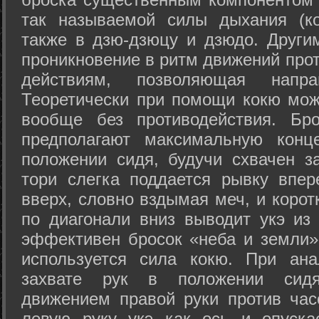
так называемой силы дыхания (ко
также в дзю-дзюцу и дзюдо. Други
проникновение в ритм движений прот
действиям, позволяющая напра
Теоретически при помощи кокю мож
вообще без противодействия. Бро
предполагают максимальную конц
положении сидя, будучи схвачен за
тори слегка поддается рывку впер
вверх, словно вздымая меч, и коро
по диагонали вниз выводит укэ из
эффективен бросок «неба и земли» (
используется сила кокю. При ан
захвате рук в положении сид
движением правой руки против час
левую руку укэ как ось и опуска