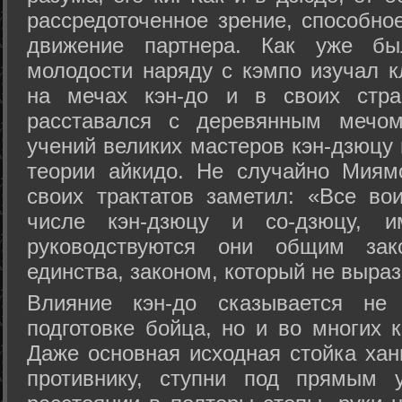
рассредоточенное зрение, способно
движение партнера. Как уже бы
молодости наряду с кэмпо изучал к
на мечах кэн-до и в своих стра
расставался с деревянным мечом 
учений великих мастеров кэн-дзюцу 
теории айкидо. Не случайно Миям
своих трактатов заметил: «Все вои
числе кэн-дзюцу и со-дзюцу, 
руководствуются они общим зак
единства, законом, который не выра
Влияние кэн-до сказывается не 
подготовке бойца, но и во многих 
Даже основная исходная стойка хан
противнику, ступни под прямым 