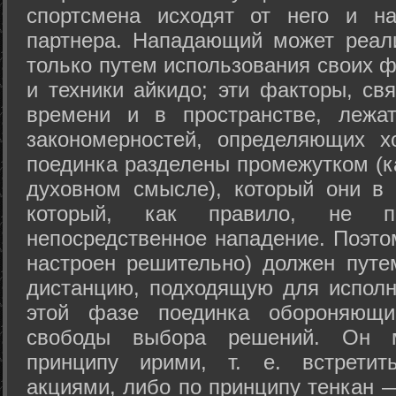
спортсмена исходят от него и на
партнера. Нападающий может реал
только путем использования своих 
и техники айкидо; эти факторы, св
времени и в пространстве, лежа
закономерностей, определяющих х
поединка разделены промежутком (ка
духовном смысле), который они в 
который, как правило, не по
непосредственное нападение. Поэто
настроен решительно) должен путе
дистанцию, подходящую для исполн
этой фазе поединка обороняющ
свободы выбора решений. Он м
принципу ирими, т. е. встретит
акциями, либо по принципу тенкан —