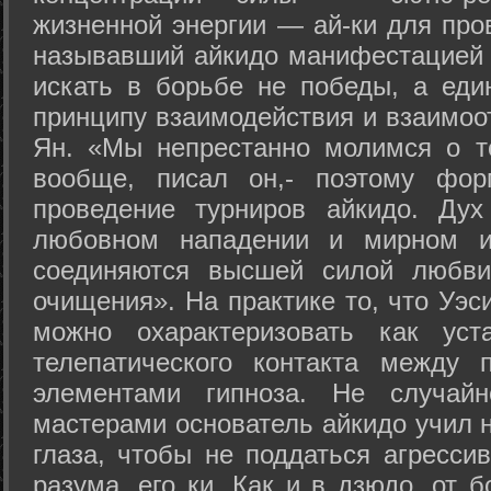
жизненной энергии — ай-ки для про
называвший айкидо манифестацией 
искать в борьбе не победы, а еди
принципу взаимодействия и взаимоо
Ян. «Мы непрестанно молимся о т
вообще, писал он,- поэтому фо
проведение турниров айкидо. Дух
любовном нападении и мирном ис
соединяются высшей силой любви
очищения». На практике то, что Уэ
можно охарактеризовать как уст
телепатического контакта между 
элементами гипноза. Не случай
мастерами основатель айкидо учил н
глаза, чтобы не поддаться агресси
разума, его ки. Как и в дзюдо, от 