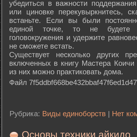
убедиться в важности поддержания
или циновке перекувыркнитесь, с
встаньте. Если вы были постоянн
единой точке, то не будете 
головокружения и удержите равнове
не сможете встать.
Существует несколько других пре
включенных в книгу Мастера Коичи 
из них можно практиковать дома.
Файл 7f5ddbf668be432bbaf47f6ed1d47
Рубрика:
Виды единоборств
|
Нет ко
Основы техники айкидо