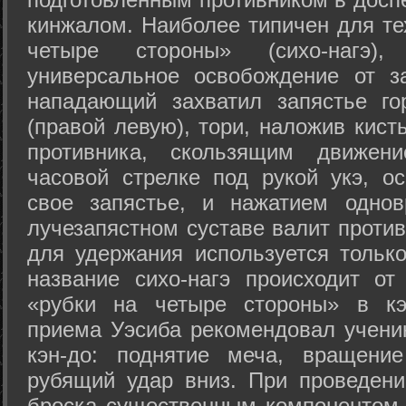
кинжалом. Наиболее типичен для те
четыре стороны» (сихо-нагэ)
универсальное освобождение от з
нападающий захватил запястье го
(правой левую), тори, наложив кист
противника, скользящим движени
часовой стрелке под рукой укэ, о
свое запястье, и нажатием одно
лучезапястном суставе валит против
для удержания используется только
название сихо-нагэ происходит от
«рубки на четыре стороны» в кэ
приема Уэсиба рекомендовал учен
кэн-до: поднятие меча, вращени
рубящий удар вниз. При проведен
броска существенным компонентом 