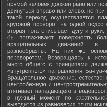
прямой человек должен рано или поз
двинуться вправо или влево, но пр
такой переход осуществляется пл
круговой проворот на одной подсог
вторая нога описывает дугу и руки,
бы поглаживают поверхность бол
вращательных движений в а
разнообразны. На них же осно
переворотом. Возвращаясь к ист
много общего с принципами движе
«внутреннего» направления Ба-гуа-
Вращательное движение, естественн
центробежную и центростремительн
втягивает нападающего в водоворот,
в нужный момент по касательной
выводится из равновесия почти иск