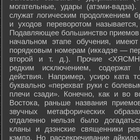
могательные, удары (атэми-вадза).
служат логическим продолжением бр
и уходов переворотом называется,
Подавляющее большинство приемов 
начальном этапе обучения, имеют
порядковым номерам (иккадзе — пер
второй и т. д.). Прочие <ХЯСМН
редким исключением, содержат 
действия. Например, усиро ката то
буквально «перехват руки с болевы
плечи сзади». Конечно, как и во в
Востока, раньше названия прием
звучных метафорических образ
отдаленно нельзя было догадатьс
кланы и дзэнские священники рев
кэмпо. Но рассекречивание айкидо,