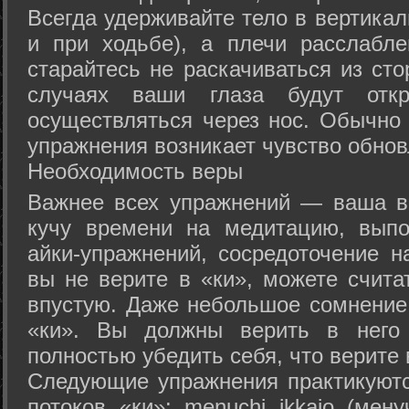
Всегда удерживайте тело в вертикал
и при ходьбе), а плечи расслабл
старайтесь не раскачиваться из сто
случаях ваши глаза будут отк
осуществляться через нос. Обычно 
упражнения возникает чувство обнов
Необходимость веры
Важнее всех упражнений — ваша в
кучу времени на медитацию, выпо
айки-упражнений, сосредоточение н
вы не верите в «ки», можете счита
впустую. Даже небольшое сомнение 
«ки». Вы должны верить в нег
полностью убедить себя, что верите 
Следующие упражнения практикуютс
потоков «ки»: menuchi ikkajo (мену