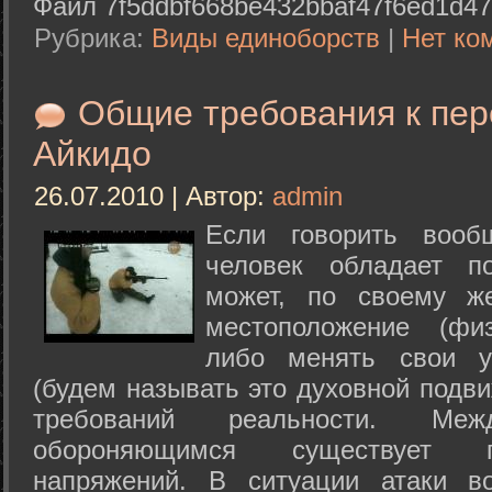
Файл 7f5ddbf668be432bbaf47f6ed1d47
Рубрика:
Виды единоборств
|
Нет ко
Общие требования к пе
Айкидо
26.07.2010 | Автор:
admin
Если говорить вооб
человек обладает п
может, по своему ж
местоположение (физ
либо менять свои у
(будем называть это духовной подв
требований реальности. М
обороняющимся существует п
напряжений. В ситуации атаки в