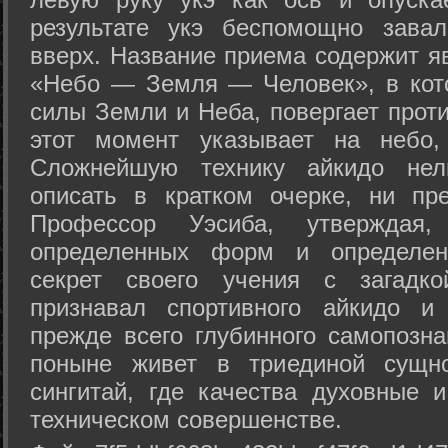
результате укэ беспомощно зава
вверх. Название приема содержит я
«Небо — Земля — Человек», в кото
силы Земли и Неба, повергает проти
этот момент указывает на небо,
Сложнейшую технику айкидо нел
описать в кратком очерке, ни пр
Профессор Уэсиба, утверждая
определенных форм и определенн
секрет своего учения с загадк
признавал спортивного айкидо и
прежде всего глубинного самопозна
поныне живет в триединой сущно
сингитай, где качества духовные 
техническом совершенстве.