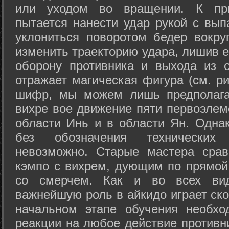
или уходом во вращении. К при
пытается нанести удар рукой с вып
уклониться поворотом бедер вокру
изменить траекторию удара, лишив е
оборону противника и выхода из 
отражает магическая фигура (см. ри
шифр, мы можем лишь предполагат
вихре вое движение пяти первоэлеме
области Инь и в области Ян. Одна
без обозначения технических
невозможно. Старые мастера срав
кэмпо с вихрем, дующим по прямой
со смерчем. Как и во всех вида
важнейшую роль в айкидо играет ско
начальном этапе обучения необхо
реакции на любое действие противн