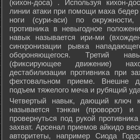
(кихон-доса) . Используя кихон-до
линии атаки при помощи маха бедер
ноги (сури-аси) по окружности
противника в невыгодное положен
навык называется ири-ми (вхожде
синхронизации рывка нападающе
обороняющегося. Третий на
(фиксирующее движение) на
дестабилизации противника при за
фехтовальном приеме. Внешне дв
подъем тяжелого меча и рубящий уда
Четвертый навык, дающий ключ к
называется тэнкан (проворот) и
провернуться под рукой противника
захват. Арсенал приемов айкидо ве
авторитеты, например Сиода Годз