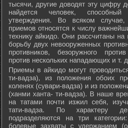
тысячи, другие доводят эту цифру д
найдется человек, способный
утверждения. Во всяком случае,
приемов относятся к числу важнейш
технику айкидо. Они рассчитаны на
борьбу двух невооруженных противн
противников, безоружного против
против нескольких нападающих и т. д
Приемы в айкидо могут проводиться
ти-вадза), из положения обоих п
коленях (сувари-вадза) и из положе
(ханми ханта- ти-вадза). В наше вр
на татами почти изжил себя, изу
тати-вадза. По характеру д
подразделяются на три категории: 
болевые захваты с удержанием (ос