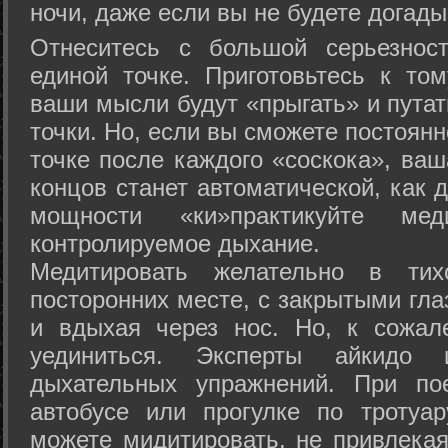
ночи, даже если вы не будете догады
Отнеситесь с большой серьезнос
единой точке. Приготовьтесь к том
ваши мысли будут «прыгать» и путат
точки. Но, если вы сможете постоян
точке после каждого «соскока», ваш
концов станет автоматической, как 
мощности «ки»практикуйте ме
контролируемое дыхание.
Медитировать желательно в тих
посторонних месте, с закрытыми гла
и вдыхая через нос. Но, к сожа
уединиться. Эксперты айкидо 
дыхательных упражнений. При по
автобусе или прогулке по тротуа
можете мидитировать, не привлека