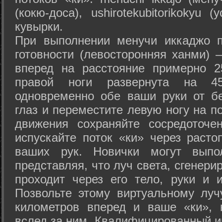
(кокю-доса), ushiro­tekubitori­kokyu 
кувырки.
При выполнении менучи иккаджо п
готовности (левосторонняя ханми) 
вперед на расстояние примерно 2
правой ноги развернута на 45
одновременно обе ваши руки от б
глаз и переместите левую ногу на п
движения сохраняйте сосредоточе
испускайте поток «ки» через раст
ваших рук. Новички могут выпол
представляя, что луч света, сгенери
проходит через его тело, руки и и
Позвольте этому виртуальному луч
километров вперед и ваше «ки», 
вслед за ним. Квалифицированный и