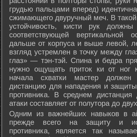
расстоянии в полторы стопы, руки 
грудью пальцами вперед) идентична
сжимающего двуручный меч. В такой
устойчивость, кисти рук должны
соответствующей вертикальной о
дальше от корпуса и выше левой, л
взгляд устремлен в точку между гла
глаз» — тэн-тэй. Спина и бедра пр
нужно ощущать приток ки от ног 
начала схватки мастер должен 
дистанцию для нападения и защиты 
противника. В среднем дистанция
атаки составляет от полутора до дву
Одним из важнейших навыков в ай
прежде всего на защиту и исп
противника, является так называ