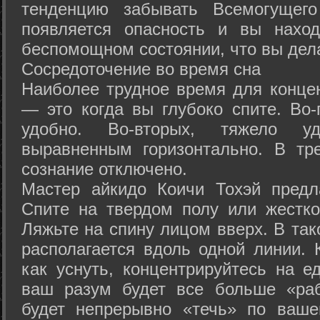
тенденцию забывать Всемогущего
появляется опасность и вы нахо
беспомощном состоянии, что вы дел
Сосредоточение во время сна
Наиболее трудное время для концен
— это когда вы глубоко спите. Во-
удобно. Во-вторых, тяжело у
выравненным горизонтально. В тр
сознание отключено.
Мастер айкидо Коичи Тохэй предл
Спите на твердом полу или жестко
Ляжьте на спину лицом вверх. В та
располагается вдоль одной линии. 
как уснуть, концентрируйтесь на е
ваш разум будет все больше «раб
будет непрерывно «течь» по ваше