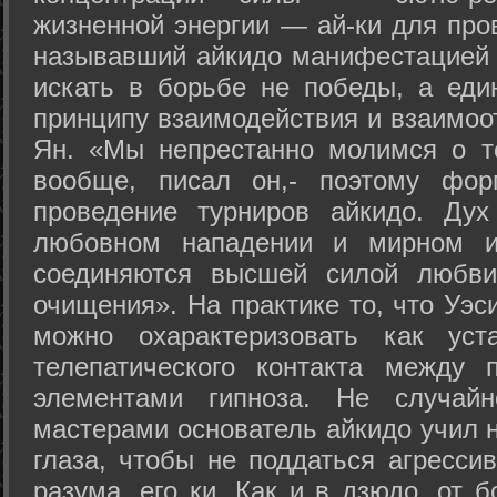
жизненной энергии — ай-ки для про
называвший айкидо манифестацией 
искать в борьбе не победы, а еди
принципу взаимодействия и взаимоо
Ян. «Мы непрестанно молимся о т
вообще, писал он,- поэтому фо
проведение турниров айкидо. Дух
любовном нападении и мирном ис
соединяются высшей силой любви
очищения». На практике то, что Уэ
можно охарактеризовать как уст
телепатического контакта между 
элементами гипноза. Не случай
мастерами основатель айкидо учил н
глаза, чтобы не поддаться агресси
разума, его ки. Как и в дзюдо, от 