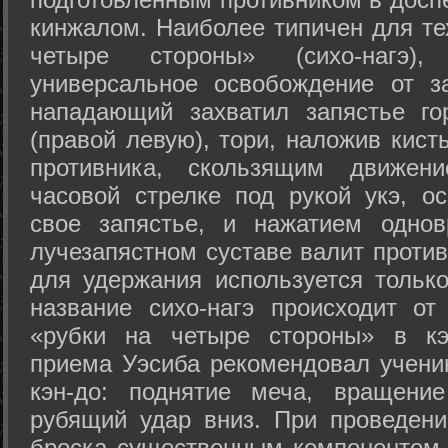
кинжалом. Наиболее типичен для те
четыре стороны» (сихо-нагэ)
универсальное освобождение от з
нападающий захватил запястье го
(правой левую), тори, наложив кист
противника, скользящим движени
часовой стрелке под рукой укэ, о
свое запястье, и нажатием одно
лучезапястном суставе валит против
для удержания используется только
название сихо-нагэ происходит от
«рубки на четыре стороны» в кэ
приема Уэсиба рекомендовал учен
кэн-до: поднятие меча, вращени
рубящий удар вниз. При проведен
броска существенным компонентом 