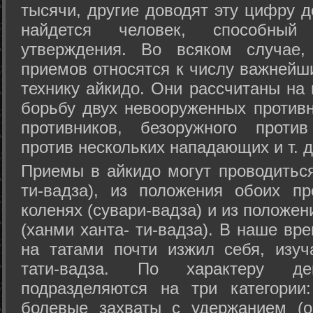
тысячи, другие доводят эту цифру д
найдется человек, способный
утверждения. Во всяком случае,
приемов относятся к числу важнейш
технику айкидо. Они рассчитаны на
борьбу двух невооруженных противн
противников, безоружного против
против нескольких нападающих и т. д
Приемы в айкидо могут проводиться
ти-вадза), из положения обоих п
коленях (сувари-вадза) и из положе
(ханми ханта- ти-вадза). В наше вр
на татами почти изжил себя, изу
тати-вадза. По характеру д
подразделяются на три категории: 
болевые захваты с удержанием (ос