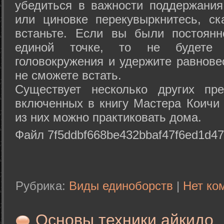
убедиться в важности поддержания
или циновке перекувыркнитесь, с
встаньте. Если вы были постоянн
единой точке, то не будете 
головокружения и удержите равнове
не сможете встать.
Существует несколько других пре
включенных в книгу Мастера Коичи 
из них можно практиковать дома.
Файл 7f5ddbf668be432bbaf47f6ed1d47
Рубрика:
Виды единоборств
|
Нет ко
Основы техники айкидо