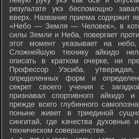
результате укэ беспомощно зава
вверх. Название приема содержит я
«Небо — Земля — Человек», в кото
силы Земли и Неба, повергает проти
этот момент указывает на небо,
Сложнейшую технику айкидо нел
описать в кратком очерке, ни пр
Профессор Уэсиба, утверждая
определенных форм и определенн
секрет своего учения с загадк
признавал спортивного айкидо и
прежде всего глубинного самопозна
поныне живет в триединой сущно
сингитай, где качества духовные 
техническом совершенстве.