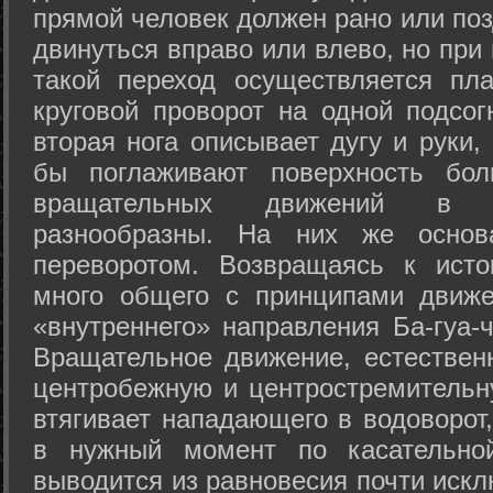
прямой человек должен рано или поз
двинуться вправо или влево, но пр
такой переход осуществляется пл
круговой проворот на одной подсог
вторая нога описывает дугу и руки,
бы поглаживают поверхность бол
вращательных движений в а
разнообразны. На них же осно
переворотом. Возвращаясь к ист
много общего с принципами движе
«внутреннего» направления Ба-гуа-
Вращательное движение, естественн
центробежную и центростремительн
втягивает нападающего в водоворот,
в нужный момент по касательной
выводится из равновесия почти иск