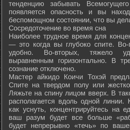
тенденцию забывать Всемогущего
появляется опасность и вы нахо
беспомощном состоянии, что вы дел
Сосредоточение во время сна
Наиболее трудное время для концен
— это когда вы глубоко спите. Во-
удобно. Во-вторых, тяжело у
выравненным горизонтально. В тр
сознание отключено.
Мастер айкидо Коичи Тохэй предл
Спите на твердом полу или жестко
Ляжьте на спину лицом вверх. В та
располагается вдоль одной линии. 
как уснуть, концентрируйтесь на е
ваш разум будет все больше «раб
будет непрерывно «течь» по ваше