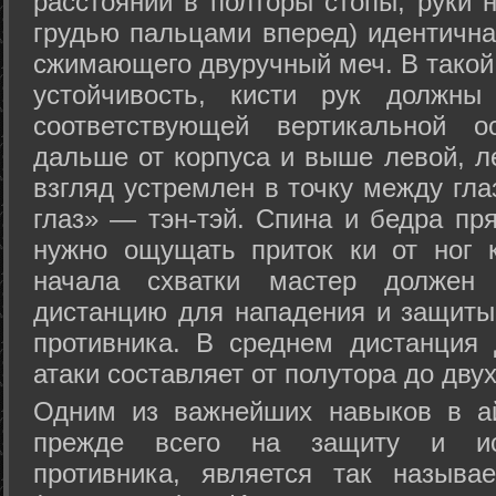
расстоянии в полторы стопы, руки 
грудью пальцами вперед) идентична
сжимающего двуручный меч. В такой
устойчивость, кисти рук должны
соответствующей вертикальной о
дальше от корпуса и выше левой, л
взгляд устремлен в точку между гла
глаз» — тэн-тэй. Спина и бедра пр
нужно ощущать приток ки от ног 
начала схватки мастер должен 
дистанцию для нападения и защиты 
противника. В среднем дистанция
атаки составляет от полутора до дву
Одним из важнейших навыков в ай
прежде всего на защиту и исп
противника, является так называ