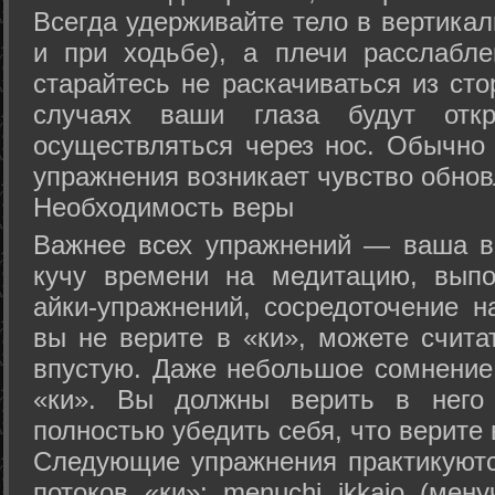
Всегда удерживайте тело в вертикал
и при ходьбе), а плечи расслабл
старайтесь не раскачиваться из сто
случаях ваши глаза будут отк
осуществляться через нос. Обычно 
упражнения возникает чувство обнов
Необходимость веры
Важнее всех упражнений — ваша в
кучу времени на медитацию, выпо
айки-упражнений, сосредоточение н
вы не верите в «ки», можете счита
впустую. Даже небольшое сомнение 
«ки». Вы должны верить в нег
полностью убедить себя, что верите 
Следующие упражнения практикуютс
потоков «ки»: menuchi ikkajo (мену