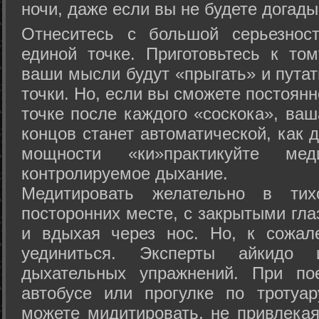
ночи, даже если вы не будете догады
Отнеситесь с большой серьезнос
единой точке. Приготовьтесь к том
ваши мысли будут «прыгать» и путат
точки. Но, если вы сможете постоян
точке после каждого «соскока», ваш
концов станет автоматической, как 
мощности «ки»практикуйте ме
контролируемое дыхание.
Медитировать желательно в тих
посторонних месте, с закрытыми гла
и вдыхая через нос. Но, к сожа
уединиться. Эксперты айкидо 
дыхательных упражнений. При по
автобусе или прогулке по тротуа
можете мидитировать, не привлека