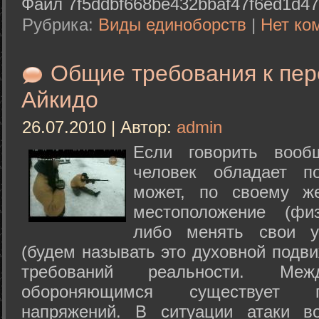
Файл 7f5ddbf668be432bbaf47f6ed1d47
Рубрика:
Виды единоборств
|
Нет ко
Общие требования к пе
Айкидо
26.07.2010 | Автор:
admin
Если говорить вооб
человек обладает п
может, по своему ж
местоположение (физ
либо менять свои у
(будем называть это духовной подв
требований реальности. М
обороняющимся существует п
напряжений. В ситуации атаки в