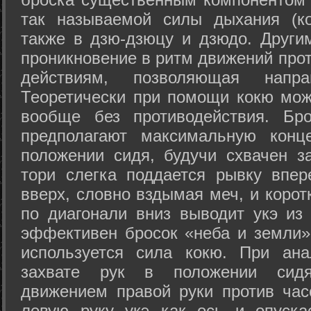
так называемой силы дыхания (ко
также в дзю-дзюцу и дзюдо. Други
проникновение в ритм движений прот
действиям, позволяющая напра
Теоретически при помощи кокю мож
вообще без противодействия. Бро
предполагают максимальную конц
положении сидя, будучи схвачен за
тори слегка поддается рывку впер
вверх, словно вздымая меч, и коро
по диагонали вниз выводит укэ из
эффективен бросок «неба и земли» (
используется сила кокю. При ан
захвате рук в положении сид
движением правой руки против час
левую руку укэ как ось и опуска