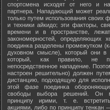
спортсмена исходят от него и на
партнера. Нападающий может реал
только путем использования своих 
и техники айкидо; эти факторы, св
времени и в пространстве, лежа
закономерностей, определяющих х
поединка разделены промежутком (ка
духовном смысле), который они в 
который, как правило, не по
непосредственное нападение. Поэто
настроен решительно) должен путе
дистанцию, подходящую для исполн
этой фазе поединка обороняющ
свободы выбора решений. Он м
принципу ирими, т. е. встретит
акциями, либо по принципу тенкан —