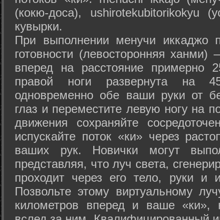
(кокю-доса), ushiro­tekubitori­kokyu 
кувырки.
При выполнении менучи иккаджо п
готовности (левосторонняя ханми) 
вперед на расстояние примерно 2
правой ноги развернута на 45
одновременно обе ваши руки от б
глаз и переместите левую ногу на п
движения сохраняйте сосредоточе
испускайте поток «ки» через раст
ваших рук. Новички могут выпол
представляя, что луч света, сгенери
проходит через его тело, руки и и
Позвольте этому виртуальному луч
километров вперед и ваше «ки», 
вслед за ним. Квалифицированный и