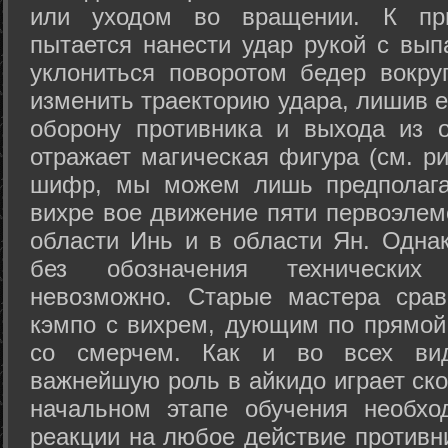
или уходом во вращении. К при
пытается нанести удар рукой с вып
уклониться поворотом бедер вокру
изменить траекторию удара, лишив е
оборону противника и выхода из 
отражает магическая фигура (см. ри
шифр, мы можем лишь предполагат
вихре вое движение пяти первоэлеме
области Инь и в области Ян. Одна
без обозначения технических
невозможно. Старые мастера срав
кэмпо с вихрем, дующим по прямой
со смерчем. Как и во всех вида
важнейшую роль в айкидо играет ско
начальном этапе обучения необхо
реакции на любое действие противн