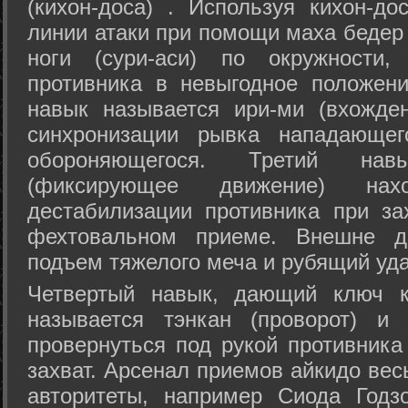
(кихон-доса) . Используя кихон-до
линии атаки при помощи маха бедер
ноги (сури-аси) по окружности
противника в невыгодное положен
навык называется ири-ми (вхожде
синхронизации рывка нападающе
обороняющегося. Третий на
(фиксирующее движение) на
дестабилизации противника при за
фехтовальном приеме. Внешне дв
подъем тяжелого меча и рубящий уда
Четвертый навык, дающий ключ к
называется тэнкан (проворот) и
провернуться под рукой противника
захват. Арсенал приемов айкидо ве
авторитеты, например Сиода Годз