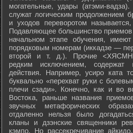
могательные, удары (атэми-вадза).
служат логическим продолжением бр
и уходов переворотом называется,
Подавляющее большинство приемов 
начальном этапе обучения, имеют
порядковым номерам (иккадзе — пер
второй и т. д.). Прочие <ХЯСМН
редким исключением, содержат 
действия. Например, усиро ката то
буквально «перехват руки с болевы
плечи сзади». Конечно, как и во в
Востока, раньше названия прием
звучных метафорических образ
отдаленно нельзя было догадатьс
кланы и дзэнские священники рев
кэмпо. Но рассекречивание айкидо,