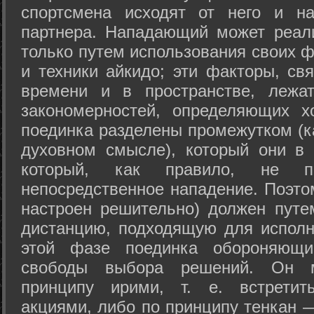
спортсмена исходят от него и на
партнера. Нападающий может реал
только путем использования своих 
и техники айкидо; эти факторы, св
времени и в пространстве, лежа
закономерностей, определяющих х
поединка разделены промежутком (ка
духовном смысле), который они в 
который, как правило, не по
непосредственное нападение. Поэто
настроен решительно) должен путе
дистанцию, подходящую для исполн
этой фазе поединка обороняющ
свободы выбора решений. Он м
принципу ирими, т. е. встретит
акциями, либо по принципу тенкан —