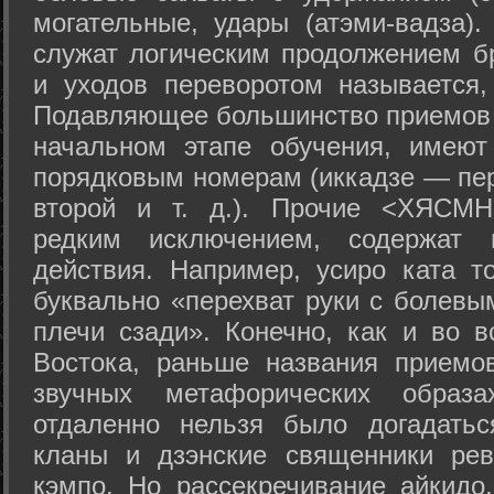
могательные, удары (атэми-вадза).
служат логическим продолжением бр
и уходов переворотом называется,
Подавляющее большинство приемов 
начальном этапе обучения, имеют
порядковым номерам (иккадзе — пер
второй и т. д.). Прочие <ХЯСМН
редким исключением, содержат 
действия. Например, усиро ката то
буквально «перехват руки с болевы
плечи сзади». Конечно, как и во в
Востока, раньше названия прием
звучных метафорических образ
отдаленно нельзя было догадатьс
кланы и дзэнские священники рев
кэмпо. Но рассекречивание айкидо,