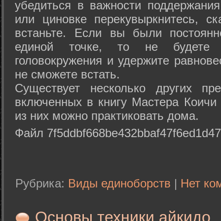
убедиться в важности поддержания
или циновке перекувыркнитесь, с
встаньте. Если вы были постоянн
единой точке, то не будете 
головокружения и удержите равнове
не сможете встать.
Существует несколько других пре
включенных в книгу Мастера Коичи 
из них можно практиковать дома.
Файл 7f5ddbf668be432bbaf47f6ed1d47
Рубрика:
Виды единоборств
|
Нет ко
Основы техники айкидо