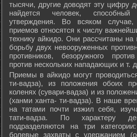
тысячи, другие доводят эту цифру д
найдется человек, способный
утверждения. Во всяком случае,
приемов относятся к числу важнейш
технику айкидо. Они рассчитаны на
борьбу двух невооруженных противн
противников, безоружного против
против нескольких нападающих и т. д
Приемы в айкидо могут проводиться
ти-вадза), из положения обоих п
коленях (сувари-вадза) и из положе
(ханми ханта- ти-вадза). В наше вр
на татами почти изжил себя, изу
тати-вадза. По характеру д
подразделяются на три категории: 
болевые захваты с удержанием (ос