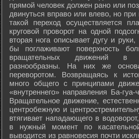
прямой человек должен рано или поз
двинуться вправо или влево, но пр
такой переход осуществляется пл
круговой проворот на одной подсог
вторая нога описывает дугу и руки,
бы поглаживают поверхность бол
вращательных движений в а
разнообразны. На них же осно
переворотом. Возвращаясь к ист
много общего с принципами движе
«внутреннего» направления Ба-гуа-
Вращательное движение, естественн
центробежную и центростремительн
втягивает нападающего в водоворот,
в нужный момент по касательной
выводится из равновесия почти иск