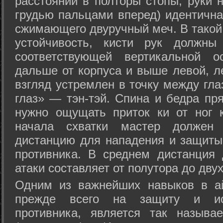
расстоянии в полторы стопы, руки 
грудью пальцами вперед) идентична
сжимающего двуручный меч. В такой
устойчивость, кисти рук должны
соответствующей вертикальной о
дальше от корпуса и выше левой, л
взгляд устремлен в точку между гла
глаз» — тэн-тэй. Спина и бедра пр
нужно ощущать приток ки от ног 
начала схватки мастер должен 
дистанцию для нападения и защиты 
противника. В среднем дистанция
атаки составляет от полутора до дву
Одним из важнейших навыков в ай
прежде всего на защиту и исп
противника, является так называ