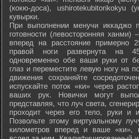
(кокю-доса), ushiro­tekubitori­kokyu 
кувырки.
При выполнении менучи иккаджо п
готовности (левосторонняя ханми) 
вперед на расстояние примерно 2
правой ноги развернута на 45
одновременно обе ваши руки от б
глаз и переместите левую ногу на п
движения сохраняйте сосредоточе
испускайте поток «ки» через раст
ваших рук. Новички могут выпол
представляя, что луч света, сгенери
проходит через его тело, руки и и
Позвольте этому виртуальному луч
километров вперед и ваше «ки», 
вслед за ним. Квалифицированный и