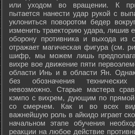
или уходом во вращении. К при
пытается нанести удар рукой с вып
уклониться поворотом бедер вокру
изменить траекторию удара, лишив е
оборону противника и выхода из 
отражает магическая фигура (см. ри
шифр, мы можем лишь предполагат
вихре вое движение пяти первоэлеме
области Инь и в области Ян. Одна
без обозначения технических
невозможно. Старые мастера срав
кэмпо с вихрем, дующим по прямой
со смерчем. Как и во всех вида
важнейшую роль в айкидо играет ско
начальном этапе обучения необхо
реакции на любое действие противн