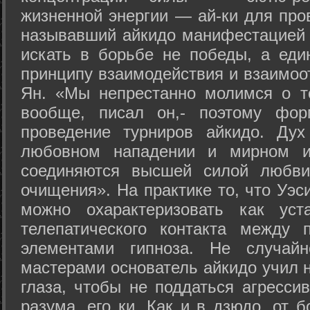
жизненной энергии — ай-ки для про
называвший айкидо манифестацией 
искать в борьбе не победы, а еди
принципу взаимодействия и взаимоо
Ян. «Мы непрестанно молимся о т
вообще, писал он,- поэтому фо
проведение турниров айкидо. Дух
любовном нападении и мирном ис
соединяются высшей силой любви
очищения». На практике то, что Уэ
можно охарактеризовать как уст
телепатического контакта между 
элементами гипноза. Не случай
мастерами основатель айкидо учил н
глаза, чтобы не поддаться агресси
разума, его ки. Как и в дзюдо, от 