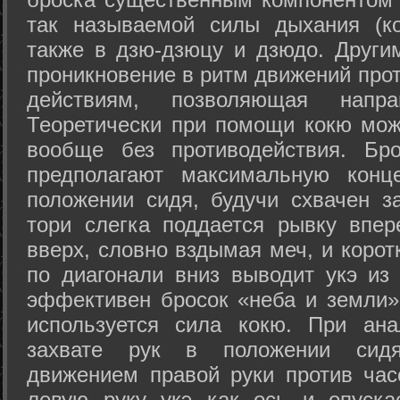
так называемой силы дыхания (ко
также в дзю-дзюцу и дзюдо. Други
проникновение в ритм движений прот
действиям, позволяющая напра
Теоретически при помощи кокю мож
вообще без противодействия. Бро
предполагают максимальную конц
положении сидя, будучи схвачен за
тори слегка поддается рывку впер
вверх, словно вздымая меч, и коро
по диагонали вниз выводит укэ из
эффективен бросок «неба и земли» (
используется сила кокю. При ан
захвате рук в положении сид
движением правой руки против час
левую руку укэ как ось и опуска