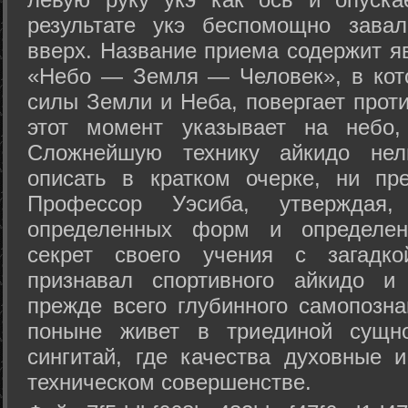
результате укэ беспомощно зава
вверх. Название приема содержит я
«Небо — Земля — Человек», в кото
силы Земли и Неба, повергает проти
этот момент указывает на небо,
Сложнейшую технику айкидо нел
описать в кратком очерке, ни пр
Профессор Уэсиба, утверждая
определенных форм и определенн
секрет своего учения с загадк
признавал спортивного айкидо и
прежде всего глубинного самопозна
поныне живет в триединой сущно
сингитай, где качества духовные 
техническом совершенстве.