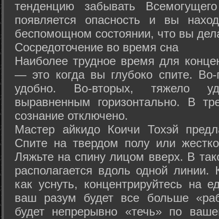
тенденцию забывать Всемогущего
появляется опасность и вы нахо
беспомощном состоянии, что вы дел
Сосредоточение во время сна
Наиболее трудное время для концен
— это когда вы глубоко спите. Во-
удобно. Во-вторых, тяжело у
выравненным горизонтально. В тр
сознание отключено.
Мастер айкидо Коичи Тохэй предл
Спите на твердом полу или жестко
Ляжьте на спину лицом вверх. В та
располагается вдоль одной линии. 
как уснуть, концентрируйтесь на е
ваш разум будет все больше «раб
будет непрерывно «течь» по ваше