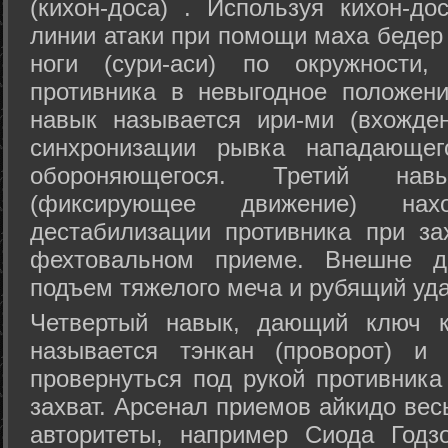
(кихон-доса) . Используя кихон-до
линии атаки при помощи маха бедер
ноги (сури-аси) по окружности
противника в невыгодное положен
навык называется ири-ми (вхожде
синхронизации рывка нападающе
обороняющегося. Третий на
(фиксирующее движение) на
дестабилизации противника при за
фехтовальном приеме. Внешне дв
подъем тяжелого меча и рубящий уда
Четвертый навык, дающий ключ к
называется тэнкан (проворот) и
провернуться под рукой противника
захват. Арсенал приемов айкидо ве
авторитеты, например Сиода Годз