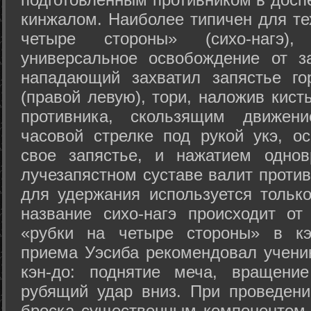
кинжалом. Наиболее типичен для те
четыре стороны» (сихо-нагэ)
универсальное освобождение от з
нападающий захватил запястье го
(правой левую), тори, наложив кист
противника, скользящим движени
часовой стрелке под рукой укэ, о
свое запястье, и нажатием одно
лучезапястном суставе валит против
для удержания используется только
название сихо-нагэ происходит от
«рубки на четыре стороны» в кэ
приема Уэсиба рекомендовал учен
кэн-до: поднятие меча, вращени
рубящий удар вниз. При проведен
броска существенным компонентом 