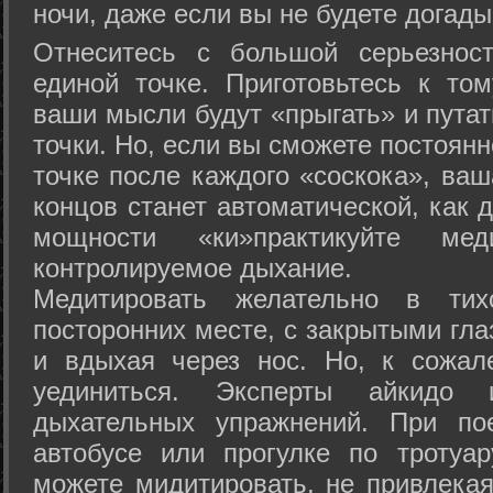
ночи, даже если вы не будете догады
Отнеситесь с большой серьезнос
единой точке. Приготовьтесь к том
ваши мысли будут «прыгать» и путат
точки. Но, если вы сможете постоян
точке после каждого «соскока», ваш
концов станет автоматической, как 
мощности «ки»практикуйте ме
контролируемое дыхание.
Медитировать желательно в тих
посторонних месте, с закрытыми гла
и вдыхая через нос. Но, к сожа
уединиться. Эксперты айкидо 
дыхательных упражнений. При по
автобусе или прогулке по тротуа
можете мидитировать, не привлека