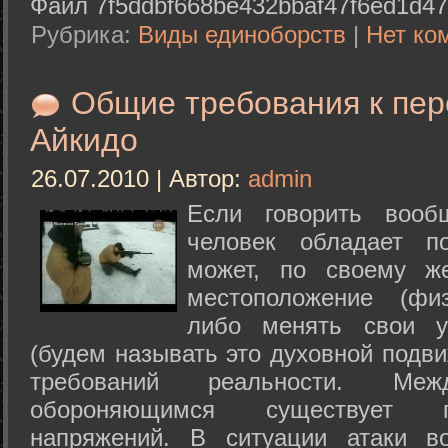
Файл 7f5ddbf668be432bbaf47f6ed1d47
Рубрика:
Виды единоборств
|
Нет ко
Общие требования к пе
Айкидо
26.07.2010 | Автор:
admin
Если говорить вооб
человек обладает п
может, по своему ж
местоположение (физ
либо менять свои у
(будем называть это духовной подв
требований реальности. М
обороняющимся существует п
напряжений. В ситуации атаки в