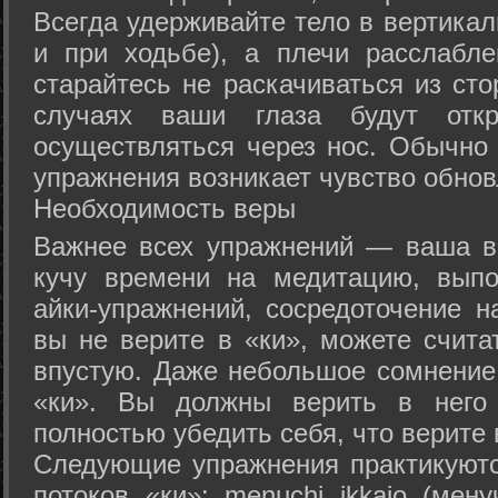
Всегда удерживайте тело в вертикал
и при ходьбе), а плечи расслабл
старайтесь не раскачиваться из сто
случаях ваши глаза будут отк
осуществляться через нос. Обычно 
упражнения возникает чувство обнов
Необходимость веры
Важнее всех упражнений — ваша в
кучу времени на медитацию, выпо
айки-упражнений, сосредоточение н
вы не верите в «ки», можете счита
впустую. Даже небольшое сомнение 
«ки». Вы должны верить в нег
полностью убедить себя, что верите 
Следующие упражнения практикуютс
потоков «ки»: menuchi ikkajo (мену