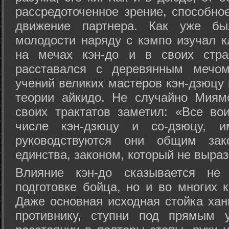
рассредоточенное зрение, способно
движение партнера. Как уже бы
молодости наряду с кэмпо изучал к
на мечах кэн-до и в своих стра
расставался с деревянным мечом 
учений великих мастеров кэн-дзюцу 
теории айкидо. Не случайно Миям
своих трактатов заметил: «Все вои
числе кэн-дзюцу и со-дзюцу, 
руководствуются они общим зак
единства, законом, который не выра
Влияние кэн-до сказывается не 
подготовке бойца, но и во многих 
Даже основная исходная стойка хан
противнику, ступни под прямым 