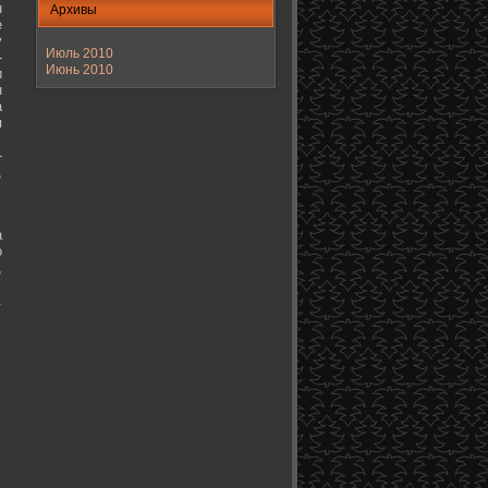
н
Архивы
е
у
Июль 2010
-
Июнь 2010
и
н
а
я
-
,
а
о
,
.