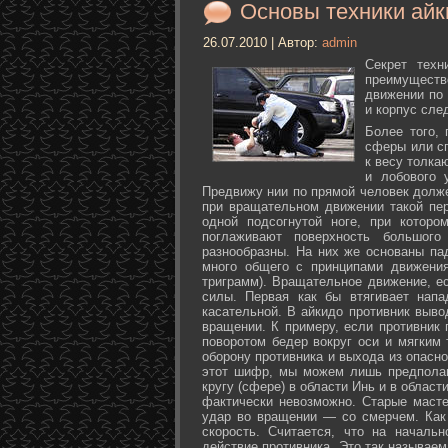
Основы техники айк
26.07.2010 | Автор:
admin
Секрет техн
преимуществ
движении по 
и корпус сле
Более того,
сферы или с
к весу толка
и лобового 
Предвижу нии по прямой человек долже
при вращательном движении такой пер
одной подсогнутой ноге, при которо
поглаживают поверхность большог
разнообразны. На них же основаны па
много общего с принципами движения
триграмм). Вращательное движение, е
силы. Первая как бы втягивает нап
касательной. В айкидо противник выво
вращении. К примеру, если противник 
поворотом бедер вокруг оси и мягким
оборону противника и выхода из опасно
этот шифр, мы можем лишь предполаг
кругу (сфере) в области Инь и в облас
фактически невозможно. Старые маст
удар во вращении — со смерчем. Как 
скорость. Считается, что на началь
действие противника. Это так называе