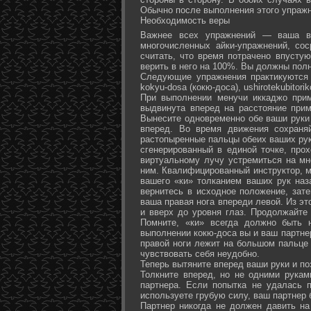
Обычно после выполнения этого упражн
Необходимость веры
Важнее всех упражнений — ваша ве
многочисленных айки-упражнений, со
считать, что время потрачено впусту
верить в него на 100%. Вы должны полн
Следующие упражнения практикуются в
kokyu-dosa (кокю-доса), ushiro­tekubitori
При выполнении менучи иккаджо прим
выдвинута вперед на расстояние прим
Вынесите одновременно обе ваши руки 
вперед. Во время движения сохраняй
растопыренные пальцы обеих ваших рук.
сгенерированный в единой точке, прох
виртуальному лучу устремиться на мн
ним. Квалифицированный инструктор, м
вашего «ки» толканием ваших рук наз
вернитесь в исходное положение, зате
ваша правая нога впереди левой. Из э
и вверх до уровня глаз. Продолжайте
Помните, «ки» всегда должно быть 
выполнении кокю-доса вы и ваш партне
правой ноги лежит на большом пальце л
чувствовать себя неудобно.
Теперь вытяните вперед ваши руки и поз
Толкните вперед, но не одними рука
партнера. Если попытка не удалась п
используете грубую силу, ваш партнер
Партнер никогда не должен давить н