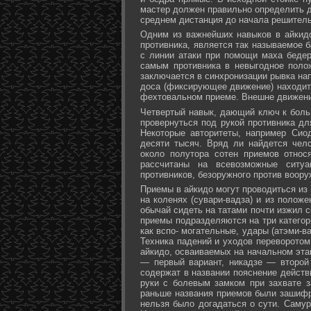
мастер должен правильно определить д
среднем дистанция до начала решитель
Одним из важнейших навыков в айкидо
противника, является так называемое б
с линии атаки при помощи маха бедер 
самым противника в невыгодное поло
заключается в синхронизации рывка на
доса (фиксирующее движение) находит 
фехтовальном приеме. Внешне движени
Четвертый навык, дающий ключ к больш
провернуться под рукой противника дл
Некоторые авторитеты, например Сио
десяти тысяч. Вряд ли найдется чел
около полутора сотен приемов относ
рассчитаны на всевозможные ситуа
противников, безоружного против воору
Приемы в айкидо могут проводиться из 
на коленях (сувари-вадза) и из положе
обычай сидеть на татами почти изжил с
приемы подразделяются на три категори
как вспо- могательные, удары (атэми-в
Техника падений и уходов переворотом
айкидо, осваиваемых на начальном эта
— первый вариант, никадзе — второй
содержат в названии пояснение действи
руки с болевым замком при захвате за
раньше названия приемов были зашифр
нельзя было догадаться о сути. Самур