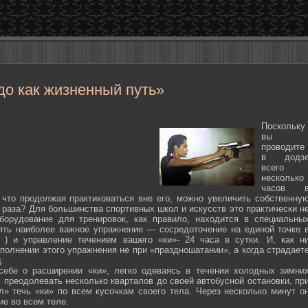
до как жизненный путь»
Поскольку
вы
проводите
в додз
всего
несколько
часов 
 что продолжая практиковаться вне его, можно увеличить собственну
 раза? Для большинства спортивных школ и искусств это практически н
борудование для тренировок, как правило, находится в специальны
ять наиболее важное упражнение — сосредоточение на единой точке 
ten ) и управление течением вашего «ки»- 24 часа в сутки. И, как н
полнении этого упражнения не при «праздношатании», а когда страдает
.
себе о расширении «ки», легко одеваясь в течении холодных зимни
 преодолевать несколько кварталов до своей автобусной остановки, пр
л» течь «ки» по всем кусочкам своего тела. Через несколько минут о
ие во всем теле.