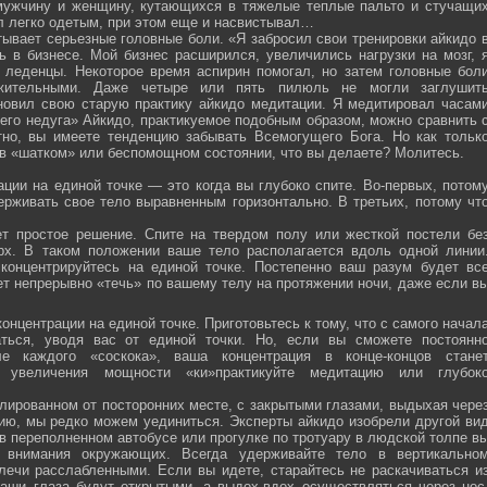
мужчину и женщину, кутающихся в тяжелые теплые пальто и стучащи
ел легко одетым, при этом еще и насвистывал…
тывает серьезные головные боли. «Я забросил свои тренировки айкидо 
ь в бизнесе. Мой бизнес расширился, увеличились нагрузки на мозг, 
о леденцы. Некоторое время аспирин помогал, но затем головные бол
жительными. Даже четыре или пять пилюль не могли заглушит
новил свою старую практику айкидо медитации. Я медитировал часам
оего недуга» Айкидо, практикуемое подобным образом, можно сравнить 
тно, вы имеете тенденцию забывать Всемогущего Бога. Но как тольк
 в «шатком» или беспомощном состоянии, что вы делаете? Молитесь.
ции на единой точке — это когда вы глубоко спите. Во-первых, потом
ерживать свое тело выравненным горизонтально. В третьих, потому чт
ет простое решение. Спите на твердом полу или жесткой постели бе
рх. В таком положении ваше тело располагается вдоль одной линии
 концентрируйтесь на единой точке. Постепенно ваш разум будет вс
ет непрерывно «течь» по вашему телу на протяжении ночи, даже если в
онцентрации на единой точке. Приготовьтесь к тому, что с самого начал
ться, уводя вас от единой точки. Но, если вы сможете постоянн
е каждого «соскока», ваша концентрация в конце-концов стане
я увеличения мощности «ки»практикуйте медитацию или глубок
лированном от посторонних месте, с закрытыми глазами, выдыхая чере
нию, мы редко можем уединиться. Эксперты айкидо изобрели другой ви
в переполненном автобусе или прогулке по тротуару в людской толпе в
я внимания окружающих. Всегда удерживайте тело в вертикально
плечи расслабленными. Если вы идете, старайтесь не раскачиваться и
ваши глаза будут открытыми, а выдох-вдох осуществляться через нос