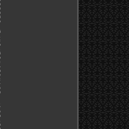
ы
я
я
й
о
й
,
с
о
.
й
о
с
ь
а
е
х
-
в
я
.
у
е
ы
,
а
и