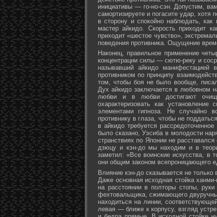
инициативы — го-но-сэн. Допустим, ва
самортизируете и погасите удар, хотя 
в сторону и спокойно наблюдать, как
мастер айкидо. Скорость приходит ка
приходит «шестое чувство», экстремал
поведения противника. Ощущение време
Наконец, правильное применение четы
концентрации силы — сютю-реку и соср
называвший айкидо манифестацией в
противником по принципу взаимодейст
том, чтобы боя не было вообще, писа
Дух айкидо заключается в любовном н
любви и в любви достигают очище
охарактеризовать как установление 
элементами гипноза. Не случайно в
противнику в глаза, чтобы не поддаться
в айкидо требуется рассредоточенное 
было сказано, Уэсиба в молодости нар
странствиях по Японии не расставался 
дзюцу и кэн-до мы находим и в теор
заметил: «Все воинские искусства, в 
они общим законом всепроницающего ед
Влияние кэн-до сказывается не только 
Даже основная исходная стойка ханми-г
на расстоянии в полторы стопы, руки
фехтовальщика, сжимающего двуручный 
находиться на линии, соответствующей
левая — ближе к корпусу, взгляд устре
и бедра прямые. В исходной стойке н