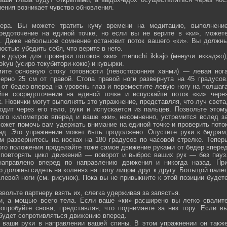
ения возникает чувство обновления.
ра. Вы можете тратить кучу времени на медитацию, выполнени
средоточение на единой точке, но если вы не верите в «ки», может
ю. Даже небольшое сомнение остановит поток вашего «ки». Вы должн
остью убедить себя, что верите в него.
 додзе для проверки потоков «ки»: menuchi ikkajo (менучи иккаджо)
­kokyu (усиро-текубитори-кокю) и кувырки.
ите основную стоку готовности (левосторонняя ханми) — левая ног
ерно 25 см от правой. Стопа правой ноги развернута на 45 градусов
от бедер вперед на уровень глаз и переместите левую ногу на полшаг
те сосредоточение на единой точке и испускайте поток «ки» чере
 Новички могут выполнять это упражнение, представляя, что луч света
одит через его тело, руки и испускается из пальцев. Позвольте этом
ого километров вперед и ваше «ки», несомненно, устремится вслед з
ожет помочь вам удержать внимание на единой точке и проверить пото
ад. Это упражнение может быть продолжено. Опустите руки к бедрам
м развернитесь на носках на 180 градусов по часовой стрелке. Тепер
того положения проделайте тоже самое движение руками от бедер впере
 повторять цикл движений — поворот и выброс ваших рук — без пауз
направлено вперед по направлению движения и никогда назад. Пр
р должны сидеть на коленях на полу лицом друг к другу. Больщой пале
евой ноги (см. рисунок). Пока вы не привыкните к этой позиции будет
вольте партнеру взять их, слегка удерживая за запястья.
ми, а мощью всего тела. Если ваше «ки» расширено вы легко свалит
опробуйте снова, представляя, что поднимаете за низ гору. Если в
 будет сопротивляться движению вперед.
а ваши руки в направлении вашей спины. В этом упражнении он такж