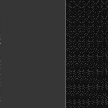
а
я
,
т
с
,
,
м
а
и
а
с
а
т
л
и
й
о
ь
т
е
и
к
в
э
е
ы
.
.