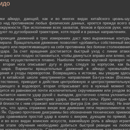
идо
ики айкидо, дающей, как и во многих видах китайского цюань-шу
о над противником любых физических данных, кроется прежде всего 
окружности. При исполнении всех захватов, блоков и бросков руки, ног
дуют по дугообразной траектории, хотя порой и в разных направлениях.
 проекция движений в трех измерениях даст ярко выраженные контур
пирали. Вращательное движение позволяет «добавить» собственный ве
ющего или перетягивающего на себя противника без боязни столкновени
удара. За счет вращения достигается быстрый уход с линии атаки
н рано или поздно остановиться, чтобы двинуться вправо или влево, н
еход осуществляется плавно. Наиболее типичен круговой проворот н
м вторая нога описывает дугу и руки, следуя за корпусом, как б
о шара. Варианты вращательных движений в айкидо чрезвычайн
дения и уходы переворотом. Возвращаясь к истокам, мы увидим здес
 в китайской школе «внутреннего» направления Ба-гуа-чжан (Восем
стественно, приводит в действие центробежную и центростремительну
адающего в водоворот, вторая отбрасывает его в нужный момент п
дится из равновесия почти исключительно скручиванием или уходом в
пытается нанести удар рукой с выпадом, достаточно слегка уклонитьс
 толчком изменить траекторию удара, лишив его силы. Идею «входа» 
й близости с ним отражает магическая фигура (см. рис monada). Не зна
ать, что здесь отражено вихре вое движение пяти первоэлементов п
ти Ян. Однако прочтение диаграммы без обозначения технических приемо
ера сравнивали простой удар в кэмпо с вихрем, дующим по прямой, 
и во всех видах воинских искусств, важнейшую роль в айкидо играе
ном этапе обучения необходимо добиться быстрой реакции на любо
мая нормальная скорость. Следующий этап — опережение для перехват