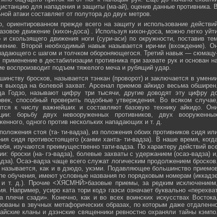
истанцию для нападения и защиты (ма-ай), оценив данные противника. 
ной атаки составляет от полутора до двух метров.
, ориентированном прежде всего на защиту и использование действи
азовое движение (кихон-доса) . Используя кихон-доса, можно легко уйт
и скользящего движения ноги (сури-аси) по окружности, поставив те
жение. Второй необходимый навык называется ири-ми (вхождение). О
падающего с шагом и толчком обороняющегося. Третий навык — сюмацу
применение в дестабилизации противника при захвате рук и основан н
е воспроизводит подъем тяжелого меча и рубящий удар.
инству бросков, называется тэнкан (проворот) и заключается в умени
я выхода на болевой захват. Арсенал приемов айкидо весьма обширен
да Годзо, называют цифру три тысячи, другие доводят эту цифру д
овек, способный проверить подобные утверждения. Во всяком случае
ятся к числу важнейших и составляют базовую технику айкидо. Он
ции: борьбу двух невооруженных противников, двух вооруженны
женного, одного против нескольких нападающих и т. д.
положения стоя (та- ти-вадза), из положения обоих противников сидя ил
ния сидя противостоящего (ханми ханта- ти-вадза). В наше время, когд
ебя, изучаются преимущественно тати-вадза. По характеру действий вс
и: броски (на- гэ-вадза), болевые захваты с удержанием (осаэ-вадза) и
адза). Осаэ-вадза чаще всего служат логическим продолжением бросков
 называется, как и в дзюдо, укэми. Подавляющее большинство приемо
пе обучения, имеют условные названия по порядковым номерам (иккадз
 и т. д.). Прочие <ХЯСМНЙ>базовые приемы, за редким исключением
я. Например, усиро ката тори кодэ гаэси означает буквально «перехва
 плечи сзади». Конечно, как и во всех воинских искусствах Востока
ованы в звучных метафорических образах, по которым даже отдаленн
айские кланы и дзэнские священники ревностно охраняли тайны кэмпо