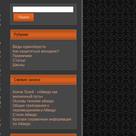
е
е
ы
,
Рубрики
а
Виды единоборств
.
Как защититься женщине?
а
Приемчики
з
Статьи
,
Школы
у
а
к
,
Свежие записи
ь
д
Коичи Тохей : «Айкидо как
.
жизненный путь»
и
Основы техники айкидо
ц
Общие требования к
е
перемещениям в Айкидо
Стили Айкидо
Краткая справочная информация
е
по Айкидо.
ы
е