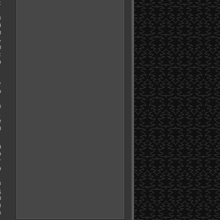
х
в
я
и
ь
и
с
о
у
о
з
.
е
ы
а
о
т
о
з
д
ы
м
з
.