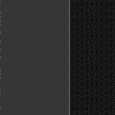
В
й
и
м
н
-
а
и
.
о
,
и
х
и
а
е
,
.
в
е
,
т
,
о
.