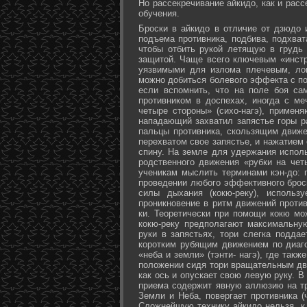
Но рассекречивание айкидо, как и рас
обучения.
Броски в айкидо в отличие от дзюдо 
подъема противника, подбива, подхват
чтобы отбить рукой летящую в грудь 
защитой. Чаще всего ключевым «инстр
уязвимыми для излома плечевым, лок
можно добиться болевого эффекта с п
если вспомнить, что на поле боя са
противником в доспехах, иногда с м
четыре стороны» (сихо-нагэ), примен
нападающий захватил запястье горы ра
пальцы противника, скользящим движе
перехватом свое запястье, и нажатием
спину. На земле для удержания исполь
родственного движения «рубки на чет
ученикам мыслить терминами кэн-до: 
проведении любого эффективного брос
силы дыхания (кокю-реку), исполь
проникновение в ритм движений против
ки. Теоретически при помощи кокю мо
кокю-реку предполагают максимальну
руки в запястьях, тори слегка подда
коротким рубящим движением по диаг
«неба и земли» (тэнти- нагэ), где так
положении сидя тори вращательным дви
как ось и опускает свою левую руку. В
приема содержит явную аллюзию на т
Земли и Неба, повергает противника (
Сложнейшую технику айкидо нельзя, к 