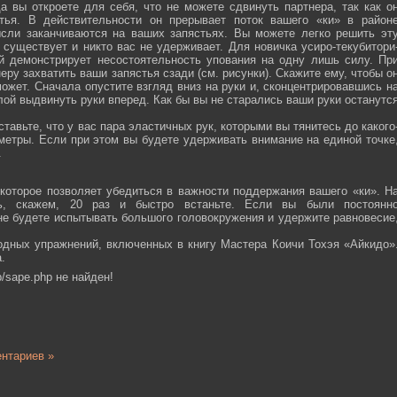
а вы откроете для себя, что не можете сдвинуть партнера, так как о
тья. В действительности он прерывает поток вашего «ки» в район
ысли заканчиваются на ваших запястьях. Вы можете легко решить эт
 существует и никто вас не удерживает. Для новичка усиро-текубитори
й демонстрирует несостоятельность упования на одну лишь силу. Пр
еру захватить ваши запястья сзади (см. рисунки). Скажите ему, чтобы о
ожет. Сначала опустите взгляд вниз на руки и, сконцентрировавшись н
ой выдвинуть руки вперед. Как бы вы не старались ваши руки останутс
тавьте, что у вас пара эластичных рук, которыми вы тянитесь до какого
ометры. Если при этом вы будете удерживать внимание на единой точке
.
которое позволяет убедиться в важности поддержания вашего «ки». Н
сь, скажем, 20 раз и быстро встаньте. Если вы были постоянн
 не будете испытывать большого головокружения и удержите равновесие
одных упражнений, включенных в книгу Мастера Коичи Тохэя «Айкидо»
.
/sape.php не найден!
нтариев »