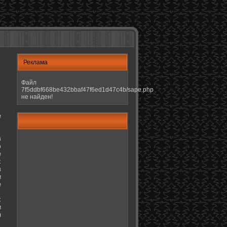
Реклама
Файл
7f5ddbf668be432bbaf47f6ed1d47c4b/sape.php
не найден!
е
в
ю
е
х
в
и
е
х
и
н