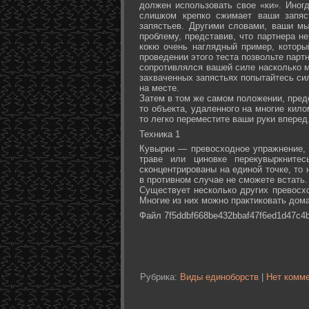
должен использовать свое «ки». Иногд
слишком крепко сжимает ваши запяс
запястьев. Другими словами, ваши м
проблему, представив, что партнера не
кокю очень наглядный пример, которы
проведении этого теста позвольте партн
сопротивлялся вашей силе насколько м
захваченных запястьях попытайтесь сил
на месте.
Затем в том же самом положении, предс
то объекта, удаленного на многие кил
то легко переместите ваши руки вперед
Техника 1
Кувырки — превосходное упражнение, 
траве или циновке перекувыркните
сконцентрированы на единой точке, то
в противном случае не сможете встать.
Существует несколько других превосх
Многие из них можно практиковать дома
Файл 7f5ddbf668be432bbaf47f6ed1d47c4b
Рубрика:
Виды единоборств
|
Нет комме