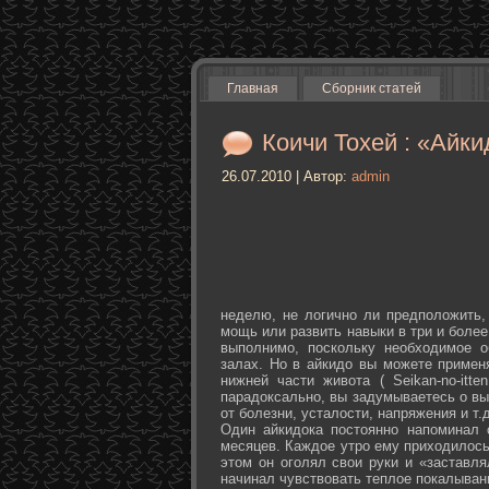
Главная
Сборник статей
Коичи Тохей : «Айки
26.07.2010 | Автор:
admin
неделю, не логично ли предположить,
мощь или развить навыки в три и более
выполнимо, поскольку необходимое о
залах. Но в айкидо вы можете примен
нижней части живота ( Seikan-­no-­it
парадоксально, вы задумываетесь о вы
от болезни, усталости, напряжения и т.д
Один айкидока постоянно напоминал 
месяцев. Каждое утро ему приходилось
этом он оголял свои руки и «заставля
начинал чувствовать теплое покалыван