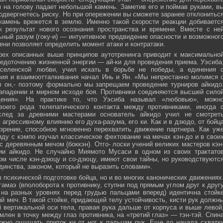
м на голову падает небольшой камень. Заметив его и поймав руками, в
подвергнетесь риску. Но при опережении вы сможете заранее отклонитьс
 камень врежется в землю. Именно такой скорости реакции добиваетс
к результат нового осознания пространства и времени. Вместе с не
ьный разум (гоку-и) — интуитивное предвидение опасности и возможног
ни позволяет определить момент атаки и контратаки.
рех описанных выше принципов аутотренинга приводит к максимально
едоточению жизненной энергии — ай-ки для проведения приема. Уэсиба
селенской любви, учил искать в борьбе не победы, а единения 
вия и взаимоотталкивания начал Инь и Ян. «Мы непрестанно молимся 
л он,- поэтому формально мы запрещаем проведение турниров айкидо
ападении и мирном исходе боя. Противники соединяются высшей сило
ния». На практике то, что Уэсиба называл «любовью», можн
своего рода телепатического контакта между противниками, иногда 
след за древними мастерами основатель айкидо учил не смотрет
 агрессивному влиянию его духа-разума, его ки. Как и в дзюдо, от бойц
зрение, способное мгновенно перехватить движение партнера. Как уж
яду с кэмпо изучал классическое фехтование на мечах кэн-до и в свои
с деревянным мечом (боккэн). Отго- лоски учений великих мастеров кэн
ии айкидо. Не случайно Миямото Мусаси в одном из своих трактато
том числе кэн-дзюцу и со-дзюцу, имеют свои тайны, но руководствуютс
инства, законом, который не выразить словами».
в психической подготовке бойца, но и во многих канонических движениях
амаэ (вполоборота к противнику, ступни под прямым углом друг к друг
 на разных уровнях перед грудью пальцами вперед) идентична стойк
меч. В такой стойке, придающей телу устойчивость, кисти рук должн
 вертикальной оси тела, правая рука дальше от корпуса и выше левой
млен в точку между глаз противника, на «третий глаз» — тэн-тэй. Спин
ужно ощущать приток ки от ног к пальцам рук. Еще до начала схватк