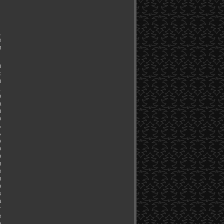
,
в
и
ы
с
я
.
о
а
ы
о
ь
ь
ю
о
о
я
в
я
о
в
а
т
е
а