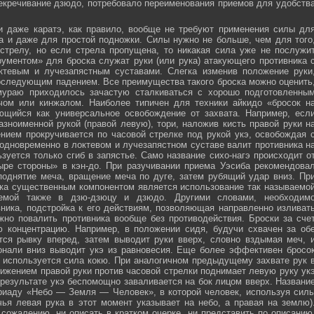
секречивание дзюдо, потребовало переименования приемов для удобств
и даже каратэ, как правило, вообще не требуют применения силы дл
а и даже для простой подножки. Силы нужно не больше, чем для того
стрелу, но если стрела пропущена, то никакая сила уже не послужи
ументом» для броска служат руки (или рука) атакующего противника 
тевым и лучезапястным суставами. Слегка изменив положение руки
оследующим падением. Все преимущества такого броска можно оценить
мураю приходилось зачастую сталкиваться с хорошо подготовленны
ечом или кинжалом. Наиболее типичен для техники айкидо «бросок н
яющийся как универсальное освобождение от захвата. Например, есл
зноименной рукой (правой левую), тори, наложив кисть правой руки н
нием прокручивается по часовой стрелке под рукой укэ, освобождая 
 одновременно в локтевом и лучезапястном суставе валит противника н
зуется только сгиб в запястье. Само название сихо-нагэ происходит о
ыре стороны» в кэн-до. При разучивании приема Уэсиба рекомендова
поднятие меча, вращение меча по дуге, затем рубящий удар вниз. Пр
ка существенным компонентом является использование так называемо
зуемой также в дзю-дзюцу и дзюдо. Другими словами, необходим
ника, подстройка к его действиям, позволяющая направленно изливат
жно повалить противника вообще без противодействия. Броски за сче
ю концентрацию. Например, в положении сидя, будучи схвачен за об
ется рывку вперед, затем выводит руки вверх, словно вздымая меч, 
онали вниз выводит укэ из равновесия. Еще более эффективен бросо
же используется сила кокю. При аналогичном предыдущему захвате рук 
жением правой руки против часовой стрелки поднимает левую руку ук
 результате укэ беспомощно заваливается на бок лицом вверх. Названи
риаду «Небо — Земля — Человек», в которой человек, используя сил
чья левая рука в этот момент указывает на небо, а правая на землю)
сожалению, ни описать в кратком очерке, ни представить по описанию