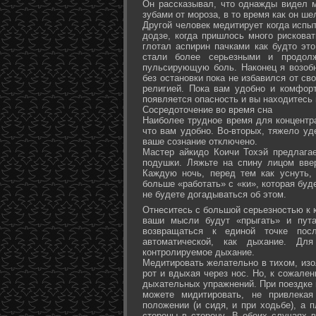
Он рассказывал, что однажды видел 
зубами от мороза, в то время как он ш
Другой человек медитирует когда испы
додзе, когда пришлось много рисковат
глотал аспирин пачками как будто эт
стали более серьезными и продол
пульсирующую боль. Наконец я возоб
без остановки пока не избавился от св
религией. Пока вам удобно и комфор
появляется опасность и вы находитесь
Сосредоточение во время сна
Наиболее трудное время для концентра
что вам удобно. Во-вторых, тяжело уд
ваше сознание отключено.
Мастер айкидо Коичи Тохэй предлага
подушки. Ляжьте на спину лицом вве
Каждую ночь, перед тем как уснуть,
больше «работать» с «ки», которая буд
не будете догадываться об этом.
Отнеситесь с большой серьезностью к к
ваши мысли будут «прыгать» и пута
возвращаться к единой точке посл
автоматической, как дыхание. Дл
контролируемое дыхание.
Медитировать желательно в тихом, изо
рот и вдыхая через нос. Но, к сожале
дыхательных упражнений. При поездке 
можете мидитировать, не привлека
положении (и сидя, и при ходьбе), а 
стороны в сторону. В обоих случаях 