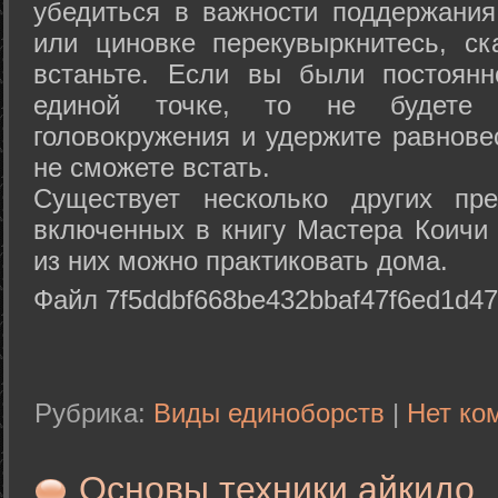
убедиться в важности поддержания
или циновке перекувыркнитесь, с
встаньте. Если вы были постоянн
единой точке, то не будете 
головокружения и удержите равнове
не сможете встать.
Существует несколько других пре
включенных в книгу Мастера Коичи 
из них можно практиковать дома.
Файл 7f5ddbf668be432bbaf47f6ed1d47
Рубрика:
Виды единоборств
|
Нет ко
Основы техники айкидо