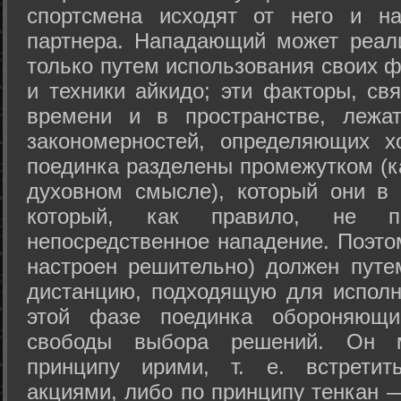
спортсмена исходят от него и на
партнера. Нападающий может реал
только путем использования своих 
и техники айкидо; эти факторы, св
времени и в пространстве, лежа
закономерностей, определяющих х
поединка разделены промежутком (ка
духовном смысле), который они в 
который, как правило, не по
непосредственное нападение. Поэто
настроен решительно) должен путе
дистанцию, подходящую для исполн
этой фазе поединка обороняющ
свободы выбора решений. Он м
принципу ирими, т. е. встретит
акциями, либо по принципу тенкан —