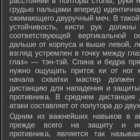
расстоянии в полторы стопы, руки 
грудью пальцами вперед) идентична
сжимающего двуручный меч. В такой
устойчивость, кисти рук должны
соответствующей вертикальной о
дальше от корпуса и выше левой, л
взгляд устремлен в точку между гла
глаз» — тэн-тэй. Спина и бедра пр
нужно ощущать приток ки от ног 
начала схватки мастер должен 
дистанцию для нападения и защиты 
противника. В среднем дистанция
атаки составляет от полутора до дву
Одним из важнейших навыков в ай
прежде всего на защиту и исп
противника, является так называ