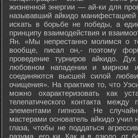
жизненной энергии — ай-ки для про
называвший айкидо манифестацией 
искать в борьбе не победы, а еди
принципу взаимодействия и взаимоо
Ян. «Мы непрестанно молимся о т
вообще, писал он,- поэтому фо
проведение турниров айкидо. Дух
любовном нападении и мирном ис
соединяются высшей силой любви
очищения». На практике то, что Уэ
можно охарактеризовать как уст
телепатического контакта между 
элементами гипноза. Не случай
мастерами основатель айкидо учил н
глаза, чтобы не поддаться агресси
разума, его ки. Как и в дзюдо, от 