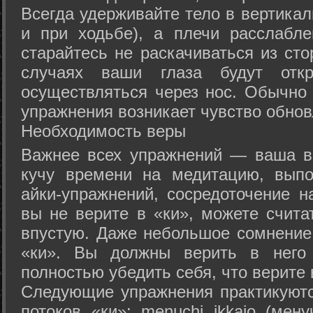
Всегда удерживайте тело в вертикал
и при ходьбе), а плечи расслабл
старайтесь не раскачиваться из сто
случаях ваши глаза будут отк
осуществляться через нос. Обычно 
упражнения возникает чувство обнов
Необходимость веры
Важнее всех упражнений — ваша в
кучу времени на медитацию, выпо
айки-упражнений, сосредоточение н
вы не верите в «ки», можете счита
впустую. Даже небольшое сомнение 
«ки». Вы должны верить в нег
полностью убедить себя, что верите 
Следующие упражнения практикуютс
потоков «ки»: menuchi ikkajo (мену