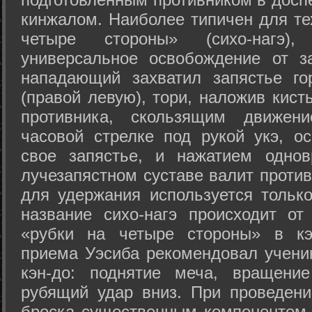
кинжалом. Наиболее типичен для те
четыре стороны» (сихо-нагэ)
универсальное освобождение от з
нападающий захватил запястье го
(правой левую), тори, наложив кист
противника, скользящим движени
часовой стрелке под рукой укэ, о
свое запястье, и нажатием одно
лучезапястном суставе валит против
для удержания используется только
название сихо-нагэ происходит от
«рубки на четыре стороны» в кэ
приема Уэсиба рекомендовал учен
кэн-до: поднятие меча, вращени
рубящий удар вниз. При проведен
броска существенным компонентом 