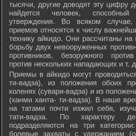
тысячи, другие доводят эту цифру д
найдется человек, способный
утверждения. Во всяком случае,
приемов относятся к числу важнейш
технику айкидо. Они рассчитаны на
борьбу двух невооруженных противн
противников, безоружного против
против нескольких нападающих и т. д
Приемы в айкидо могут проводиться
ти-вадза), из положения обоих п
коленях (сувари-вадза) и из положе
(ханми ханта- ти-вадза). В наше вр
на татами почти изжил себя, изу
тати-вадза. По характеру д
подразделяются на три категории: 
болевые захваты с удержанием (ос