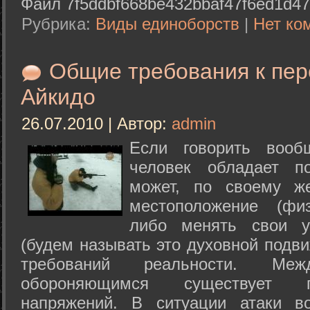
Файл 7f5ddbf668be432bbaf47f6ed1d47
Рубрика:
Виды единоборств
|
Нет ко
Общие требования к пе
Айкидо
26.07.2010 | Автор:
admin
Если говорить вооб
человек обладает п
может, по своему ж
местоположение (физ
либо менять свои у
(будем называть это духовной подв
требований реальности. М
обороняющимся существует п
напряжений. В ситуации атаки в