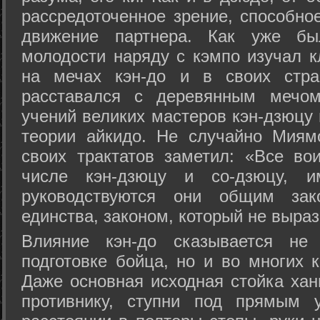
рассредоточенное зрение, способно
движение партнера. Как уже бы
молодости наряду с кэмпо изучал к
на мечах кэн-до и в своих стра
расставался с деревянным мечом 
учений великих мастеров кэн-дзюцу 
теории айкидо. Не случайно Миям
своих трактатов заметил: «Все вои
числе кэн-дзюцу и со-дзюцу, 
руководствуются они общим зак
единства, законом, который не выра
Влияние кэн-до сказывается не 
подготовке бойца, но и во многих 
Даже основная исходная стойка хан
противнику, ступни под прямым 