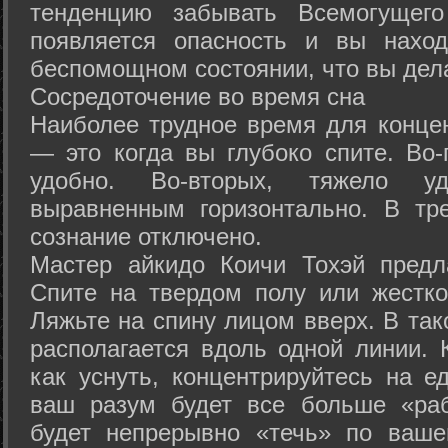
тенденцию забывать Всемогущего
появляется опасность и вы нахо
беспомощном состоянии, что вы дел
Сосредоточение во время сна
Наиболее трудное время для концен
— это когда вы глубоко спите. Во-
удобно. Во-вторых, тяжело у
выравненным горизонтально. В тр
сознание отключено.
Мастер айкидо Коичи Тохэй предл
Спите на твердом полу или жестко
Ляжьте на спину лицом вверх. В та
располагается вдоль одной линии. 
как уснуть, концентрируйтесь на е
ваш разум будет все больше «раб
будет непрерывно «течь» по ваше