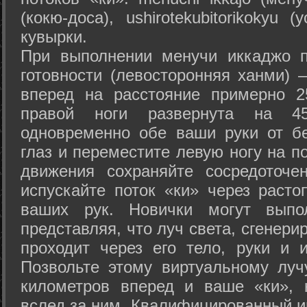
(кокю-доса), ushiro­tekubitori­kokyu 
кувырки.
При выполнении менучи иккаджо п
готовности (левосторонняя ханми) 
вперед на расстояние примерно 2
правой ноги развернута на 45
одновременно обе ваши руки от б
глаз и переместите левую ногу на п
движения сохраняйте сосредоточе
испускайте поток «ки» через раст
ваших рук. Новички могут выпол
представляя, что луч света, сгенери
проходит через его тело, руки и и
Позвольте этому виртуальному луч
километров вперед и ваше «ки», 
вслед за ним. Квалифицированный и