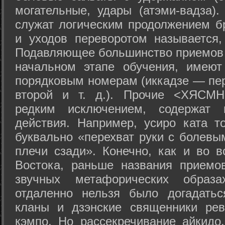
могательные, удары (атэми-вадза).
служат логическим продолжением бр
и уходов переворотом называется,
Подавляющее большинство приемов 
начальном этапе обучения, имеют
порядковым номерам (иккадзе — пер
второй и т. д.). Прочие <ХЯСМН
редким исключением, содержат 
действия. Например, усиро ката то
буквально «перехват руки с болевы
плечи сзади». Конечно, как и во в
Востока, раньше названия прием
звучных метафорических образ
отдаленно нельзя было догадатьс
кланы и дзэнские священники рев
кэмпо. Но рассекречивание айкидо,