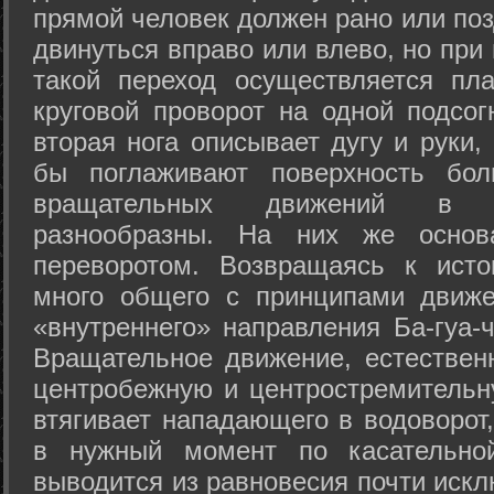
прямой человек должен рано или поз
двинуться вправо или влево, но пр
такой переход осуществляется пл
круговой проворот на одной подсог
вторая нога описывает дугу и руки,
бы поглаживают поверхность бол
вращательных движений в а
разнообразны. На них же осно
переворотом. Возвращаясь к ист
много общего с принципами движе
«внутреннего» направления Ба-гуа-
Вращательное движение, естественн
центробежную и центростремительн
втягивает нападающего в водоворот,
в нужный момент по касательной
выводится из равновесия почти иск