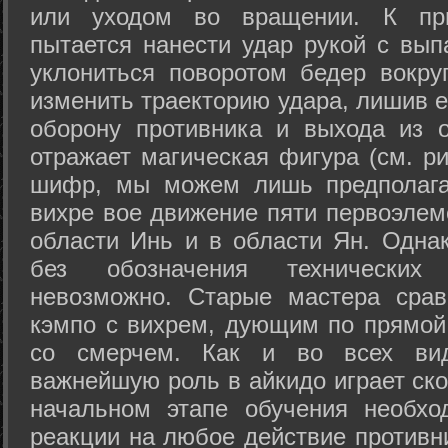
или уходом во вращении. К при
пытается нанести удар рукой с вып
уклониться поворотом бедер вокру
изменить траекторию удара, лишив е
оборону противника и выхода из 
отражает магическая фигура (см. ри
шифр, мы можем лишь предполагат
вихре вое движение пяти первоэлеме
области Инь и в области Ян. Одна
без обозначения технических
невозможно. Старые мастера срав
кэмпо с вихрем, дующим по прямой
со смерчем. Как и во всех вида
важнейшую роль в айкидо играет ско
начальном этапе обучения необхо
реакции на любое действие противн