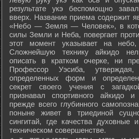
результате укэ беспомощно зава
вверх. Название приема содержит я
«Небо — Земля — Человек», в кото
силы Земли и Неба, повергает проти
этот момент указывает на небо,
Сложнейшую технику айкидо нел
описать в кратком очерке, ни пр
Профессор Уэсиба, утверждая
определенных форм и определенн
секрет своего учения с загадк
признавал спортивного айкидо и
прежде всего глубинного самопозна
поныне живет в триединой сущно
сингитай, где качества духовные 
техническом совершенстве.