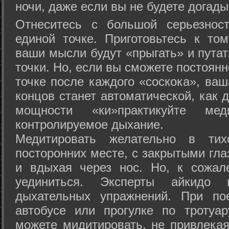
ночи, даже если вы не будете догады
Отнеситесь с большой серьезнос
единой точке. Приготовьтесь к том
ваши мысли будут «прыгать» и путат
точки. Но, если вы сможете постоян
точке после каждого «соскока», ваш
концов станет автоматической, как 
мощности «ки»практикуйте ме
контролируемое дыхание.
Медитировать желательно в тих
посторонних месте, с закрытыми гла
и вдыхая через нос. Но, к сожа
уединиться. Эксперты айкидо 
дыхательных упражнений. При по
автобусе или прогулке по тротуа
можете мидитировать, не привлека