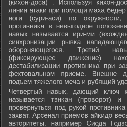
(кихон-доса) . Используя кихон-до
линии атаки при помощи маха бедер
ноги (сури-аси) по окружности
противника в невыгодное положен
навык называется ири-ми (вхожде
синхронизации рывка нападающе
обороняющегося. Третий на
(фиксирующее движение) на
дестабилизации противника при за
фехтовальном приеме. Внешне дв
подъем тяжелого меча и рубящий уда
Четвертый навык, дающий ключ к
называется тэнкан (проворот) и
провернуться под рукой противника
захват. Арсенал приемов айкидо ве
авторитеты, например Сиода Годз