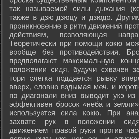
так называемой силы дыхания (ко
также в дзю-дзюцу и дзюдо. Други
проникновение в ритм движений прот
действиям, позволяющая напра
Теоретически при помощи кокю мож
вообще без противодействия. Бро
предполагают максимальную конц
положении сидя, будучи схвачен за
тори слегка поддается рывку впер
вверх, словно вздымая меч, и коро
по диагонали вниз выводит укэ из
эффективен бросок «неба и земли» (
используется сила кокю. При ан
захвате рук в положении сид
движением правой руки против час
левую руку укэ как ось и опуска